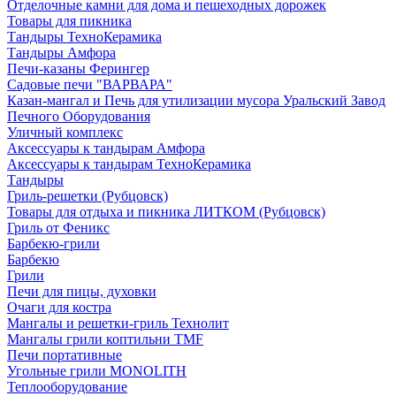
Отделочные камни для дома и пешеходных дорожек
Товары для пикника
Тандыры ТехноКерамика
Тандыры Амфора
Печи-казаны Ферингер
Садовые печи "ВАРВАРА"
Казан-мангал и Печь для утилизации мусора Уральский Завод
Печного Оборудования
Уличный комплекс
Аксессуары к тандырам Амфора
Аксессуары к тандырам ТехноКерамика
Тандыры
Гриль-решетки (Рубцовск)
Товары для отдыха и пикника ЛИТКОМ (Рубцовск)
Гриль от Феникс
Барбекю-грили
Барбекю
Грили
Печи для пицы, духовки
Очаги для костра
Мангалы и решетки-гриль Технолит
Мангалы грили коптильни TMF
Печи портативные
Угольные грили MONOLITH
Теплооборудование