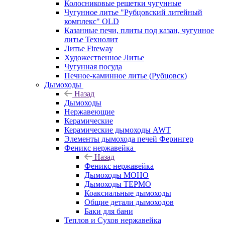
Колосниковые решетки чугунные
Чугунное литье "Рубцовский литейный
комплекс" OLD
Казанные печи, плиты под казан, чугунное
литье Технолит
Литье Fireway
Художественное Литье
Чугунная посуда
Печное-каминное литье (Рубцовск)
Дымоходы
Назад
Дымоходы
Нержавеющие
Керамические
Керамические дымоходы AWT
Элементы дымохода печей Ферингер
Феникс нержавейка
Назад
Феникс нержавейка
Дымоходы МОНО
Дымоходы ТЕРМО
Коаксиальные дымоходы
Общие детали дымоходов
Баки для бани
Теплов и Сухов нержавейка