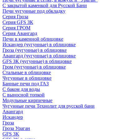
С закрытой каменкой для Русской Бани
Печи чугунные под обкладку
Серия Гроза
Серия GFS ЗК
Серия ГРОМ
Серия Авангард
Печи в каменной облицовке
Искандер (чугунные) в облицовке
Гроза (чугунные) в облицовке
Авангард (чугунные) в облицовке
GFS ЗК (чугунные) в облицовке
Гром (чугунные) в облицовке
Стальные в облицовке
Чугунные в облицовке
Банные печи под ГАЗ
С баком для воды
С выносной топкой
Модульные кирпичные
Чугунные печи Технолит для русской бани
Авангард
Искандер
Гроза
Гроза Ураган
GFS 3K