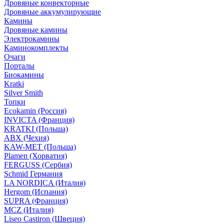
Дровяные конвекторные
Дровяные аккумулирующие
Камины
Дровяные камины
Электрокамины
Каминокомплекты
Очаги
Порталы
Биокамины
Kratki
Silver Smith
Топки
Ecokamin (Россия)
INVICTA (Франция)
KRATKI (Польша)
ABX (Чехия)
KAW-MET (Польша)
Plamen (Хорватия)
FERGUSS (Сербия)
Schmid Германия
LA NORDICA (Италия)
Hergom (Испания)
SUPRA (Франция)
MCZ (Италия)
Liseo Castiron (Швеция)