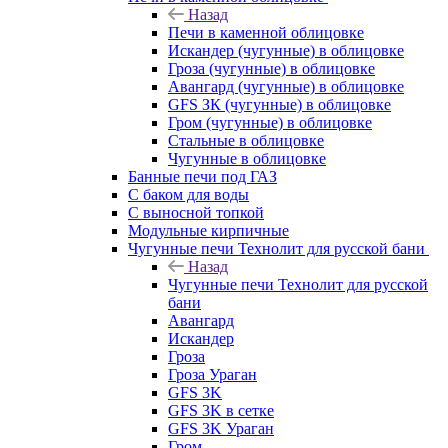
Назад
Печи в каменной облицовке
Искандер (чугунные) в облицовке
Гроза (чугунные) в облицовке
Авангард (чугунные) в облицовке
GFS ЗК (чугунные) в облицовке
Гром (чугунные) в облицовке
Стальные в облицовке
Чугунные в облицовке
Банные печи под ГАЗ
С баком для воды
С выносной топкой
Модульные кирпичные
Чугунные печи Технолит для русской бани
Назад
Чугунные печи Технолит для русской
бани
Авангард
Искандер
Гроза
Гроза Ураган
GFS 3K
GFS 3K в сетке
GFS 3K Ураган
Гром