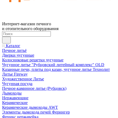
Интернет-магазин печного
и отопительного оборудования
Каталог
Печное литьё
Дверки чугунные
Колосниковые решетки чугунные
Чугунное литье "Рубцовский литейный комплекс" OLD
Казанные печи, плиты под казан, чугунное литье Технолит
Литье Fireway
Художественное Литье
Чугунная посуда
Печное-каминное литье (Рубцовск)
Дымоходы
Нержавеющие
Керамические
Керамические дымоходы AWT
Элементы дымохода печей Ферингер
Феникс нержавейка