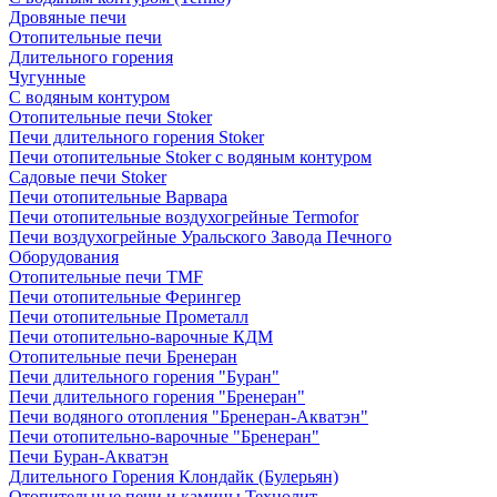
Дровяные печи
Отопительные печи
Длительного горения
Чугунные
C водяным контуром
Отопительные печи Stoker
Печи длительного горения Stoker
Печи отопительные Stoker с водяным контуром
Садовые печи Stoker
Печи отопительные Варвара
Печи отопительные воздухогрейные Termofor
Печи воздухогрейные Уральского Завода Печного
Оборудования
Отопительные печи TMF
Печи отопительные Ферингер
Печи отопительные Прометалл
Печи отопительно-варочные КДМ
Отопительные печи Бренеран
Печи длительного горения "Буран"
Печи длительного горения "Бренеран"
Печи водяного отопления "Бренеран-Акватэн"
Печи отопительно-варочные "Бренеран"
Печи Буран-Акватэн
Длительного Горения Клондайк (Булерьян)
Отопительные печи и камины Технолит