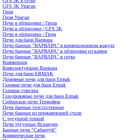
GFS 3K в сетке
GFS 3K Ураган
Гром
Гром Ураган
Печи в облицовке / Гроза
Печи в облицовке / GFS 3K
Печи в облицовке / Гром
Печи для бани Варвара
Печи банные "ВАРВАРА" в конвекционном кожухе
Печи банные "ВАРВАРА" в облицовке из камня
Печи банные "ВАРВАРА" в сетке
Коммерция
Комплектующие Варвара
Печи для бани ERMAK
Дровяные печи для бани Ermak
Газовые печи для бани Ermak
Газовые горелки
Газодровяные печи для бани Ermak
Сибирские печи Термофор
Печи банные толстостенные
Печи банные из нержавеющей стали
С чугунной топкой
Печи чугунные Искандер
Банные печи "Сабантуй"
Коммерческие печи