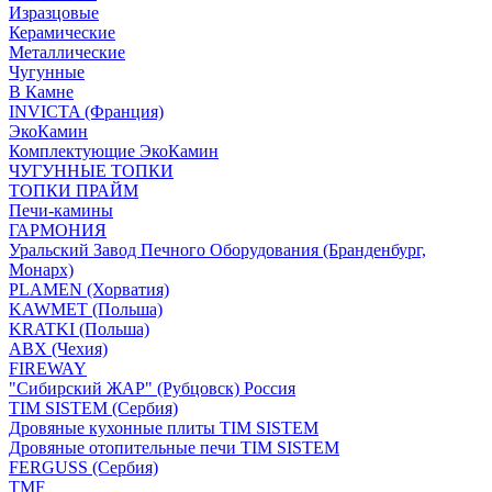
Изразцовые
Керамические
Металлические
Чугунные
В Камне
INVICTA (Франция)
ЭкоКамин
Комплектующие ЭкоКамин
ЧУГУННЫЕ ТОПКИ
ТОПКИ ПРАЙМ
Печи-камины
ГАРМОНИЯ
Уральский Завод Печного Оборудования (Бранденбург,
Монарх)
PLAMEN (Хорватия)
KAWMET (Польша)
KRATKI (Польша)
ABX (Чехия)
FIREWAY
"Сибирский ЖАР" (Рубцовск) Россия
TIM SISTEM (Сербия)
Дровяные кухонные плиты TIM SISTEM
Дровяные отопительные печи TIM SISTEM
FERGUSS (Сербия)
TMF