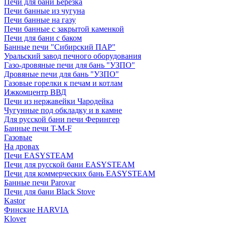
Печи для бани Березка
Печи банные из чугуна
Печи банные на газу
Печи банные с закрытой каменкой
Печи для бани с баком
Банные печи "Сибирский ПАР"
Уральский завод печного оборудования
Газо-дровяные печи для бань "УЗПО"
Дровяные печи для бань "УЗПО"
Газовые горелки к печам и котлам
Ижкомцентр ВВД
Печи из нержавейки Чародейка
Чугунные под обкладку и в камне
Для русской бани печи Ферингер
Банные печи T-M-F
Газовые
На дровах
Печи EASYSTEAM
Печи для русской бани EASYSTEAM
Печи для коммерческих бань EASYSTEAM
Банные печи Parovar
Печи для бани Black Stove
Kastor
Финские HARVIA
Klover