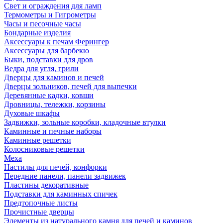
Свет и ограждения для ламп
Термометры и Гигрометры
Часы и песочные часы
Бондарные изделия
Аксессуары к печам Ферингер
Аксессуары для барбекю
Быки, подставки для дров
Ведра для угля, грили
Дверцы для каминов и печей
Дверцы зольников, печей для выпечки
Деревянные кадки, ковши
Дровницы, тележки, корзины
Духовые шкафы
Задвижки, зольные коробки, кладочные втулки
Каминные и печные наборы
Каминные решетки
Колосниковые решетки
Меха
Настилы для печей, конфорки
Передние панели, панели задвижек
Пластины декоративные
Подставки для каминных спичек
Предтопочные листы
Прочистные дверцы
Элементы из натурального камня для печей и каминов