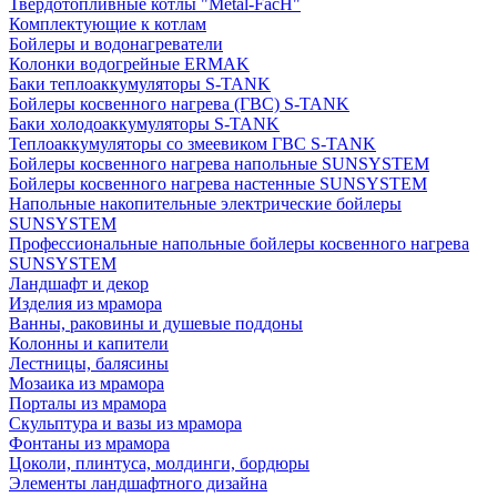
Твердотопливные котлы "Metal-FacH"
Комплектующие к котлам
Бойлеры и водонагреватели
Колонки водогрейные ERMAK
Баки теплоаккумуляторы S-TANK
Бойлеры косвенного нагрева (ГВС) S-TANK
Баки холодоаккумуляторы S-TANK
Теплоаккумуляторы со змеевиком ГВС S-TANK
Бойлеры косвенного нагрева напольные SUNSYSTEM
Бойлеры косвенного нагрева настенные SUNSYSTEM
Напольные накопительные электрические бойлеры
SUNSYSTEM
Профессиональные напольные бойлеры косвенного нагрева
SUNSYSTEM
Ландшафт и декор
Изделия из мрамора
Ванны, раковины и душевые поддоны
Колонны и капители
Лестницы, балясины
Мозаика из мрамора
Порталы из мрамора
Скульптура и вазы из мрамора
Фонтаны из мрамора
Цоколи, плинтуса, молдинги, бордюры
Элементы ландшафтного дизайна