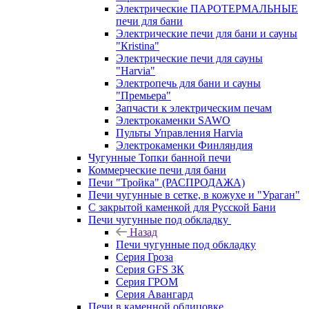
Электрические ПАРОТЕРМАЛЬНЫЕ
печи для бани
Электрические печи для бани и сауны
"Кristina"
Электрические печи для сауны
"Harvia"
Электропечь для бани и сауны
"Премьера"
Запчасти к электрическим печам
Электрокаменки SAWO
Пульты Управления Harvia
Электрокаменки Финляндия
Чугунные Топки банной печи
Коммерческие печи для бани
Печи "Тройка" (РАСПРОДАЖА)
Печи чугунные в сетке, в кожухе и "Ураган"
С закрытой каменкой для Русской Бани
Печи чугунные под обкладку
Назад
Печи чугунные под обкладку
Серия Гроза
Серия GFS ЗК
Серия ГРОМ
Серия Авангард
Печи в каменной облицовке