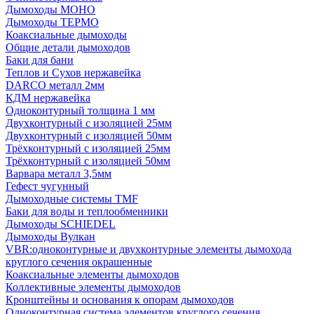
Дымоходы МОНО
Дымоходы ТЕРМО
Коаксиальные дымоходы
Общие детали дымоходов
Баки для бани
Теплов и Сухов нержавейка
DARCO металл 2мм
КДМ нержавейка
Одноконтурный толщина 1 мм
Двухконтурный с изоляцией 25мм
Двухконтурный с изоляцией 50мм
Трёхконтурный с изоляцией 25мм
Трёхконтурный с изоляцией 50мм
Варвара металл 3,5мм
Гефест чугунный
Дымоходные системы TMF
Баки для воды и теплообменники
Дымоходы SCHIEDEL
Дымоходы Вулкан
VBR:одноконтурные и двухконтурные элементы дымохода
круглого сечения окрашенные
Коаксиальные элементы дымоходов
Коллективные элементы дымоходов
Кронштейны и основания к опорам дымоходов
Одноконтурная система элементов круглого сечения