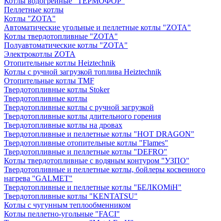
Котлы водогрейные "ТЕРМОФОР"
Пеллетные котлы
Котлы "ZOTA"
Автоматические угольные и пеллетные котлы "ZOTA"
Котлы твердотопливные "ZOTA"
Полуавтоматические котлы "ZOTA"
Электрокотлы ZOTA
Отопительные котлы Heiztechnik
Котлы с ручной загрузкой топлива Heiztechnik
Отопительные котлы TMF
Твердотопливные котлы Stoker
Твердотопливные котлы
Твердотопливные котлы с ручной загрузкой
Твердотопливные котлы длительного горения
Твердотопливные котлы на дровах
Твердотопливные и пеллетные котлы "HOT DRAGON"
Твердотопливные отопительные котлы "Flames"
Твердотопливные и пеллетные котлы "DEFRO"
Котлы твердотопливные с водяным контуром "УЗПО"
Твердотопливные и пеллетные котлы, бойлеры косвенного
нагрева "GALMET"
Твердотопливные и пеллетные котлы "БЕЛКОМiН"
Твердотопливные котлы "KENTATSU"
Котлы с чугунным теплообменником
Котлы пеллетно-угольные "FACI"