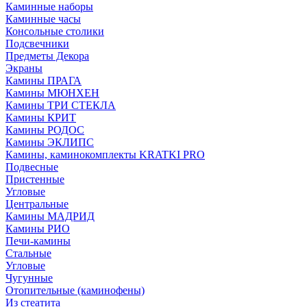
Каминные наборы
Каминные часы
Консольные столики
Подсвечники
Предметы Декора
Экраны
Камины ПРАГА
Камины МЮНХЕН
Камины ТРИ СТЕКЛА
Камины КРИТ
Камины РОДОС
Камины ЭКЛИПС
Камины, каминокомплекты KRATKI PRO
Подвесные
Пристенные
Угловые
Центральные
Камины МАДРИД
Камины РИО
Печи-камины
Стальные
Угловые
Чугунные
Отопительные (каминофены)
Из стеатита