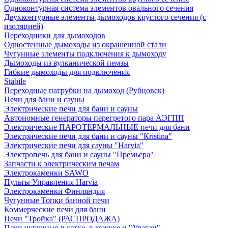
Одноконтурная система элементов овального сечения
Двухконтурные элементы дымоходов круглого сечения (с
изоляцией)
Переходники для дымоходов
Одностенные дымоходы из окрашенной стали
Чугунные элементы подключения к дымоходу
Дымоходы из вулканической пемзы
Гибкие дымоходы для подключения
Stabile
Переходные патрубки на дымоход (Рубцовск)
Печи для бани и сауны
Электрические печи для бани и сауны
Автономные генераторы перегретого пара АЭГПП
Электрические ПАРОТЕРМАЛЬНЫЕ печи для бани
Электрические печи для бани и сауны "Кristina"
Электрические печи для сауны "Harvia"
Электропечь для бани и сауны "Премьера"
Запчасти к электрическим печам
Электрокаменки SAWO
Пульты Управления Harvia
Электрокаменки Финляндия
Чугунные Топки банной печи
Коммерческие печи для бани
Печи "Тройка" (РАСПРОДАЖА)
Печи чугунные в сетке, в кожухе и "Ураган"