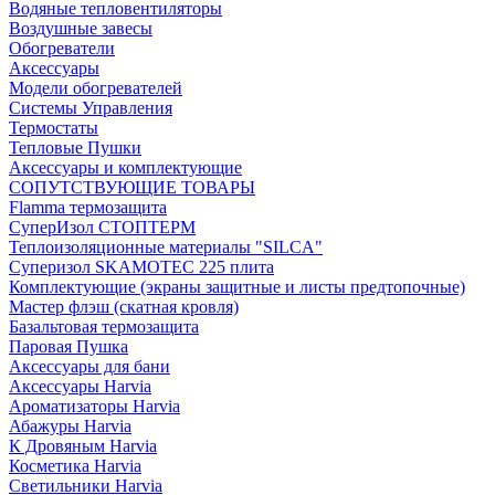
Водяные тепловентиляторы
Воздушные завесы
Обогреватели
Аксессуары
Модели обогревателей
Системы Управления
Термостаты
Тепловые Пушки
Аксессуары и комплектующие
СОПУТСТВУЮЩИЕ ТОВАРЫ
Flamma термозащита
СуперИзол СТОПТЕРМ
Теплоизоляционные материалы "SILCA"
Суперизол SKAMOTEC 225 плита
Комплектующие (экраны защитные и листы предтопочные)
Мастер флэш (скатная кровля)
Базальтовая термозащита
Паровая Пушка
Аксессуары для бани
Аксессуары Harvia
Ароматизаторы Harvia
Абажуры Harvia
К Дровяным Harvia
Косметика Harvia
Светильники Harvia