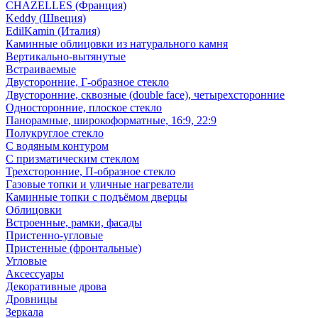
CHAZELLES (Франция)
Keddy (Швеция)
EdilKamin (Италия)
Каминные облицовки из натурального камня
Вертикально-вытянутые
Встраиваемые
Двусторонние, Г-образное стекло
Двусторонние, сквозные (double face), четырехсторонние
Односторонние, плоское стекло
Панорамные, широкоформатные, 16:9, 22:9
Полукруглое стекло
С водяным контуром
С призматическим стеклом
Трехсторонние, П-образное стекло
Газовые топки и уличные нагреватели
Каминные топки с подъёмом дверцы
Облицовки
Встроенные, рамки, фасады
Пристенно-угловые
Пристенные (фронтальные)
Угловые
Аксессуары
Декоративные дрова
Дровницы
Зеркала