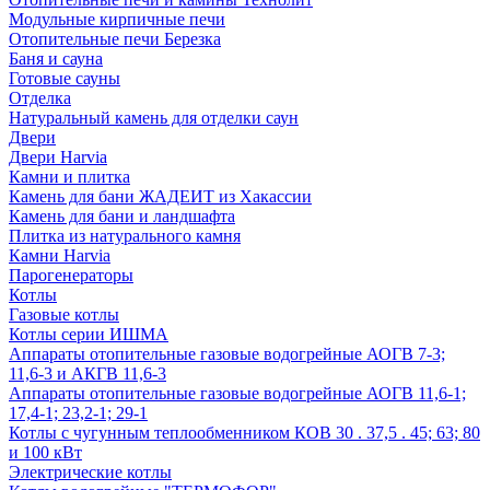
Модульные кирпичные печи
Отопительные печи Березка
Баня и сауна
Готовые сауны
Отделка
Натуральный камень для отделки саун
Двери
Двери Harvia
Камни и плитка
Камень для бани ЖАДЕИТ из Хакассии
Камень для бани и ландшафта
Плитка из натурального камня
Камни Harvia
Парогенераторы
Котлы
Газовые котлы
Котлы серии ИШМА
Аппараты отопительные газовые водогрейные АОГВ 7-3;
11,6-3 и АКГВ 11,6-3
Аппараты отопительные газовые водогрейные АОГВ 11,6-1;
17,4-1; 23,2-1; 29-1
Котлы с чугунным теплообменником КОВ 30 . 37,5 . 45; 63; 80
и 100 кВт
Электрические котлы