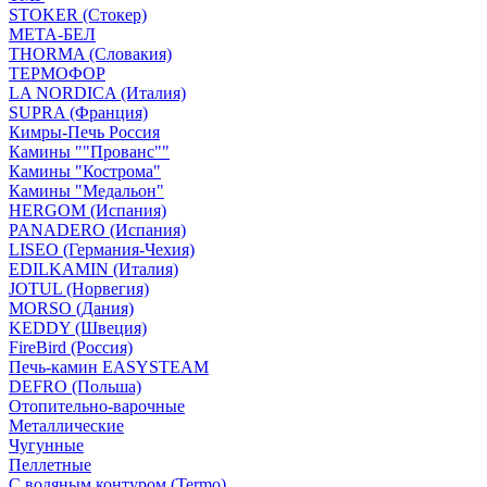
STOKER (Стокер)
МЕТА-БЕЛ
THORMA (Словакия)
ТЕРМОФОР
LA NORDICA (Италия)
SUPRA (Франция)
Кимры-Печь Россия
Камины ""Прованс""
Камины "Кострома"
Камины "Медальон"
HERGOM (Испания)
PANADERO (Испания)
LISEO (Германия-Чехия)
EDILKAMIN (Италия)
JOTUL (Норвегия)
MORSO (Дания)
KEDDY (Швеция)
FireBird (Россия)
Печь-камин EASYSTEAM
DEFRO (Польша)
Отопительно-варочные
Металлические
Чугунные
Пеллетные
С водяным контуром (Termo)