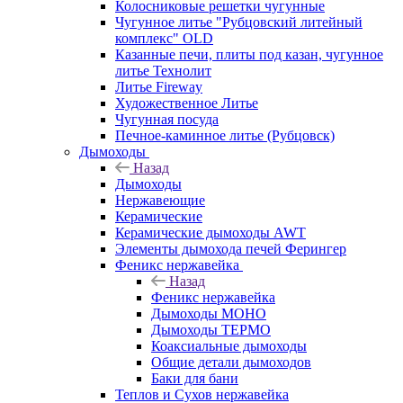
Колосниковые решетки чугунные
Чугунное литье "Рубцовский литейный
комплекс" OLD
Казанные печи, плиты под казан, чугунное
литье Технолит
Литье Fireway
Художественное Литье
Чугунная посуда
Печное-каминное литье (Рубцовск)
Дымоходы
Назад
Дымоходы
Нержавеющие
Керамические
Керамические дымоходы AWT
Элементы дымохода печей Ферингер
Феникс нержавейка
Назад
Феникс нержавейка
Дымоходы МОНО
Дымоходы ТЕРМО
Коаксиальные дымоходы
Общие детали дымоходов
Баки для бани
Теплов и Сухов нержавейка