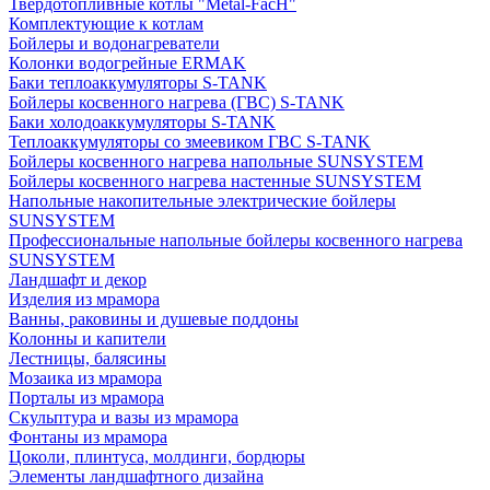
Твердотопливные котлы "Metal-FacH"
Комплектующие к котлам
Бойлеры и водонагреватели
Колонки водогрейные ERMAK
Баки теплоаккумуляторы S-TANK
Бойлеры косвенного нагрева (ГВС) S-TANK
Баки холодоаккумуляторы S-TANK
Теплоаккумуляторы со змеевиком ГВС S-TANK
Бойлеры косвенного нагрева напольные SUNSYSTEM
Бойлеры косвенного нагрева настенные SUNSYSTEM
Напольные накопительные электрические бойлеры
SUNSYSTEM
Профессиональные напольные бойлеры косвенного нагрева
SUNSYSTEM
Ландшафт и декор
Изделия из мрамора
Ванны, раковины и душевые поддоны
Колонны и капители
Лестницы, балясины
Мозаика из мрамора
Порталы из мрамора
Скульптура и вазы из мрамора
Фонтаны из мрамора
Цоколи, плинтуса, молдинги, бордюры
Элементы ландшафтного дизайна