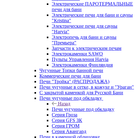
Электрические ПАРОТЕРМАЛЬНЫЕ
печи для бани
Электрические печи для бани и сауны
"Кristina"
Электрические печи для сауны
"Harvia"
Электропечь для бани и сауны
"Премьера"
Запчасти к электрическим печам
Электрокаменки SAWO
Пульты Управления Harvia
Электрокаменки Финляндия
Чугунные Топки банной печи
Коммерческие печи для бани
Печи "Тройка" (РАСПРОДАЖА)
Печи чугунные в сетке, в кожухе и "Ураган"
С закрытой каменкой для Русской Бани
Печи чугунные под обкладку
Назад
Печи чугунные под обкладку
Серия Гроза
Серия GFS ЗК
Серия ГРОМ
Серия Авангард
Печи в каменной облицовке