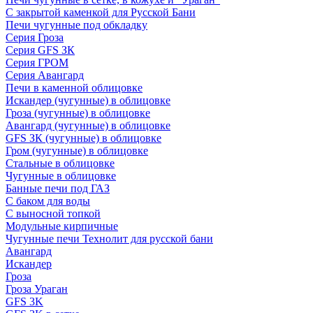
С закрытой каменкой для Русской Бани
Печи чугунные под обкладку
Серия Гроза
Серия GFS ЗК
Серия ГРОМ
Серия Авангард
Печи в каменной облицовке
Искандер (чугунные) в облицовке
Гроза (чугунные) в облицовке
Авангард (чугунные) в облицовке
GFS ЗК (чугунные) в облицовке
Гром (чугунные) в облицовке
Стальные в облицовке
Чугунные в облицовке
Банные печи под ГАЗ
С баком для воды
С выносной топкой
Модульные кирпичные
Чугунные печи Технолит для русской бани
Авангард
Искандер
Гроза
Гроза Ураган
GFS 3K