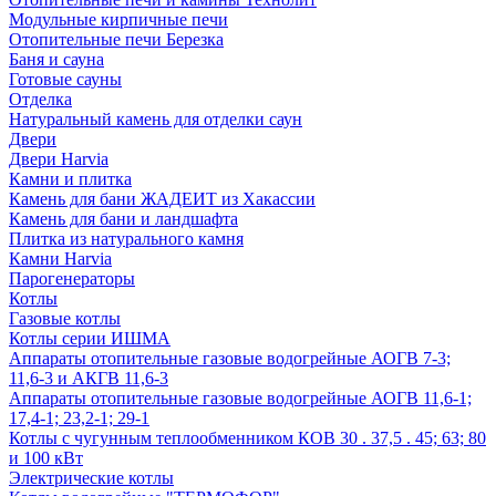
Модульные кирпичные печи
Отопительные печи Березка
Баня и сауна
Готовые сауны
Отделка
Натуральный камень для отделки саун
Двери
Двери Harvia
Камни и плитка
Камень для бани ЖАДЕИТ из Хакассии
Камень для бани и ландшафта
Плитка из натурального камня
Камни Harvia
Парогенераторы
Котлы
Газовые котлы
Котлы серии ИШМА
Аппараты отопительные газовые водогрейные АОГВ 7-3;
11,6-3 и АКГВ 11,6-3
Аппараты отопительные газовые водогрейные АОГВ 11,6-1;
17,4-1; 23,2-1; 29-1
Котлы с чугунным теплообменником КОВ 30 . 37,5 . 45; 63; 80
и 100 кВт
Электрические котлы