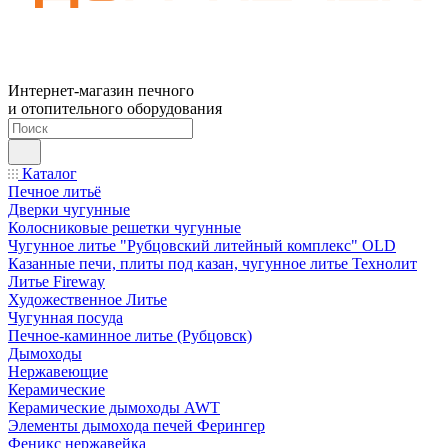
Интернет-магазин печного
и отопительного оборудования
Каталог
Печное литьё
Дверки чугунные
Колосниковые решетки чугунные
Чугунное литье "Рубцовский литейный комплекс" OLD
Казанные печи, плиты под казан, чугунное литье Технолит
Литье Fireway
Художественное Литье
Чугунная посуда
Печное-каминное литье (Рубцовск)
Дымоходы
Нержавеющие
Керамические
Керамические дымоходы AWT
Элементы дымохода печей Ферингер
Феникс нержавейка