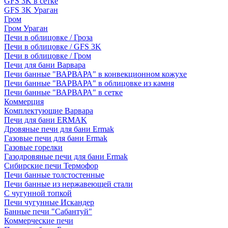
GFS 3K в сетке
GFS 3K Ураган
Гром
Гром Ураган
Печи в облицовке / Гроза
Печи в облицовке / GFS 3K
Печи в облицовке / Гром
Печи для бани Варвара
Печи банные "ВАРВАРА" в конвекционном кожухе
Печи банные "ВАРВАРА" в облицовке из камня
Печи банные "ВАРВАРА" в сетке
Коммерция
Комплектующие Варвара
Печи для бани ERMAK
Дровяные печи для бани Ermak
Газовые печи для бани Ermak
Газовые горелки
Газодровяные печи для бани Ermak
Сибирские печи Термофор
Печи банные толстостенные
Печи банные из нержавеющей стали
С чугунной топкой
Печи чугунные Искандер
Банные печи "Сабантуй"
Коммерческие печи