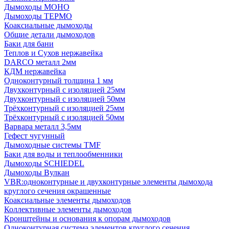
Дымоходы МОНО
Дымоходы ТЕРМО
Коаксиальные дымоходы
Общие детали дымоходов
Баки для бани
Теплов и Сухов нержавейка
DARCO металл 2мм
КДМ нержавейка
Одноконтурный толщина 1 мм
Двухконтурный с изоляцией 25мм
Двухконтурный с изоляцией 50мм
Трёхконтурный с изоляцией 25мм
Трёхконтурный с изоляцией 50мм
Варвара металл 3,5мм
Гефест чугунный
Дымоходные системы TMF
Баки для воды и теплообменники
Дымоходы SCHIEDEL
Дымоходы Вулкан
VBR:одноконтурные и двухконтурные элементы дымохода
круглого сечения окрашенные
Коаксиальные элементы дымоходов
Коллективные элементы дымоходов
Кронштейны и основания к опорам дымоходов
Одноконтурная система элементов круглого сечения