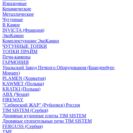
Изразцовые
Керамические
Металлические
Чугунные
В Камне
INVICTA (Франция)
ЭкоКамин
Комплектующие ЭкоКамин
ЧУГУННЫЕ ТОПКИ
ТОПКИ ПРАЙМ
Печи-камины
ГАРМОНИЯ
Уральский Завод Печного Оборудования (Бранденбург,
Монарх)
PLAMEN (Хорватия)
KAWMET (Польша)
KRATKI (Польша)
ABX (Чехия)
FIREWAY
"Сибирский ЖАР" (Рубцовск) Россия
TIM SISTEM (Сербия)
Дровяные кухонные плиты TIM SISTEM
Дровяные отопительные печи TIM SISTEM
FERGUSS (Сербия)
TMF