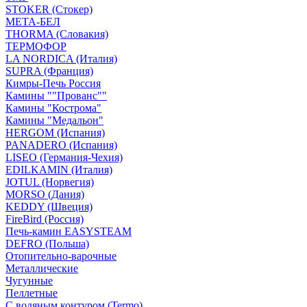
STOKER (Стокер)
МЕТА-БЕЛ
THORMA (Словакия)
ТЕРМОФОР
LA NORDICA (Италия)
SUPRA (Франция)
Кимры-Печь Россия
Камины ""Прованс""
Камины "Кострома"
Камины "Медальон"
HERGOM (Испания)
PANADERO (Испания)
LISEO (Германия-Чехия)
EDILKAMIN (Италия)
JOTUL (Норвегия)
MORSO (Дания)
KEDDY (Швеция)
FireBird (Россия)
Печь-камин EASYSTEAM
DEFRO (Польша)
Отопительно-варочные
Металлические
Чугунные
Пеллетные
С водяным контуром (Termo)