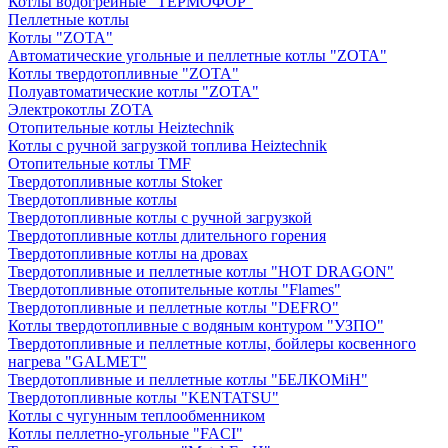
Котлы водогрейные "ТЕРМОФОР"
Пеллетные котлы
Котлы "ZOTA"
Автоматические угольные и пеллетные котлы "ZOTA"
Котлы твердотопливные "ZOTA"
Полуавтоматические котлы "ZOTA"
Электрокотлы ZOTA
Отопительные котлы Heiztechnik
Котлы с ручной загрузкой топлива Heiztechnik
Отопительные котлы TMF
Твердотопливные котлы Stoker
Твердотопливные котлы
Твердотопливные котлы с ручной загрузкой
Твердотопливные котлы длительного горения
Твердотопливные котлы на дровах
Твердотопливные и пеллетные котлы "HOT DRAGON"
Твердотопливные отопительные котлы "Flames"
Твердотопливные и пеллетные котлы "DEFRO"
Котлы твердотопливные с водяным контуром "УЗПО"
Твердотопливные и пеллетные котлы, бойлеры косвенного
нагрева "GALMET"
Твердотопливные и пеллетные котлы "БЕЛКОМiН"
Твердотопливные котлы "KENTATSU"
Котлы с чугунным теплообменником
Котлы пеллетно-угольные "FACI"