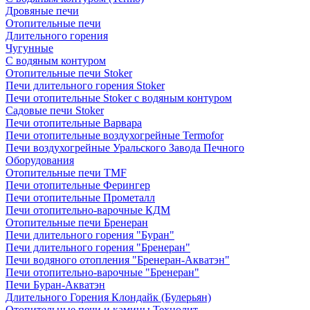
Дровяные печи
Отопительные печи
Длительного горения
Чугунные
C водяным контуром
Отопительные печи Stoker
Печи длительного горения Stoker
Печи отопительные Stoker с водяным контуром
Садовые печи Stoker
Печи отопительные Варвара
Печи отопительные воздухогрейные Termofor
Печи воздухогрейные Уральского Завода Печного
Оборудования
Отопительные печи TMF
Печи отопительные Ферингер
Печи отопительные Прометалл
Печи отопительно-варочные КДМ
Отопительные печи Бренеран
Печи длительного горения "Буран"
Печи длительного горения "Бренеран"
Печи водяного отопления "Бренеран-Акватэн"
Печи отопительно-варочные "Бренеран"
Печи Буран-Акватэн
Длительного Горения Клондайк (Булерьян)
Отопительные печи и камины Технолит