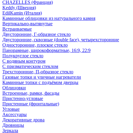
CHAZELLES (Франция)
Keddy (Швеция)
EdilKamin (Италия)
Каминные облицовки из натурального камня
Вертикально-вытянутые
Встраиваемые
Двусторонние, Г-образное стекло
Двусторонние, сквозные (double face), четырехсторонние
Односторонние, плоское стекло
Панорамные, широкоформатные, 16:9, 22:9
Полукруглое стекло
С водяным контуром
С призматическим стеклом
Трехсторонние, П-образное стекло
Газовые топки и уличные нагреватели
Каминные топки с подъёмом дверцы
Облицовки
Встроенные, рамки, фасады
Пристенно-угловые
Пристенные (фронтальные)
Угловые
Аксессуары
Декоративные дрова
Дровницы
Зеркала