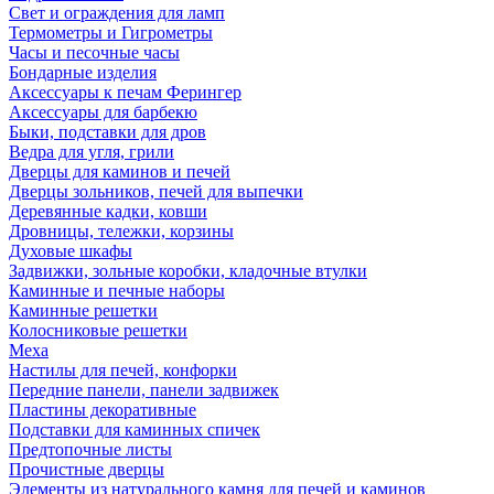
Свет и ограждения для ламп
Термометры и Гигрометры
Часы и песочные часы
Бондарные изделия
Аксессуары к печам Ферингер
Аксессуары для барбекю
Быки, подставки для дров
Ведра для угля, грили
Дверцы для каминов и печей
Дверцы зольников, печей для выпечки
Деревянные кадки, ковши
Дровницы, тележки, корзины
Духовые шкафы
Задвижки, зольные коробки, кладочные втулки
Каминные и печные наборы
Каминные решетки
Колосниковые решетки
Меха
Настилы для печей, конфорки
Передние панели, панели задвижек
Пластины декоративные
Подставки для каминных спичек
Предтопочные листы
Прочистные дверцы
Элементы из натурального камня для печей и каминов