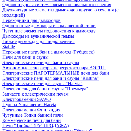
Одноконтурная система элементов овального сечения
Двухконтурные элементы дымоходов круглого сечения (с
изоляцией)
Переходники для дымоходов
Одностенные дымоходы из окрашенной стали
Чугунные элементы подключения к дымоходу
Дымоходы из вулканической пемзы
Гибкие дымоходы для подключения
Stabile
Переходные патрубки на дымоход (Рубцовск)
Печи для бани и сауны
Электрические печи для бани и сауны
Автономные генераторы перегретого пара АЭГПП
Электрические ПАРОТЕРМАЛЬНЫЕ печи для бани
Электрические печи для бани и сауны "Кristina"
Электрические печи для сауны "Harvia"
Электропечь для бани и сауны "Премьера"
Запчасти к электрическим печам
Электрокаменки SAWO
Пульты Управления Harvia
Электрокаменки Финляндия
Чугунные Топки банной печи
Коммерческие печи для бани
Печи "Тройка" (РАСПРОДАЖА)
Печи чугунные в сетке, в кожухе и "Ураган"