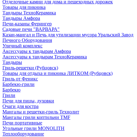
Отделочные камни для дома и пешеходных дорожек
Товары для пикника
Тандыры ТехноКерамика
Тандыры Амфора
Печи-казаны Ферингер
Садовые печи "ВАРВАРА"
Казан-мангал и Печь для утилизации мусора Уральский Завод
Печного Оборудования
Уличный комплекс
Аксессуары к тандырам Амфора
Аксессуары к тандырам ТехноКерамика
Тандыры
Гриль-решетки (Рубцовск)
Товары для отдыха и пикника ЛИТКОМ (Рубцовск)
Гриль от Феникс
Барбекю-грили
Барбекю
Грили
Печи для пицы, духовки
Очаги для костра
Мангалы и решетки-гриль Технолит
Мангалы грили коптильни TMF
Печи портативные
Угольные грили MONOLITH
Теплооборудование