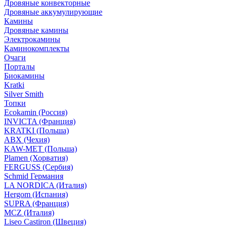
Дровяные конвекторные
Дровяные аккумулирующие
Камины
Дровяные камины
Электрокамины
Каминокомплекты
Очаги
Порталы
Биокамины
Kratki
Silver Smith
Топки
Ecokamin (Россия)
INVICTA (Франция)
KRATKI (Польша)
ABX (Чехия)
KAW-MET (Польша)
Plamen (Хорватия)
FERGUSS (Сербия)
Schmid Германия
LA NORDICA (Италия)
Hergom (Испания)
SUPRA (Франция)
MCZ (Италия)
Liseo Castiron (Швеция)