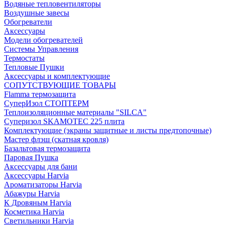
Водяные тепловентиляторы
Воздушные завесы
Обогреватели
Аксессуары
Модели обогревателей
Системы Управления
Термостаты
Тепловые Пушки
Аксессуары и комплектующие
СОПУТСТВУЮЩИЕ ТОВАРЫ
Flamma термозащита
СуперИзол СТОПТЕРМ
Теплоизоляционные материалы "SILCA"
Суперизол SKAMOTEC 225 плита
Комплектующие (экраны защитные и листы предтопочные)
Мастер флэш (скатная кровля)
Базальтовая термозащита
Паровая Пушка
Аксессуары для бани
Аксессуары Harvia
Ароматизаторы Harvia
Абажуры Harvia
К Дровяным Harvia
Косметика Harvia
Светильники Harvia