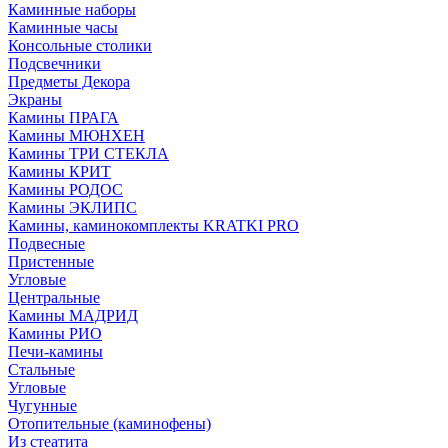
Каминные наборы
Каминные часы
Консольные столики
Подсвечники
Предметы Декора
Экраны
Камины ПРАГА
Камины МЮНХЕН
Камины ТРИ СТЕКЛА
Камины КРИТ
Камины РОДОС
Камины ЭКЛИПС
Камины, каминокомплекты KRATKI PRO
Подвесные
Пристенные
Угловые
Центральные
Камины МАДРИД
Камины РИО
Печи-камины
Стальные
Угловые
Чугунные
Отопительные (каминофены)
Из стеатита