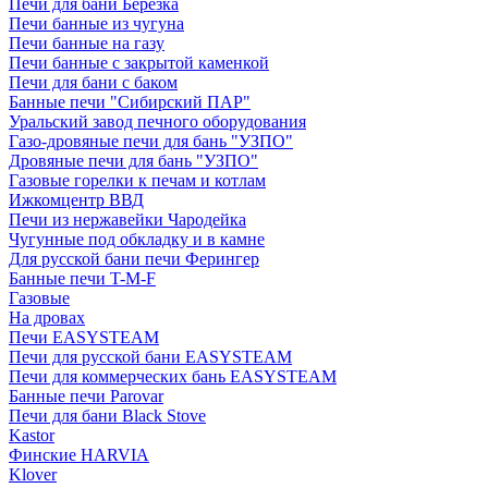
Печи для бани Березка
Печи банные из чугуна
Печи банные на газу
Печи банные с закрытой каменкой
Печи для бани с баком
Банные печи "Сибирский ПАР"
Уральский завод печного оборудования
Газо-дровяные печи для бань "УЗПО"
Дровяные печи для бань "УЗПО"
Газовые горелки к печам и котлам
Ижкомцентр ВВД
Печи из нержавейки Чародейка
Чугунные под обкладку и в камне
Для русской бани печи Ферингер
Банные печи T-M-F
Газовые
На дровах
Печи EASYSTEAM
Печи для русской бани EASYSTEAM
Печи для коммерческих бань EASYSTEAM
Банные печи Parovar
Печи для бани Black Stove
Kastor
Финские HARVIA
Klover