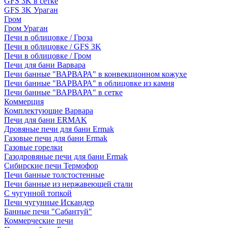
GFS 3K в сетке
GFS 3K Ураган
Гром
Гром Ураган
Печи в облицовке / Гроза
Печи в облицовке / GFS 3K
Печи в облицовке / Гром
Печи для бани Варвара
Печи банные "ВАРВАРА" в конвекционном кожухе
Печи банные "ВАРВАРА" в облицовке из камня
Печи банные "ВАРВАРА" в сетке
Коммерция
Комплектующие Варвара
Печи для бани ERMAK
Дровяные печи для бани Ermak
Газовые печи для бани Ermak
Газовые горелки
Газодровяные печи для бани Ermak
Сибирские печи Термофор
Печи банные толстостенные
Печи банные из нержавеющей стали
С чугунной топкой
Печи чугунные Искандер
Банные печи "Сабантуй"
Коммерческие печи