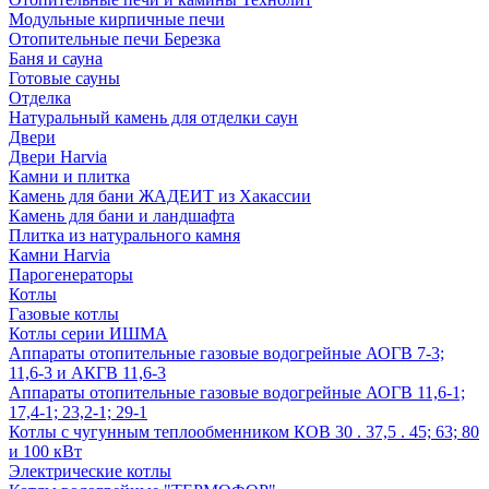
Модульные кирпичные печи
Отопительные печи Березка
Баня и сауна
Готовые сауны
Отделка
Натуральный камень для отделки саун
Двери
Двери Harvia
Камни и плитка
Камень для бани ЖАДЕИТ из Хакассии
Камень для бани и ландшафта
Плитка из натурального камня
Камни Harvia
Парогенераторы
Котлы
Газовые котлы
Котлы серии ИШМА
Аппараты отопительные газовые водогрейные АОГВ 7-3;
11,6-3 и АКГВ 11,6-3
Аппараты отопительные газовые водогрейные АОГВ 11,6-1;
17,4-1; 23,2-1; 29-1
Котлы с чугунным теплообменником КОВ 30 . 37,5 . 45; 63; 80
и 100 кВт
Электрические котлы