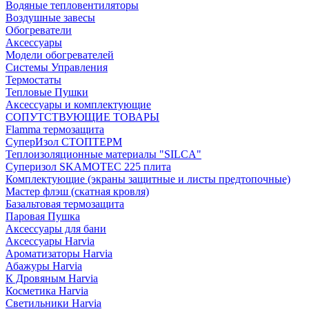
Водяные тепловентиляторы
Воздушные завесы
Обогреватели
Аксессуары
Модели обогревателей
Системы Управления
Термостаты
Тепловые Пушки
Аксессуары и комплектующие
СОПУТСТВУЮЩИЕ ТОВАРЫ
Flamma термозащита
СуперИзол СТОПТЕРМ
Теплоизоляционные материалы "SILCA"
Суперизол SKAMOTEC 225 плита
Комплектующие (экраны защитные и листы предтопочные)
Мастер флэш (скатная кровля)
Базальтовая термозащита
Паровая Пушка
Аксессуары для бани
Аксессуары Harvia
Ароматизаторы Harvia
Абажуры Harvia
К Дровяным Harvia
Косметика Harvia
Светильники Harvia