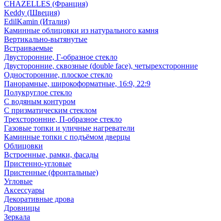
CHAZELLES (Франция)
Keddy (Швеция)
EdilKamin (Италия)
Каминные облицовки из натурального камня
Вертикально-вытянутые
Встраиваемые
Двусторонние, Г-образное стекло
Двусторонние, сквозные (double face), четырехсторонние
Односторонние, плоское стекло
Панорамные, широкоформатные, 16:9, 22:9
Полукруглое стекло
С водяным контуром
С призматическим стеклом
Трехсторонние, П-образное стекло
Газовые топки и уличные нагреватели
Каминные топки с подъёмом дверцы
Облицовки
Встроенные, рамки, фасады
Пристенно-угловые
Пристенные (фронтальные)
Угловые
Аксессуары
Декоративные дрова
Дровницы
Зеркала