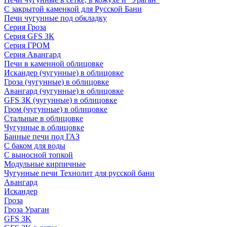
С закрытой каменкой для Русской Бани
Печи чугунные под обкладку
Серия Гроза
Серия GFS ЗК
Серия ГРОМ
Серия Авангард
Печи в каменной облицовке
Искандер (чугунные) в облицовке
Гроза (чугунные) в облицовке
Авангард (чугунные) в облицовке
GFS ЗК (чугунные) в облицовке
Гром (чугунные) в облицовке
Стальные в облицовке
Чугунные в облицовке
Банные печи под ГАЗ
С баком для воды
С выносной топкой
Модульные кирпичные
Чугунные печи Технолит для русской бани
Авангард
Искандер
Гроза
Гроза Ураган
GFS 3K