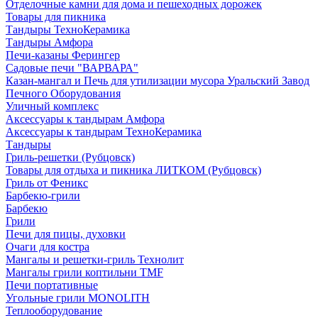
Отделочные камни для дома и пешеходных дорожек
Товары для пикника
Тандыры ТехноКерамика
Тандыры Амфора
Печи-казаны Ферингер
Садовые печи "ВАРВАРА"
Казан-мангал и Печь для утилизации мусора Уральский Завод
Печного Оборудования
Уличный комплекс
Аксессуары к тандырам Амфора
Аксессуары к тандырам ТехноКерамика
Тандыры
Гриль-решетки (Рубцовск)
Товары для отдыха и пикника ЛИТКОМ (Рубцовск)
Гриль от Феникс
Барбекю-грили
Барбекю
Грили
Печи для пицы, духовки
Очаги для костра
Мангалы и решетки-гриль Технолит
Мангалы грили коптильни TMF
Печи портативные
Угольные грили MONOLITH
Теплооборудование