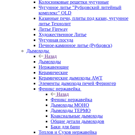
Колосниковые решетки чугунные
Чугунное литье "Рубцовский литейный
комплекс" OLD
Казанные печи, плиты под казан, чугунное
литье Технолит
Литье Fireway
Художественное Литье
Чугунная посуда
Печное-каминное литье (Рубцовск)
Дымоходы
Назад
Дымоходы
Нержавеющие
Керамические
Керамические дымоходы AWT
Элементы дымохода печей Ферингер
Феникс нержавейка
Назад
Феникс нержавейка
Дымоходы МОНО
Дымоходы ТЕРМО
Коаксиальные дымоходы
Общие детали дымоходов
Баки для бани
Теплов и Сухов нержавейка