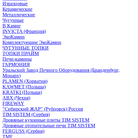
Изразцовые
Керамические
Металлические
Чугунные
В Камне
INVICTA (Франция)
ЭкоКамин
Комплектующие ЭкоКамин
ЧУГУННЫЕ ТОПКИ
ТОПКИ ПРАЙМ
Печи-камины
ГАРМОНИЯ
Уральский Завод Печного Оборудования (Бранденбург,
Монарх)
PLAMEN (Хорватия)
KAWMET (Польша)
KRATKI (Польша)
ABX (Чехия)
FIREWAY
"Сибирский ЖАР" (Рубцовск) Россия
TIM SISTEM (Сербия)
Дровяные кухонные плиты TIM SISTEM
Дровяные отопительные печи TIM SISTEM
FERGUSS (Сербия)
TMF