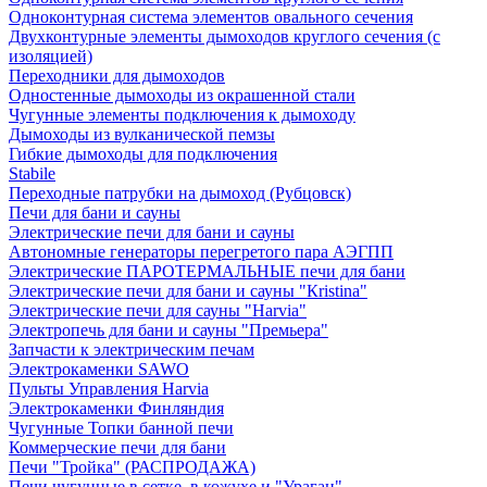
Одноконтурная система элементов овального сечения
Двухконтурные элементы дымоходов круглого сечения (с
изоляцией)
Переходники для дымоходов
Одностенные дымоходы из окрашенной стали
Чугунные элементы подключения к дымоходу
Дымоходы из вулканической пемзы
Гибкие дымоходы для подключения
Stabile
Переходные патрубки на дымоход (Рубцовск)
Печи для бани и сауны
Электрические печи для бани и сауны
Автономные генераторы перегретого пара АЭГПП
Электрические ПАРОТЕРМАЛЬНЫЕ печи для бани
Электрические печи для бани и сауны "Кristina"
Электрические печи для сауны "Harvia"
Электропечь для бани и сауны "Премьера"
Запчасти к электрическим печам
Электрокаменки SAWO
Пульты Управления Harvia
Электрокаменки Финляндия
Чугунные Топки банной печи
Коммерческие печи для бани
Печи "Тройка" (РАСПРОДАЖА)
Печи чугунные в сетке, в кожухе и "Ураган"