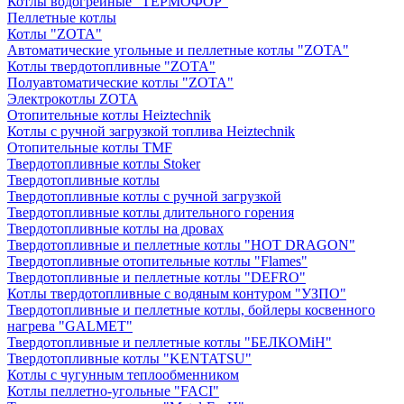
Котлы водогрейные "ТЕРМОФОР"
Пеллетные котлы
Котлы "ZOTA"
Автоматические угольные и пеллетные котлы "ZOTA"
Котлы твердотопливные "ZOTA"
Полуавтоматические котлы "ZOTA"
Электрокотлы ZOTA
Отопительные котлы Heiztechnik
Котлы с ручной загрузкой топлива Heiztechnik
Отопительные котлы TMF
Твердотопливные котлы Stoker
Твердотопливные котлы
Твердотопливные котлы с ручной загрузкой
Твердотопливные котлы длительного горения
Твердотопливные котлы на дровах
Твердотопливные и пеллетные котлы "HOT DRAGON"
Твердотопливные отопительные котлы "Flames"
Твердотопливные и пеллетные котлы "DEFRO"
Котлы твердотопливные с водяным контуром "УЗПО"
Твердотопливные и пеллетные котлы, бойлеры косвенного
нагрева "GALMET"
Твердотопливные и пеллетные котлы "БЕЛКОМiН"
Твердотопливные котлы "KENTATSU"
Котлы с чугунным теплообменником
Котлы пеллетно-угольные "FACI"