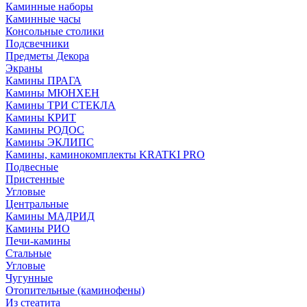
Каминные наборы
Каминные часы
Консольные столики
Подсвечники
Предметы Декора
Экраны
Камины ПРАГА
Камины МЮНХЕН
Камины ТРИ СТЕКЛА
Камины КРИТ
Камины РОДОС
Камины ЭКЛИПС
Камины, каминокомплекты KRATKI PRO
Подвесные
Пристенные
Угловые
Центральные
Камины МАДРИД
Камины РИО
Печи-камины
Стальные
Угловые
Чугунные
Отопительные (каминофены)
Из стеатита