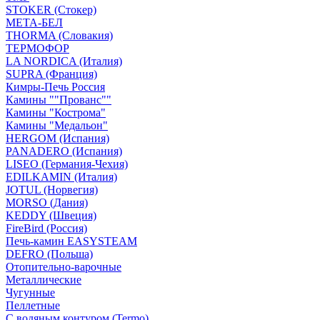
STOKER (Стокер)
МЕТА-БЕЛ
THORMA (Словакия)
ТЕРМОФОР
LA NORDICA (Италия)
SUPRA (Франция)
Кимры-Печь Россия
Камины ""Прованс""
Камины "Кострома"
Камины "Медальон"
HERGOM (Испания)
PANADERO (Испания)
LISEO (Германия-Чехия)
EDILKAMIN (Италия)
JOTUL (Норвегия)
MORSO (Дания)
KEDDY (Швеция)
FireBird (Россия)
Печь-камин EASYSTEAM
DEFRO (Польша)
Отопительно-варочные
Металлические
Чугунные
Пеллетные
С водяным контуром (Termo)