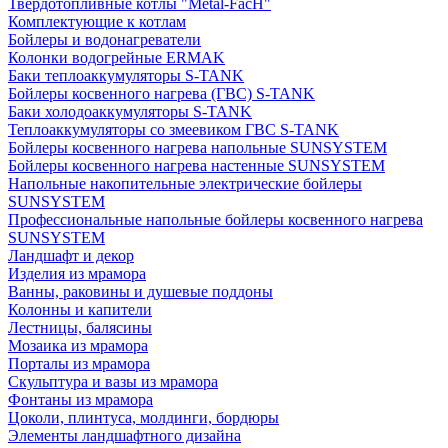
Твердотопливные котлы "Metal-FacH"
Комплектующие к котлам
Бойлеры и водонагреватели
Колонки водогрейные ERMAK
Баки теплоаккумуляторы S-TANK
Бойлеры косвенного нагрева (ГВС) S-TANK
Баки холодоаккумуляторы S-TANK
Теплоаккумуляторы со змеевиком ГВС S-TANK
Бойлеры косвенного нагрева напольные SUNSYSTEM
Бойлеры косвенного нагрева настенные SUNSYSTEM
Напольные накопительные электрические бойлеры
SUNSYSTEM
Профессиональные напольные бойлеры косвенного нагрева
SUNSYSTEM
Ландшафт и декор
Изделия из мрамора
Ванны, раковины и душевые поддоны
Колонны и капители
Лестницы, балясины
Мозаика из мрамора
Порталы из мрамора
Скульптура и вазы из мрамора
Фонтаны из мрамора
Цоколи, плинтуса, молдинги, бордюры
Элементы ландшафтного дизайна