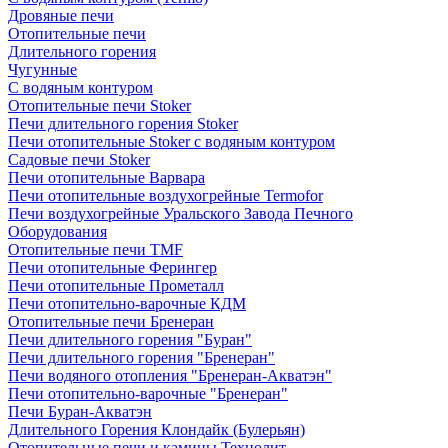
Дровяные печи
Отопительные печи
Длительного горения
Чугунные
C водяным контуром
Отопительные печи Stoker
Печи длительного горения Stoker
Печи отопительные Stoker с водяным контуром
Садовые печи Stoker
Печи отопительные Варвара
Печи отопительные воздухогрейные Termofor
Печи воздухогрейные Уральского Завода Печного
Оборудования
Отопительные печи TMF
Печи отопительные Ферингер
Печи отопительные Прометалл
Печи отопительно-варочные КДМ
Отопительные печи Бренеран
Печи длительного горения "Буран"
Печи длительного горения "Бренеран"
Печи водяного отопления "Бренеран-Акватэн"
Печи отопительно-варочные "Бренеран"
Печи Буран-Акватэн
Длительного Горения Клондайк (Булерьян)
Отопительные печи и камины Технолит