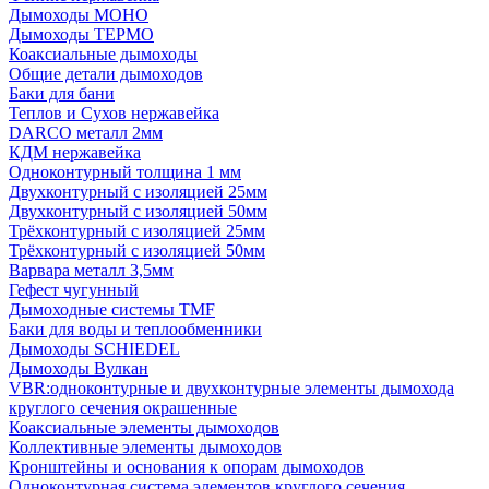
Дымоходы МОНО
Дымоходы ТЕРМО
Коаксиальные дымоходы
Общие детали дымоходов
Баки для бани
Теплов и Сухов нержавейка
DARCO металл 2мм
КДМ нержавейка
Одноконтурный толщина 1 мм
Двухконтурный с изоляцией 25мм
Двухконтурный с изоляцией 50мм
Трёхконтурный с изоляцией 25мм
Трёхконтурный с изоляцией 50мм
Варвара металл 3,5мм
Гефест чугунный
Дымоходные системы TMF
Баки для воды и теплообменники
Дымоходы SCHIEDEL
Дымоходы Вулкан
VBR:одноконтурные и двухконтурные элементы дымохода
круглого сечения окрашенные
Коаксиальные элементы дымоходов
Коллективные элементы дымоходов
Кронштейны и основания к опорам дымоходов
Одноконтурная система элементов круглого сечения