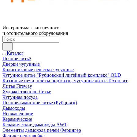
Интернет-магазин печного
и отопительного оборудования
Каталог
Печное литьё
Дверки чугунные
Колосниковые решетки чугунные
Чугунное литье "Рубцовский литейный комплекс" OLD
Казанные печи, плиты под казан, чугунное литье Технолит
Литье Fireway
Художественное Литье
Чугунная посуда
Печное-каминное литье (Рубцовск)
Дымоходы
Нержавеющие
Керамические
Керамические дымоходы AWT
Элементы дымохода печей Ферингер
Феникс нержавейка