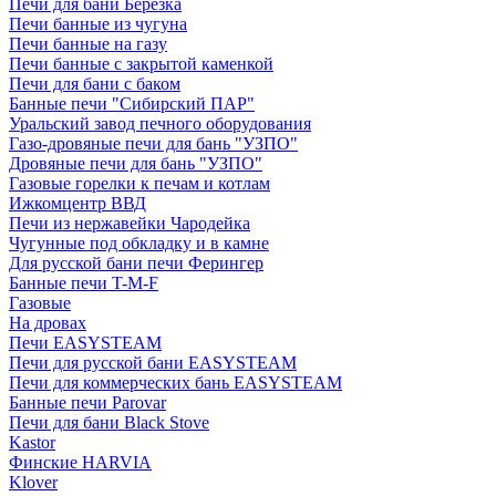
Печи для бани Березка
Печи банные из чугуна
Печи банные на газу
Печи банные с закрытой каменкой
Печи для бани с баком
Банные печи "Сибирский ПАР"
Уральский завод печного оборудования
Газо-дровяные печи для бань "УЗПО"
Дровяные печи для бань "УЗПО"
Газовые горелки к печам и котлам
Ижкомцентр ВВД
Печи из нержавейки Чародейка
Чугунные под обкладку и в камне
Для русской бани печи Ферингер
Банные печи T-M-F
Газовые
На дровах
Печи EASYSTEAM
Печи для русской бани EASYSTEAM
Печи для коммерческих бань EASYSTEAM
Банные печи Parovar
Печи для бани Black Stove
Kastor
Финские HARVIA
Klover