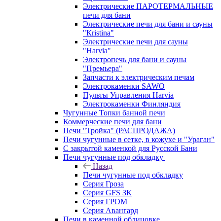
Электрические ПАРОТЕРМАЛЬНЫЕ
печи для бани
Электрические печи для бани и сауны
"Кristina"
Электрические печи для сауны
"Harvia"
Электропечь для бани и сауны
"Премьера"
Запчасти к электрическим печам
Электрокаменки SAWO
Пульты Управления Harvia
Электрокаменки Финляндия
Чугунные Топки банной печи
Коммерческие печи для бани
Печи "Тройка" (РАСПРОДАЖА)
Печи чугунные в сетке, в кожухе и "Ураган"
С закрытой каменкой для Русской Бани
Печи чугунные под обкладку
Назад
Печи чугунные под обкладку
Серия Гроза
Серия GFS ЗК
Серия ГРОМ
Серия Авангард
Печи в каменной облицовке