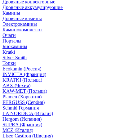
Дровяные конвекторные
Дровяные аккумулирующие
Камины
Дровяные камины
Электрокамины
Каминокомплекты
Очаги
Порталы
Биокамины
Kratki
Silver Smith
Топки
Ecokamin (Россия)
INVICTA (Франция)
KRATKI (Польша)
ABX (Чехия)
KAW-MET (Польша)
Plamen (Хорватия)
FERGUSS (Сербия)
Schmid Германия
LA NORDICA (Италия)
Hergom (Испания)
SUPRA (Франция)
MCZ (Италия)
Liseo Castiron (Швеция)