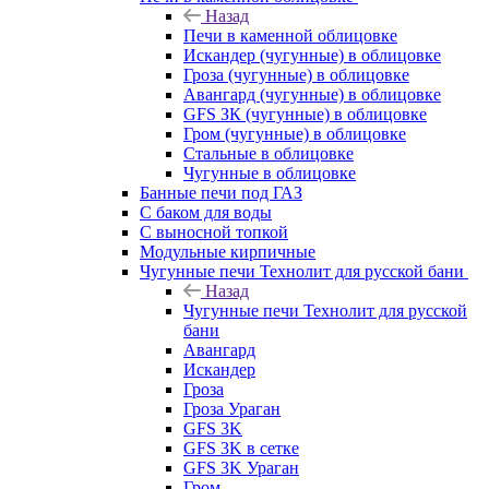
Назад
Печи в каменной облицовке
Искандер (чугунные) в облицовке
Гроза (чугунные) в облицовке
Авангард (чугунные) в облицовке
GFS ЗК (чугунные) в облицовке
Гром (чугунные) в облицовке
Стальные в облицовке
Чугунные в облицовке
Банные печи под ГАЗ
С баком для воды
С выносной топкой
Модульные кирпичные
Чугунные печи Технолит для русской бани
Назад
Чугунные печи Технолит для русской
бани
Авангард
Искандер
Гроза
Гроза Ураган
GFS 3K
GFS 3K в сетке
GFS 3K Ураган
Гром