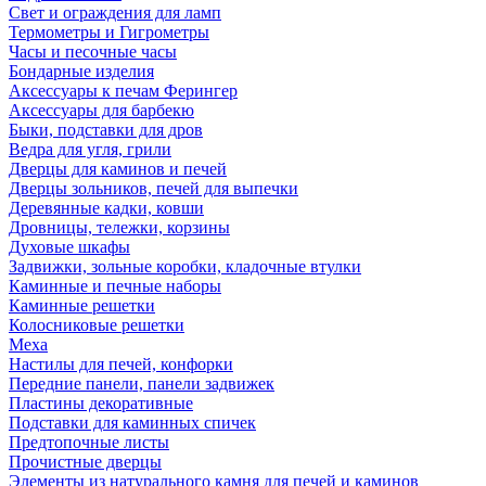
Свет и ограждения для ламп
Термометры и Гигрометры
Часы и песочные часы
Бондарные изделия
Аксессуары к печам Ферингер
Аксессуары для барбекю
Быки, подставки для дров
Ведра для угля, грили
Дверцы для каминов и печей
Дверцы зольников, печей для выпечки
Деревянные кадки, ковши
Дровницы, тележки, корзины
Духовые шкафы
Задвижки, зольные коробки, кладочные втулки
Каминные и печные наборы
Каминные решетки
Колосниковые решетки
Меха
Настилы для печей, конфорки
Передние панели, панели задвижек
Пластины декоративные
Подставки для каминных спичек
Предтопочные листы
Прочистные дверцы
Элементы из натурального камня для печей и каминов