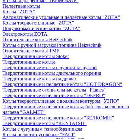
Котлы водогрейные "ТЕРМОФОР"
Пеллетные котлы
Котлы "ZOTA"
Автоматические угольные и пеллетные котлы "ZOTA"
Котлы твердотопливные "ZOTA"
Полуавтоматические котлы "ZOTA"
Электрокотлы ZOTA
Отопительные котлы Heiztechnik
Котлы с ручной загрузкой топлива Heiztechnik
Отопительные котлы TMF
Твердотопливные котлы Stoker
Твердотопливные котлы
Твердотопливные котлы с ручной загрузкой
Твердотопливные котлы длительного горения
Твердотопливные котлы на дровах
Твердотопливные и пеллетные котлы "HOT DRAGON"
Твердотопливные отопительные котлы "Flames"
Твердотопливные и пеллетные котлы "DEFRO"
Котлы твердотопливные с водяным контуром "УЗПО"
Твердотопливные и пеллетные котлы, бойлеры косвенного
нагрева "GALMET"
Твердотопливные и пеллетные котлы "БЕЛКОМiН"
Твердотопливные котлы "KENTATSU"
Котлы с чугунным теплообменником
Котлы пеллетно-угольные "FACI"