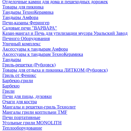
Отделочные камни для дома и пешеходных дорожек
Товары для пикника
Тандыры ТехноКерамика
Тандыры Амфора
Печи-казаны Ферингер
Садовые печи "ВАРВАРА"
Казан-мангал и Печь для утилизации мусора Уральский Завод
Печного Оборудования
Уличный комплекс
Аксессуары к тандырам Амфора
Аксессуары к тандырам ТехноКерамика
Тандыры
Гриль-решетки (Рубцовск)
Товары для отдыха и пикника ЛИТКОМ (Рубцовск)
Гриль от Феникс
Барбекю-грили
Барбекю
Грили
Печи для пицы, духовки
Очаги для костра
Мангалы и решетки-гриль Технолит
Мангалы грили коптильни TMF
Печи портативные
Угольные грили MONOLITH
Теплооборудование