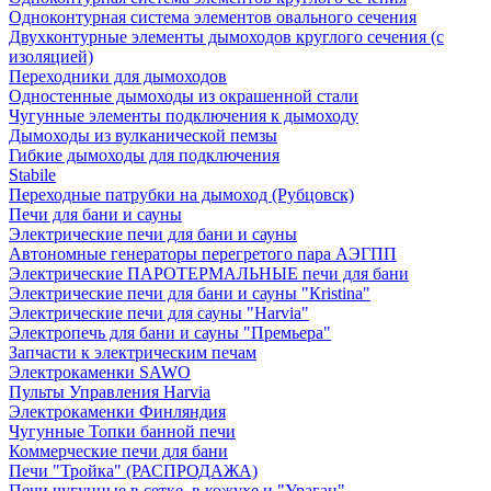
Одноконтурная система элементов овального сечения
Двухконтурные элементы дымоходов круглого сечения (с
изоляцией)
Переходники для дымоходов
Одностенные дымоходы из окрашенной стали
Чугунные элементы подключения к дымоходу
Дымоходы из вулканической пемзы
Гибкие дымоходы для подключения
Stabile
Переходные патрубки на дымоход (Рубцовск)
Печи для бани и сауны
Электрические печи для бани и сауны
Автономные генераторы перегретого пара АЭГПП
Электрические ПАРОТЕРМАЛЬНЫЕ печи для бани
Электрические печи для бани и сауны "Кristina"
Электрические печи для сауны "Harvia"
Электропечь для бани и сауны "Премьера"
Запчасти к электрическим печам
Электрокаменки SAWO
Пульты Управления Harvia
Электрокаменки Финляндия
Чугунные Топки банной печи
Коммерческие печи для бани
Печи "Тройка" (РАСПРОДАЖА)
Печи чугунные в сетке, в кожухе и "Ураган"