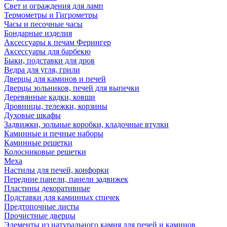
Свет и ограждения для ламп
Термометры и Гигрометры
Часы и песочные часы
Бондарные изделия
Аксессуары к печам Ферингер
Аксессуары для барбекю
Быки, подставки для дров
Ведра для угля, грили
Дверцы для каминов и печей
Дверцы зольников, печей для выпечки
Деревянные кадки, ковши
Дровницы, тележки, корзины
Духовые шкафы
Задвижки, зольные коробки, кладочные втулки
Каминные и печные наборы
Каминные решетки
Колосниковые решетки
Меха
Настилы для печей, конфорки
Передние панели, панели задвижек
Пластины декоративные
Подставки для каминных спичек
Предтопочные листы
Прочистные дверцы
Элементы из натурального камня для печей и каминов