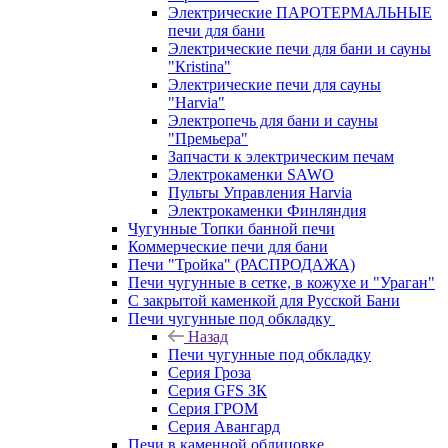
Электрические ПАРОТЕРМАЛЬНЫЕ
печи для бани
Электрические печи для бани и сауны
"Кristina"
Электрические печи для сауны
"Harvia"
Электропечь для бани и сауны
"Премьера"
Запчасти к электрическим печам
Электрокаменки SAWO
Пульты Управления Harvia
Электрокаменки Финляндия
Чугунные Топки банной печи
Коммерческие печи для бани
Печи "Тройка" (РАСПРОДАЖА)
Печи чугунные в сетке, в кожухе и "Ураган"
С закрытой каменкой для Русской Бани
Печи чугунные под обкладку
Назад
Печи чугунные под обкладку
Серия Гроза
Серия GFS ЗК
Серия ГРОМ
Серия Авангард
Печи в каменной облицовке