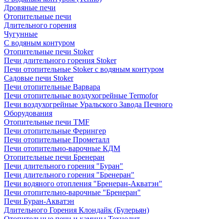
Дровяные печи
Отопительные печи
Длительного горения
Чугунные
C водяным контуром
Отопительные печи Stoker
Печи длительного горения Stoker
Печи отопительные Stoker с водяным контуром
Садовые печи Stoker
Печи отопительные Варвара
Печи отопительные воздухогрейные Termofor
Печи воздухогрейные Уральского Завода Печного
Оборудования
Отопительные печи TMF
Печи отопительные Ферингер
Печи отопительные Прометалл
Печи отопительно-варочные КДМ
Отопительные печи Бренеран
Печи длительного горения "Буран"
Печи длительного горения "Бренеран"
Печи водяного отопления "Бренеран-Акватэн"
Печи отопительно-варочные "Бренеран"
Печи Буран-Акватэн
Длительного Горения Клондайк (Булерьян)
Отопительные печи и камины Технолит