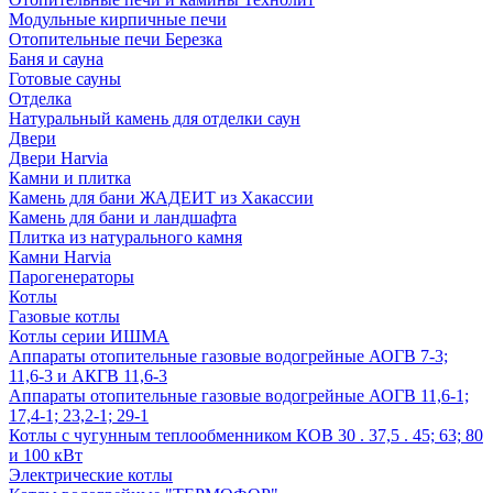
Модульные кирпичные печи
Отопительные печи Березка
Баня и сауна
Готовые сауны
Отделка
Натуральный камень для отделки саун
Двери
Двери Harvia
Камни и плитка
Камень для бани ЖАДЕИТ из Хакассии
Камень для бани и ландшафта
Плитка из натурального камня
Камни Harvia
Парогенераторы
Котлы
Газовые котлы
Котлы серии ИШМА
Аппараты отопительные газовые водогрейные АОГВ 7-3;
11,6-3 и АКГВ 11,6-3
Аппараты отопительные газовые водогрейные АОГВ 11,6-1;
17,4-1; 23,2-1; 29-1
Котлы с чугунным теплообменником КОВ 30 . 37,5 . 45; 63; 80
и 100 кВт
Электрические котлы