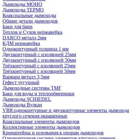
Дымоходы МОНО
Дымоходы ТЕРМО
Коаксиальные дымоходы
Общие детали дымоходов
Баки для бани
Теплов и Сухов нержавейка
DARCO металл 2мм
КДМ нержавейка
Одноконтурный толщина 1 мм
Двухконтурный с изоляцией 25мм
Двухконтурный с изоляцией 50мм
Трёхконтурный с изоляцией 25мм
Трёхконтурный с изоляцией 50мм
Варвара металл 3,5мм
Гефест чугунный
Дымоходные системы TMF
Баки для воды и теплообменники
Дымоходы SCHIEDEL
Дымоходы Вулкан
VBR:одноконтурные и двухконтурные элементы дымохода
круглого сечения окрашенные
Коаксиальные элементы дымоходов
Коллективные элементы дымоходов
Кронштейны и основания к опорам дымоходов
Одноконтурная система элементов круглого сечения