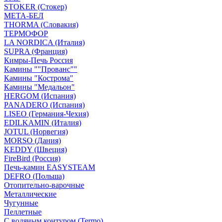
STOKER (Стокер)
МЕТА-БЕЛ
THORMA (Словакия)
ТЕРМОФОР
LA NORDICA (Италия)
SUPRA (Франция)
Кимры-Печь Россия
Камины ""Прованс""
Камины "Кострома"
Камины "Медальон"
HERGOM (Испания)
PANADERO (Испания)
LISEO (Германия-Чехия)
EDILKAMIN (Италия)
JOTUL (Норвегия)
MORSO (Дания)
KEDDY (Швеция)
FireBird (Россия)
Печь-камин EASYSTEAM
DEFRO (Польша)
Отопительно-варочные
Металлические
Чугунные
Пеллетные
С водяным контуром (Termo)