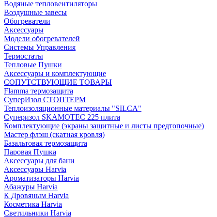
Водяные тепловентиляторы
Воздушные завесы
Обогреватели
Аксессуары
Модели обогревателей
Системы Управления
Термостаты
Тепловые Пушки
Аксессуары и комплектующие
СОПУТСТВУЮЩИЕ ТОВАРЫ
Flamma термозащита
СуперИзол СТОПТЕРМ
Теплоизоляционные материалы "SILCA"
Суперизол SKAMOTEC 225 плита
Комплектующие (экраны защитные и листы предтопочные)
Мастер флэш (скатная кровля)
Базальтовая термозащита
Паровая Пушка
Аксессуары для бани
Аксессуары Harvia
Ароматизаторы Harvia
Абажуры Harvia
К Дровяным Harvia
Косметика Harvia
Светильники Harvia