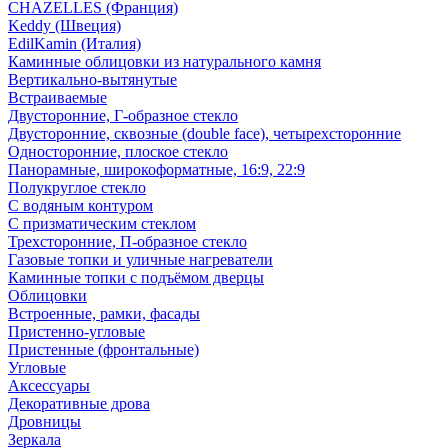
CHAZELLES (Франция)
Keddy (Швеция)
EdilKamin (Италия)
Каминные облицовки из натурального камня
Вертикально-вытянутые
Встраиваемые
Двусторонние, Г-образное стекло
Двусторонние, сквозные (double face), четырехсторонние
Односторонние, плоское стекло
Панорамные, широкоформатные, 16:9, 22:9
Полукруглое стекло
С водяным контуром
С призматическим стеклом
Трехсторонние, П-образное стекло
Газовые топки и уличные нагреватели
Каминные топки с подъёмом дверцы
Облицовки
Встроенные, рамки, фасады
Пристенно-угловые
Пристенные (фронтальные)
Угловые
Аксессуары
Декоративные дрова
Дровницы
Зеркала