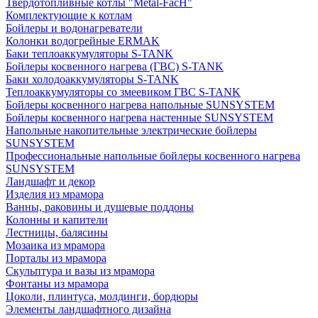
Твердотопливные котлы "Metal-FacH"
Комплектующие к котлам
Бойлеры и водонагреватели
Колонки водогрейные ERMAK
Баки теплоаккумуляторы S-TANK
Бойлеры косвенного нагрева (ГВС) S-TANK
Баки холодоаккумуляторы S-TANK
Теплоаккумуляторы со змеевиком ГВС S-TANK
Бойлеры косвенного нагрева напольные SUNSYSTEM
Бойлеры косвенного нагрева настенные SUNSYSTEM
Напольные накопительные электрические бойлеры
SUNSYSTEM
Профессиональные напольные бойлеры косвенного нагрева
SUNSYSTEM
Ландшафт и декор
Изделия из мрамора
Ванны, раковины и душевые поддоны
Колонны и капители
Лестницы, балясины
Мозаика из мрамора
Порталы из мрамора
Скульптура и вазы из мрамора
Фонтаны из мрамора
Цоколи, плинтуса, молдинги, бордюры
Элементы ландшафтного дизайна