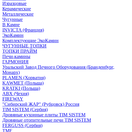
Изразцовые
Керамические
Металлические
Чугунные
В Камне
INVICTA (Франция)
ЭкоКамин
Комплектующие ЭкоКамин
ЧУГУННЫЕ ТОПКИ
ТОПКИ ПРАЙМ
Печи-камины
ГАРМОНИЯ
Уральский Завод Печного Оборудования (Бранденбург,
Монарх)
PLAMEN (Хорватия)
KAWMET (Польша)
KRATKI (Польша)
ABX (Чехия)
FIREWAY
"Сибирский ЖАР" (Рубцовск) Россия
TIM SISTEM (Сербия)
Дровяные кухонные плиты TIM SISTEM
Дровяные отопительные печи TIM SISTEM
FERGUSS (Сербия)
TMF