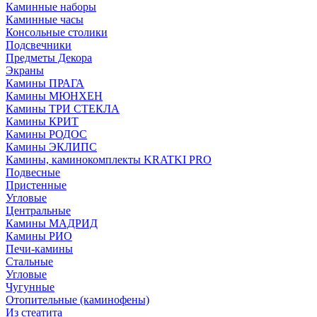
Каминные наборы
Каминные часы
Консольные столики
Подсвечники
Предметы Декора
Экраны
Камины ПРАГА
Камины МЮНХЕН
Камины ТРИ СТЕКЛА
Камины КРИТ
Камины РОДОС
Камины ЭКЛИПС
Камины, каминокомплекты KRATKI PRO
Подвесные
Пристенные
Угловые
Центральные
Камины МАДРИД
Камины РИО
Печи-камины
Стальные
Угловые
Чугунные
Отопительные (каминофены)
Из стеатита