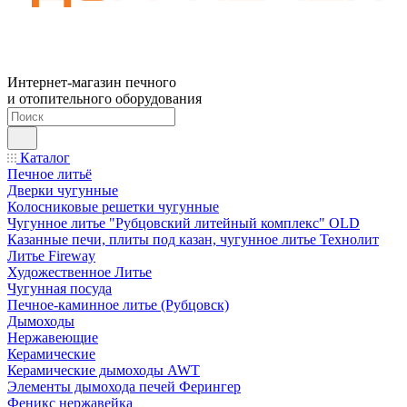
Интернет-магазин печного
и отопительного оборудования
Каталог
Печное литьё
Дверки чугунные
Колосниковые решетки чугунные
Чугунное литье "Рубцовский литейный комплекс" OLD
Казанные печи, плиты под казан, чугунное литье Технолит
Литье Fireway
Художественное Литье
Чугунная посуда
Печное-каминное литье (Рубцовск)
Дымоходы
Нержавеющие
Керамические
Керамические дымоходы AWT
Элементы дымохода печей Ферингер
Феникс нержавейка