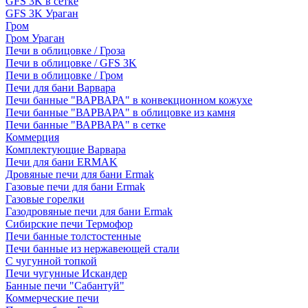
GFS 3K в сетке
GFS 3K Ураган
Гром
Гром Ураган
Печи в облицовке / Гроза
Печи в облицовке / GFS 3K
Печи в облицовке / Гром
Печи для бани Варвара
Печи банные "ВАРВАРА" в конвекционном кожухе
Печи банные "ВАРВАРА" в облицовке из камня
Печи банные "ВАРВАРА" в сетке
Коммерция
Комплектующие Варвара
Печи для бани ERMAK
Дровяные печи для бани Ermak
Газовые печи для бани Ermak
Газовые горелки
Газодровяные печи для бани Ermak
Сибирские печи Термофор
Печи банные толстостенные
Печи банные из нержавеющей стали
С чугунной топкой
Печи чугунные Искандер
Банные печи "Сабантуй"
Коммерческие печи