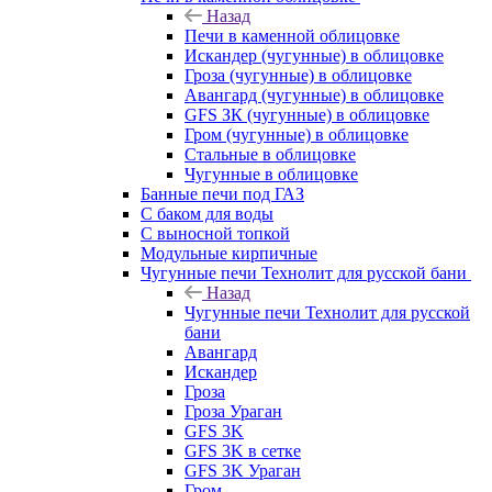
Назад
Печи в каменной облицовке
Искандер (чугунные) в облицовке
Гроза (чугунные) в облицовке
Авангард (чугунные) в облицовке
GFS ЗК (чугунные) в облицовке
Гром (чугунные) в облицовке
Стальные в облицовке
Чугунные в облицовке
Банные печи под ГАЗ
С баком для воды
С выносной топкой
Модульные кирпичные
Чугунные печи Технолит для русской бани
Назад
Чугунные печи Технолит для русской
бани
Авангард
Искандер
Гроза
Гроза Ураган
GFS 3K
GFS 3K в сетке
GFS 3K Ураган
Гром