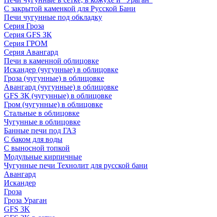
С закрытой каменкой для Русской Бани
Печи чугунные под обкладку
Серия Гроза
Серия GFS ЗК
Серия ГРОМ
Серия Авангард
Печи в каменной облицовке
Искандер (чугунные) в облицовке
Гроза (чугунные) в облицовке
Авангард (чугунные) в облицовке
GFS ЗК (чугунные) в облицовке
Гром (чугунные) в облицовке
Стальные в облицовке
Чугунные в облицовке
Банные печи под ГАЗ
С баком для воды
С выносной топкой
Модульные кирпичные
Чугунные печи Технолит для русской бани
Авангард
Искандер
Гроза
Гроза Ураган
GFS 3K