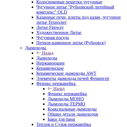
Колосниковые решетки чугунные
Чугунное литье "Рубцовский литейный
комплекс" OLD
Казанные печи, плиты под казан, чугунное
литье Технолит
Литье Fireway
Художественное Литье
Чугунная посуда
Печное-каминное литье (Рубцовск)
Дымоходы
Назад
Дымоходы
Нержавеющие
Керамические
Керамические дымоходы AWT
Элементы дымохода печей Ферингер
Феникс нержавейка
Назад
Феникс нержавейка
Дымоходы МОНО
Дымоходы ТЕРМО
Коаксиальные дымоходы
Общие детали дымоходов
Баки для бани
Теплов и Сухов нержавейка