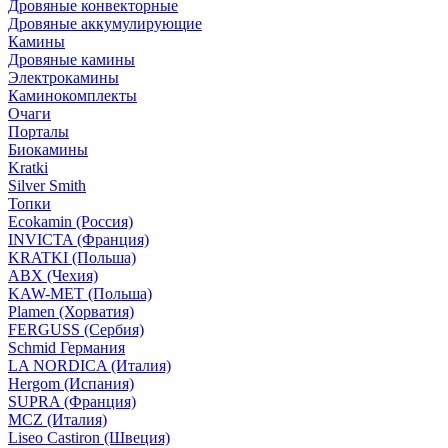
Дровяные конвекторные
Дровяные аккумулирующие
Камины
Дровяные камины
Электрокамины
Каминокомплекты
Очаги
Порталы
Биокамины
Kratki
Silver Smith
Топки
Ecokamin (Россия)
INVICTA (Франция)
KRATKI (Польша)
ABX (Чехия)
KAW-MET (Польша)
Plamen (Хорватия)
FERGUSS (Сербия)
Schmid Германия
LA NORDICA (Италия)
Hergom (Испания)
SUPRA (Франция)
MCZ (Италия)
Liseo Castiron (Швеция)