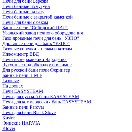
Печи для бани Березка
Печи банные из чугуна
Печи банные на газу
Печи банные с закрытой каменкой
Печи для бани с баком
Банные печи "Сибирский ПАР"
Уральский завод печного оборудования
Газо-дровяные печи для бань "УЗПО"
Дровяные печи для бань "УЗПО"
Газовые горелки к печам и котлам
Ижкомцентр ВВД
Печи из нержавейки Чародейка
Чугунные под обкладку и в камне
Для русской бани печи Ферингер
Банные печи T-M-F
Газовые
На дровах
Печи EASYSTEAM
Печи для русской бани EASYSTEAM
Печи для коммерческих бань EASYSTEAM
Банные печи Parovar
Печи для бани Black Stove
Kastor
Финские HARVIA
Klover