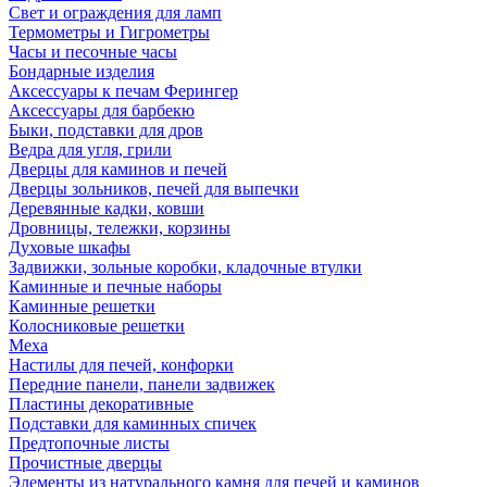
Свет и ограждения для ламп
Термометры и Гигрометры
Часы и песочные часы
Бондарные изделия
Аксессуары к печам Ферингер
Аксессуары для барбекю
Быки, подставки для дров
Ведра для угля, грили
Дверцы для каминов и печей
Дверцы зольников, печей для выпечки
Деревянные кадки, ковши
Дровницы, тележки, корзины
Духовые шкафы
Задвижки, зольные коробки, кладочные втулки
Каминные и печные наборы
Каминные решетки
Колосниковые решетки
Меха
Настилы для печей, конфорки
Передние панели, панели задвижек
Пластины декоративные
Подставки для каминных спичек
Предтопочные листы
Прочистные дверцы
Элементы из натурального камня для печей и каминов