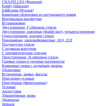
CHAZELLES (Франция)
Keddy (Швеция)
EdilKamin (Италия)
Каминные облицовки из натурального камня
Вертикально-вытянутые
Встраиваемые
Двусторонние, Г-образное стекло
Двусторонние, сквозные (double face), четырехсторонние
Односторонние, плоское стекло
Панорамные, широкоформатные, 16:9, 22:9
Полукруглое стекло
С водяным контуром
С призматическим стеклом
Трехсторонние, П-образное стекло
Газовые топки и уличные нагреватели
Каминные топки с подъёмом дверцы
Облицовки
Встроенные, рамки, фасады
Пристенно-угловые
Пристенные (фронтальные)
Угловые
Аксессуары
Декоративные дрова
Дровницы
Зеркала