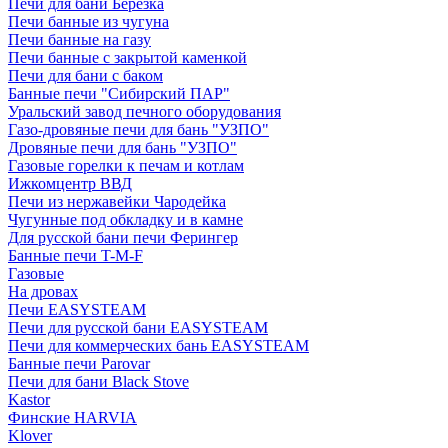
Печи для бани Березка
Печи банные из чугуна
Печи банные на газу
Печи банные с закрытой каменкой
Печи для бани с баком
Банные печи "Сибирский ПАР"
Уральский завод печного оборудования
Газо-дровяные печи для бань "УЗПО"
Дровяные печи для бань "УЗПО"
Газовые горелки к печам и котлам
Ижкомцентр ВВД
Печи из нержавейки Чародейка
Чугунные под обкладку и в камне
Для русской бани печи Ферингер
Банные печи T-M-F
Газовые
На дровах
Печи EASYSTEAM
Печи для русской бани EASYSTEAM
Печи для коммерческих бань EASYSTEAM
Банные печи Parovar
Печи для бани Black Stove
Kastor
Финские HARVIA
Klover