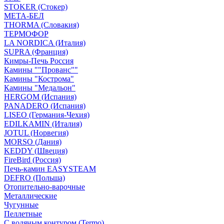
STOKER (Стокер)
МЕТА-БЕЛ
THORMA (Словакия)
ТЕРМОФОР
LA NORDICA (Италия)
SUPRA (Франция)
Кимры-Печь Россия
Камины ""Прованс""
Камины "Кострома"
Камины "Медальон"
HERGOM (Испания)
PANADERO (Испания)
LISEO (Германия-Чехия)
EDILKAMIN (Италия)
JOTUL (Норвегия)
MORSO (Дания)
KEDDY (Швеция)
FireBird (Россия)
Печь-камин EASYSTEAM
DEFRO (Польша)
Отопительно-варочные
Металлические
Чугунные
Пеллетные
С водяным контуром (Termo)