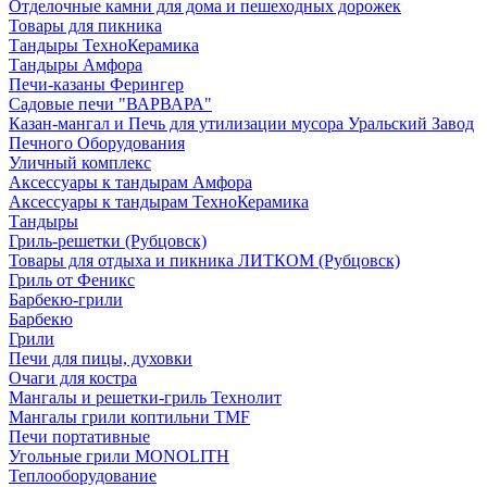
Отделочные камни для дома и пешеходных дорожек
Товары для пикника
Тандыры ТехноКерамика
Тандыры Амфора
Печи-казаны Ферингер
Садовые печи "ВАРВАРА"
Казан-мангал и Печь для утилизации мусора Уральский Завод
Печного Оборудования
Уличный комплекс
Аксессуары к тандырам Амфора
Аксессуары к тандырам ТехноКерамика
Тандыры
Гриль-решетки (Рубцовск)
Товары для отдыха и пикника ЛИТКОМ (Рубцовск)
Гриль от Феникс
Барбекю-грили
Барбекю
Грили
Печи для пицы, духовки
Очаги для костра
Мангалы и решетки-гриль Технолит
Мангалы грили коптильни TMF
Печи портативные
Угольные грили MONOLITH
Теплооборудование