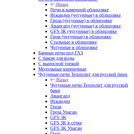
Назад
Печи в каменной облицовке
Искандер (чугунные) в облицовке
Гроза (чугунные) в облицовке
Авангард (чугунные) в облицовке
GFS ЗК (чугунные) в облицовке
Гром (чугунные) в облицовке
Стальные в облицовке
Чугунные в облицовке
Банные печи под ГАЗ
С баком для воды
С выносной топкой
Модульные кирпичные
Чугунные печи Технолит для русской бани
Назад
Чугунные печи Технолит для русской
бани
Авангард
Искандер
Гроза
Гроза Ураган
GFS 3K
GFS 3K в сетке
GFS 3K Ураган
Гром