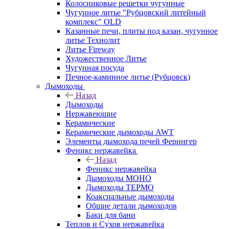
Колосниковые решетки чугунные
Чугунное литье "Рубцовский литейный
комплекс" OLD
Казанные печи, плиты под казан, чугунное
литье Технолит
Литье Fireway
Художественное Литье
Чугунная посуда
Печное-каминное литье (Рубцовск)
Дымоходы
Назад
Дымоходы
Нержавеющие
Керамические
Керамические дымоходы AWT
Элементы дымохода печей Ферингер
Феникс нержавейка
Назад
Феникс нержавейка
Дымоходы МОНО
Дымоходы ТЕРМО
Коаксиальные дымоходы
Общие детали дымоходов
Баки для бани
Теплов и Сухов нержавейка