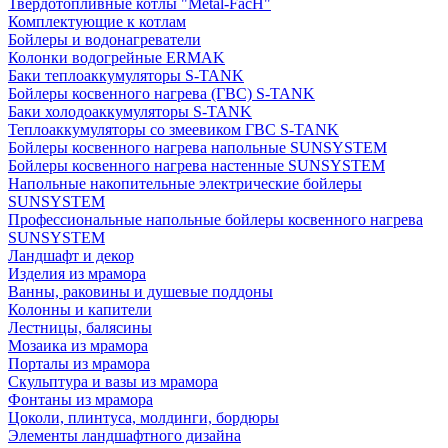
Твердотопливные котлы "Metal-FacH"
Комплектующие к котлам
Бойлеры и водонагреватели
Колонки водогрейные ERMAK
Баки теплоаккумуляторы S-TANK
Бойлеры косвенного нагрева (ГВС) S-TANK
Баки холодоаккумуляторы S-TANK
Теплоаккумуляторы со змеевиком ГВС S-TANK
Бойлеры косвенного нагрева напольные SUNSYSTEM
Бойлеры косвенного нагрева настенные SUNSYSTEM
Напольные накопительные электрические бойлеры
SUNSYSTEM
Профессиональные напольные бойлеры косвенного нагрева
SUNSYSTEM
Ландшафт и декор
Изделия из мрамора
Ванны, раковины и душевые поддоны
Колонны и капители
Лестницы, балясины
Мозаика из мрамора
Порталы из мрамора
Скульптура и вазы из мрамора
Фонтаны из мрамора
Цоколи, плинтуса, молдинги, бордюры
Элементы ландшафтного дизайна