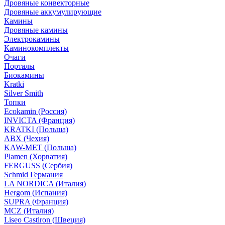
Дровяные конвекторные
Дровяные аккумулирующие
Камины
Дровяные камины
Электрокамины
Каминокомплекты
Очаги
Порталы
Биокамины
Kratki
Silver Smith
Топки
Ecokamin (Россия)
INVICTA (Франция)
KRATKI (Польша)
ABX (Чехия)
KAW-MET (Польша)
Plamen (Хорватия)
FERGUSS (Сербия)
Schmid Германия
LA NORDICA (Италия)
Hergom (Испания)
SUPRA (Франция)
MCZ (Италия)
Liseo Castiron (Швеция)