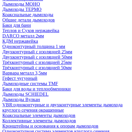
Дымоходы МОНО
Дымоходы ТЕРМО
Коаксиальные дымоходы
Общие детали дымоходов
Баки для бани
Теплов и Сухов нержавейка
DARCO металл 2мм
КДМ нержавейка
Одноконтурный толщина 1 мм
Двухконтурный с изоляцией 25мм
Двухконтурный с изоляцией 50мм
Трёхконтурный с изоляцией 25мм
Трёхконтурный с изоляцией 50мм
Варвара металл 3,5мм
Гефест чугунный
Дымоходные системы TMF
Баки для воды и теплообменники
Дымоходы SCHIEDEL
Дымоходы Вулкан
VBR:одноконтурные и двухконтурные элементы дымохода
круглого сечения окрашенные
Коаксиальные элементы дымоходов
Коллективные элементы дымоходов
Кронштейны и основания к опорам дымоходов
Одноконтурная система элементов круглого сечения