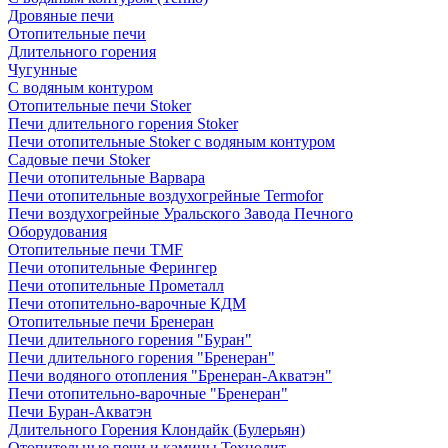
Дровяные печи
Отопительные печи
Длительного горения
Чугунные
C водяным контуром
Отопительные печи Stoker
Печи длительного горения Stoker
Печи отопительные Stoker с водяным контуром
Садовые печи Stoker
Печи отопительные Варвара
Печи отопительные воздухогрейные Termofor
Печи воздухогрейные Уральского Завода Печного
Оборудования
Отопительные печи TMF
Печи отопительные Ферингер
Печи отопительные Прометалл
Печи отопительно-варочные КДМ
Отопительные печи Бренеран
Печи длительного горения "Буран"
Печи длительного горения "Бренеран"
Печи водяного отопления "Бренеран-Акватэн"
Печи отопительно-варочные "Бренеран"
Печи Буран-Акватэн
Длительного Горения Клондайк (Булерьян)
Отопительные печи и камины Технолит