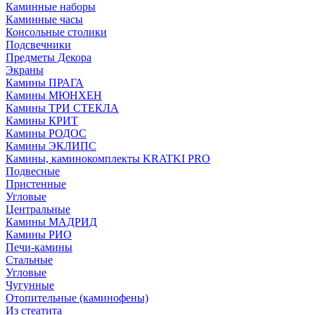
Каминные наборы
Каминные часы
Консольные столики
Подсвечники
Предметы Декора
Экраны
Камины ПРАГА
Камины МЮНХЕН
Камины ТРИ СТЕКЛА
Камины КРИТ
Камины РОДОС
Камины ЭКЛИПС
Камины, каминокомплекты KRATKI PRO
Подвесные
Пристенные
Угловые
Центральные
Камины МАДРИД
Камины РИО
Печи-камины
Стальные
Угловые
Чугунные
Отопительные (каминофены)
Из стеатита