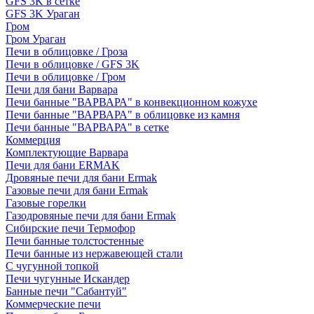
GFS 3K в сетке
GFS 3K Ураган
Гром
Гром Ураган
Печи в облицовке / Гроза
Печи в облицовке / GFS 3K
Печи в облицовке / Гром
Печи для бани Варвара
Печи банные "ВАРВАРА" в конвекционном кожухе
Печи банные "ВАРВАРА" в облицовке из камня
Печи банные "ВАРВАРА" в сетке
Коммерция
Комплектующие Варвара
Печи для бани ERMAK
Дровяные печи для бани Ermak
Газовые печи для бани Ermak
Газовые горелки
Газодровяные печи для бани Ermak
Сибирские печи Термофор
Печи банные толстостенные
Печи банные из нержавеющей стали
С чугунной топкой
Печи чугунные Искандер
Банные печи "Сабантуй"
Коммерческие печи