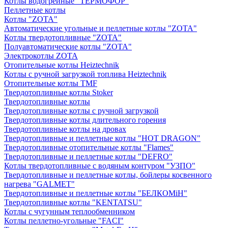
Котлы водогрейные "ТЕРМОФОР"
Пеллетные котлы
Котлы "ZOTA"
Автоматические угольные и пеллетные котлы "ZOTA"
Котлы твердотопливные "ZOTA"
Полуавтоматические котлы "ZOTA"
Электрокотлы ZOTA
Отопительные котлы Heiztechnik
Котлы с ручной загрузкой топлива Heiztechnik
Отопительные котлы TMF
Твердотопливные котлы Stoker
Твердотопливные котлы
Твердотопливные котлы с ручной загрузкой
Твердотопливные котлы длительного горения
Твердотопливные котлы на дровах
Твердотопливные и пеллетные котлы "HOT DRAGON"
Твердотопливные отопительные котлы "Flames"
Твердотопливные и пеллетные котлы "DEFRO"
Котлы твердотопливные с водяным контуром "УЗПО"
Твердотопливные и пеллетные котлы, бойлеры косвенного
нагрева "GALMET"
Твердотопливные и пеллетные котлы "БЕЛКОМiН"
Твердотопливные котлы "KENTATSU"
Котлы с чугунным теплообменником
Котлы пеллетно-угольные "FACI"