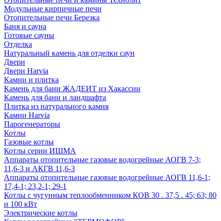
Модульные кирпичные печи
Отопительные печи Березка
Баня и сауна
Готовые сауны
Отделка
Натуральный камень для отделки саун
Двери
Двери Harvia
Камни и плитка
Камень для бани ЖАДЕИТ из Хакассии
Камень для бани и ландшафта
Плитка из натурального камня
Камни Harvia
Парогенераторы
Котлы
Газовые котлы
Котлы серии ИШМА
Аппараты отопительные газовые водогрейные АОГВ 7-3;
11,6-3 и АКГВ 11,6-3
Аппараты отопительные газовые водогрейные АОГВ 11,6-1;
17,4-1; 23,2-1; 29-1
Котлы с чугунным теплообменником КОВ 30 . 37,5 . 45; 63; 80
и 100 кВт
Электрические котлы