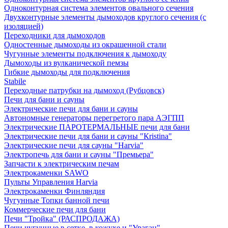
Одноконтурная система элементов овального сечения
Двухконтурные элементы дымоходов круглого сечения (с
изоляцией)
Переходники для дымоходов
Одностенные дымоходы из окрашенной стали
Чугунные элементы подключения к дымоходу
Дымоходы из вулканической пемзы
Гибкие дымоходы для подключения
Stabile
Переходные патрубки на дымоход (Рубцовск)
Печи для бани и сауны
Электрические печи для бани и сауны
Автономные генераторы перегретого пара АЭГПП
Электрические ПАРОТЕРМАЛЬНЫЕ печи для бани
Электрические печи для бани и сауны "Кristina"
Электрические печи для сауны "Harvia"
Электропечь для бани и сауны "Премьера"
Запчасти к электрическим печам
Электрокаменки SAWO
Пульты Управления Harvia
Электрокаменки Финляндия
Чугунные Топки банной печи
Коммерческие печи для бани
Печи "Тройка" (РАСПРОДАЖА)
Печи чугунные в сетке, в кожухе и "Ураган"