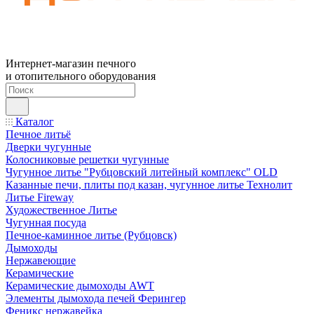
Интернет-магазин печного
и отопительного оборудования
Каталог
Печное литьё
Дверки чугунные
Колосниковые решетки чугунные
Чугунное литье "Рубцовский литейный комплекс" OLD
Казанные печи, плиты под казан, чугунное литье Технолит
Литье Fireway
Художественное Литье
Чугунная посуда
Печное-каминное литье (Рубцовск)
Дымоходы
Нержавеющие
Керамические
Керамические дымоходы AWT
Элементы дымохода печей Ферингер
Феникс нержавейка