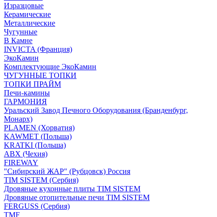
Изразцовые
Керамические
Металлические
Чугунные
В Камне
INVICTA (Франция)
ЭкоКамин
Комплектующие ЭкоКамин
ЧУГУННЫЕ ТОПКИ
ТОПКИ ПРАЙМ
Печи-камины
ГАРМОНИЯ
Уральский Завод Печного Оборудования (Бранденбург,
Монарх)
PLAMEN (Хорватия)
KAWMET (Польша)
KRATKI (Польша)
ABX (Чехия)
FIREWAY
"Сибирский ЖАР" (Рубцовск) Россия
TIM SISTEM (Сербия)
Дровяные кухонные плиты TIM SISTEM
Дровяные отопительные печи TIM SISTEM
FERGUSS (Сербия)
TMF