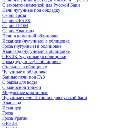
С закрытой каменкой для Русской Бани
Печи чугунные под обкладку
Серия Гроза
Серия GFS ЗК
Серия ГРОМ
Серия Авангард
Печи в каменной облицовке
Искандер (чугунные) в облицовке
Гроза (чугунные) в облицовке
Авангард (чугунные) в облицовке
GFS ЗК (чугунные) в облицовке
Гром (чугунные) в облицовке
Стальные в облицовке
Чугунные в облицовке
Банные печи под ГАЗ
С баком для воды
С выносной топкой
Модульные кирпичные
Чугунные печи Технолит для русской бани
Авангард
Искандер
Гроза
Гроза Ураган
GFS 3K