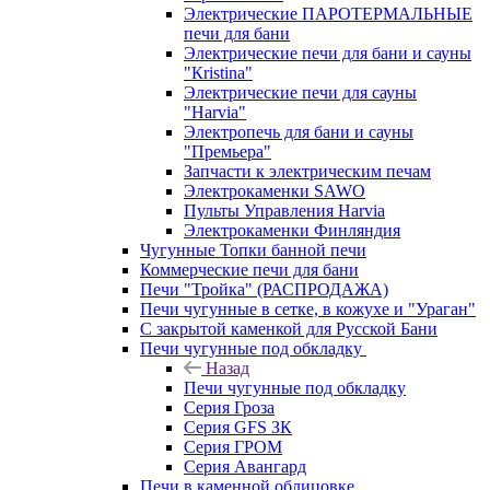
Электрические ПАРОТЕРМАЛЬНЫЕ
печи для бани
Электрические печи для бани и сауны
"Кristina"
Электрические печи для сауны
"Harvia"
Электропечь для бани и сауны
"Премьера"
Запчасти к электрическим печам
Электрокаменки SAWO
Пульты Управления Harvia
Электрокаменки Финляндия
Чугунные Топки банной печи
Коммерческие печи для бани
Печи "Тройка" (РАСПРОДАЖА)
Печи чугунные в сетке, в кожухе и "Ураган"
С закрытой каменкой для Русской Бани
Печи чугунные под обкладку
Назад
Печи чугунные под обкладку
Серия Гроза
Серия GFS ЗК
Серия ГРОМ
Серия Авангард
Печи в каменной облицовке