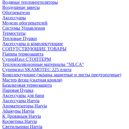
Водяные тепловентиляторы
Воздушные завесы
Обогреватели
Аксессуары
Модели обогревателей
Системы Управления
Термостаты
Тепловые Пушки
Аксессуары и комплектующие
СОПУТСТВУЮЩИЕ ТОВАРЫ
Flamma термозащита
СуперИзол СТОПТЕРМ
Теплоизоляционные материалы "SILCA"
Суперизол SKAMOTEC 225 плита
Комплектующие (экраны защитные и листы предтопочные)
Мастер флэш (скатная кровля)
Базальтовая термозащита
Паровая Пушка
Аксессуары для бани
Аксессуары Harvia
Ароматизаторы Harvia
Абажуры Harvia
К Дровяным Harvia
Косметика Harvia
Светильники Harvia