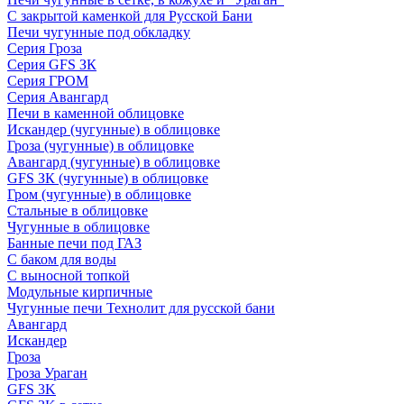
С закрытой каменкой для Русской Бани
Печи чугунные под обкладку
Серия Гроза
Серия GFS ЗК
Серия ГРОМ
Серия Авангард
Печи в каменной облицовке
Искандер (чугунные) в облицовке
Гроза (чугунные) в облицовке
Авангард (чугунные) в облицовке
GFS ЗК (чугунные) в облицовке
Гром (чугунные) в облицовке
Стальные в облицовке
Чугунные в облицовке
Банные печи под ГАЗ
С баком для воды
С выносной топкой
Модульные кирпичные
Чугунные печи Технолит для русской бани
Авангард
Искандер
Гроза
Гроза Ураган
GFS 3K