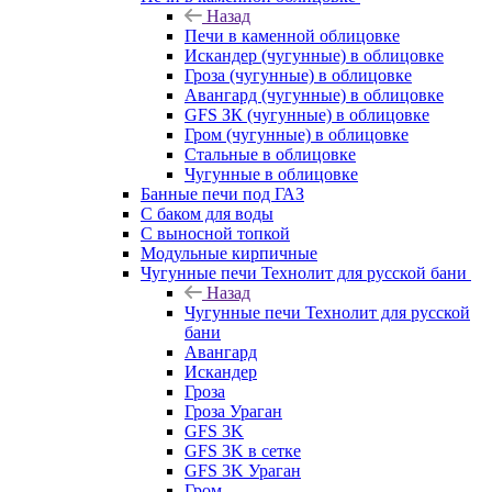
Назад
Печи в каменной облицовке
Искандер (чугунные) в облицовке
Гроза (чугунные) в облицовке
Авангард (чугунные) в облицовке
GFS ЗК (чугунные) в облицовке
Гром (чугунные) в облицовке
Стальные в облицовке
Чугунные в облицовке
Банные печи под ГАЗ
С баком для воды
С выносной топкой
Модульные кирпичные
Чугунные печи Технолит для русской бани
Назад
Чугунные печи Технолит для русской
бани
Авангард
Искандер
Гроза
Гроза Ураган
GFS 3K
GFS 3K в сетке
GFS 3K Ураган
Гром