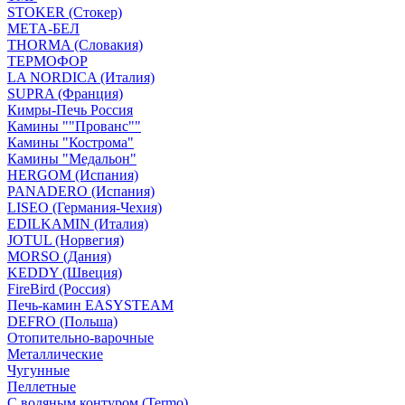
STOKER (Стокер)
МЕТА-БЕЛ
THORMA (Словакия)
ТЕРМОФОР
LA NORDICA (Италия)
SUPRA (Франция)
Кимры-Печь Россия
Камины ""Прованс""
Камины "Кострома"
Камины "Медальон"
HERGOM (Испания)
PANADERO (Испания)
LISEO (Германия-Чехия)
EDILKAMIN (Италия)
JOTUL (Норвегия)
MORSO (Дания)
KEDDY (Швеция)
FireBird (Россия)
Печь-камин EASYSTEAM
DEFRO (Польша)
Отопительно-варочные
Металлические
Чугунные
Пеллетные
С водяным контуром (Termo)