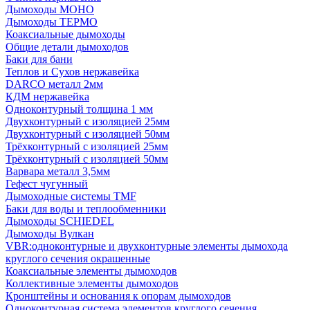
Дымоходы МОНО
Дымоходы ТЕРМО
Коаксиальные дымоходы
Общие детали дымоходов
Баки для бани
Теплов и Сухов нержавейка
DARCO металл 2мм
КДМ нержавейка
Одноконтурный толщина 1 мм
Двухконтурный с изоляцией 25мм
Двухконтурный с изоляцией 50мм
Трёхконтурный с изоляцией 25мм
Трёхконтурный с изоляцией 50мм
Варвара металл 3,5мм
Гефест чугунный
Дымоходные системы TMF
Баки для воды и теплообменники
Дымоходы SCHIEDEL
Дымоходы Вулкан
VBR:одноконтурные и двухконтурные элементы дымохода
круглого сечения окрашенные
Коаксиальные элементы дымоходов
Коллективные элементы дымоходов
Кронштейны и основания к опорам дымоходов
Одноконтурная система элементов круглого сечения