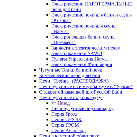
Электрические ПАРОТЕРМАЛЬНЫЕ
печи для бани
Электрические печи для бани и сауны
"Кristina"
Электрические печи для сауны
"Harvia"
Электропечь для бани и сауны
"Премьера"
Запчасти к электрическим печам
Электрокаменки SAWO
Пульты Управления Harvia
Электрокаменки Финляндия
Чугунные Топки банной печи
Коммерческие печи для бани
Печи "Тройка" (РАСПРОДАЖА)
Печи чугунные в сетке, в кожухе и "Ураган"
С закрытой каменкой для Русской Бани
Печи чугунные под обкладку
Назад
Печи чугунные под обкладку
Серия Гроза
Серия GFS ЗК
Серия ГРОМ
Серия Авангард
Печи в каменной облицовке