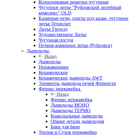
Колосниковые решетки чугунные
Чугунное литье "Рубцовский литейный
комплекс" OLD
Казанные печи, плиты под казан, чугунное
литье Технолит
Литье Fireway
Художественное Литье
Чугунная посуда
Печное-каминное литье (Рубцовск)
Дымоходы
Назад
Дымоходы
Нержавеющие
Керамические
Керамические дымоходы AWT
Элементы дымохода печей Ферингер
Феникс нержавейка
Назад
Феникс нержавейка
Дымоходы МОНО
Дымоходы ТЕРМО
Коаксиальные дымоходы
Общие детали дымоходов
Баки для бани
Теплов и Сухов нержавейка