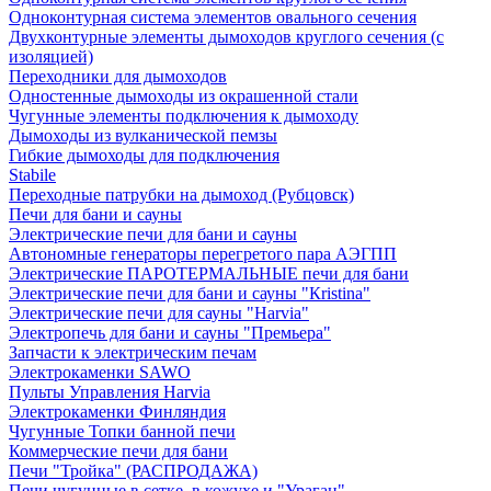
Одноконтурная система элементов овального сечения
Двухконтурные элементы дымоходов круглого сечения (с
изоляцией)
Переходники для дымоходов
Одностенные дымоходы из окрашенной стали
Чугунные элементы подключения к дымоходу
Дымоходы из вулканической пемзы
Гибкие дымоходы для подключения
Stabile
Переходные патрубки на дымоход (Рубцовск)
Печи для бани и сауны
Электрические печи для бани и сауны
Автономные генераторы перегретого пара АЭГПП
Электрические ПАРОТЕРМАЛЬНЫЕ печи для бани
Электрические печи для бани и сауны "Кristina"
Электрические печи для сауны "Harvia"
Электропечь для бани и сауны "Премьера"
Запчасти к электрическим печам
Электрокаменки SAWO
Пульты Управления Harvia
Электрокаменки Финляндия
Чугунные Топки банной печи
Коммерческие печи для бани
Печи "Тройка" (РАСПРОДАЖА)
Печи чугунные в сетке, в кожухе и "Ураган"