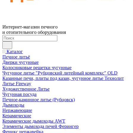
Интернет-магазин печного
и отопительного оборудования
Каталог
Печное литьё
Дверки чугунные
Колосниковые решетки чугунные
Чугунное литье "Рубцовский литейный комплекс" OLD
Казанные печи, плиты под казан, чугунное литье Технолит
Литье Fireway
Художественное Литье
Чугунная посуда
Печное-каминное литье (Рубцовск)
Дымоходы
Нержавеющие
Керамические
Керамические дымоходы AWT
Элементы дымохода печей Ферингер
Феникс нержавейка