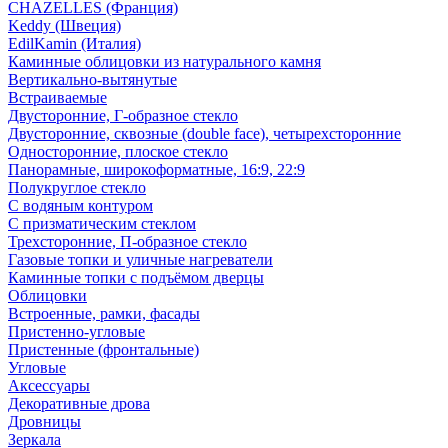
CHAZELLES (Франция)
Keddy (Швеция)
EdilKamin (Италия)
Каминные облицовки из натурального камня
Вертикально-вытянутые
Встраиваемые
Двусторонние, Г-образное стекло
Двусторонние, сквозные (double face), четырехсторонние
Односторонние, плоское стекло
Панорамные, широкоформатные, 16:9, 22:9
Полукруглое стекло
С водяным контуром
С призматическим стеклом
Трехсторонние, П-образное стекло
Газовые топки и уличные нагреватели
Каминные топки с подъёмом дверцы
Облицовки
Встроенные, рамки, фасады
Пристенно-угловые
Пристенные (фронтальные)
Угловые
Аксессуары
Декоративные дрова
Дровницы
Зеркала