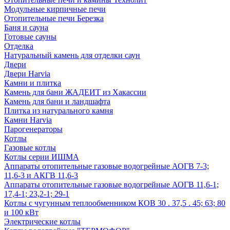
Модульные кирпичные печи
Отопительные печи Березка
Баня и сауна
Готовые сауны
Отделка
Натуральный камень для отделки саун
Двери
Двери Harvia
Камни и плитка
Камень для бани ЖАДЕИТ из Хакассии
Камень для бани и ландшафта
Плитка из натурального камня
Камни Harvia
Парогенераторы
Котлы
Газовые котлы
Котлы серии ИШМА
Аппараты отопительные газовые водогрейные АОГВ 7-3;
11,6-3 и АКГВ 11,6-3
Аппараты отопительные газовые водогрейные АОГВ 11,6-1;
17,4-1; 23,2-1; 29-1
Котлы с чугунным теплообменником КОВ 30 . 37,5 . 45; 63; 80
и 100 кВт
Электрические котлы