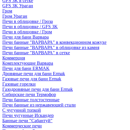
GFS 3K в сетке
GFS 3K Ураган
Гром
Гром Ураган
Печи в облицовке / Гроза
Печи в облицовке / GFS 3K
Печи в облицовке / Гром
Печи для бани Варвара
Печи банные "ВАРВАРА" в конвекционном кожухе
Печи банные "ВАРВАРА" в облицовке из камня
Печи банные "ВАРВАРА" в сетке
Коммерция
Комплектующие Варвара
Печи для бани ERMAK
Дровяные печи для бани Ermak
Газовые печи для бани Ermak
Газовые горелки
Газодровяные печи для бани Ermak
Сибирские печи Термофор
Печи банные толстостенные
Печи банные из нержавеющей стали
С чугунной топкой
Печи чугунные Искандер
Банные печи "Сабантуй"
Коммерческие печи