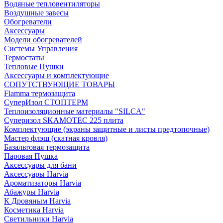
Водяные тепловентиляторы
Воздушные завесы
Обогреватели
Аксессуары
Модели обогревателей
Системы Управления
Термостаты
Тепловые Пушки
Аксессуары и комплектующие
СОПУТСТВУЮЩИЕ ТОВАРЫ
Flamma термозащита
СуперИзол СТОПТЕРМ
Теплоизоляционные материалы "SILCA"
Суперизол SKAMOTEC 225 плита
Комплектующие (экраны защитные и листы предтопочные)
Мастер флэш (скатная кровля)
Базальтовая термозащита
Паровая Пушка
Аксессуары для бани
Аксессуары Harvia
Ароматизаторы Harvia
Абажуры Harvia
К Дровяным Harvia
Косметика Harvia
Светильники Harvia