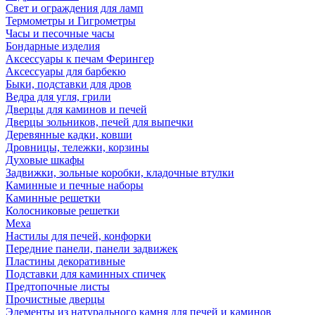
Свет и ограждения для ламп
Термометры и Гигрометры
Часы и песочные часы
Бондарные изделия
Аксессуары к печам Ферингер
Аксессуары для барбекю
Быки, подставки для дров
Ведра для угля, грили
Дверцы для каминов и печей
Дверцы зольников, печей для выпечки
Деревянные кадки, ковши
Дровницы, тележки, корзины
Духовые шкафы
Задвижки, зольные коробки, кладочные втулки
Каминные и печные наборы
Каминные решетки
Колосниковые решетки
Меха
Настилы для печей, конфорки
Передние панели, панели задвижек
Пластины декоративные
Подставки для каминных спичек
Предтопочные листы
Прочистные дверцы
Элементы из натурального камня для печей и каминов