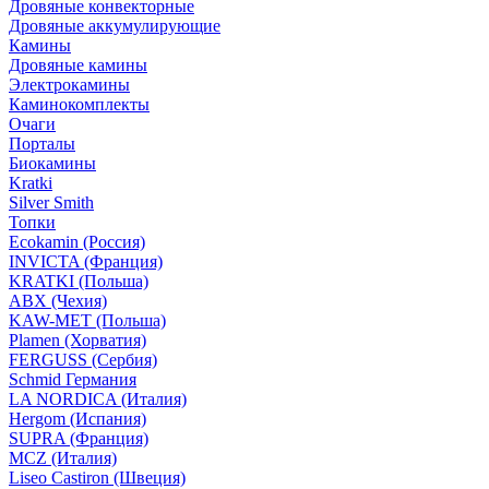
Дровяные конвекторные
Дровяные аккумулирующие
Камины
Дровяные камины
Электрокамины
Каминокомплекты
Очаги
Порталы
Биокамины
Kratki
Silver Smith
Топки
Ecokamin (Россия)
INVICTA (Франция)
KRATKI (Польша)
ABX (Чехия)
KAW-MET (Польша)
Plamen (Хорватия)
FERGUSS (Сербия)
Schmid Германия
LA NORDICA (Италия)
Hergom (Испания)
SUPRA (Франция)
MCZ (Италия)
Liseo Castiron (Швеция)