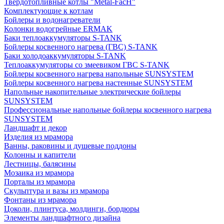
Твердотопливные котлы "Metal-FacH"
Комплектующие к котлам
Бойлеры и водонагреватели
Колонки водогрейные ERMAK
Баки теплоаккумуляторы S-TANK
Бойлеры косвенного нагрева (ГВС) S-TANK
Баки холодоаккумуляторы S-TANK
Теплоаккумуляторы со змеевиком ГВС S-TANK
Бойлеры косвенного нагрева напольные SUNSYSTEM
Бойлеры косвенного нагрева настенные SUNSYSTEM
Напольные накопительные электрические бойлеры
SUNSYSTEM
Профессиональные напольные бойлеры косвенного нагрева
SUNSYSTEM
Ландшафт и декор
Изделия из мрамора
Ванны, раковины и душевые поддоны
Колонны и капители
Лестницы, балясины
Мозаика из мрамора
Порталы из мрамора
Скульптура и вазы из мрамора
Фонтаны из мрамора
Цоколи, плинтуса, молдинги, бордюры
Элементы ландшафтного дизайна