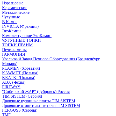
Изразцовые
Керамические
Металлические
Чугунные
В Камне
INVICTA (Франция)
ЭкоКамин
Комплектующие ЭкоКамин
ЧУГУННЫЕ ТОПКИ
ТОПКИ ПРАЙМ
Печи-камины
ГАРМОНИЯ
Уральский Завод Печного Оборудования (Бранденбург,
Монарх)
PLAMEN (Хорватия)
KAWMET (Польша)
KRATKI (Польша)
ABX (Чехия)
FIREWAY
"Сибирский ЖАР" (Рубцовск) Россия
TIM SISTEM (Сербия)
Дровяные кухонные плиты TIM SISTEM
Дровяные отопительные печи TIM SISTEM
FERGUSS (Сербия)
TMF