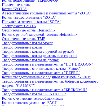
Котлы водогрейные "ТЕРМОФОР"
Пеллетные котлы
Котлы "ZOTA"
Автоматические угольные и пеллетные котлы "ZOTA"
Котлы твердотопливные "ZOTA"
Полуавтоматические котлы "ZOTA"
Электрокотлы ZOTA
Отопительные котлы Heiztechnik
Котлы с ручной загрузкой топлива Heiztechnik
Отопительные котлы TMF
Твердотопливные котлы Stoker
Твердотопливные котлы
Твердотопливные котлы с ручной загрузкой
Твердотопливные котлы длительного горения
Твердотопливные котлы на дровах
Твердотопливные и пеллетные котлы "HOT DRAGON"
Твердотопливные отопительные котлы "Flames"
Твердотопливные и пеллетные котлы "DEFRO"
Котлы твердотопливные с водяным контуром "УЗПО"
Твердотопливные и пеллетные котлы, бойлеры косвенного
нагрева "GALMET"
Твердотопливные и пеллетные котлы "БЕЛКОМiН"
Твердотопливные котлы "KENTATSU"
Котлы с чугунным теплообменником
Котлы пеллетно-угольные "FACI"