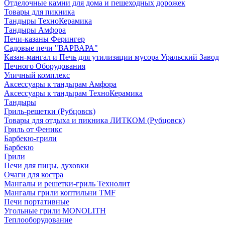
Отделочные камни для дома и пешеходных дорожек
Товары для пикника
Тандыры ТехноКерамика
Тандыры Амфора
Печи-казаны Ферингер
Садовые печи "ВАРВАРА"
Казан-мангал и Печь для утилизации мусора Уральский Завод
Печного Оборудования
Уличный комплекс
Аксессуары к тандырам Амфора
Аксессуары к тандырам ТехноКерамика
Тандыры
Гриль-решетки (Рубцовск)
Товары для отдыха и пикника ЛИТКОМ (Рубцовск)
Гриль от Феникс
Барбекю-грили
Барбекю
Грили
Печи для пицы, духовки
Очаги для костра
Мангалы и решетки-гриль Технолит
Мангалы грили коптильни TMF
Печи портативные
Угольные грили MONOLITH
Теплооборудование