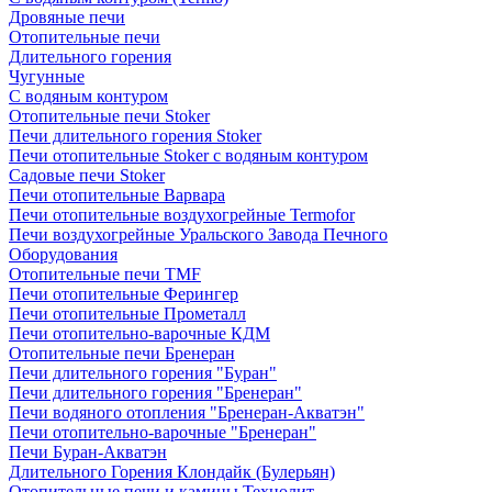
Дровяные печи
Отопительные печи
Длительного горения
Чугунные
C водяным контуром
Отопительные печи Stoker
Печи длительного горения Stoker
Печи отопительные Stoker с водяным контуром
Садовые печи Stoker
Печи отопительные Варвара
Печи отопительные воздухогрейные Termofor
Печи воздухогрейные Уральского Завода Печного
Оборудования
Отопительные печи TMF
Печи отопительные Ферингер
Печи отопительные Прометалл
Печи отопительно-варочные КДМ
Отопительные печи Бренеран
Печи длительного горения "Буран"
Печи длительного горения "Бренеран"
Печи водяного отопления "Бренеран-Акватэн"
Печи отопительно-варочные "Бренеран"
Печи Буран-Акватэн
Длительного Горения Клондайк (Булерьян)
Отопительные печи и камины Технолит