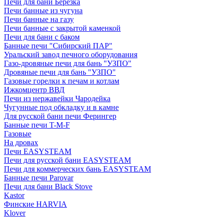
Печи для бани Березка
Печи банные из чугуна
Печи банные на газу
Печи банные с закрытой каменкой
Печи для бани с баком
Банные печи "Сибирский ПАР"
Уральский завод печного оборудования
Газо-дровяные печи для бань "УЗПО"
Дровяные печи для бань "УЗПО"
Газовые горелки к печам и котлам
Ижкомцентр ВВД
Печи из нержавейки Чародейка
Чугунные под обкладку и в камне
Для русской бани печи Ферингер
Банные печи T-M-F
Газовые
На дровах
Печи EASYSTEAM
Печи для русской бани EASYSTEAM
Печи для коммерческих бань EASYSTEAM
Банные печи Parovar
Печи для бани Black Stove
Kastor
Финские HARVIA
Klover