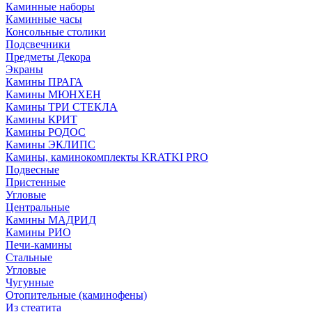
Каминные наборы
Каминные часы
Консольные столики
Подсвечники
Предметы Декора
Экраны
Камины ПРАГА
Камины МЮНХЕН
Камины ТРИ СТЕКЛА
Камины КРИТ
Камины РОДОС
Камины ЭКЛИПС
Камины, каминокомплекты KRATKI PRO
Подвесные
Пристенные
Угловые
Центральные
Камины МАДРИД
Камины РИО
Печи-камины
Стальные
Угловые
Чугунные
Отопительные (каминофены)
Из стеатита