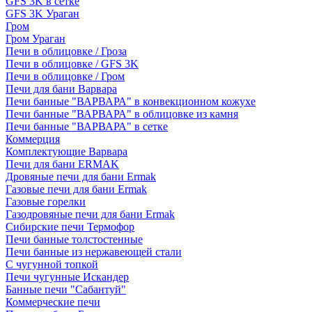
GFS 3K в сетке
GFS 3K Ураган
Гром
Гром Ураган
Печи в облицовке / Гроза
Печи в облицовке / GFS 3K
Печи в облицовке / Гром
Печи для бани Варвара
Печи банные "ВАРВАРА" в конвекционном кожухе
Печи банные "ВАРВАРА" в облицовке из камня
Печи банные "ВАРВАРА" в сетке
Коммерция
Комплектующие Варвара
Печи для бани ERMAK
Дровяные печи для бани Ermak
Газовые печи для бани Ermak
Газовые горелки
Газодровяные печи для бани Ermak
Сибирские печи Термофор
Печи банные толстостенные
Печи банные из нержавеющей стали
С чугунной топкой
Печи чугунные Искандер
Банные печи "Сабантуй"
Коммерческие печи