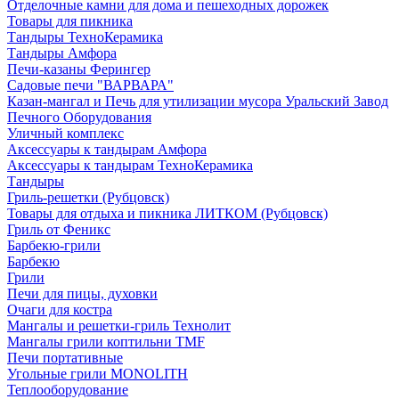
Отделочные камни для дома и пешеходных дорожек
Товары для пикника
Тандыры ТехноКерамика
Тандыры Амфора
Печи-казаны Ферингер
Садовые печи "ВАРВАРА"
Казан-мангал и Печь для утилизации мусора Уральский Завод
Печного Оборудования
Уличный комплекс
Аксессуары к тандырам Амфора
Аксессуары к тандырам ТехноКерамика
Тандыры
Гриль-решетки (Рубцовск)
Товары для отдыха и пикника ЛИТКОМ (Рубцовск)
Гриль от Феникс
Барбекю-грили
Барбекю
Грили
Печи для пицы, духовки
Очаги для костра
Мангалы и решетки-гриль Технолит
Мангалы грили коптильни TMF
Печи портативные
Угольные грили MONOLITH
Теплооборудование