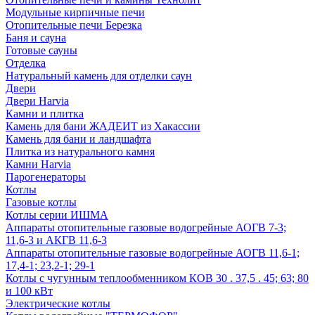
Модульные кирпичные печи
Отопительные печи Березка
Баня и сауна
Готовые сауны
Отделка
Натуральный камень для отделки саун
Двери
Двери Harvia
Камни и плитка
Камень для бани ЖАДЕИТ из Хакассии
Камень для бани и ландшафта
Плитка из натурального камня
Камни Harvia
Парогенераторы
Котлы
Газовые котлы
Котлы серии ИШМА
Аппараты отопительные газовые водогрейные АОГВ 7-3;
11,6-3 и АКГВ 11,6-3
Аппараты отопительные газовые водогрейные АОГВ 11,6-1;
17,4-1; 23,2-1; 29-1
Котлы с чугунным теплообменником КОВ 30 . 37,5 . 45; 63; 80
и 100 кВт
Электрические котлы