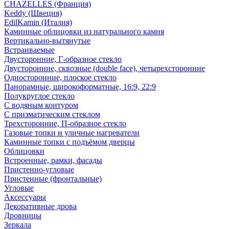
CHAZELLES (Франция)
Keddy (Швеция)
EdilKamin (Италия)
Каминные облицовки из натурального камня
Вертикально-вытянутые
Встраиваемые
Двусторонние, Г-образное стекло
Двусторонние, сквозные (double face), четырехсторонние
Односторонние, плоское стекло
Панорамные, широкоформатные, 16:9, 22:9
Полукруглое стекло
С водяным контуром
С призматическим стеклом
Трехсторонние, П-образное стекло
Газовые топки и уличные нагреватели
Каминные топки с подъёмом дверцы
Облицовки
Встроенные, рамки, фасады
Пристенно-угловые
Пристенные (фронтальные)
Угловые
Аксессуары
Декоративные дрова
Дровницы
Зеркала