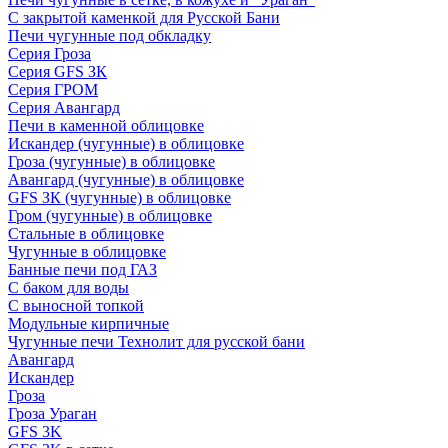
С закрытой каменкой для Русской Бани
Печи чугунные под обкладку
Серия Гроза
Серия GFS ЗК
Серия ГРОМ
Серия Авангард
Печи в каменной облицовке
Искандер (чугунные) в облицовке
Гроза (чугунные) в облицовке
Авангард (чугунные) в облицовке
GFS ЗК (чугунные) в облицовке
Гром (чугунные) в облицовке
Стальные в облицовке
Чугунные в облицовке
Банные печи под ГАЗ
С баком для воды
С выносной топкой
Модульные кирпичные
Чугунные печи Технолит для русской бани
Авангард
Искандер
Гроза
Гроза Ураган
GFS 3K