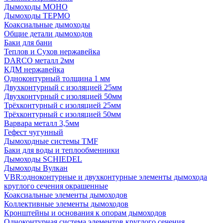
Дымоходы МОНО
Дымоходы ТЕРМО
Коаксиальные дымоходы
Общие детали дымоходов
Баки для бани
Теплов и Сухов нержавейка
DARCO металл 2мм
КДМ нержавейка
Одноконтурный толщина 1 мм
Двухконтурный с изоляцией 25мм
Двухконтурный с изоляцией 50мм
Трёхконтурный с изоляцией 25мм
Трёхконтурный с изоляцией 50мм
Варвара металл 3,5мм
Гефест чугунный
Дымоходные системы TMF
Баки для воды и теплообменники
Дымоходы SCHIEDEL
Дымоходы Вулкан
VBR:одноконтурные и двухконтурные элементы дымохода
круглого сечения окрашенные
Коаксиальные элементы дымоходов
Коллективные элементы дымоходов
Кронштейны и основания к опорам дымоходов
Одноконтурная система элементов круглого сечения