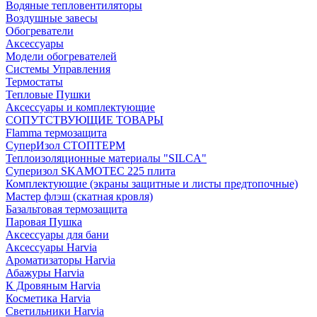
Водяные тепловентиляторы
Воздушные завесы
Обогреватели
Аксессуары
Модели обогревателей
Системы Управления
Термостаты
Тепловые Пушки
Аксессуары и комплектующие
СОПУТСТВУЮЩИЕ ТОВАРЫ
Flamma термозащита
СуперИзол СТОПТЕРМ
Теплоизоляционные материалы "SILCA"
Суперизол SKAMOTEC 225 плита
Комплектующие (экраны защитные и листы предтопочные)
Мастер флэш (скатная кровля)
Базальтовая термозащита
Паровая Пушка
Аксессуары для бани
Аксессуары Harvia
Ароматизаторы Harvia
Абажуры Harvia
К Дровяным Harvia
Косметика Harvia
Светильники Harvia