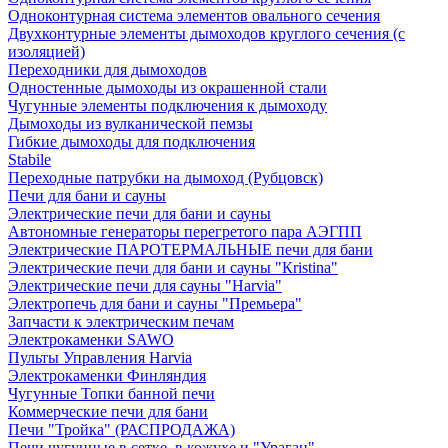
Одноконтурная система элементов овального сечения
Двухконтурные элементы дымоходов круглого сечения (с
изоляцией)
Переходники для дымоходов
Одностенные дымоходы из окрашенной стали
Чугунные элементы подключения к дымоходу
Дымоходы из вулканической пемзы
Гибкие дымоходы для подключения
Stabile
Переходные патрубки на дымоход (Рубцовск)
Печи для бани и сауны
Электрические печи для бани и сауны
Автономные генераторы перегретого пара АЭГПП
Электрические ПАРОТЕРМАЛЬНЫЕ печи для бани
Электрические печи для бани и сауны "Кristina"
Электрические печи для сауны "Harvia"
Электропечь для бани и сауны "Премьера"
Запчасти к электрическим печам
Электрокаменки SAWO
Пульты Управления Harvia
Электрокаменки Финляндия
Чугунные Топки банной печи
Коммерческие печи для бани
Печи "Тройка" (РАСПРОДАЖА)
Печи чугунные в сетке, в кожухе и "Ураган"