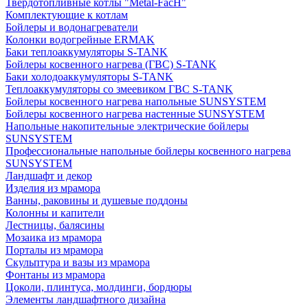
Твердотопливные котлы "Metal-FacH"
Комплектующие к котлам
Бойлеры и водонагреватели
Колонки водогрейные ERMAK
Баки теплоаккумуляторы S-TANK
Бойлеры косвенного нагрева (ГВС) S-TANK
Баки холодоаккумуляторы S-TANK
Теплоаккумуляторы со змеевиком ГВС S-TANK
Бойлеры косвенного нагрева напольные SUNSYSTEM
Бойлеры косвенного нагрева настенные SUNSYSTEM
Напольные накопительные электрические бойлеры
SUNSYSTEM
Профессиональные напольные бойлеры косвенного нагрева
SUNSYSTEM
Ландшафт и декор
Изделия из мрамора
Ванны, раковины и душевые поддоны
Колонны и капители
Лестницы, балясины
Мозаика из мрамора
Порталы из мрамора
Скульптура и вазы из мрамора
Фонтаны из мрамора
Цоколи, плинтуса, молдинги, бордюры
Элементы ландшафтного дизайна