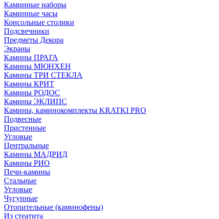
Каминные наборы
Каминные часы
Консольные столики
Подсвечники
Предметы Декора
Экраны
Камины ПРАГА
Камины МЮНХЕН
Камины ТРИ СТЕКЛА
Камины КРИТ
Камины РОДОС
Камины ЭКЛИПС
Камины, каминокомплекты KRATKI PRO
Подвесные
Пристенные
Угловые
Центральные
Камины МАДРИД
Камины РИО
Печи-камины
Стальные
Угловые
Чугунные
Отопительные (каминофены)
Из стеатита