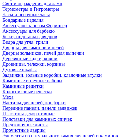
Свет и ограждения для ламп
Термометры и Гигрометры
Часы и песочные часы
Бондарные изделия
Аксессуары к печам Ферингер
Аксессуары для барбекю
Быки, подставки для дров
Ведра для угля, грили
Дверцы для каминов и печей
Дверцы зольников, печей для выпечки
Деревянные кадки, ковши
Дровницы, тележки, корзины
Духовые шкафы
Задвижки, зольные коробки, кладочные втулки
Каминные и печные наборы
Каминные решетки
Колосниковые решетки
Меха
Настилы для печей, конфорки
Передние панели, панели задвижек
Пластины декоративные
Подставки для каминных спичек
Предтопочные листы
Прочистные дверцы
Элементы из натурального камня для печей и каминов