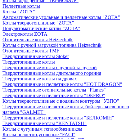
Котлы водогрейные "ТЕРМОФОР"
Пеллетные котлы
Котлы "ZOTA"
Автоматические угольные и пеллетные котлы "ZOTA"
Котлы твердотопливные "ZOTA"
Полуавтоматические котлы "ZOTA"
Электрокотлы ZOTA
Отопительные котлы Heiztechnik
Котлы с ручной загрузкой топлива Heiztechnik
Отопительные котлы TMF
Твердотопливные котлы Stoker
Твердотопливные котлы
Твердотопливные котлы с ручной загрузкой
Твердотопливные котлы длительного горения
Твердотопливные котлы на дровах
Твердотопливные и пеллетные котлы "HOT DRAGON"
Твердотопливные отопительные котлы "Flames"
Твердотопливные и пеллетные котлы "DEFRO"
Котлы твердотопливные с водяным контуром "УЗПО"
Твердотопливные и пеллетные котлы, бойлеры косвенного
нагрева "GALMET"
Твердотопливные и пеллетные котлы "БЕЛКОМiН"
Твердотопливные котлы "KENTATSU"
Котлы с чугунным теплообменником
Котлы пеллетно-угольные "FACI"