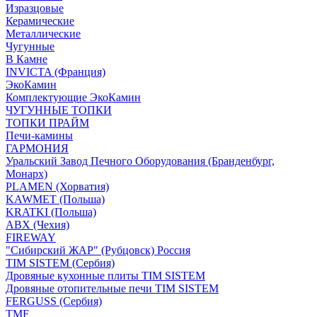
Изразцовые
Керамические
Металлические
Чугунные
В Камне
INVICTA (Франция)
ЭкоКамин
Комплектующие ЭкоКамин
ЧУГУННЫЕ ТОПКИ
ТОПКИ ПРАЙМ
Печи-камины
ГАРМОНИЯ
Уральский Завод Печного Оборудования (Бранденбург,
Монарх)
PLAMEN (Хорватия)
KAWMET (Польша)
KRATKI (Польша)
ABX (Чехия)
FIREWAY
"Сибирский ЖАР" (Рубцовск) Россия
TIM SISTEM (Сербия)
Дровяные кухонные плиты TIM SISTEM
Дровяные отопительные печи TIM SISTEM
FERGUSS (Сербия)
TMF