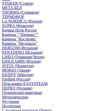
STOKER (Стокер)
МЕТА-БЕЛ
THORMA (Словакия)
ТЕРМОФОР
LA NORDICA (Италия)
SUPRA (Франция)
Кимры-Печь Россия
Камины ""Прованс""
Камины "Кострома"
Камины "Медальон"
HERGOM (Испания)
PANADERO (Испания)
LISEO (Германия-Чехия)
EDILKAMIN (Италия)
JOTUL (Норвегия)
MORSO (Дания)
KEDDY (Швеция)
FireBird (Россия)
Печь-камин EASYSTEAM
DEFRO (Польша)
Отопительно-варочные
Металлические
Чугунные
Пеллетные
С водяным контуром (Termo)