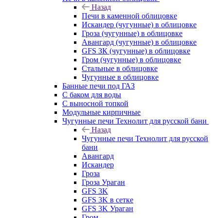
Назад
Печи в каменной облицовке
Искандер (чугунные) в облицовке
Гроза (чугунные) в облицовке
Авангард (чугунные) в облицовке
GFS ЗК (чугунные) в облицовке
Гром (чугунные) в облицовке
Стальные в облицовке
Чугунные в облицовке
Банные печи под ГАЗ
С баком для воды
С выносной топкой
Модульные кирпичные
Чугунные печи Технолит для русской бани
Назад
Чугунные печи Технолит для русской
бани
Авангард
Искандер
Гроза
Гроза Ураган
GFS 3K
GFS 3K в сетке
GFS 3K Ураган
Гром