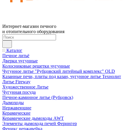
Интернет-магазин печного
и отопительного оборудования
Каталог
Печное литьё
Дверки чугунные
Колосниковые решетки чугунные
Чугунное литье "Рубцовский литейный комплекс" OLD
Казанные печи, плиты под казан, чугунное литье Технолит
Литье Fireway
Художественное Литье
Чугунная посуда
Печное-каминное литье (Рубцовск)
Дымоходы
Нержавеющие
Керамические
Керамические дымоходы AWT
Элементы дымохода печей Ферингер
Феникс нержавейка