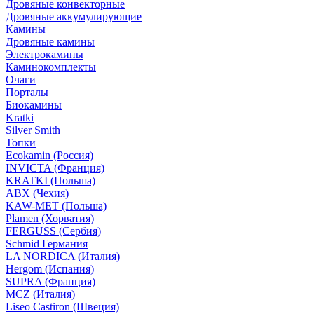
Дровяные конвекторные
Дровяные аккумулирующие
Камины
Дровяные камины
Электрокамины
Каминокомплекты
Очаги
Порталы
Биокамины
Kratki
Silver Smith
Топки
Ecokamin (Россия)
INVICTA (Франция)
KRATKI (Польша)
ABX (Чехия)
KAW-MET (Польша)
Plamen (Хорватия)
FERGUSS (Сербия)
Schmid Германия
LA NORDICA (Италия)
Hergom (Испания)
SUPRA (Франция)
MCZ (Италия)
Liseo Castiron (Швеция)