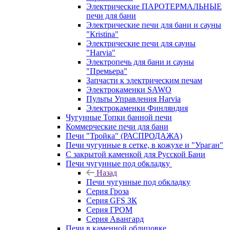
Электрические ПАРОТЕРМАЛЬНЫЕ
печи для бани
Электрические печи для бани и сауны
"Кristina"
Электрические печи для сауны
"Harvia"
Электропечь для бани и сауны
"Премьера"
Запчасти к электрическим печам
Электрокаменки SAWO
Пульты Управления Harvia
Электрокаменки Финляндия
Чугунные Топки банной печи
Коммерческие печи для бани
Печи "Тройка" (РАСПРОДАЖА)
Печи чугунные в сетке, в кожухе и "Ураган"
С закрытой каменкой для Русской Бани
Печи чугунные под обкладку
Назад
Печи чугунные под обкладку
Серия Гроза
Серия GFS ЗК
Серия ГРОМ
Серия Авангард
Печи в каменной облицовке