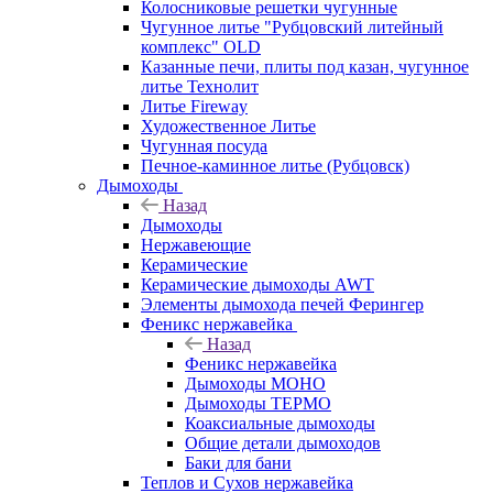
Колосниковые решетки чугунные
Чугунное литье "Рубцовский литейный
комплекс" OLD
Казанные печи, плиты под казан, чугунное
литье Технолит
Литье Fireway
Художественное Литье
Чугунная посуда
Печное-каминное литье (Рубцовск)
Дымоходы
Назад
Дымоходы
Нержавеющие
Керамические
Керамические дымоходы AWT
Элементы дымохода печей Ферингер
Феникс нержавейка
Назад
Феникс нержавейка
Дымоходы МОНО
Дымоходы ТЕРМО
Коаксиальные дымоходы
Общие детали дымоходов
Баки для бани
Теплов и Сухов нержавейка