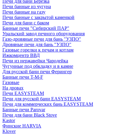
Печи для бани Березка
Печи банные из чугуна
Печи банные на газу
Печи банные с закрытой каменкой
Печи для бани с баком
Банные печи "Сибирский ПАР"
Уральский завод печного оборудования
Газо-дровяные печи для бань "УЗПО"
Дровяные печи для бань "УЗПО"
Газовые горелки к печам и котлам
Ижкомцентр ВВД
Печи из нержавейки Чародейка
Чугунные под обкладку и в камне
Для русской бани печи Ферингер
Банные печи T-M-F
Газовые
На дровах
Печи EASYSTEAM
Печи для русской бани EASYSTEAM
Печи для коммерческих бань EASYSTEAM
Банные печи Parovar
Печи для бани Black Stove
Kastor
Финские HARVIA
Klover