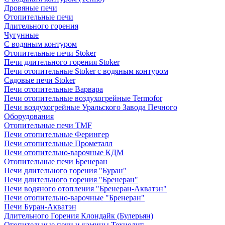
Дровяные печи
Отопительные печи
Длительного горения
Чугунные
C водяным контуром
Отопительные печи Stoker
Печи длительного горения Stoker
Печи отопительные Stoker с водяным контуром
Садовые печи Stoker
Печи отопительные Варвара
Печи отопительные воздухогрейные Termofor
Печи воздухогрейные Уральского Завода Печного
Оборудования
Отопительные печи TMF
Печи отопительные Ферингер
Печи отопительные Прометалл
Печи отопительно-варочные КДМ
Отопительные печи Бренеран
Печи длительного горения "Буран"
Печи длительного горения "Бренеран"
Печи водяного отопления "Бренеран-Акватэн"
Печи отопительно-варочные "Бренеран"
Печи Буран-Акватэн
Длительного Горения Клондайк (Булерьян)
Отопительные печи и камины Технолит