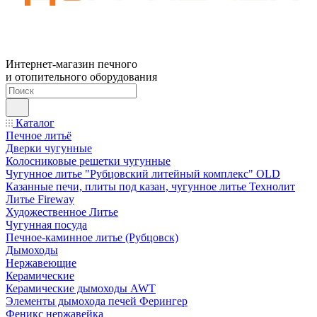
Интернет-магазин печного
и отопительного оборудования
Каталог
Печное литьё
Дверки чугунные
Колосниковые решетки чугунные
Чугунное литье "Рубцовский литейный комплекс" OLD
Казанные печи, плиты под казан, чугунное литье Технолит
Литье Fireway
Художественное Литье
Чугунная посуда
Печное-каминное литье (Рубцовск)
Дымоходы
Нержавеющие
Керамические
Керамические дымоходы AWT
Элементы дымохода печей Ферингер
Феникс нержавейка