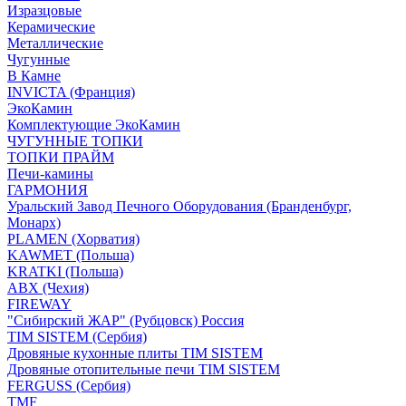
Изразцовые
Керамические
Металлические
Чугунные
В Камне
INVICTA (Франция)
ЭкоКамин
Комплектующие ЭкоКамин
ЧУГУННЫЕ ТОПКИ
ТОПКИ ПРАЙМ
Печи-камины
ГАРМОНИЯ
Уральский Завод Печного Оборудования (Бранденбург,
Монарх)
PLAMEN (Хорватия)
KAWMET (Польша)
KRATKI (Польша)
ABX (Чехия)
FIREWAY
"Сибирский ЖАР" (Рубцовск) Россия
TIM SISTEM (Сербия)
Дровяные кухонные плиты TIM SISTEM
Дровяные отопительные печи TIM SISTEM
FERGUSS (Сербия)
TMF