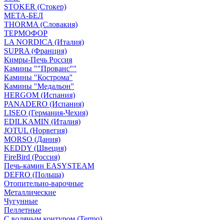
STOKER (Стокер)
МЕТА-БЕЛ
THORMA (Словакия)
ТЕРМОФОР
LA NORDICA (Италия)
SUPRA (Франция)
Кимры-Печь Россия
Камины ""Прованс""
Камины "Кострома"
Камины "Медальон"
HERGOM (Испания)
PANADERO (Испания)
LISEO (Германия-Чехия)
EDILKAMIN (Италия)
JOTUL (Норвегия)
MORSO (Дания)
KEDDY (Швеция)
FireBird (Россия)
Печь-камин EASYSTEAM
DEFRO (Польша)
Отопительно-варочные
Металлические
Чугунные
Пеллетные
С водяным контуром (Termo)