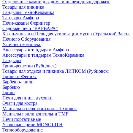
Отделочные камни для дома и пешеходных дорожек
Товары для пикника
Тандыры ТехноКерамика
Тандыры Амфора
Печи-казаны Ферингер
Садовые печи "ВАРВАРА"
Казан-мангал и Печь для утилизации мусора Уральский Завод
Печного Оборудования
Уличный комплекс
Аксессуары к тандырам Амфора
Аксессуары к тандырам ТехноКерамика
Тандыры
Гриль-решетки (Рубцовск)
Товары для отдыха и пикника ЛИТКОМ (Рубцовск)
Гриль от Феникс
Барбекю-грили
Барбекю
Грили
Печи для пицы, духовки
Очаги для костра
Мангалы и решетки-гриль Технолит
Мангалы грили коптильни TMF
Печи портативные
Угольные грили MONOLITH
Теплооборудование