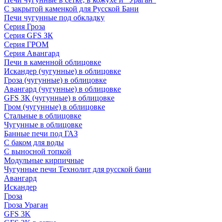
С закрытой каменкой для Русской Бани
Печи чугунные под обкладку
Серия Гроза
Серия GFS ЗК
Серия ГРОМ
Серия Авангард
Печи в каменной облицовке
Искандер (чугунные) в облицовке
Гроза (чугунные) в облицовке
Авангард (чугунные) в облицовке
GFS ЗК (чугунные) в облицовке
Гром (чугунные) в облицовке
Стальные в облицовке
Чугунные в облицовке
Банные печи под ГАЗ
С баком для воды
С выносной топкой
Модульные кирпичные
Чугунные печи Технолит для русской бани
Авангард
Искандер
Гроза
Гроза Ураган
GFS 3K