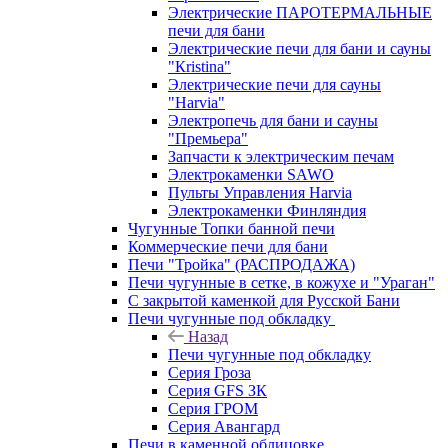
Электрические ПАРОТЕРМАЛЬНЫЕ
печи для бани
Электрические печи для бани и сауны
"Кristina"
Электрические печи для сауны
"Harvia"
Электропечь для бани и сауны
"Премьера"
Запчасти к электрическим печам
Электрокаменки SAWO
Пульты Управления Harvia
Электрокаменки Финляндия
Чугунные Топки банной печи
Коммерческие печи для бани
Печи "Тройка" (РАСПРОДАЖА)
Печи чугунные в сетке, в кожухе и "Ураган"
С закрытой каменкой для Русской Бани
Печи чугунные под обкладку
Назад
Печи чугунные под обкладку
Серия Гроза
Серия GFS ЗК
Серия ГРОМ
Серия Авангард
Печи в каменной облицовке