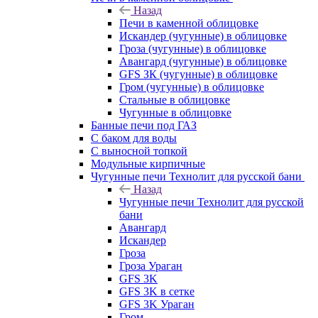
Назад
Печи в каменной облицовке
Искандер (чугунные) в облицовке
Гроза (чугунные) в облицовке
Авангард (чугунные) в облицовке
GFS ЗК (чугунные) в облицовке
Гром (чугунные) в облицовке
Стальные в облицовке
Чугунные в облицовке
Банные печи под ГАЗ
С баком для воды
С выносной топкой
Модульные кирпичные
Чугунные печи Технолит для русской бани
Назад
Чугунные печи Технолит для русской
бани
Авангард
Искандер
Гроза
Гроза Ураган
GFS 3K
GFS 3K в сетке
GFS 3K Ураган
Гром