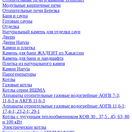
Модульные кирпичные печи
Отопительные печи Березка
Баня и сауна
Готовые сауны
Отделка
Натуральный камень для отделки саун
Двери
Двери Harvia
Камни и плитка
Камень для бани ЖАДЕИТ из Хакассии
Камень для бани и ландшафта
Плитка из натурального камня
Камни Harvia
Парогенераторы
Котлы
Газовые котлы
Котлы серии ИШМА
Аппараты отопительные газовые водогрейные АОГВ 7-3;
11,6-3 и АКГВ 11,6-3
Аппараты отопительные газовые водогрейные АОГВ 11,6-1;
17,4-1; 23,2-1; 29-1
Котлы с чугунным теплообменником КОВ 30 . 37,5 . 45; 63; 80
и 100 кВт
Электрические котлы