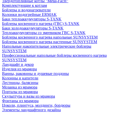
Твердотопливные котлы "Metal-FacH"
Комплектующие к котлам
Бойлеры и водонагреватели
Колонки водогрейные ERMAK
Баки теплоаккумуляторы S-TANK
Бойлеры косвенного нагрева (ГВС) S-TANK
Баки холодоаккумуляторы S-TANK
Теплоаккумуляторы со змеевиком ГВС S-TANK
Бойлеры косвенного нагрева напольные SUNSYSTEM
Бойлеры косвенного нагрева настенные SUNSYSTEM
Напольные накопительные электрические бойлеры
SUNSYSTEM
Профессиональные напольные бойлеры косвенного нагрева
SUNSYSTEM
Ландшафт и декор
Изделия из мрамора
Ванны, раковины и душевые поддоны
Колонны и капители
Лестницы, балясины
Мозаика из мрамора
Порталы из мрамора
Скульптура и вазы из мрамора
Фонтаны из мрамора
Цоколи, плинтуса, молдинги, бордюры
Элементы ландшафтного дизайна