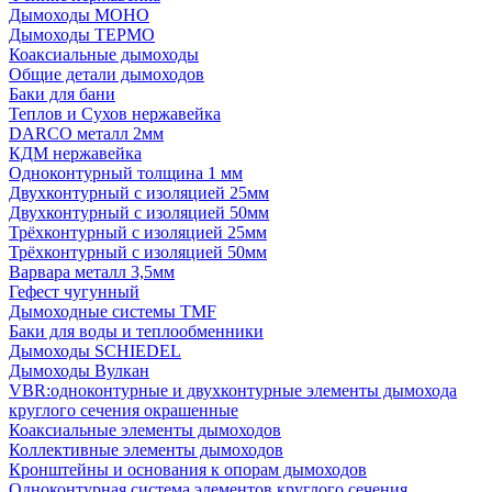
Дымоходы МОНО
Дымоходы ТЕРМО
Коаксиальные дымоходы
Общие детали дымоходов
Баки для бани
Теплов и Сухов нержавейка
DARCO металл 2мм
КДМ нержавейка
Одноконтурный толщина 1 мм
Двухконтурный с изоляцией 25мм
Двухконтурный с изоляцией 50мм
Трёхконтурный с изоляцией 25мм
Трёхконтурный с изоляцией 50мм
Варвара металл 3,5мм
Гефест чугунный
Дымоходные системы TMF
Баки для воды и теплообменники
Дымоходы SCHIEDEL
Дымоходы Вулкан
VBR:одноконтурные и двухконтурные элементы дымохода
круглого сечения окрашенные
Коаксиальные элементы дымоходов
Коллективные элементы дымоходов
Кронштейны и основания к опорам дымоходов
Одноконтурная система элементов круглого сечения