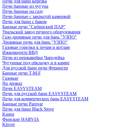
Печи для бани Березка
Печи банные из чугуна
Печи банные на газу
Печи банные с закрытой каменкой
Печи для бани с баком
Банные печи "Сибирский ПАР"
Уральский завод печного оборудования
Газо-дровяные печи для бань "УЗПО"
Дровяные печи для бань "УЗПО"
Газовые горелки к печам и котлам
Ижкомцентр ВВД
Печи из нержавейки Чародейка
Чугунные под обкладку и в камне
Для русской бани печи Ферингер
Банные печи T-M-F
Газовые
На дровах
Печи EASYSTEAM
Печи для русской бани EASYSTEAM
Печи для коммерческих бань EASYSTEAM
Банные печи Parovar
Печи для бани Black Stove
Kastor
Финские HARVIA
Klover