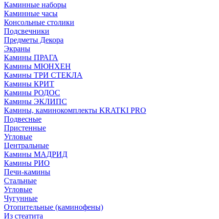
Каминные наборы
Каминные часы
Консольные столики
Подсвечники
Предметы Декора
Экраны
Камины ПРАГА
Камины МЮНХЕН
Камины ТРИ СТЕКЛА
Камины КРИТ
Камины РОДОС
Камины ЭКЛИПС
Камины, каминокомплекты KRATKI PRO
Подвесные
Пристенные
Угловые
Центральные
Камины МАДРИД
Камины РИО
Печи-камины
Стальные
Угловые
Чугунные
Отопительные (каминофены)
Из стеатита