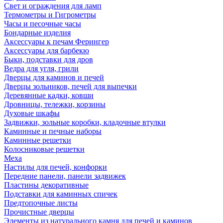
Свет и ограждения для ламп
Термометры и Гигрометры
Часы и песочные часы
Бондарные изделия
Аксессуары к печам Ферингер
Аксессуары для барбекю
Быки, подставки для дров
Ведра для угля, грили
Дверцы для каминов и печей
Дверцы зольников, печей для выпечки
Деревянные кадки, ковши
Дровницы, тележки, корзины
Духовые шкафы
Задвижки, зольные коробки, кладочные втулки
Каминные и печные наборы
Каминные решетки
Колосниковые решетки
Меха
Настилы для печей, конфорки
Передние панели, панели задвижек
Пластины декоративные
Подставки для каминных спичек
Предтопочные листы
Прочистные дверцы
Элементы из натурального камня для печей и каминов