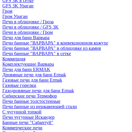
GFS 3K в сетке
GFS 3K Ураган
Гром
Гром Ураган
Печи в облицовке / Гроза
Печи в облицовке / GFS 3K
Печи в облицовке / Гром
Печи для бани Варвара
Печи банные "ВАРВАРА" в конвекционном кожухе
Печи банные "ВАРВАРА" в облицовке из камня
Печи банные "ВАРВАРА" в сетке
Коммерция
Комплектующие Варвара
Печи для бани ERMAK
Дровяные печи для бани Ermak
Газовые печи для бани Ermak
Газовые горелки
Газодровяные печи для бани Ermak
Сибирские печи Термофор
Печи банные толстостенные
Печи банные из нержавеющей стали
С чугунной топкой
Печи чугунные Искандер
Банные печи "Сабантуй"
Коммерческие печи