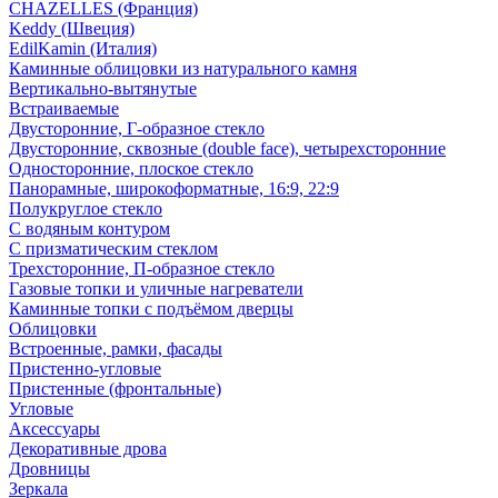
CHAZELLES (Франция)
Keddy (Швеция)
EdilKamin (Италия)
Каминные облицовки из натурального камня
Вертикально-вытянутые
Встраиваемые
Двусторонние, Г-образное стекло
Двусторонние, сквозные (double face), четырехсторонние
Односторонние, плоское стекло
Панорамные, широкоформатные, 16:9, 22:9
Полукруглое стекло
С водяным контуром
С призматическим стеклом
Трехсторонние, П-образное стекло
Газовые топки и уличные нагреватели
Каминные топки с подъёмом дверцы
Облицовки
Встроенные, рамки, фасады
Пристенно-угловые
Пристенные (фронтальные)
Угловые
Аксессуары
Декоративные дрова
Дровницы
Зеркала