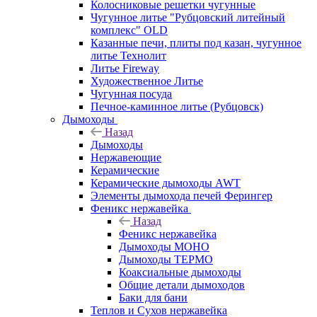
Колосниковые решетки чугунные
Чугунное литье "Рубцовский литейный
комплекс" OLD
Казанные печи, плиты под казан, чугунное
литье Технолит
Литье Fireway
Художественное Литье
Чугунная посуда
Печное-каминное литье (Рубцовск)
Дымоходы
Назад
Дымоходы
Нержавеющие
Керамические
Керамические дымоходы AWT
Элементы дымохода печей Ферингер
Феникс нержавейка
Назад
Феникс нержавейка
Дымоходы МОНО
Дымоходы ТЕРМО
Коаксиальные дымоходы
Общие детали дымоходов
Баки для бани
Теплов и Сухов нержавейка