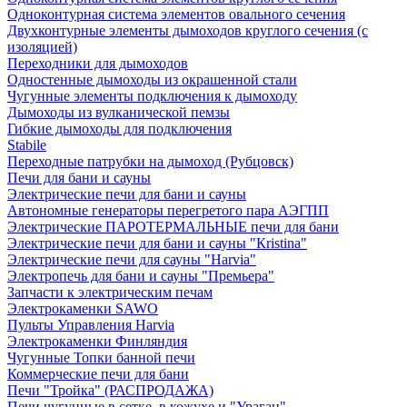
Одноконтурная система элементов овального сечения
Двухконтурные элементы дымоходов круглого сечения (с
изоляцией)
Переходники для дымоходов
Одностенные дымоходы из окрашенной стали
Чугунные элементы подключения к дымоходу
Дымоходы из вулканической пемзы
Гибкие дымоходы для подключения
Stabile
Переходные патрубки на дымоход (Рубцовск)
Печи для бани и сауны
Электрические печи для бани и сауны
Автономные генераторы перегретого пара АЭГПП
Электрические ПАРОТЕРМАЛЬНЫЕ печи для бани
Электрические печи для бани и сауны "Кristina"
Электрические печи для сауны "Harvia"
Электропечь для бани и сауны "Премьера"
Запчасти к электрическим печам
Электрокаменки SAWO
Пульты Управления Harvia
Электрокаменки Финляндия
Чугунные Топки банной печи
Коммерческие печи для бани
Печи "Тройка" (РАСПРОДАЖА)
Печи чугунные в сетке, в кожухе и "Ураган"