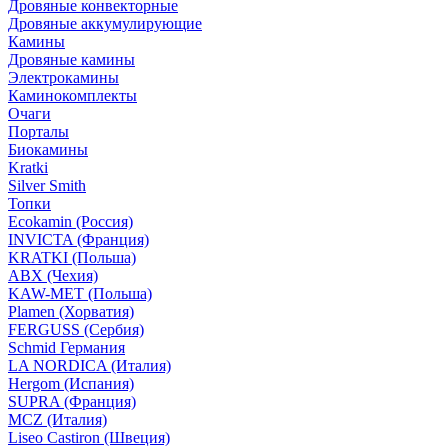
Дровяные конвекторные
Дровяные аккумулирующие
Камины
Дровяные камины
Электрокамины
Каминокомплекты
Очаги
Порталы
Биокамины
Kratki
Silver Smith
Топки
Ecokamin (Россия)
INVICTA (Франция)
KRATKI (Польша)
ABX (Чехия)
KAW-MET (Польша)
Plamen (Хорватия)
FERGUSS (Сербия)
Schmid Германия
LA NORDICA (Италия)
Hergom (Испания)
SUPRA (Франция)
MCZ (Италия)
Liseo Castiron (Швеция)