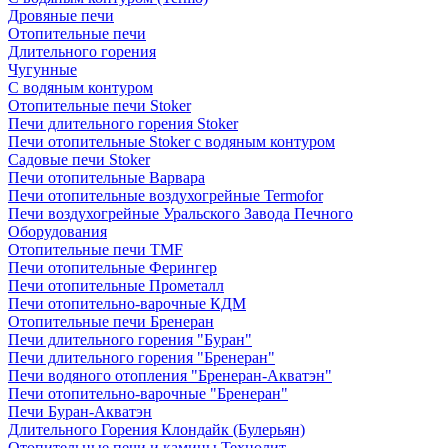
Дровяные печи
Отопительные печи
Длительного горения
Чугунные
C водяным контуром
Отопительные печи Stoker
Печи длительного горения Stoker
Печи отопительные Stoker с водяным контуром
Садовые печи Stoker
Печи отопительные Варвара
Печи отопительные воздухогрейные Termofor
Печи воздухогрейные Уральского Завода Печного
Оборудования
Отопительные печи TMF
Печи отопительные Ферингер
Печи отопительные Прометалл
Печи отопительно-варочные КДМ
Отопительные печи Бренеран
Печи длительного горения "Буран"
Печи длительного горения "Бренеран"
Печи водяного отопления "Бренеран-Акватэн"
Печи отопительно-варочные "Бренеран"
Печи Буран-Акватэн
Длительного Горения Клондайк (Булерьян)
Отопительные печи и камины Технолит