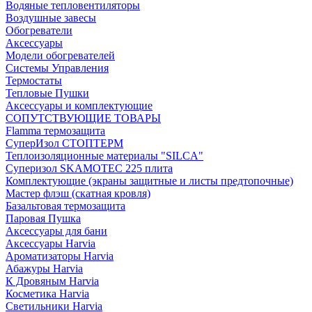
Водяные тепловентиляторы
Воздушные завесы
Обогреватели
Аксессуары
Модели обогревателей
Системы Управления
Термостаты
Тепловые Пушки
Аксессуары и комплектующие
СОПУТСТВУЮЩИЕ ТОВАРЫ
Flamma термозащита
СуперИзол СТОПТЕРМ
Теплоизоляционные материалы "SILCA"
Суперизол SKAMOTEC 225 плита
Комплектующие (экраны защитные и листы предтопочные)
Мастер флэш (скатная кровля)
Базальтовая термозащита
Паровая Пушка
Аксессуары для бани
Аксессуары Harvia
Ароматизаторы Harvia
Абажуры Harvia
К Дровяным Harvia
Косметика Harvia
Светильники Harvia