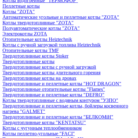
Котлы водогрейные "ТЕРМОФОР"
Пеллетные котлы
Котлы "ZOTA"
Автоматические угольные и пеллетные котлы "ZOTA"
Котлы твердотопливные "ZOTA"
Полуавтоматические котлы "ZOTA"
Электрокотлы ZOTA
Отопительные котлы Heiztechnik
Котлы с ручной загрузкой топлива Heiztechnik
Отопительные котлы TMF
Твердотопливные котлы Stoker
Твердотопливные котлы
Твердотопливные котлы с ручной загрузкой
Твердотопливные котлы длительного горения
Твердотопливные котлы на дровах
Твердотопливные и пеллетные котлы "HOT DRAGON"
Твердотопливные отопительные котлы "Flames"
Твердотопливные и пеллетные котлы "DEFRO"
Котлы твердотопливные с водяным контуром "УЗПО"
Твердотопливные и пеллетные котлы, бойлеры косвенного
нагрева "GALMET"
Твердотопливные и пеллетные котлы "БЕЛКОМiН"
Твердотопливные котлы "KENTATSU"
Котлы с чугунным теплообменником
Котлы пеллетно-угольные "FACI"