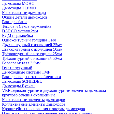
Дымоходы МОНО
Дымоходы ТЕРМО
Коаксиальные дымоходы
Общие детали дымоходов
Баки для бани
Теплов и Сухов нержавейка
DARCO металл 2мм
КДМ нержавейка
Одноконтурный толщина 1 мм
Двухконтурный с изоляцией 25мм
Двухконтурный с изоляцией 50мм
Трёхконтурный с изоляцией 25мм
Трёхконтурный с изоляцией 50мм
Варвара металл 3,5мм
Гефест чугунный
Дымоходные системы TMF
Баки для воды и теплообменники
Дымоходы SCHIEDEL
Дымоходы Вулкан
VBR:одноконтурные и двухконтурные элементы дымохода
круглого сечения окрашенные
Коаксиальные элементы дымоходов
Коллективные элементы дымоходов
Кронштейны и основания к опорам дымоходов
Одноконтурная система элементов круглого сечения