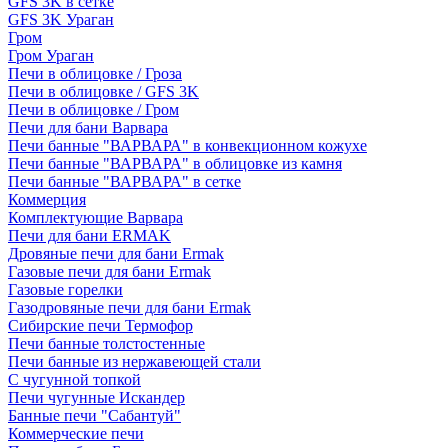
GFS 3K в сетке
GFS 3K Ураган
Гром
Гром Ураган
Печи в облицовке / Гроза
Печи в облицовке / GFS 3K
Печи в облицовке / Гром
Печи для бани Варвара
Печи банные "ВАРВАРА" в конвекционном кожухе
Печи банные "ВАРВАРА" в облицовке из камня
Печи банные "ВАРВАРА" в сетке
Коммерция
Комплектующие Варвара
Печи для бани ERMAK
Дровяные печи для бани Ermak
Газовые печи для бани Ermak
Газовые горелки
Газодровяные печи для бани Ermak
Сибирские печи Термофор
Печи банные толстостенные
Печи банные из нержавеющей стали
С чугунной топкой
Печи чугунные Искандер
Банные печи "Сабантуй"
Коммерческие печи