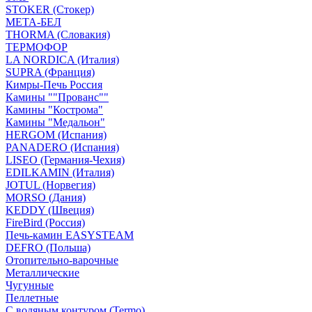
STOKER (Стокер)
МЕТА-БЕЛ
THORMA (Словакия)
ТЕРМОФОР
LA NORDICA (Италия)
SUPRA (Франция)
Кимры-Печь Россия
Камины ""Прованс""
Камины "Кострома"
Камины "Медальон"
HERGOM (Испания)
PANADERO (Испания)
LISEO (Германия-Чехия)
EDILKAMIN (Италия)
JOTUL (Норвегия)
MORSO (Дания)
KEDDY (Швеция)
FireBird (Россия)
Печь-камин EASYSTEAM
DEFRO (Польша)
Отопительно-варочные
Металлические
Чугунные
Пеллетные
С водяным контуром (Termo)