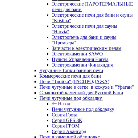
Электрические ПАРОТЕРМАЛЬНЫЕ
печи для бани
Электрические печи для бани и сауны
"Кristina"
Электрические печи для сауны
"Harvia"
Электропечь для бани и сауны
"Премьера"
Запчасти к электрическим печам
Электрокаменки SAWO
Пульты Управления Harvia
Электрокаменки Финляндия
Чугунные Топки банной печи
Коммерческие печи для бани
Печи "Тройка" (РАСПРОДАЖА)
Печи чугунные в сетке, в кожухе и "Ураган"
С закрытой каменкой для Русской Бани
Печи чугунные под обкладку
Назад
Печи чугунные под обкладку
Серия Гроза
Серия GFS ЗК
Серия ГРОМ
Серия Авангард
Печи в каменной облицовке