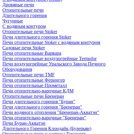
Дровяные печи
Отопительные печи
Длительного горения
Чугунные
C водяным контуром
Отопительные печи Stoker
Печи длительного горения Stoker
Печи отопительные Stoker с водяным контуром
Садовые печи Stoker
Печи отопительные Варвара
Печи отопительные воздухогрейные Termofor
Печи воздухогрейные Уральского Завода Печного
Оборудования
Отопительные печи TMF
Печи отопительные Ферингер
Печи отопительные Прометалл
Печи отопительно-варочные КДМ
Отопительные печи Бренеран
Печи длительного горения "Буран"
Печи длительного горения "Бренеран"
Печи водяного отопления "Бренеран-Акватэн"
Печи отопительно-варочные "Бренеран"
Печи Буран-Акватэн
Длительного Горения Клондайк (Булерьян)
Отопительные печи и камины Технолит