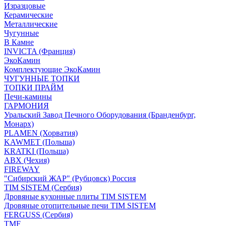
Изразцовые
Керамические
Металлические
Чугунные
В Камне
INVICTA (Франция)
ЭкоКамин
Комплектующие ЭкоКамин
ЧУГУННЫЕ ТОПКИ
ТОПКИ ПРАЙМ
Печи-камины
ГАРМОНИЯ
Уральский Завод Печного Оборудования (Бранденбург,
Монарх)
PLAMEN (Хорватия)
KAWMET (Польша)
KRATKI (Польша)
ABX (Чехия)
FIREWAY
"Сибирский ЖАР" (Рубцовск) Россия
TIM SISTEM (Сербия)
Дровяные кухонные плиты TIM SISTEM
Дровяные отопительные печи TIM SISTEM
FERGUSS (Сербия)
TMF