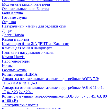
Модульные кирпичные печи
Отопительные печи Березка
Баня и сауна
Готовые сауны
Отделка
Натуральный камень для отделки саун
Двери
Двери Harvia
Камни и плитка
Камень для бани ЖАДЕИТ из Хакассии
Камень для бани и ландшафта
Плитка из натурального камня
Камни Harvia
Парогенераторы
Котлы
Газовые котлы
Котлы серии ИШМА
Аппараты отопительные газовые водогрейные АОГВ 7-3;
11,6-3 и АКГВ 11,6-3
Аппараты отопительные газовые водогрейные АОГВ 11,6-1;
17,4-1; 23,2-1; 29-1
Котлы с чугунным теплообменником КОВ 30 . 37,5 . 45; 63; 80
и 100 кВт
Электрические котлы