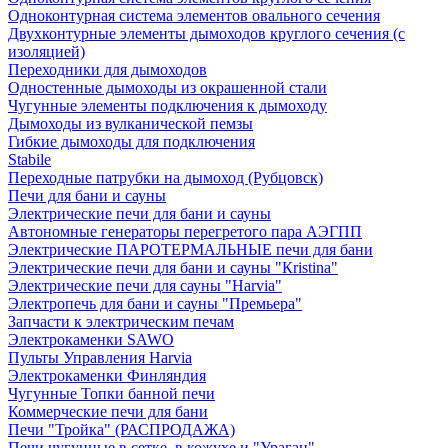
Одноконтурная система элементов овального сечения
Двухконтурные элементы дымоходов круглого сечения (с
изоляцией)
Переходники для дымоходов
Одностенные дымоходы из окрашенной стали
Чугунные элементы подключения к дымоходу
Дымоходы из вулканической пемзы
Гибкие дымоходы для подключения
Stabile
Переходные патрубки на дымоход (Рубцовск)
Печи для бани и сауны
Электрические печи для бани и сауны
Автономные генераторы перегретого пара АЭГПП
Электрические ПАРОТЕРМАЛЬНЫЕ печи для бани
Электрические печи для бани и сауны "Кristina"
Электрические печи для сауны "Harvia"
Электропечь для бани и сауны "Премьера"
Запчасти к электрическим печам
Электрокаменки SAWO
Пульты Управления Harvia
Электрокаменки Финляндия
Чугунные Топки банной печи
Коммерческие печи для бани
Печи "Тройка" (РАСПРОДАЖА)
Печи чугунные в сетке, в кожухе и "Ураган"