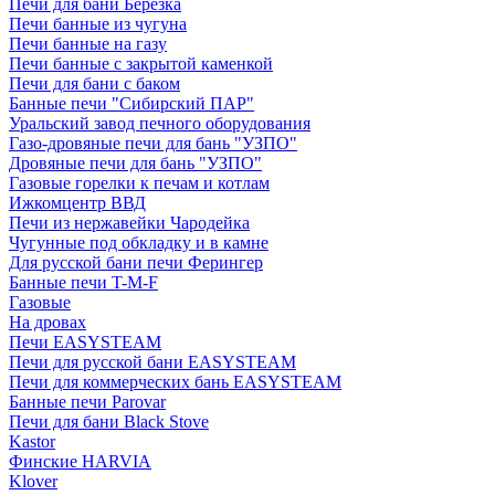
Печи для бани Березка
Печи банные из чугуна
Печи банные на газу
Печи банные с закрытой каменкой
Печи для бани с баком
Банные печи "Сибирский ПАР"
Уральский завод печного оборудования
Газо-дровяные печи для бань "УЗПО"
Дровяные печи для бань "УЗПО"
Газовые горелки к печам и котлам
Ижкомцентр ВВД
Печи из нержавейки Чародейка
Чугунные под обкладку и в камне
Для русской бани печи Ферингер
Банные печи T-M-F
Газовые
На дровах
Печи EASYSTEAM
Печи для русской бани EASYSTEAM
Печи для коммерческих бань EASYSTEAM
Банные печи Parovar
Печи для бани Black Stove
Kastor
Финские HARVIA
Klover