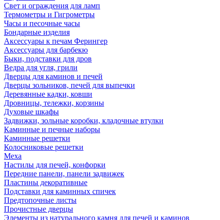
Свет и ограждения для ламп
Термометры и Гигрометры
Часы и песочные часы
Бондарные изделия
Аксессуары к печам Ферингер
Аксессуары для барбекю
Быки, подставки для дров
Ведра для угля, грили
Дверцы для каминов и печей
Дверцы зольников, печей для выпечки
Деревянные кадки, ковши
Дровницы, тележки, корзины
Духовые шкафы
Задвижки, зольные коробки, кладочные втулки
Каминные и печные наборы
Каминные решетки
Колосниковые решетки
Меха
Настилы для печей, конфорки
Передние панели, панели задвижек
Пластины декоративные
Подставки для каминных спичек
Предтопочные листы
Прочистные дверцы
Элементы из натурального камня для печей и каминов