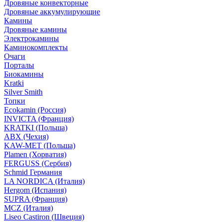
Дровяные конвекторные
Дровяные аккумулирующие
Камины
Дровяные камины
Электрокамины
Каминокомплекты
Очаги
Порталы
Биокамины
Kratki
Silver Smith
Топки
Ecokamin (Россия)
INVICTA (Франция)
KRATKI (Польша)
ABX (Чехия)
KAW-MET (Польша)
Plamen (Хорватия)
FERGUSS (Сербия)
Schmid Германия
LA NORDICA (Италия)
Hergom (Испания)
SUPRA (Франция)
MCZ (Италия)
Liseo Castiron (Швеция)