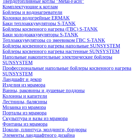
Твердотопливные котлы "Metal-FacH"
Комплектующие к котлам
Бойлеры и водонагреватели
Колонки водогрейные ERMAK
Баки теплоаккумуляторы S-TANK
Бойлеры косвенного нагрева (ГВС) S-TANK
Баки холодоаккумуляторы S-TANK
Теплоаккумуляторы со змеевиком ГВС S-TANK
Бойлеры косвенного нагрева напольные SUNSYSTEM
Бойлеры косвенного нагрева настенные SUNSYSTEM
Напольные накопительные электрические бойлеры
SUNSYSTEM
Профессиональные напольные бойлеры косвенного нагрева
SUNSYSTEM
Ландшафт и декор
Изделия из мрамора
Ванны, раковины и душевые поддоны
Колонны и капители
Лестницы, балясины
Мозаика из мрамора
Порталы из мрамора
Скульптура и вазы из мрамора
Фонтаны из мрамора
Цоколи, плинтуса, молдинги, бордюры
Элементы ландшафтного дизайна