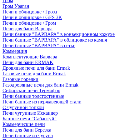
Гром
Гром Ураган
Печи в облицовке / Гроза
Печи в облицовке / GFS 3K
Печи в облицовке / Гром
Печи для бани Варвара
Печи банные "ВАРВАРА" в конвекционном кожухе
Печи банные "ВАРВАРА" в облицовке из камня
Печи банные "ВАРВАРА" в сетке
Коммерция
Комплектующие Варвара
Печи для бани ERMAK
Дровяные печи для бани Ermak
Газовые печи для бани Ermak
Газовые горелки
Газодровяные печи для бани Ermak
Сибирские печи Термофор
Печи банные толстостенные
Печи банные из нержавеющей стали
С чугунной топкой
Печи чугунные Искандер
Банные печи "Сабантуй"
Коммерческие печи
Печи для бани Березка
Печи банные из чугуна