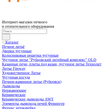
Интернет-магазин печного
и отопительного оборудования
Каталог
Печное литьё
Дверки чугунные
Колосниковые решетки чугунные
Чугунное литье "Рубцовский литейный комплекс" OLD
Казанные печи, плиты под казан, чугунное литье Технолит
Литье Fireway
Художественное Литье
Чугунная посуда
Печное-каминное литье (Рубцовск)
Дымоходы
Нержавеющие
Керамические
Керамические дымоходы AWT
Элементы дымохода печей Ферингер
Феникс нержавейка