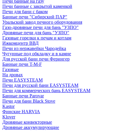
Печи банные на газу
Печи банные с закрытой каменкой
Печи для бани с баком
Банные печи "Сибирский ПАР"
Уральский завод печного оборудования
Газо-дровяные печи для бань "УЗПО"
Дровяные печи для бань "УЗПО"
Газовые горелки к печам и котлам
Ижкомцентр ВВД
Печи из нержавейки Чародейка
Чугунные под обкладку и в камне
Для русской бани печи Ферингер
Банные печи T-M-F
Газовые
На дровах
Печи EASYSTEAM
Печи для русской бани EASYSTEAM
Печи для коммерческих бань EASYSTEAM
Банные печи Parovar
Печи для бани Black Stove
Kastor
Финские HARVIA
Klover
Дровяные конвекторные
Дровяные аккумулирующие