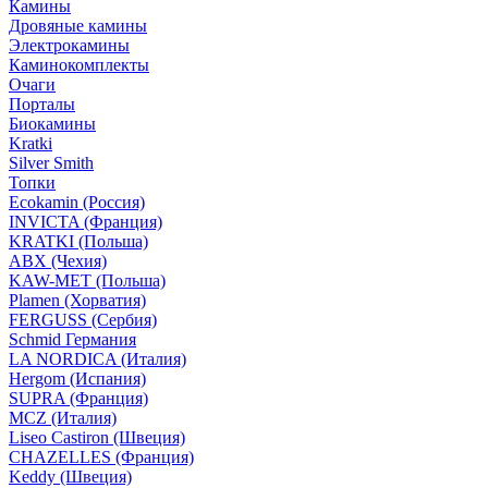
Камины
Дровяные камины
Электрокамины
Каминокомплекты
Очаги
Порталы
Биокамины
Kratki
Silver Smith
Топки
Ecokamin (Россия)
INVICTA (Франция)
KRATKI (Польша)
ABX (Чехия)
KAW-MET (Польша)
Plamen (Хорватия)
FERGUSS (Сербия)
Schmid Германия
LA NORDICA (Италия)
Hergom (Испания)
SUPRA (Франция)
MCZ (Италия)
Liseo Castiron (Швеция)
CHAZELLES (Франция)
Keddy (Швеция)