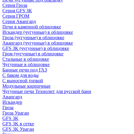
Серия Гроза
Серия GFS ЗК
Серия ГРОМ
Серия Авангард
Печи в каменной облицовке
Искандер (чугунные) в облицовке
Гроза (чугунные) в облицовке
Авангард (чугунные) в облицовке
GFS ЗК (чугунные) в облицовке
Гром (чугунные) в облицовке
Стальные в облицовке
Чугунные в облицовке
Банные печи под ГАЗ
С баком для воды
С выносной топкой
Модульные кирпичные
Чугунные печи Технолит для русской бани
Авангард
Искандер
Гроза
Гроза Ураган
GFS 3K
GFS 3K в сетке
GFS 3K Ураган