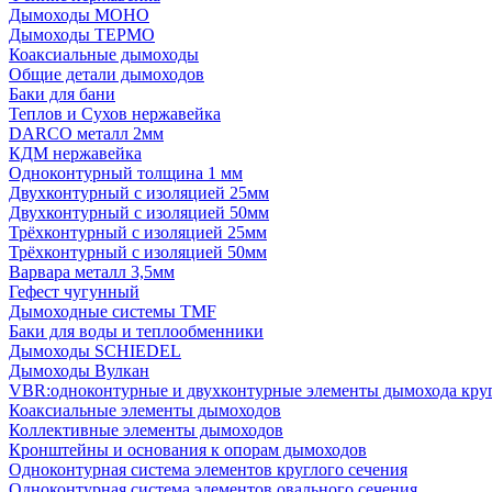
Дымоходы МОНО
Дымоходы ТЕРМО
Коаксиальные дымоходы
Общие детали дымоходов
Баки для бани
Теплов и Сухов нержавейка
DARCO металл 2мм
КДМ нержавейка
Одноконтурный толщина 1 мм
Двухконтурный с изоляцией 25мм
Двухконтурный с изоляцией 50мм
Трёхконтурный с изоляцией 25мм
Трёхконтурный с изоляцией 50мм
Варвара металл 3,5мм
Гефест чугунный
Дымоходные системы TMF
Баки для воды и теплообменники
Дымоходы SCHIEDEL
Дымоходы Вулкан
VBR:одноконтурные и двухконтурные элементы дымохода кру
Коаксиальные элементы дымоходов
Коллективные элементы дымоходов
Кронштейны и основания к опорам дымоходов
Одноконтурная система элементов круглого сечения
Одноконтурная система элементов овального сечения