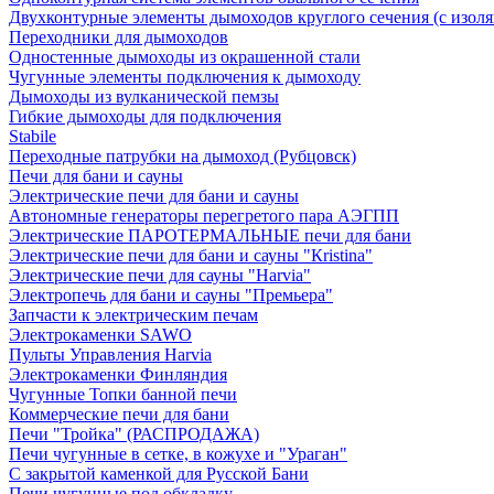
Двухконтурные элементы дымоходов круглого сечения (с изол
Переходники для дымоходов
Одностенные дымоходы из окрашенной стали
Чугунные элементы подключения к дымоходу
Дымоходы из вулканической пемзы
Гибкие дымоходы для подключения
Stabile
Переходные патрубки на дымоход (Рубцовск)
Печи для бани и сауны
Электрические печи для бани и сауны
Автономные генераторы перегретого пара АЭГПП
Электрические ПАРОТЕРМАЛЬНЫЕ печи для бани
Электрические печи для бани и сауны "Кristina"
Электрические печи для сауны "Harvia"
Электропечь для бани и сауны "Премьера"
Запчасти к электрическим печам
Электрокаменки SAWO
Пульты Управления Harvia
Электрокаменки Финляндия
Чугунные Топки банной печи
Коммерческие печи для бани
Печи "Тройка" (РАСПРОДАЖА)
Печи чугунные в сетке, в кожухе и "Ураган"
С закрытой каменкой для Русской Бани
Печи чугунные под обкладку