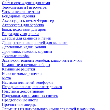
Свет и ограждения для ламп
Термометры и Гигрометры
Часы и песочные часы
Бондарные изделия
Аксессуары к печам Ферингер
Аксессуары для барбекю
Быки, подставки для дров
Ведра для угля, грили
Дверцы для каминов и печей
Дверцы зольников, печей для выпечки
Деревянные кадки, ковши
Дровницы, тележки, корзины
Духовые шкафы
Задвижки, зольные коробки, кладочные втулки
Каминные и печные наборы
Каминные решетки
Колосниковые решетки
Меха
Настилы для печей, конфорки
Передние панели, панели задвижек
Пластины декоративные
Подставки для каминных спичек
Предтопочные листы
Прочистные дверцы
Элементы из натурального камня для печей и каминов