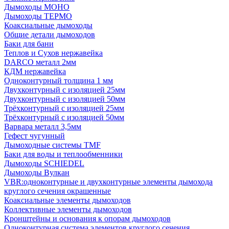
Дымоходы МОНО
Дымоходы ТЕРМО
Коаксиальные дымоходы
Общие детали дымоходов
Баки для бани
Теплов и Сухов нержавейка
DARCO металл 2мм
КДМ нержавейка
Одноконтурный толщина 1 мм
Двухконтурный с изоляцией 25мм
Двухконтурный с изоляцией 50мм
Трёхконтурный с изоляцией 25мм
Трёхконтурный с изоляцией 50мм
Варвара металл 3,5мм
Гефест чугунный
Дымоходные системы TMF
Баки для воды и теплообменники
Дымоходы SCHIEDEL
Дымоходы Вулкан
VBR:одноконтурные и двухконтурные элементы дымохода
круглого сечения окрашенные
Коаксиальные элементы дымоходов
Коллективные элементы дымоходов
Кронштейны и основания к опорам дымоходов
Одноконтурная система элементов круглого сечения