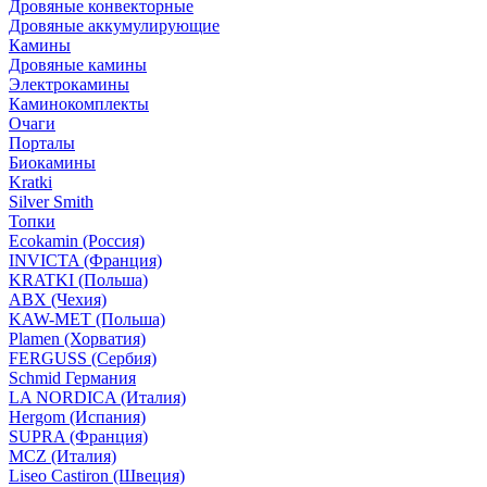
Дровяные конвекторные
Дровяные аккумулирующие
Камины
Дровяные камины
Электрокамины
Каминокомплекты
Очаги
Порталы
Биокамины
Kratki
Silver Smith
Топки
Ecokamin (Россия)
INVICTA (Франция)
KRATKI (Польша)
ABX (Чехия)
KAW-MET (Польша)
Plamen (Хорватия)
FERGUSS (Сербия)
Schmid Германия
LA NORDICA (Италия)
Hergom (Испания)
SUPRA (Франция)
MCZ (Италия)
Liseo Castiron (Швеция)