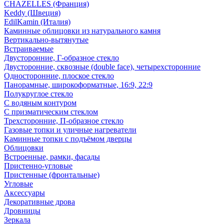
CHAZELLES (Франция)
Keddy (Швеция)
EdilKamin (Италия)
Каминные облицовки из натурального камня
Вертикально-вытянутые
Встраиваемые
Двусторонние, Г-образное стекло
Двусторонние, сквозные (double face), четырехсторонние
Односторонние, плоское стекло
Панорамные, широкоформатные, 16:9, 22:9
Полукруглое стекло
С водяным контуром
С призматическим стеклом
Трехсторонние, П-образное стекло
Газовые топки и уличные нагреватели
Каминные топки с подъёмом дверцы
Облицовки
Встроенные, рамки, фасады
Пристенно-угловые
Пристенные (фронтальные)
Угловые
Аксессуары
Декоративные дрова
Дровницы
Зеркала