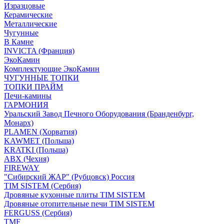
Изразцовые
Керамические
Металлические
Чугунные
В Камне
INVICTA (Франция)
ЭкоКамин
Комплектующие ЭкоКамин
ЧУГУННЫЕ ТОПКИ
ТОПКИ ПРАЙМ
Печи-камины
ГАРМОНИЯ
Уральский Завод Печного Оборудования (Бранденбург,
Монарх)
PLAMEN (Хорватия)
KAWMET (Польша)
KRATKI (Польша)
ABX (Чехия)
FIREWAY
"Сибирский ЖАР" (Рубцовск) Россия
TIM SISTEM (Сербия)
Дровяные кухонные плиты TIM SISTEM
Дровяные отопительные печи TIM SISTEM
FERGUSS (Сербия)
TMF