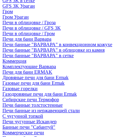
GFS 3K в сетке
GFS 3K Ураган
Гром
Гром Ураган
Печи в облицовке / Гроза
Печи в облицовке / GFS 3K
Печи в облицовке / Гром
Печи для бани Варвара
Печи банные "ВАРВАРА" в конвекционном кожухе
Печи банные "ВАРВАРА" в облицовке из камня
Печи банные "ВАРВАРА" в сетке
Коммерция
Комплектующие Варвара
Печи для бани ERMAK
Дровяные печи для бани Ermak
Газовые печи для бани Ermak
Газовые горелки
Газодровяные печи для бани Ermak
Сибирские печи Термофор
Печи банные толстостенные
Печи банные из нержавеющей стали
С чугунной топкой
Печи чугунные Искандер
Банные печи "Сабантуй"
Коммерческие печи