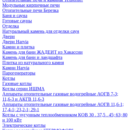
Модульные кирпичные печи
Отопительные печи Березка
Баня и сауна
Готовые сауны
Отделка
Натуральный камень для отделки саун
Двери
Двери Harvia
Камни и плитка
Камень для бани ЖАДЕИТ из Хакассии
Камень для бани и ландшафта
Плитка из натурального камня
Камни Harvia
Парогенераторы
Котлы
Газовые котлы
Котлы серии ИШМА
Аппараты отопительные газовые водогрейные АОГВ 7-3;
11,6-3 и АКГВ 11,6-3
Аппараты отопительные газовые водогрейные АОГВ 11,6-1;
17,4-1; 23,2-1; 29-1
Котлы с чугунным теплообменником КОВ 30 . 37,5 . 45; 63; 80
и 100 кВт
Электрические котлы