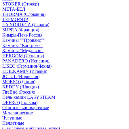
STOKER (Стокер)
МЕТА-БЕЛ
THORMA (Словакия)
ТЕРМОФОР
LA NORDICA (Италия)
SUPRA (Франция)
Кимры-Печь Россия
Камины ""Прованс""
Камины "Кострома"
Камины "Медальон"
HERGOM (Испания)
PANADERO (Испания)
LISEO (Германия-Чехия)
EDILKAMIN (Италия)
JOTUL (Норвегия)
MORSO (Дания)
KEDDY (Швеция)
FireBird (Россия)
Печь-камин EASYSTEAM
DEFRO (Польша)
Отопительно-варочные
Металлические
Чугунные
Пеллетные
С водяным контуром (Termo)