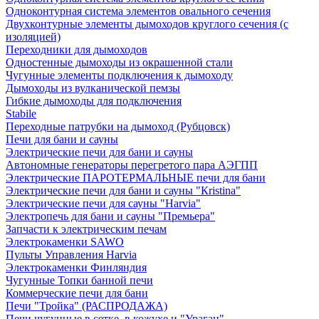
Одноконтурная система элементов овального сечения
Двухконтурные элементы дымоходов круглого сечения (с
изоляцией)
Переходники для дымоходов
Одностенные дымоходы из окрашенной стали
Чугунные элементы подключения к дымоходу
Дымоходы из вулканической пемзы
Гибкие дымоходы для подключения
Stabile
Переходные патрубки на дымоход (Рубцовск)
Печи для бани и сауны
Электрические печи для бани и сауны
Автономные генераторы перегретого пара АЭГПП
Электрические ПАРОТЕРМАЛЬНЫЕ печи для бани
Электрические печи для бани и сауны "Кristina"
Электрические печи для сауны "Harvia"
Электропечь для бани и сауны "Премьера"
Запчасти к электрическим печам
Электрокаменки SAWO
Пульты Управления Harvia
Электрокаменки Финляндия
Чугунные Топки банной печи
Коммерческие печи для бани
Печи "Тройка" (РАСПРОДАЖА)
Печи чугунные в сетке, в кожухе и "Ураган"