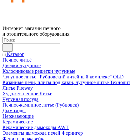
Интернет-магазин печного
и отопительного оборудования
Каталог
Печное литьё
Дверки чугунные
Колосниковые решетки чугунные
Чугунное литье "Рубцовский литейный комплекс" OLD
Казанные печи, плиты под казан, чугунное литье Технолит
Литье Fireway
Художественное Литье
Чугунная посуда
Печное-каминное литье (Рубцовск)
Дымоходы
Нержавеющие
Керамические
Керамические дымоходы AWT
Элементы дымохода печей Ферингер
Феникс нержавейка