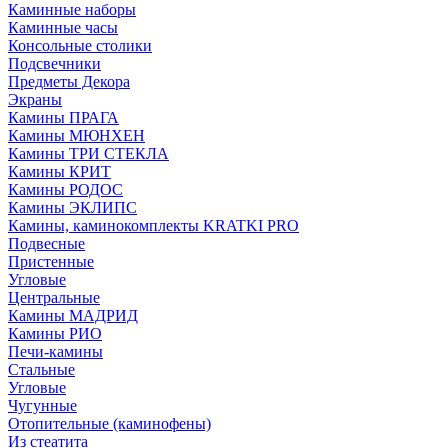
Каминные наборы
Каминные часы
Консольные столики
Подсвечники
Предметы Декора
Экраны
Камины ПРАГА
Камины МЮНХЕН
Камины ТРИ СТЕКЛА
Камины КРИТ
Камины РОДОС
Камины ЭКЛИПС
Камины, каминокомплекты KRATKI PRO
Подвесные
Пристенные
Угловые
Центральные
Камины МАДРИД
Камины РИО
Печи-камины
Стальные
Угловые
Чугунные
Отопительные (каминофены)
Из стеатита