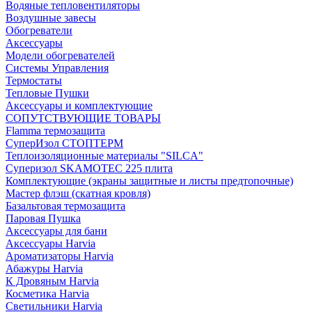
Водяные тепловентиляторы
Воздушные завесы
Обогреватели
Аксессуары
Модели обогревателей
Системы Управления
Термостаты
Тепловые Пушки
Аксессуары и комплектующие
СОПУТСТВУЮЩИЕ ТОВАРЫ
Flamma термозащита
СуперИзол СТОПТЕРМ
Теплоизоляционные материалы "SILCA"
Суперизол SKAMOTEC 225 плита
Комплектующие (экраны защитные и листы предтопочные)
Мастер флэш (скатная кровля)
Базальтовая термозащита
Паровая Пушка
Аксессуары для бани
Аксессуары Harvia
Ароматизаторы Harvia
Абажуры Harvia
К Дровяным Harvia
Косметика Harvia
Светильники Harvia