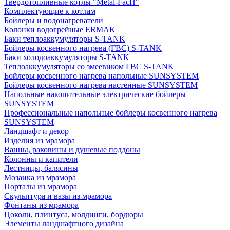
Твердотопливные котлы "Metal-FacH"
Комплектующие к котлам
Бойлеры и водонагреватели
Колонки водогрейные ERMAK
Баки теплоаккумуляторы S-TANK
Бойлеры косвенного нагрева (ГВС) S-TANK
Баки холодоаккумуляторы S-TANK
Теплоаккумуляторы со змеевиком ГВС S-TANK
Бойлеры косвенного нагрева напольные SUNSYSTEM
Бойлеры косвенного нагрева настенные SUNSYSTEM
Напольные накопительные электрические бойлеры
SUNSYSTEM
Профессиональные напольные бойлеры косвенного нагрева
SUNSYSTEM
Ландшафт и декор
Изделия из мрамора
Ванны, раковины и душевые поддоны
Колонны и капители
Лестницы, балясины
Мозаика из мрамора
Порталы из мрамора
Скульптура и вазы из мрамора
Фонтаны из мрамора
Цоколи, плинтуса, молдинги, бордюры
Элементы ландшафтного дизайна