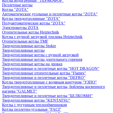
Котлы водогрейные "ТЕРМОФОР"
Пеллетные котлы
Котлы "ZOTA"
Автоматические угольные и пеллетные котлы "ZOTA"
Котлы твердотопливные "ZOTA"
Полуавтоматические котлы "ZOTA"
Электрокотлы ZOTA
Отопительные котлы Heiztechnik
Котлы с ручной загрузкой топлива Heiztechnik
Отопительные котлы TMF
Твердотопливные котлы Stoker
Твердотопливные котлы
Твердотопливные котлы с ручной загрузкой
Твердотопливные котлы длительного горения
Твердотопливные котлы на дровах
Твердотопливные и пеллетные котлы "HOT DRAGON"
Твердотопливные отопительные котлы "Flames"
Твердотопливные и пеллетные котлы "DEFRO"
Котлы твердотопливные с водяным контуром "УЗПО"
Твердотопливные и пеллетные котлы, бойлеры косвенного
нагрева "GALMET"
Твердотопливные и пеллетные котлы "БЕЛКОМiН"
Твердотопливные котлы "KENTATSU"
Котлы с чугунным теплообменником
Котлы пеллетно-угольные "FACI"