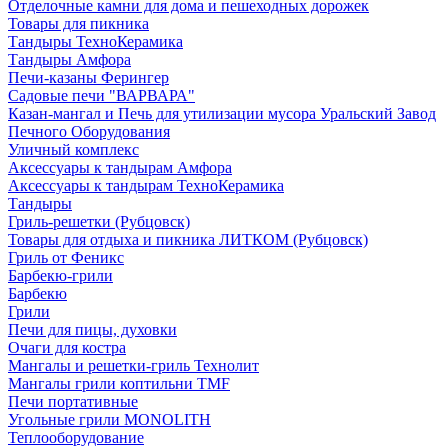
Отделочные камни для дома и пешеходных дорожек
Товары для пикника
Тандыры ТехноКерамика
Тандыры Амфора
Печи-казаны Ферингер
Садовые печи "ВАРВАРА"
Казан-мангал и Печь для утилизации мусора Уральский Завод
Печного Оборудования
Уличный комплекс
Аксессуары к тандырам Амфора
Аксессуары к тандырам ТехноКерамика
Тандыры
Гриль-решетки (Рубцовск)
Товары для отдыха и пикника ЛИТКОМ (Рубцовск)
Гриль от Феникс
Барбекю-грили
Барбекю
Грили
Печи для пицы, духовки
Очаги для костра
Мангалы и решетки-гриль Технолит
Мангалы грили коптильни TMF
Печи портативные
Угольные грили MONOLITH
Теплооборудование