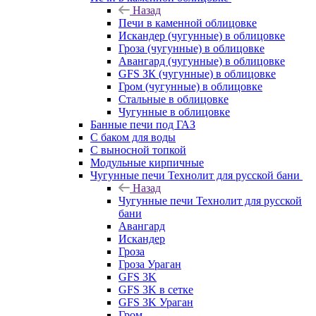
Назад
Печи в каменной облицовке
Искандер (чугунные) в облицовке
Гроза (чугунные) в облицовке
Авангард (чугунные) в облицовке
GFS ЗК (чугунные) в облицовке
Гром (чугунные) в облицовке
Стальные в облицовке
Чугунные в облицовке
Банные печи под ГАЗ
С баком для воды
С выносной топкой
Модульные кирпичные
Чугунные печи Технолит для русской бани
Назад
Чугунные печи Технолит для русской
бани
Авангард
Искандер
Гроза
Гроза Ураган
GFS 3K
GFS 3K в сетке
GFS 3K Ураган
Гром