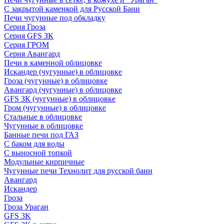
С закрытой каменкой для Русской Бани
Печи чугунные под обкладку
Серия Гроза
Серия GFS ЗК
Серия ГРОМ
Серия Авангард
Печи в каменной облицовке
Искандер (чугунные) в облицовке
Гроза (чугунные) в облицовке
Авангард (чугунные) в облицовке
GFS ЗК (чугунные) в облицовке
Гром (чугунные) в облицовке
Стальные в облицовке
Чугунные в облицовке
Банные печи под ГАЗ
С баком для воды
С выносной топкой
Модульные кирпичные
Чугунные печи Технолит для русской бани
Авангард
Искандер
Гроза
Гроза Ураган
GFS 3K