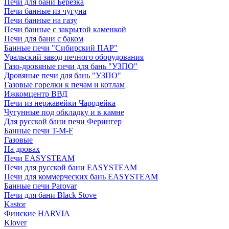
Печи для бани Березка
Печи банные из чугуна
Печи банные на газу
Печи банные с закрытой каменкой
Печи для бани с баком
Банные печи "Сибирский ПАР"
Уральский завод печного оборудования
Газо-дровяные печи для бань "УЗПО"
Дровяные печи для бань "УЗПО"
Газовые горелки к печам и котлам
Ижкомцентр ВВД
Печи из нержавейки Чародейка
Чугунные под обкладку и в камне
Для русской бани печи Ферингер
Банные печи T-M-F
Газовые
На дровах
Печи EASYSTEAM
Печи для русской бани EASYSTEAM
Печи для коммерческих бань EASYSTEAM
Банные печи Parovar
Печи для бани Black Stove
Kastor
Финские HARVIA
Klover