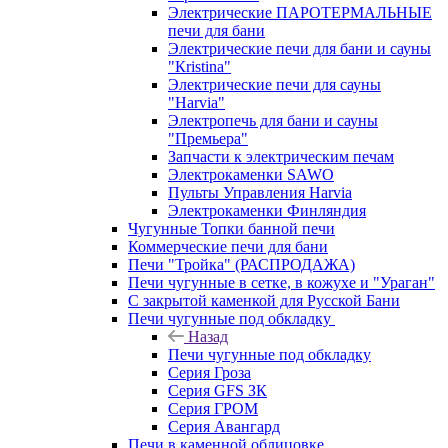
Электрические ПАРОТЕРМАЛЬНЫЕ
печи для бани
Электрические печи для бани и сауны
"Кristina"
Электрические печи для сауны
"Harvia"
Электропечь для бани и сауны
"Премьера"
Запчасти к электрическим печам
Электрокаменки SAWO
Пульты Управления Harvia
Электрокаменки Финляндия
Чугунные Топки банной печи
Коммерческие печи для бани
Печи "Тройка" (РАСПРОДАЖА)
Печи чугунные в сетке, в кожухе и "Ураган"
С закрытой каменкой для Русской Бани
Печи чугунные под обкладку
Назад
Печи чугунные под обкладку
Серия Гроза
Серия GFS ЗК
Серия ГРОМ
Серия Авангард
Печи в каменной облицовке