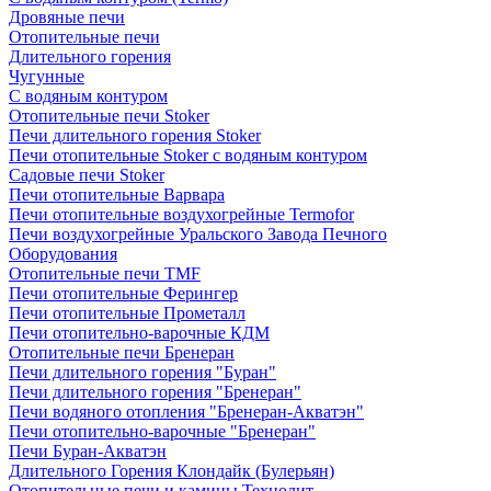
Дровяные печи
Отопительные печи
Длительного горения
Чугунные
C водяным контуром
Отопительные печи Stoker
Печи длительного горения Stoker
Печи отопительные Stoker с водяным контуром
Садовые печи Stoker
Печи отопительные Варвара
Печи отопительные воздухогрейные Termofor
Печи воздухогрейные Уральского Завода Печного
Оборудования
Отопительные печи TMF
Печи отопительные Ферингер
Печи отопительные Прометалл
Печи отопительно-варочные КДМ
Отопительные печи Бренеран
Печи длительного горения "Буран"
Печи длительного горения "Бренеран"
Печи водяного отопления "Бренеран-Акватэн"
Печи отопительно-варочные "Бренеран"
Печи Буран-Акватэн
Длительного Горения Клондайк (Булерьян)
Отопительные печи и камины Технолит