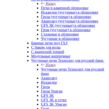
Назад
Печи в каменной облицовке
Искандер (чугунные) в облицовке
Гроза (чугунные) в облицовке
Авангард (чугунные) в облицовке
GFS ЗК (чугунные) в облицовке
Гром (чугунные) в облицовке
Стальные в облицовке
Чугунные в облицовке
Банные печи под ГАЗ
С баком для воды
С выносной топкой
Модульные кирпичные
Чугунные печи Технолит для русской бани
Назад
Чугунные печи Технолит для русской
бани
Авангард
Искандер
Гроза
Гроза Ураган
GFS 3K
GFS 3K в сетке
GFS 3K Ураган
Гром