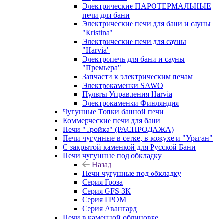
Электрические ПАРОТЕРМАЛЬНЫЕ
печи для бани
Электрические печи для бани и сауны
"Кristina"
Электрические печи для сауны
"Harvia"
Электропечь для бани и сауны
"Премьера"
Запчасти к электрическим печам
Электрокаменки SAWO
Пульты Управления Harvia
Электрокаменки Финляндия
Чугунные Топки банной печи
Коммерческие печи для бани
Печи "Тройка" (РАСПРОДАЖА)
Печи чугунные в сетке, в кожухе и "Ураган"
С закрытой каменкой для Русской Бани
Печи чугунные под обкладку
Назад
Печи чугунные под обкладку
Серия Гроза
Серия GFS ЗК
Серия ГРОМ
Серия Авангард
Печи в каменной облицовке