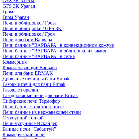
GFS 3K в сетке
GFS 3K Ураган
Гром
Гром Ураган
Печи в облицовке / Гроза
Печи в облицовке / GFS 3K
Печи в облицовке / Гром
Печи для бани Варвара
Печи банные "ВАРВАРА" в конвекционном кожухе
Печи банные "ВАРВАРА" в облицовке из камня
Печи банные "ВАРВАРА" в сетке
Коммерция
Комплектующие Варвара
Печи для бани ERMAK
Дровяные печи для бани Ermak
Газовые печи для бани Ermak
Газовые горелки
Газодровяные печи для бани Ermak
Сибирские печи Термофор
Печи банные толстостенные
Печи банные из нержавеющей стали
С чугунной топкой
Печи чугунные Искандер
Банные печи "Сабантуй"
Коммерческие печи