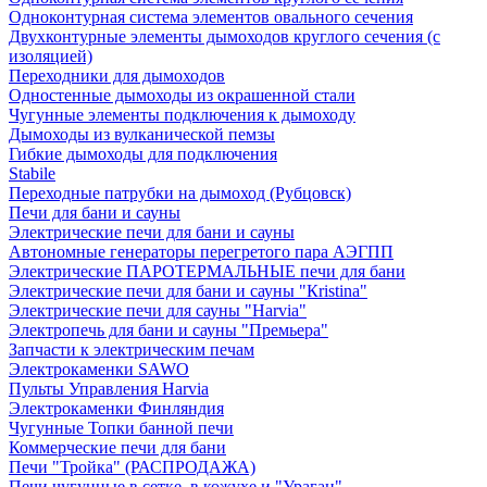
Одноконтурная система элементов овального сечения
Двухконтурные элементы дымоходов круглого сечения (с
изоляцией)
Переходники для дымоходов
Одностенные дымоходы из окрашенной стали
Чугунные элементы подключения к дымоходу
Дымоходы из вулканической пемзы
Гибкие дымоходы для подключения
Stabile
Переходные патрубки на дымоход (Рубцовск)
Печи для бани и сауны
Электрические печи для бани и сауны
Автономные генераторы перегретого пара АЭГПП
Электрические ПАРОТЕРМАЛЬНЫЕ печи для бани
Электрические печи для бани и сауны "Кristina"
Электрические печи для сауны "Harvia"
Электропечь для бани и сауны "Премьера"
Запчасти к электрическим печам
Электрокаменки SAWO
Пульты Управления Harvia
Электрокаменки Финляндия
Чугунные Топки банной печи
Коммерческие печи для бани
Печи "Тройка" (РАСПРОДАЖА)
Печи чугунные в сетке, в кожухе и "Ураган"