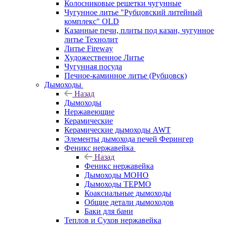
Колосниковые решетки чугунные
Чугунное литье "Рубцовский литейный
комплекс" OLD
Казанные печи, плиты под казан, чугунное
литье Технолит
Литье Fireway
Художественное Литье
Чугунная посуда
Печное-каминное литье (Рубцовск)
Дымоходы
Назад
Дымоходы
Нержавеющие
Керамические
Керамические дымоходы AWT
Элементы дымохода печей Ферингер
Феникс нержавейка
Назад
Феникс нержавейка
Дымоходы МОНО
Дымоходы ТЕРМО
Коаксиальные дымоходы
Общие детали дымоходов
Баки для бани
Теплов и Сухов нержавейка