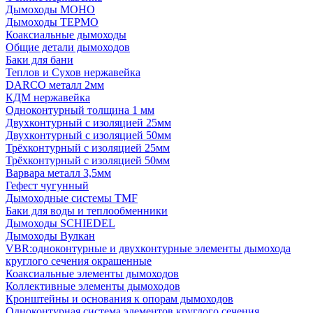
Дымоходы МОНО
Дымоходы ТЕРМО
Коаксиальные дымоходы
Общие детали дымоходов
Баки для бани
Теплов и Сухов нержавейка
DARCO металл 2мм
КДМ нержавейка
Одноконтурный толщина 1 мм
Двухконтурный с изоляцией 25мм
Двухконтурный с изоляцией 50мм
Трёхконтурный с изоляцией 25мм
Трёхконтурный с изоляцией 50мм
Варвара металл 3,5мм
Гефест чугунный
Дымоходные системы TMF
Баки для воды и теплообменники
Дымоходы SCHIEDEL
Дымоходы Вулкан
VBR:одноконтурные и двухконтурные элементы дымохода
круглого сечения окрашенные
Коаксиальные элементы дымоходов
Коллективные элементы дымоходов
Кронштейны и основания к опорам дымоходов
Одноконтурная система элементов круглого сечения