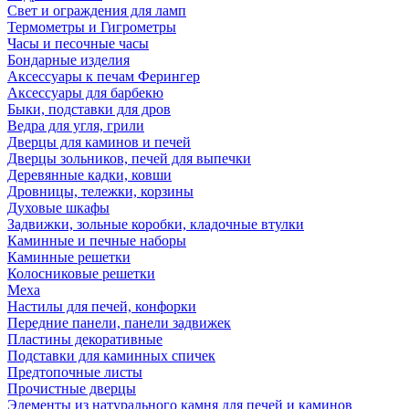
Свет и ограждения для ламп
Термометры и Гигрометры
Часы и песочные часы
Бондарные изделия
Аксессуары к печам Ферингер
Аксессуары для барбекю
Быки, подставки для дров
Ведра для угля, грили
Дверцы для каминов и печей
Дверцы зольников, печей для выпечки
Деревянные кадки, ковши
Дровницы, тележки, корзины
Духовые шкафы
Задвижки, зольные коробки, кладочные втулки
Каминные и печные наборы
Каминные решетки
Колосниковые решетки
Меха
Настилы для печей, конфорки
Передние панели, панели задвижек
Пластины декоративные
Подставки для каминных спичек
Предтопочные листы
Прочистные дверцы
Элементы из натурального камня для печей и каминов