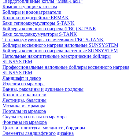
Твердотопливные котлы "Metal-FacH"
Комплектующие к котлам
Бойлеры и водонагреватели
Колонки водогрейные ERMAK
Баки теплоаккумуляторы S-TANK
Бойлеры косвенного нагрева (ГВС) S-TANK
Баки холодоаккумуляторы S-TANK
Теплоаккумуляторы со змеевиком ГВС S-TANK
Бойлеры косвенного нагрева напольные SUNSYSTEM
Бойлеры косвенного нагрева настенные SUNSYSTEM
Напольные накопительные электрические бойлеры
SUNSYSTEM
Профессиональные напольные бойлеры косвенного нагрева
SUNSYSTEM
Ландшафт и декор
Изделия из мрамора
Ванны, раковины и душевые поддоны
Колонны и капители
Лестницы, балясины
Мозаика из мрамора
Порталы из мрамора
Скульптура и вазы из мрамора
Фонтаны из мрамора
Цоколи, плинтуса, молдинги, бордюры
Элементы ландшафтного дизайна