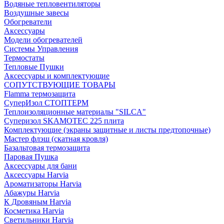
Водяные тепловентиляторы
Воздушные завесы
Обогреватели
Аксессуары
Модели обогревателей
Системы Управления
Термостаты
Тепловые Пушки
Аксессуары и комплектующие
СОПУТСТВУЮЩИЕ ТОВАРЫ
Flamma термозащита
СуперИзол СТОПТЕРМ
Теплоизоляционные материалы "SILCA"
Суперизол SKAMOTEC 225 плита
Комплектующие (экраны защитные и листы предтопочные)
Мастер флэш (скатная кровля)
Базальтовая термозащита
Паровая Пушка
Аксессуары для бани
Аксессуары Harvia
Ароматизаторы Harvia
Абажуры Harvia
К Дровяным Harvia
Косметика Harvia
Светильники Harvia