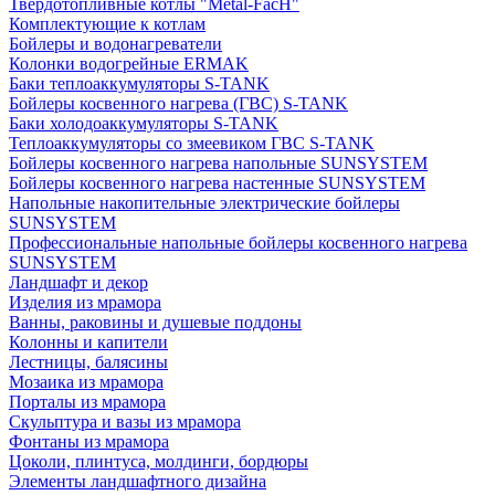
Твердотопливные котлы "Metal-FacH"
Комплектующие к котлам
Бойлеры и водонагреватели
Колонки водогрейные ERMAK
Баки теплоаккумуляторы S-TANK
Бойлеры косвенного нагрева (ГВС) S-TANK
Баки холодоаккумуляторы S-TANK
Теплоаккумуляторы со змеевиком ГВС S-TANK
Бойлеры косвенного нагрева напольные SUNSYSTEM
Бойлеры косвенного нагрева настенные SUNSYSTEM
Напольные накопительные электрические бойлеры
SUNSYSTEM
Профессиональные напольные бойлеры косвенного нагрева
SUNSYSTEM
Ландшафт и декор
Изделия из мрамора
Ванны, раковины и душевые поддоны
Колонны и капители
Лестницы, балясины
Мозаика из мрамора
Порталы из мрамора
Скульптура и вазы из мрамора
Фонтаны из мрамора
Цоколи, плинтуса, молдинги, бордюры
Элементы ландшафтного дизайна