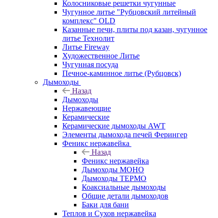
Колосниковые решетки чугунные
Чугунное литье "Рубцовский литейный
комплекс" OLD
Казанные печи, плиты под казан, чугунное
литье Технолит
Литье Fireway
Художественное Литье
Чугунная посуда
Печное-каминное литье (Рубцовск)
Дымоходы
Назад
Дымоходы
Нержавеющие
Керамические
Керамические дымоходы AWT
Элементы дымохода печей Ферингер
Феникс нержавейка
Назад
Феникс нержавейка
Дымоходы МОНО
Дымоходы ТЕРМО
Коаксиальные дымоходы
Общие детали дымоходов
Баки для бани
Теплов и Сухов нержавейка