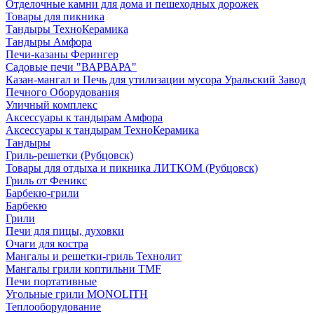
Отделочные камни для дома и пешеходных дорожек
Товары для пикника
Тандыры ТехноКерамика
Тандыры Амфора
Печи-казаны Ферингер
Садовые печи "ВАРВАРА"
Казан-мангал и Печь для утилизации мусора Уральский Завод
Печного Оборудования
Уличный комплекс
Аксессуары к тандырам Амфора
Аксессуары к тандырам ТехноКерамика
Тандыры
Гриль-решетки (Рубцовск)
Товары для отдыха и пикника ЛИТКОМ (Рубцовск)
Гриль от Феникс
Барбекю-грили
Барбекю
Грили
Печи для пицы, духовки
Очаги для костра
Мангалы и решетки-гриль Технолит
Мангалы грили коптильни TMF
Печи портативные
Угольные грили MONOLITH
Теплооборудование