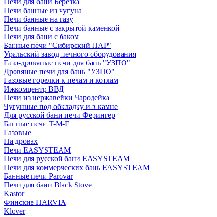
Печи для бани Березка
Печи банные из чугуна
Печи банные на газу
Печи банные с закрытой каменкой
Печи для бани с баком
Банные печи "Сибирский ПАР"
Уральский завод печного оборудования
Газо-дровяные печи для бань "УЗПО"
Дровяные печи для бань "УЗПО"
Газовые горелки к печам и котлам
Ижкомцентр ВВД
Печи из нержавейки Чародейка
Чугунные под обкладку и в камне
Для русской бани печи Ферингер
Банные печи T-M-F
Газовые
На дровах
Печи EASYSTEAM
Печи для русской бани EASYSTEAM
Печи для коммерческих бань EASYSTEAM
Банные печи Parovar
Печи для бани Black Stove
Kastor
Финские HARVIA
Klover