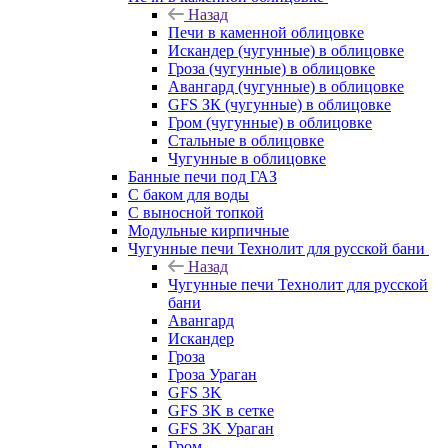
Назад
Печи в каменной облицовке
Искандер (чугунные) в облицовке
Гроза (чугунные) в облицовке
Авангард (чугунные) в облицовке
GFS ЗК (чугунные) в облицовке
Гром (чугунные) в облицовке
Стальные в облицовке
Чугунные в облицовке
Банные печи под ГАЗ
С баком для воды
С выносной топкой
Модульные кирпичные
Чугунные печи Технолит для русской бани
Назад
Чугунные печи Технолит для русской
бани
Авангард
Искандер
Гроза
Гроза Ураган
GFS 3K
GFS 3K в сетке
GFS 3K Ураган
Гром