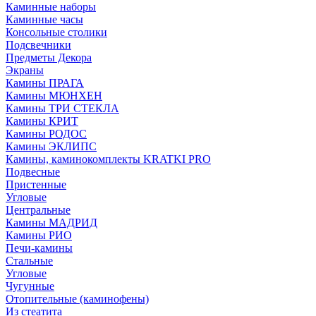
Каминные наборы
Каминные часы
Консольные столики
Подсвечники
Предметы Декора
Экраны
Камины ПРАГА
Камины МЮНХЕН
Камины ТРИ СТЕКЛА
Камины КРИТ
Камины РОДОС
Камины ЭКЛИПС
Камины, каминокомплекты KRATKI PRO
Подвесные
Пристенные
Угловые
Центральные
Камины МАДРИД
Камины РИО
Печи-камины
Стальные
Угловые
Чугунные
Отопительные (каминофены)
Из стеатита