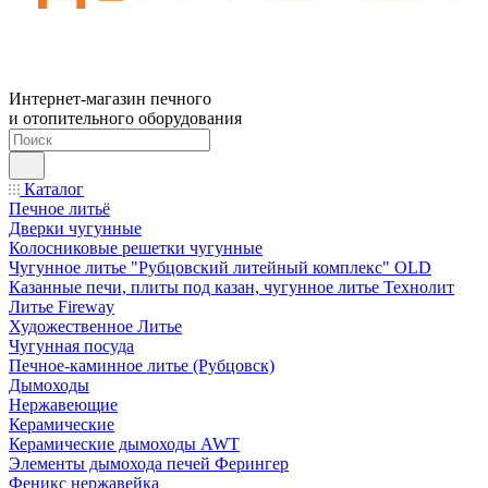
Интернет-магазин печного
и отопительного оборудования
Каталог
Печное литьё
Дверки чугунные
Колосниковые решетки чугунные
Чугунное литье "Рубцовский литейный комплекс" OLD
Казанные печи, плиты под казан, чугунное литье Технолит
Литье Fireway
Художественное Литье
Чугунная посуда
Печное-каминное литье (Рубцовск)
Дымоходы
Нержавеющие
Керамические
Керамические дымоходы AWT
Элементы дымохода печей Ферингер
Феникс нержавейка