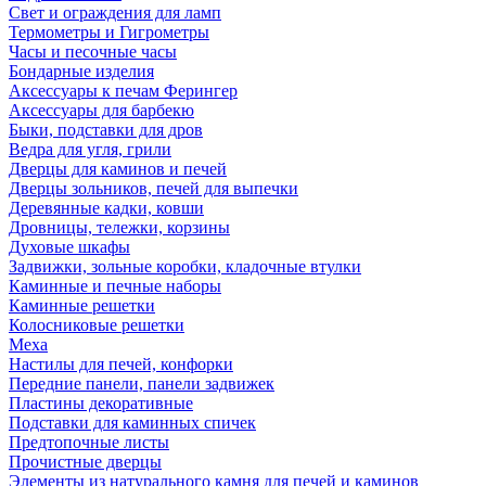
Свет и ограждения для ламп
Термометры и Гигрометры
Часы и песочные часы
Бондарные изделия
Аксессуары к печам Ферингер
Аксессуары для барбекю
Быки, подставки для дров
Ведра для угля, грили
Дверцы для каминов и печей
Дверцы зольников, печей для выпечки
Деревянные кадки, ковши
Дровницы, тележки, корзины
Духовые шкафы
Задвижки, зольные коробки, кладочные втулки
Каминные и печные наборы
Каминные решетки
Колосниковые решетки
Меха
Настилы для печей, конфорки
Передние панели, панели задвижек
Пластины декоративные
Подставки для каминных спичек
Предтопочные листы
Прочистные дверцы
Элементы из натурального камня для печей и каминов