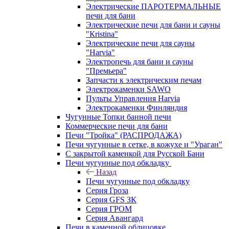
Электрические ПАРОТЕРМАЛЬНЫЕ
печи для бани
Электрические печи для бани и сауны
"Кristina"
Электрические печи для сауны
"Harvia"
Электропечь для бани и сауны
"Премьера"
Запчасти к электрическим печам
Электрокаменки SAWO
Пульты Управления Harvia
Электрокаменки Финляндия
Чугунные Топки банной печи
Коммерческие печи для бани
Печи "Тройка" (РАСПРОДАЖА)
Печи чугунные в сетке, в кожухе и "Ураган"
С закрытой каменкой для Русской Бани
Печи чугунные под обкладку
Назад
Печи чугунные под обкладку
Серия Гроза
Серия GFS ЗК
Серия ГРОМ
Серия Авангард
Печи в каменной облицовке