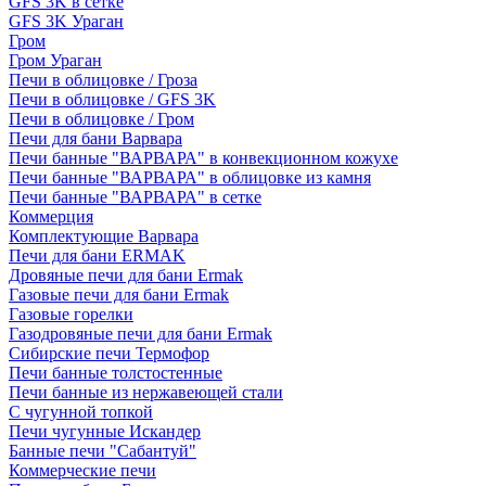
GFS 3K в сетке
GFS 3K Ураган
Гром
Гром Ураган
Печи в облицовке / Гроза
Печи в облицовке / GFS 3K
Печи в облицовке / Гром
Печи для бани Варвара
Печи банные "ВАРВАРА" в конвекционном кожухе
Печи банные "ВАРВАРА" в облицовке из камня
Печи банные "ВАРВАРА" в сетке
Коммерция
Комплектующие Варвара
Печи для бани ERMAK
Дровяные печи для бани Ermak
Газовые печи для бани Ermak
Газовые горелки
Газодровяные печи для бани Ermak
Сибирские печи Термофор
Печи банные толстостенные
Печи банные из нержавеющей стали
С чугунной топкой
Печи чугунные Искандер
Банные печи "Сабантуй"
Коммерческие печи