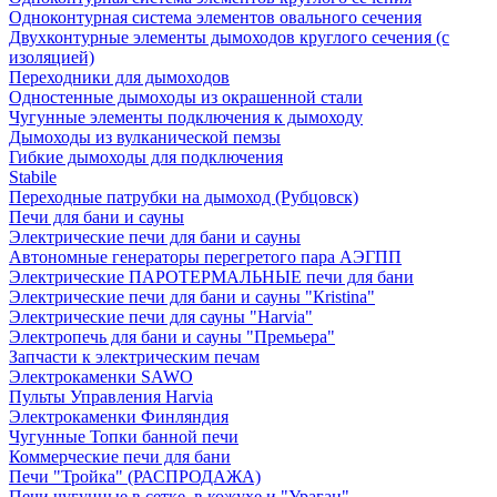
Одноконтурная система элементов овального сечения
Двухконтурные элементы дымоходов круглого сечения (с
изоляцией)
Переходники для дымоходов
Одностенные дымоходы из окрашенной стали
Чугунные элементы подключения к дымоходу
Дымоходы из вулканической пемзы
Гибкие дымоходы для подключения
Stabile
Переходные патрубки на дымоход (Рубцовск)
Печи для бани и сауны
Электрические печи для бани и сауны
Автономные генераторы перегретого пара АЭГПП
Электрические ПАРОТЕРМАЛЬНЫЕ печи для бани
Электрические печи для бани и сауны "Кristina"
Электрические печи для сауны "Harvia"
Электропечь для бани и сауны "Премьера"
Запчасти к электрическим печам
Электрокаменки SAWO
Пульты Управления Harvia
Электрокаменки Финляндия
Чугунные Топки банной печи
Коммерческие печи для бани
Печи "Тройка" (РАСПРОДАЖА)
Печи чугунные в сетке, в кожухе и "Ураган"