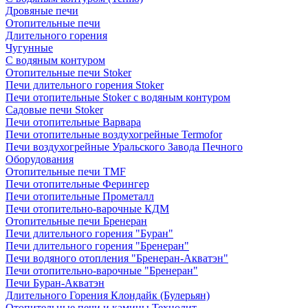
Дровяные печи
Отопительные печи
Длительного горения
Чугунные
C водяным контуром
Отопительные печи Stoker
Печи длительного горения Stoker
Печи отопительные Stoker с водяным контуром
Садовые печи Stoker
Печи отопительные Варвара
Печи отопительные воздухогрейные Termofor
Печи воздухогрейные Уральского Завода Печного
Оборудования
Отопительные печи TMF
Печи отопительные Ферингер
Печи отопительные Прометалл
Печи отопительно-варочные КДМ
Отопительные печи Бренеран
Печи длительного горения "Буран"
Печи длительного горения "Бренеран"
Печи водяного отопления "Бренеран-Акватэн"
Печи отопительно-варочные "Бренеран"
Печи Буран-Акватэн
Длительного Горения Клондайк (Булерьян)
Отопительные печи и камины Технолит