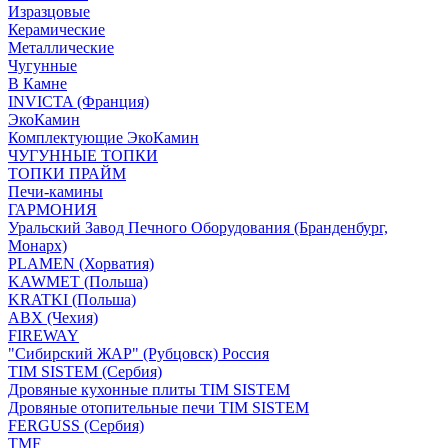
Изразцовые
Керамические
Металлические
Чугунные
В Камне
INVICTA (Франция)
ЭкоКамин
Комплектующие ЭкоКамин
ЧУГУННЫЕ ТОПКИ
ТОПКИ ПРАЙМ
Печи-камины
ГАРМОНИЯ
Уральский Завод Печного Оборудования (Бранденбург,
Монарх)
PLAMEN (Хорватия)
KAWMET (Польша)
KRATKI (Польша)
ABX (Чехия)
FIREWAY
"Сибирский ЖАР" (Рубцовск) Россия
TIM SISTEM (Сербия)
Дровяные кухонные плиты TIM SISTEM
Дровяные отопительные печи TIM SISTEM
FERGUSS (Сербия)
TMF