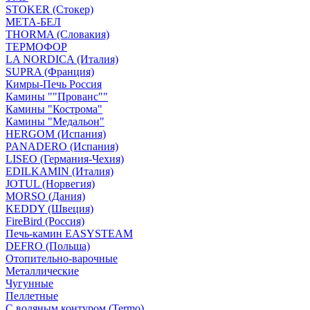
STOKER (Стокер)
МЕТА-БЕЛ
THORMA (Словакия)
ТЕРМОФОР
LA NORDICA (Италия)
SUPRA (Франция)
Кимры-Печь Россия
Камины ""Прованс""
Камины "Кострома"
Камины "Медальон"
HERGOM (Испания)
PANADERO (Испания)
LISEO (Германия-Чехия)
EDILKAMIN (Италия)
JOTUL (Норвегия)
MORSO (Дания)
KEDDY (Швеция)
FireBird (Россия)
Печь-камин EASYSTEAM
DEFRO (Польша)
Отопительно-варочные
Металлические
Чугунные
Пеллетные
С водяным контуром (Termo)