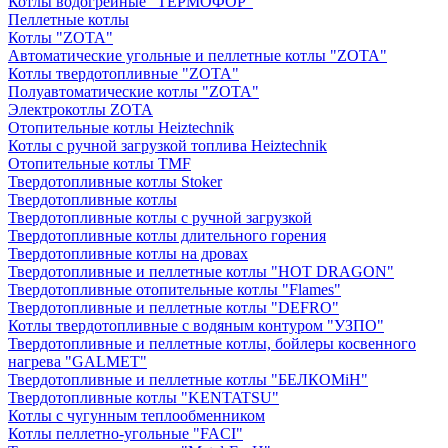
Котлы водогрейные "ТЕРМОФОР"
Пеллетные котлы
Котлы "ZOTA"
Автоматические угольные и пеллетные котлы "ZOTA"
Котлы твердотопливные "ZOTA"
Полуавтоматические котлы "ZOTA"
Электрокотлы ZOTA
Отопительные котлы Heiztechnik
Котлы с ручной загрузкой топлива Heiztechnik
Отопительные котлы TMF
Твердотопливные котлы Stoker
Твердотопливные котлы
Твердотопливные котлы с ручной загрузкой
Твердотопливные котлы длительного горения
Твердотопливные котлы на дровах
Твердотопливные и пеллетные котлы "HOT DRAGON"
Твердотопливные отопительные котлы "Flames"
Твердотопливные и пеллетные котлы "DEFRO"
Котлы твердотопливные с водяным контуром "УЗПО"
Твердотопливные и пеллетные котлы, бойлеры косвенного
нагрева "GALMET"
Твердотопливные и пеллетные котлы "БЕЛКОМiН"
Твердотопливные котлы "KENTATSU"
Котлы с чугунным теплообменником
Котлы пеллетно-угольные "FACI"