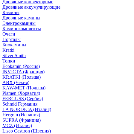
Дровяные конвекторные
Дровяные аккумулирующие
Камины
Дровяные камины
Электрокамины
Каминокомплекты
Очаги
Порталы
Биокамины
Kratki
Silver Smith
Топки
Ecokamin (Россия)
INVICTA (Франция)
KRATKI (Польша)
ABX (Чехия)
KAW-MET (Польша)
Plamen (Хорватия)
FERGUSS (Сербия)
Schmid Германия
LA NORDICA (Италия)
Hergom (Испания)
SUPRA (Франция)
MCZ (Италия)
Liseo Castiron (Швеция)