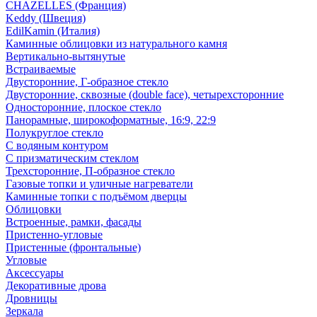
CHAZELLES (Франция)
Keddy (Швеция)
EdilKamin (Италия)
Каминные облицовки из натурального камня
Вертикально-вытянутые
Встраиваемые
Двусторонние, Г-образное стекло
Двусторонние, сквозные (double face), четырехсторонние
Односторонние, плоское стекло
Панорамные, широкоформатные, 16:9, 22:9
Полукруглое стекло
С водяным контуром
С призматическим стеклом
Трехсторонние, П-образное стекло
Газовые топки и уличные нагреватели
Каминные топки с подъёмом дверцы
Облицовки
Встроенные, рамки, фасады
Пристенно-угловые
Пристенные (фронтальные)
Угловые
Аксессуары
Декоративные дрова
Дровницы
Зеркала