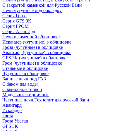
С закрытой каменкой для Русской Бани
Печи чугунные под обкладку
Серия Гроза
Серия GFS ЗК
Серия ГРОМ
Серия Авангард
Печи в каменной облицовке
Искандер (чугунные) в облицовке
Гроза (чугунные) в облицовке
Авангард (чугунные) в облицовке
GFS ЗК (чугунные) в облицовке
Гром (чугунные) в облицовке
Стальные в облицовке
Чугунные в облицовке
Банные печи под ГАЗ
С баком для воды
С выносной топкой
Модульные кирпичные
Чугунные печи Технолит для русской бани
Авангард
Искандер
Гроза
Гроза Ураган
GFS 3K