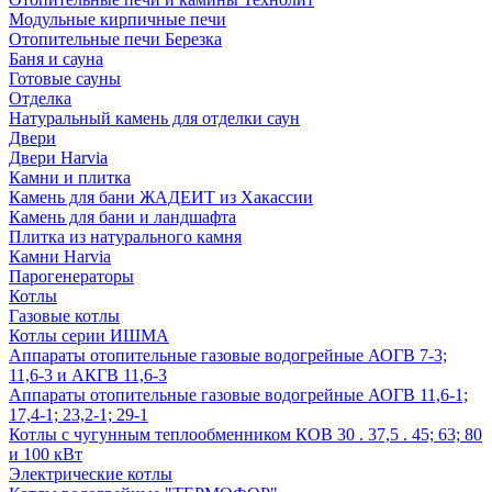
Модульные кирпичные печи
Отопительные печи Березка
Баня и сауна
Готовые сауны
Отделка
Натуральный камень для отделки саун
Двери
Двери Harvia
Камни и плитка
Камень для бани ЖАДЕИТ из Хакассии
Камень для бани и ландшафта
Плитка из натурального камня
Камни Harvia
Парогенераторы
Котлы
Газовые котлы
Котлы серии ИШМА
Аппараты отопительные газовые водогрейные АОГВ 7-3;
11,6-3 и АКГВ 11,6-3
Аппараты отопительные газовые водогрейные АОГВ 11,6-1;
17,4-1; 23,2-1; 29-1
Котлы с чугунным теплообменником КОВ 30 . 37,5 . 45; 63; 80
и 100 кВт
Электрические котлы