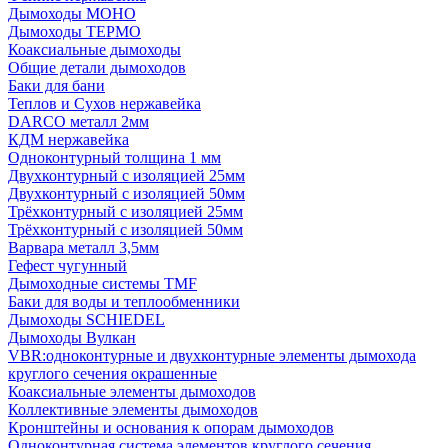
Дымоходы МОНО
Дымоходы ТЕРМО
Коаксиальные дымоходы
Общие детали дымоходов
Баки для бани
Теплов и Сухов нержавейка
DARCO металл 2мм
КДМ нержавейка
Одноконтурный толщина 1 мм
Двухконтурный с изоляцией 25мм
Двухконтурный с изоляцией 50мм
Трёхконтурный с изоляцией 25мм
Трёхконтурный с изоляцией 50мм
Варвара металл 3,5мм
Гефест чугунный
Дымоходные системы TMF
Баки для воды и теплообменники
Дымоходы SCHIEDEL
Дымоходы Вулкан
VBR:одноконтурные и двухконтурные элементы дымохода
круглого сечения окрашенные
Коаксиальные элементы дымоходов
Коллективные элементы дымоходов
Кронштейны и основания к опорам дымоходов
Одноконтурная система элементов круглого сечения