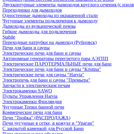
Двухконтурные элементы дымоходов круглого сечения (с изол
Переходники для дымоходов
Одностенные дымоходы из окрашенной стали
Чугунные элементы подключения к дымоходу
Дымоходы из вулканической пемзы
Гибкие дымоходы для подключения
Stabile
Переходные патрубки на дымоход (Рубцовск)
Печи для бани и сауны
Электрические печи для бани и сауны
Автономные генераторы перегретого пара АЭГПП
Электрические ПАРОТЕРМАЛЬНЫЕ печи для бани
Электрические печи для бани и сауны "Кristina"
Электрические печи для сауны "Harvia"
Электропечь для бани и сауны "Премьера"
Запчасти к электрическим печам
Электрокаменки SAWO
Пульты Управления Harvia
Электрокаменки Финляндия
Чугунные Топки банной печи
Коммерческие печи для бани
Печи "Тройка" (РАСПРОДАЖА)
Печи чугунные в сетке, в кожухе и "Ураган"
С закрытой каменкой для Русской Бани
Печи чугунные под обкладку