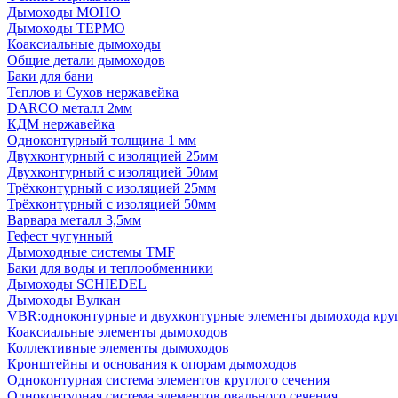
Дымоходы МОНО
Дымоходы ТЕРМО
Коаксиальные дымоходы
Общие детали дымоходов
Баки для бани
Теплов и Сухов нержавейка
DARCO металл 2мм
КДМ нержавейка
Одноконтурный толщина 1 мм
Двухконтурный с изоляцией 25мм
Двухконтурный с изоляцией 50мм
Трёхконтурный с изоляцией 25мм
Трёхконтурный с изоляцией 50мм
Варвара металл 3,5мм
Гефест чугунный
Дымоходные системы TMF
Баки для воды и теплообменники
Дымоходы SCHIEDEL
Дымоходы Вулкан
VBR:одноконтурные и двухконтурные элементы дымохода кру
Коаксиальные элементы дымоходов
Коллективные элементы дымоходов
Кронштейны и основания к опорам дымоходов
Одноконтурная система элементов круглого сечения
Одноконтурная система элементов овального сечения