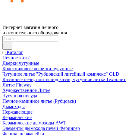
Интернет-магазин печного
и отопительного оборудования
Каталог
Печное литьё
Дверки чугунные
Колосниковые решетки чугунные
Чугунное литье "Рубцовский литейный комплекс" OLD
Казанные печи, плиты под казан, чугунное литье Технолит
Литье Fireway
Художественное Литье
Чугунная посуда
Печное-каминное литье (Рубцовск)
Дымоходы
Нержавеющие
Керамические
Керамические дымоходы AWT
Элементы дымохода печей Ферингер
Феникс нержавейка