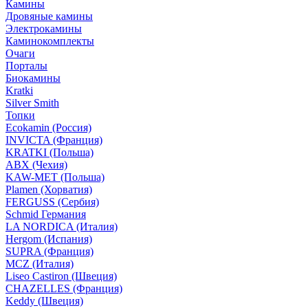
Камины
Дровяные камины
Электрокамины
Каминокомплекты
Очаги
Порталы
Биокамины
Kratki
Silver Smith
Топки
Ecokamin (Россия)
INVICTA (Франция)
KRATKI (Польша)
ABX (Чехия)
KAW-MET (Польша)
Plamen (Хорватия)
FERGUSS (Сербия)
Schmid Германия
LA NORDICA (Италия)
Hergom (Испания)
SUPRA (Франция)
MCZ (Италия)
Liseo Castiron (Швеция)
CHAZELLES (Франция)
Keddy (Швеция)