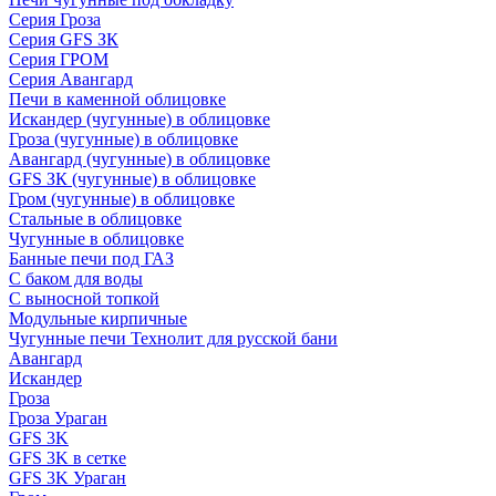
Серия Гроза
Серия GFS ЗК
Серия ГРОМ
Серия Авангард
Печи в каменной облицовке
Искандер (чугунные) в облицовке
Гроза (чугунные) в облицовке
Авангард (чугунные) в облицовке
GFS ЗК (чугунные) в облицовке
Гром (чугунные) в облицовке
Стальные в облицовке
Чугунные в облицовке
Банные печи под ГАЗ
С баком для воды
С выносной топкой
Модульные кирпичные
Чугунные печи Технолит для русской бани
Авангард
Искандер
Гроза
Гроза Ураган
GFS 3K
GFS 3K в сетке
GFS 3K Ураган