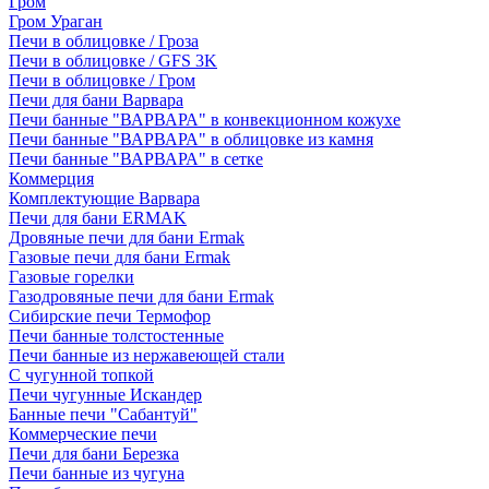
Гром
Гром Ураган
Печи в облицовке / Гроза
Печи в облицовке / GFS 3K
Печи в облицовке / Гром
Печи для бани Варвара
Печи банные "ВАРВАРА" в конвекционном кожухе
Печи банные "ВАРВАРА" в облицовке из камня
Печи банные "ВАРВАРА" в сетке
Коммерция
Комплектующие Варвара
Печи для бани ERMAK
Дровяные печи для бани Ermak
Газовые печи для бани Ermak
Газовые горелки
Газодровяные печи для бани Ermak
Сибирские печи Термофор
Печи банные толстостенные
Печи банные из нержавеющей стали
С чугунной топкой
Печи чугунные Искандер
Банные печи "Сабантуй"
Коммерческие печи
Печи для бани Березка
Печи банные из чугуна