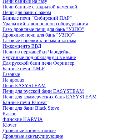
Печи банные на газу
Печи банные с закрытой каменкой
Печи для бани с баком
Банные печи "Сибирский ПАР"
Уральский завод печного оборудования
Газо-дровяные печи для бань "УЗПО"
Дровяные печи для бань "УЗПО"
Газовые горелки к печам и котлам
Ижкомцентр ВВД
Печи из нержавейки Чародейка
Чугунные под обкладку и в камне
Для русской бани печи Ферингер
Банные печи T-M-F
Газовые
На дровах
Печи EASYSTEAM
Печи для русской бани EASYSTEAM
Печи для коммерческих бань EASYSTEAM
Банные печи Parovar
Печи для бани Black Stove
Kastor
Финские HARVIA
Klover
Дровяные конвекторные
Дровяные аккумулирующие