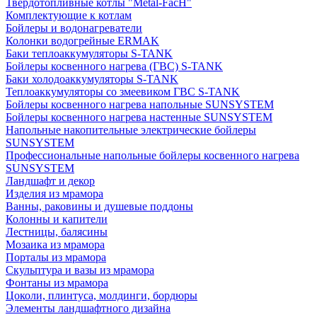
Твердотопливные котлы "Metal-FacH"
Комплектующие к котлам
Бойлеры и водонагреватели
Колонки водогрейные ERMAK
Баки теплоаккумуляторы S-TANK
Бойлеры косвенного нагрева (ГВС) S-TANK
Баки холодоаккумуляторы S-TANK
Теплоаккумуляторы со змеевиком ГВС S-TANK
Бойлеры косвенного нагрева напольные SUNSYSTEM
Бойлеры косвенного нагрева настенные SUNSYSTEM
Напольные накопительные электрические бойлеры
SUNSYSTEM
Профессиональные напольные бойлеры косвенного нагрева
SUNSYSTEM
Ландшафт и декор
Изделия из мрамора
Ванны, раковины и душевые поддоны
Колонны и капители
Лестницы, балясины
Мозаика из мрамора
Порталы из мрамора
Скульптура и вазы из мрамора
Фонтаны из мрамора
Цоколи, плинтуса, молдинги, бордюры
Элементы ландшафтного дизайна