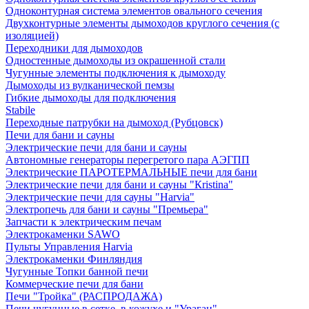
Одноконтурная система элементов овального сечения
Двухконтурные элементы дымоходов круглого сечения (с
изоляцией)
Переходники для дымоходов
Одностенные дымоходы из окрашенной стали
Чугунные элементы подключения к дымоходу
Дымоходы из вулканической пемзы
Гибкие дымоходы для подключения
Stabile
Переходные патрубки на дымоход (Рубцовск)
Печи для бани и сауны
Электрические печи для бани и сауны
Автономные генераторы перегретого пара АЭГПП
Электрические ПАРОТЕРМАЛЬНЫЕ печи для бани
Электрические печи для бани и сауны "Кristina"
Электрические печи для сауны "Harvia"
Электропечь для бани и сауны "Премьера"
Запчасти к электрическим печам
Электрокаменки SAWO
Пульты Управления Harvia
Электрокаменки Финляндия
Чугунные Топки банной печи
Коммерческие печи для бани
Печи "Тройка" (РАСПРОДАЖА)
Печи чугунные в сетке, в кожухе и "Ураган"