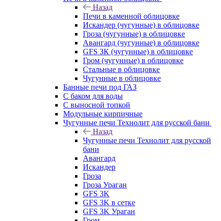
Назад
Печи в каменной облицовке
Искандер (чугунные) в облицовке
Гроза (чугунные) в облицовке
Авангард (чугунные) в облицовке
GFS ЗК (чугунные) в облицовке
Гром (чугунные) в облицовке
Стальные в облицовке
Чугунные в облицовке
Банные печи под ГАЗ
С баком для воды
С выносной топкой
Модульные кирпичные
Чугунные печи Технолит для русской бани
Назад
Чугунные печи Технолит для русской
бани
Авангард
Искандер
Гроза
Гроза Ураган
GFS 3K
GFS 3K в сетке
GFS 3K Ураган
Гром