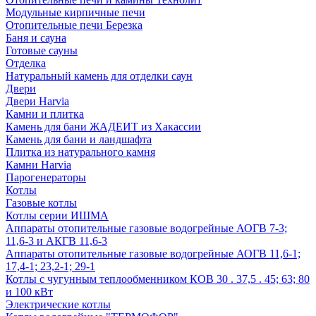
Модульные кирпичные печи
Отопительные печи Березка
Баня и сауна
Готовые сауны
Отделка
Натуральный камень для отделки саун
Двери
Двери Harvia
Камни и плитка
Камень для бани ЖАДЕИТ из Хакассии
Камень для бани и ландшафта
Плитка из натурального камня
Камни Harvia
Парогенераторы
Котлы
Газовые котлы
Котлы серии ИШМА
Аппараты отопительные газовые водогрейные АОГВ 7-3;
11,6-3 и АКГВ 11,6-3
Аппараты отопительные газовые водогрейные АОГВ 11,6-1;
17,4-1; 23,2-1; 29-1
Котлы с чугунным теплообменником КОВ 30 . 37,5 . 45; 63; 80
и 100 кВт
Электрические котлы