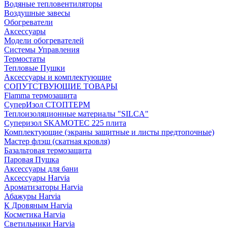
Водяные тепловентиляторы
Воздушные завесы
Обогреватели
Аксессуары
Модели обогревателей
Системы Управления
Термостаты
Тепловые Пушки
Аксессуары и комплектующие
СОПУТСТВУЮЩИЕ ТОВАРЫ
Flamma термозащита
СуперИзол СТОПТЕРМ
Теплоизоляционные материалы "SILCA"
Суперизол SKAMOTEC 225 плита
Комплектующие (экраны защитные и листы предтопочные)
Мастер флэш (скатная кровля)
Базальтовая термозащита
Паровая Пушка
Аксессуары для бани
Аксессуары Harvia
Ароматизаторы Harvia
Абажуры Harvia
К Дровяным Harvia
Косметика Harvia
Светильники Harvia