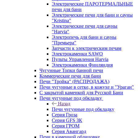
Электрические ПАРОТЕРМАЛЬНЫЕ
печи для бани
Электрические печи для бани и сауны
"Кristina"
Электрические печи для сауны
"Harvia"
Электропечь для бани и сауны
"Премьера"
Запчасти к электрическим печам
Электрокаменки SAWO
Пульты Управления Harvia
Электрокаменки Финляндия
Чугунные Топки банной печи
Коммерческие печи для бани
Печи "Тройка" (РАСПРОДАЖА)
Печи чугунные в сетке, в кожухе и "Ураган"
С закрытой каменкой для Русской Бани
Печи чугунные под обкладку
Назад
Печи чугунные под обкладку
Серия Гроза
Серия GFS ЗК
Серия ГРОМ
Серия Авангард
Печи в каменной облицовке