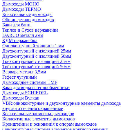
Дымоходы МОНО
Дымоходы ТЕРМО
Коаксиальные дымоходы
Общие детали дымоходов
Баки для бани
Теплов и Сухов нержавейка
DARCO металл 2мм
КДМ нержавейка
Одноконтурный толщина 1 мм
Двухконтурный с изоляцией 25мм
Двухконтурный с изоляцией 50мм
Трёхконтурный с изоляцией 25мм
Трёхконтурный с изоляцией 50мм
Варвара металл 3,5мм
Гефест чугунный
Дымоходные системы TMF
Баки для воды и теплообменники
Дымоходы SCHIEDEL
Дымоходы Вулкан
VBR:одноконтурные и двухконтурные элементы дымохода
круглого сечения окрашенные
Коаксиальные элементы дымоходов
Коллективные элементы дымоходов
Кронштейны и основания к опорам дымоходов
Одноконтурная система элементов круглого сечения