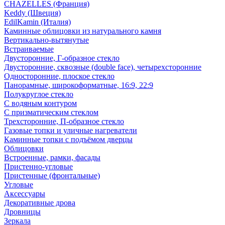
CHAZELLES (Франция)
Keddy (Швеция)
EdilKamin (Италия)
Каминные облицовки из натурального камня
Вертикально-вытянутые
Встраиваемые
Двусторонние, Г-образное стекло
Двусторонние, сквозные (double face), четырехсторонние
Односторонние, плоское стекло
Панорамные, широкоформатные, 16:9, 22:9
Полукруглое стекло
С водяным контуром
С призматическим стеклом
Трехсторонние, П-образное стекло
Газовые топки и уличные нагреватели
Каминные топки с подъёмом дверцы
Облицовки
Встроенные, рамки, фасады
Пристенно-угловые
Пристенные (фронтальные)
Угловые
Аксессуары
Декоративные дрова
Дровницы
Зеркала