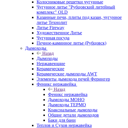
Колосниковые решетки чугунные
Чугунное литье "Рубцовский литейный
комплекс" OLD
Казанные печи, плиты под казан, чугунное
литье Технолит
Литье Fireway
Художественное Литье
Чугунная посуда
Печное-каминное литье (Рубцовск)
Дымоходы
Назад
Дымоходы
Нержавеющие
Керамические
Керамические дымоходы AWT
Элементы дымохода печей Ферингер
Феникс нержавейка
Назад
Феникс нержавейка
Дымоходы МОНО
Дымоходы ТЕРМО
Коаксиальные дымоходы
Общие детали дымоходов
Баки для бани
Теплов и Сухов нержавейка