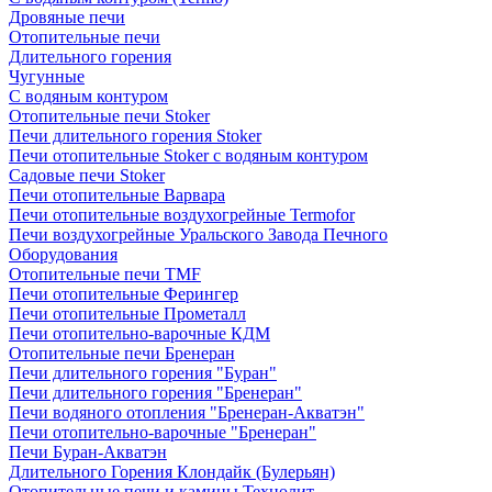
Дровяные печи
Отопительные печи
Длительного горения
Чугунные
C водяным контуром
Отопительные печи Stoker
Печи длительного горения Stoker
Печи отопительные Stoker с водяным контуром
Садовые печи Stoker
Печи отопительные Варвара
Печи отопительные воздухогрейные Termofor
Печи воздухогрейные Уральского Завода Печного
Оборудования
Отопительные печи TMF
Печи отопительные Ферингер
Печи отопительные Прометалл
Печи отопительно-варочные КДМ
Отопительные печи Бренеран
Печи длительного горения "Буран"
Печи длительного горения "Бренеран"
Печи водяного отопления "Бренеран-Акватэн"
Печи отопительно-варочные "Бренеран"
Печи Буран-Акватэн
Длительного Горения Клондайк (Булерьян)
Отопительные печи и камины Технолит