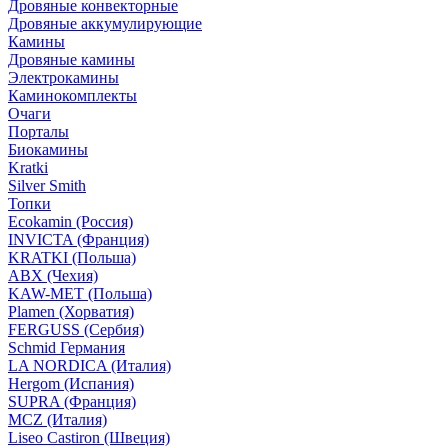
Дровяные конвекторные
Дровяные аккумулирующие
Камины
Дровяные камины
Электрокамины
Каминокомплекты
Очаги
Порталы
Биокамины
Kratki
Silver Smith
Топки
Ecokamin (Россия)
INVICTA (Франция)
KRATKI (Польша)
ABX (Чехия)
KAW-MET (Польша)
Plamen (Хорватия)
FERGUSS (Сербия)
Schmid Германия
LA NORDICA (Италия)
Hergom (Испания)
SUPRA (Франция)
MCZ (Италия)
Liseo Castiron (Швеция)