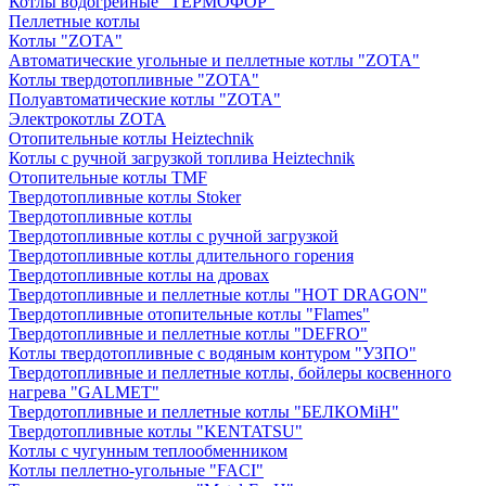
Котлы водогрейные "ТЕРМОФОР"
Пеллетные котлы
Котлы "ZOTA"
Автоматические угольные и пеллетные котлы "ZOTA"
Котлы твердотопливные "ZOTA"
Полуавтоматические котлы "ZOTA"
Электрокотлы ZOTA
Отопительные котлы Heiztechnik
Котлы с ручной загрузкой топлива Heiztechnik
Отопительные котлы TMF
Твердотопливные котлы Stoker
Твердотопливные котлы
Твердотопливные котлы с ручной загрузкой
Твердотопливные котлы длительного горения
Твердотопливные котлы на дровах
Твердотопливные и пеллетные котлы "HOT DRAGON"
Твердотопливные отопительные котлы "Flames"
Твердотопливные и пеллетные котлы "DEFRO"
Котлы твердотопливные с водяным контуром "УЗПО"
Твердотопливные и пеллетные котлы, бойлеры косвенного
нагрева "GALMET"
Твердотопливные и пеллетные котлы "БЕЛКОМiН"
Твердотопливные котлы "KENTATSU"
Котлы с чугунным теплообменником
Котлы пеллетно-угольные "FACI"