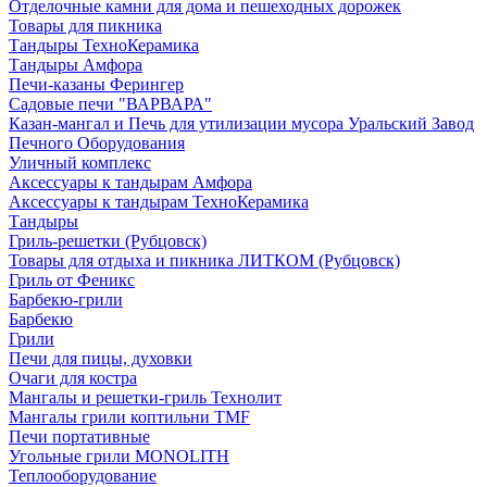
Отделочные камни для дома и пешеходных дорожек
Товары для пикника
Тандыры ТехноКерамика
Тандыры Амфора
Печи-казаны Ферингер
Садовые печи "ВАРВАРА"
Казан-мангал и Печь для утилизации мусора Уральский Завод
Печного Оборудования
Уличный комплекс
Аксессуары к тандырам Амфора
Аксессуары к тандырам ТехноКерамика
Тандыры
Гриль-решетки (Рубцовск)
Товары для отдыха и пикника ЛИТКОМ (Рубцовск)
Гриль от Феникс
Барбекю-грили
Барбекю
Грили
Печи для пицы, духовки
Очаги для костра
Мангалы и решетки-гриль Технолит
Мангалы грили коптильни TMF
Печи портативные
Угольные грили MONOLITH
Теплооборудование