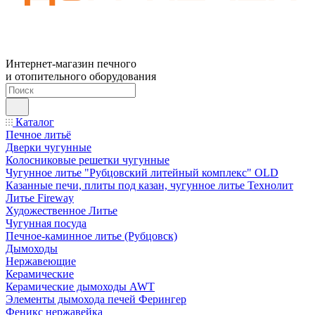
Интернет-магазин печного
и отопительного оборудования
Каталог
Печное литьё
Дверки чугунные
Колосниковые решетки чугунные
Чугунное литье "Рубцовский литейный комплекс" OLD
Казанные печи, плиты под казан, чугунное литье Технолит
Литье Fireway
Художественное Литье
Чугунная посуда
Печное-каминное литье (Рубцовск)
Дымоходы
Нержавеющие
Керамические
Керамические дымоходы AWT
Элементы дымохода печей Ферингер
Феникс нержавейка