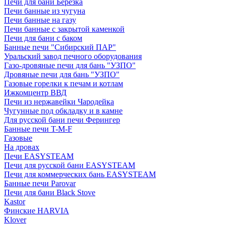
Печи для бани Березка
Печи банные из чугуна
Печи банные на газу
Печи банные с закрытой каменкой
Печи для бани с баком
Банные печи "Сибирский ПАР"
Уральский завод печного оборудования
Газо-дровяные печи для бань "УЗПО"
Дровяные печи для бань "УЗПО"
Газовые горелки к печам и котлам
Ижкомцентр ВВД
Печи из нержавейки Чародейка
Чугунные под обкладку и в камне
Для русской бани печи Ферингер
Банные печи T-M-F
Газовые
На дровах
Печи EASYSTEAM
Печи для русской бани EASYSTEAM
Печи для коммерческих бань EASYSTEAM
Банные печи Parovar
Печи для бани Black Stove
Kastor
Финские HARVIA
Klover