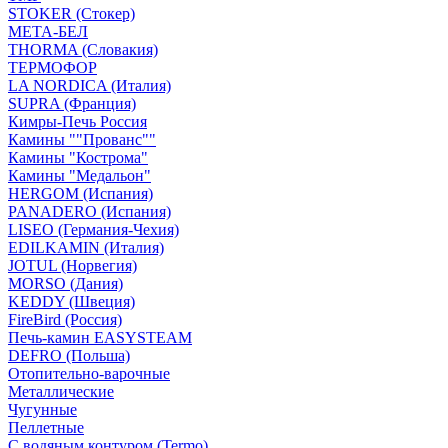
STOKER (Стокер)
МЕТА-БЕЛ
THORMA (Словакия)
ТЕРМОФОР
LA NORDICA (Италия)
SUPRA (Франция)
Кимры-Печь Россия
Камины ""Прованс""
Камины "Кострома"
Камины "Медальон"
HERGOM (Испания)
PANADERO (Испания)
LISEO (Германия-Чехия)
EDILKAMIN (Италия)
JOTUL (Норвегия)
MORSO (Дания)
KEDDY (Швеция)
FireBird (Россия)
Печь-камин EASYSTEAM
DEFRO (Польша)
Отопительно-варочные
Металлические
Чугунные
Пеллетные
С водяным контуром (Termo)