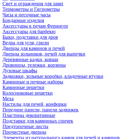
Свет и ограждения для ламп
Термометры и Гигрометры
Часы и песочные часы
Бондарные изделия
Аксессуары к печам Ферингер
Аксессуары для барбекю
Быки, подставки для дров
Ведра для угля, грили
Дверцы для каминов и печей
Дверцы зольников, печей для выпечки
Деревянные кадки, ковши
Дровницы, тележки, корзины
Духовые шкафы
Задвижки, зольные коробки, кладочные втулки
Каминные и печные наборы
Каминные решетки
Колосниковые решетки
Меха
Настилы для печей, конфорки
Передние панели, панели задвижек
Пластины декоративные
Подставки для каминных спичек
Предтопочные листы
Прочистные дверцы
Элементы из натурального камня для печей и каминов