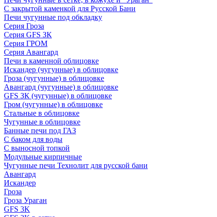
С закрытой каменкой для Русской Бани
Печи чугунные под обкладку
Серия Гроза
Серия GFS ЗК
Серия ГРОМ
Серия Авангард
Печи в каменной облицовке
Искандер (чугунные) в облицовке
Гроза (чугунные) в облицовке
Авангард (чугунные) в облицовке
GFS ЗК (чугунные) в облицовке
Гром (чугунные) в облицовке
Стальные в облицовке
Чугунные в облицовке
Банные печи под ГАЗ
С баком для воды
С выносной топкой
Модульные кирпичные
Чугунные печи Технолит для русской бани
Авангард
Искандер
Гроза
Гроза Ураган
GFS 3K