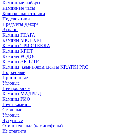
Каминные наборы
Каминные часы
Консольные столики
Подсвечники
Предметы Декора
Экраны
Камины ПРАГА
Камины МЮНХЕН
Камины ТРИ СТЕКЛА
Камины КРИТ
Камины РОДОС
Камины ЭКЛИПС
Камины, каминокомплекты KRATKI PRO
Подвесные
Пристенные
Угловые
Центральные
Камины МАДРИД
Камины РИО
Печи-камины
Стальные
Угловые
Чугунные
Отопительные (каминофены)
Из стеатита