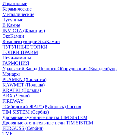
Изразцовые
Керамические
Металлические
Чугунные
В Камне
INVICTA (Франция)
ЭкоКамин
Комплектующие ЭкоКамин
ЧУГУННЫЕ ТОПКИ
ТОПКИ ПРАЙМ
Печи-камины
ГАРМОНИЯ
Уральский Завод Печного Оборудования (Бранденбург,
Монарх)
PLAMEN (Хорватия)
KAWMET (Польша)
KRATKI (Польша)
ABX (Чехия)
FIREWAY
"Сибирский ЖАР" (Рубцовск) Россия
TIM SISTEM (Сербия)
Дровяные кухонные плиты TIM SISTEM
Дровяные отопительные печи TIM SISTEM
FERGUSS (Сербия)
TMF