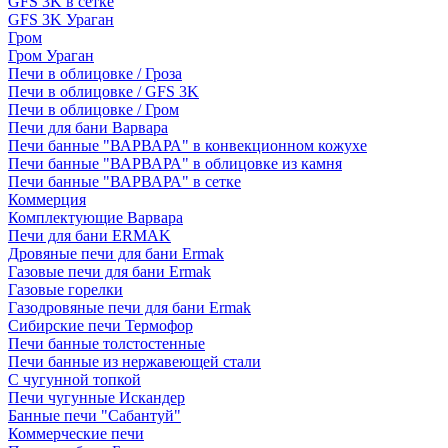
GFS 3K в сетке
GFS 3K Ураган
Гром
Гром Ураган
Печи в облицовке / Гроза
Печи в облицовке / GFS 3K
Печи в облицовке / Гром
Печи для бани Варвара
Печи банные "ВАРВАРА" в конвекционном кожухе
Печи банные "ВАРВАРА" в облицовке из камня
Печи банные "ВАРВАРА" в сетке
Коммерция
Комплектующие Варвара
Печи для бани ERMAK
Дровяные печи для бани Ermak
Газовые печи для бани Ermak
Газовые горелки
Газодровяные печи для бани Ermak
Сибирские печи Термофор
Печи банные толстостенные
Печи банные из нержавеющей стали
С чугунной топкой
Печи чугунные Искандер
Банные печи "Сабантуй"
Коммерческие печи