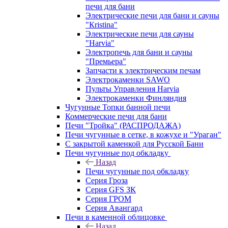
печи для бани
Электрические печи для бани и сауны
"Кristina"
Электрические печи для сауны
"Harvia"
Электропечь для бани и сауны
"Премьера"
Запчасти к электрическим печам
Электрокаменки SAWO
Пульты Управления Harvia
Электрокаменки Финляндия
Чугунные Топки банной печи
Коммерческие печи для бани
Печи "Тройка" (РАСПРОДАЖА)
Печи чугунные в сетке, в кожухе и "Ураган"
С закрытой каменкой для Русской Бани
Печи чугунные под обкладку
Назад
Печи чугунные под обкладку
Серия Гроза
Серия GFS ЗК
Серия ГРОМ
Серия Авангард
Печи в каменной облицовке
Назад