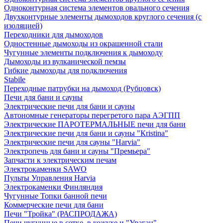
Одноконтурная система элементов овального сечения
Двухконтурные элементы дымоходов круглого сечения (с
изоляцией)
Переходники для дымоходов
Одностенные дымоходы из окрашенной стали
Чугунные элементы подключения к дымоходу
Дымоходы из вулканической пемзы
Гибкие дымоходы для подключения
Stabile
Переходные патрубки на дымоход (Рубцовск)
Печи для бани и сауны
Электрические печи для бани и сауны
Автономные генераторы перегретого пара АЭГПП
Электрические ПАРОТЕРМАЛЬНЫЕ печи для бани
Электрические печи для бани и сауны "Кristina"
Электрические печи для сауны "Harvia"
Электропечь для бани и сауны "Премьера"
Запчасти к электрическим печам
Электрокаменки SAWO
Пульты Управления Harvia
Электрокаменки Финляндия
Чугунные Топки банной печи
Коммерческие печи для бани
Печи "Тройка" (РАСПРОДАЖА)
Печи чугунные в сетке, в кожухе и "Ураган"