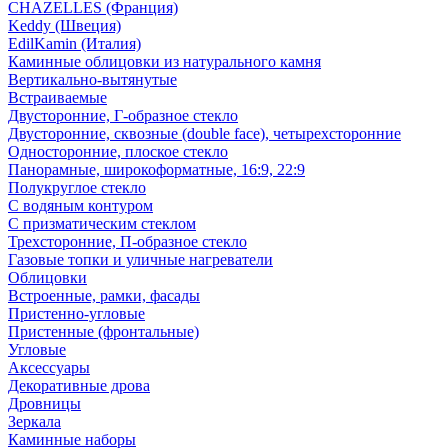
CHAZELLES (Франция)
Keddy (Швеция)
EdilKamin (Италия)
Каминные облицовки из натурального камня
Вертикально-вытянутые
Встраиваемые
Двусторонние, Г-образное стекло
Двусторонние, сквозные (double face), четырехсторонние
Односторонние, плоское стекло
Панорамные, широкоформатные, 16:9, 22:9
Полукруглое стекло
С водяным контуром
С призматическим стеклом
Трехсторонние, П-образное стекло
Газовые топки и уличные нагреватели
Облицовки
Встроенные, рамки, фасады
Пристенно-угловые
Пристенные (фронтальные)
Угловые
Аксессуары
Декоративные дрова
Дровницы
Зеркала
Каминные наборы