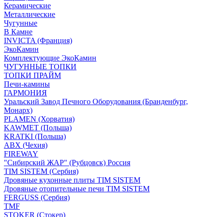
Керамические
Металлические
Чугунные
В Камне
INVICTA (Франция)
ЭкоКамин
Комплектующие ЭкоКамин
ЧУГУННЫЕ ТОПКИ
ТОПКИ ПРАЙМ
Печи-камины
ГАРМОНИЯ
Уральский Завод Печного Оборудования (Бранденбург,
Монарх)
PLAMEN (Хорватия)
KAWMET (Польша)
KRATKI (Польша)
ABX (Чехия)
FIREWAY
"Сибирский ЖАР" (Рубцовск) Россия
TIM SISTEM (Сербия)
Дровяные кухонные плиты TIM SISTEM
Дровяные отопительные печи TIM SISTEM
FERGUSS (Сербия)
TMF
STOKER (Стокер)