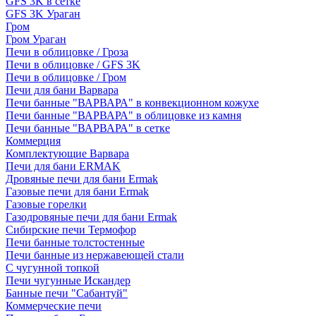
GFS 3K в сетке
GFS 3K Ураган
Гром
Гром Ураган
Печи в облицовке / Гроза
Печи в облицовке / GFS 3K
Печи в облицовке / Гром
Печи для бани Варвара
Печи банные "ВАРВАРА" в конвекционном кожухе
Печи банные "ВАРВАРА" в облицовке из камня
Печи банные "ВАРВАРА" в сетке
Коммерция
Комплектующие Варвара
Печи для бани ERMAK
Дровяные печи для бани Ermak
Газовые печи для бани Ermak
Газовые горелки
Газодровяные печи для бани Ermak
Сибирские печи Термофор
Печи банные толстостенные
Печи банные из нержавеющей стали
С чугунной топкой
Печи чугунные Искандер
Банные печи "Сабантуй"
Коммерческие печи