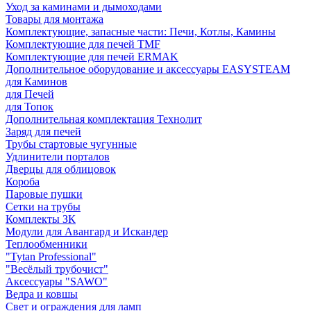
Уход за каминами и дымоходами
Товары для монтажа
Комплектующие, запасные части: Печи, Котлы, Камины
Комплектующие для печей TMF
Комплектующие для печей ERMAK
Дополнительное оборудование и аксессуары EASYSTEAM
для Каминов
для Печей
для Топок
Дополнительная комплектация Технолит
Заряд для печей
Трубы стартовые чугунные
Удлинители порталов
Дверцы для облицовок
Короба
Паровые пушки
Сетки на трубы
Комплекты ЗК
Модули для Авангард и Искандер
Теплообменники
"Tytan Professional"
"Весёлый трубочист"
Аксессуары "SAWO"
Ведра и ковшы
Свет и ограждения для ламп