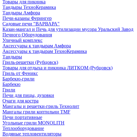
Товары для пикника
Тандыры ТехноКерамика
Тандыры Амфора
Печи-казаны Ферингер
Садовые печи "ВАРВАРА"
Казан-мангал и Печь для утилизации мусора Уральский Завод
Печного Оборудования
Уличный комплекс
Аксессуары к тандырам Амфора
Аксессуары к тандырам ТехноКерамика
Тандыры
Гриль-решетки (Рубцовск)
Товары для отдыха и пикника ЛИТКОМ (Рубцовск)
Гриль от Феникс
Барбекю-грили
Барбекю
Грили
Печи для пицы, духовки
Очаги для костра
Мангалы и решетки-гриль Технолит
Мангалы грили коптильни TMF
Печи портативные
Угольные грили MONOLITH
Теплооборудование
Водяные тепловентиляторы