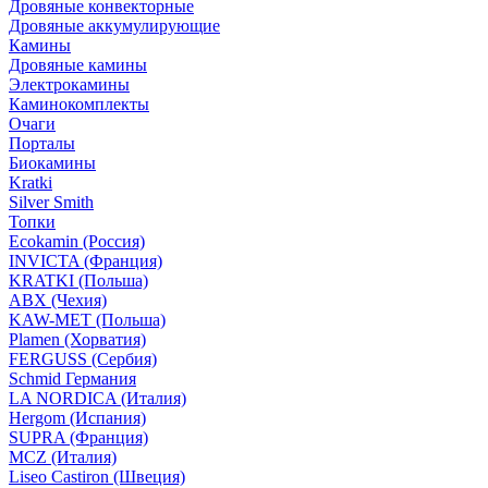
Дровяные конвекторные
Дровяные аккумулирующие
Камины
Дровяные камины
Электрокамины
Каминокомплекты
Очаги
Порталы
Биокамины
Kratki
Silver Smith
Топки
Ecokamin (Россия)
INVICTA (Франция)
KRATKI (Польша)
ABX (Чехия)
KAW-MET (Польша)
Plamen (Хорватия)
FERGUSS (Сербия)
Schmid Германия
LA NORDICA (Италия)
Hergom (Испания)
SUPRA (Франция)
MCZ (Италия)
Liseo Castiron (Швеция)