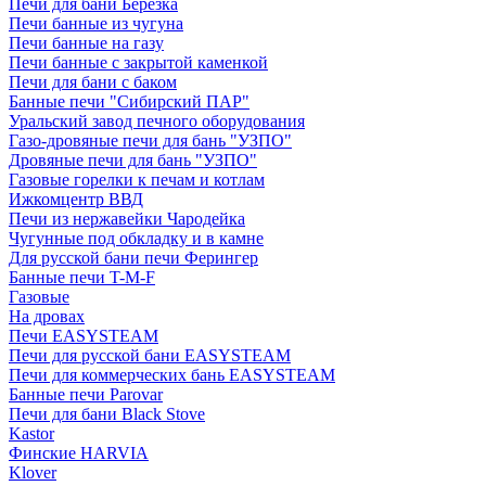
Печи для бани Березка
Печи банные из чугуна
Печи банные на газу
Печи банные с закрытой каменкой
Печи для бани с баком
Банные печи "Сибирский ПАР"
Уральский завод печного оборудования
Газо-дровяные печи для бань "УЗПО"
Дровяные печи для бань "УЗПО"
Газовые горелки к печам и котлам
Ижкомцентр ВВД
Печи из нержавейки Чародейка
Чугунные под обкладку и в камне
Для русской бани печи Ферингер
Банные печи T-M-F
Газовые
На дровах
Печи EASYSTEAM
Печи для русской бани EASYSTEAM
Печи для коммерческих бань EASYSTEAM
Банные печи Parovar
Печи для бани Black Stove
Kastor
Финские HARVIA
Klover