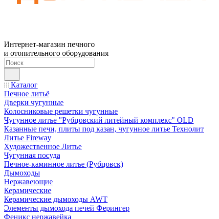
Интернет-магазин печного
и отопительного оборудования
Каталог
Печное литьё
Дверки чугунные
Колосниковые решетки чугунные
Чугунное литье "Рубцовский литейный комплекс" OLD
Казанные печи, плиты под казан, чугунное литье Технолит
Литье Fireway
Художественное Литье
Чугунная посуда
Печное-каминное литье (Рубцовск)
Дымоходы
Нержавеющие
Керамические
Керамические дымоходы AWT
Элементы дымохода печей Ферингер
Феникс нержавейка