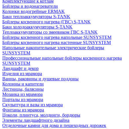
Комплектующие к котлам
Бойлеры и водонагреватели
Колонки водогрейные ERMAK
Баки теплоаккумуляторы S-TANK
Бойлеры косвенного нагрева (ГВС) S-TANK
Баки холодоаккумуляторы S-TANK
Теплоаккумуляторы со змеевиком ГВС S-TANK
Бойлеры косвенного нагрева напольные SUNSYSTEM
Бойлеры косвенного нагрева настенные SUNSYSTEM
Напольные накопительные электрические бойлеры
SUNSYSTEM
Профессиональные напольные бойлеры косвенного нагрева
SUNSYSTEM
Ландшафт и декор
Изделия из мрамора
Ванны, раковины и душевые поддоны
Колонны и капители
Лестницы, балясины
Мозаика из мрамора
Порталы из мрамора
Скульптура и вазы из мрамора
Фонтаны из мрамора
Цоколи, плинтуса, молдинги, бордюры
Элементы ландшафтного дизайна
Отделочные камни для дома и пешеходных дорожек