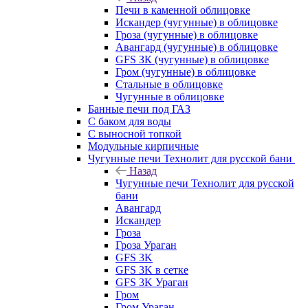
Печи в каменной облицовке
Искандер (чугунные) в облицовке
Гроза (чугунные) в облицовке
Авангард (чугунные) в облицовке
GFS ЗК (чугунные) в облицовке
Гром (чугунные) в облицовке
Стальные в облицовке
Чугунные в облицовке
Банные печи под ГАЗ
С баком для воды
С выносной топкой
Модульные кирпичные
Чугунные печи Технолит для русской бани
Назад
Чугунные печи Технолит для русской
бани
Авангард
Искандер
Гроза
Гроза Ураган
GFS 3K
GFS 3K в сетке
GFS 3K Ураган
Гром
Гром Ураган