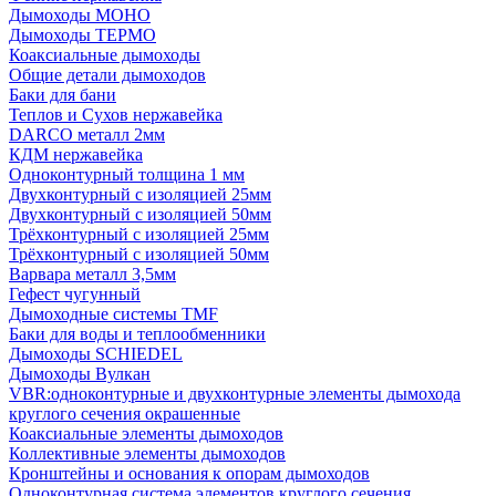
Дымоходы МОНО
Дымоходы ТЕРМО
Коаксиальные дымоходы
Общие детали дымоходов
Баки для бани
Теплов и Сухов нержавейка
DARCO металл 2мм
КДМ нержавейка
Одноконтурный толщина 1 мм
Двухконтурный с изоляцией 25мм
Двухконтурный с изоляцией 50мм
Трёхконтурный с изоляцией 25мм
Трёхконтурный с изоляцией 50мм
Варвара металл 3,5мм
Гефест чугунный
Дымоходные системы TMF
Баки для воды и теплообменники
Дымоходы SCHIEDEL
Дымоходы Вулкан
VBR:одноконтурные и двухконтурные элементы дымохода
круглого сечения окрашенные
Коаксиальные элементы дымоходов
Коллективные элементы дымоходов
Кронштейны и основания к опорам дымоходов
Одноконтурная система элементов круглого сечения