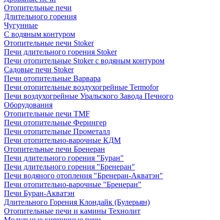
Отопительные печи
Длительного горения
Чугунные
C водяным контуром
Отопительные печи Stoker
Печи длительного горения Stoker
Печи отопительные Stoker с водяным контуром
Садовые печи Stoker
Печи отопительные Варвара
Печи отопительные воздухогрейные Termofor
Печи воздухогрейные Уральского Завода Печного
Оборудования
Отопительные печи TMF
Печи отопительные Ферингер
Печи отопительные Прометалл
Печи отопительно-варочные КДМ
Отопительные печи Бренеран
Печи длительного горения "Буран"
Печи длительного горения "Бренеран"
Печи водяного отопления "Бренеран-Акватэн"
Печи отопительно-варочные "Бренеран"
Печи Буран-Акватэн
Длительного Горения Клондайк (Булерьян)
Отопительные печи и камины Технолит
Модульные кирпичные печи