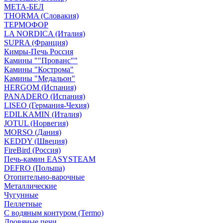
МЕТА-БЕЛ
THORMA (Словакия)
ТЕРМОФОР
LA NORDICA (Италия)
SUPRA (Франция)
Кимры-Печь Россия
Камины ""Прованс""
Камины "Кострома"
Камины "Медальон"
HERGOM (Испания)
PANADERO (Испания)
LISEO (Германия-Чехия)
EDILKAMIN (Италия)
JOTUL (Норвегия)
MORSO (Дания)
KEDDY (Швеция)
FireBird (Россия)
Печь-камин EASYSTEAM
DEFRO (Польша)
Отопительно-варочные
Металлические
Чугунные
Пеллетные
С водяным контуром (Termo)
Дровяные печи