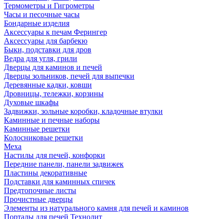
Термометры и Гигрометры
Часы и песочные часы
Бондарные изделия
Аксессуары к печам Ферингер
Аксессуары для барбекю
Быки, подставки для дров
Ведра для угля, грили
Дверцы для каминов и печей
Дверцы зольников, печей для выпечки
Деревянные кадки, ковши
Дровницы, тележки, корзины
Духовые шкафы
Задвижки, зольные коробки, кладочные втулки
Каминные и печные наборы
Каминные решетки
Колосниковые решетки
Меха
Настилы для печей, конфорки
Передние панели, панели задвижек
Пластины декоративные
Подставки для каминных спичек
Предтопочные листы
Прочистные дверцы
Элементы из натурального камня для печей и каминов
Порталы для печей Технолит