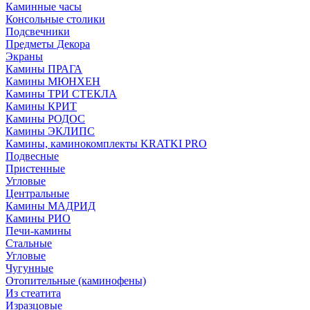
Каминные часы
Консольные столики
Подсвечники
Предметы Декора
Экраны
Камины ПРАГА
Камины МЮНХЕН
Камины ТРИ СТЕКЛА
Камины КРИТ
Камины РОДОС
Камины ЭКЛИПС
Камины, каминокомплекты KRATKI PRO
Подвесные
Пристенные
Угловые
Центральные
Камины МАДРИД
Камины РИО
Печи-камины
Стальные
Угловые
Чугунные
Отопительные (каминофены)
Из стеатита
Изразцовые