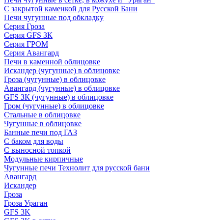
С закрытой каменкой для Русской Бани
Печи чугунные под обкладку
Серия Гроза
Серия GFS ЗК
Серия ГРОМ
Серия Авангард
Печи в каменной облицовке
Искандер (чугунные) в облицовке
Гроза (чугунные) в облицовке
Авангард (чугунные) в облицовке
GFS ЗК (чугунные) в облицовке
Гром (чугунные) в облицовке
Стальные в облицовке
Чугунные в облицовке
Банные печи под ГАЗ
С баком для воды
С выносной топкой
Модульные кирпичные
Чугунные печи Технолит для русской бани
Авангард
Искандер
Гроза
Гроза Ураган
GFS 3K