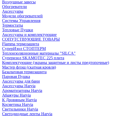
Воздушные завесы
Обогреватели
Аксессуары
Модели обогревателей
Системы Управления
Термостаты
Тепловые Пушки
Аксессуары и комплектующие
СОПУТСТВУЮЩИЕ ТОВАРЫ
Flamma термозащита
СуперИзол СТОПТЕРМ
Теплоизоляционные материалы "SILCA"
Суперизол SKAMOTEC 225 плита
Комплектующие (экраны защитные и листы предтопочные)
Мастер флэш (скатная кровля)
Базальтовая термозащита
Паровая Пушка
Аксессуары для бани
Аксессуары Harvia
Ароматизаторы Harvia
Абажуры Harvia
К Дровяным Harvia
Косметика Harvia
Светильники Harvia
Светодиодные ленты Harvia