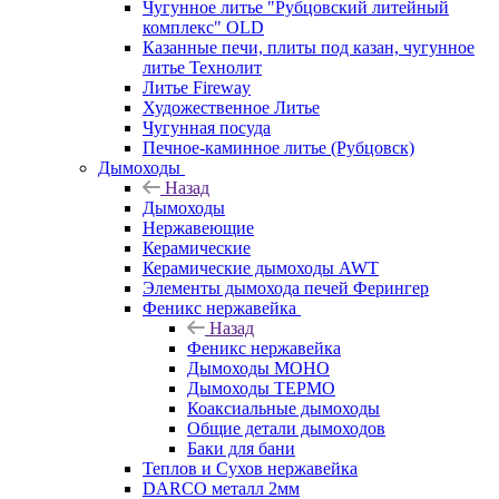
Чугунное литье "Рубцовский литейный
комплекс" OLD
Казанные печи, плиты под казан, чугунное
литье Технолит
Литье Fireway
Художественное Литье
Чугунная посуда
Печное-каминное литье (Рубцовск)
Дымоходы
Назад
Дымоходы
Нержавеющие
Керамические
Керамические дымоходы AWT
Элементы дымохода печей Ферингер
Феникс нержавейка
Назад
Феникс нержавейка
Дымоходы МОНО
Дымоходы ТЕРМО
Коаксиальные дымоходы
Общие детали дымоходов
Баки для бани
Теплов и Сухов нержавейка
DARCO металл 2мм