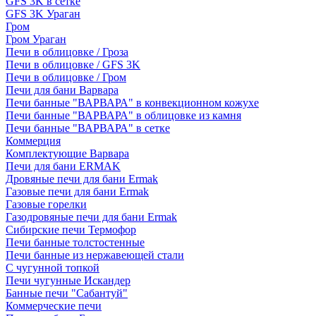
GFS 3K в сетке
GFS 3K Ураган
Гром
Гром Ураган
Печи в облицовке / Гроза
Печи в облицовке / GFS 3K
Печи в облицовке / Гром
Печи для бани Варвара
Печи банные "ВАРВАРА" в конвекционном кожухе
Печи банные "ВАРВАРА" в облицовке из камня
Печи банные "ВАРВАРА" в сетке
Коммерция
Комплектующие Варвара
Печи для бани ERMAK
Дровяные печи для бани Ermak
Газовые печи для бани Ermak
Газовые горелки
Газодровяные печи для бани Ermak
Сибирские печи Термофор
Печи банные толстостенные
Печи банные из нержавеющей стали
С чугунной топкой
Печи чугунные Искандер
Банные печи "Сабантуй"
Коммерческие печи