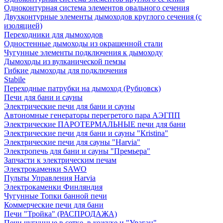
Одноконтурная система элементов овального сечения
Двухконтурные элементы дымоходов круглого сечения (с
изоляцией)
Переходники для дымоходов
Одностенные дымоходы из окрашенной стали
Чугунные элементы подключения к дымоходу
Дымоходы из вулканической пемзы
Гибкие дымоходы для подключения
Stabile
Переходные патрубки на дымоход (Рубцовск)
Печи для бани и сауны
Электрические печи для бани и сауны
Автономные генераторы перегретого пара АЭГПП
Электрические ПАРОТЕРМАЛЬНЫЕ печи для бани
Электрические печи для бани и сауны "Кristina"
Электрические печи для сауны "Harvia"
Электропечь для бани и сауны "Премьера"
Запчасти к электрическим печам
Электрокаменки SAWO
Пульты Управления Harvia
Электрокаменки Финляндия
Чугунные Топки банной печи
Коммерческие печи для бани
Печи "Тройка" (РАСПРОДАЖА)
Печи чугунные в сетке, в кожухе и "Ураган"