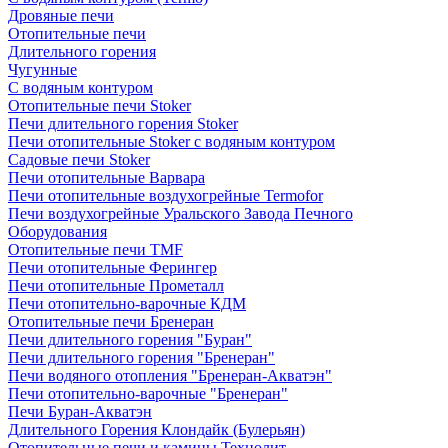
Дровяные печи
Отопительные печи
Длительного горения
Чугунные
C водяным контуром
Отопительные печи Stoker
Печи длительного горения Stoker
Печи отопительные Stoker с водяным контуром
Садовые печи Stoker
Печи отопительные Варвара
Печи отопительные воздухогрейные Termofor
Печи воздухогрейные Уральского Завода Печного
Оборудования
Отопительные печи TMF
Печи отопительные Ферингер
Печи отопительные Прометалл
Печи отопительно-варочные КДМ
Отопительные печи Бренеран
Печи длительного горения "Буран"
Печи длительного горения "Бренеран"
Печи водяного отопления "Бренеран-Акватэн"
Печи отопительно-варочные "Бренеран"
Печи Буран-Акватэн
Длительного Горения Клондайк (Булерьян)
Отопительные печи и камины Технолит