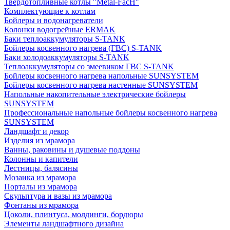
Твердотопливные котлы "Metal-FacH"
Комплектующие к котлам
Бойлеры и водонагреватели
Колонки водогрейные ERMAK
Баки теплоаккумуляторы S-TANK
Бойлеры косвенного нагрева (ГВС) S-TANK
Баки холодоаккумуляторы S-TANK
Теплоаккумуляторы со змеевиком ГВС S-TANK
Бойлеры косвенного нагрева напольные SUNSYSTEM
Бойлеры косвенного нагрева настенные SUNSYSTEM
Напольные накопительные электрические бойлеры
SUNSYSTEM
Профессиональные напольные бойлеры косвенного нагрева
SUNSYSTEM
Ландшафт и декор
Изделия из мрамора
Ванны, раковины и душевые поддоны
Колонны и капители
Лестницы, балясины
Мозаика из мрамора
Порталы из мрамора
Скульптура и вазы из мрамора
Фонтаны из мрамора
Цоколи, плинтуса, молдинги, бордюры
Элементы ландшафтного дизайна