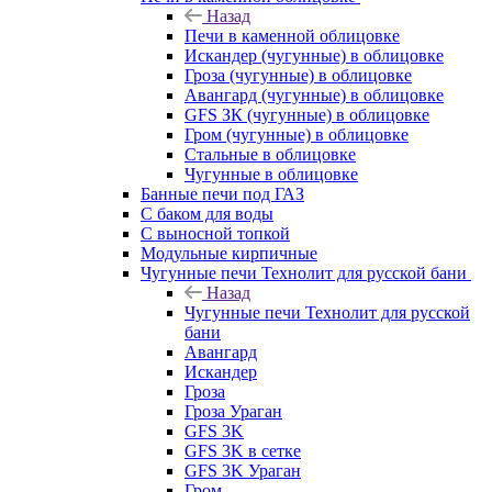
Назад
Печи в каменной облицовке
Искандер (чугунные) в облицовке
Гроза (чугунные) в облицовке
Авангард (чугунные) в облицовке
GFS ЗК (чугунные) в облицовке
Гром (чугунные) в облицовке
Стальные в облицовке
Чугунные в облицовке
Банные печи под ГАЗ
С баком для воды
С выносной топкой
Модульные кирпичные
Чугунные печи Технолит для русской бани
Назад
Чугунные печи Технолит для русской
бани
Авангард
Искандер
Гроза
Гроза Ураган
GFS 3K
GFS 3K в сетке
GFS 3K Ураган
Гром