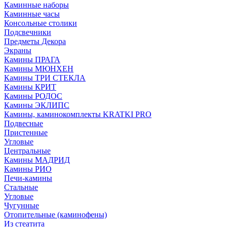
Каминные наборы
Каминные часы
Консольные столики
Подсвечники
Предметы Декора
Экраны
Камины ПРАГА
Камины МЮНХЕН
Камины ТРИ СТЕКЛА
Камины КРИТ
Камины РОДОС
Камины ЭКЛИПС
Камины, каминокомплекты KRATKI PRO
Подвесные
Пристенные
Угловые
Центральные
Камины МАДРИД
Камины РИО
Печи-камины
Стальные
Угловые
Чугунные
Отопительные (каминофены)
Из стеатита