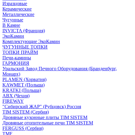
Изразцовые
Керамические
Металлические
Чугунные
В Камне
INVICTA (Франция)
ЭкоКамин
Комплектующие ЭкоКамин
ЧУГУННЫЕ ТОПКИ
ТОПКИ ПРАЙМ
Печи-камины
ГАРМОНИЯ
Уральский Завод Печного Оборудования (Бранденбург,
Монарх)
PLAMEN (Хорватия)
KAWMET (Польша)
KRATKI (Польша)
ABX (Чехия)
FIREWAY
"Сибирский ЖАР" (Рубцовск) Россия
TIM SISTEM (Сербия)
Дровяные кухонные плиты TIM SISTEM
Дровяные отопительные печи TIM SISTEM
FERGUSS (Сербия)
TMF