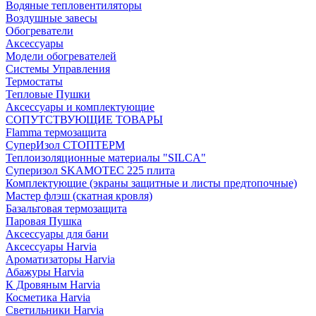
Водяные тепловентиляторы
Воздушные завесы
Обогреватели
Аксессуары
Модели обогревателей
Системы Управления
Термостаты
Тепловые Пушки
Аксессуары и комплектующие
СОПУТСТВУЮЩИЕ ТОВАРЫ
Flamma термозащита
СуперИзол СТОПТЕРМ
Теплоизоляционные материалы "SILCA"
Суперизол SKAMOTEC 225 плита
Комплектующие (экраны защитные и листы предтопочные)
Мастер флэш (скатная кровля)
Базальтовая термозащита
Паровая Пушка
Аксессуары для бани
Аксессуары Harvia
Ароматизаторы Harvia
Абажуры Harvia
К Дровяным Harvia
Косметика Harvia
Светильники Harvia