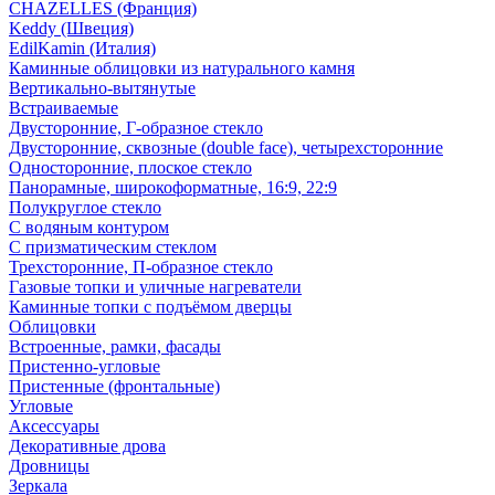
CHAZELLES (Франция)
Keddy (Швеция)
EdilKamin (Италия)
Каминные облицовки из натурального камня
Вертикально-вытянутые
Встраиваемые
Двусторонние, Г-образное стекло
Двусторонние, сквозные (double face), четырехсторонние
Односторонние, плоское стекло
Панорамные, широкоформатные, 16:9, 22:9
Полукруглое стекло
С водяным контуром
С призматическим стеклом
Трехсторонние, П-образное стекло
Газовые топки и уличные нагреватели
Каминные топки с подъёмом дверцы
Облицовки
Встроенные, рамки, фасады
Пристенно-угловые
Пристенные (фронтальные)
Угловые
Аксессуары
Декоративные дрова
Дровницы
Зеркала