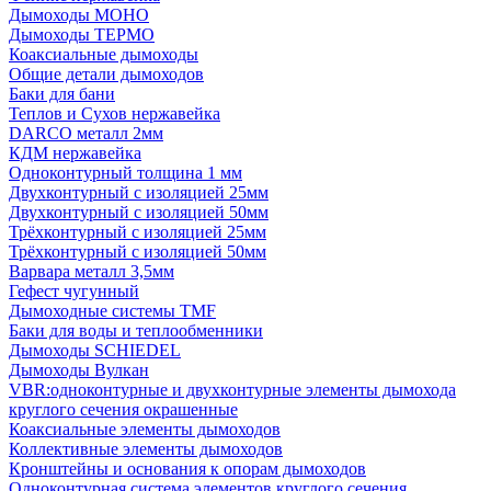
Дымоходы МОНО
Дымоходы ТЕРМО
Коаксиальные дымоходы
Общие детали дымоходов
Баки для бани
Теплов и Сухов нержавейка
DARCO металл 2мм
КДМ нержавейка
Одноконтурный толщина 1 мм
Двухконтурный с изоляцией 25мм
Двухконтурный с изоляцией 50мм
Трёхконтурный с изоляцией 25мм
Трёхконтурный с изоляцией 50мм
Варвара металл 3,5мм
Гефест чугунный
Дымоходные системы TMF
Баки для воды и теплообменники
Дымоходы SCHIEDEL
Дымоходы Вулкан
VBR:одноконтурные и двухконтурные элементы дымохода
круглого сечения окрашенные
Коаксиальные элементы дымоходов
Коллективные элементы дымоходов
Кронштейны и основания к опорам дымоходов
Одноконтурная система элементов круглого сечения