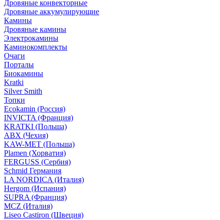
Дровяные конвекторные
Дровяные аккумулирующие
Камины
Дровяные камины
Электрокамины
Каминокомплекты
Очаги
Порталы
Биокамины
Kratki
Silver Smith
Топки
Ecokamin (Россия)
INVICTA (Франция)
KRATKI (Польша)
ABX (Чехия)
KAW-MET (Польша)
Plamen (Хорватия)
FERGUSS (Сербия)
Schmid Германия
LA NORDICA (Италия)
Hergom (Испания)
SUPRA (Франция)
MCZ (Италия)
Liseo Castiron (Швеция)