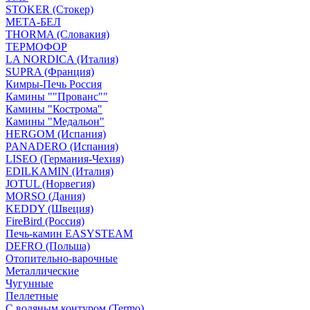
STOKER (Стокер)
МЕТА-БЕЛ
THORMA (Словакия)
ТЕРМОФОР
LA NORDICA (Италия)
SUPRA (Франция)
Кимры-Печь Россия
Камины ""Прованс""
Камины "Кострома"
Камины "Медальон"
HERGOM (Испания)
PANADERO (Испания)
LISEO (Германия-Чехия)
EDILKAMIN (Италия)
JOTUL (Норвегия)
MORSO (Дания)
KEDDY (Швеция)
FireBird (Россия)
Печь-камин EASYSTEAM
DEFRO (Польша)
Отопительно-варочные
Металлические
Чугунные
Пеллетные
С водяным контуром (Termo)