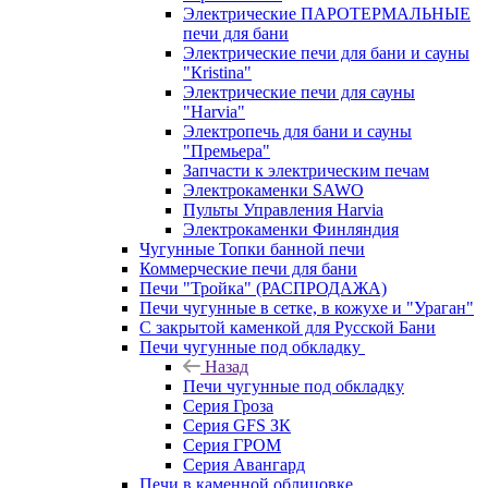
Электрические ПАРОТЕРМАЛЬНЫЕ
печи для бани
Электрические печи для бани и сауны
"Кristina"
Электрические печи для сауны
"Harvia"
Электропечь для бани и сауны
"Премьера"
Запчасти к электрическим печам
Электрокаменки SAWO
Пульты Управления Harvia
Электрокаменки Финляндия
Чугунные Топки банной печи
Коммерческие печи для бани
Печи "Тройка" (РАСПРОДАЖА)
Печи чугунные в сетке, в кожухе и "Ураган"
С закрытой каменкой для Русской Бани
Печи чугунные под обкладку
Назад
Печи чугунные под обкладку
Серия Гроза
Серия GFS ЗК
Серия ГРОМ
Серия Авангард
Печи в каменной облицовке