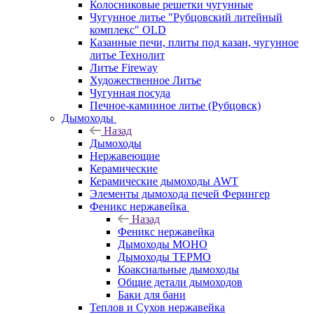
Колосниковые решетки чугунные
Чугунное литье "Рубцовский литейный
комплекс" OLD
Казанные печи, плиты под казан, чугунное
литье Технолит
Литье Fireway
Художественное Литье
Чугунная посуда
Печное-каминное литье (Рубцовск)
Дымоходы
Назад
Дымоходы
Нержавеющие
Керамические
Керамические дымоходы AWT
Элементы дымохода печей Ферингер
Феникс нержавейка
Назад
Феникс нержавейка
Дымоходы МОНО
Дымоходы ТЕРМО
Коаксиальные дымоходы
Общие детали дымоходов
Баки для бани
Теплов и Сухов нержавейка