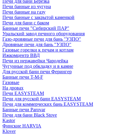
Печи для бани Березка
Печи банные из чугуна
Печи банные на газу
Печи банные с закрытой каменкой
Печи для бани с баком
Банные печи "Сибирский ПАР"
Уральский завод печного оборудования
Газо-дровяные печи для бань "УЗПО"
Дровяные печи для бань "УЗПО"
Газовые горелки к печам и котлам
Ижкомцентр ВВД
Печи из нержавейки Чародейка
Чугунные под обкладку и в камне
Для русской бани печи Ферингер
Банные печи T-M-F
Газовые
На дровах
Печи EASYSTEAM
Печи для русской бани EASYSTEAM
Печи для коммерческих бань EASYSTEAM
Банные печи Parovar
Печи для бани Black Stove
Kastor
Финские HARVIA
Klover