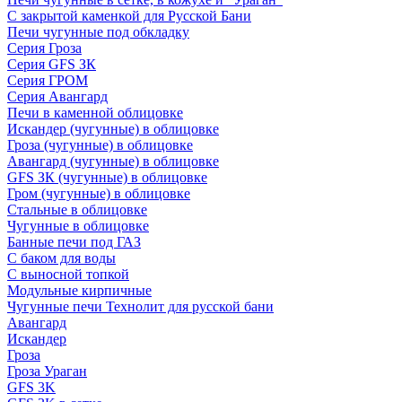
С закрытой каменкой для Русской Бани
Печи чугунные под обкладку
Серия Гроза
Серия GFS ЗК
Серия ГРОМ
Серия Авангард
Печи в каменной облицовке
Искандер (чугунные) в облицовке
Гроза (чугунные) в облицовке
Авангард (чугунные) в облицовке
GFS ЗК (чугунные) в облицовке
Гром (чугунные) в облицовке
Стальные в облицовке
Чугунные в облицовке
Банные печи под ГАЗ
С баком для воды
С выносной топкой
Модульные кирпичные
Чугунные печи Технолит для русской бани
Авангард
Искандер
Гроза
Гроза Ураган
GFS 3K