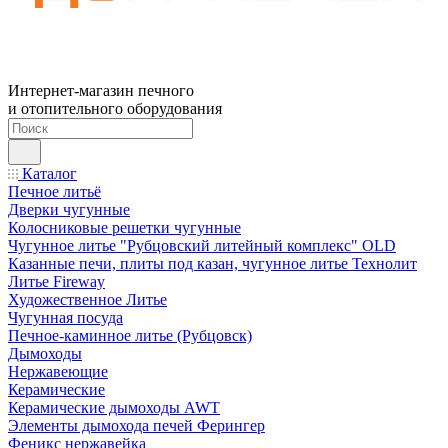
Интернет-магазин печного
и отопительного оборудования
Каталог
Печное литьё
Дверки чугунные
Колосниковые решетки чугунные
Чугунное литье "Рубцовский литейный комплекс" OLD
Казанные печи, плиты под казан, чугунное литье Технолит
Литье Fireway
Художественное Литье
Чугунная посуда
Печное-каминное литье (Рубцовск)
Дымоходы
Нержавеющие
Керамические
Керамические дымоходы AWT
Элементы дымохода печей Ферингер
Феникс нержавейка