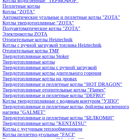
Котлы водогрейные "ТЕРМОФОР"
Пеллетные котлы
Котлы "ZOTA"
Автоматические угольные и пеллетные котлы "ZOTA"
Котлы твердотопливные "ZOTA"
Полуавтоматические котлы "ZOTA"
Электрокотлы ZOTA
Отопительные котлы Heiztechnik
Котлы с ручной загрузкой топлива Heiztechnik
Отопительные котлы TMF
Твердотопливные котлы Stoker
Твердотопливные котлы
Твердотопливные котлы с ручной загрузкой
Твердотопливные котлы длительного горения
Твердотопливные котлы на дровах
Твердотопливные и пеллетные котлы "HOT DRAGON"
Твердотопливные отопительные котлы "Flames"
Твердотопливные и пеллетные котлы "DEFRO"
Котлы твердотопливные с водяным контуром "УЗПО"
Твердотопливные и пеллетные котлы, бойлеры косвенного
нагрева "GALMET"
Твердотопливные и пеллетные котлы "БЕЛКОМiН"
Твердотопливные котлы "KENTATSU"
Котлы с чугунным теплообменником
Котлы пеллетно-угольные "FACI"