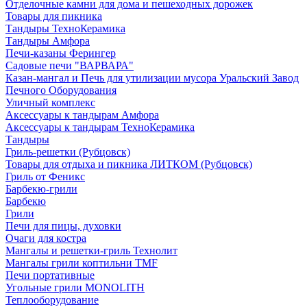
Отделочные камни для дома и пешеходных дорожек
Товары для пикника
Тандыры ТехноКерамика
Тандыры Амфора
Печи-казаны Ферингер
Садовые печи "ВАРВАРА"
Казан-мангал и Печь для утилизации мусора Уральский Завод
Печного Оборудования
Уличный комплекс
Аксессуары к тандырам Амфора
Аксессуары к тандырам ТехноКерамика
Тандыры
Гриль-решетки (Рубцовск)
Товары для отдыха и пикника ЛИТКОМ (Рубцовск)
Гриль от Феникс
Барбекю-грили
Барбекю
Грили
Печи для пицы, духовки
Очаги для костра
Мангалы и решетки-гриль Технолит
Мангалы грили коптильни TMF
Печи портативные
Угольные грили MONOLITH
Теплооборудование