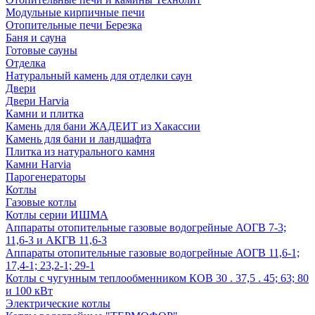
Модульные кирпичные печи
Отопительные печи Березка
Баня и сауна
Готовые сауны
Отделка
Натуральный камень для отделки саун
Двери
Двери Harvia
Камни и плитка
Камень для бани ЖАДЕИТ из Хакассии
Камень для бани и ландшафта
Плитка из натурального камня
Камни Harvia
Парогенераторы
Котлы
Газовые котлы
Котлы серии ИШМА
Аппараты отопительные газовые водогрейные АОГВ 7-3;
11,6-3 и АКГВ 11,6-3
Аппараты отопительные газовые водогрейные АОГВ 11,6-1;
17,4-1; 23,2-1; 29-1
Котлы с чугунным теплообменником КОВ 30 . 37,5 . 45; 63; 80
и 100 кВт
Электрические котлы