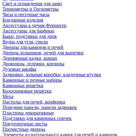
Свет и ограждения для ламп
Термометры и Гигрометры
Часы и песочные часы
Бондарные изделия
Аксессуары к печам Ферингер
Аксессуары для барбекю
Быки, подставки для дров
Ведра для угля, грили
Дверцы для каминов и печей
Дверцы зольников, печей для выпечки
Деревянные кадки, ковши
Дровницы, тележки, корзины
Духовые шкафы
Задвижки, зольные коробки, кладочные втулки
Каминные и печные наборы
Каминные решетки
Колосниковые решетки
Меха
Настилы для печей, конфорки
Передние панели, панели задвижек
Пластины декоративные
Подставки для каминных спичек
Предтопочные листы
Прочистные дверцы
Элементы из натурального камня для печей и каминов