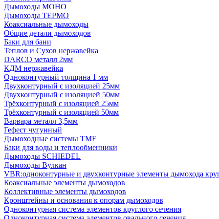
Дымоходы МОНО
Дымоходы ТЕРМО
Коаксиальные дымоходы
Общие детали дымоходов
Баки для бани
Теплов и Сухов нержавейка
DARCO металл 2мм
КДМ нержавейка
Одноконтурный толщина 1 мм
Двухконтурный с изоляцией 25мм
Двухконтурный с изоляцией 50мм
Трёхконтурный с изоляцией 25мм
Трёхконтурный с изоляцией 50мм
Варвара металл 3,5мм
Гефест чугунный
Дымоходные системы TMF
Баки для воды и теплообменники
Дымоходы SCHIEDEL
Дымоходы Вулкан
VBR:одноконтурные и двухконтурные элементы дымохода кру
Коаксиальные элементы дымоходов
Коллективные элементы дымоходов
Кронштейны и основания к опорам дымоходов
Одноконтурная система элементов круглого сечения
Одноконтурная система элементов овального сечения