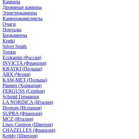
Камины
Дровяные камины
Электрокамины
Каминокомплекты
Очаги
Порталы
Биокамины
Kratki
Silver Smith
Топки
Ecokamin (Россия)
INVICTA (Франция)
KRATKI (Польша)
ABX (Чехия)
KAW-MET (Польша)
Plamen (Хорватия)
FERGUSS (Сербия)
Schmid Германия
LA NORDICA (Италия)
Hergom (Испания)
SUPRA (Франция)
MCZ (Италия)
Liseo Castiron (Швеция)
CHAZELLES (Франция)
Keddy (Швеция)