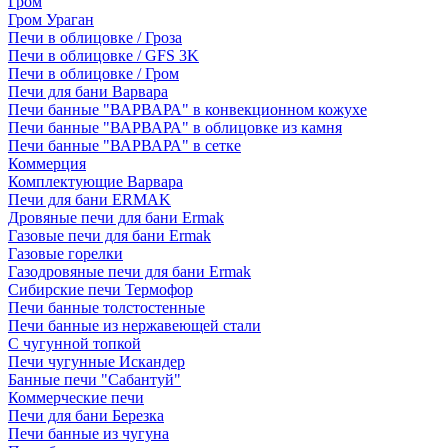
Гром
Гром Ураган
Печи в облицовке / Гроза
Печи в облицовке / GFS 3K
Печи в облицовке / Гром
Печи для бани Варвара
Печи банные "ВАРВАРА" в конвекционном кожухе
Печи банные "ВАРВАРА" в облицовке из камня
Печи банные "ВАРВАРА" в сетке
Коммерция
Комплектующие Варвара
Печи для бани ERMAK
Дровяные печи для бани Ermak
Газовые печи для бани Ermak
Газовые горелки
Газодровяные печи для бани Ermak
Сибирские печи Термофор
Печи банные толстостенные
Печи банные из нержавеющей стали
С чугунной топкой
Печи чугунные Искандер
Банные печи "Сабантуй"
Коммерческие печи
Печи для бани Березка
Печи банные из чугуна