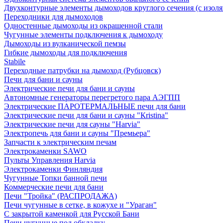
Двухконтурные элементы дымоходов круглого сечения (с изол
Переходники для дымоходов
Одностенные дымоходы из окрашенной стали
Чугунные элементы подключения к дымоходу
Дымоходы из вулканической пемзы
Гибкие дымоходы для подключения
Stabile
Переходные патрубки на дымоход (Рубцовск)
Печи для бани и сауны
Электрические печи для бани и сауны
Автономные генераторы перегретого пара АЭГПП
Электрические ПАРОТЕРМАЛЬНЫЕ печи для бани
Электрические печи для бани и сауны "Кristina"
Электрические печи для сауны "Harvia"
Электропечь для бани и сауны "Премьера"
Запчасти к электрическим печам
Электрокаменки SAWO
Пульты Управления Harvia
Электрокаменки Финляндия
Чугунные Топки банной печи
Коммерческие печи для бани
Печи "Тройка" (РАСПРОДАЖА)
Печи чугунные в сетке, в кожухе и "Ураган"
С закрытой каменкой для Русской Бани
Печи чугунные под обкладку