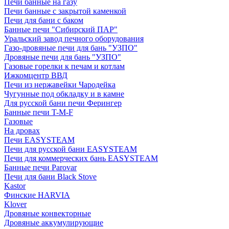
Печи банные на газу
Печи банные с закрытой каменкой
Печи для бани с баком
Банные печи "Сибирский ПАР"
Уральский завод печного оборудования
Газо-дровяные печи для бань "УЗПО"
Дровяные печи для бань "УЗПО"
Газовые горелки к печам и котлам
Ижкомцентр ВВД
Печи из нержавейки Чародейка
Чугунные под обкладку и в камне
Для русской бани печи Ферингер
Банные печи T-M-F
Газовые
На дровах
Печи EASYSTEAM
Печи для русской бани EASYSTEAM
Печи для коммерческих бань EASYSTEAM
Банные печи Parovar
Печи для бани Black Stove
Kastor
Финские HARVIA
Klover
Дровяные конвекторные
Дровяные аккумулирующие