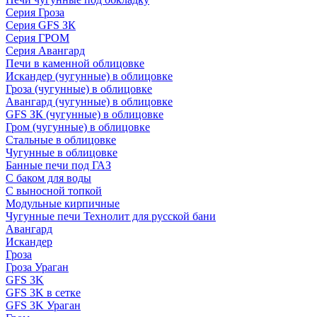
Серия Гроза
Серия GFS ЗК
Серия ГРОМ
Серия Авангард
Печи в каменной облицовке
Искандер (чугунные) в облицовке
Гроза (чугунные) в облицовке
Авангард (чугунные) в облицовке
GFS ЗК (чугунные) в облицовке
Гром (чугунные) в облицовке
Стальные в облицовке
Чугунные в облицовке
Банные печи под ГАЗ
С баком для воды
С выносной топкой
Модульные кирпичные
Чугунные печи Технолит для русской бани
Авангард
Искандер
Гроза
Гроза Ураган
GFS 3K
GFS 3K в сетке
GFS 3K Ураган