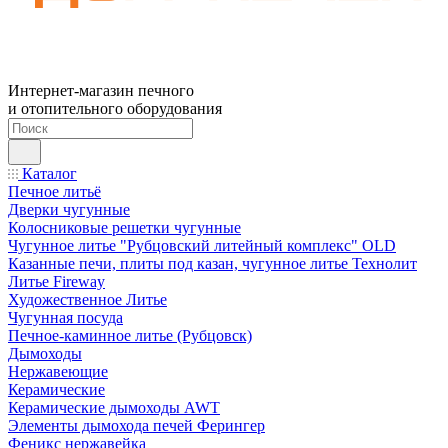
Интернет-магазин печного
и отопительного оборудования
Каталог
Печное литьё
Дверки чугунные
Колосниковые решетки чугунные
Чугунное литье "Рубцовский литейный комплекс" OLD
Казанные печи, плиты под казан, чугунное литье Технолит
Литье Fireway
Художественное Литье
Чугунная посуда
Печное-каминное литье (Рубцовск)
Дымоходы
Нержавеющие
Керамические
Керамические дымоходы AWT
Элементы дымохода печей Ферингер
Феникс нержавейка