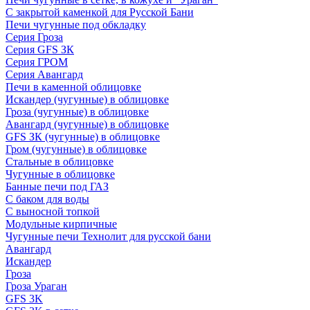
С закрытой каменкой для Русской Бани
Печи чугунные под обкладку
Серия Гроза
Серия GFS ЗК
Серия ГРОМ
Серия Авангард
Печи в каменной облицовке
Искандер (чугунные) в облицовке
Гроза (чугунные) в облицовке
Авангард (чугунные) в облицовке
GFS ЗК (чугунные) в облицовке
Гром (чугунные) в облицовке
Стальные в облицовке
Чугунные в облицовке
Банные печи под ГАЗ
С баком для воды
С выносной топкой
Модульные кирпичные
Чугунные печи Технолит для русской бани
Авангард
Искандер
Гроза
Гроза Ураган
GFS 3K