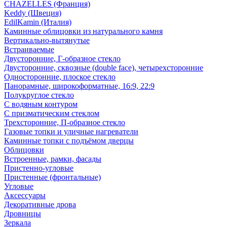
CHAZELLES (Франция)
Keddy (Швеция)
EdilKamin (Италия)
Каминные облицовки из натурального камня
Вертикально-вытянутые
Встраиваемые
Двусторонние, Г-образное стекло
Двусторонние, сквозные (double face), четырехсторонние
Односторонние, плоское стекло
Панорамные, широкоформатные, 16:9, 22:9
Полукруглое стекло
С водяным контуром
С призматическим стеклом
Трехсторонние, П-образное стекло
Газовые топки и уличные нагреватели
Каминные топки с подъёмом дверцы
Облицовки
Встроенные, рамки, фасады
Пристенно-угловые
Пристенные (фронтальные)
Угловые
Аксессуары
Декоративные дрова
Дровницы
Зеркала