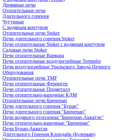
Дровяные печи
Отопительные печи
Длительного горения
Чугунные
C водяным контуром
Отопительные печи Stoker
Печи длительного горения Stoker
Печи отопительные Stoker с водяным контуром
Садовые печи Stoker
Печи отопительные Варвара
Печи отопительные воздухогрейные Termofor
Печи воздухогрейные Уральского Завода Печного
Оборудования
Отопительные печи TMF
Печи отопительные Ферингер
Печи отопительные Прометалл
Печи отопительно-варочные КДМ
Отопительные печи Бренеран
Печи длительного горения "Буран"
Печи длительного горения "Бренеран"
Печи водяного отопления "Бренеран-Акватэн"
Печи отопительно-варочные "Бренеран"
Печи Буран-Акватэн
Длительного Горения Клондайк (Булерьян)
Отопительные печи и камины Технолит