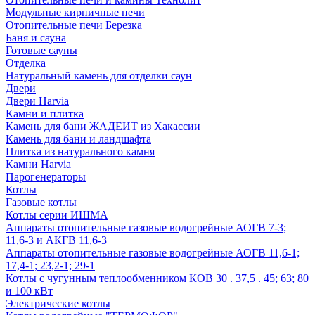
Модульные кирпичные печи
Отопительные печи Березка
Баня и сауна
Готовые сауны
Отделка
Натуральный камень для отделки саун
Двери
Двери Harvia
Камни и плитка
Камень для бани ЖАДЕИТ из Хакассии
Камень для бани и ландшафта
Плитка из натурального камня
Камни Harvia
Парогенераторы
Котлы
Газовые котлы
Котлы серии ИШМА
Аппараты отопительные газовые водогрейные АОГВ 7-3;
11,6-3 и АКГВ 11,6-3
Аппараты отопительные газовые водогрейные АОГВ 11,6-1;
17,4-1; 23,2-1; 29-1
Котлы с чугунным теплообменником КОВ 30 . 37,5 . 45; 63; 80
и 100 кВт
Электрические котлы