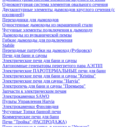
Одноконтурная система элементов овального сечения
Двухконтурные элементы дымоходов круглого сечения (с
изоляцией)
Переходники для дымоходов
Одностенные дымоходы из окрашенной стали
Чугунные элементы подключения к дымоходу
Дымоходы из вулканической пемзы
Гибкие дымоходы для подключения
Stabile
Переходные патрубки на дымоход (Рубцовск)
Печи для бани и сауны
Электрические печи для бани и сауны
Автономные генераторы перегретого пара АЭГПП
Электрические ПАРОТЕРМАЛЬНЫЕ печи для бани
Электрические печи для бани и сауны "Кristina"
Электрические печи для сауны "Harvia"
Электропечь для бани и сауны "Премьера"
Запчасти к электрическим печам
Электрокаменки SAWO
Пульты Управления Harvia
Электрокаменки Финляндия
Чугунные Топки банной печи
Коммерческие печи для бани
Печи "Тройка" (РАСПРОДАЖА)
Печи чугунные в сетке, в кожухе и "Ураган"