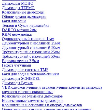
Дымоходы МОНО
Дымоходы ТЕРМО
Коаксиальные дымоходы
Общие детали дымоходов
Баки для бани
Теплов и Сухов нержавейка
DARCO металл 2мм
КДМ нержавейка
Одноконтурный толщина 1 мм
Двухконтурный с изоляцией 25мм
Двухконтурный с изоляцией 50мм
Трёхконтурный с изоляцией 25мм
Трёхконтурный с изоляцией 50мм
Варвара металл 3,5мм
Гефест чугунный
Дымоходные системы TMF
Баки для воды и теплообменники
Дымоходы SCHIEDEL
Дымоходы Вулкан
VBR:одноконтурные и двухконтурные элементы дымохода
круглого сечения окрашенные
Коаксиальные элементы дымоходов
Коллективные элементы дымоходов
Кронштейны и основания к опорам дымоходов
Одноконтурная система элементов круглого сечения