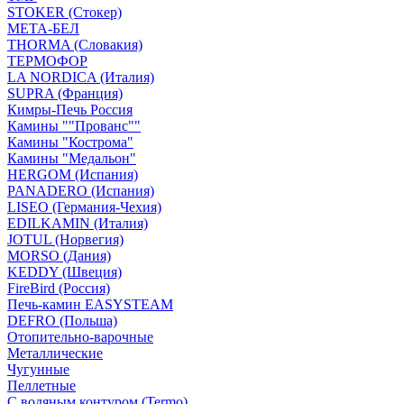
STOKER (Стокер)
МЕТА-БЕЛ
THORMA (Словакия)
ТЕРМОФОР
LA NORDICA (Италия)
SUPRA (Франция)
Кимры-Печь Россия
Камины ""Прованс""
Камины "Кострома"
Камины "Медальон"
HERGOM (Испания)
PANADERO (Испания)
LISEO (Германия-Чехия)
EDILKAMIN (Италия)
JOTUL (Норвегия)
MORSO (Дания)
KEDDY (Швеция)
FireBird (Россия)
Печь-камин EASYSTEAM
DEFRO (Польша)
Отопительно-варочные
Металлические
Чугунные
Пеллетные
С водяным контуром (Termo)