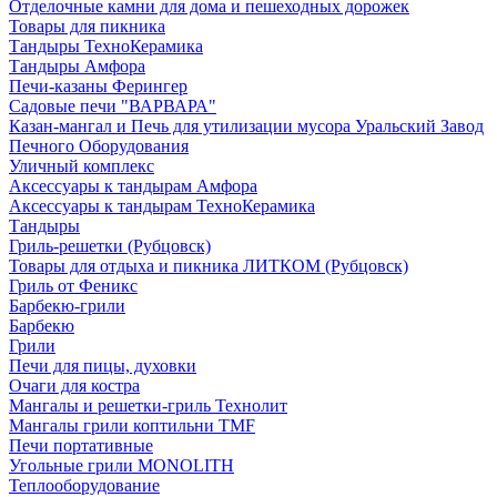
Отделочные камни для дома и пешеходных дорожек
Товары для пикника
Тандыры ТехноКерамика
Тандыры Амфора
Печи-казаны Ферингер
Садовые печи "ВАРВАРА"
Казан-мангал и Печь для утилизации мусора Уральский Завод
Печного Оборудования
Уличный комплекс
Аксессуары к тандырам Амфора
Аксессуары к тандырам ТехноКерамика
Тандыры
Гриль-решетки (Рубцовск)
Товары для отдыха и пикника ЛИТКОМ (Рубцовск)
Гриль от Феникс
Барбекю-грили
Барбекю
Грили
Печи для пицы, духовки
Очаги для костра
Мангалы и решетки-гриль Технолит
Мангалы грили коптильни TMF
Печи портативные
Угольные грили MONOLITH
Теплооборудование