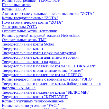
Котлы водогрейные "ТЕРМОФОР"
Пеллетные котлы
Котлы "ZOTA"
Автоматические угольные и пеллетные котлы "ZOTA"
Котлы твердотопливные "ZOTA"
Полуавтоматические котлы "ZOTA"
Электрокотлы ZOTA
Отопительные котлы Heiztechnik
Котлы с ручной загрузкой топлива Heiztechnik
Отопительные котлы TMF
Твердотопливные котлы Stoker
Твердотопливные котлы
Твердотопливные котлы с ручной загрузкой
Твердотопливные котлы длительного горения
Твердотопливные котлы на дровах
Твердотопливные и пеллетные котлы "HOT DRAGON"
Твердотопливные отопительные котлы "Flames"
Твердотопливные и пеллетные котлы "DEFRO"
Котлы твердотопливные с водяным контуром "УЗПО"
Твердотопливные и пеллетные котлы, бойлеры косвенного
нагрева "GALMET"
Твердотопливные и пеллетные котлы "БЕЛКОМiН"
Твердотопливные котлы "KENTATSU"
Котлы с чугунным теплообменником
Котлы пеллетно-угольные "FACI"