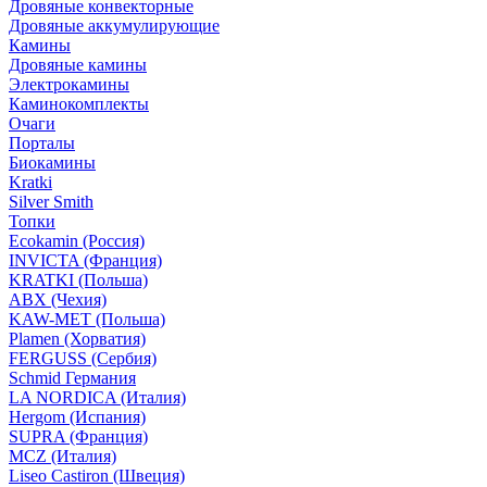
Дровяные конвекторные
Дровяные аккумулирующие
Камины
Дровяные камины
Электрокамины
Каминокомплекты
Очаги
Порталы
Биокамины
Kratki
Silver Smith
Топки
Ecokamin (Россия)
INVICTA (Франция)
KRATKI (Польша)
ABX (Чехия)
KAW-MET (Польша)
Plamen (Хорватия)
FERGUSS (Сербия)
Schmid Германия
LA NORDICA (Италия)
Hergom (Испания)
SUPRA (Франция)
MCZ (Италия)
Liseo Castiron (Швеция)