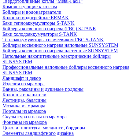
Твердотопливные котлы "Metal-FacH"
Комплектующие к котлам
Бойлеры и водонагреватели
Колонки водогрейные ERMAK
Баки теплоаккумуляторы S-TANK
Бойлеры косвенного нагрева (ГВС) S-TANK
Баки холодоаккумуляторы S-TANK
Теплоаккумуляторы со змеевиком ГВС S-TANK
Бойлеры косвенного нагрева напольные SUNSYSTEM
Бойлеры косвенного нагрева настенные SUNSYSTEM
Напольные накопительные электрические бойлеры
SUNSYSTEM
Профессиональные напольные бойлеры косвенного нагрева
SUNSYSTEM
Ландшафт и декор
Изделия из мрамора
Ванны, раковины и душевые поддоны
Колонны и капители
Лестницы, балясины
Мозаика из мрамора
Порталы из мрамора
Скульптура и вазы из мрамора
Фонтаны из мрамора
Цоколи, плинтуса, молдинги, бордюры
Элементы ландшафтного дизайна