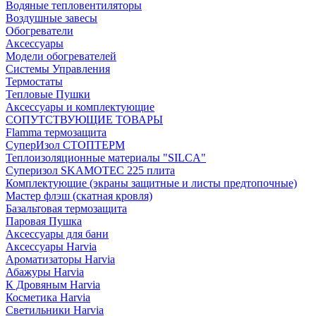
Водяные тепловентиляторы
Воздушные завесы
Обогреватели
Аксессуары
Модели обогревателей
Системы Управления
Термостаты
Тепловые Пушки
Аксессуары и комплектующие
СОПУТСТВУЮЩИЕ ТОВАРЫ
Flamma термозащита
СуперИзол СТОПТЕРМ
Теплоизоляционные материалы "SILCA"
Суперизол SKAMOTEC 225 плита
Комплектующие (экраны защитные и листы предтопочные)
Мастер флэш (скатная кровля)
Базальтовая термозащита
Паровая Пушка
Аксессуары для бани
Аксессуары Harvia
Ароматизаторы Harvia
Абажуры Harvia
К Дровяным Harvia
Косметика Harvia
Светильники Harvia