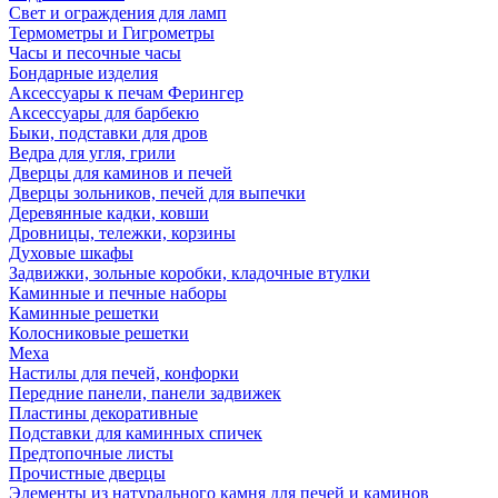
Свет и ограждения для ламп
Термометры и Гигрометры
Часы и песочные часы
Бондарные изделия
Аксессуары к печам Ферингер
Аксессуары для барбекю
Быки, подставки для дров
Ведра для угля, грили
Дверцы для каминов и печей
Дверцы зольников, печей для выпечки
Деревянные кадки, ковши
Дровницы, тележки, корзины
Духовые шкафы
Задвижки, зольные коробки, кладочные втулки
Каминные и печные наборы
Каминные решетки
Колосниковые решетки
Меха
Настилы для печей, конфорки
Передние панели, панели задвижек
Пластины декоративные
Подставки для каминных спичек
Предтопочные листы
Прочистные дверцы
Элементы из натурального камня для печей и каминов