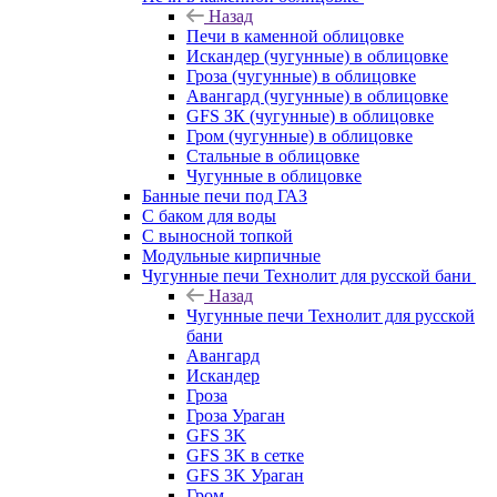
Назад
Печи в каменной облицовке
Искандер (чугунные) в облицовке
Гроза (чугунные) в облицовке
Авангард (чугунные) в облицовке
GFS ЗК (чугунные) в облицовке
Гром (чугунные) в облицовке
Стальные в облицовке
Чугунные в облицовке
Банные печи под ГАЗ
С баком для воды
С выносной топкой
Модульные кирпичные
Чугунные печи Технолит для русской бани
Назад
Чугунные печи Технолит для русской
бани
Авангард
Искандер
Гроза
Гроза Ураган
GFS 3K
GFS 3K в сетке
GFS 3K Ураган
Гром