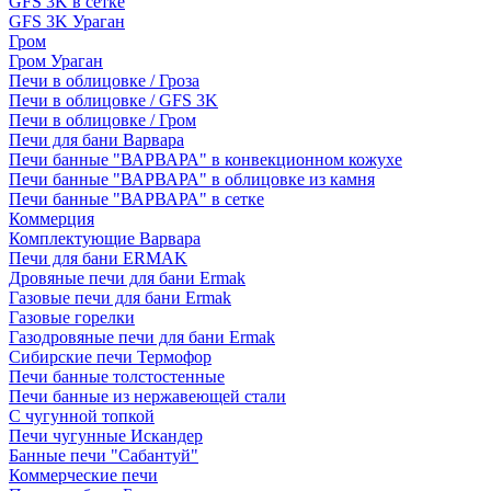
GFS 3K в сетке
GFS 3K Ураган
Гром
Гром Ураган
Печи в облицовке / Гроза
Печи в облицовке / GFS 3K
Печи в облицовке / Гром
Печи для бани Варвара
Печи банные "ВАРВАРА" в конвекционном кожухе
Печи банные "ВАРВАРА" в облицовке из камня
Печи банные "ВАРВАРА" в сетке
Коммерция
Комплектующие Варвара
Печи для бани ERMAK
Дровяные печи для бани Ermak
Газовые печи для бани Ermak
Газовые горелки
Газодровяные печи для бани Ermak
Сибирские печи Термофор
Печи банные толстостенные
Печи банные из нержавеющей стали
С чугунной топкой
Печи чугунные Искандер
Банные печи "Сабантуй"
Коммерческие печи