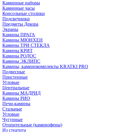
Каминные наборы
Каминные часы
Консольные столики
Подсвечники
Предметы Декора
Экраны
Камины ПРАГА
Камины МЮНХЕН
Камины ТРИ СТЕКЛА
Камины КРИТ
Камины РОДОС
Камины ЭКЛИПС
Камины, каминокомплекты KRATKI PRO
Подвесные
Пристенные
Угловые
Центральные
Камины МАДРИД
Камины РИО
Печи-камины
Стальные
Угловые
Чугунные
Отопительные (каминофены)
Из стеатита