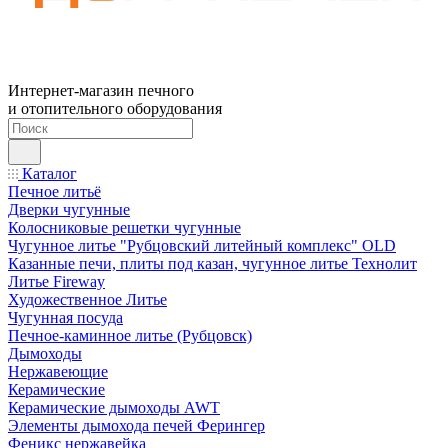
Интернет-магазин печного
и отопительного оборудования
Каталог
Печное литьё
Дверки чугунные
Колосниковые решетки чугунные
Чугунное литье "Рубцовский литейный комплекс" OLD
Казанные печи, плиты под казан, чугунное литье Технолит
Литье Fireway
Художественное Литье
Чугунная посуда
Печное-каминное литье (Рубцовск)
Дымоходы
Нержавеющие
Керамические
Керамические дымоходы AWT
Элементы дымохода печей Ферингер
Феникс нержавейка