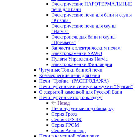
Электрические ПАРОТЕРМАЛЬНЫЕ
печи для бани
Электрические печи для бани и сауны
"Кristina"
Электрические печи для сауны
"Harvia"
Электропечь для бани и сауны
"Премьера"
Запчасти к электрическим печам
Электрокаменки SAWO
Пульты Управления Harvia
Электрокаменки Финляндия
Чугунные Топки банной печи
Коммерческие печи для бани
Печи "Тройка" (РАСПРОДАЖА)
Печи чугунные в сетке, в кожухе и "Ураган"
С закрытой каменкой для Русской Бани
Печи чугунные под обкладку
Назад
Печи чугунные под обкладку
Серия Гроза
Серия GFS ЗК
Серия ГРОМ
Серия Авангард
Печи в каменной облицовке