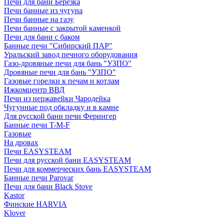
Печи для бани Березка
Печи банные из чугуна
Печи банные на газу
Печи банные с закрытой каменкой
Печи для бани с баком
Банные печи "Сибирский ПАР"
Уральский завод печного оборудования
Газо-дровяные печи для бань "УЗПО"
Дровяные печи для бань "УЗПО"
Газовые горелки к печам и котлам
Ижкомцентр ВВД
Печи из нержавейки Чародейка
Чугунные под обкладку и в камне
Для русской бани печи Ферингер
Банные печи T-M-F
Газовые
На дровах
Печи EASYSTEAM
Печи для русской бани EASYSTEAM
Печи для коммерческих бань EASYSTEAM
Банные печи Parovar
Печи для бани Black Stove
Kastor
Финские HARVIA
Klover