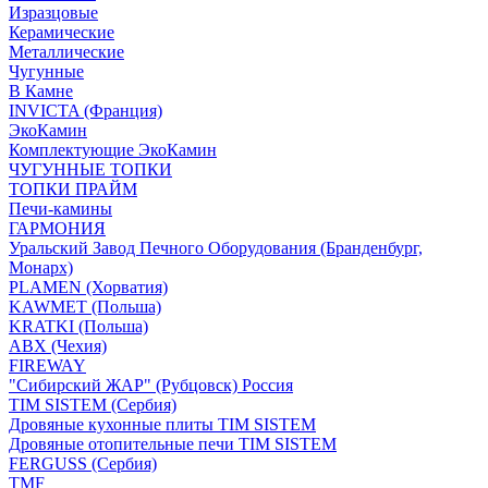
Изразцовые
Керамические
Металлические
Чугунные
В Камне
INVICTA (Франция)
ЭкоКамин
Комплектующие ЭкоКамин
ЧУГУННЫЕ ТОПКИ
ТОПКИ ПРАЙМ
Печи-камины
ГАРМОНИЯ
Уральский Завод Печного Оборудования (Бранденбург,
Монарх)
PLAMEN (Хорватия)
KAWMET (Польша)
KRATKI (Польша)
ABX (Чехия)
FIREWAY
"Сибирский ЖАР" (Рубцовск) Россия
TIM SISTEM (Сербия)
Дровяные кухонные плиты TIM SISTEM
Дровяные отопительные печи TIM SISTEM
FERGUSS (Сербия)
TMF