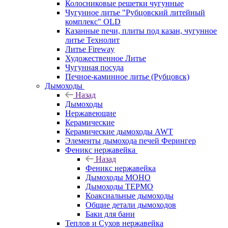
Колосниковые решетки чугунные
Чугунное литье "Рубцовский литейный
комплекс" OLD
Казанные печи, плиты под казан, чугунное
литье Технолит
Литье Fireway
Художественное Литье
Чугунная посуда
Печное-каминное литье (Рубцовск)
Дымоходы
Назад
Дымоходы
Нержавеющие
Керамические
Керамические дымоходы AWT
Элементы дымохода печей Ферингер
Феникс нержавейка
Назад
Феникс нержавейка
Дымоходы МОНО
Дымоходы ТЕРМО
Коаксиальные дымоходы
Общие детали дымоходов
Баки для бани
Теплов и Сухов нержавейка