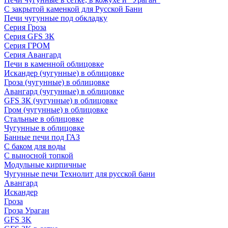
С закрытой каменкой для Русской Бани
Печи чугунные под обкладку
Серия Гроза
Серия GFS ЗК
Серия ГРОМ
Серия Авангард
Печи в каменной облицовке
Искандер (чугунные) в облицовке
Гроза (чугунные) в облицовке
Авангард (чугунные) в облицовке
GFS ЗК (чугунные) в облицовке
Гром (чугунные) в облицовке
Стальные в облицовке
Чугунные в облицовке
Банные печи под ГАЗ
С баком для воды
С выносной топкой
Модульные кирпичные
Чугунные печи Технолит для русской бани
Авангард
Искандер
Гроза
Гроза Ураган
GFS 3K