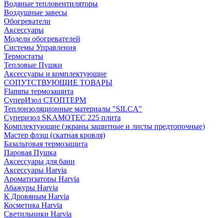
Водяные тепловентиляторы
Воздушные завесы
Обогреватели
Аксессуары
Модели обогревателей
Системы Управления
Термостаты
Тепловые Пушки
Аксессуары и комплектующие
СОПУТСТВУЮЩИЕ ТОВАРЫ
Flamma термозащита
СуперИзол СТОПТЕРМ
Теплоизоляционные материалы "SILCA"
Суперизол SKAMOTEC 225 плита
Комплектующие (экраны защитные и листы предтопочные)
Мастер флэш (скатная кровля)
Базальтовая термозащита
Паровая Пушка
Аксессуары для бани
Аксессуары Harvia
Ароматизаторы Harvia
Абажуры Harvia
К Дровяным Harvia
Косметика Harvia
Светильники Harvia