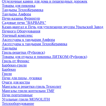
Отделочные камни для дома и пешеходных дорожек
Товары для пикника
Тандыры ТехноКерамика
Тандыры Амфора
Печи-казаны Ферингер
Садовые печи "ВАРВАРА"
Казан-мангал и Печь для утилизации мусора Уральский Завод
Печного Оборудования
Уличный комплекс
Аксессуары к тандырам Амфора
Аксессуары к тандырам ТехноКерамика
Тандыры
Гриль-решетки (Рубцовск)
Товары для отдыха и пикника ЛИТКОМ (Рубцовск)
Гриль от Феникс
Барбекю-грили
Барбекю
Грили
Печи для пицы, духовки
Очаги для костра
Мангалы и решетки-гриль Технолит
Мангалы грили коптильни TMF
Печи портативные
Угольные грили MONOLITH
Теплооборудование