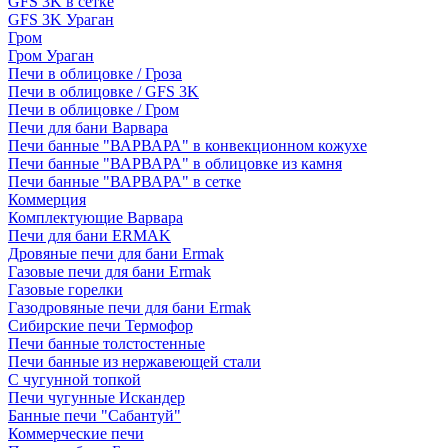
GFS 3K в сетке
GFS 3K Ураган
Гром
Гром Ураган
Печи в облицовке / Гроза
Печи в облицовке / GFS 3K
Печи в облицовке / Гром
Печи для бани Варвара
Печи банные "ВАРВАРА" в конвекционном кожухе
Печи банные "ВАРВАРА" в облицовке из камня
Печи банные "ВАРВАРА" в сетке
Коммерция
Комплектующие Варвара
Печи для бани ERMAK
Дровяные печи для бани Ermak
Газовые печи для бани Ermak
Газовые горелки
Газодровяные печи для бани Ermak
Сибирские печи Термофор
Печи банные толстостенные
Печи банные из нержавеющей стали
С чугунной топкой
Печи чугунные Искандер
Банные печи "Сабантуй"
Коммерческие печи