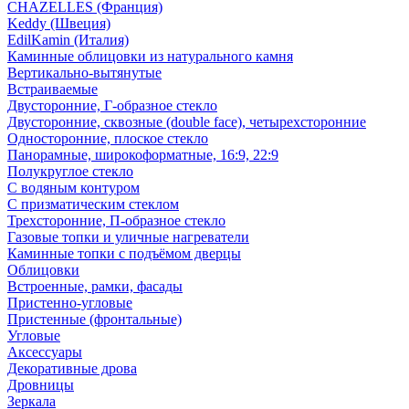
CHAZELLES (Франция)
Keddy (Швеция)
EdilKamin (Италия)
Каминные облицовки из натурального камня
Вертикально-вытянутые
Встраиваемые
Двусторонние, Г-образное стекло
Двусторонние, сквозные (double face), четырехсторонние
Односторонние, плоское стекло
Панорамные, широкоформатные, 16:9, 22:9
Полукруглое стекло
С водяным контуром
С призматическим стеклом
Трехсторонние, П-образное стекло
Газовые топки и уличные нагреватели
Каминные топки с подъёмом дверцы
Облицовки
Встроенные, рамки, фасады
Пристенно-угловые
Пристенные (фронтальные)
Угловые
Аксессуары
Декоративные дрова
Дровницы
Зеркала