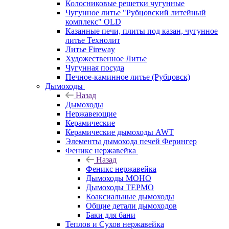
Колосниковые решетки чугунные
Чугунное литье "Рубцовский литейный
комплекс" OLD
Казанные печи, плиты под казан, чугунное
литье Технолит
Литье Fireway
Художественное Литье
Чугунная посуда
Печное-каминное литье (Рубцовск)
Дымоходы
Назад
Дымоходы
Нержавеющие
Керамические
Керамические дымоходы AWT
Элементы дымохода печей Ферингер
Феникс нержавейка
Назад
Феникс нержавейка
Дымоходы МОНО
Дымоходы ТЕРМО
Коаксиальные дымоходы
Общие детали дымоходов
Баки для бани
Теплов и Сухов нержавейка