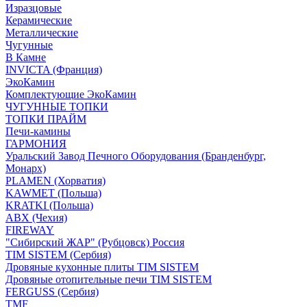
Изразцовые
Керамические
Металлические
Чугунные
В Камне
INVICTA (Франция)
ЭкоКамин
Комплектующие ЭкоКамин
ЧУГУННЫЕ ТОПКИ
ТОПКИ ПРАЙМ
Печи-камины
ГАРМОНИЯ
Уральский Завод Печного Оборудования (Бранденбург,
Монарх)
PLAMEN (Хорватия)
KAWMET (Польша)
KRATKI (Польша)
ABX (Чехия)
FIREWAY
"Сибирский ЖАР" (Рубцовск) Россия
TIM SISTEM (Сербия)
Дровяные кухонные плиты TIM SISTEM
Дровяные отопительные печи TIM SISTEM
FERGUSS (Сербия)
TMF