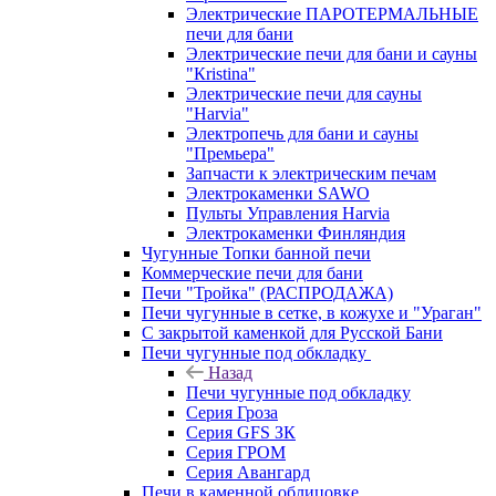
Электрические ПАРОТЕРМАЛЬНЫЕ
печи для бани
Электрические печи для бани и сауны
"Кristina"
Электрические печи для сауны
"Harvia"
Электропечь для бани и сауны
"Премьера"
Запчасти к электрическим печам
Электрокаменки SAWO
Пульты Управления Harvia
Электрокаменки Финляндия
Чугунные Топки банной печи
Коммерческие печи для бани
Печи "Тройка" (РАСПРОДАЖА)
Печи чугунные в сетке, в кожухе и "Ураган"
С закрытой каменкой для Русской Бани
Печи чугунные под обкладку
Назад
Печи чугунные под обкладку
Серия Гроза
Серия GFS ЗК
Серия ГРОМ
Серия Авангард
Печи в каменной облицовке