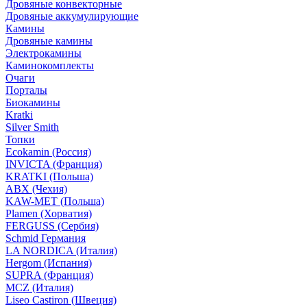
Дровяные конвекторные
Дровяные аккумулирующие
Камины
Дровяные камины
Электрокамины
Каминокомплекты
Очаги
Порталы
Биокамины
Kratki
Silver Smith
Топки
Ecokamin (Россия)
INVICTA (Франция)
KRATKI (Польша)
ABX (Чехия)
KAW-MET (Польша)
Plamen (Хорватия)
FERGUSS (Сербия)
Schmid Германия
LA NORDICA (Италия)
Hergom (Испания)
SUPRA (Франция)
MCZ (Италия)
Liseo Castiron (Швеция)