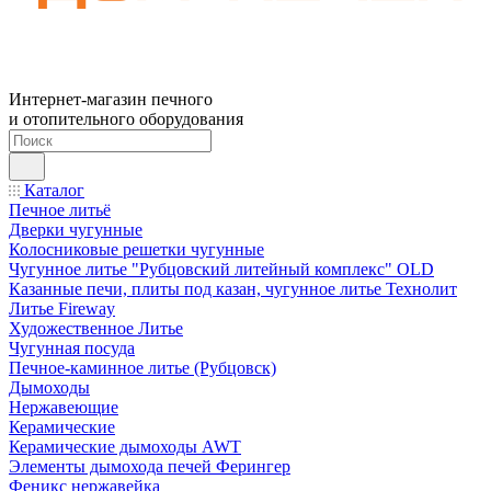
Интернет-магазин печного
и отопительного оборудования
Каталог
Печное литьё
Дверки чугунные
Колосниковые решетки чугунные
Чугунное литье "Рубцовский литейный комплекс" OLD
Казанные печи, плиты под казан, чугунное литье Технолит
Литье Fireway
Художественное Литье
Чугунная посуда
Печное-каминное литье (Рубцовск)
Дымоходы
Нержавеющие
Керамические
Керамические дымоходы AWT
Элементы дымохода печей Ферингер
Феникс нержавейка