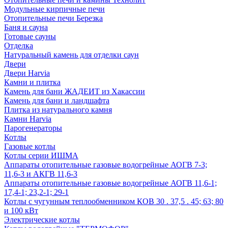
Модульные кирпичные печи
Отопительные печи Березка
Баня и сауна
Готовые сауны
Отделка
Натуральный камень для отделки саун
Двери
Двери Harvia
Камни и плитка
Камень для бани ЖАДЕИТ из Хакассии
Камень для бани и ландшафта
Плитка из натурального камня
Камни Harvia
Парогенераторы
Котлы
Газовые котлы
Котлы серии ИШМА
Аппараты отопительные газовые водогрейные АОГВ 7-3;
11,6-3 и АКГВ 11,6-3
Аппараты отопительные газовые водогрейные АОГВ 11,6-1;
17,4-1; 23,2-1; 29-1
Котлы с чугунным теплообменником КОВ 30 . 37,5 . 45; 63; 80
и 100 кВт
Электрические котлы