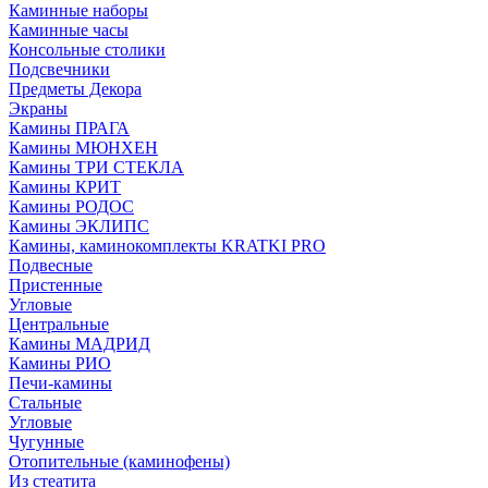
Каминные наборы
Каминные часы
Консольные столики
Подсвечники
Предметы Декора
Экраны
Камины ПРАГА
Камины МЮНХЕН
Камины ТРИ СТЕКЛА
Камины КРИТ
Камины РОДОС
Камины ЭКЛИПС
Камины, каминокомплекты KRATKI PRO
Подвесные
Пристенные
Угловые
Центральные
Камины МАДРИД
Камины РИО
Печи-камины
Стальные
Угловые
Чугунные
Отопительные (каминофены)
Из стеатита