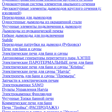
Одноконтурная система элементов овального сечения
Двухконтурные элементы дымоходов круглого сечения (с
изоляцией)
Переходники для дымоходов
Одностенные дымоходы из окрашенной стали
Чугунные элементы подключения к дымоходу
Дымоходы из вулканической пемзы
Гибкие дымоходы для подключения
Stabile
Переходные патрубки на дымоход (Рубцовск)
Печи для бани и сауны
Электрические печи для бани и сауны
Автономные генераторы перегретого пара АЭГПП
Электрические ПАРОТЕРМАЛЬНЫЕ печи для бани
Электрические печи для бани и сауны "Кristina"
Электрические печи для сауны "Harvia"
Электропечь для бани и сауны "Премьера"
Запчасти к электрическим печам
Электрокаменки SAWO
Пульты Управления Harvia
Электрокаменки Финляндия
Чугунные Топки банной печи
Коммерческие печи для бани
Печи "Тройка" (РАСПРОДАЖА)
Печи чугунные в сетке, в кожухе и "Ураган"