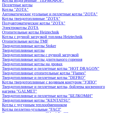
Котлы водогрейные "ТЕРМОФОР"
Пеллетные котлы
Котлы "ZOTA"
Автоматические угольные и пеллетные котлы "ZOTA"
Котлы твердотопливные "ZOTA"
Полуавтоматические котлы "ZOTA"
Электрокотлы ZOTA
Отопительные котлы Heiztechnik
Котлы с ручной загрузкой топлива Heiztechnik
Отопительные котлы TMF
Твердотопливные котлы Stoker
Твердотопливные котлы
Твердотопливные котлы с ручной загрузкой
Твердотопливные котлы длительного горения
Твердотопливные котлы на дровах
Твердотопливные и пеллетные котлы "HOT DRAGON"
Твердотопливные отопительные котлы "Flames"
Твердотопливные и пеллетные котлы "DEFRO"
Котлы твердотопливные с водяным контуром "УЗПО"
Твердотопливные и пеллетные котлы, бойлеры косвенного
нагрева "GALMET"
Твердотопливные и пеллетные котлы "БЕЛКОМiН"
Твердотопливные котлы "KENTATSU"
Котлы с чугунным теплообменником
Котлы пеллетно-угольные "FACI"