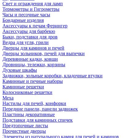
Свет и ограждения для ламп
Термометры и Гигрометры
Часы и песочные часы
Бондарные изделия
Аксессуары к печам Ферингер
Аксессуары для барбекю
Быки, подставки для дров
Ведра для угля, грили
Дверцы для каминов и печей
Дверцы зольников, печей для выпечки
Деревянные кадки, ковши
Дровницы, тележки, корзины
Духовые шкафы
Задвижки, зольные коробки, кладочные втулки
Каминные и печные наборы
Каминные решетки
Колосниковые решетки
Меха
Настилы для печей, конфорки
Передние панели, панели задвижек
Пластины декоративные
Подставки для каминных спичек
Предтопочные листы
Прочистные дверцы
Элементы из натурального камня для печей и каминов