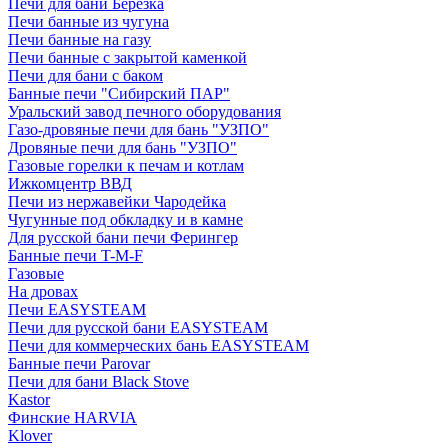
Печи для бани Березка
Печи банные из чугуна
Печи банные на газу
Печи банные с закрытой каменкой
Печи для бани с баком
Банные печи "Сибирский ПАР"
Уральский завод печного оборудования
Газо-дровяные печи для бань "УЗПО"
Дровяные печи для бань "УЗПО"
Газовые горелки к печам и котлам
Ижкомцентр ВВД
Печи из нержавейки Чародейка
Чугунные под обкладку и в камне
Для русской бани печи Ферингер
Банные печи T-M-F
Газовые
На дровах
Печи EASYSTEAM
Печи для русской бани EASYSTEAM
Печи для коммерческих бань EASYSTEAM
Банные печи Parovar
Печи для бани Black Stove
Kastor
Финские HARVIA
Klover