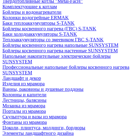
Твердотопливные котлы "Metal-FacH"
Комплектующие к котлам
Бойлеры и водонагреватели
Колонки водогрейные ERMAK
Баки теплоаккумуляторы S-TANK
Бойлеры косвенного нагрева (ГВС) S-TANK
Баки холодоаккумуляторы S-TANK
Теплоаккумуляторы со змеевиком ГВС S-TANK
Бойлеры косвенного нагрева напольные SUNSYSTEM
Бойлеры косвенного нагрева настенные SUNSYSTEM
Напольные накопительные электрические бойлеры
SUNSYSTEM
Профессиональные напольные бойлеры косвенного нагрева
SUNSYSTEM
Ландшафт и декор
Изделия из мрамора
Ванны, раковины и душевые поддоны
Колонны и капители
Лестницы, балясины
Мозаика из мрамора
Порталы из мрамора
Скульптура и вазы из мрамора
Фонтаны из мрамора
Цоколи, плинтуса, молдинги, бордюры
Элементы ландшафтного дизайна