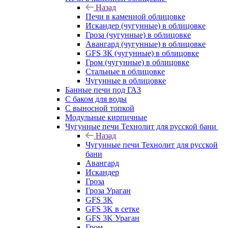
Назад
Печи в каменной облицовке
Искандер (чугунные) в облицовке
Гроза (чугунные) в облицовке
Авангард (чугунные) в облицовке
GFS ЗК (чугунные) в облицовке
Гром (чугунные) в облицовке
Стальные в облицовке
Чугунные в облицовке
Банные печи под ГАЗ
С баком для воды
С выносной топкой
Модульные кирпичные
Чугунные печи Технолит для русской бани
Назад
Чугунные печи Технолит для русской
бани
Авангард
Искандер
Гроза
Гроза Ураган
GFS 3K
GFS 3K в сетке
GFS 3K Ураган
Гром