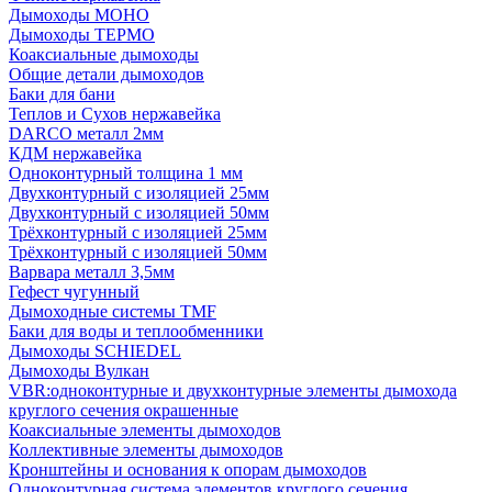
Дымоходы МОНО
Дымоходы ТЕРМО
Коаксиальные дымоходы
Общие детали дымоходов
Баки для бани
Теплов и Сухов нержавейка
DARCO металл 2мм
КДМ нержавейка
Одноконтурный толщина 1 мм
Двухконтурный с изоляцией 25мм
Двухконтурный с изоляцией 50мм
Трёхконтурный с изоляцией 25мм
Трёхконтурный с изоляцией 50мм
Варвара металл 3,5мм
Гефест чугунный
Дымоходные системы TMF
Баки для воды и теплообменники
Дымоходы SCHIEDEL
Дымоходы Вулкан
VBR:одноконтурные и двухконтурные элементы дымохода
круглого сечения окрашенные
Коаксиальные элементы дымоходов
Коллективные элементы дымоходов
Кронштейны и основания к опорам дымоходов
Одноконтурная система элементов круглого сечения