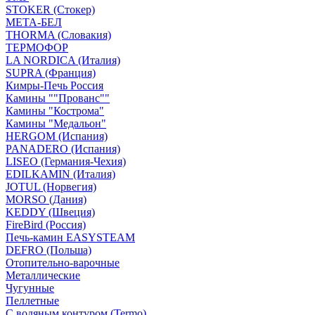
STOKER (Стокер)
МЕТА-БЕЛ
THORMA (Словакия)
ТЕРМОФОР
LA NORDICA (Италия)
SUPRA (Франция)
Кимры-Печь Россия
Камины ""Прованс""
Камины "Кострома"
Камины "Медальон"
HERGOM (Испания)
PANADERO (Испания)
LISEO (Германия-Чехия)
EDILKAMIN (Италия)
JOTUL (Норвегия)
MORSO (Дания)
KEDDY (Швеция)
FireBird (Россия)
Печь-камин EASYSTEAM
DEFRO (Польша)
Отопительно-варочные
Металлические
Чугунные
Пеллетные
С водяным контуром (Termo)