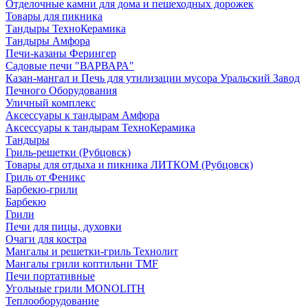
Отделочные камни для дома и пешеходных дорожек
Товары для пикника
Тандыры ТехноКерамика
Тандыры Амфора
Печи-казаны Ферингер
Садовые печи "ВАРВАРА"
Казан-мангал и Печь для утилизации мусора Уральский Завод
Печного Оборудования
Уличный комплекс
Аксессуары к тандырам Амфора
Аксессуары к тандырам ТехноКерамика
Тандыры
Гриль-решетки (Рубцовск)
Товары для отдыха и пикника ЛИТКОМ (Рубцовск)
Гриль от Феникс
Барбекю-грили
Барбекю
Грили
Печи для пицы, духовки
Очаги для костра
Мангалы и решетки-гриль Технолит
Мангалы грили коптильни TMF
Печи портативные
Угольные грили MONOLITH
Теплооборудование