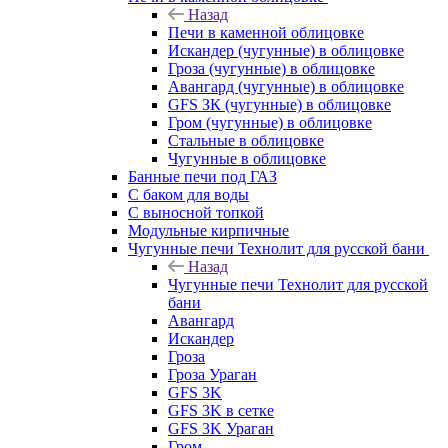
Назад
Печи в каменной облицовке
Искандер (чугунные) в облицовке
Гроза (чугунные) в облицовке
Авангард (чугунные) в облицовке
GFS ЗК (чугунные) в облицовке
Гром (чугунные) в облицовке
Стальные в облицовке
Чугунные в облицовке
Банные печи под ГАЗ
С баком для воды
С выносной топкой
Модульные кирпичные
Чугунные печи Технолит для русской бани
Назад
Чугунные печи Технолит для русской
бани
Авангард
Искандер
Гроза
Гроза Ураган
GFS 3K
GFS 3K в сетке
GFS 3K Ураган
Гром