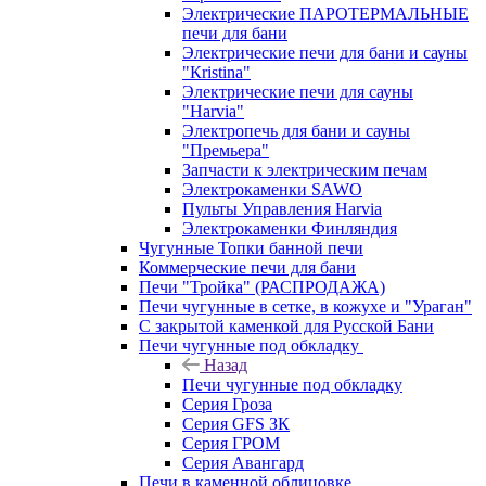
Электрические ПАРОТЕРМАЛЬНЫЕ
печи для бани
Электрические печи для бани и сауны
"Кristina"
Электрические печи для сауны
"Harvia"
Электропечь для бани и сауны
"Премьера"
Запчасти к электрическим печам
Электрокаменки SAWO
Пульты Управления Harvia
Электрокаменки Финляндия
Чугунные Топки банной печи
Коммерческие печи для бани
Печи "Тройка" (РАСПРОДАЖА)
Печи чугунные в сетке, в кожухе и "Ураган"
С закрытой каменкой для Русской Бани
Печи чугунные под обкладку
Назад
Печи чугунные под обкладку
Серия Гроза
Серия GFS ЗК
Серия ГРОМ
Серия Авангард
Печи в каменной облицовке