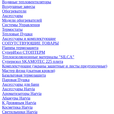
Водяные тепловентиляторы
Воздушные завесы
Обогреватели
Аксессуары
Модели обогревателей
Системы Управления
Термостаты
Тепловые Пушки
Аксессуары и комплектующие
СОПУТСТВУЮЩИЕ ТОВАРЫ
Flamma термозащита
СуперИзол СТОПТЕРМ
Теплоизоляционные материалы "SILCA"
Суперизол SKAMOTEC 225 плита
Комплектующие (экраны защитные и листы предтопочные)
Мастер флэш (скатная кровля)
Базальтовая термозащита
Паровая Пушка
Аксессуары для бани
Аксессуары Harvia
Ароматизаторы Harvia
Абажуры Harvia
К Дровяным Harvia
Косметика Harvia
Светильники Harvia