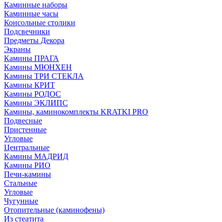
Каминные наборы
Каминные часы
Консольные столики
Подсвечники
Предметы Декора
Экраны
Камины ПРАГА
Камины МЮНХЕН
Камины ТРИ СТЕКЛА
Камины КРИТ
Камины РОДОС
Камины ЭКЛИПС
Камины, каминокомплекты KRATKI PRO
Подвесные
Пристенные
Угловые
Центральные
Камины МАДРИД
Камины РИО
Печи-камины
Стальные
Угловые
Чугунные
Отопительные (каминофены)
Из стеатита