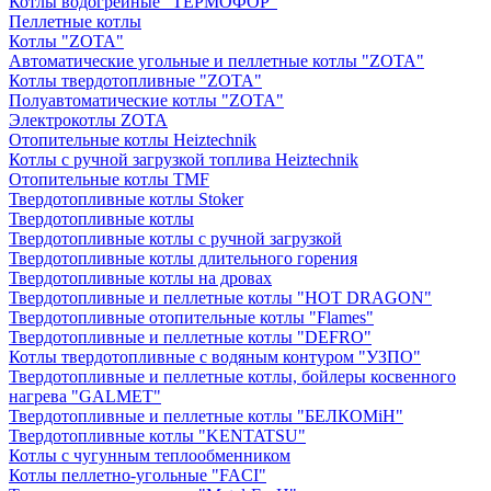
Котлы водогрейные "ТЕРМОФОР"
Пеллетные котлы
Котлы "ZOTA"
Автоматические угольные и пеллетные котлы "ZOTA"
Котлы твердотопливные "ZOTA"
Полуавтоматические котлы "ZOTA"
Электрокотлы ZOTA
Отопительные котлы Heiztechnik
Котлы с ручной загрузкой топлива Heiztechnik
Отопительные котлы TMF
Твердотопливные котлы Stoker
Твердотопливные котлы
Твердотопливные котлы с ручной загрузкой
Твердотопливные котлы длительного горения
Твердотопливные котлы на дровах
Твердотопливные и пеллетные котлы "HOT DRAGON"
Твердотопливные отопительные котлы "Flames"
Твердотопливные и пеллетные котлы "DEFRO"
Котлы твердотопливные с водяным контуром "УЗПО"
Твердотопливные и пеллетные котлы, бойлеры косвенного
нагрева "GALMET"
Твердотопливные и пеллетные котлы "БЕЛКОМiН"
Твердотопливные котлы "KENTATSU"
Котлы с чугунным теплообменником
Котлы пеллетно-угольные "FACI"