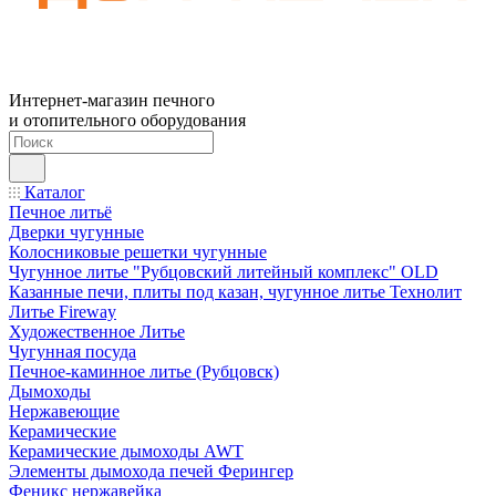
Интернет-магазин печного
и отопительного оборудования
Каталог
Печное литьё
Дверки чугунные
Колосниковые решетки чугунные
Чугунное литье "Рубцовский литейный комплекс" OLD
Казанные печи, плиты под казан, чугунное литье Технолит
Литье Fireway
Художественное Литье
Чугунная посуда
Печное-каминное литье (Рубцовск)
Дымоходы
Нержавеющие
Керамические
Керамические дымоходы AWT
Элементы дымохода печей Ферингер
Феникс нержавейка