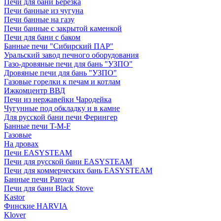
Печи для бани Березка
Печи банные из чугуна
Печи банные на газу
Печи банные с закрытой каменкой
Печи для бани с баком
Банные печи "Сибирский ПАР"
Уральский завод печного оборудования
Газо-дровяные печи для бань "УЗПО"
Дровяные печи для бань "УЗПО"
Газовые горелки к печам и котлам
Ижкомцентр ВВД
Печи из нержавейки Чародейка
Чугунные под обкладку и в камне
Для русской бани печи Ферингер
Банные печи T-M-F
Газовые
На дровах
Печи EASYSTEAM
Печи для русской бани EASYSTEAM
Печи для коммерческих бань EASYSTEAM
Банные печи Parovar
Печи для бани Black Stove
Kastor
Финские HARVIA
Klover