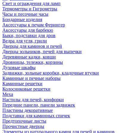
Свет и ограждения для ламп
Термометры и Гигрометры
Часы и песочные часы
Бондарные изделия
Аксессуары к печам Ферингер
Аксессуары для барбекю
Быки, подставки для дров
Ведра для угля, грили
Дверцы для каминов и печей
Дверцы зольников, печей для выпечки
Деревянные кадки, ковши
Дровницы, тележки, корзины
Духовые шкафы
Задвижки, зольные коробки, кладочные втулки
Каминные и печные наборы
Каминные решетки
Колосниковые решетки
Меха
Настилы для печей, конфорки
Передние панели, панели задвижек
Пластины декоративные
Подставки для каминных спичек
Предтопочные листы
Прочистные дверцы
Элементы из натурального камня для печей и каминов