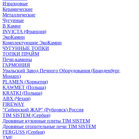
Изразцовые
Керамические
Металлические
Чугунные
В Камне
INVICTA (Франция)
ЭкоКамин
Комплектующие ЭкоКамин
ЧУГУННЫЕ ТОПКИ
ТОПКИ ПРАЙМ
Печи-камины
ГАРМОНИЯ
Уральский Завод Печного Оборудования (Бранденбург,
Монарх)
PLAMEN (Хорватия)
KAWMET (Польша)
KRATKI (Польша)
ABX (Чехия)
FIREWAY
"Сибирский ЖАР" (Рубцовск) Россия
TIM SISTEM (Сербия)
Дровяные кухонные плиты TIM SISTEM
Дровяные отопительные печи TIM SISTEM
FERGUSS (Сербия)
TMF