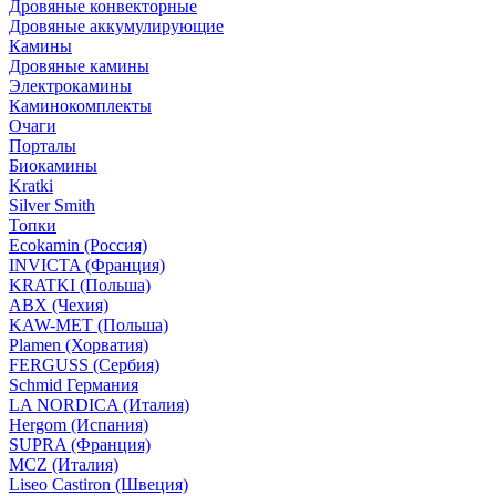
Дровяные конвекторные
Дровяные аккумулирующие
Камины
Дровяные камины
Электрокамины
Каминокомплекты
Очаги
Порталы
Биокамины
Kratki
Silver Smith
Топки
Ecokamin (Россия)
INVICTA (Франция)
KRATKI (Польша)
ABX (Чехия)
KAW-MET (Польша)
Plamen (Хорватия)
FERGUSS (Сербия)
Schmid Германия
LA NORDICA (Италия)
Hergom (Испания)
SUPRA (Франция)
MCZ (Италия)
Liseo Castiron (Швеция)