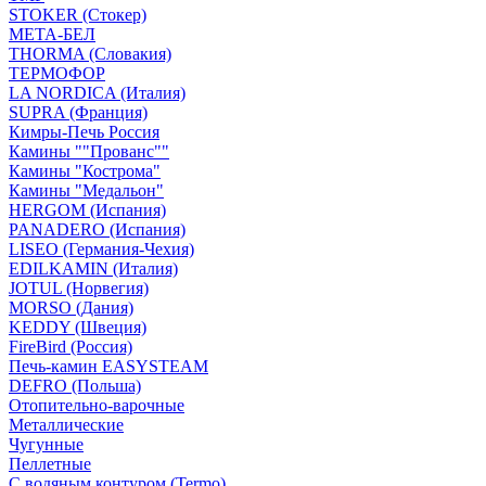
STOKER (Стокер)
МЕТА-БЕЛ
THORMA (Словакия)
ТЕРМОФОР
LA NORDICA (Италия)
SUPRA (Франция)
Кимры-Печь Россия
Камины ""Прованс""
Камины "Кострома"
Камины "Медальон"
HERGOM (Испания)
PANADERO (Испания)
LISEO (Германия-Чехия)
EDILKAMIN (Италия)
JOTUL (Норвегия)
MORSO (Дания)
KEDDY (Швеция)
FireBird (Россия)
Печь-камин EASYSTEAM
DEFRO (Польша)
Отопительно-варочные
Металлические
Чугунные
Пеллетные
С водяным контуром (Termo)