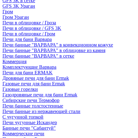
GFS 3K в сетке
GFS 3K Ураган
Гром
Гром Ураган
Печи в облицовке / Гроза
Печи в облицовке / GFS 3K
Печи в облицовке / Гром
Печи для бани Варвара
Печи банные "ВАРВАРА" в конвекционном кожухе
Печи банные "ВАРВАРА" в облицовке из камня
Печи банные "ВАРВАРА" в сетке
Коммерция
Комплектующие Варвара
Печи для бани ERMAK
Дровяные печи для бани Ermak
Газовые печи для бани Ermak
Газовые горелки
Газодровяные печи для бани Ermak
Сибирские печи Термофор
Печи банные толстостенные
Печи банные из нержавеющей стали
С чугунной топкой
Печи чугунные Искандер
Банные печи "Сабантуй"
Коммерческие печи