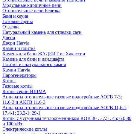
Модульные кирпичные печи
Отопительные печи Березка
Баня и сауна
Готовые сауны
Отделка
Натуральный камень для отделки саун
Двери
Двери Harvia
Камни и плитка
Камень для бани ЖАДЕИТ из Хакассии
Камень для бани и ландшафта
Плитка из натурального камня
Камни Harvia
Парогенераторы
Котлы
Газовые котлы
Котлы серии ИШМА
Аппараты отопительные газовые водогрейные АОГВ 7-3;
11,6-3 и АКГВ 11,6-3
Аппараты отопительные газовые водогрейные АОГВ 11,6-1;
17,4-1; 23,2-1; 29-1
Котлы с чугунным теплообменником КОВ 30 . 37,5 . 45; 63; 80
и 100 кВт
Электрические котлы