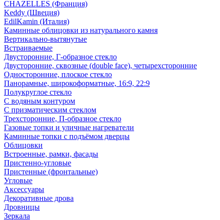
CHAZELLES (Франция)
Keddy (Швеция)
EdilKamin (Италия)
Каминные облицовки из натурального камня
Вертикально-вытянутые
Встраиваемые
Двусторонние, Г-образное стекло
Двусторонние, сквозные (double face), четырехсторонние
Односторонние, плоское стекло
Панорамные, широкоформатные, 16:9, 22:9
Полукруглое стекло
С водяным контуром
С призматическим стеклом
Трехсторонние, П-образное стекло
Газовые топки и уличные нагреватели
Каминные топки с подъёмом дверцы
Облицовки
Встроенные, рамки, фасады
Пристенно-угловые
Пристенные (фронтальные)
Угловые
Аксессуары
Декоративные дрова
Дровницы
Зеркала