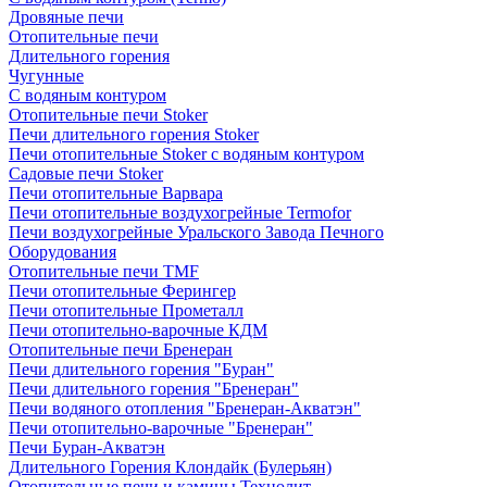
Дровяные печи
Отопительные печи
Длительного горения
Чугунные
C водяным контуром
Отопительные печи Stoker
Печи длительного горения Stoker
Печи отопительные Stoker с водяным контуром
Садовые печи Stoker
Печи отопительные Варвара
Печи отопительные воздухогрейные Termofor
Печи воздухогрейные Уральского Завода Печного
Оборудования
Отопительные печи TMF
Печи отопительные Ферингер
Печи отопительные Прометалл
Печи отопительно-варочные КДМ
Отопительные печи Бренеран
Печи длительного горения "Буран"
Печи длительного горения "Бренеран"
Печи водяного отопления "Бренеран-Акватэн"
Печи отопительно-варочные "Бренеран"
Печи Буран-Акватэн
Длительного Горения Клондайк (Булерьян)
Отопительные печи и камины Технолит