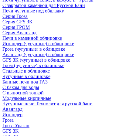
С закрытой каменкой для Русской Бани
Печи чугунные под обкладку
Серия Гроза
Серия GFS ЗК
Серия ГРОМ
Серия Авангард
Печи в каменной облицовке
Искандер (чугунные) в облицовке
Гроза (чугунные) в облицовке
Авангард (чугунные) в облицовке
GFS ЗК (чугунные) в облицовке
Гром (чугунные) в облицовке
Стальные в облицовке
Чугунные в облицовке
Банные печи под ГАЗ
С баком для воды
С выносной топкой
Модульные кирпичные
Чугунные печи Технолит для русской бани
Авангард
Искандер
Гроза
Гроза Ураган
GFS 3K