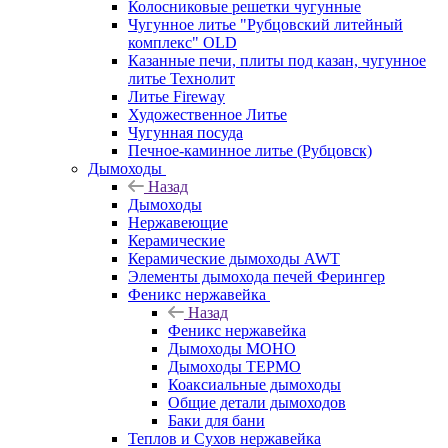
Колосниковые решетки чугунные
Чугунное литье "Рубцовский литейный
комплекс" OLD
Казанные печи, плиты под казан, чугунное
литье Технолит
Литье Fireway
Художественное Литье
Чугунная посуда
Печное-каминное литье (Рубцовск)
Дымоходы
Назад
Дымоходы
Нержавеющие
Керамические
Керамические дымоходы AWT
Элементы дымохода печей Ферингер
Феникс нержавейка
Назад
Феникс нержавейка
Дымоходы МОНО
Дымоходы ТЕРМО
Коаксиальные дымоходы
Общие детали дымоходов
Баки для бани
Теплов и Сухов нержавейка