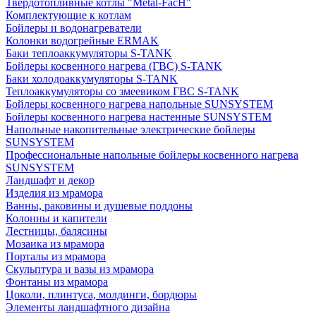
Твердотопливные котлы "Metal-FacH"
Комплектующие к котлам
Бойлеры и водонагреватели
Колонки водогрейные ERMAK
Баки теплоаккумуляторы S-TANK
Бойлеры косвенного нагрева (ГВС) S-TANK
Баки холодоаккумуляторы S-TANK
Теплоаккумуляторы со змеевиком ГВС S-TANK
Бойлеры косвенного нагрева напольные SUNSYSTEM
Бойлеры косвенного нагрева настенные SUNSYSTEM
Напольные накопительные электрические бойлеры
SUNSYSTEM
Профессиональные напольные бойлеры косвенного нагрева
SUNSYSTEM
Ландшафт и декор
Изделия из мрамора
Ванны, раковины и душевые поддоны
Колонны и капители
Лестницы, балясины
Мозаика из мрамора
Порталы из мрамора
Скульптура и вазы из мрамора
Фонтаны из мрамора
Цоколи, плинтуса, молдинги, бордюры
Элементы ландшафтного дизайна