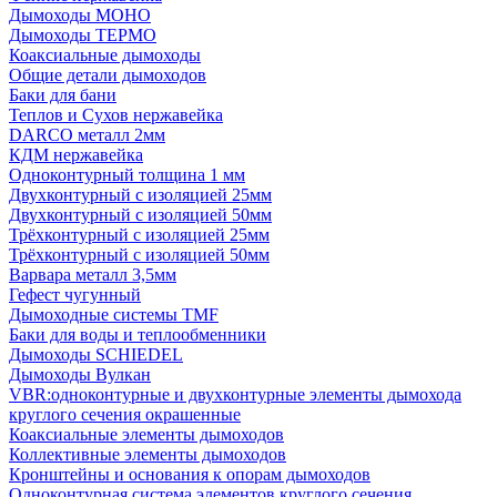
Дымоходы МОНО
Дымоходы ТЕРМО
Коаксиальные дымоходы
Общие детали дымоходов
Баки для бани
Теплов и Сухов нержавейка
DARCO металл 2мм
КДМ нержавейка
Одноконтурный толщина 1 мм
Двухконтурный с изоляцией 25мм
Двухконтурный с изоляцией 50мм
Трёхконтурный с изоляцией 25мм
Трёхконтурный с изоляцией 50мм
Варвара металл 3,5мм
Гефест чугунный
Дымоходные системы TMF
Баки для воды и теплообменники
Дымоходы SCHIEDEL
Дымоходы Вулкан
VBR:одноконтурные и двухконтурные элементы дымохода
круглого сечения окрашенные
Коаксиальные элементы дымоходов
Коллективные элементы дымоходов
Кронштейны и основания к опорам дымоходов
Одноконтурная система элементов круглого сечения