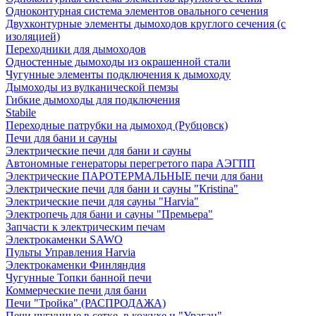
Одноконтурная система элементов овального сечения
Двухконтурные элементы дымоходов круглого сечения (с
изоляцией)
Переходники для дымоходов
Одностенные дымоходы из окрашенной стали
Чугунные элементы подключения к дымоходу
Дымоходы из вулканической пемзы
Гибкие дымоходы для подключения
Stabile
Переходные патрубки на дымоход (Рубцовск)
Печи для бани и сауны
Электрические печи для бани и сауны
Автономные генераторы перегретого пара АЭГПП
Электрические ПАРОТЕРМАЛЬНЫЕ печи для бани
Электрические печи для бани и сауны "Кristina"
Электрические печи для сауны "Harvia"
Электропечь для бани и сауны "Премьера"
Запчасти к электрическим печам
Электрокаменки SAWO
Пульты Управления Harvia
Электрокаменки Финляндия
Чугунные Топки банной печи
Коммерческие печи для бани
Печи "Тройка" (РАСПРОДАЖА)
Печи чугунные в сетке, в кожухе и "Ураган"