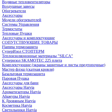
Водяные тепловентиляторы
Воздушные завесы
Обогреватели
Аксессуары
Модели обогревателей
Системы Управления
Термостаты
Тепловые Пушки
Аксессуары и комплектующие
СОПУТСТВУЮЩИЕ ТОВАРЫ
Flamma термозащита
СуперИзол СТОПТЕРМ
Теплоизоляционные материалы "SILCA"
Суперизол SKAMOTEC 225 плита
Комплектующие (экраны защитные и листы предтопочные)
Мастер флэш (скатная кровля)
Базальтовая термозащита
Паровая Пушка
Аксессуары для бани
Аксессуары Harvia
Ароматизаторы Harvia
Абажуры Harvia
К Дровяным Harvia
Косметика Harvia
Светильники Harvia