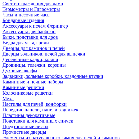
Свет и ограждения для ламп
Термометры и Гигрометры
Часы и песочные часы
Бондарные изделия
Аксессуары к печам Ферингер
Аксессуары для барбекю
Быки, подставки для дров
Ведра для угля, грили
Дверцы для каминов и печей
Дверцы зольников, печей для выпечки
Деревянные кадки, ковши
Дровницы, тележки, корзины
Духовые шкафы
Задвижки, зольные коробки, кладочные втулки
Каминные и печные наборы
Каминные решетки
Колосниковые решетки
Меха
Настилы для печей, конфорки
Передние панели, панели задвижек
Пластины декоративные
Подставки для каминных спичек
Предтопочные листы
Прочистные дверцы
Элементы из натурального камня для печей и каминов