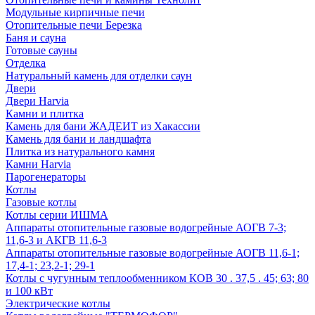
Модульные кирпичные печи
Отопительные печи Березка
Баня и сауна
Готовые сауны
Отделка
Натуральный камень для отделки саун
Двери
Двери Harvia
Камни и плитка
Камень для бани ЖАДЕИТ из Хакассии
Камень для бани и ландшафта
Плитка из натурального камня
Камни Harvia
Парогенераторы
Котлы
Газовые котлы
Котлы серии ИШМА
Аппараты отопительные газовые водогрейные АОГВ 7-3;
11,6-3 и АКГВ 11,6-3
Аппараты отопительные газовые водогрейные АОГВ 11,6-1;
17,4-1; 23,2-1; 29-1
Котлы с чугунным теплообменником КОВ 30 . 37,5 . 45; 63; 80
и 100 кВт
Электрические котлы