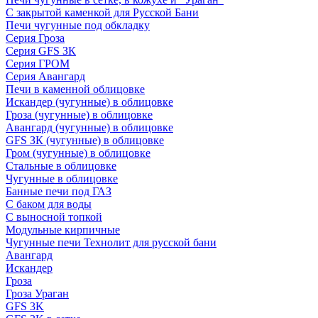
С закрытой каменкой для Русской Бани
Печи чугунные под обкладку
Серия Гроза
Серия GFS ЗК
Серия ГРОМ
Серия Авангард
Печи в каменной облицовке
Искандер (чугунные) в облицовке
Гроза (чугунные) в облицовке
Авангард (чугунные) в облицовке
GFS ЗК (чугунные) в облицовке
Гром (чугунные) в облицовке
Стальные в облицовке
Чугунные в облицовке
Банные печи под ГАЗ
С баком для воды
С выносной топкой
Модульные кирпичные
Чугунные печи Технолит для русской бани
Авангард
Искандер
Гроза
Гроза Ураган
GFS 3K