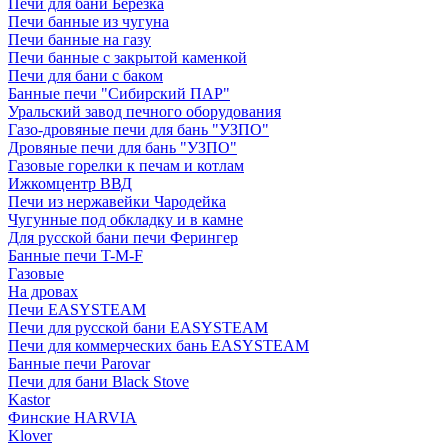
Печи для бани Березка
Печи банные из чугуна
Печи банные на газу
Печи банные с закрытой каменкой
Печи для бани с баком
Банные печи "Сибирский ПАР"
Уральский завод печного оборудования
Газо-дровяные печи для бань "УЗПО"
Дровяные печи для бань "УЗПО"
Газовые горелки к печам и котлам
Ижкомцентр ВВД
Печи из нержавейки Чародейка
Чугунные под обкладку и в камне
Для русской бани печи Ферингер
Банные печи T-M-F
Газовые
На дровах
Печи EASYSTEAM
Печи для русской бани EASYSTEAM
Печи для коммерческих бань EASYSTEAM
Банные печи Parovar
Печи для бани Black Stove
Kastor
Финские HARVIA
Klover