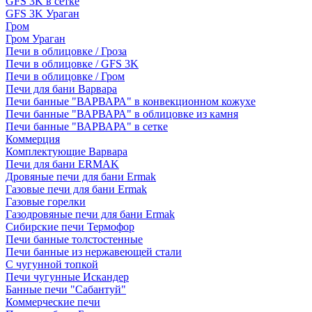
GFS 3K в сетке
GFS 3K Ураган
Гром
Гром Ураган
Печи в облицовке / Гроза
Печи в облицовке / GFS 3K
Печи в облицовке / Гром
Печи для бани Варвара
Печи банные "ВАРВАРА" в конвекционном кожухе
Печи банные "ВАРВАРА" в облицовке из камня
Печи банные "ВАРВАРА" в сетке
Коммерция
Комплектующие Варвара
Печи для бани ERMAK
Дровяные печи для бани Ermak
Газовые печи для бани Ermak
Газовые горелки
Газодровяные печи для бани Ermak
Сибирские печи Термофор
Печи банные толстостенные
Печи банные из нержавеющей стали
С чугунной топкой
Печи чугунные Искандер
Банные печи "Сабантуй"
Коммерческие печи