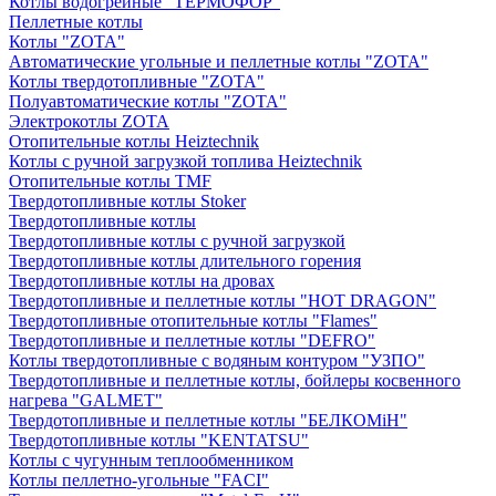
Котлы водогрейные "ТЕРМОФОР"
Пеллетные котлы
Котлы "ZOTA"
Автоматические угольные и пеллетные котлы "ZOTA"
Котлы твердотопливные "ZOTA"
Полуавтоматические котлы "ZOTA"
Электрокотлы ZOTA
Отопительные котлы Heiztechnik
Котлы с ручной загрузкой топлива Heiztechnik
Отопительные котлы TMF
Твердотопливные котлы Stoker
Твердотопливные котлы
Твердотопливные котлы с ручной загрузкой
Твердотопливные котлы длительного горения
Твердотопливные котлы на дровах
Твердотопливные и пеллетные котлы "HOT DRAGON"
Твердотопливные отопительные котлы "Flames"
Твердотопливные и пеллетные котлы "DEFRO"
Котлы твердотопливные с водяным контуром "УЗПО"
Твердотопливные и пеллетные котлы, бойлеры косвенного
нагрева "GALMET"
Твердотопливные и пеллетные котлы "БЕЛКОМiН"
Твердотопливные котлы "KENTATSU"
Котлы с чугунным теплообменником
Котлы пеллетно-угольные "FACI"