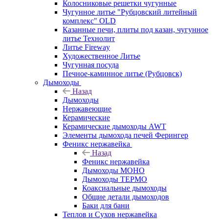
Колосниковые решетки чугунные
Чугунное литье "Рубцовский литейный
комплекс" OLD
Казанные печи, плиты под казан, чугунное
литье Технолит
Литье Fireway
Художественное Литье
Чугунная посуда
Печное-каминное литье (Рубцовск)
Дымоходы
Назад
Дымоходы
Нержавеющие
Керамические
Керамические дымоходы AWT
Элементы дымохода печей Ферингер
Феникс нержавейка
Назад
Феникс нержавейка
Дымоходы МОНО
Дымоходы ТЕРМО
Коаксиальные дымоходы
Общие детали дымоходов
Баки для бани
Теплов и Сухов нержавейка