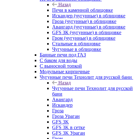
Назад
Печи в каменной облицовке
Искандер (чугунные) в облицовке
Гроза (чугунные) в облицовке
Авангард (чугунные) в облицовке
GFS ЗК (чугунные) в облицовке
Гром (чугунные) в облицовке
Стальные в облицовке
Чугунные в облицовке
Банные печи под ГАЗ
С баком для воды
С выносной топкой
Модульные кирпичные
Чугунные печи Технолит для русской бани
Назад
Чугунные печи Технолит для русской
бани
Авангард
Искандер
Гроза
Гроза Ураган
GFS 3K
GFS 3K в сетке
GFS 3K Ураган
Гром