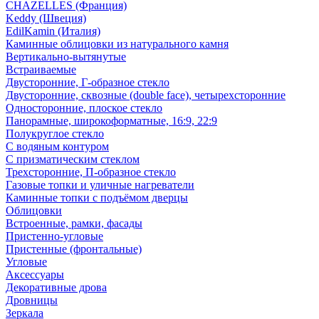
CHAZELLES (Франция)
Keddy (Швеция)
EdilKamin (Италия)
Каминные облицовки из натурального камня
Вертикально-вытянутые
Встраиваемые
Двусторонние, Г-образное стекло
Двусторонние, сквозные (double face), четырехсторонние
Односторонние, плоское стекло
Панорамные, широкоформатные, 16:9, 22:9
Полукруглое стекло
С водяным контуром
С призматическим стеклом
Трехсторонние, П-образное стекло
Газовые топки и уличные нагреватели
Каминные топки с подъёмом дверцы
Облицовки
Встроенные, рамки, фасады
Пристенно-угловые
Пристенные (фронтальные)
Угловые
Аксессуары
Декоративные дрова
Дровницы
Зеркала