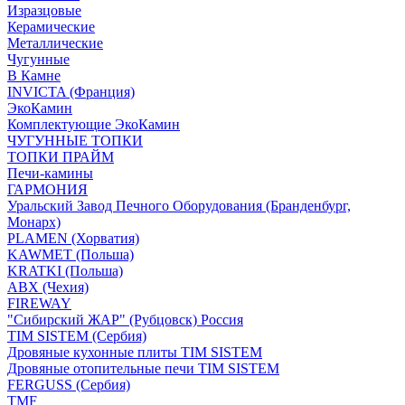
Изразцовые
Керамические
Металлические
Чугунные
В Камне
INVICTA (Франция)
ЭкоКамин
Комплектующие ЭкоКамин
ЧУГУННЫЕ ТОПКИ
ТОПКИ ПРАЙМ
Печи-камины
ГАРМОНИЯ
Уральский Завод Печного Оборудования (Бранденбург,
Монарх)
PLAMEN (Хорватия)
KAWMET (Польша)
KRATKI (Польша)
ABX (Чехия)
FIREWAY
"Сибирский ЖАР" (Рубцовск) Россия
TIM SISTEM (Сербия)
Дровяные кухонные плиты TIM SISTEM
Дровяные отопительные печи TIM SISTEM
FERGUSS (Сербия)
TMF