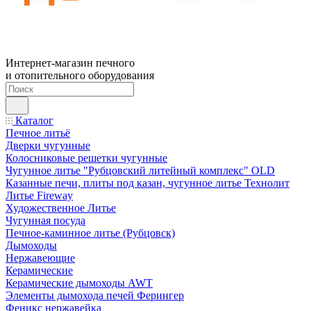
Интернет-магазин печного
и отопительного оборудования
Каталог
Печное литьё
Дверки чугунные
Колосниковые решетки чугунные
Чугунное литье "Рубцовский литейный комплекс" OLD
Казанные печи, плиты под казан, чугунное литье Технолит
Литье Fireway
Художественное Литье
Чугунная посуда
Печное-каминное литье (Рубцовск)
Дымоходы
Нержавеющие
Керамические
Керамические дымоходы AWT
Элементы дымохода печей Ферингер
Феникс нержавейка