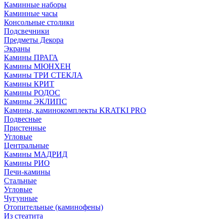
Каминные наборы
Каминные часы
Консольные столики
Подсвечники
Предметы Декора
Экраны
Камины ПРАГА
Камины МЮНХЕН
Камины ТРИ СТЕКЛА
Камины КРИТ
Камины РОДОС
Камины ЭКЛИПС
Камины, каминокомплекты KRATKI PRO
Подвесные
Пристенные
Угловые
Центральные
Камины МАДРИД
Камины РИО
Печи-камины
Стальные
Угловые
Чугунные
Отопительные (каминофены)
Из стеатита