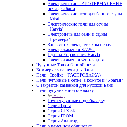
Электрические ПАРОТЕРМАЛЬНЫЕ
печи для бани
Электрические печи для бани и сауны
"Кristina"
Электрические печи для сауны
"Harvia"
Электропечь для бани и сауны
"Премьера"
Запчасти к электрическим печам
Электрокаменки SAWO
Пульты Управления Harvia
Электрокаменки Финляндия
Чугунные Топки банной печи
Коммерческие печи для бани
Печи "Тройка" (РАСПРОДАЖА)
Печи чугунные в сетке, в кожухе и "Ураган"
С закрытой каменкой для Русской Бани
Печи чугунные под обкладку
Назад
Печи чугунные под обкладку
Серия Гроза
Серия GFS ЗК
Серия ГРОМ
Серия Авангард
Печи в каменной облицовке