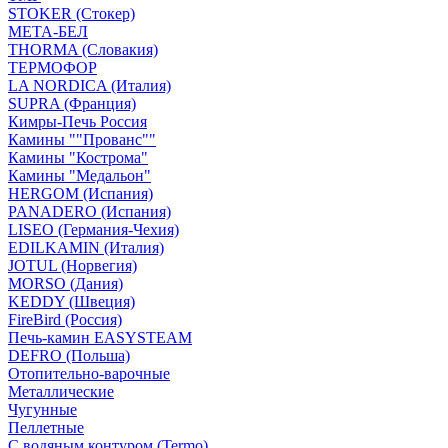
STOKER (Стокер)
МЕТА-БЕЛ
THORMA (Словакия)
ТЕРМОФОР
LA NORDICA (Италия)
SUPRA (Франция)
Кимры-Печь Россия
Камины ""Прованс""
Камины "Кострома"
Камины "Медальон"
HERGOM (Испания)
PANADERO (Испания)
LISEO (Германия-Чехия)
EDILKAMIN (Италия)
JOTUL (Норвегия)
MORSO (Дания)
KEDDY (Швеция)
FireBird (Россия)
Печь-камин EASYSTEAM
DEFRO (Польша)
Отопительно-варочные
Металлические
Чугунные
Пеллетные
С водяным контуром (Termo)