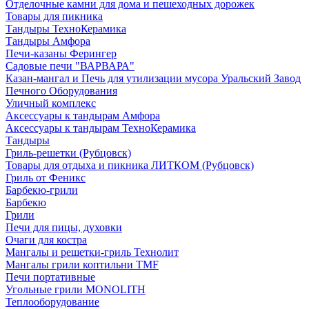
Отделочные камни для дома и пешеходных дорожек
Товары для пикника
Тандыры ТехноКерамика
Тандыры Амфора
Печи-казаны Ферингер
Садовые печи "ВАРВАРА"
Казан-мангал и Печь для утилизации мусора Уральский Завод
Печного Оборудования
Уличный комплекс
Аксессуары к тандырам Амфора
Аксессуары к тандырам ТехноКерамика
Тандыры
Гриль-решетки (Рубцовск)
Товары для отдыха и пикника ЛИТКОМ (Рубцовск)
Гриль от Феникс
Барбекю-грили
Барбекю
Грили
Печи для пицы, духовки
Очаги для костра
Мангалы и решетки-гриль Технолит
Мангалы грили коптильни TMF
Печи портативные
Угольные грили MONOLITH
Теплооборудование