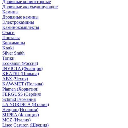
Дровяные конвекторные
Дровяные аккумулирующие
Камины
Дровяные камины
Электрокамины
Каминокомплекты
Очаги
Порталы
Биокамины
Kratki
Silver Smith
Топки
Ecokamin (Россия)
INVICTA (Франция)
KRATKI (Польша)
ABX (Чехия)
KAW-MET (Польша)
Plamen (Хорватия)
FERGUSS (Сербия)
Schmid Германия
LA NORDICA (Италия)
Hergom (Испания)
SUPRA (Франция)
MCZ (Италия)
Liseo Castiron (Швеция)