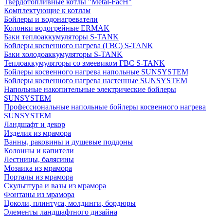
Твердотопливные котлы "Metal-FacH"
Комплектующие к котлам
Бойлеры и водонагреватели
Колонки водогрейные ERMAK
Баки теплоаккумуляторы S-TANK
Бойлеры косвенного нагрева (ГВС) S-TANK
Баки холодоаккумуляторы S-TANK
Теплоаккумуляторы со змеевиком ГВС S-TANK
Бойлеры косвенного нагрева напольные SUNSYSTEM
Бойлеры косвенного нагрева настенные SUNSYSTEM
Напольные накопительные электрические бойлеры
SUNSYSTEM
Профессиональные напольные бойлеры косвенного нагрева
SUNSYSTEM
Ландшафт и декор
Изделия из мрамора
Ванны, раковины и душевые поддоны
Колонны и капители
Лестницы, балясины
Мозаика из мрамора
Порталы из мрамора
Скульптура и вазы из мрамора
Фонтаны из мрамора
Цоколи, плинтуса, молдинги, бордюры
Элементы ландшафтного дизайна