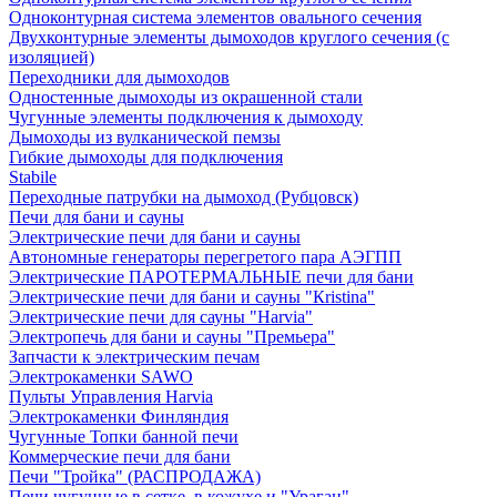
Одноконтурная система элементов овального сечения
Двухконтурные элементы дымоходов круглого сечения (с
изоляцией)
Переходники для дымоходов
Одностенные дымоходы из окрашенной стали
Чугунные элементы подключения к дымоходу
Дымоходы из вулканической пемзы
Гибкие дымоходы для подключения
Stabile
Переходные патрубки на дымоход (Рубцовск)
Печи для бани и сауны
Электрические печи для бани и сауны
Автономные генераторы перегретого пара АЭГПП
Электрические ПАРОТЕРМАЛЬНЫЕ печи для бани
Электрические печи для бани и сауны "Кristina"
Электрические печи для сауны "Harvia"
Электропечь для бани и сауны "Премьера"
Запчасти к электрическим печам
Электрокаменки SAWO
Пульты Управления Harvia
Электрокаменки Финляндия
Чугунные Топки банной печи
Коммерческие печи для бани
Печи "Тройка" (РАСПРОДАЖА)
Печи чугунные в сетке, в кожухе и "Ураган"