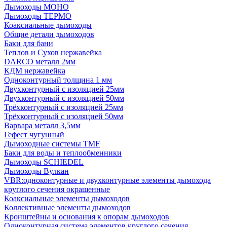
Дымоходы МОНО
Дымоходы ТЕРМО
Коаксиальные дымоходы
Общие детали дымоходов
Баки для бани
Теплов и Сухов нержавейка
DARCO металл 2мм
КДМ нержавейка
Одноконтурный толщина 1 мм
Двухконтурный с изоляцией 25мм
Двухконтурный с изоляцией 50мм
Трёхконтурный с изоляцией 25мм
Трёхконтурный с изоляцией 50мм
Варвара металл 3,5мм
Гефест чугунный
Дымоходные системы TMF
Баки для воды и теплообменники
Дымоходы SCHIEDEL
Дымоходы Вулкан
VBR:одноконтурные и двухконтурные элементы дымохода
круглого сечения окрашенные
Коаксиальные элементы дымоходов
Коллективные элементы дымоходов
Кронштейны и основания к опорам дымоходов
Одноконтурная система элементов круглого сечения