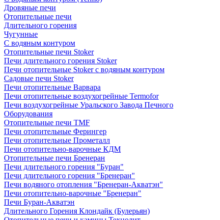
Дровяные печи
Отопительные печи
Длительного горения
Чугунные
C водяным контуром
Отопительные печи Stoker
Печи длительного горения Stoker
Печи отопительные Stoker с водяным контуром
Садовые печи Stoker
Печи отопительные Варвара
Печи отопительные воздухогрейные Termofor
Печи воздухогрейные Уральского Завода Печного
Оборудования
Отопительные печи TMF
Печи отопительные Ферингер
Печи отопительные Прометалл
Печи отопительно-варочные КДМ
Отопительные печи Бренеран
Печи длительного горения "Буран"
Печи длительного горения "Бренеран"
Печи водяного отопления "Бренеран-Акватэн"
Печи отопительно-варочные "Бренеран"
Печи Буран-Акватэн
Длительного Горения Клондайк (Булерьян)
Отопительные печи и камины Технолит