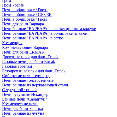
Гром
Гром Ураган
Печи в облицовке / Гроза
Печи в облицовке / GFS 3K
Печи в облицовке / Гром
Печи для бани Варвара
Печи банные "ВАРВАРА" в конвекционном кожухе
Печи банные "ВАРВАРА" в облицовке из камня
Печи банные "ВАРВАРА" в сетке
Коммерция
Комплектующие Варвара
Печи для бани ERMAK
Дровяные печи для бани Ermak
Газовые печи для бани Ermak
Газовые горелки
Газодровяные печи для бани Ermak
Сибирские печи Термофор
Печи банные толстостенные
Печи банные из нержавеющей стали
С чугунной топкой
Печи чугунные Искандер
Банные печи "Сабантуй"
Коммерческие печи
Печи для бани Березка
Печи банные из чугуна