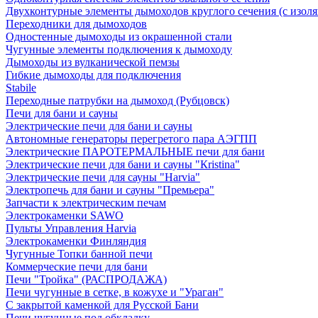
Двухконтурные элементы дымоходов круглого сечения (с изол
Переходники для дымоходов
Одностенные дымоходы из окрашенной стали
Чугунные элементы подключения к дымоходу
Дымоходы из вулканической пемзы
Гибкие дымоходы для подключения
Stabile
Переходные патрубки на дымоход (Рубцовск)
Печи для бани и сауны
Электрические печи для бани и сауны
Автономные генераторы перегретого пара АЭГПП
Электрические ПАРОТЕРМАЛЬНЫЕ печи для бани
Электрические печи для бани и сауны "Кristina"
Электрические печи для сауны "Harvia"
Электропечь для бани и сауны "Премьера"
Запчасти к электрическим печам
Электрокаменки SAWO
Пульты Управления Harvia
Электрокаменки Финляндия
Чугунные Топки банной печи
Коммерческие печи для бани
Печи "Тройка" (РАСПРОДАЖА)
Печи чугунные в сетке, в кожухе и "Ураган"
С закрытой каменкой для Русской Бани
Печи чугунные под обкладку