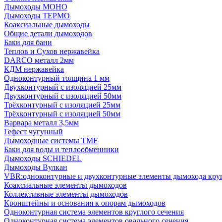
Дымоходы МОНО
Дымоходы ТЕРМО
Коаксиальные дымоходы
Общие детали дымоходов
Баки для бани
Теплов и Сухов нержавейка
DARCO металл 2мм
КДМ нержавейка
Одноконтурный толщина 1 мм
Двухконтурный с изоляцией 25мм
Двухконтурный с изоляцией 50мм
Трёхконтурный с изоляцией 25мм
Трёхконтурный с изоляцией 50мм
Варвара металл 3,5мм
Гефест чугунный
Дымоходные системы TMF
Баки для воды и теплообменники
Дымоходы SCHIEDEL
Дымоходы Вулкан
VBR:одноконтурные и двухконтурные элементы дымохода кру
Коаксиальные элементы дымоходов
Коллективные элементы дымоходов
Кронштейны и основания к опорам дымоходов
Одноконтурная система элементов круглого сечения
Одноконтурная система элементов овального сечения