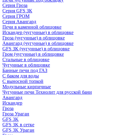
Серия Гроза
Серия GFS ЗК
Серия ГРОМ
Серия Авангард
Печи в каменной облицовке
Искандер (чугунные) в облицовке
Гроза (чугунные) в облицовке
Авангард (чугунные) в облицовке
GFS ЗК (чугунные) в облицовке
Гром (чугунные) в облицовке
Стальные в облицовке
Чугунные в облицовке
Банные печи под ГАЗ
С баком для воды
С выносной топкой
Модульные кирпичные
Чугунные печи Технолит для русской бани
Авангард
Искандер
Гроза
Гроза Ураган
GFS 3K
GFS 3K в сетке
GFS 3K Ураган