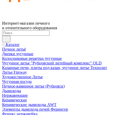
Интернет-магазин печного
и отопительного оборудования
Каталог
Печное литьё
Дверки чугунные
Колосниковые решетки чугунные
Чугунное литье "Рубцовский литейный комплекс" OLD
Казанные печи, плиты под казан, чугунное литье Технолит
Литье Fireway
Художественное Литье
Чугунная посуда
Печное-каминное литье (Рубцовск)
Дымоходы
Нержавеющие
Керамические
Керамические дымоходы AWT
Элементы дымохода печей Ферингер
Феникс нержавейка