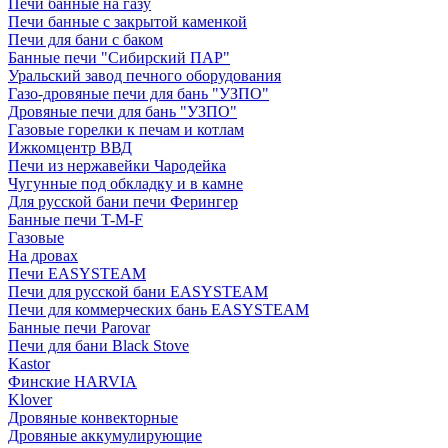
Печи банные на газу
Печи банные с закрытой каменкой
Печи для бани с баком
Банные печи "Сибирский ПАР"
Уральский завод печного оборудования
Газо-дровяные печи для бань "УЗПО"
Дровяные печи для бань "УЗПО"
Газовые горелки к печам и котлам
Ижкомцентр ВВД
Печи из нержавейки Чародейка
Чугунные под обкладку и в камне
Для русской бани печи Ферингер
Банные печи T-M-F
Газовые
На дровах
Печи EASYSTEAM
Печи для русской бани EASYSTEAM
Печи для коммерческих бань EASYSTEAM
Банные печи Parovar
Печи для бани Black Stove
Kastor
Финские HARVIA
Klover
Дровяные конвекторные
Дровяные аккумулирующие