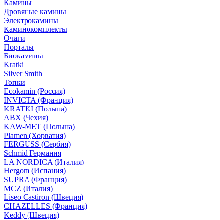
Камины
Дровяные камины
Электрокамины
Каминокомплекты
Очаги
Порталы
Биокамины
Kratki
Silver Smith
Топки
Ecokamin (Россия)
INVICTA (Франция)
KRATKI (Польша)
ABX (Чехия)
KAW-MET (Польша)
Plamen (Хорватия)
FERGUSS (Сербия)
Schmid Германия
LA NORDICA (Италия)
Hergom (Испания)
SUPRA (Франция)
MCZ (Италия)
Liseo Castiron (Швеция)
CHAZELLES (Франция)
Keddy (Швеция)