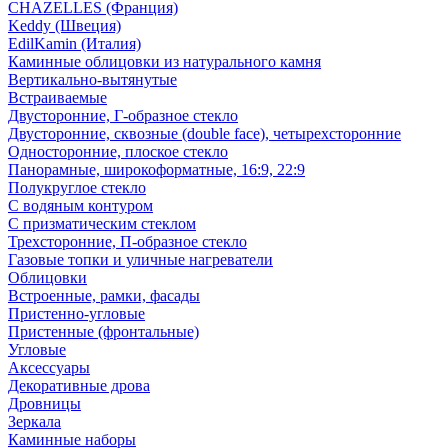
CHAZELLES (Франция)
Keddy (Швеция)
EdilKamin (Италия)
Каминные облицовки из натурального камня
Вертикально-вытянутые
Встраиваемые
Двусторонние, Г-образное стекло
Двусторонние, сквозные (double face), четырехсторонние
Односторонние, плоское стекло
Панорамные, широкоформатные, 16:9, 22:9
Полукруглое стекло
С водяным контуром
С призматическим стеклом
Трехсторонние, П-образное стекло
Газовые топки и уличные нагреватели
Облицовки
Встроенные, рамки, фасады
Пристенно-угловые
Пристенные (фронтальные)
Угловые
Аксессуары
Декоративные дрова
Дровницы
Зеркала
Каминные наборы