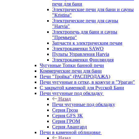
печи для бани
Электрические печи для бани и сауны
"Кristina"
Электрические печи для сауны
"Harvia"
Электропечь для бани и сауны
"Премьера"
Запчасти к электрическим печам
Электрокаменки SAWO
Пульты Управления Harvia
Электрокаменки Финляндия
Чугунные Топки банной печи
Коммерческие печи для бани
Печи "Тройка" (РАСПРОДАЖА)
Печи чугунные в сетке, в кожухе и "Ураган"
С закрытой каменкой для Русской Бани
Печи чугунные под обкладку
Назад
Печи чугунные под обкладку
Серия Гроза
Серия GFS ЗК
Серия ГРОМ
Серия Авангард
Печи в каменной облицовке
Назад