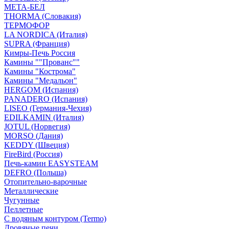
МЕТА-БЕЛ
THORMA (Словакия)
ТЕРМОФОР
LA NORDICA (Италия)
SUPRA (Франция)
Кимры-Печь Россия
Камины ""Прованс""
Камины "Кострома"
Камины "Медальон"
HERGOM (Испания)
PANADERO (Испания)
LISEO (Германия-Чехия)
EDILKAMIN (Италия)
JOTUL (Норвегия)
MORSO (Дания)
KEDDY (Швеция)
FireBird (Россия)
Печь-камин EASYSTEAM
DEFRO (Польша)
Отопительно-варочные
Металлические
Чугунные
Пеллетные
С водяным контуром (Termo)
Дровяные печи