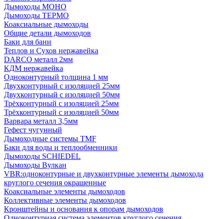
Дымоходы МОНО
Дымоходы ТЕРМО
Коаксиальные дымоходы
Общие детали дымоходов
Баки для бани
Теплов и Сухов нержавейка
DARCO металл 2мм
КДМ нержавейка
Одноконтурный толщина 1 мм
Двухконтурный с изоляцией 25мм
Двухконтурный с изоляцией 50мм
Трёхконтурный с изоляцией 25мм
Трёхконтурный с изоляцией 50мм
Варвара металл 3,5мм
Гефест чугунный
Дымоходные системы TMF
Баки для воды и теплообменники
Дымоходы SCHIEDEL
Дымоходы Вулкан
VBR:одноконтурные и двухконтурные элементы дымохода
круглого сечения окрашенные
Коаксиальные элементы дымоходов
Коллективные элементы дымоходов
Кронштейны и основания к опорам дымоходов
Одноконтурная система элементов круглого сечения