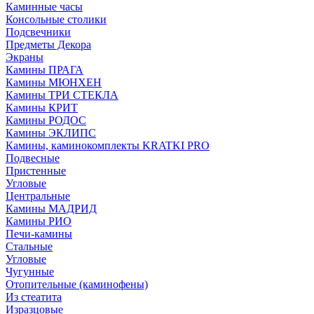
Каминные часы
Консольные столики
Подсвечники
Предметы Декора
Экраны
Камины ПРАГА
Камины МЮНХЕН
Камины ТРИ СТЕКЛА
Камины КРИТ
Камины РОДОС
Камины ЭКЛИПС
Камины, каминокомплекты KRATKI PRO
Подвесные
Пристенные
Угловые
Центральные
Камины МАДРИД
Камины РИО
Печи-камины
Стальные
Угловые
Чугунные
Отопительные (каминофены)
Из стеатита
Изразцовые