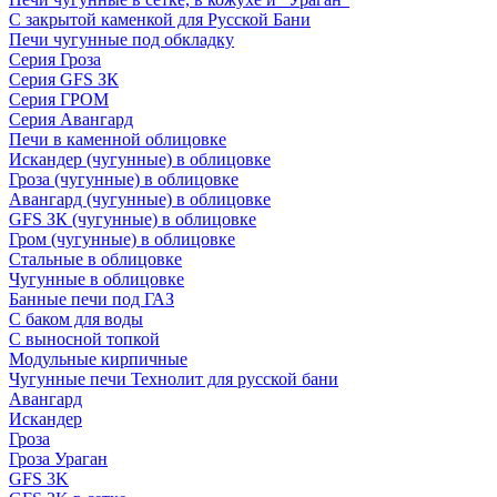
С закрытой каменкой для Русской Бани
Печи чугунные под обкладку
Серия Гроза
Серия GFS ЗК
Серия ГРОМ
Серия Авангард
Печи в каменной облицовке
Искандер (чугунные) в облицовке
Гроза (чугунные) в облицовке
Авангард (чугунные) в облицовке
GFS ЗК (чугунные) в облицовке
Гром (чугунные) в облицовке
Стальные в облицовке
Чугунные в облицовке
Банные печи под ГАЗ
С баком для воды
С выносной топкой
Модульные кирпичные
Чугунные печи Технолит для русской бани
Авангард
Искандер
Гроза
Гроза Ураган
GFS 3K