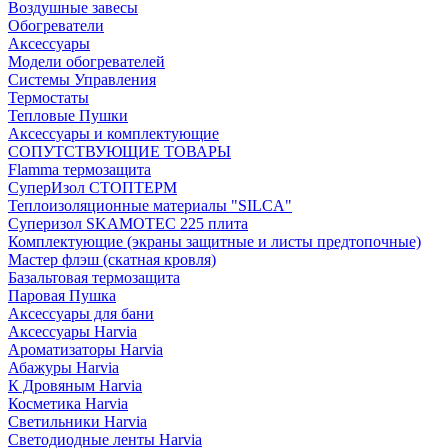
Воздушные завесы
Обогреватели
Аксессуары
Модели обогревателей
Системы Управления
Термостаты
Тепловые Пушки
Аксессуары и комплектующие
СОПУТСТВУЮЩИЕ ТОВАРЫ
Flamma термозащита
СуперИзол СТОПТЕРМ
Теплоизоляционные материалы "SILCA"
Суперизол SKAMOTEC 225 плита
Комплектующие (экраны защитные и листы предтопочные)
Мастер флэш (скатная кровля)
Базальтовая термозащита
Паровая Пушка
Аксессуары для бани
Аксессуары Harvia
Ароматизаторы Harvia
Абажуры Harvia
К Дровяным Harvia
Косметика Harvia
Светильники Harvia
Светодиодные ленты Harvia