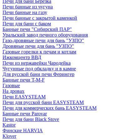
Печи для бани Березка
Печи банные из чугуна
Печи банные на газу
Печи банные с закрытой каменкой
Печи для бани с баком
Банные печи "Сибирский ПАР"
Уральский завод печного оборудования
Газо-дровяные печи для бань "УЗПО"
Дровяные печи для бань "УЗПО"
Газовые горелки к печам и котлам
Ижкомцентр ВВД
Печи из нержавейки Чародейка
Чугунные под обкладку и в камне
Для русской бани печи Ферингер
Банные печи T-M-F
Газовые
На дровах
Печи EASYSTEAM
Печи для русской бани EASYSTEAM
Печи для коммерческих бань EASYSTEAM
Банные печи Parovar
Печи для бани Black Stove
Kastor
Финские HARVIA
Klover