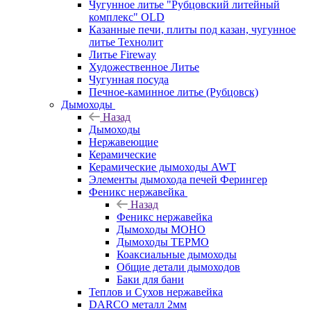
Чугунное литье "Рубцовский литейный
комплекс" OLD
Казанные печи, плиты под казан, чугунное
литье Технолит
Литье Fireway
Художественное Литье
Чугунная посуда
Печное-каминное литье (Рубцовск)
Дымоходы
Назад
Дымоходы
Нержавеющие
Керамические
Керамические дымоходы AWT
Элементы дымохода печей Ферингер
Феникс нержавейка
Назад
Феникс нержавейка
Дымоходы МОНО
Дымоходы ТЕРМО
Коаксиальные дымоходы
Общие детали дымоходов
Баки для бани
Теплов и Сухов нержавейка
DARCO металл 2мм