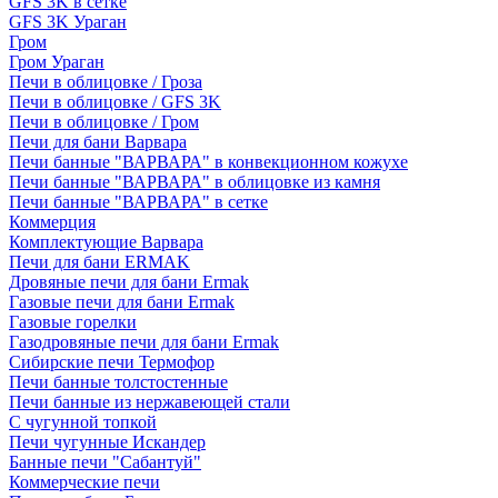
GFS 3K в сетке
GFS 3K Ураган
Гром
Гром Ураган
Печи в облицовке / Гроза
Печи в облицовке / GFS 3K
Печи в облицовке / Гром
Печи для бани Варвара
Печи банные "ВАРВАРА" в конвекционном кожухе
Печи банные "ВАРВАРА" в облицовке из камня
Печи банные "ВАРВАРА" в сетке
Коммерция
Комплектующие Варвара
Печи для бани ERMAK
Дровяные печи для бани Ermak
Газовые печи для бани Ermak
Газовые горелки
Газодровяные печи для бани Ermak
Сибирские печи Термофор
Печи банные толстостенные
Печи банные из нержавеющей стали
С чугунной топкой
Печи чугунные Искандер
Банные печи "Сабантуй"
Коммерческие печи