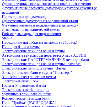
Одноконтурная система элементов овального сечения
Двухконтурные элементы дымоходов круглого сечения (с
изоляцией)
Переходники для дымоходов
Одностенные дымоходы из окрашенной стали
Чугунные элементы подключения к дымоходу
Дымоходы из вулканической пемзы
Гибкие дымоходы для подключения
Stabile
Переходные патрубки на дымоход (Рубцовск)
Печи для бани и сауны
Электрические печи для бани и сауны
Автономные генераторы перегретого пара АЭГПП
Электрические ПАРОТЕРМАЛЬНЫЕ печи для бани
Электрические печи для бани и сауны "Кristina"
Электрические печи для сауны "Harvia"
Электропечь для бани и сауны "Премьера"
Запчасти к электрическим печам
Электрокаменки SAWO
Пульты Управления Harvia
Электрокаменки Финляндия
Чугунные Топки банной печи
Коммерческие печи для бани
Печи "Тройка" (РАСПРОДАЖА)
Печи чугунные в сетке, в кожухе и "Ураган"