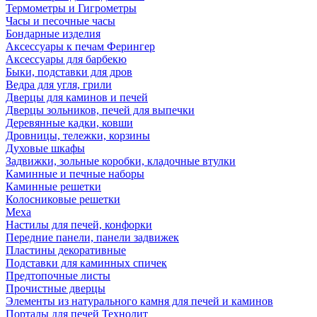
Термометры и Гигрометры
Часы и песочные часы
Бондарные изделия
Аксессуары к печам Ферингер
Аксессуары для барбекю
Быки, подставки для дров
Ведра для угля, грили
Дверцы для каминов и печей
Дверцы зольников, печей для выпечки
Деревянные кадки, ковши
Дровницы, тележки, корзины
Духовые шкафы
Задвижки, зольные коробки, кладочные втулки
Каминные и печные наборы
Каминные решетки
Колосниковые решетки
Меха
Настилы для печей, конфорки
Передние панели, панели задвижек
Пластины декоративные
Подставки для каминных спичек
Предтопочные листы
Прочистные дверцы
Элементы из натурального камня для печей и каминов
Порталы для печей Технолит