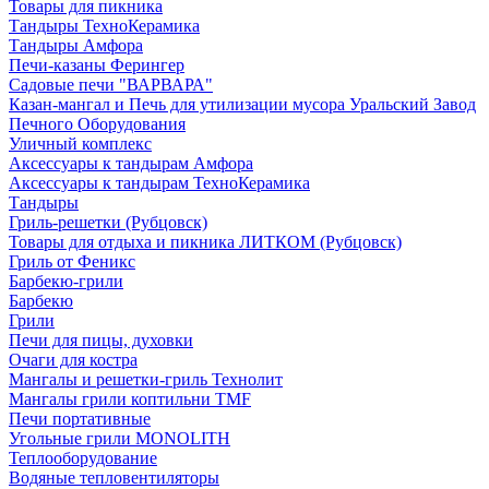
Товары для пикника
Тандыры ТехноКерамика
Тандыры Амфора
Печи-казаны Ферингер
Садовые печи "ВАРВАРА"
Казан-мангал и Печь для утилизации мусора Уральский Завод
Печного Оборудования
Уличный комплекс
Аксессуары к тандырам Амфора
Аксессуары к тандырам ТехноКерамика
Тандыры
Гриль-решетки (Рубцовск)
Товары для отдыха и пикника ЛИТКОМ (Рубцовск)
Гриль от Феникс
Барбекю-грили
Барбекю
Грили
Печи для пицы, духовки
Очаги для костра
Мангалы и решетки-гриль Технолит
Мангалы грили коптильни TMF
Печи портативные
Угольные грили MONOLITH
Теплооборудование
Водяные тепловентиляторы