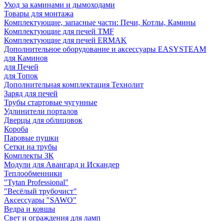
Уход за каминами и дымоходами
Товары для монтажа
Комплектующие, запасные части: Печи, Котлы, Камины
Комплектующие для печей TMF
Комплектующие для печей ERMAK
Дополнительное оборудование и аксессуары EASYSTEAM
для Каминов
для Печей
для Топок
Дополнительная комплектация Технолит
Заряд для печей
Трубы стартовые чугунные
Удлинители порталов
Дверцы для облицовок
Короба
Паровые пушки
Сетки на трубы
Комплекты ЗК
Модули для Авангард и Искандер
Теплообменники
"Tytan Professional"
"Весёлый трубочист"
Аксессуары "SAWO"
Ведра и ковшы
Свет и ограждения для ламп