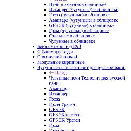
Печи в каменной облицовке
Искандер (чугунные) в облицовке
Гроза (чугунные) в облицовке
Авангард (чугунные) в облицовке
GFS ЗК (чугунные) в облицовке
Гром (чугунные) в облицовке
Стальные в облицовке
Чугунные в облицовке
Банные печи под ГАЗ
С баком для воды
С выносной топкой
Модульные кирпичные
Чугунные печи Технолит для русской бани
Назад
Чугунные печи Технолит для русской
бани
Авангард
Искандер
Гроза
Гроза Ураган
GFS 3K
GFS 3K в сетке
GFS 3K Ураган
Гром
Гром Ураган