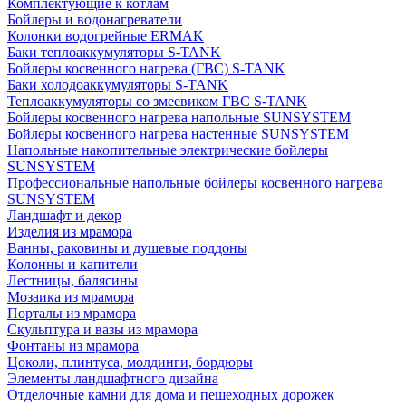
Комплектующие к котлам
Бойлеры и водонагреватели
Колонки водогрейные ERMAK
Баки теплоаккумуляторы S-TANK
Бойлеры косвенного нагрева (ГВС) S-TANK
Баки холодоаккумуляторы S-TANK
Теплоаккумуляторы со змеевиком ГВС S-TANK
Бойлеры косвенного нагрева напольные SUNSYSTEM
Бойлеры косвенного нагрева настенные SUNSYSTEM
Напольные накопительные электрические бойлеры
SUNSYSTEM
Профессиональные напольные бойлеры косвенного нагрева
SUNSYSTEM
Ландшафт и декор
Изделия из мрамора
Ванны, раковины и душевые поддоны
Колонны и капители
Лестницы, балясины
Мозаика из мрамора
Порталы из мрамора
Скульптура и вазы из мрамора
Фонтаны из мрамора
Цоколи, плинтуса, молдинги, бордюры
Элементы ландшафтного дизайна
Отделочные камни для дома и пешеходных дорожек