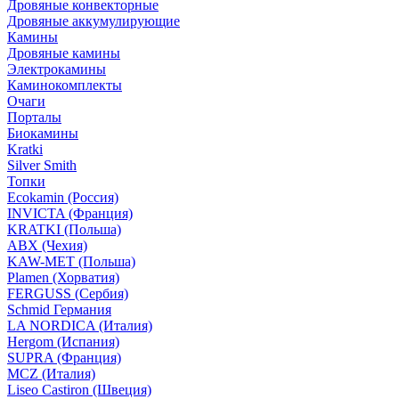
Дровяные конвекторные
Дровяные аккумулирующие
Камины
Дровяные камины
Электрокамины
Каминокомплекты
Очаги
Порталы
Биокамины
Kratki
Silver Smith
Топки
Ecokamin (Россия)
INVICTA (Франция)
KRATKI (Польша)
ABX (Чехия)
KAW-MET (Польша)
Plamen (Хорватия)
FERGUSS (Сербия)
Schmid Германия
LA NORDICA (Италия)
Hergom (Испания)
SUPRA (Франция)
MCZ (Италия)
Liseo Castiron (Швеция)