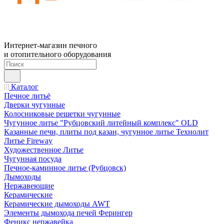
Интернет-магазин печного
и отопительного оборудования
Каталог
Печное литьё
Дверки чугунные
Колосниковые решетки чугунные
Чугунное литье "Рубцовский литейный комплекс" OLD
Казанные печи, плиты под казан, чугунное литье Технолит
Литье Fireway
Художественное Литье
Чугунная посуда
Печное-каминное литье (Рубцовск)
Дымоходы
Нержавеющие
Керамические
Керамические дымоходы AWT
Элементы дымохода печей Ферингер
Феникс нержавейка