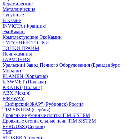
Керамические
Металлические
Чугунные
В Камне
INVICTA (Франция)
ЭкоКамин
Комплектующие ЭкоКамин
ЧУГУННЫЕ ТОПКИ
ТОПКИ ПРАЙМ
Печи-камины
ГАРМОНИЯ
Уральский Завод Печного Оборудования (Бранденбург,
Монарх)
PLAMEN (Хорватия)
KAWMET (Польша)
KRATKI (Польша)
ABX (Чехия)
FIREWAY
"Сибирский ЖАР" (Рубцовск) Россия
TIM SISTEM (Сербия)
Дровяные кухонные плиты TIM SISTEM
Дровяные отопительные печи TIM SISTEM
FERGUSS (Сербия)
TMF
STOKER (Стокер)