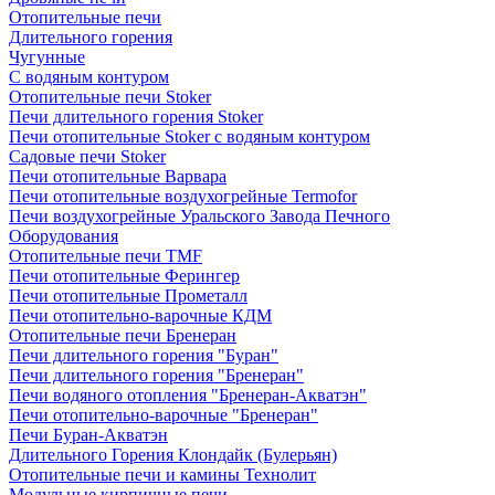
Отопительные печи
Длительного горения
Чугунные
C водяным контуром
Отопительные печи Stoker
Печи длительного горения Stoker
Печи отопительные Stoker с водяным контуром
Садовые печи Stoker
Печи отопительные Варвара
Печи отопительные воздухогрейные Termofor
Печи воздухогрейные Уральского Завода Печного
Оборудования
Отопительные печи TMF
Печи отопительные Ферингер
Печи отопительные Прометалл
Печи отопительно-варочные КДМ
Отопительные печи Бренеран
Печи длительного горения "Буран"
Печи длительного горения "Бренеран"
Печи водяного отопления "Бренеран-Акватэн"
Печи отопительно-варочные "Бренеран"
Печи Буран-Акватэн
Длительного Горения Клондайк (Булерьян)
Отопительные печи и камины Технолит
Модульные кирпичные печи