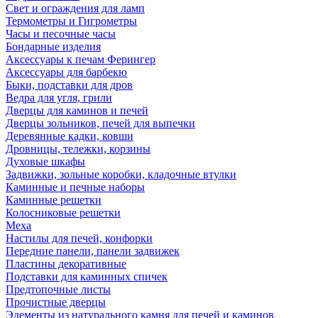
Свет и ограждения для ламп
Термометры и Гигрометры
Часы и песочные часы
Бондарные изделия
Аксессуары к печам Ферингер
Аксессуары для барбекю
Быки, подставки для дров
Ведра для угля, грили
Дверцы для каминов и печей
Дверцы зольников, печей для выпечки
Деревянные кадки, ковши
Дровницы, тележки, корзины
Духовые шкафы
Задвижки, зольные коробки, кладочные втулки
Каминные и печные наборы
Каминные решетки
Колосниковые решетки
Меха
Настилы для печей, конфорки
Передние панели, панели задвижек
Пластины декоративные
Подставки для каминных спичек
Предтопочные листы
Прочистные дверцы
Элементы из натурального камня для печей и каминов