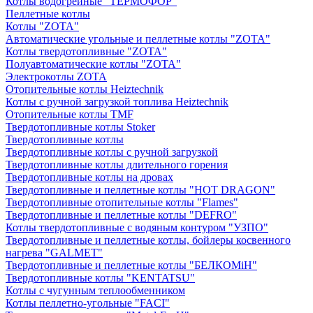
Котлы водогрейные "ТЕРМОФОР"
Пеллетные котлы
Котлы "ZOTA"
Автоматические угольные и пеллетные котлы "ZOTA"
Котлы твердотопливные "ZOTA"
Полуавтоматические котлы "ZOTA"
Электрокотлы ZOTA
Отопительные котлы Heiztechnik
Котлы с ручной загрузкой топлива Heiztechnik
Отопительные котлы TMF
Твердотопливные котлы Stoker
Твердотопливные котлы
Твердотопливные котлы с ручной загрузкой
Твердотопливные котлы длительного горения
Твердотопливные котлы на дровах
Твердотопливные и пеллетные котлы "HOT DRAGON"
Твердотопливные отопительные котлы "Flames"
Твердотопливные и пеллетные котлы "DEFRO"
Котлы твердотопливные с водяным контуром "УЗПО"
Твердотопливные и пеллетные котлы, бойлеры косвенного
нагрева "GALMET"
Твердотопливные и пеллетные котлы "БЕЛКОМiН"
Твердотопливные котлы "KENTATSU"
Котлы с чугунным теплообменником
Котлы пеллетно-угольные "FACI"