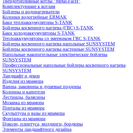
Твердотопливные котлы "Metal-FacH"
Комплектующие к котлам
Бойлеры и водонагреватели
Колонки водогрейные ERMAK
Баки теплоаккумуляторы S-TANK
Бойлеры косвенного нагрева (ГВС) S-TANK
Баки холодоаккумуляторы S-TANK
Теплоаккумуляторы со змеевиком ГВС S-TANK
Бойлеры косвенного нагрева напольные SUNSYSTEM
Бойлеры косвенного нагрева настенные SUNSYSTEM
Напольные накопительные электрические бойлеры
SUNSYSTEM
Профессиональные напольные бойлеры косвенного нагрева
SUNSYSTEM
Ландшафт и декор
Изделия из мрамора
Ванны, раковины и душевые поддоны
Колонны и капители
Лестницы, балясины
Мозаика из мрамора
Порталы из мрамора
Скульптура и вазы из мрамора
Фонтаны из мрамора
Цоколи, плинтуса, молдинги, бордюры
Элементы ландшафтного дизайна