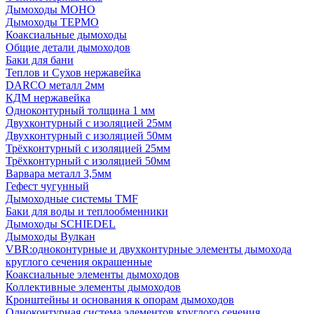
Дымоходы МОНО
Дымоходы ТЕРМО
Коаксиальные дымоходы
Общие детали дымоходов
Баки для бани
Теплов и Сухов нержавейка
DARCO металл 2мм
КДМ нержавейка
Одноконтурный толщина 1 мм
Двухконтурный с изоляцией 25мм
Двухконтурный с изоляцией 50мм
Трёхконтурный с изоляцией 25мм
Трёхконтурный с изоляцией 50мм
Варвара металл 3,5мм
Гефест чугунный
Дымоходные системы TMF
Баки для воды и теплообменники
Дымоходы SCHIEDEL
Дымоходы Вулкан
VBR:одноконтурные и двухконтурные элементы дымохода
круглого сечения окрашенные
Коаксиальные элементы дымоходов
Коллективные элементы дымоходов
Кронштейны и основания к опорам дымоходов
Одноконтурная система элементов круглого сечения