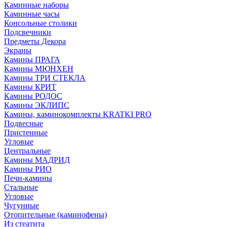
Каминные наборы
Каминные часы
Консольные столики
Подсвечники
Предметы Декора
Экраны
Камины ПРАГА
Камины МЮНХЕН
Камины ТРИ СТЕКЛА
Камины КРИТ
Камины РОДОС
Камины ЭКЛИПС
Камины, каминокомплекты KRATKI PRO
Подвесные
Пристенные
Угловые
Центральные
Камины МАДРИД
Камины РИО
Печи-камины
Стальные
Угловые
Чугунные
Отопительные (каминофены)
Из стеатита