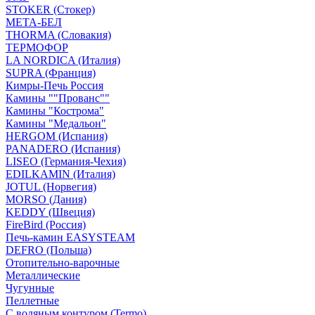
STOKER (Стокер)
МЕТА-БЕЛ
THORMA (Словакия)
ТЕРМОФОР
LA NORDICA (Италия)
SUPRA (Франция)
Кимры-Печь Россия
Камины ""Прованс""
Камины "Кострома"
Камины "Медальон"
HERGOM (Испания)
PANADERO (Испания)
LISEO (Германия-Чехия)
EDILKAMIN (Италия)
JOTUL (Норвегия)
MORSO (Дания)
KEDDY (Швеция)
FireBird (Россия)
Печь-камин EASYSTEAM
DEFRO (Польша)
Отопительно-варочные
Металлические
Чугунные
Пеллетные
С водяным контуром (Termo)