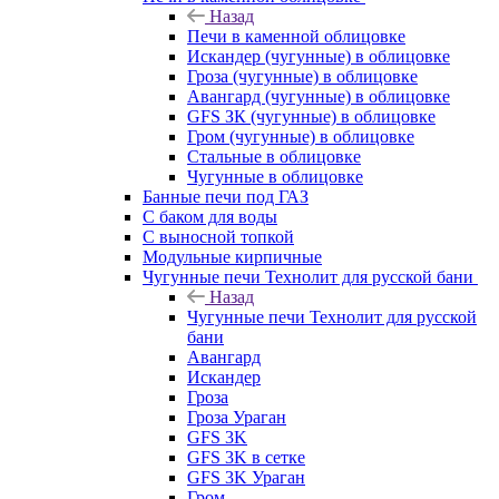
Назад
Печи в каменной облицовке
Искандер (чугунные) в облицовке
Гроза (чугунные) в облицовке
Авангард (чугунные) в облицовке
GFS ЗК (чугунные) в облицовке
Гром (чугунные) в облицовке
Стальные в облицовке
Чугунные в облицовке
Банные печи под ГАЗ
С баком для воды
С выносной топкой
Модульные кирпичные
Чугунные печи Технолит для русской бани
Назад
Чугунные печи Технолит для русской
бани
Авангард
Искандер
Гроза
Гроза Ураган
GFS 3K
GFS 3K в сетке
GFS 3K Ураган
Гром