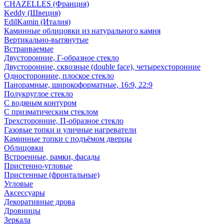
CHAZELLES (Франция)
Keddy (Швеция)
EdilKamin (Италия)
Каминные облицовки из натурального камня
Вертикально-вытянутые
Встраиваемые
Двусторонние, Г-образное стекло
Двусторонние, сквозные (double face), четырехсторонние
Односторонние, плоское стекло
Панорамные, широкоформатные, 16:9, 22:9
Полукруглое стекло
С водяным контуром
С призматическим стеклом
Трехсторонние, П-образное стекло
Газовые топки и уличные нагреватели
Каминные топки с подъёмом дверцы
Облицовки
Встроенные, рамки, фасады
Пристенно-угловые
Пристенные (фронтальные)
Угловые
Аксессуары
Декоративные дрова
Дровницы
Зеркала