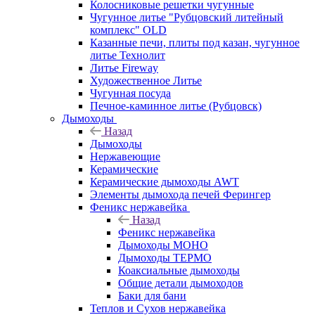
Колосниковые решетки чугунные
Чугунное литье "Рубцовский литейный
комплекс" OLD
Казанные печи, плиты под казан, чугунное
литье Технолит
Литье Fireway
Художественное Литье
Чугунная посуда
Печное-каминное литье (Рубцовск)
Дымоходы
Назад
Дымоходы
Нержавеющие
Керамические
Керамические дымоходы AWT
Элементы дымохода печей Ферингер
Феникс нержавейка
Назад
Феникс нержавейка
Дымоходы МОНО
Дымоходы ТЕРМО
Коаксиальные дымоходы
Общие детали дымоходов
Баки для бани
Теплов и Сухов нержавейка