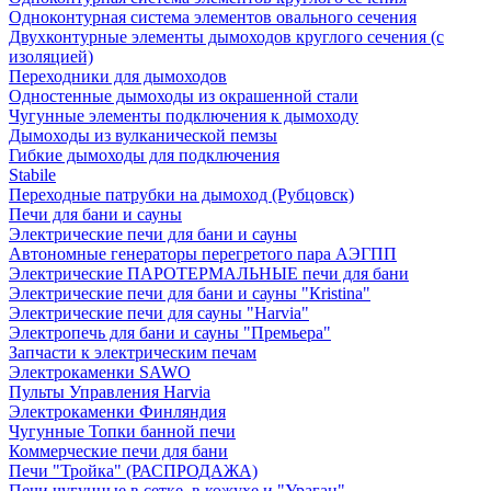
Одноконтурная система элементов овального сечения
Двухконтурные элементы дымоходов круглого сечения (с
изоляцией)
Переходники для дымоходов
Одностенные дымоходы из окрашенной стали
Чугунные элементы подключения к дымоходу
Дымоходы из вулканической пемзы
Гибкие дымоходы для подключения
Stabile
Переходные патрубки на дымоход (Рубцовск)
Печи для бани и сауны
Электрические печи для бани и сауны
Автономные генераторы перегретого пара АЭГПП
Электрические ПАРОТЕРМАЛЬНЫЕ печи для бани
Электрические печи для бани и сауны "Кristina"
Электрические печи для сауны "Harvia"
Электропечь для бани и сауны "Премьера"
Запчасти к электрическим печам
Электрокаменки SAWO
Пульты Управления Harvia
Электрокаменки Финляндия
Чугунные Топки банной печи
Коммерческие печи для бани
Печи "Тройка" (РАСПРОДАЖА)
Печи чугунные в сетке, в кожухе и "Ураган"