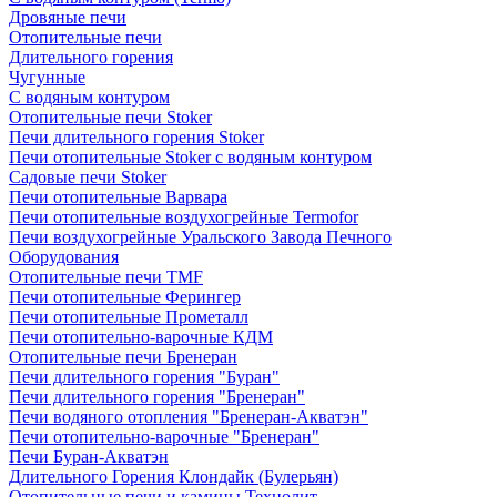
Дровяные печи
Отопительные печи
Длительного горения
Чугунные
C водяным контуром
Отопительные печи Stoker
Печи длительного горения Stoker
Печи отопительные Stoker с водяным контуром
Садовые печи Stoker
Печи отопительные Варвара
Печи отопительные воздухогрейные Termofor
Печи воздухогрейные Уральского Завода Печного
Оборудования
Отопительные печи TMF
Печи отопительные Ферингер
Печи отопительные Прометалл
Печи отопительно-варочные КДМ
Отопительные печи Бренеран
Печи длительного горения "Буран"
Печи длительного горения "Бренеран"
Печи водяного отопления "Бренеран-Акватэн"
Печи отопительно-варочные "Бренеран"
Печи Буран-Акватэн
Длительного Горения Клондайк (Булерьян)
Отопительные печи и камины Технолит