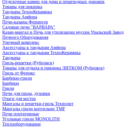
Отделочные камни для дома и пешеходных дорожек
Товары для пикника
Тандыры ТехноКерамика
Тандыры Амфора
Печи-казаны Ферингер
Садовые печи "ВАРВАРА"
Казан-мангал и Печь для утилизации мусора Уральский Завод
Печного Оборудования
Уличный комплекс
Аксессуары к тандырам Амфора
Аксессуары к тандырам ТехноКерамика
Тандыры
Гриль-решетки (Рубцовск)
Товары для отдыха и пикника ЛИТКОМ (Рубцовск)
Гриль от Феникс
Барбекю-грили
Барбекю
Грили
Печи для пицы, духовки
Очаги для костра
Мангалы и решетки-гриль Технолит
Мангалы грили коптильни TMF
Печи портативные
Угольные грили MONOLITH
Теплооборудование