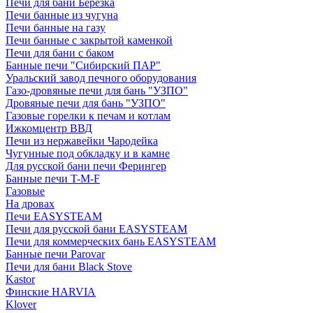
Печи для бани Березка
Печи банные из чугуна
Печи банные на газу
Печи банные с закрытой каменкой
Печи для бани с баком
Банные печи "Сибирский ПАР"
Уральский завод печного оборудования
Газо-дровяные печи для бань "УЗПО"
Дровяные печи для бань "УЗПО"
Газовые горелки к печам и котлам
Ижкомцентр ВВД
Печи из нержавейки Чародейка
Чугунные под обкладку и в камне
Для русской бани печи Ферингер
Банные печи T-M-F
Газовые
На дровах
Печи EASYSTEAM
Печи для русской бани EASYSTEAM
Печи для коммерческих бань EASYSTEAM
Банные печи Parovar
Печи для бани Black Stove
Kastor
Финские HARVIA
Klover