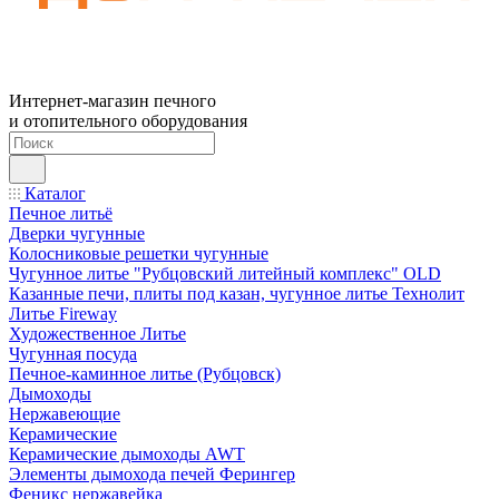
Интернет-магазин печного
и отопительного оборудования
Каталог
Печное литьё
Дверки чугунные
Колосниковые решетки чугунные
Чугунное литье "Рубцовский литейный комплекс" OLD
Казанные печи, плиты под казан, чугунное литье Технолит
Литье Fireway
Художественное Литье
Чугунная посуда
Печное-каминное литье (Рубцовск)
Дымоходы
Нержавеющие
Керамические
Керамические дымоходы AWT
Элементы дымохода печей Ферингер
Феникс нержавейка