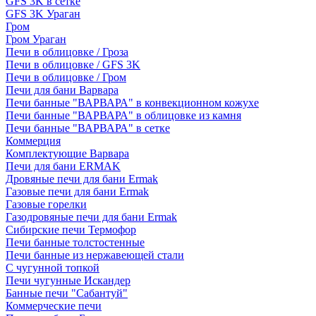
GFS 3K в сетке
GFS 3K Ураган
Гром
Гром Ураган
Печи в облицовке / Гроза
Печи в облицовке / GFS 3K
Печи в облицовке / Гром
Печи для бани Варвара
Печи банные "ВАРВАРА" в конвекционном кожухе
Печи банные "ВАРВАРА" в облицовке из камня
Печи банные "ВАРВАРА" в сетке
Коммерция
Комплектующие Варвара
Печи для бани ERMAK
Дровяные печи для бани Ermak
Газовые печи для бани Ermak
Газовые горелки
Газодровяные печи для бани Ermak
Сибирские печи Термофор
Печи банные толстостенные
Печи банные из нержавеющей стали
С чугунной топкой
Печи чугунные Искандер
Банные печи "Сабантуй"
Коммерческие печи