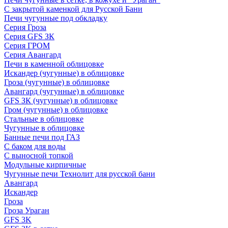
С закрытой каменкой для Русской Бани
Печи чугунные под обкладку
Серия Гроза
Серия GFS ЗК
Серия ГРОМ
Серия Авангард
Печи в каменной облицовке
Искандер (чугунные) в облицовке
Гроза (чугунные) в облицовке
Авангард (чугунные) в облицовке
GFS ЗК (чугунные) в облицовке
Гром (чугунные) в облицовке
Стальные в облицовке
Чугунные в облицовке
Банные печи под ГАЗ
С баком для воды
С выносной топкой
Модульные кирпичные
Чугунные печи Технолит для русской бани
Авангард
Искандер
Гроза
Гроза Ураган
GFS 3K