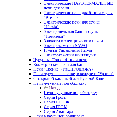
Электрические ПАРОТЕРМАЛЬНЫЕ
печи для бани
Электрические печи для бани и сауны
"Кristina"
Электрические печи для сауны
"Harvia"
Электропечь для бани и сауны
"Премьера"
Запчасти к электрическим печам
Электрокаменки SAWO
Пульты Управления Harvia
Электрокаменки Финляндия
Чугунные Топки банной печи
Коммерческие печи для бани
Печи "Тройка" (РАСПРОДАЖА)
Печи чугунные в сетке, в кожухе и "Ураган"
С закрытой каменкой для Русской Бани
Печи чугунные под обкладку
Назад
Печи чугунные под обкладку
Серия Гроза
Серия GFS ЗК
Серия ГРОМ
Серия Авангард
Печи в каменной облицовке