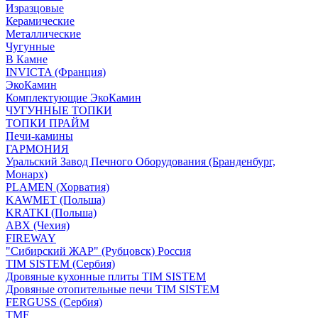
Изразцовые
Керамические
Металлические
Чугунные
В Камне
INVICTA (Франция)
ЭкоКамин
Комплектующие ЭкоКамин
ЧУГУННЫЕ ТОПКИ
ТОПКИ ПРАЙМ
Печи-камины
ГАРМОНИЯ
Уральский Завод Печного Оборудования (Бранденбург,
Монарх)
PLAMEN (Хорватия)
KAWMET (Польша)
KRATKI (Польша)
ABX (Чехия)
FIREWAY
"Сибирский ЖАР" (Рубцовск) Россия
TIM SISTEM (Сербия)
Дровяные кухонные плиты TIM SISTEM
Дровяные отопительные печи TIM SISTEM
FERGUSS (Сербия)
TMF