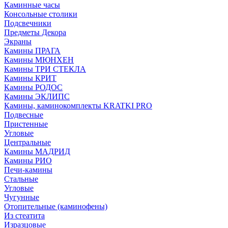
Каминные часы
Консольные столики
Подсвечники
Предметы Декора
Экраны
Камины ПРАГА
Камины МЮНХЕН
Камины ТРИ СТЕКЛА
Камины КРИТ
Камины РОДОС
Камины ЭКЛИПС
Камины, каминокомплекты KRATKI PRO
Подвесные
Пристенные
Угловые
Центральные
Камины МАДРИД
Камины РИО
Печи-камины
Стальные
Угловые
Чугунные
Отопительные (каминофены)
Из стеатита
Изразцовые