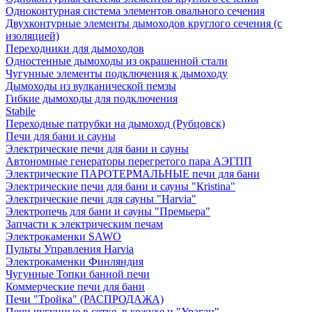
Одноконтурная система элементов овального сечения
Двухконтурные элементы дымоходов круглого сечения (с
изоляцией)
Переходники для дымоходов
Одностенные дымоходы из окрашенной стали
Чугунные элементы подключения к дымоходу
Дымоходы из вулканической пемзы
Гибкие дымоходы для подключения
Stabile
Переходные патрубки на дымоход (Рубцовск)
Печи для бани и сауны
Электрические печи для бани и сауны
Автономные генераторы перегретого пара АЭГПП
Электрические ПАРОТЕРМАЛЬНЫЕ печи для бани
Электрические печи для бани и сауны "Кristina"
Электрические печи для сауны "Harvia"
Электропечь для бани и сауны "Премьера"
Запчасти к электрическим печам
Электрокаменки SAWO
Пульты Управления Harvia
Электрокаменки Финляндия
Чугунные Топки банной печи
Коммерческие печи для бани
Печи "Тройка" (РАСПРОДАЖА)
Печи чугунные в сетке, в кожухе и "Ураган"