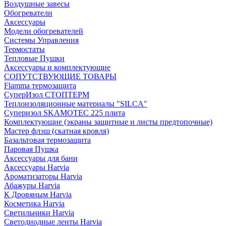
Воздушные завесы
Обогреватели
Аксессуары
Модели обогревателей
Системы Управления
Термостаты
Тепловые Пушки
Аксессуары и комплектующие
СОПУТСТВУЮЩИЕ ТОВАРЫ
Flamma термозащита
СуперИзол СТОПТЕРМ
Теплоизоляционные материалы "SILCA"
Суперизол SKAMOTEC 225 плита
Комплектующие (экраны защитные и листы предтопочные)
Мастер флэш (скатная кровля)
Базальтовая термозащита
Паровая Пушка
Аксессуары для бани
Аксессуары Harvia
Ароматизаторы Harvia
Абажуры Harvia
К Дровяным Harvia
Косметика Harvia
Светильники Harvia
Светодиодные ленты Harvia