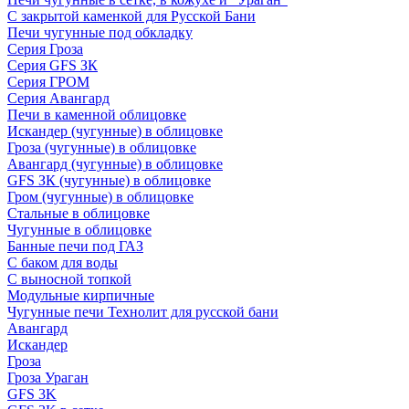
С закрытой каменкой для Русской Бани
Печи чугунные под обкладку
Серия Гроза
Серия GFS ЗК
Серия ГРОМ
Серия Авангард
Печи в каменной облицовке
Искандер (чугунные) в облицовке
Гроза (чугунные) в облицовке
Авангард (чугунные) в облицовке
GFS ЗК (чугунные) в облицовке
Гром (чугунные) в облицовке
Стальные в облицовке
Чугунные в облицовке
Банные печи под ГАЗ
С баком для воды
С выносной топкой
Модульные кирпичные
Чугунные печи Технолит для русской бани
Авангард
Искандер
Гроза
Гроза Ураган
GFS 3K