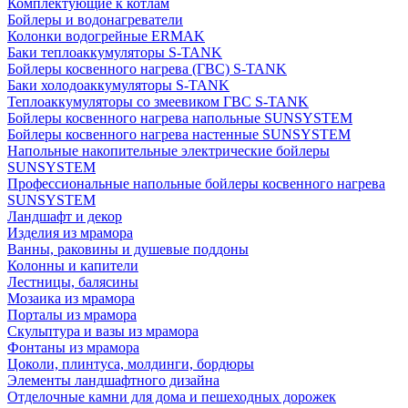
Комплектующие к котлам
Бойлеры и водонагреватели
Колонки водогрейные ERMAK
Баки теплоаккумуляторы S-TANK
Бойлеры косвенного нагрева (ГВС) S-TANK
Баки холодоаккумуляторы S-TANK
Теплоаккумуляторы со змеевиком ГВС S-TANK
Бойлеры косвенного нагрева напольные SUNSYSTEM
Бойлеры косвенного нагрева настенные SUNSYSTEM
Напольные накопительные электрические бойлеры
SUNSYSTEM
Профессиональные напольные бойлеры косвенного нагрева
SUNSYSTEM
Ландшафт и декор
Изделия из мрамора
Ванны, раковины и душевые поддоны
Колонны и капители
Лестницы, балясины
Мозаика из мрамора
Порталы из мрамора
Скульптура и вазы из мрамора
Фонтаны из мрамора
Цоколи, плинтуса, молдинги, бордюры
Элементы ландшафтного дизайна
Отделочные камни для дома и пешеходных дорожек