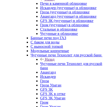
Печи в каменной облицовке
Искандер (чугунные) в облицовке
Гроза (чугунные) в облицовке
Авангард (чугунные) в облицовке
GFS ЗК (чугунные) в облицовке
Гром (чугунные) в облицовке
Стальные в облицовке
Чугунные в облицовке
Банные печи под ГАЗ
С баком для воды
С выносной топкой
Модульные кирпичные
Чугунные печи Технолит для русской бани
Назад
Чугунные печи Технолит для русской
бани
Авангард
Искандер
Гроза
Гроза Ураган
GFS 3K
GFS 3K в сетке
GFS 3K Ураган
Гром
Гром Ураган