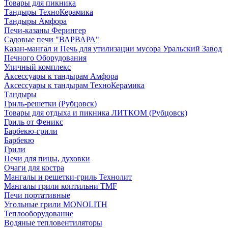
Товары для пикника
Тандыры ТехноКерамика
Тандыры Амфора
Печи-казаны Ферингер
Садовые печи "ВАРВАРА"
Казан-мангал и Печь для утилизации мусора Уральский Завод
Печного Оборудования
Уличный комплекс
Аксессуары к тандырам Амфора
Аксессуары к тандырам ТехноКерамика
Тандыры
Гриль-решетки (Рубцовск)
Товары для отдыха и пикника ЛИТКОМ (Рубцовск)
Гриль от Феникс
Барбекю-грили
Барбекю
Грили
Печи для пицы, духовки
Очаги для костра
Мангалы и решетки-гриль Технолит
Мангалы грили коптильни TMF
Печи портативные
Угольные грили MONOLITH
Теплооборудование
Водяные тепловентиляторы