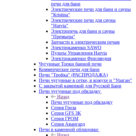
печи для бани
Электрические печи для бани и сауны
"Кristina"
Электрические печи для сауны
"Harvia"
Электропечь для бани и сауны
"Премьера"
Запчасти к электрическим печам
Электрокаменки SAWO
Пульты Управления Harvia
Электрокаменки Финляндия
Чугунные Топки банной печи
Коммерческие печи для бани
Печи "Тройка" (РАСПРОДАЖА)
Печи чугунные в сетке, в кожухе и "Ураган"
С закрытой каменкой для Русской Бани
Печи чугунные под обкладку
Назад
Печи чугунные под обкладку
Серия Гроза
Серия GFS ЗК
Серия ГРОМ
Серия Авангард
Печи в каменной облицовке
Назад