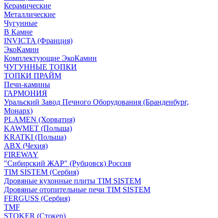
Керамические
Металлические
Чугунные
В Камне
INVICTA (Франция)
ЭкоКамин
Комплектующие ЭкоКамин
ЧУГУННЫЕ ТОПКИ
ТОПКИ ПРАЙМ
Печи-камины
ГАРМОНИЯ
Уральский Завод Печного Оборудования (Бранденбург,
Монарх)
PLAMEN (Хорватия)
KAWMET (Польша)
KRATKI (Польша)
ABX (Чехия)
FIREWAY
"Сибирский ЖАР" (Рубцовск) Россия
TIM SISTEM (Сербия)
Дровяные кухонные плиты TIM SISTEM
Дровяные отопительные печи TIM SISTEM
FERGUSS (Сербия)
TMF
STOKER (Стокер)