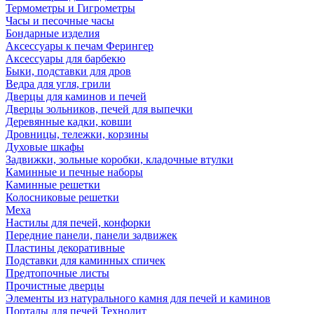
Термометры и Гигрометры
Часы и песочные часы
Бондарные изделия
Аксессуары к печам Ферингер
Аксессуары для барбекю
Быки, подставки для дров
Ведра для угля, грили
Дверцы для каминов и печей
Дверцы зольников, печей для выпечки
Деревянные кадки, ковши
Дровницы, тележки, корзины
Духовые шкафы
Задвижки, зольные коробки, кладочные втулки
Каминные и печные наборы
Каминные решетки
Колосниковые решетки
Меха
Настилы для печей, конфорки
Передние панели, панели задвижек
Пластины декоративные
Подставки для каминных спичек
Предтопочные листы
Прочистные дверцы
Элементы из натурального камня для печей и каминов
Порталы для печей Технолит