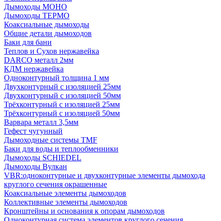
Дымоходы МОНО
Дымоходы ТЕРМО
Коаксиальные дымоходы
Общие детали дымоходов
Баки для бани
Теплов и Сухов нержавейка
DARCO металл 2мм
КДМ нержавейка
Одноконтурный толщина 1 мм
Двухконтурный с изоляцией 25мм
Двухконтурный с изоляцией 50мм
Трёхконтурный с изоляцией 25мм
Трёхконтурный с изоляцией 50мм
Варвара металл 3,5мм
Гефест чугунный
Дымоходные системы TMF
Баки для воды и теплообменники
Дымоходы SCHIEDEL
Дымоходы Вулкан
VBR:одноконтурные и двухконтурные элементы дымохода
круглого сечения окрашенные
Коаксиальные элементы дымоходов
Коллективные элементы дымоходов
Кронштейны и основания к опорам дымоходов
Одноконтурная система элементов круглого сечения