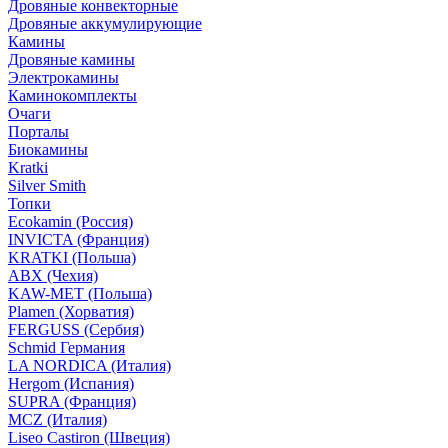
Дровяные конвекторные
Дровяные аккумулирующие
Камины
Дровяные камины
Электрокамины
Каминокомплекты
Очаги
Порталы
Биокамины
Kratki
Silver Smith
Топки
Ecokamin (Россия)
INVICTA (Франция)
KRATKI (Польша)
ABX (Чехия)
KAW-MET (Польша)
Plamen (Хорватия)
FERGUSS (Сербия)
Schmid Германия
LA NORDICA (Италия)
Hergom (Испания)
SUPRA (Франция)
MCZ (Италия)
Liseo Castiron (Швеция)