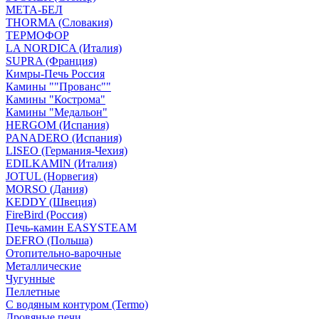
МЕТА-БЕЛ
THORMA (Словакия)
ТЕРМОФОР
LA NORDICA (Италия)
SUPRA (Франция)
Кимры-Печь Россия
Камины ""Прованс""
Камины "Кострома"
Камины "Медальон"
HERGOM (Испания)
PANADERO (Испания)
LISEO (Германия-Чехия)
EDILKAMIN (Италия)
JOTUL (Норвегия)
MORSO (Дания)
KEDDY (Швеция)
FireBird (Россия)
Печь-камин EASYSTEAM
DEFRO (Польша)
Отопительно-варочные
Металлические
Чугунные
Пеллетные
С водяным контуром (Termo)
Дровяные печи