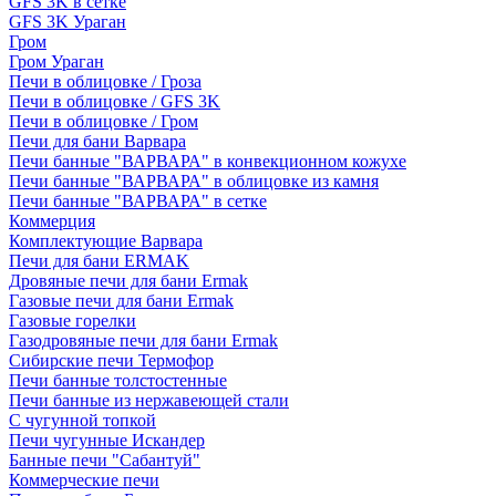
GFS 3K в сетке
GFS 3K Ураган
Гром
Гром Ураган
Печи в облицовке / Гроза
Печи в облицовке / GFS 3K
Печи в облицовке / Гром
Печи для бани Варвара
Печи банные "ВАРВАРА" в конвекционном кожухе
Печи банные "ВАРВАРА" в облицовке из камня
Печи банные "ВАРВАРА" в сетке
Коммерция
Комплектующие Варвара
Печи для бани ERMAK
Дровяные печи для бани Ermak
Газовые печи для бани Ermak
Газовые горелки
Газодровяные печи для бани Ermak
Сибирские печи Термофор
Печи банные толстостенные
Печи банные из нержавеющей стали
С чугунной топкой
Печи чугунные Искандер
Банные печи "Сабантуй"
Коммерческие печи