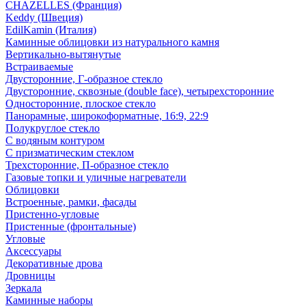
CHAZELLES (Франция)
Keddy (Швеция)
EdilKamin (Италия)
Каминные облицовки из натурального камня
Вертикально-вытянутые
Встраиваемые
Двусторонние, Г-образное стекло
Двусторонние, сквозные (double face), четырехсторонние
Односторонние, плоское стекло
Панорамные, широкоформатные, 16:9, 22:9
Полукруглое стекло
С водяным контуром
С призматическим стеклом
Трехсторонние, П-образное стекло
Газовые топки и уличные нагреватели
Облицовки
Встроенные, рамки, фасады
Пристенно-угловые
Пристенные (фронтальные)
Угловые
Аксессуары
Декоративные дрова
Дровницы
Зеркала
Каминные наборы