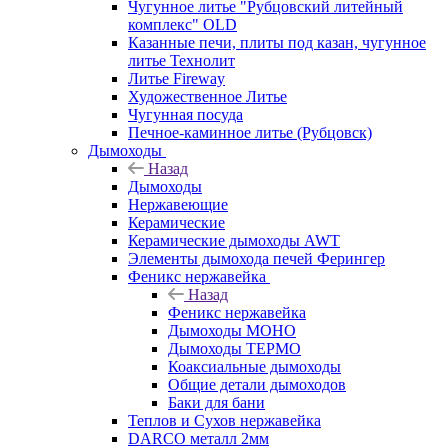
Чугунное литье "Рубцовский литейный
комплекс" OLD
Казанные печи, плиты под казан, чугунное
литье Технолит
Литье Fireway
Художественное Литье
Чугунная посуда
Печное-каминное литье (Рубцовск)
Дымоходы
Назад
Дымоходы
Нержавеющие
Керамические
Керамические дымоходы AWT
Элементы дымохода печей Ферингер
Феникс нержавейка
Назад
Феникс нержавейка
Дымоходы МОНО
Дымоходы ТЕРМО
Коаксиальные дымоходы
Общие детали дымоходов
Баки для бани
Теплов и Сухов нержавейка
DARCO металл 2мм