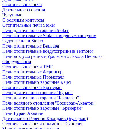
Отопительные печи
Длительного горения
Чугунные
C водяным контуром
Отопительные печи Stoker
Печи длительного горения Stoker
Печи отопительные Stoker с водяным контуром
Садовые печи Stoker
Печи отопительные Варвара
Печи отопительные воздухогрейные Termofor
Печи воздухогрейные Уральского Завода Печного
Оборудования
Отопительные печи TMF
Печи отопительные Ферингер
Печи отопительные Прометалл
Печи отопительно-варочные КДМ
Отопительные печи Бренеран
Печи длительного горения "Буран"
Печи длительного горения "Бренеран"
Печи водяного отопления "Бренеран-Акватэн"
Печи отопительно-варочные "Бренеран"
Печи Буран-Акватэн
Длительного Горения Клондайк (Булерьян)
Отопительные печи и камины Технолит
Модульные кирпичные печи