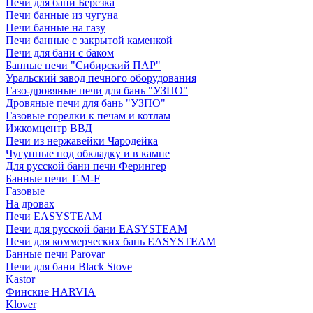
Печи для бани Березка
Печи банные из чугуна
Печи банные на газу
Печи банные с закрытой каменкой
Печи для бани с баком
Банные печи "Сибирский ПАР"
Уральский завод печного оборудования
Газо-дровяные печи для бань "УЗПО"
Дровяные печи для бань "УЗПО"
Газовые горелки к печам и котлам
Ижкомцентр ВВД
Печи из нержавейки Чародейка
Чугунные под обкладку и в камне
Для русской бани печи Ферингер
Банные печи T-M-F
Газовые
На дровах
Печи EASYSTEAM
Печи для русской бани EASYSTEAM
Печи для коммерческих бань EASYSTEAM
Банные печи Parovar
Печи для бани Black Stove
Kastor
Финские HARVIA
Klover