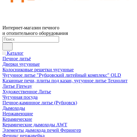
Интернет-магазин печного
и отопительного оборудования
Каталог
Печное литьё
Дверки чугунные
Колосниковые решетки чугунные
Чугунное литье "Рубцовский литейный комплекс" OLD
Казанные печи, плиты под казан, чугунное литье Технолит
Литье Fireway
Художественное Литье
Чугунная посуда
Печное-каминное литье (Рубцовск)
Дымоходы
Нержавеющие
Керамические
Керамические дымоходы AWT
Элементы дымохода печей Ферингер
Феникс нержавейка