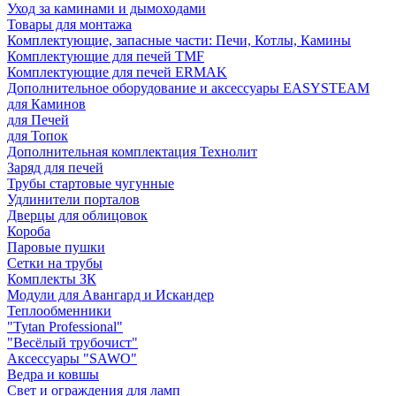
Уход за каминами и дымоходами
Товары для монтажа
Комплектующие, запасные части: Печи, Котлы, Камины
Комплектующие для печей TMF
Комплектующие для печей ERMAK
Дополнительное оборудование и аксессуары EASYSTEAM
для Каминов
для Печей
для Топок
Дополнительная комплектация Технолит
Заряд для печей
Трубы стартовые чугунные
Удлинители порталов
Дверцы для облицовок
Короба
Паровые пушки
Сетки на трубы
Комплекты ЗК
Модули для Авангард и Искандер
Теплообменники
"Tytan Professional"
"Весёлый трубочист"
Аксессуары "SAWO"
Ведра и ковшы
Свет и ограждения для ламп