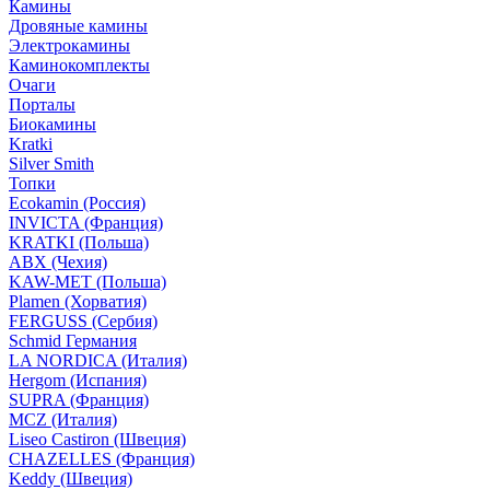
Камины
Дровяные камины
Электрокамины
Каминокомплекты
Очаги
Порталы
Биокамины
Kratki
Silver Smith
Топки
Ecokamin (Россия)
INVICTA (Франция)
KRATKI (Польша)
ABX (Чехия)
KAW-MET (Польша)
Plamen (Хорватия)
FERGUSS (Сербия)
Schmid Германия
LA NORDICA (Италия)
Hergom (Испания)
SUPRA (Франция)
MCZ (Италия)
Liseo Castiron (Швеция)
CHAZELLES (Франция)
Keddy (Швеция)