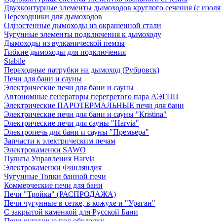
Двухконтурные элементы дымоходов круглого сечения (с изол
Переходники для дымоходов
Одностенные дымоходы из окрашенной стали
Чугунные элементы подключения к дымоходу
Дымоходы из вулканической пемзы
Гибкие дымоходы для подключения
Stabile
Переходные патрубки на дымоход (Рубцовск)
Печи для бани и сауны
Электрические печи для бани и сауны
Автономные генераторы перегретого пара АЭГПП
Электрические ПАРОТЕРМАЛЬНЫЕ печи для бани
Электрические печи для бани и сауны "Кristina"
Электрические печи для сауны "Harvia"
Электропечь для бани и сауны "Премьера"
Запчасти к электрическим печам
Электрокаменки SAWO
Пульты Управления Harvia
Электрокаменки Финляндия
Чугунные Топки банной печи
Коммерческие печи для бани
Печи "Тройка" (РАСПРОДАЖА)
Печи чугунные в сетке, в кожухе и "Ураган"
С закрытой каменкой для Русской Бани
Печи чугунные под обкладку