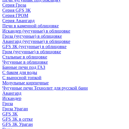
Серия Гроза
Серия GFS ЗК
Серия ГРОМ
Серия Авангард
Печи в каменной облицовке
Искандер (чугунные) в облицовке
Гроза (чугунные) в облицовке
Авангард (чугунные) в облицовке
GFS ЗК (чугунные) в облицовке
Гром (чугунные) в облицовке
Стальные в облицовке
Чугунные в облицовке
Банные печи под ГАЗ
С баком для воды
С выносной топкой
Модульные кирпичные
Чугунные печи Технолит для русской бани
Авангард
Искандер
Гроза
Гроза Ураган
GFS 3K
GFS 3K в сетке
GFS 3K Ураган