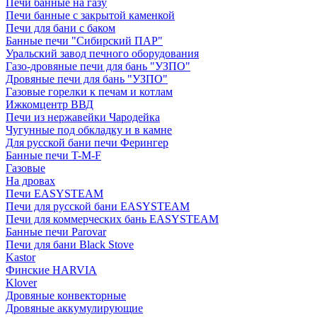
Печи банные на газу
Печи банные с закрытой каменкой
Печи для бани с баком
Банные печи "Сибирский ПАР"
Уральский завод печного оборудования
Газо-дровяные печи для бань "УЗПО"
Дровяные печи для бань "УЗПО"
Газовые горелки к печам и котлам
Ижкомцентр ВВД
Печи из нержавейки Чародейка
Чугунные под обкладку и в камне
Для русской бани печи Ферингер
Банные печи T-M-F
Газовые
На дровах
Печи EASYSTEAM
Печи для русской бани EASYSTEAM
Печи для коммерческих бань EASYSTEAM
Банные печи Parovar
Печи для бани Black Stove
Kastor
Финские HARVIA
Klover
Дровяные конвекторные
Дровяные аккумулирующие