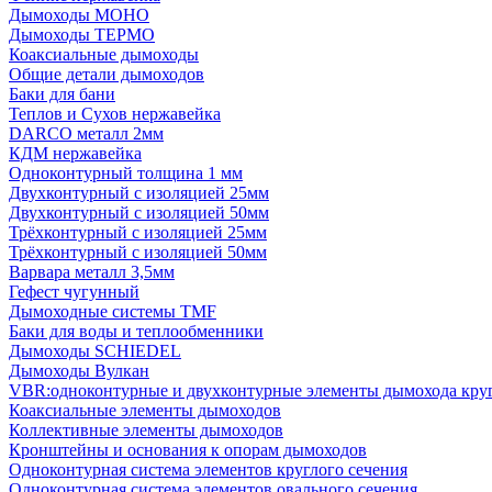
Дымоходы МОНО
Дымоходы ТЕРМО
Коаксиальные дымоходы
Общие детали дымоходов
Баки для бани
Теплов и Сухов нержавейка
DARCO металл 2мм
КДМ нержавейка
Одноконтурный толщина 1 мм
Двухконтурный с изоляцией 25мм
Двухконтурный с изоляцией 50мм
Трёхконтурный с изоляцией 25мм
Трёхконтурный с изоляцией 50мм
Варвара металл 3,5мм
Гефест чугунный
Дымоходные системы TMF
Баки для воды и теплообменники
Дымоходы SCHIEDEL
Дымоходы Вулкан
VBR:одноконтурные и двухконтурные элементы дымохода кру
Коаксиальные элементы дымоходов
Коллективные элементы дымоходов
Кронштейны и основания к опорам дымоходов
Одноконтурная система элементов круглого сечения
Одноконтурная система элементов овального сечения