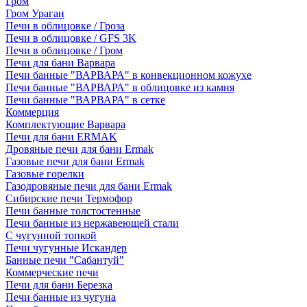
Гром
Гром Ураган
Печи в облицовке / Гроза
Печи в облицовке / GFS 3K
Печи в облицовке / Гром
Печи для бани Варвара
Печи банные "ВАРВАРА" в конвекционном кожухе
Печи банные "ВАРВАРА" в облицовке из камня
Печи банные "ВАРВАРА" в сетке
Коммерция
Комплектующие Варвара
Печи для бани ERMAK
Дровяные печи для бани Ermak
Газовые печи для бани Ermak
Газовые горелки
Газодровяные печи для бани Ermak
Сибирские печи Термофор
Печи банные толстостенные
Печи банные из нержавеющей стали
С чугунной топкой
Печи чугунные Искандер
Банные печи "Сабантуй"
Коммерческие печи
Печи для бани Березка
Печи банные из чугуна