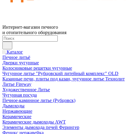
Интернет-магазин печного
и отопительного оборудования
Каталог
Печное литьё
Дверки чугунные
Колосниковые решетки чугунные
Чугунное литье "Рубцовский литейный комплекс" OLD
Казанные печи, плиты под казан, чугунное литье Технолит
Литье Fireway
Художественное Литье
Чугунная посуда
Печное-каминное литье (Рубцовск)
Дымоходы
Нержавеющие
Керамические
Керамические дымоходы AWT
Элементы дымохода печей Ферингер
Феникс нержавейка