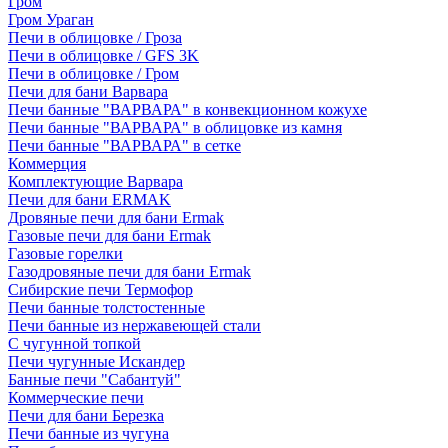
Гром
Гром Ураган
Печи в облицовке / Гроза
Печи в облицовке / GFS 3K
Печи в облицовке / Гром
Печи для бани Варвара
Печи банные "ВАРВАРА" в конвекционном кожухе
Печи банные "ВАРВАРА" в облицовке из камня
Печи банные "ВАРВАРА" в сетке
Коммерция
Комплектующие Варвара
Печи для бани ERMAK
Дровяные печи для бани Ermak
Газовые печи для бани Ermak
Газовые горелки
Газодровяные печи для бани Ermak
Сибирские печи Термофор
Печи банные толстостенные
Печи банные из нержавеющей стали
С чугунной топкой
Печи чугунные Искандер
Банные печи "Сабантуй"
Коммерческие печи
Печи для бани Березка
Печи банные из чугуна