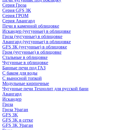
Серия Гроза
Серия GFS ЗК
Серия ГРОМ
Серия Авангард
Печи в каменной облицовке
Искандер (чугунные) в облицовке
Гроза (чугунные) в облицовке
Авангард (чугунные) в облицовке
GFS ЗК (чугунные) в облицовке
Гром (чугунные) в облицовке
Стальные в облицовке
Чугунные в облицовке
Банные печи под ГАЗ
С баком для воды
С выносной топкой
Модульные кирпичные
Чугунные печи Технолит для русской бани
Авангард
Искандер
Гроза
Гроза Ураган
GFS 3K
GFS 3K в сетке
GFS 3K Ураган