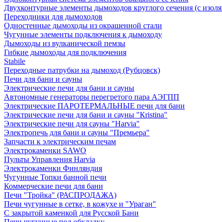
Двухконтурные элементы дымоходов круглого сечения (с изол
Переходники для дымоходов
Одностенные дымоходы из окрашенной стали
Чугунные элементы подключения к дымоходу
Дымоходы из вулканической пемзы
Гибкие дымоходы для подключения
Stabile
Переходные патрубки на дымоход (Рубцовск)
Печи для бани и сауны
Электрические печи для бани и сауны
Автономные генераторы перегретого пара АЭГПП
Электрические ПАРОТЕРМАЛЬНЫЕ печи для бани
Электрические печи для бани и сауны "Кristina"
Электрические печи для сауны "Harvia"
Электропечь для бани и сауны "Премьера"
Запчасти к электрическим печам
Электрокаменки SAWO
Пульты Управления Harvia
Электрокаменки Финляндия
Чугунные Топки банной печи
Коммерческие печи для бани
Печи "Тройка" (РАСПРОДАЖА)
Печи чугунные в сетке, в кожухе и "Ураган"
С закрытой каменкой для Русской Бани
Печи чугунные под обкладку