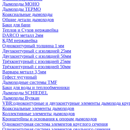
Дымоходы МОНО
Дымоходы ТЕРМО
Коаксиальные дымоходы
Общие детали дымоходов
Баки для бани
Теплов и Сухов нержавейка
DARCO металл 2мм
КДМ нержавейка
Одноконтурный толщина 1 мм
Двухконтурный с изоляцией 25мм
Двухконтурный с изоляцией 50мм
Трёхконтурный с изоляцией 25мм
Трёхконтурный с изоляцией 50мм
Варвара металл 3,5мм
Гефест чугунный
Дымоходные системы TMF
Баки для воды и теплообменники
Дымоходы SCHIEDEL
Дымоходы Вулкан
VBR:одноконтурные и двухконтурные элементы дымохода кру
Коаксиальные элементы дымоходов
Коллективные элементы дымоходов
Кронштейны и основания к опорам дымоходов
Одноконтурная система элементов круглого сечения
Одноконтурная система элементов овального сечения