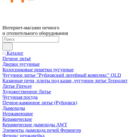
Интернет-магазин печного
и отопительного оборудования
Каталог
Печное литьё
Дверки чугунные
Колосниковые решетки чугунные
Чугунное литье "Рубцовский литейный комплекс" OLD
Казанные печи, плиты под казан, чугунное литье Технолит
Литье Fireway
Художественное Литье
Чугунная посуда
Печное-каминное литье (Рубцовск)
Дымоходы
Нержавеющие
Керамические
Керамические дымоходы AWT
Элементы дымохода печей Ферингер
Феникс нержавейка