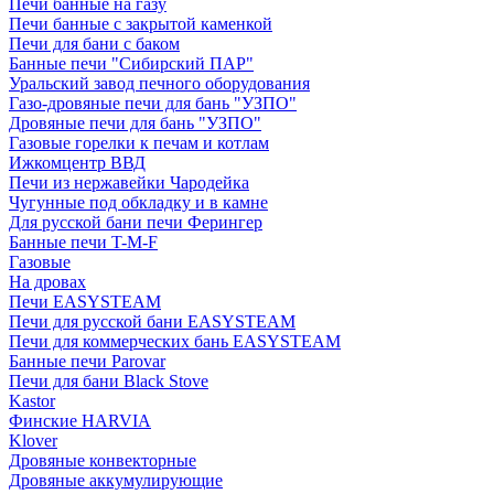
Печи банные на газу
Печи банные с закрытой каменкой
Печи для бани с баком
Банные печи "Сибирский ПАР"
Уральский завод печного оборудования
Газо-дровяные печи для бань "УЗПО"
Дровяные печи для бань "УЗПО"
Газовые горелки к печам и котлам
Ижкомцентр ВВД
Печи из нержавейки Чародейка
Чугунные под обкладку и в камне
Для русской бани печи Ферингер
Банные печи T-M-F
Газовые
На дровах
Печи EASYSTEAM
Печи для русской бани EASYSTEAM
Печи для коммерческих бань EASYSTEAM
Банные печи Parovar
Печи для бани Black Stove
Kastor
Финские HARVIA
Klover
Дровяные конвекторные
Дровяные аккумулирующие