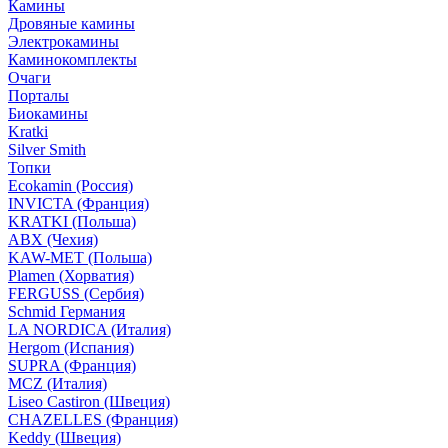
Камины
Дровяные камины
Электрокамины
Каминокомплекты
Очаги
Порталы
Биокамины
Kratki
Silver Smith
Топки
Ecokamin (Россия)
INVICTA (Франция)
KRATKI (Польша)
ABX (Чехия)
KAW-MET (Польша)
Plamen (Хорватия)
FERGUSS (Сербия)
Schmid Германия
LA NORDICA (Италия)
Hergom (Испания)
SUPRA (Франция)
MCZ (Италия)
Liseo Castiron (Швеция)
CHAZELLES (Франция)
Keddy (Швеция)