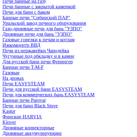
Печи банные на газу
Печи банные с закрытой каменкой
Печи для бани с баком
Банные печи "Сибирский ПАР"
Уральский завод печного оборудования
Газо-дровяные печи для бань "УЗПО"
Дровяные печи для бань "УЗПО"
Газовые горелки к печам и котлам
Ижкомцентр ВВД
Печи из нержавейки Чародейка
Чугунные под обкладку и в камне
Для русской бани печи Ферингер
Банные печи T-M-F
Газовые
На дровах
Печи EASYSTEAM
Печи для русской бани EASYSTEAM
Печи для коммерческих бань EASYSTEAM
Банные печи Parovar
Печи для бани Black Stove
Kastor
Финские HARVIA
Klover
Дровяные конвекторные
Дровяные аккумулирующие