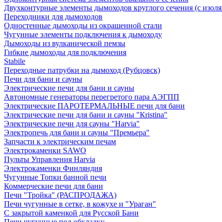
Двухконтурные элементы дымоходов круглого сечения (с изол
Переходники для дымоходов
Одностенные дымоходы из окрашенной стали
Чугунные элементы подключения к дымоходу
Дымоходы из вулканической пемзы
Гибкие дымоходы для подключения
Stabile
Переходные патрубки на дымоход (Рубцовск)
Печи для бани и сауны
Электрические печи для бани и сауны
Автономные генераторы перегретого пара АЭГПП
Электрические ПАРОТЕРМАЛЬНЫЕ печи для бани
Электрические печи для бани и сауны "Кristina"
Электрические печи для сауны "Harvia"
Электропечь для бани и сауны "Премьера"
Запчасти к электрическим печам
Электрокаменки SAWO
Пульты Управления Harvia
Электрокаменки Финляндия
Чугунные Топки банной печи
Коммерческие печи для бани
Печи "Тройка" (РАСПРОДАЖА)
Печи чугунные в сетке, в кожухе и "Ураган"
С закрытой каменкой для Русской Бани
Печи чугунные под обкладку