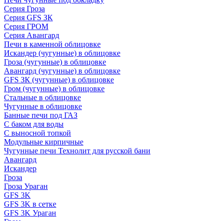
Серия Гроза
Серия GFS ЗК
Серия ГРОМ
Серия Авангард
Печи в каменной облицовке
Искандер (чугунные) в облицовке
Гроза (чугунные) в облицовке
Авангард (чугунные) в облицовке
GFS ЗК (чугунные) в облицовке
Гром (чугунные) в облицовке
Стальные в облицовке
Чугунные в облицовке
Банные печи под ГАЗ
С баком для воды
С выносной топкой
Модульные кирпичные
Чугунные печи Технолит для русской бани
Авангард
Искандер
Гроза
Гроза Ураган
GFS 3K
GFS 3K в сетке
GFS 3K Ураган