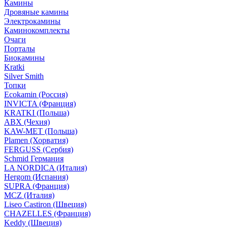
Камины
Дровяные камины
Электрокамины
Каминокомплекты
Очаги
Порталы
Биокамины
Kratki
Silver Smith
Топки
Ecokamin (Россия)
INVICTA (Франция)
KRATKI (Польша)
ABX (Чехия)
KAW-MET (Польша)
Plamen (Хорватия)
FERGUSS (Сербия)
Schmid Германия
LA NORDICA (Италия)
Hergom (Испания)
SUPRA (Франция)
MCZ (Италия)
Liseo Castiron (Швеция)
CHAZELLES (Франция)
Keddy (Швеция)