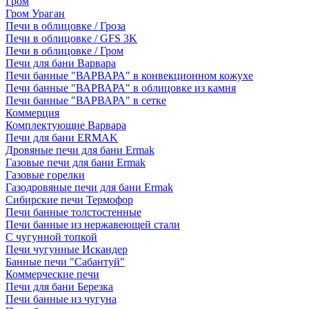
Гром
Гром Ураган
Печи в облицовке / Гроза
Печи в облицовке / GFS 3K
Печи в облицовке / Гром
Печи для бани Варвара
Печи банные "ВАРВАРА" в конвекционном кожухе
Печи банные "ВАРВАРА" в облицовке из камня
Печи банные "ВАРВАРА" в сетке
Коммерция
Комплектующие Варвара
Печи для бани ERMAK
Дровяные печи для бани Ermak
Газовые печи для бани Ermak
Газовые горелки
Газодровяные печи для бани Ermak
Сибирские печи Термофор
Печи банные толстостенные
Печи банные из нержавеющей стали
С чугунной топкой
Печи чугунные Искандер
Банные печи "Сабантуй"
Коммерческие печи
Печи для бани Березка
Печи банные из чугуна