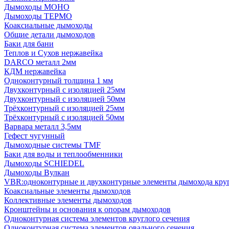
Дымоходы МОНО
Дымоходы ТЕРМО
Коаксиальные дымоходы
Общие детали дымоходов
Баки для бани
Теплов и Сухов нержавейка
DARCO металл 2мм
КДМ нержавейка
Одноконтурный толщина 1 мм
Двухконтурный с изоляцией 25мм
Двухконтурный с изоляцией 50мм
Трёхконтурный с изоляцией 25мм
Трёхконтурный с изоляцией 50мм
Варвара металл 3,5мм
Гефест чугунный
Дымоходные системы TMF
Баки для воды и теплообменники
Дымоходы SCHIEDEL
Дымоходы Вулкан
VBR:одноконтурные и двухконтурные элементы дымохода кру
Коаксиальные элементы дымоходов
Коллективные элементы дымоходов
Кронштейны и основания к опорам дымоходов
Одноконтурная система элементов круглого сечения
Одноконтурная система элементов овального сечения