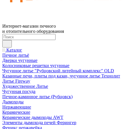
Интернет-магазин печного
и отопительного оборудования
Каталог
Печное литьё
Дверки чугунные
Колосниковые решетки чугунные
Чугунное литье "Рубцовский литейный комплекс" OLD
Казанные печи, плиты под казан, чугунное литье Технолит
Литье Fireway
Художественное Литье
Чугунная посуда
Печное-каминное литье (Рубцовск)
Дымоходы
Нержавеющие
Керамические
Керамические дымоходы AWT
Элементы дымохода печей Ферингер
Феникс нержавейка