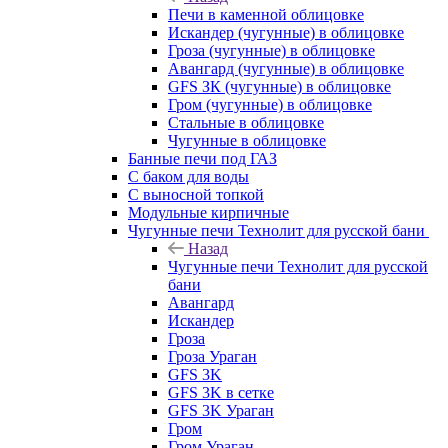
Печи в каменной облицовке
Искандер (чугунные) в облицовке
Гроза (чугунные) в облицовке
Авангард (чугунные) в облицовке
GFS ЗК (чугунные) в облицовке
Гром (чугунные) в облицовке
Стальные в облицовке
Чугунные в облицовке
Банные печи под ГАЗ
С баком для воды
С выносной топкой
Модульные кирпичные
Чугунные печи Технолит для русской бани
Назад
Чугунные печи Технолит для русской
бани
Авангард
Искандер
Гроза
Гроза Ураган
GFS 3K
GFS 3K в сетке
GFS 3K Ураган
Гром
Гром Ураган