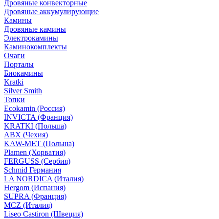
Дровяные конвекторные
Дровяные аккумулирующие
Камины
Дровяные камины
Электрокамины
Каминокомплекты
Очаги
Порталы
Биокамины
Kratki
Silver Smith
Топки
Ecokamin (Россия)
INVICTA (Франция)
KRATKI (Польша)
ABX (Чехия)
KAW-MET (Польша)
Plamen (Хорватия)
FERGUSS (Сербия)
Schmid Германия
LA NORDICA (Италия)
Hergom (Испания)
SUPRA (Франция)
MCZ (Италия)
Liseo Castiron (Швеция)