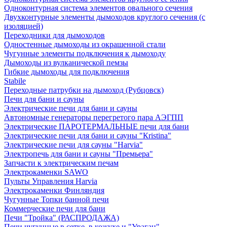
Одноконтурная система элементов овального сечения
Двухконтурные элементы дымоходов круглого сечения (с
изоляцией)
Переходники для дымоходов
Одностенные дымоходы из окрашенной стали
Чугунные элементы подключения к дымоходу
Дымоходы из вулканической пемзы
Гибкие дымоходы для подключения
Stabile
Переходные патрубки на дымоход (Рубцовск)
Печи для бани и сауны
Электрические печи для бани и сауны
Автономные генераторы перегретого пара АЭГПП
Электрические ПАРОТЕРМАЛЬНЫЕ печи для бани
Электрические печи для бани и сауны "Кristina"
Электрические печи для сауны "Harvia"
Электропечь для бани и сауны "Премьера"
Запчасти к электрическим печам
Электрокаменки SAWO
Пульты Управления Harvia
Электрокаменки Финляндия
Чугунные Топки банной печи
Коммерческие печи для бани
Печи "Тройка" (РАСПРОДАЖА)
Печи чугунные в сетке, в кожухе и "Ураган"