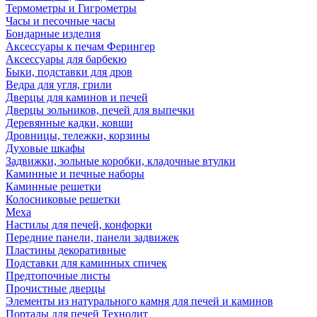
Термометры и Гигрометры
Часы и песочные часы
Бондарные изделия
Аксессуары к печам Ферингер
Аксессуары для барбекю
Быки, подставки для дров
Ведра для угля, грили
Дверцы для каминов и печей
Дверцы зольников, печей для выпечки
Деревянные кадки, ковши
Дровницы, тележки, корзины
Духовые шкафы
Задвижки, зольные коробки, кладочные втулки
Каминные и печные наборы
Каминные решетки
Колосниковые решетки
Меха
Настилы для печей, конфорки
Передние панели, панели задвижек
Пластины декоративные
Подставки для каминных спичек
Предтопочные листы
Прочистные дверцы
Элементы из натурального камня для печей и каминов
Порталы для печей Технолит