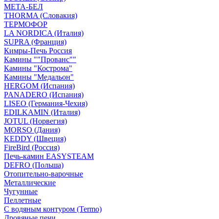
МЕТА-БЕЛ
THORMA (Словакия)
ТЕРМОФОР
LA NORDICA (Италия)
SUPRA (Франция)
Кимры-Печь Россия
Камины ""Прованс""
Камины "Кострома"
Камины "Медальон"
HERGOM (Испания)
PANADERO (Испания)
LISEO (Германия-Чехия)
EDILKAMIN (Италия)
JOTUL (Норвегия)
MORSO (Дания)
KEDDY (Швеция)
FireBird (Россия)
Печь-камин EASYSTEAM
DEFRO (Польша)
Отопительно-варочные
Металлические
Чугунные
Пеллетные
С водяным контуром (Termo)
Дровяные печи