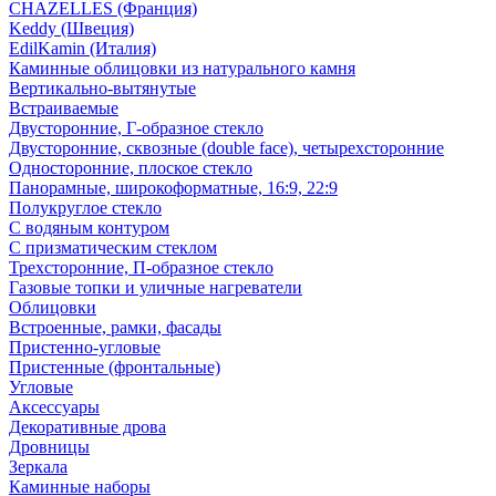
CHAZELLES (Франция)
Keddy (Швеция)
EdilKamin (Италия)
Каминные облицовки из натурального камня
Вертикально-вытянутые
Встраиваемые
Двусторонние, Г-образное стекло
Двусторонние, сквозные (double face), четырехсторонние
Односторонние, плоское стекло
Панорамные, широкоформатные, 16:9, 22:9
Полукруглое стекло
С водяным контуром
С призматическим стеклом
Трехсторонние, П-образное стекло
Газовые топки и уличные нагреватели
Облицовки
Встроенные, рамки, фасады
Пристенно-угловые
Пристенные (фронтальные)
Угловые
Аксессуары
Декоративные дрова
Дровницы
Зеркала
Каминные наборы