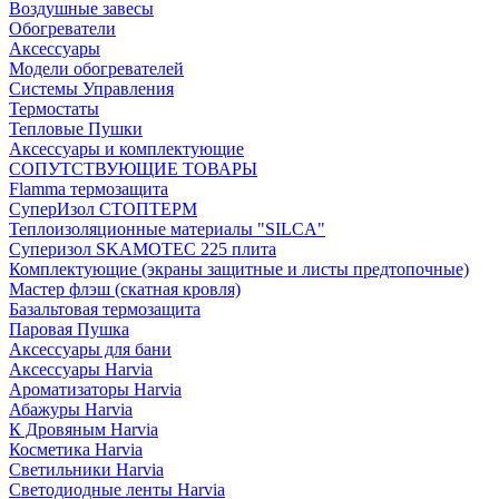
Воздушные завесы
Обогреватели
Аксессуары
Модели обогревателей
Системы Управления
Термостаты
Тепловые Пушки
Аксессуары и комплектующие
СОПУТСТВУЮЩИЕ ТОВАРЫ
Flamma термозащита
СуперИзол СТОПТЕРМ
Теплоизоляционные материалы "SILCA"
Суперизол SKAMOTEC 225 плита
Комплектующие (экраны защитные и листы предтопочные)
Мастер флэш (скатная кровля)
Базальтовая термозащита
Паровая Пушка
Аксессуары для бани
Аксессуары Harvia
Ароматизаторы Harvia
Абажуры Harvia
К Дровяным Harvia
Косметика Harvia
Светильники Harvia
Светодиодные ленты Harvia