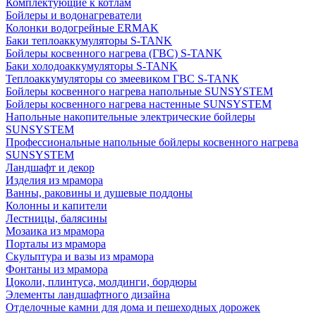
Комплектующие к котлам
Бойлеры и водонагреватели
Колонки водогрейные ERMAK
Баки теплоаккумуляторы S-TANK
Бойлеры косвенного нагрева (ГВС) S-TANK
Баки холодоаккумуляторы S-TANK
Теплоаккумуляторы со змеевиком ГВС S-TANK
Бойлеры косвенного нагрева напольные SUNSYSTEM
Бойлеры косвенного нагрева настенные SUNSYSTEM
Напольные накопительные электрические бойлеры
SUNSYSTEM
Профессиональные напольные бойлеры косвенного нагрева
SUNSYSTEM
Ландшафт и декор
Изделия из мрамора
Ванны, раковины и душевые поддоны
Колонны и капители
Лестницы, балясины
Мозаика из мрамора
Порталы из мрамора
Скульптура и вазы из мрамора
Фонтаны из мрамора
Цоколи, плинтуса, молдинги, бордюры
Элементы ландшафтного дизайна
Отделочные камни для дома и пешеходных дорожек