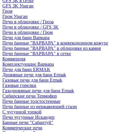
GFS 3K в сетке
GFS 3K Ураган
Гром
Гром Ураган
Печи в облицовке / Гроза
Печи в облицовке / GFS 3K
Печи в облицовке / Гром
Печи для бани Варвара
Печи банные "ВАРВАРА" в конвекционном кожухе
Печи банные "ВАРВАРА" в облицовке из камня
Печи банные "ВАРВАРА" в сетке
Коммерция
Комплектующие Варвара
Печи для бани ERMAK
Дровяные печи для бани Ermak
Газовые печи для бани Ermak
Газовые горелки
Газодровяные печи для бани Ermak
Сибирские печи Термофор
Печи банные толстостенные
Печи банные из нержавеющей стали
С чугунной топкой
Печи чугунные Искандер
Банные печи "Сабантуй"
Коммерческие печи