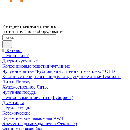
Интернет-магазин печного
и отопительного оборудования
Каталог
Печное литьё
Дверки чугунные
Колосниковые решетки чугунные
Чугунное литье "Рубцовский литейный комплекс" OLD
Казанные печи, плиты под казан, чугунное литье Технолит
Литье Fireway
Художественное Литье
Чугунная посуда
Печное-каминное литье (Рубцовск)
Дымоходы
Нержавеющие
Керамические
Керамические дымоходы AWT
Элементы дымохода печей Ферингер
Феникс нержавейка