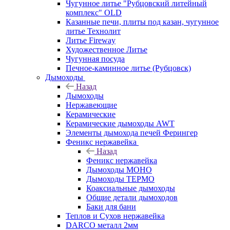
Чугунное литье "Рубцовский литейный
комплекс" OLD
Казанные печи, плиты под казан, чугунное
литье Технолит
Литье Fireway
Художественное Литье
Чугунная посуда
Печное-каминное литье (Рубцовск)
Дымоходы
Назад
Дымоходы
Нержавеющие
Керамические
Керамические дымоходы AWT
Элементы дымохода печей Ферингер
Феникс нержавейка
Назад
Феникс нержавейка
Дымоходы МОНО
Дымоходы ТЕРМО
Коаксиальные дымоходы
Общие детали дымоходов
Баки для бани
Теплов и Сухов нержавейка
DARCO металл 2мм