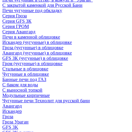
С закрытой каменкой для Русской Бани
Печи чугунные под обкладку
Серия Гроза
Серия GFS ЗК
Серия ГРОМ
Серия Авангард
Печи в каменной облицовке
Искандер (чугунные) в облицовке
Гроза (чугунные) в облицовке
Авангард (чугунные) в облицовке
GFS ЗК (чугунные) в облицовке
Гром (чугунные) в облицовке
Стальные в облицовке
Чугунные в облицовке
Банные печи под ГАЗ
С баком для воды
С выносной топкой
Модульные кирпичные
Чугунные печи Технолит для русской бани
Авангард
Искандер
Гроза
Гроза Ураган
GFS 3K