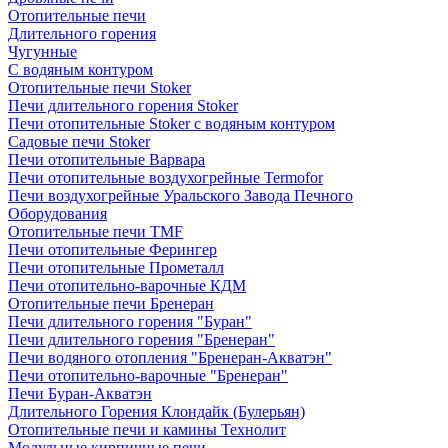
Отопительные печи
Длительного горения
Чугунные
C водяным контуром
Отопительные печи Stoker
Печи длительного горения Stoker
Печи отопительные Stoker с водяным контуром
Садовые печи Stoker
Печи отопительные Варвара
Печи отопительные воздухогрейные Termofor
Печи воздухогрейные Уральского Завода Печного
Оборудования
Отопительные печи TMF
Печи отопительные Ферингер
Печи отопительные Прометалл
Печи отопительно-варочные КДМ
Отопительные печи Бренеран
Печи длительного горения "Буран"
Печи длительного горения "Бренеран"
Печи водяного отопления "Бренеран-Акватэн"
Печи отопительно-варочные "Бренеран"
Печи Буран-Акватэн
Длительного Горения Клондайк (Булерьян)
Отопительные печи и камины Технолит
Модульные кирпичные печи