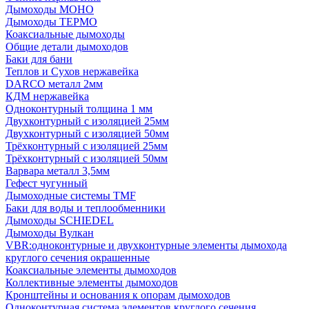
Дымоходы МОНО
Дымоходы ТЕРМО
Коаксиальные дымоходы
Общие детали дымоходов
Баки для бани
Теплов и Сухов нержавейка
DARCO металл 2мм
КДМ нержавейка
Одноконтурный толщина 1 мм
Двухконтурный с изоляцией 25мм
Двухконтурный с изоляцией 50мм
Трёхконтурный с изоляцией 25мм
Трёхконтурный с изоляцией 50мм
Варвара металл 3,5мм
Гефест чугунный
Дымоходные системы TMF
Баки для воды и теплообменники
Дымоходы SCHIEDEL
Дымоходы Вулкан
VBR:одноконтурные и двухконтурные элементы дымохода
круглого сечения окрашенные
Коаксиальные элементы дымоходов
Коллективные элементы дымоходов
Кронштейны и основания к опорам дымоходов
Одноконтурная система элементов круглого сечения