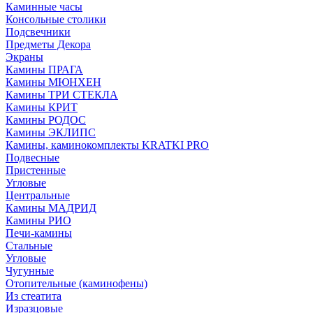
Каминные часы
Консольные столики
Подсвечники
Предметы Декора
Экраны
Камины ПРАГА
Камины МЮНХЕН
Камины ТРИ СТЕКЛА
Камины КРИТ
Камины РОДОС
Камины ЭКЛИПС
Камины, каминокомплекты KRATKI PRO
Подвесные
Пристенные
Угловые
Центральные
Камины МАДРИД
Камины РИО
Печи-камины
Стальные
Угловые
Чугунные
Отопительные (каминофены)
Из стеатита
Изразцовые