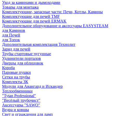
Уход за каминами и дымоходами
Товары для монтажа
Комплектующие, запасные части: Печи, Котлы, Камины
Комплектующие для печей TMF
Комплектующие для печей ERMAK
Дополнительное оборудование и аксессуары EASYSTEAM
для Каминов
для Печей
для Топок
Дополнительная комплектация Технолит
Заряд для печей
Трубы стартовые чугунные
Удлинители порталов
Дверцы для облицовок
Короба
Паровые пушки
Сетки на трубы
Комплекты ЗК
Модули для Авангард и Искандер
Теплообменники
"Tytan Professional"
"Весёлый трубочист"
Аксессуары "SAWO"
Ведра и ковшы
Свет и ограждения для ламп