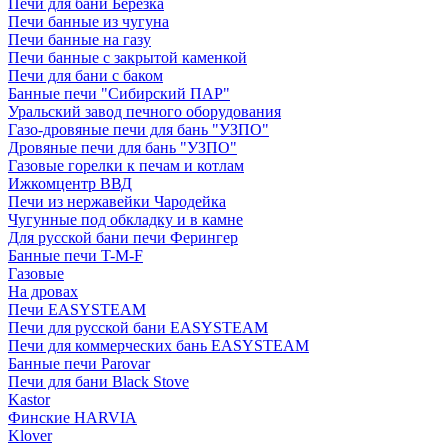
Печи для бани Березка
Печи банные из чугуна
Печи банные на газу
Печи банные с закрытой каменкой
Печи для бани с баком
Банные печи "Сибирский ПАР"
Уральский завод печного оборудования
Газо-дровяные печи для бань "УЗПО"
Дровяные печи для бань "УЗПО"
Газовые горелки к печам и котлам
Ижкомцентр ВВД
Печи из нержавейки Чародейка
Чугунные под обкладку и в камне
Для русской бани печи Ферингер
Банные печи T-M-F
Газовые
На дровах
Печи EASYSTEAM
Печи для русской бани EASYSTEAM
Печи для коммерческих бань EASYSTEAM
Банные печи Parovar
Печи для бани Black Stove
Kastor
Финские HARVIA
Klover