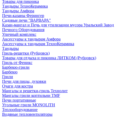
Товары для пикника
Тандыры ТехноКерамика
Тандыры Амфора
Печи-казаны Ферингер
Садовые печи "ВАРВАРА"
Казан-мангал и Печь для утилизации мусора Уральский Завод
Печного Оборудования
Уличный комплекс
Аксессуары к тандырам Амфора
Аксессуары к тандырам ТехноКерамика
Тандыры
Гриль-решетки (Рубцовск)
Товары для отдыха и пикника ЛИТКОМ (Рубцовск)
Гриль от Феникс
Барбекю-грили
Барбекю
Грили
Печи для пицы, духовки
Очаги для костра
Мангалы и решетки-гриль Технолит
Мангалы грили коптильни TMF
Печи портативные
Угольные грили MONOLITH
Теплооборудование
Водяные тепловентиляторы