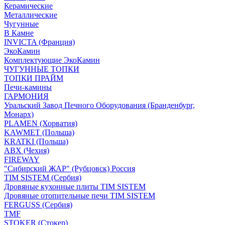
Керамические
Металлические
Чугунные
В Камне
INVICTA (Франция)
ЭкоКамин
Комплектующие ЭкоКамин
ЧУГУННЫЕ ТОПКИ
ТОПКИ ПРАЙМ
Печи-камины
ГАРМОНИЯ
Уральский Завод Печного Оборудования (Бранденбург,
Монарх)
PLAMEN (Хорватия)
KAWMET (Польша)
KRATKI (Польша)
ABX (Чехия)
FIREWAY
"Сибирский ЖАР" (Рубцовск) Россия
TIM SISTEM (Сербия)
Дровяные кухонные плиты TIM SISTEM
Дровяные отопительные печи TIM SISTEM
FERGUSS (Сербия)
TMF
STOKER (Стокер)