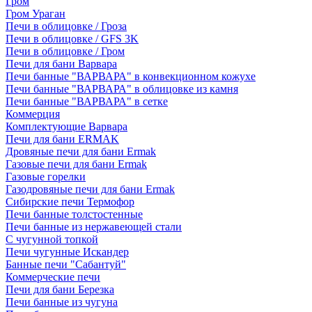
Гром
Гром Ураган
Печи в облицовке / Гроза
Печи в облицовке / GFS 3K
Печи в облицовке / Гром
Печи для бани Варвара
Печи банные "ВАРВАРА" в конвекционном кожухе
Печи банные "ВАРВАРА" в облицовке из камня
Печи банные "ВАРВАРА" в сетке
Коммерция
Комплектующие Варвара
Печи для бани ERMAK
Дровяные печи для бани Ermak
Газовые печи для бани Ermak
Газовые горелки
Газодровяные печи для бани Ermak
Сибирские печи Термофор
Печи банные толстостенные
Печи банные из нержавеющей стали
С чугунной топкой
Печи чугунные Искандер
Банные печи "Сабантуй"
Коммерческие печи
Печи для бани Березка
Печи банные из чугуна