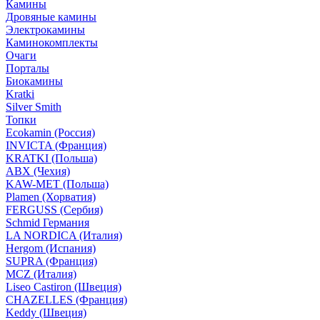
Камины
Дровяные камины
Электрокамины
Каминокомплекты
Очаги
Порталы
Биокамины
Kratki
Silver Smith
Топки
Ecokamin (Россия)
INVICTA (Франция)
KRATKI (Польша)
ABX (Чехия)
KAW-MET (Польша)
Plamen (Хорватия)
FERGUSS (Сербия)
Schmid Германия
LA NORDICA (Италия)
Hergom (Испания)
SUPRA (Франция)
MCZ (Италия)
Liseo Castiron (Швеция)
CHAZELLES (Франция)
Keddy (Швеция)