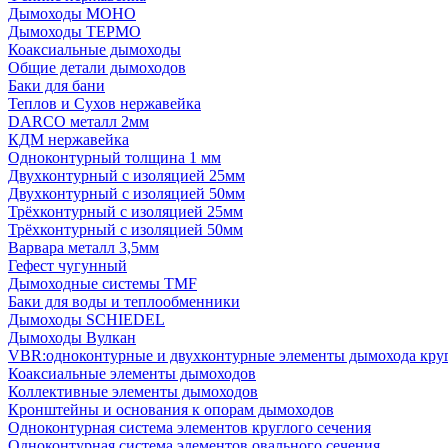
Дымоходы МОНО
Дымоходы ТЕРМО
Коаксиальные дымоходы
Общие детали дымоходов
Баки для бани
Теплов и Сухов нержавейка
DARCO металл 2мм
КДМ нержавейка
Одноконтурный толщина 1 мм
Двухконтурный с изоляцией 25мм
Двухконтурный с изоляцией 50мм
Трёхконтурный с изоляцией 25мм
Трёхконтурный с изоляцией 50мм
Варвара металл 3,5мм
Гефест чугунный
Дымоходные системы TMF
Баки для воды и теплообменники
Дымоходы SCHIEDEL
Дымоходы Вулкан
VBR:одноконтурные и двухконтурные элементы дымохода кру
Коаксиальные элементы дымоходов
Коллективные элементы дымоходов
Кронштейны и основания к опорам дымоходов
Одноконтурная система элементов круглого сечения
Одноконтурная система элементов овального сечения