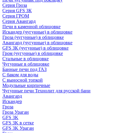
Серия Гроза
Серия GFS ЗК
Серия ГРОМ
Серия Авангард
Печи в каменной облицовке
Искандер (чугунные) в облицовке
Гроза (чугунные) в облицовке
Авангард (чугунные) в облицовке
GFS ЗК (чугунные) в облицовке
Гром (чугунные) в облицовке
Стальные в облицовке
Чугунные в облицовке
Банные печи под ГАЗ
С баком для воды
С выносной топкой
Модульные кирпичные
Чугунные печи Технолит для русской бани
Авангард
Искандер
Гроза
Гроза Ураган
GFS 3K
GFS 3K в сетке
GFS 3K Ураган