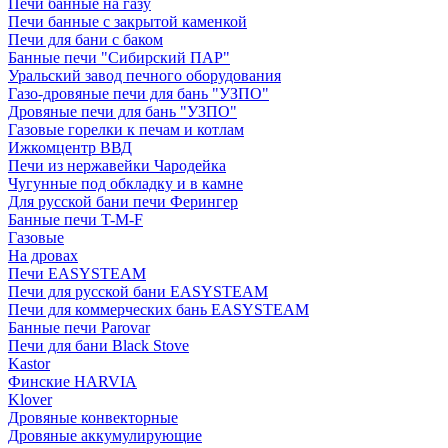
Печи банные на газу
Печи банные с закрытой каменкой
Печи для бани с баком
Банные печи "Сибирский ПАР"
Уральский завод печного оборудования
Газо-дровяные печи для бань "УЗПО"
Дровяные печи для бань "УЗПО"
Газовые горелки к печам и котлам
Ижкомцентр ВВД
Печи из нержавейки Чародейка
Чугунные под обкладку и в камне
Для русской бани печи Ферингер
Банные печи T-M-F
Газовые
На дровах
Печи EASYSTEAM
Печи для русской бани EASYSTEAM
Печи для коммерческих бань EASYSTEAM
Банные печи Parovar
Печи для бани Black Stove
Kastor
Финские HARVIA
Klover
Дровяные конвекторные
Дровяные аккумулирующие