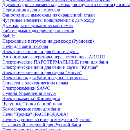
Двухконтурные элементы дымоходов круглого сечения (с изол
Переходники для дымоходов
Одностенные дымоходы из окрашенной стали
Чугунные элементы подключения к дымоходу
Дымоходы из вулканической пемзы
Гибкие дымоходы для подключения
Stabile
Переходные патрубки на дымоход (Рубцовск)
Печи для бани и сауны
Электрические печи для бани и сауны
Автономные генераторы перегретого пара АЭГПП
Электрические ПАРОТЕРМАЛЬНЫЕ печи для бани
Электрические печи для бани и сауны "Кristina"
Электрические печи для сауны "Harvia"
Электропечь для бани и сауны "Премьера"
Запчасти к электрическим печам
Электрокаменки SAWO
Пульты Управления Harvia
Электрокаменки Финляндия
Чугунные Топки банной печи
Коммерческие печи для бани
Печи "Тройка" (РАСПРОДАЖА)
Печи чугунные в сетке, в кожухе и "Ураган"
С закрытой каменкой для Русской Бани
Печи чугунные под обкладку