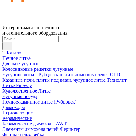
Интернет-магазин печного
и отопительного оборудования
Каталог
Печное литьё
Дверки чугунные
Колосниковые решетки чугунные
Чугунное литье "Рубцовский литейный комплекс" OLD
Казанные печи, плиты под казан, чугунное литье Технолит
Литье Fireway
Художественное Литье
Чугунная посуда
Печное-каминное литье (Рубцовск)
Дымоходы
Нержавеющие
Керамические
Керамические дымоходы AWT
Элементы дымохода печей Ферингер
Феникс нержавейка