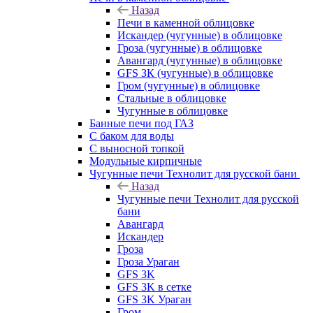
Назад
Печи в каменной облицовке
Искандер (чугунные) в облицовке
Гроза (чугунные) в облицовке
Авангард (чугунные) в облицовке
GFS ЗК (чугунные) в облицовке
Гром (чугунные) в облицовке
Стальные в облицовке
Чугунные в облицовке
Банные печи под ГАЗ
С баком для воды
С выносной топкой
Модульные кирпичные
Чугунные печи Технолит для русской бани
Назад
Чугунные печи Технолит для русской
бани
Авангард
Искандер
Гроза
Гроза Ураган
GFS 3K
GFS 3K в сетке
GFS 3K Ураган
Гром