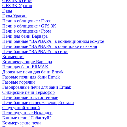
GFS 3K в сетке
GFS 3K Ураган
Гром
Гром Ураган
Печи в облицовке / Гроза
Печи в облицовке / GFS 3K
Печи в облицовке / Гром
Печи для бани Варвара
Печи банные "ВАРВАРА" в конвекционном кожухе
Печи банные "ВАРВАРА" в облицовке из камня
Печи банные "ВАРВАРА" в сетке
Коммерция
Комплектующие Варвара
Печи для бани ERMAK
Дровяные печи для бани Ermak
Газовые печи для бани Ermak
Газовые горелки
Газодровяные печи для бани Ermak
Сибирские печи Термофор
Печи банные толстостенные
Печи банные из нержавеющей стали
С чугунной топкой
Печи чугунные Искандер
Банные печи "Сабантуй"
Коммерческие печи