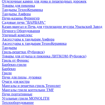
Отделочные камни для дома и пешеходных дорожек
Товары для пикника
Тандыры ТехноКерамика
Тандыры Амфора
Печи-казаны Ферингер
Садовые печи "ВАРВАРА"
Казан-мангал и Печь для утилизации мусора Уральский Завод
Печного Оборудования
Уличный комплекс
Аксессуары к тандырам Амфора
Аксессуары к тандырам ТехноКерамика
Тандыры
Гриль-решетки (Рубцовск)
Товары для отдыха и пикника ЛИТКОМ (Рубцовск)
Гриль от Феникс
Барбекю-грили
Барбекю
Грили
Печи для пицы, духовки
Очаги для костра
Мангалы и решетки-гриль Технолит
Мангалы грили коптильни TMF
Печи портативные
Угольные грили MONOLITH
Теплооборудование