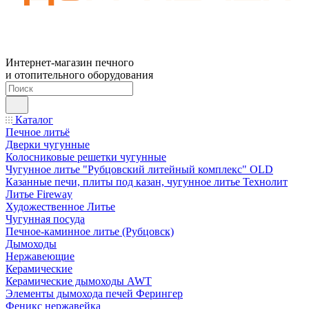
Интернет-магазин печного
и отопительного оборудования
Каталог
Печное литьё
Дверки чугунные
Колосниковые решетки чугунные
Чугунное литье "Рубцовский литейный комплекс" OLD
Казанные печи, плиты под казан, чугунное литье Технолит
Литье Fireway
Художественное Литье
Чугунная посуда
Печное-каминное литье (Рубцовск)
Дымоходы
Нержавеющие
Керамические
Керамические дымоходы AWT
Элементы дымохода печей Ферингер
Феникс нержавейка