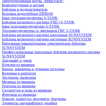
Твердотопливные котлы "Metal-FacH"
Комплектующие к котлам
Бойлеры и водонагреватели
Колонки водогрейные ERMAK
Баки теплоаккумуляторы S-TANK
Бойлеры косвенного нагрева (ГВС) S-TANK
Баки холодоаккумуляторы S-TANK
Теплоаккумуляторы со змеевиком ГВС S-TANK
Бойлеры косвенного нагрева напольные SUNSYSTEM
Бойлеры косвенного нагрева настенные SUNSYSTEM
Напольные накопительные электрические бойлеры
SUNSYSTEM
Профессиональные напольные бойлеры косвенного нагрева
SUNSYSTEM
Ландшафт и декор
Изделия из мрамора
Ванны, раковины и душевые поддоны
Колонны и капители
Лестницы, балясины
Мозаика из мрамора
Порталы из мрамора
Скульптура и вазы из мрамора
Фонтаны из мрамора
Цоколи, плинтуса, молдинги, бордюры
Элементы ландшафтного дизайна