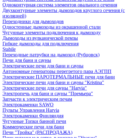
Одноконтурная система элементов овального сечения
Двухконтурные элементы дымоходов круглого сечения (с
изоляцией)
Переходники для дымоходов
Одностенные дымоходы из окрашенной стали
Чугунные элементы подключения к дымоходу
Дымоходы из вулканической пемзы
Гибкие дымоходы для подключения
Stabile
Переходные патрубки на дымоход (Рубцовск)
Печи для бани и сауны
Электрические печи для бани и сауны
Автономные генераторы перегретого пара АЭГПП
Электрические ПАРОТЕРМАЛЬНЫЕ печи для бани
Электрические печи для бани и сауны "Кristina"
Электрические печи для сауны "Harvia"
Электропечь для бани и сауны "Премьера"
Запчасти к электрическим печам
Электрокаменки SAWO
Пульты Управления Harvia
Электрокаменки Финляндия
Чугунные Топки банной печи
Коммерческие печи для бани
Печи "Тройка" (РАСПРОДАЖА)
Печи чугунные в сетке, в кожухе и "Ураган"