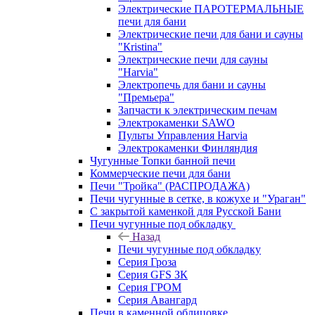
Электрические ПАРОТЕРМАЛЬНЫЕ
печи для бани
Электрические печи для бани и сауны
"Кristina"
Электрические печи для сауны
"Harvia"
Электропечь для бани и сауны
"Премьера"
Запчасти к электрическим печам
Электрокаменки SAWO
Пульты Управления Harvia
Электрокаменки Финляндия
Чугунные Топки банной печи
Коммерческие печи для бани
Печи "Тройка" (РАСПРОДАЖА)
Печи чугунные в сетке, в кожухе и "Ураган"
С закрытой каменкой для Русской Бани
Печи чугунные под обкладку
Назад
Печи чугунные под обкладку
Серия Гроза
Серия GFS ЗК
Серия ГРОМ
Серия Авангард
Печи в каменной облицовке