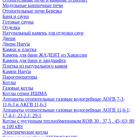
Модульные кирпичные печи
Отопительные печи Березка
Баня и сауна
Готовые сауны
Отделка
Натуральный камень для отделки саун
Двери
Двери Harvia
Камни и плитка
Камень для бани ЖАДЕИТ из Хакассии
Камень для бани и ландшафта
Плитка из натурального камня
Камни Harvia
Парогенераторы
Котлы
Газовые котлы
Котлы серии ИШМА
Аппараты отопительные газовые водогрейные АОГВ 7-3;
11,6-3 и АКГВ 11,6-3
Аппараты отопительные газовые водогрейные АОГВ 11,6-1;
17,4-1; 23,2-1; 29-1
Котлы с чугунным теплообменником КОВ 30 . 37,5 . 45; 63; 80
и 100 кВт
Электрические котлы