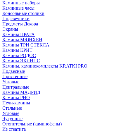
Каминные наборы
Каминные часы
Консольные столики
Подсвечники
Предметы Декора
Экраны
Камины ПРАГА
Камины МЮНХЕН
Камины ТРИ СТЕКЛА
Камины КРИТ
Камины РОДОС
Камины ЭКЛИПС
Камины, каминокомплекты KRATKI PRO
Подвесные
Пристенные
Угловые
Центральные
Камины МАДРИД
Камины РИО
Печи-камины
Стальные
Угловые
Чугунные
Отопительные (каминофены)
Из стеатита