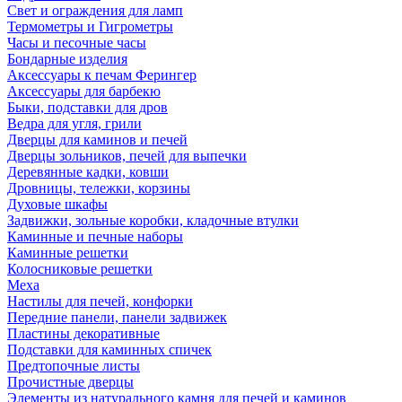
Свет и ограждения для ламп
Термометры и Гигрометры
Часы и песочные часы
Бондарные изделия
Аксессуары к печам Ферингер
Аксессуары для барбекю
Быки, подставки для дров
Ведра для угля, грили
Дверцы для каминов и печей
Дверцы зольников, печей для выпечки
Деревянные кадки, ковши
Дровницы, тележки, корзины
Духовые шкафы
Задвижки, зольные коробки, кладочные втулки
Каминные и печные наборы
Каминные решетки
Колосниковые решетки
Меха
Настилы для печей, конфорки
Передние панели, панели задвижек
Пластины декоративные
Подставки для каминных спичек
Предтопочные листы
Прочистные дверцы
Элементы из натурального камня для печей и каминов