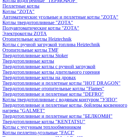
Котлы водогрейные "ТЕРМОФОР"
Пеллетные котлы
Котлы "ZOTA"
Автоматические угольные и пеллетные котлы "ZOTA"
Котлы твердотопливные "ZOTA"
Полуавтоматические котлы "ZOTA"
Электрокотлы ZOTA
Отопительные котлы Heiztechnik
Котлы с ручной загрузкой топлива Heiztechnik
Отопительные котлы TMF
Твердотопливные котлы Stoker
Твердотопливные котлы
Твердотопливные котлы с ручной загрузкой
Твердотопливные котлы длительного горения
Твердотопливные котлы на дровах
Твердотопливные и пеллетные котлы "HOT DRAGON"
Твердотопливные отопительные котлы "Flames"
Твердотопливные и пеллетные котлы "DEFRO"
Котлы твердотопливные с водяным контуром "УЗПО"
Твердотопливные и пеллетные котлы, бойлеры косвенного
нагрева "GALMET"
Твердотопливные и пеллетные котлы "БЕЛКОМiН"
Твердотопливные котлы "KENTATSU"
Котлы с чугунным теплообменником
Котлы пеллетно-угольные "FACI"