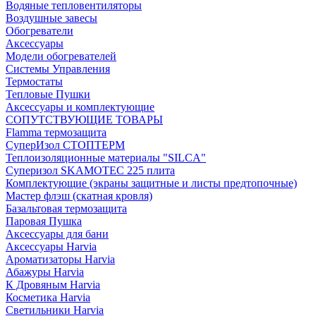
Водяные тепловентиляторы
Воздушные завесы
Обогреватели
Аксессуары
Модели обогревателей
Системы Управления
Термостаты
Тепловые Пушки
Аксессуары и комплектующие
СОПУТСТВУЮЩИЕ ТОВАРЫ
Flamma термозащита
СуперИзол СТОПТЕРМ
Теплоизоляционные материалы "SILCA"
Суперизол SKAMOTEC 225 плита
Комплектующие (экраны защитные и листы предтопочные)
Мастер флэш (скатная кровля)
Базальтовая термозащита
Паровая Пушка
Аксессуары для бани
Аксессуары Harvia
Ароматизаторы Harvia
Абажуры Harvia
К Дровяным Harvia
Косметика Harvia
Светильники Harvia