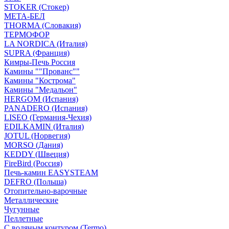
STOKER (Стокер)
МЕТА-БЕЛ
THORMA (Словакия)
ТЕРМОФОР
LA NORDICA (Италия)
SUPRA (Франция)
Кимры-Печь Россия
Камины ""Прованс""
Камины "Кострома"
Камины "Медальон"
HERGOM (Испания)
PANADERO (Испания)
LISEO (Германия-Чехия)
EDILKAMIN (Италия)
JOTUL (Норвегия)
MORSO (Дания)
KEDDY (Швеция)
FireBird (Россия)
Печь-камин EASYSTEAM
DEFRO (Польша)
Отопительно-варочные
Металлические
Чугунные
Пеллетные
С водяным контуром (Termo)