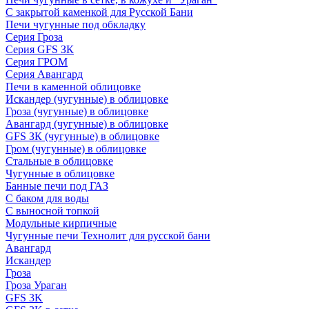
С закрытой каменкой для Русской Бани
Печи чугунные под обкладку
Серия Гроза
Серия GFS ЗК
Серия ГРОМ
Серия Авангард
Печи в каменной облицовке
Искандер (чугунные) в облицовке
Гроза (чугунные) в облицовке
Авангард (чугунные) в облицовке
GFS ЗК (чугунные) в облицовке
Гром (чугунные) в облицовке
Стальные в облицовке
Чугунные в облицовке
Банные печи под ГАЗ
С баком для воды
С выносной топкой
Модульные кирпичные
Чугунные печи Технолит для русской бани
Авангард
Искандер
Гроза
Гроза Ураган
GFS 3K