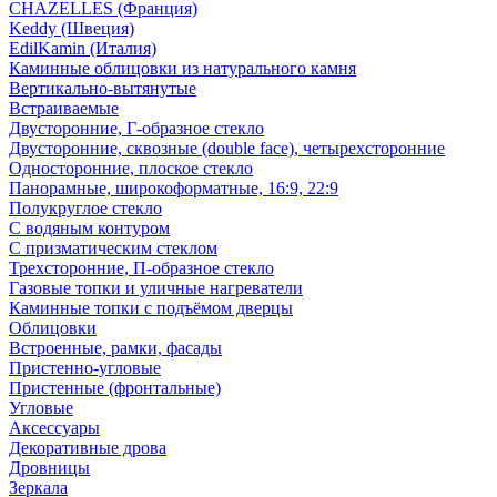
CHAZELLES (Франция)
Keddy (Швеция)
EdilKamin (Италия)
Каминные облицовки из натурального камня
Вертикально-вытянутые
Встраиваемые
Двусторонние, Г-образное стекло
Двусторонние, сквозные (double face), четырехсторонние
Односторонние, плоское стекло
Панорамные, широкоформатные, 16:9, 22:9
Полукруглое стекло
С водяным контуром
С призматическим стеклом
Трехсторонние, П-образное стекло
Газовые топки и уличные нагреватели
Каминные топки с подъёмом дверцы
Облицовки
Встроенные, рамки, фасады
Пристенно-угловые
Пристенные (фронтальные)
Угловые
Аксессуары
Декоративные дрова
Дровницы
Зеркала