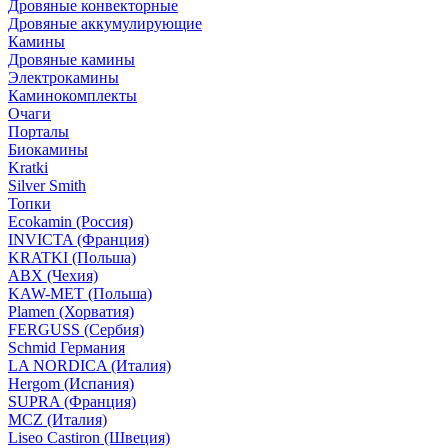
Дровяные конвекторные
Дровяные аккумулирующие
Камины
Дровяные камины
Электрокамины
Каминокомплекты
Очаги
Порталы
Биокамины
Kratki
Silver Smith
Топки
Ecokamin (Россия)
INVICTA (Франция)
KRATKI (Польша)
ABX (Чехия)
KAW-MET (Польша)
Plamen (Хорватия)
FERGUSS (Сербия)
Schmid Германия
LA NORDICA (Италия)
Hergom (Испания)
SUPRA (Франция)
MCZ (Италия)
Liseo Castiron (Швеция)