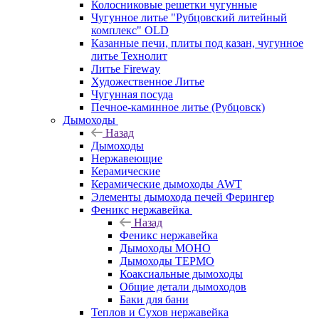
Колосниковые решетки чугунные
Чугунное литье "Рубцовский литейный
комплекс" OLD
Казанные печи, плиты под казан, чугунное
литье Технолит
Литье Fireway
Художественное Литье
Чугунная посуда
Печное-каминное литье (Рубцовск)
Дымоходы
Назад
Дымоходы
Нержавеющие
Керамические
Керамические дымоходы AWT
Элементы дымохода печей Ферингер
Феникс нержавейка
Назад
Феникс нержавейка
Дымоходы МОНО
Дымоходы ТЕРМО
Коаксиальные дымоходы
Общие детали дымоходов
Баки для бани
Теплов и Сухов нержавейка