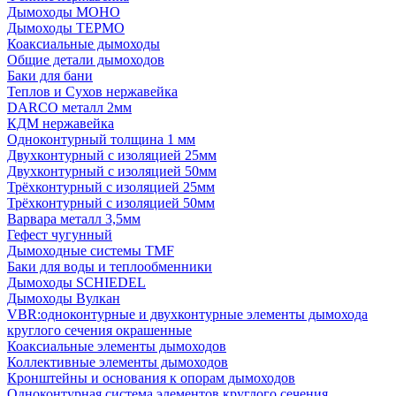
Дымоходы МОНО
Дымоходы ТЕРМО
Коаксиальные дымоходы
Общие детали дымоходов
Баки для бани
Теплов и Сухов нержавейка
DARCO металл 2мм
КДМ нержавейка
Одноконтурный толщина 1 мм
Двухконтурный с изоляцией 25мм
Двухконтурный с изоляцией 50мм
Трёхконтурный с изоляцией 25мм
Трёхконтурный с изоляцией 50мм
Варвара металл 3,5мм
Гефест чугунный
Дымоходные системы TMF
Баки для воды и теплообменники
Дымоходы SCHIEDEL
Дымоходы Вулкан
VBR:одноконтурные и двухконтурные элементы дымохода
круглого сечения окрашенные
Коаксиальные элементы дымоходов
Коллективные элементы дымоходов
Кронштейны и основания к опорам дымоходов
Одноконтурная система элементов круглого сечения