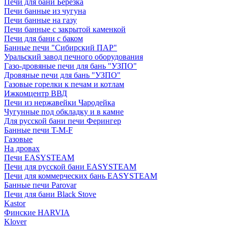
Печи для бани Березка
Печи банные из чугуна
Печи банные на газу
Печи банные с закрытой каменкой
Печи для бани с баком
Банные печи "Сибирский ПАР"
Уральский завод печного оборудования
Газо-дровяные печи для бань "УЗПО"
Дровяные печи для бань "УЗПО"
Газовые горелки к печам и котлам
Ижкомцентр ВВД
Печи из нержавейки Чародейка
Чугунные под обкладку и в камне
Для русской бани печи Ферингер
Банные печи T-M-F
Газовые
На дровах
Печи EASYSTEAM
Печи для русской бани EASYSTEAM
Печи для коммерческих бань EASYSTEAM
Банные печи Parovar
Печи для бани Black Stove
Kastor
Финские HARVIA
Klover