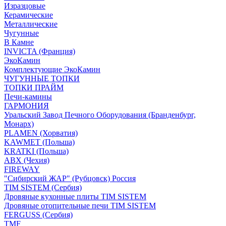
Изразцовые
Керамические
Металлические
Чугунные
В Камне
INVICTA (Франция)
ЭкоКамин
Комплектующие ЭкоКамин
ЧУГУННЫЕ ТОПКИ
ТОПКИ ПРАЙМ
Печи-камины
ГАРМОНИЯ
Уральский Завод Печного Оборудования (Бранденбург,
Монарх)
PLAMEN (Хорватия)
KAWMET (Польша)
KRATKI (Польша)
ABX (Чехия)
FIREWAY
"Сибирский ЖАР" (Рубцовск) Россия
TIM SISTEM (Сербия)
Дровяные кухонные плиты TIM SISTEM
Дровяные отопительные печи TIM SISTEM
FERGUSS (Сербия)
TMF