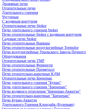
Дровяные печи
Отопительные печи
Длительного горения
Чугунные
C водяным контуром
Отопительные печи Stoker
Печи длительного горения Stoker
Печи отопительные Stoker с водяным контуром
Садовые печи Stoker
Печи отопительные Варвара
Печи отопительные воздухогрейные Termofor
Печи воздухогрейные Уральского Завода Печного
Оборудования
Отопительные печи TMF
Печи отопительные Ферингер
Печи отопительные Прометалл
Печи отопительно-варочные КДМ
Отопительные печи Бренеран
Печи длительного горения "Буран"
Печи длительного горения "Бренеран"
Печи водяного отопления "Бренеран-Акватэн"
Печи отопительно-варочные "Бренеран"
Печи Буран-Акватэн
Длительного Горения Клондайк (Булерьян)
Отопительные печи и камины Технолит