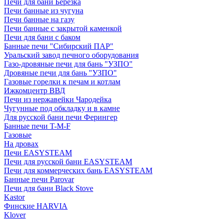
Печи для бани Березка
Печи банные из чугуна
Печи банные на газу
Печи банные с закрытой каменкой
Печи для бани с баком
Банные печи "Сибирский ПАР"
Уральский завод печного оборудования
Газо-дровяные печи для бань "УЗПО"
Дровяные печи для бань "УЗПО"
Газовые горелки к печам и котлам
Ижкомцентр ВВД
Печи из нержавейки Чародейка
Чугунные под обкладку и в камне
Для русской бани печи Ферингер
Банные печи T-M-F
Газовые
На дровах
Печи EASYSTEAM
Печи для русской бани EASYSTEAM
Печи для коммерческих бань EASYSTEAM
Банные печи Parovar
Печи для бани Black Stove
Kastor
Финские HARVIA
Klover