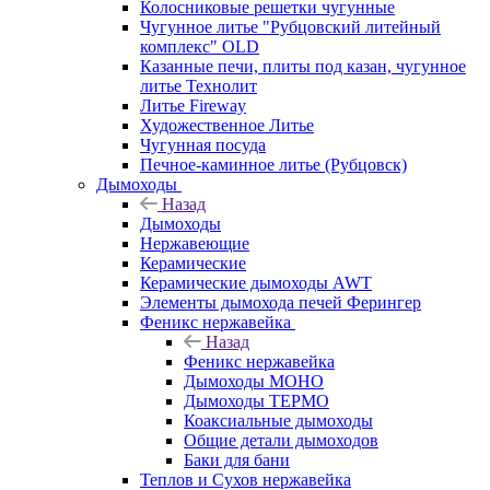
Колосниковые решетки чугунные
Чугунное литье "Рубцовский литейный
комплекс" OLD
Казанные печи, плиты под казан, чугунное
литье Технолит
Литье Fireway
Художественное Литье
Чугунная посуда
Печное-каминное литье (Рубцовск)
Дымоходы
Назад
Дымоходы
Нержавеющие
Керамические
Керамические дымоходы AWT
Элементы дымохода печей Ферингер
Феникс нержавейка
Назад
Феникс нержавейка
Дымоходы МОНО
Дымоходы ТЕРМО
Коаксиальные дымоходы
Общие детали дымоходов
Баки для бани
Теплов и Сухов нержавейка