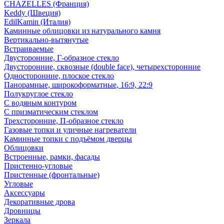
CHAZELLES (Франция)
Keddy (Швеция)
EdilKamin (Италия)
Каминные облицовки из натурального камня
Вертикально-вытянутые
Встраиваемые
Двусторонние, Г-образное стекло
Двусторонние, сквозные (double face), четырехсторонние
Односторонние, плоское стекло
Панорамные, широкоформатные, 16:9, 22:9
Полукруглое стекло
С водяным контуром
С призматическим стеклом
Трехсторонние, П-образное стекло
Газовые топки и уличные нагреватели
Каминные топки с подъёмом дверцы
Облицовки
Встроенные, рамки, фасады
Пристенно-угловые
Пристенные (фронтальные)
Угловые
Аксессуары
Декоративные дрова
Дровницы
Зеркала