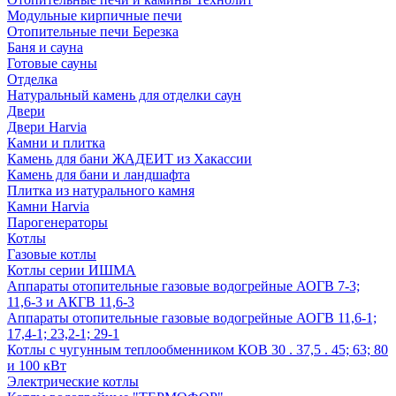
Модульные кирпичные печи
Отопительные печи Березка
Баня и сауна
Готовые сауны
Отделка
Натуральный камень для отделки саун
Двери
Двери Harvia
Камни и плитка
Камень для бани ЖАДЕИТ из Хакассии
Камень для бани и ландшафта
Плитка из натурального камня
Камни Harvia
Парогенераторы
Котлы
Газовые котлы
Котлы серии ИШМА
Аппараты отопительные газовые водогрейные АОГВ 7-3;
11,6-3 и АКГВ 11,6-3
Аппараты отопительные газовые водогрейные АОГВ 11,6-1;
17,4-1; 23,2-1; 29-1
Котлы с чугунным теплообменником КОВ 30 . 37,5 . 45; 63; 80
и 100 кВт
Электрические котлы