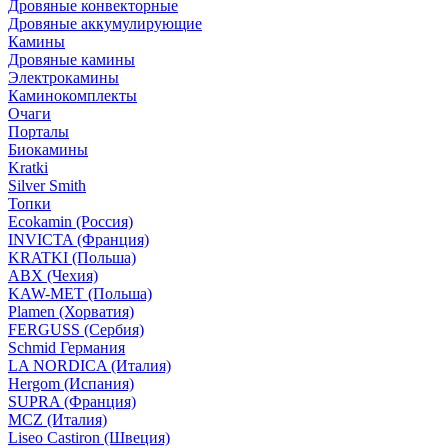
Дровяные конвекторные
Дровяные аккумулирующие
Камины
Дровяные камины
Электрокамины
Каминокомплекты
Очаги
Порталы
Биокамины
Kratki
Silver Smith
Топки
Ecokamin (Россия)
INVICTA (Франция)
KRATKI (Польша)
ABX (Чехия)
KAW-MET (Польша)
Plamen (Хорватия)
FERGUSS (Сербия)
Schmid Германия
LA NORDICA (Италия)
Hergom (Испания)
SUPRA (Франция)
MCZ (Италия)
Liseo Castiron (Швеция)