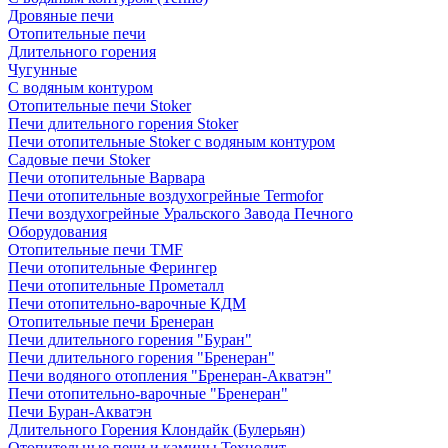
Дровяные печи
Отопительные печи
Длительного горения
Чугунные
C водяным контуром
Отопительные печи Stoker
Печи длительного горения Stoker
Печи отопительные Stoker с водяным контуром
Садовые печи Stoker
Печи отопительные Варвара
Печи отопительные воздухогрейные Termofor
Печи воздухогрейные Уральского Завода Печного
Оборудования
Отопительные печи TMF
Печи отопительные Ферингер
Печи отопительные Прометалл
Печи отопительно-варочные КДМ
Отопительные печи Бренеран
Печи длительного горения "Буран"
Печи длительного горения "Бренеран"
Печи водяного отопления "Бренеран-Акватэн"
Печи отопительно-варочные "Бренеран"
Печи Буран-Акватэн
Длительного Горения Клондайк (Булерьян)
Отопительные печи и камины Технолит