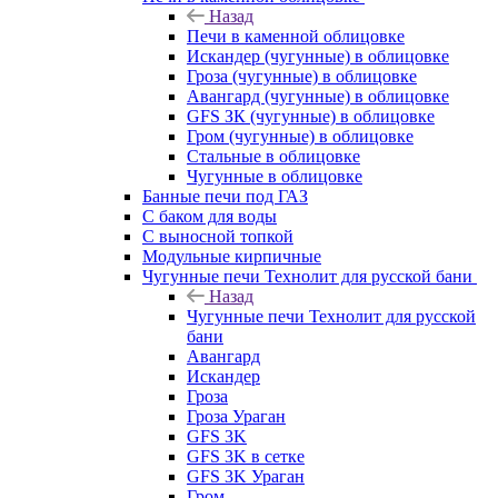
Назад
Печи в каменной облицовке
Искандер (чугунные) в облицовке
Гроза (чугунные) в облицовке
Авангард (чугунные) в облицовке
GFS ЗК (чугунные) в облицовке
Гром (чугунные) в облицовке
Стальные в облицовке
Чугунные в облицовке
Банные печи под ГАЗ
С баком для воды
С выносной топкой
Модульные кирпичные
Чугунные печи Технолит для русской бани
Назад
Чугунные печи Технолит для русской
бани
Авангард
Искандер
Гроза
Гроза Ураган
GFS 3K
GFS 3K в сетке
GFS 3K Ураган
Гром