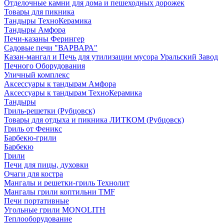
Отделочные камни для дома и пешеходных дорожек
Товары для пикника
Тандыры ТехноКерамика
Тандыры Амфора
Печи-казаны Ферингер
Садовые печи "ВАРВАРА"
Казан-мангал и Печь для утилизации мусора Уральский Завод
Печного Оборудования
Уличный комплекс
Аксессуары к тандырам Амфора
Аксессуары к тандырам ТехноКерамика
Тандыры
Гриль-решетки (Рубцовск)
Товары для отдыха и пикника ЛИТКОМ (Рубцовск)
Гриль от Феникс
Барбекю-грили
Барбекю
Грили
Печи для пицы, духовки
Очаги для костра
Мангалы и решетки-гриль Технолит
Мангалы грили коптильни TMF
Печи портативные
Угольные грили MONOLITH
Теплооборудование