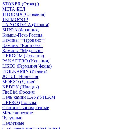
STOKER (Стокер)
МЕТА-БЕЛ
THORMA (Словакия)
ТЕРМОФОР
LA NORDICA (Италия)
SUPRA (Франция)
Кимры-Печь Россия
Камины ""Прованс""
Камины "Кострома"
Камины "Медальон"
HERGOM (Испания)
PANADERO (Испания)
LISEO (Германия-Чехия)
EDILKAMIN (Италия)
JOTUL (Норвегия)
MORSO (Дания)
KEDDY (Швеция)
FireBird (Россия)
Печь-камин EASYSTEAM
DEFRO (Польша)
Отопительно-варочные
Металлические
Чугунные
Пеллетные
С водяным контуром (Termo)