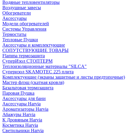
Водяные тепловентиляторы
Воздушные завесы
Обогреватели
Аксессуары
Модели обогревателей
Системы Управления
Термостаты
Тепловые Пушки
Аксессуары и комплектующие
СОПУТСТВУЮЩИЕ ТОВАРЫ
Flamma термозащита
СуперИзол СТОПТЕРМ
Теплоизоляционные материалы "SILCA"
Суперизол SKAMOTEC 225 плита
Комплектующие (экраны защитные и листы предтопочные)
Мастер флэш (скатная кровля)
Базальтовая термозащита
Паровая Пушка
Аксессуары для бани
Аксессуары Harvia
Ароматизаторы Harvia
Абажуры Harvia
К Дровяным Harvia
Косметика Harvia
Светильники Harvia