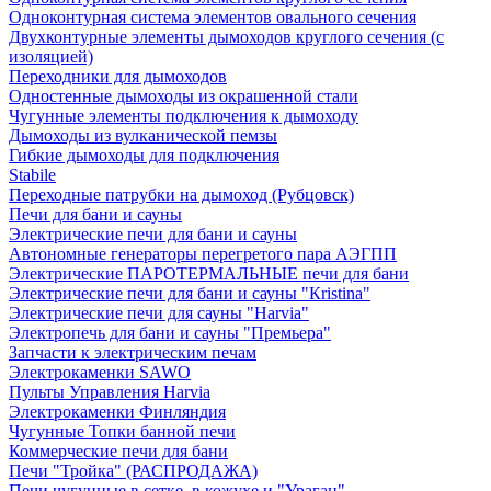
Одноконтурная система элементов овального сечения
Двухконтурные элементы дымоходов круглого сечения (с
изоляцией)
Переходники для дымоходов
Одностенные дымоходы из окрашенной стали
Чугунные элементы подключения к дымоходу
Дымоходы из вулканической пемзы
Гибкие дымоходы для подключения
Stabile
Переходные патрубки на дымоход (Рубцовск)
Печи для бани и сауны
Электрические печи для бани и сауны
Автономные генераторы перегретого пара АЭГПП
Электрические ПАРОТЕРМАЛЬНЫЕ печи для бани
Электрические печи для бани и сауны "Кristina"
Электрические печи для сауны "Harvia"
Электропечь для бани и сауны "Премьера"
Запчасти к электрическим печам
Электрокаменки SAWO
Пульты Управления Harvia
Электрокаменки Финляндия
Чугунные Топки банной печи
Коммерческие печи для бани
Печи "Тройка" (РАСПРОДАЖА)
Печи чугунные в сетке, в кожухе и "Ураган"