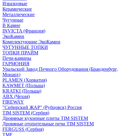
Изразцовые
Керамические
Металлические
Чугунные
В Камне
INVICTA (Франция)
ЭкоКамин
Комплектующие ЭкоКамин
ЧУГУННЫЕ ТОПКИ
ТОПКИ ПРАЙМ
Печи-камины
ГАРМОНИЯ
Уральский Завод Печного Оборудования (Бранденбург,
Монарх)
PLAMEN (Хорватия)
KAWMET (Польша)
KRATKI (Польша)
ABX (Чехия)
FIREWAY
"Сибирский ЖАР" (Рубцовск) Россия
TIM SISTEM (Сербия)
Дровяные кухонные плиты TIM SISTEM
Дровяные отопительные печи TIM SISTEM
FERGUSS (Сербия)
TMF