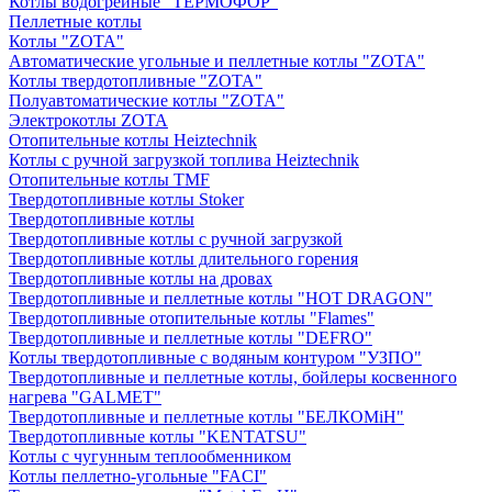
Котлы водогрейные "ТЕРМОФОР"
Пеллетные котлы
Котлы "ZOTA"
Автоматические угольные и пеллетные котлы "ZOTA"
Котлы твердотопливные "ZOTA"
Полуавтоматические котлы "ZOTA"
Электрокотлы ZOTA
Отопительные котлы Heiztechnik
Котлы с ручной загрузкой топлива Heiztechnik
Отопительные котлы TMF
Твердотопливные котлы Stoker
Твердотопливные котлы
Твердотопливные котлы с ручной загрузкой
Твердотопливные котлы длительного горения
Твердотопливные котлы на дровах
Твердотопливные и пеллетные котлы "HOT DRAGON"
Твердотопливные отопительные котлы "Flames"
Твердотопливные и пеллетные котлы "DEFRO"
Котлы твердотопливные с водяным контуром "УЗПО"
Твердотопливные и пеллетные котлы, бойлеры косвенного
нагрева "GALMET"
Твердотопливные и пеллетные котлы "БЕЛКОМiН"
Твердотопливные котлы "KENTATSU"
Котлы с чугунным теплообменником
Котлы пеллетно-угольные "FACI"