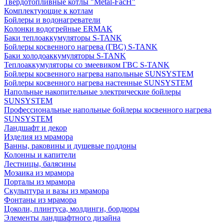
Твердотопливные котлы "Metal-FacH"
Комплектующие к котлам
Бойлеры и водонагреватели
Колонки водогрейные ERMAK
Баки теплоаккумуляторы S-TANK
Бойлеры косвенного нагрева (ГВС) S-TANK
Баки холодоаккумуляторы S-TANK
Теплоаккумуляторы со змеевиком ГВС S-TANK
Бойлеры косвенного нагрева напольные SUNSYSTEM
Бойлеры косвенного нагрева настенные SUNSYSTEM
Напольные накопительные электрические бойлеры
SUNSYSTEM
Профессиональные напольные бойлеры косвенного нагрева
SUNSYSTEM
Ландшафт и декор
Изделия из мрамора
Ванны, раковины и душевые поддоны
Колонны и капители
Лестницы, балясины
Мозаика из мрамора
Порталы из мрамора
Скульптура и вазы из мрамора
Фонтаны из мрамора
Цоколи, плинтуса, молдинги, бордюры
Элементы ландшафтного дизайна