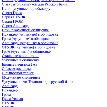
С закрытой каменкой для Русской Бани
Печи чугунные под обкладку
Серия Гроза
Серия GFS ЗК
Серия ГРОМ
Серия Авангард
Печи в каменной облицовке
Искандер (чугунные) в облицовке
Гроза (чугунные) в облицовке
Авангард (чугунные) в облицовке
GFS ЗК (чугунные) в облицовке
Гром (чугунные) в облицовке
Стальные в облицовке
Чугунные в облицовке
Банные печи под ГАЗ
С баком для воды
С выносной топкой
Модульные кирпичные
Чугунные печи Технолит для русской бани
Авангард
Искандер
Гроза
Гроза Ураган
GFS 3K