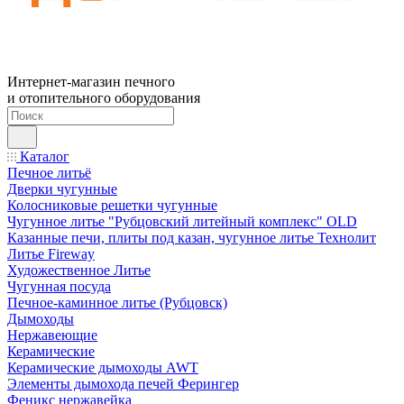
Интернет-магазин печного
и отопительного оборудования
Каталог
Печное литьё
Дверки чугунные
Колосниковые решетки чугунные
Чугунное литье "Рубцовский литейный комплекс" OLD
Казанные печи, плиты под казан, чугунное литье Технолит
Литье Fireway
Художественное Литье
Чугунная посуда
Печное-каминное литье (Рубцовск)
Дымоходы
Нержавеющие
Керамические
Керамические дымоходы AWT
Элементы дымохода печей Ферингер
Феникс нержавейка