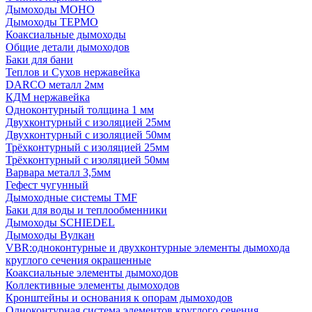
Дымоходы МОНО
Дымоходы ТЕРМО
Коаксиальные дымоходы
Общие детали дымоходов
Баки для бани
Теплов и Сухов нержавейка
DARCO металл 2мм
КДМ нержавейка
Одноконтурный толщина 1 мм
Двухконтурный с изоляцией 25мм
Двухконтурный с изоляцией 50мм
Трёхконтурный с изоляцией 25мм
Трёхконтурный с изоляцией 50мм
Варвара металл 3,5мм
Гефест чугунный
Дымоходные системы TMF
Баки для воды и теплообменники
Дымоходы SCHIEDEL
Дымоходы Вулкан
VBR:одноконтурные и двухконтурные элементы дымохода
круглого сечения окрашенные
Коаксиальные элементы дымоходов
Коллективные элементы дымоходов
Кронштейны и основания к опорам дымоходов
Одноконтурная система элементов круглого сечения