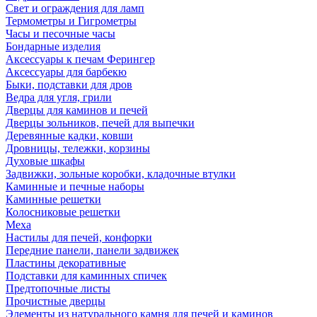
Свет и ограждения для ламп
Термометры и Гигрометры
Часы и песочные часы
Бондарные изделия
Аксессуары к печам Ферингер
Аксессуары для барбекю
Быки, подставки для дров
Ведра для угля, грили
Дверцы для каминов и печей
Дверцы зольников, печей для выпечки
Деревянные кадки, ковши
Дровницы, тележки, корзины
Духовые шкафы
Задвижки, зольные коробки, кладочные втулки
Каминные и печные наборы
Каминные решетки
Колосниковые решетки
Меха
Настилы для печей, конфорки
Передние панели, панели задвижек
Пластины декоративные
Подставки для каминных спичек
Предтопочные листы
Прочистные дверцы
Элементы из натурального камня для печей и каминов