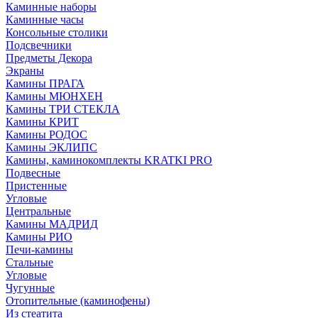
Каминные наборы
Каминные часы
Консольные столики
Подсвечники
Предметы Декора
Экраны
Камины ПРАГА
Камины МЮНХЕН
Камины ТРИ СТЕКЛА
Камины КРИТ
Камины РОДОС
Камины ЭКЛИПС
Камины, каминокомплекты KRATKI PRO
Подвесные
Пристенные
Угловые
Центральные
Камины МАДРИД
Камины РИО
Печи-камины
Стальные
Угловые
Чугунные
Отопительные (каминофены)
Из стеатита