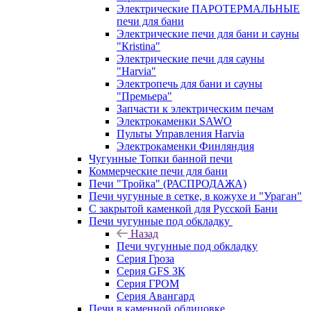
Электрические ПАРОТЕРМАЛЬНЫЕ
печи для бани
Электрические печи для бани и сауны
"Кristina"
Электрические печи для сауны
"Harvia"
Электропечь для бани и сауны
"Премьера"
Запчасти к электрическим печам
Электрокаменки SAWO
Пульты Управления Harvia
Электрокаменки Финляндия
Чугунные Топки банной печи
Коммерческие печи для бани
Печи "Тройка" (РАСПРОДАЖА)
Печи чугунные в сетке, в кожухе и "Ураган"
С закрытой каменкой для Русской Бани
Печи чугунные под обкладку
Назад
Печи чугунные под обкладку
Серия Гроза
Серия GFS ЗК
Серия ГРОМ
Серия Авангард
Печи в каменной облицовке