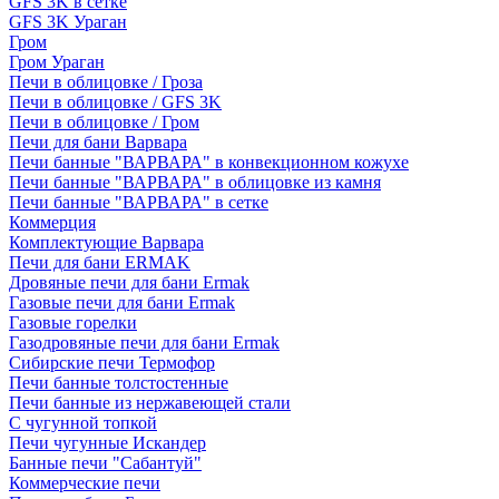
GFS 3K в сетке
GFS 3K Ураган
Гром
Гром Ураган
Печи в облицовке / Гроза
Печи в облицовке / GFS 3K
Печи в облицовке / Гром
Печи для бани Варвара
Печи банные "ВАРВАРА" в конвекционном кожухе
Печи банные "ВАРВАРА" в облицовке из камня
Печи банные "ВАРВАРА" в сетке
Коммерция
Комплектующие Варвара
Печи для бани ERMAK
Дровяные печи для бани Ermak
Газовые печи для бани Ermak
Газовые горелки
Газодровяные печи для бани Ermak
Сибирские печи Термофор
Печи банные толстостенные
Печи банные из нержавеющей стали
С чугунной топкой
Печи чугунные Искандер
Банные печи "Сабантуй"
Коммерческие печи