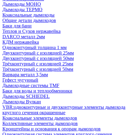
Дымоходы МОНО
Дымоходы ТЕРМО
Коаксиальные дымоходы
Общие детали дымоходов
Баки для бани
Теплов и Сухов нержавейка
DARCO металл 2мм
КДМ нержавейка
Одноконтурный толщина 1 мм
Двухконтурный с изоляцией 25мм
Двухконтурный с изоляцией 50мм
Трёхконтурный с изоляцией 25мм
Трёхконтурный с изоляцией 50мм
Варвара металл 3,5мм
Гефест чугунный
Дымоходные системы TMF
Баки для воды и теплообменники
Дымоходы SCHIEDEL
Дымоходы Вулкан
VBR:одноконтурные и двухконтурные элементы дымохода
круглого сечения окрашенные
Коаксиальные элементы дымоходов
Коллективные элементы дымоходов
Кронштейны и основания к опорам дымоходов
Одноконтурная система элементов круглого сечения