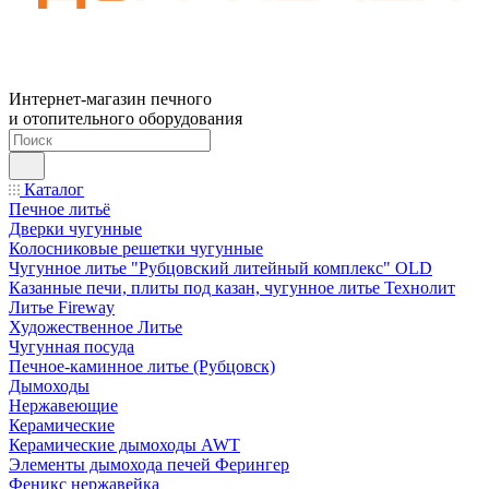
Интернет-магазин печного
и отопительного оборудования
Каталог
Печное литьё
Дверки чугунные
Колосниковые решетки чугунные
Чугунное литье "Рубцовский литейный комплекс" OLD
Казанные печи, плиты под казан, чугунное литье Технолит
Литье Fireway
Художественное Литье
Чугунная посуда
Печное-каминное литье (Рубцовск)
Дымоходы
Нержавеющие
Керамические
Керамические дымоходы AWT
Элементы дымохода печей Ферингер
Феникс нержавейка