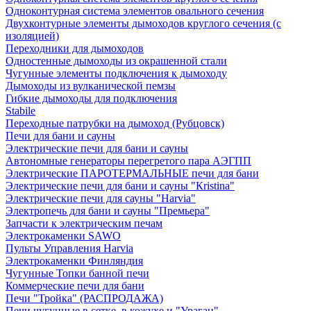
Одноконтурная система элементов овального сечения
Двухконтурные элементы дымоходов круглого сечения (с
изоляцией)
Переходники для дымоходов
Одностенные дымоходы из окрашенной стали
Чугунные элементы подключения к дымоходу
Дымоходы из вулканической пемзы
Гибкие дымоходы для подключения
Stabile
Переходные патрубки на дымоход (Рубцовск)
Печи для бани и сауны
Электрические печи для бани и сауны
Автономные генераторы перегретого пара АЭГПП
Электрические ПАРОТЕРМАЛЬНЫЕ печи для бани
Электрические печи для бани и сауны "Кristina"
Электрические печи для сауны "Harvia"
Электропечь для бани и сауны "Премьера"
Запчасти к электрическим печам
Электрокаменки SAWO
Пульты Управления Harvia
Электрокаменки Финляндия
Чугунные Топки банной печи
Коммерческие печи для бани
Печи "Тройка" (РАСПРОДАЖА)
Печи чугунные в сетке, в кожухе и "Ураган"