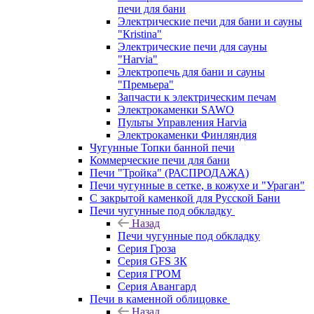
печи для бани
Электрические печи для бани и сауны
"Кristina"
Электрические печи для сауны
"Harvia"
Электропечь для бани и сауны
"Премьера"
Запчасти к электрическим печам
Электрокаменки SAWO
Пульты Управления Harvia
Электрокаменки Финляндия
Чугунные Топки банной печи
Коммерческие печи для бани
Печи "Тройка" (РАСПРОДАЖА)
Печи чугунные в сетке, в кожухе и "Ураган"
С закрытой каменкой для Русской Бани
Печи чугунные под обкладку
Назад
Печи чугунные под обкладку
Серия Гроза
Серия GFS ЗК
Серия ГРОМ
Серия Авангард
Печи в каменной облицовке
Назад