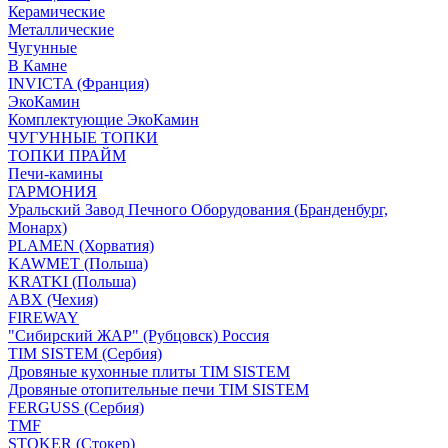
Керамические
Металлические
Чугунные
В Камне
INVICTA (Франция)
ЭкоКамин
Комплектующие ЭкоКамин
ЧУГУННЫЕ ТОПКИ
ТОПКИ ПРАЙМ
Печи-камины
ГАРМОНИЯ
Уральский Завод Печного Оборудования (Бранденбург,
Монарх)
PLAMEN (Хорватия)
KAWMET (Польша)
KRATKI (Польша)
ABX (Чехия)
FIREWAY
"Сибирский ЖАР" (Рубцовск) Россия
TIM SISTEM (Сербия)
Дровяные кухонные плиты TIM SISTEM
Дровяные отопительные печи TIM SISTEM
FERGUSS (Сербия)
TMF
STOKER (Стокер)