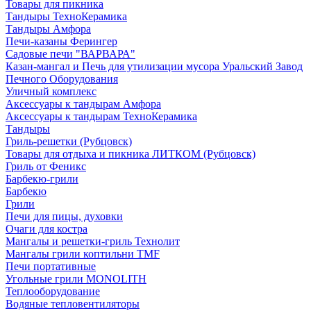
Товары для пикника
Тандыры ТехноКерамика
Тандыры Амфора
Печи-казаны Ферингер
Садовые печи "ВАРВАРА"
Казан-мангал и Печь для утилизации мусора Уральский Завод
Печного Оборудования
Уличный комплекс
Аксессуары к тандырам Амфора
Аксессуары к тандырам ТехноКерамика
Тандыры
Гриль-решетки (Рубцовск)
Товары для отдыха и пикника ЛИТКОМ (Рубцовск)
Гриль от Феникс
Барбекю-грили
Барбекю
Грили
Печи для пицы, духовки
Очаги для костра
Мангалы и решетки-гриль Технолит
Мангалы грили коптильни TMF
Печи портативные
Угольные грили MONOLITH
Теплооборудование
Водяные тепловентиляторы