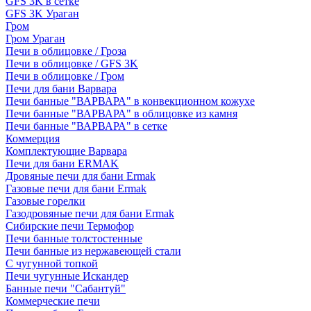
GFS 3K в сетке
GFS 3K Ураган
Гром
Гром Ураган
Печи в облицовке / Гроза
Печи в облицовке / GFS 3K
Печи в облицовке / Гром
Печи для бани Варвара
Печи банные "ВАРВАРА" в конвекционном кожухе
Печи банные "ВАРВАРА" в облицовке из камня
Печи банные "ВАРВАРА" в сетке
Коммерция
Комплектующие Варвара
Печи для бани ERMAK
Дровяные печи для бани Ermak
Газовые печи для бани Ermak
Газовые горелки
Газодровяные печи для бани Ermak
Сибирские печи Термофор
Печи банные толстостенные
Печи банные из нержавеющей стали
С чугунной топкой
Печи чугунные Искандер
Банные печи "Сабантуй"
Коммерческие печи