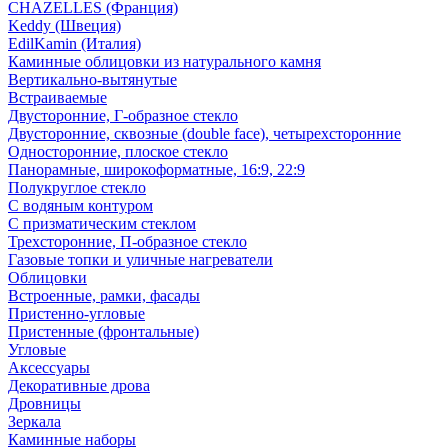
CHAZELLES (Франция)
Keddy (Швеция)
EdilKamin (Италия)
Каминные облицовки из натурального камня
Вертикально-вытянутые
Встраиваемые
Двусторонние, Г-образное стекло
Двусторонние, сквозные (double face), четырехсторонние
Односторонние, плоское стекло
Панорамные, широкоформатные, 16:9, 22:9
Полукруглое стекло
С водяным контуром
С призматическим стеклом
Трехсторонние, П-образное стекло
Газовые топки и уличные нагреватели
Облицовки
Встроенные, рамки, фасады
Пристенно-угловые
Пристенные (фронтальные)
Угловые
Аксессуары
Декоративные дрова
Дровницы
Зеркала
Каминные наборы