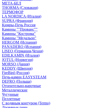
МЕТА-БЕЛ
THORMA (Словакия)
ТЕРМОФОР
LA NORDICA (Италия)
SUPRA (Франция)
Кимры-Печь Россия
Камины ""Прованс""
Камины "Кострома"
Камины "Медальон"
HERGOM (Испания)
PANADERO (Испания)
LISEO (Германия-Чехия)
EDILKAMIN (Италия)
JOTUL (Норвегия)
MORSO (Дания)
KEDDY (Швеция)
FireBird (Россия)
Печь-камин EASYSTEAM
DEFRO (Польша)
Отопительно-варочные
Металлические
Чугунные
Пеллетные
С водяным контуром (Termo)
Дровяные печи