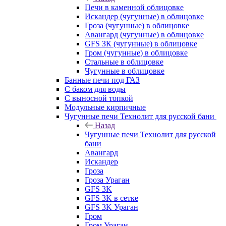
Печи в каменной облицовке
Искандер (чугунные) в облицовке
Гроза (чугунные) в облицовке
Авангард (чугунные) в облицовке
GFS ЗК (чугунные) в облицовке
Гром (чугунные) в облицовке
Стальные в облицовке
Чугунные в облицовке
Банные печи под ГАЗ
С баком для воды
С выносной топкой
Модульные кирпичные
Чугунные печи Технолит для русской бани
Назад
Чугунные печи Технолит для русской
бани
Авангард
Искандер
Гроза
Гроза Ураган
GFS 3K
GFS 3K в сетке
GFS 3K Ураган
Гром
Гром Ураган