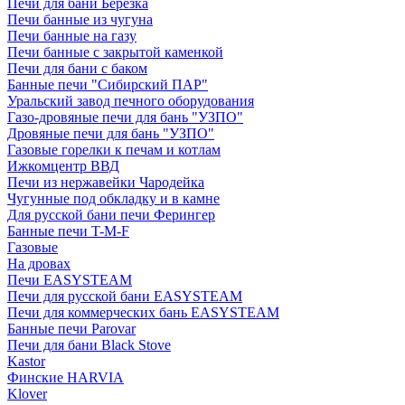
Печи для бани Березка
Печи банные из чугуна
Печи банные на газу
Печи банные с закрытой каменкой
Печи для бани с баком
Банные печи "Сибирский ПАР"
Уральский завод печного оборудования
Газо-дровяные печи для бань "УЗПО"
Дровяные печи для бань "УЗПО"
Газовые горелки к печам и котлам
Ижкомцентр ВВД
Печи из нержавейки Чародейка
Чугунные под обкладку и в камне
Для русской бани печи Ферингер
Банные печи T-M-F
Газовые
На дровах
Печи EASYSTEAM
Печи для русской бани EASYSTEAM
Печи для коммерческих бань EASYSTEAM
Банные печи Parovar
Печи для бани Black Stove
Kastor
Финские HARVIA
Klover