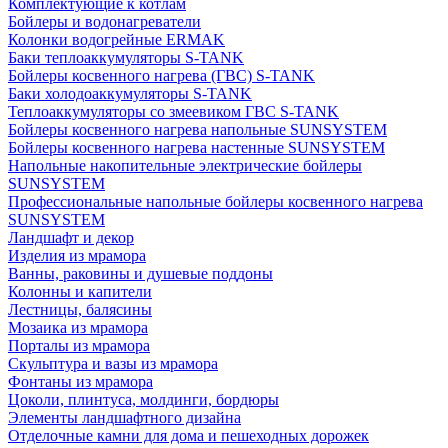
Комплектующие к котлам
Бойлеры и водонагреватели
Колонки водогрейные ERMAK
Баки теплоаккумуляторы S-TANK
Бойлеры косвенного нагрева (ГВС) S-TANK
Баки холодоаккумуляторы S-TANK
Теплоаккумуляторы со змеевиком ГВС S-TANK
Бойлеры косвенного нагрева напольные SUNSYSTEM
Бойлеры косвенного нагрева настенные SUNSYSTEM
Напольные накопительные электрические бойлеры
SUNSYSTEM
Профессиональные напольные бойлеры косвенного нагрева
SUNSYSTEM
Ландшафт и декор
Изделия из мрамора
Ванны, раковины и душевые поддоны
Колонны и капители
Лестницы, балясины
Мозаика из мрамора
Порталы из мрамора
Скульптура и вазы из мрамора
Фонтаны из мрамора
Цоколи, плинтуса, молдинги, бордюры
Элементы ландшафтного дизайна
Отделочные камни для дома и пешеходных дорожек