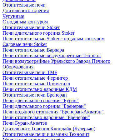
Отопительные печи
Длительного горения
Чугунные
C водяным контуром
Отопительные печи Stoker
Печи длительного горения Stoker
Печи отопительные Stoker с водяным контуром
Садовые печи Stoker
Печи отопительные Варвара
Печи отопительные воздухогрейные Termofor
Печи воздухогрейные Уральского Завода Печного
Оборудования
Отопительные печи TMF
Печи отопительные Ферингер
Печи отопительные Прометалл
Печи отопительно-варочные КДМ
Отопительные печи Бренеран
Печи длительного горения "Буран"
Печи длительного горения "Бренеран"
Печи водяного отопления "Бренеран-Акватэн"
Печи отопительно-варочные "Бренеран"
Печи Буран-Акватэн
Длительного Горения Клондайк (Булерьян)
Отопительные печи и камины Технолит
Модульные кирпичные печи