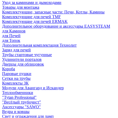
Уход за каминами и дымоходами
Товары для монтажа
Комплектующие, запасные части: Печи, Котлы, Камины
Комплектующие для печей TMF
Комплектующие для печей ERMAK
Дополнительное оборудование и аксессуары EASYSTEAM
для Каминов
для Печей
для Топок
Дополнительная комплектация Технолит
Заряд для печей
Трубы стартовые чугунные
Удлинители порталов
Дверцы для облицовок
Короба
Паровые пушки
Сетки на трубы
Комплекты ЗК
Модули для Авангард и Искандер
Теплообменники
"Tytan Professional"
"Весёлый трубочист"
Аксессуары "SAWO"
Ведра и ковшы
Свет и ограждения для ламп