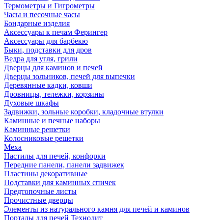
Термометры и Гигрометры
Часы и песочные часы
Бондарные изделия
Аксессуары к печам Ферингер
Аксессуары для барбекю
Быки, подставки для дров
Ведра для угля, грили
Дверцы для каминов и печей
Дверцы зольников, печей для выпечки
Деревянные кадки, ковши
Дровницы, тележки, корзины
Духовые шкафы
Задвижки, зольные коробки, кладочные втулки
Каминные и печные наборы
Каминные решетки
Колосниковые решетки
Меха
Настилы для печей, конфорки
Передние панели, панели задвижек
Пластины декоративные
Подставки для каминных спичек
Предтопочные листы
Прочистные дверцы
Элементы из натурального камня для печей и каминов
Порталы для печей Технолит