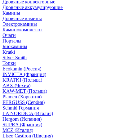
Дровяные конвекторные
Дровяные аккумулирующие
Камины
Дровяные камины
Электрокамины
Каминокомплекты
Очаги
Порталы
Биокамины
Kratki
Silver Smith
Топки
Ecokamin (Россия)
INVICTA (Франция)
KRATKI (Польша)
ABX (Чехия)
KAW-MET (Польша)
Plamen (Хорватия)
FERGUSS (Сербия)
Schmid Германия
LA NORDICA (Италия)
Hergom (Испания)
SUPRA (Франция)
MCZ (Италия)
Liseo Castiron (Швеция)