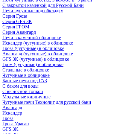
С закрытой каменкой для Русской Бани
Печи чугунные под обкладку
Серия Гроза
Серия GFS ЗК
Серия ГРОМ
Серия Авангард
Печи в каменной облицовке
Искандер (чугунные) в облицовке
Гроза (чугунные) в облицовке
Авангард (чугунные) в облицовке
GFS ЗК (чугунные) в облицовке
Гром (чугунные) в облицовке
Стальные в облицовке
Чугунные в облицовке
Банные печи под ГАЗ
С баком для воды
С выносной топкой
Модульные кирпичные
Чугунные печи Технолит для русской бани
Авангард
Искандер
Гроза
Гроза Ураган
GFS 3K