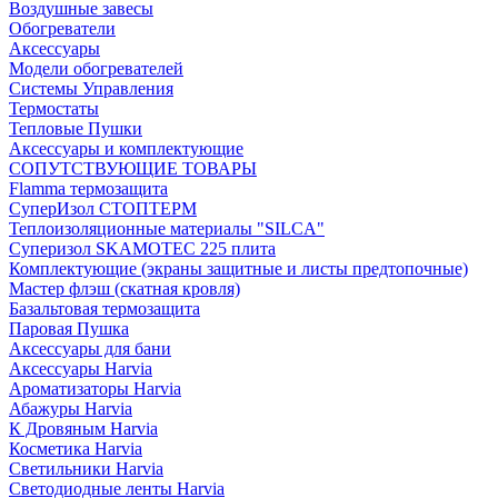
Воздушные завесы
Обогреватели
Аксессуары
Модели обогревателей
Системы Управления
Термостаты
Тепловые Пушки
Аксессуары и комплектующие
СОПУТСТВУЮЩИЕ ТОВАРЫ
Flamma термозащита
СуперИзол СТОПТЕРМ
Теплоизоляционные материалы "SILCA"
Суперизол SKAMOTEC 225 плита
Комплектующие (экраны защитные и листы предтопочные)
Мастер флэш (скатная кровля)
Базальтовая термозащита
Паровая Пушка
Аксессуары для бани
Аксессуары Harvia
Ароматизаторы Harvia
Абажуры Harvia
К Дровяным Harvia
Косметика Harvia
Светильники Harvia
Светодиодные ленты Harvia