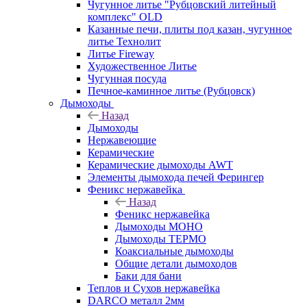
Чугунное литье "Рубцовский литейный
комплекс" OLD
Казанные печи, плиты под казан, чугунное
литье Технолит
Литье Fireway
Художественное Литье
Чугунная посуда
Печное-каминное литье (Рубцовск)
Дымоходы
Назад
Дымоходы
Нержавеющие
Керамические
Керамические дымоходы AWT
Элементы дымохода печей Ферингер
Феникс нержавейка
Назад
Феникс нержавейка
Дымоходы МОНО
Дымоходы ТЕРМО
Коаксиальные дымоходы
Общие детали дымоходов
Баки для бани
Теплов и Сухов нержавейка
DARCO металл 2мм