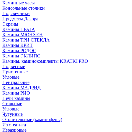
Каминные часы
Консольные столики
Подсвечники
Предметы Декора
Экраны
Камины ПРАГА
Камины МЮНХЕН
Камины ТРИ СТЕКЛА
Камины КРИТ
Камины РОДОС
Камины ЭКЛИПС
Камины, каминокомплекты KRATKI PRO
Подвесные
Пристенные
Угловые
Центральные
Камины МАДРИД
Камины РИО
Печи-камины
Стальные
Угловые
Чугунные
Отопительные (каминофены)
Из стеатита
Изразцовые