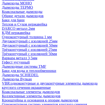
Дымоходы МОНО
Дымоходы ТЕРМО
Коаксиальные дымоходы
Общие детали дымоходов
Баки для бани
Теплов и Сухов нержавейка
DARCO металл 2мм
КДМ нержавейка
Одноконтурный толщина 1 мм
Двухконтурный с изоляцией 25мм
Двухконтурный с изоляцией 50мм
Трёхконтурный с изоляцией 25мм
Трёхконтурный с изоляцией 50мм
Варвара металл 3,5мм
Гефест чугунный
Дымоходные системы TMF
Баки для воды и теплообменники
Дымоходы SCHIEDEL
Дымоходы Вулкан
VBR:одноконтурные и двухконтурные элементы дымохода
круглого сечения окрашенные
Коаксиальные элементы дымоходов
Коллективные элементы дымоходов
Кронштейны и основания к опорам дымоходов
Одноконтурная система элементов круглого сечения