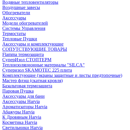
Водяные тепловентиляторы
Воздушные завесы
Обогреватели
Аксессуары
Модели обогревателей
Системы Управления
Термостаты
Тепловые Пушки
Аксессуары и комплектующие
СОПУТСТВУЮЩИЕ ТОВАРЫ
Flamma термозащита
СуперИзол СТОПТЕРМ
Теплоизоляционные материалы "SILCA"
Суперизол SKAMOTEC 225 плита
Комплектующие (экраны защитные и листы предтопочные)
Мастер флэш (скатная кровля)
Базальтовая термозащита
Паровая Пушка
Аксессуары для бани
Аксессуары Harvia
Ароматизаторы Harvia
Абажуры Harvia
К Дровяным Harvia
Косметика Harvia
Светильники Harvia