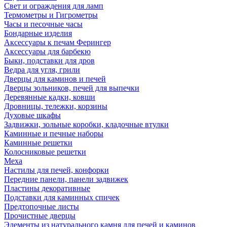
Свет и ограждения для ламп
Термометры и Гигрометры
Часы и песочные часы
Бондарные изделия
Аксессуары к печам Ферингер
Аксессуары для барбекю
Быки, подставки для дров
Ведра для угля, грили
Дверцы для каминов и печей
Дверцы зольников, печей для выпечки
Деревянные кадки, ковши
Дровницы, тележки, корзины
Духовые шкафы
Задвижки, зольные коробки, кладочные втулки
Каминные и печные наборы
Каминные решетки
Колосниковые решетки
Меха
Настилы для печей, конфорки
Передние панели, панели задвижек
Пластины декоративные
Подставки для каминных спичек
Предтопочные листы
Прочистные дверцы
Элементы из натурального камня для печей и каминов