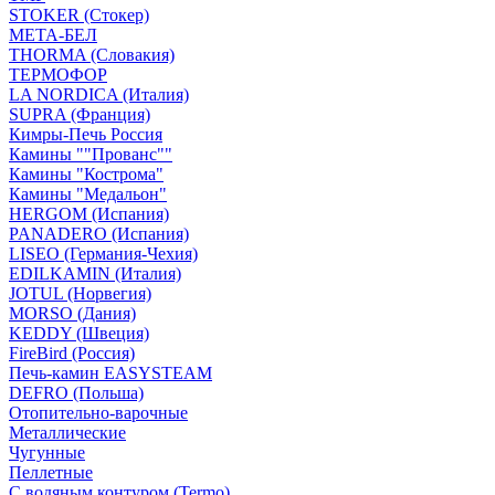
STOKER (Стокер)
МЕТА-БЕЛ
THORMA (Словакия)
ТЕРМОФОР
LA NORDICA (Италия)
SUPRA (Франция)
Кимры-Печь Россия
Камины ""Прованс""
Камины "Кострома"
Камины "Медальон"
HERGOM (Испания)
PANADERO (Испания)
LISEO (Германия-Чехия)
EDILKAMIN (Италия)
JOTUL (Норвегия)
MORSO (Дания)
KEDDY (Швеция)
FireBird (Россия)
Печь-камин EASYSTEAM
DEFRO (Польша)
Отопительно-варочные
Металлические
Чугунные
Пеллетные
С водяным контуром (Termo)