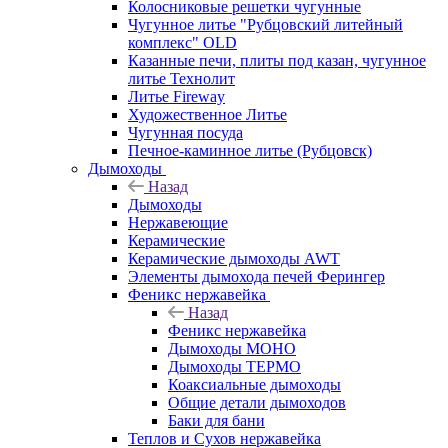
Колосниковые решетки чугунные
Чугунное литье "Рубцовский литейный
комплекс" OLD
Казанные печи, плиты под казан, чугунное
литье Технолит
Литье Fireway
Художественное Литье
Чугунная посуда
Печное-каминное литье (Рубцовск)
Дымоходы
Назад
Дымоходы
Нержавеющие
Керамические
Керамические дымоходы AWT
Элементы дымохода печей Ферингер
Феникс нержавейка
Назад
Феникс нержавейка
Дымоходы МОНО
Дымоходы ТЕРМО
Коаксиальные дымоходы
Общие детали дымоходов
Баки для бани
Теплов и Сухов нержавейка