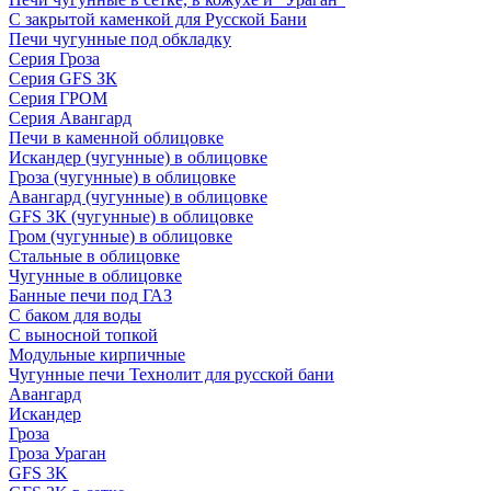
С закрытой каменкой для Русской Бани
Печи чугунные под обкладку
Серия Гроза
Серия GFS ЗК
Серия ГРОМ
Серия Авангард
Печи в каменной облицовке
Искандер (чугунные) в облицовке
Гроза (чугунные) в облицовке
Авангард (чугунные) в облицовке
GFS ЗК (чугунные) в облицовке
Гром (чугунные) в облицовке
Стальные в облицовке
Чугунные в облицовке
Банные печи под ГАЗ
С баком для воды
С выносной топкой
Модульные кирпичные
Чугунные печи Технолит для русской бани
Авангард
Искандер
Гроза
Гроза Ураган
GFS 3K