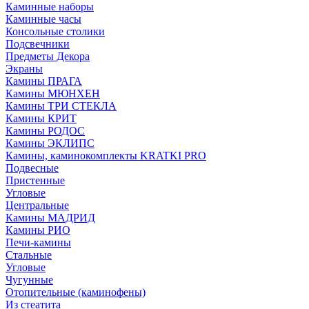
Каминные наборы
Каминные часы
Консольные столики
Подсвечники
Предметы Декора
Экраны
Камины ПРАГА
Камины МЮНХЕН
Камины ТРИ СТЕКЛА
Камины КРИТ
Камины РОДОС
Камины ЭКЛИПС
Камины, каминокомплекты KRATKI PRO
Подвесные
Пристенные
Угловые
Центральные
Камины МАДРИД
Камины РИО
Печи-камины
Стальные
Угловые
Чугунные
Отопительные (каминофены)
Из стеатита