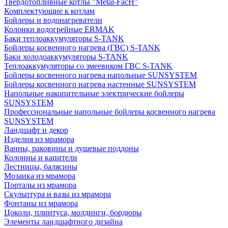
Твердотопливные котлы "Metal-FacH"
Комплектующие к котлам
Бойлеры и водонагреватели
Колонки водогрейные ERMAK
Баки теплоаккумуляторы S-TANK
Бойлеры косвенного нагрева (ГВС) S-TANK
Баки холодоаккумуляторы S-TANK
Теплоаккумуляторы со змеевиком ГВС S-TANK
Бойлеры косвенного нагрева напольные SUNSYSTEM
Бойлеры косвенного нагрева настенные SUNSYSTEM
Напольные накопительные электрические бойлеры
SUNSYSTEM
Профессиональные напольные бойлеры косвенного нагрева
SUNSYSTEM
Ландшафт и декор
Изделия из мрамора
Ванны, раковины и душевые поддоны
Колонны и капители
Лестницы, балясины
Мозаика из мрамора
Порталы из мрамора
Скульптура и вазы из мрамора
Фонтаны из мрамора
Цоколи, плинтуса, молдинги, бордюры
Элементы ландшафтного дизайна