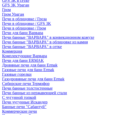
GFS 3K в сетке
GFS 3K Ураган
Гром
Гром Ураган
Печи в облицовке / Гроза
Печи в облицовке / GFS 3K
Печи в облицовке / Гром
Печи для бани Варвара
Печи банные "ВАРВАРА" в конвекционном кожухе
Печи банные "ВАРВАРА" в облицовке из камня
Печи банные "ВАРВАРА" в сетке
Коммерция
Комплектующие Варвара
Печи для бани ERMAK
Дровяные печи для бани Ermak
Газовые печи для бани Ermak
Газовые горелки
Газодровяные печи для бани Ermak
Сибирские печи Термофор
Печи банные толстостенные
Печи банные из нержавеющей стали
С чугунной топкой
Печи чугунные Искандер
Банные печи "Сабантуй"
Коммерческие печи