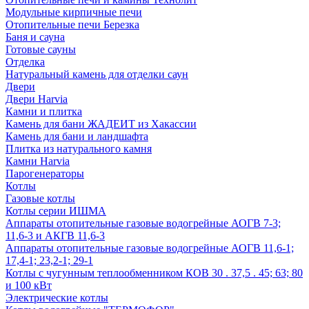
Модульные кирпичные печи
Отопительные печи Березка
Баня и сауна
Готовые сауны
Отделка
Натуральный камень для отделки саун
Двери
Двери Harvia
Камни и плитка
Камень для бани ЖАДЕИТ из Хакассии
Камень для бани и ландшафта
Плитка из натурального камня
Камни Harvia
Парогенераторы
Котлы
Газовые котлы
Котлы серии ИШМА
Аппараты отопительные газовые водогрейные АОГВ 7-3;
11,6-3 и АКГВ 11,6-3
Аппараты отопительные газовые водогрейные АОГВ 11,6-1;
17,4-1; 23,2-1; 29-1
Котлы с чугунным теплообменником КОВ 30 . 37,5 . 45; 63; 80
и 100 кВт
Электрические котлы