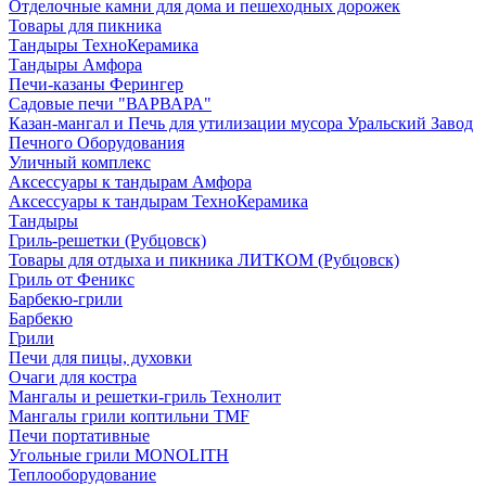
Отделочные камни для дома и пешеходных дорожек
Товары для пикника
Тандыры ТехноКерамика
Тандыры Амфора
Печи-казаны Ферингер
Садовые печи "ВАРВАРА"
Казан-мангал и Печь для утилизации мусора Уральский Завод
Печного Оборудования
Уличный комплекс
Аксессуары к тандырам Амфора
Аксессуары к тандырам ТехноКерамика
Тандыры
Гриль-решетки (Рубцовск)
Товары для отдыха и пикника ЛИТКОМ (Рубцовск)
Гриль от Феникс
Барбекю-грили
Барбекю
Грили
Печи для пицы, духовки
Очаги для костра
Мангалы и решетки-гриль Технолит
Мангалы грили коптильни TMF
Печи портативные
Угольные грили MONOLITH
Теплооборудование