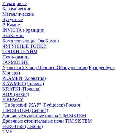
Изразцовые
Керамические
Металлические
Чугунные
В Камне
INVICTA (Франция)
ЭкоКамин
Комплектующие ЭкоКамин
ЧУГУННЫЕ ТОПКИ
ТОПКИ ПРАЙМ
Печи-камины
ГАРМОНИЯ
Уральский Завод Печного Оборудования (Бранденбург,
Монарх)
PLAMEN (Хорватия)
KAWMET (Польша)
KRATKI (Польша)
ABX (Чехия)
FIREWAY
"Сибирский ЖАР" (Рубцовск) Россия
TIM SISTEM (Сербия)
Дровяные кухонные плиты TIM SISTEM
Дровяные отопительные печи TIM SISTEM
FERGUSS (Сербия)
TMF