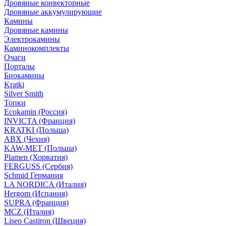
Дровяные конвекторные
Дровяные аккумулирующие
Камины
Дровяные камины
Электрокамины
Каминокомплекты
Очаги
Порталы
Биокамины
Kratki
Silver Smith
Топки
Ecokamin (Россия)
INVICTA (Франция)
KRATKI (Польша)
ABX (Чехия)
KAW-MET (Польша)
Plamen (Хорватия)
FERGUSS (Сербия)
Schmid Германия
LA NORDICA (Италия)
Hergom (Испания)
SUPRA (Франция)
MCZ (Италия)
Liseo Castiron (Швеция)