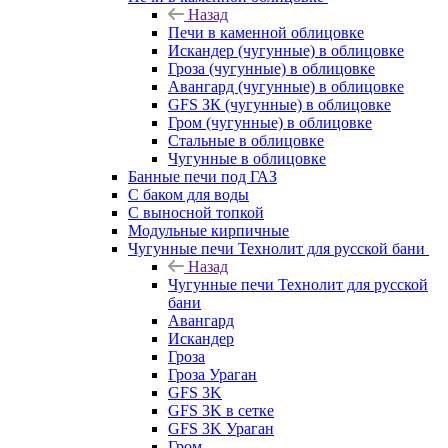
Назад
Печи в каменной облицовке
Искандер (чугунные) в облицовке
Гроза (чугунные) в облицовке
Авангард (чугунные) в облицовке
GFS ЗК (чугунные) в облицовке
Гром (чугунные) в облицовке
Стальные в облицовке
Чугунные в облицовке
Банные печи под ГАЗ
С баком для воды
С выносной топкой
Модульные кирпичные
Чугунные печи Технолит для русской бани
Назад
Чугунные печи Технолит для русской
бани
Авангард
Искандер
Гроза
Гроза Ураган
GFS 3K
GFS 3K в сетке
GFS 3K Ураган
Гром