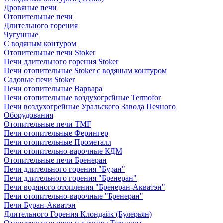
Дровяные печи
Отопительные печи
Длительного горения
Чугунные
C водяным контуром
Отопительные печи Stoker
Печи длительного горения Stoker
Печи отопительные Stoker с водяным контуром
Садовые печи Stoker
Печи отопительные Варвара
Печи отопительные воздухогрейные Termofor
Печи воздухогрейные Уральского Завода Печного
Оборудования
Отопительные печи TMF
Печи отопительные Ферингер
Печи отопительные Прометалл
Печи отопительно-варочные КДМ
Отопительные печи Бренеран
Печи длительного горения "Буран"
Печи длительного горения "Бренеран"
Печи водяного отопления "Бренеран-Акватэн"
Печи отопительно-варочные "Бренеран"
Печи Буран-Акватэн
Длительного Горения Клондайк (Булерьян)
Отопительные печи и камины Технолит