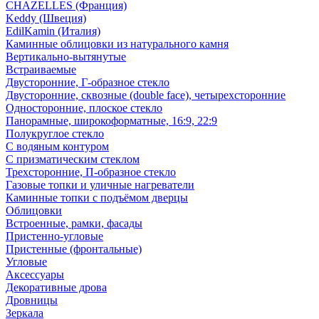
CHAZELLES (Франция)
Keddy (Швеция)
EdilKamin (Италия)
Каминные облицовки из натурального камня
Вертикально-вытянутые
Встраиваемые
Двусторонние, Г-образное стекло
Двусторонние, сквозные (double face), четырехсторонние
Односторонние, плоское стекло
Панорамные, широкоформатные, 16:9, 22:9
Полукруглое стекло
С водяным контуром
С призматическим стеклом
Трехсторонние, П-образное стекло
Газовые топки и уличные нагреватели
Каминные топки с подъёмом дверцы
Облицовки
Встроенные, рамки, фасады
Пристенно-угловые
Пристенные (фронтальные)
Угловые
Аксессуары
Декоративные дрова
Дровницы
Зеркала