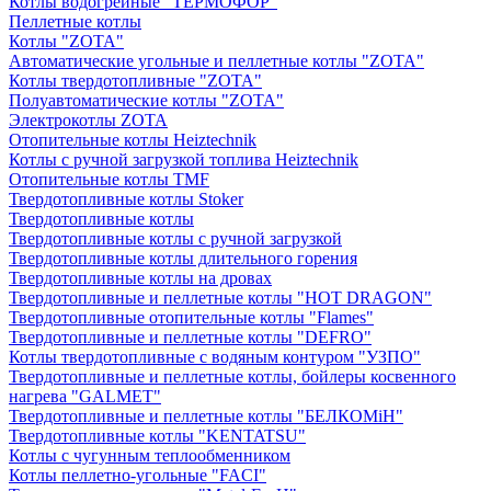
Котлы водогрейные "ТЕРМОФОР"
Пеллетные котлы
Котлы "ZOTA"
Автоматические угольные и пеллетные котлы "ZOTA"
Котлы твердотопливные "ZOTA"
Полуавтоматические котлы "ZOTA"
Электрокотлы ZOTA
Отопительные котлы Heiztechnik
Котлы с ручной загрузкой топлива Heiztechnik
Отопительные котлы TMF
Твердотопливные котлы Stoker
Твердотопливные котлы
Твердотопливные котлы с ручной загрузкой
Твердотопливные котлы длительного горения
Твердотопливные котлы на дровах
Твердотопливные и пеллетные котлы "HOT DRAGON"
Твердотопливные отопительные котлы "Flames"
Твердотопливные и пеллетные котлы "DEFRO"
Котлы твердотопливные с водяным контуром "УЗПО"
Твердотопливные и пеллетные котлы, бойлеры косвенного
нагрева "GALMET"
Твердотопливные и пеллетные котлы "БЕЛКОМiН"
Твердотопливные котлы "KENTATSU"
Котлы с чугунным теплообменником
Котлы пеллетно-угольные "FACI"