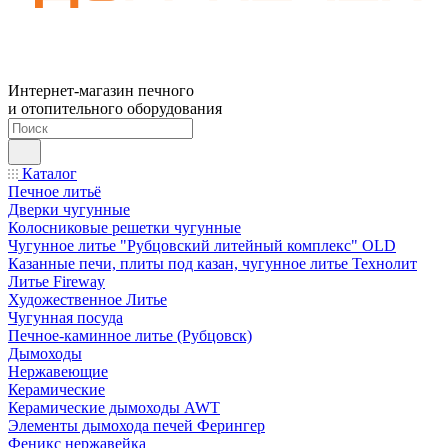
Интернет-магазин печного
и отопительного оборудования
Каталог
Печное литьё
Дверки чугунные
Колосниковые решетки чугунные
Чугунное литье "Рубцовский литейный комплекс" OLD
Казанные печи, плиты под казан, чугунное литье Технолит
Литье Fireway
Художественное Литье
Чугунная посуда
Печное-каминное литье (Рубцовск)
Дымоходы
Нержавеющие
Керамические
Керамические дымоходы AWT
Элементы дымохода печей Ферингер
Феникс нержавейка