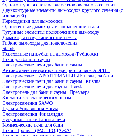
Одноконтурная система элементов овального сечения
Двухконтурные элементы дымоходов круглого сечения (с
изоляцией)
Переходники для дымоходов
Одностенные дымоходы из окрашенной стали
Чугунные элементы подключения к дымоходу
Дымоходы из вулканической пемзы
Гибкие дымоходы для подключения
Stabile
Переходные патрубки на дымоход (Рубцовск)
Печи для бани и сауны
Электрические печи для бани и сауны
Автономные генераторы перегретого пара АЭГПП
Электрические ПАРОТЕРМАЛЬНЫЕ печи для бани
Электрические печи для бани и сауны "Кristina"
Электрические печи для сауны "Harvia"
Электропечь для бани и сауны "Премьера"
Запчасти к электрическим печам
Электрокаменки SAWO
Пульты Управления Harvia
Электрокаменки Финляндия
Чугунные Топки банной печи
Коммерческие печи для бани
Печи "Тройка" (РАСПРОДАЖА)
Печи чугунные в сетке, в кожухе и "Ураган"