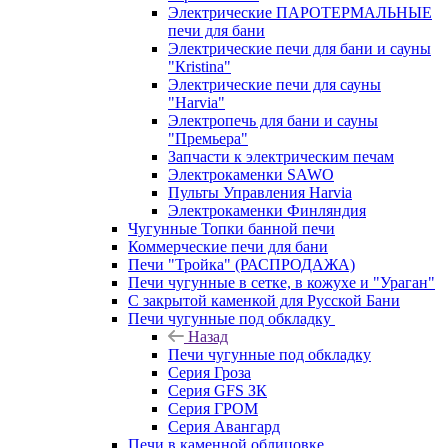
Электрические ПАРОТЕРМАЛЬНЫЕ
печи для бани
Электрические печи для бани и сауны
"Кristina"
Электрические печи для сауны
"Harvia"
Электропечь для бани и сауны
"Премьера"
Запчасти к электрическим печам
Электрокаменки SAWO
Пульты Управления Harvia
Электрокаменки Финляндия
Чугунные Топки банной печи
Коммерческие печи для бани
Печи "Тройка" (РАСПРОДАЖА)
Печи чугунные в сетке, в кожухе и "Ураган"
С закрытой каменкой для Русской Бани
Печи чугунные под обкладку
Назад
Печи чугунные под обкладку
Серия Гроза
Серия GFS ЗК
Серия ГРОМ
Серия Авангард
Печи в каменной облицовке