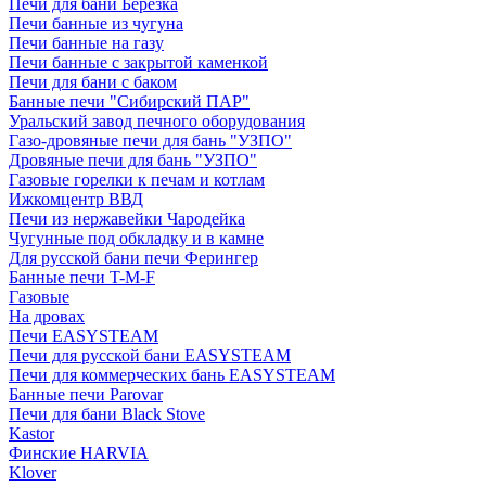
Печи для бани Березка
Печи банные из чугуна
Печи банные на газу
Печи банные с закрытой каменкой
Печи для бани с баком
Банные печи "Сибирский ПАР"
Уральский завод печного оборудования
Газо-дровяные печи для бань "УЗПО"
Дровяные печи для бань "УЗПО"
Газовые горелки к печам и котлам
Ижкомцентр ВВД
Печи из нержавейки Чародейка
Чугунные под обкладку и в камне
Для русской бани печи Ферингер
Банные печи T-M-F
Газовые
На дровах
Печи EASYSTEAM
Печи для русской бани EASYSTEAM
Печи для коммерческих бань EASYSTEAM
Банные печи Parovar
Печи для бани Black Stove
Kastor
Финские HARVIA
Klover