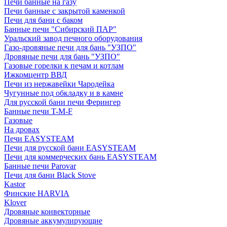
Печи банные на газу
Печи банные с закрытой каменкой
Печи для бани с баком
Банные печи "Сибирский ПАР"
Уральский завод печного оборудования
Газо-дровяные печи для бань "УЗПО"
Дровяные печи для бань "УЗПО"
Газовые горелки к печам и котлам
Ижкомцентр ВВД
Печи из нержавейки Чародейка
Чугунные под обкладку и в камне
Для русской бани печи Ферингер
Банные печи T-M-F
Газовые
На дровах
Печи EASYSTEAM
Печи для русской бани EASYSTEAM
Печи для коммерческих бань EASYSTEAM
Банные печи Parovar
Печи для бани Black Stove
Kastor
Финские HARVIA
Klover
Дровяные конвекторные
Дровяные аккумулирующие