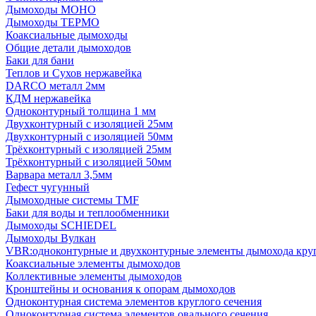
Дымоходы МОНО
Дымоходы ТЕРМО
Коаксиальные дымоходы
Общие детали дымоходов
Баки для бани
Теплов и Сухов нержавейка
DARCO металл 2мм
КДМ нержавейка
Одноконтурный толщина 1 мм
Двухконтурный с изоляцией 25мм
Двухконтурный с изоляцией 50мм
Трёхконтурный с изоляцией 25мм
Трёхконтурный с изоляцией 50мм
Варвара металл 3,5мм
Гефест чугунный
Дымоходные системы TMF
Баки для воды и теплообменники
Дымоходы SCHIEDEL
Дымоходы Вулкан
VBR:одноконтурные и двухконтурные элементы дымохода кру
Коаксиальные элементы дымоходов
Коллективные элементы дымоходов
Кронштейны и основания к опорам дымоходов
Одноконтурная система элементов круглого сечения
Одноконтурная система элементов овального сечения