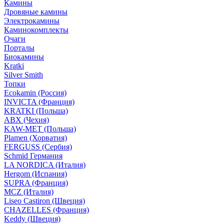
Камины
Дровяные камины
Электрокамины
Каминокомплекты
Очаги
Порталы
Биокамины
Kratki
Silver Smith
Топки
Ecokamin (Россия)
INVICTA (Франция)
KRATKI (Польша)
ABX (Чехия)
KAW-MET (Польша)
Plamen (Хорватия)
FERGUSS (Сербия)
Schmid Германия
LA NORDICA (Италия)
Hergom (Испания)
SUPRA (Франция)
MCZ (Италия)
Liseo Castiron (Швеция)
CHAZELLES (Франция)
Keddy (Швеция)