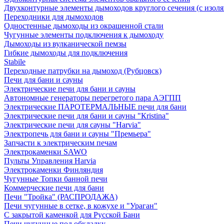
Двухконтурные элементы дымоходов круглого сечения (с изол
Переходники для дымоходов
Одностенные дымоходы из окрашенной стали
Чугунные элементы подключения к дымоходу
Дымоходы из вулканической пемзы
Гибкие дымоходы для подключения
Stabile
Переходные патрубки на дымоход (Рубцовск)
Печи для бани и сауны
Электрические печи для бани и сауны
Автономные генераторы перегретого пара АЭГПП
Электрические ПАРОТЕРМАЛЬНЫЕ печи для бани
Электрические печи для бани и сауны "Кristina"
Электрические печи для сауны "Harvia"
Электропечь для бани и сауны "Премьера"
Запчасти к электрическим печам
Электрокаменки SAWO
Пульты Управления Harvia
Электрокаменки Финляндия
Чугунные Топки банной печи
Коммерческие печи для бани
Печи "Тройка" (РАСПРОДАЖА)
Печи чугунные в сетке, в кожухе и "Ураган"
С закрытой каменкой для Русской Бани
Печи чугунные под обкладку