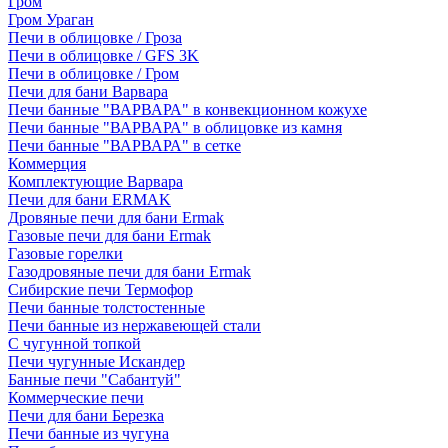
Гром
Гром Ураган
Печи в облицовке / Гроза
Печи в облицовке / GFS 3K
Печи в облицовке / Гром
Печи для бани Варвара
Печи банные "ВАРВАРА" в конвекционном кожухе
Печи банные "ВАРВАРА" в облицовке из камня
Печи банные "ВАРВАРА" в сетке
Коммерция
Комплектующие Варвара
Печи для бани ERMAK
Дровяные печи для бани Ermak
Газовые печи для бани Ermak
Газовые горелки
Газодровяные печи для бани Ermak
Сибирские печи Термофор
Печи банные толстостенные
Печи банные из нержавеющей стали
С чугунной топкой
Печи чугунные Искандер
Банные печи "Сабантуй"
Коммерческие печи
Печи для бани Березка
Печи банные из чугуна