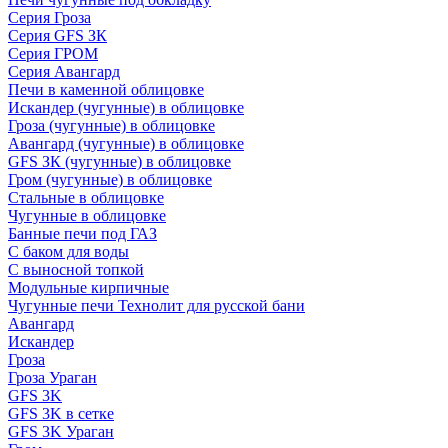
Серия Гроза
Серия GFS ЗК
Серия ГРОМ
Серия Авангард
Печи в каменной облицовке
Искандер (чугунные) в облицовке
Гроза (чугунные) в облицовке
Авангард (чугунные) в облицовке
GFS ЗК (чугунные) в облицовке
Гром (чугунные) в облицовке
Стальные в облицовке
Чугунные в облицовке
Банные печи под ГАЗ
С баком для воды
С выносной топкой
Модульные кирпичные
Чугунные печи Технолит для русской бани
Авангард
Искандер
Гроза
Гроза Ураган
GFS 3K
GFS 3K в сетке
GFS 3K Ураган