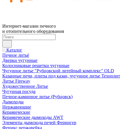
Интернет-магазин печного
и отопительного оборудования
Каталог
Печное литьё
Дверки чугунные
Колосниковые решетки чугунные
Чугунное литье "Рубцовский литейный комплекс" OLD
Казанные печи, плиты под казан, чугунное литье Технолит
Литье Fireway
Художественное Литье
Чугунная посуда
Печное-каминное литье (Рубцовск)
Дымоходы
Нержавеющие
Керамические
Керамические дымоходы AWT
Элементы дымохода печей Ферингер
Феникс нержавейка