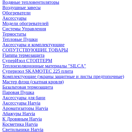
Водяные тепловентиляторы
Воздушные завесы
Обогреватели
Аксессуары
Модели обогревателей
Системы Управления
Термостаты
Тепловые Пушки
Аксессуары и комплектующие
СОПУТСТВУЮЩИЕ ТОВАРЫ
Flamma термозащита
СуперИзол СТОПТЕРМ
Теплоизоляционные материалы "SILCA"
Суперизол SKAMOTEC 225 плита
Комплектующие (экраны защитные и листы предтопочные)
Мастер флэш (скатная кровля)
Базальтовая термозащита
Паровая Пушка
Аксессуары для бани
Аксессуары Harvia
Ароматизаторы Harvia
Абажуры Harvia
К Дровяным Harvia
Косметика Harvia
Светильники Harvia