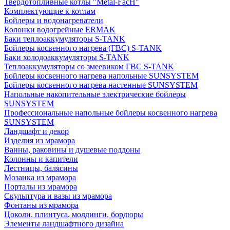
Твердотопливные котлы "Metal-FacH"
Комплектующие к котлам
Бойлеры и водонагреватели
Колонки водогрейные ERMAK
Баки теплоаккумуляторы S-TANK
Бойлеры косвенного нагрева (ГВС) S-TANK
Баки холодоаккумуляторы S-TANK
Теплоаккумуляторы со змеевиком ГВС S-TANK
Бойлеры косвенного нагрева напольные SUNSYSTEM
Бойлеры косвенного нагрева настенные SUNSYSTEM
Напольные накопительные электрические бойлеры
SUNSYSTEM
Профессиональные напольные бойлеры косвенного нагрева
SUNSYSTEM
Ландшафт и декор
Изделия из мрамора
Ванны, раковины и душевые поддоны
Колонны и капители
Лестницы, балясины
Мозаика из мрамора
Порталы из мрамора
Скульптура и вазы из мрамора
Фонтаны из мрамора
Цоколи, плинтуса, молдинги, бордюры
Элементы ландшафтного дизайна