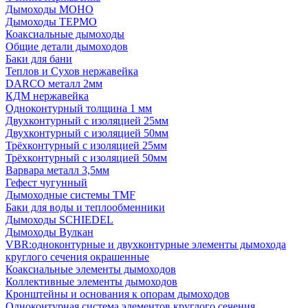
Дымоходы МОНО
Дымоходы ТЕРМО
Коаксиальные дымоходы
Общие детали дымоходов
Баки для бани
Теплов и Сухов нержавейка
DARCO металл 2мм
КДМ нержавейка
Одноконтурный толщина 1 мм
Двухконтурный с изоляцией 25мм
Двухконтурный с изоляцией 50мм
Трёхконтурный с изоляцией 25мм
Трёхконтурный с изоляцией 50мм
Варвара металл 3,5мм
Гефест чугунный
Дымоходные системы TMF
Баки для воды и теплообменники
Дымоходы SCHIEDEL
Дымоходы Вулкан
VBR:одноконтурные и двухконтурные элементы дымохода
круглого сечения окрашенные
Коаксиальные элементы дымоходов
Коллективные элементы дымоходов
Кронштейны и основания к опорам дымоходов
Одноконтурная система элементов круглого сечения