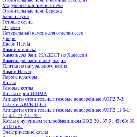
Модульные кирпичные печи
Отопительные печи Березка
Баня и сауна
Готовые сауны
Отделка
Натуральный камень для отделки саун
Двери
Двери Harvia
Камни и плитка
Камень для бани ЖАДЕИТ из Хакассии
Камень для бани и ландшафта
Плитка из натурального камня
Камни Harvia
Парогенераторы
Котлы
Газовые котлы
Котлы серии ИШМА
Аппараты отопительные газовые водогрейные АОГВ 7-3;
11,6-3 и АКГВ 11,6-3
Аппараты отопительные газовые водогрейные АОГВ 11,6-1;
17,4-1; 23,2-1; 29-1
Котлы с чугунным теплообменником КОВ 30 . 37,5 . 45; 63; 80
и 100 кВт
Электрические котлы