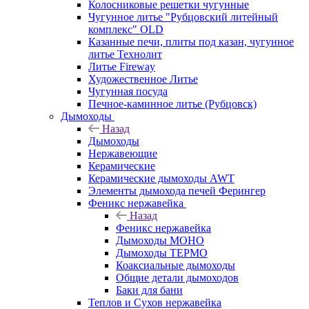
Колосниковые решетки чугунные
Чугунное литье "Рубцовский литейный
комплекс" OLD
Казанные печи, плиты под казан, чугунное
литье Технолит
Литье Fireway
Художественное Литье
Чугунная посуда
Печное-каминное литье (Рубцовск)
Дымоходы
Назад
Дымоходы
Нержавеющие
Керамические
Керамические дымоходы AWT
Элементы дымохода печей Ферингер
Феникс нержавейка
Назад
Феникс нержавейка
Дымоходы МОНО
Дымоходы ТЕРМО
Коаксиальные дымоходы
Общие детали дымоходов
Баки для бани
Теплов и Сухов нержавейка