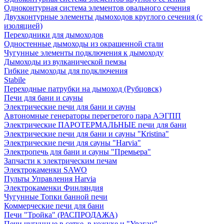
Одноконтурная система элементов овального сечения
Двухконтурные элементы дымоходов круглого сечения (с
изоляцией)
Переходники для дымоходов
Одностенные дымоходы из окрашенной стали
Чугунные элементы подключения к дымоходу
Дымоходы из вулканической пемзы
Гибкие дымоходы для подключения
Stabile
Переходные патрубки на дымоход (Рубцовск)
Печи для бани и сауны
Электрические печи для бани и сауны
Автономные генераторы перегретого пара АЭГПП
Электрические ПАРОТЕРМАЛЬНЫЕ печи для бани
Электрические печи для бани и сауны "Кristina"
Электрические печи для сауны "Harvia"
Электропечь для бани и сауны "Премьера"
Запчасти к электрическим печам
Электрокаменки SAWO
Пульты Управления Harvia
Электрокаменки Финляндия
Чугунные Топки банной печи
Коммерческие печи для бани
Печи "Тройка" (РАСПРОДАЖА)
Печи чугунные в сетке, в кожухе и "Ураган"