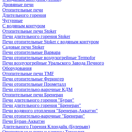
Дровяные печи
Отопительные печи
Длительного горения
Чугунные
C водяным контуром
Отопительные печи Stoker
Печи длительного горения Stoker
Печи отопительные Stoker с водяным контуром
Садовые печи Stoker
Печи отопительные Варвара
Печи отопительные воздухогрейные Termofor
Печи воздухогрейные Уральского Завода Печного
Оборудования
Отопительные печи TMF
Печи отопительные Ферингер
Печи отопительные Прометалл
Печи отопительно-варочные КДМ
Отопительные печи Бренеран
Печи длительного горения "Буран"
Печи длительного горения "Бренеран"
Печи водяного отопления "Бренеран-Акватэн"
Печи отопительно-варочные "Бренеран"
Печи Буран-Акватэн
Длительного Горения Клондайк (Булерьян)
Отопительные печи и камины Технолит