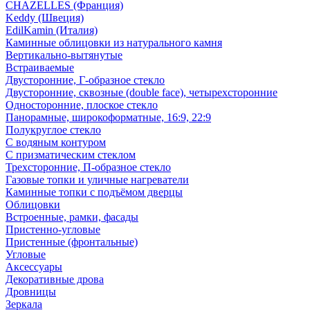
CHAZELLES (Франция)
Keddy (Швеция)
EdilKamin (Италия)
Каминные облицовки из натурального камня
Вертикально-вытянутые
Встраиваемые
Двусторонние, Г-образное стекло
Двусторонние, сквозные (double face), четырехсторонние
Односторонние, плоское стекло
Панорамные, широкоформатные, 16:9, 22:9
Полукруглое стекло
С водяным контуром
С призматическим стеклом
Трехсторонние, П-образное стекло
Газовые топки и уличные нагреватели
Каминные топки с подъёмом дверцы
Облицовки
Встроенные, рамки, фасады
Пристенно-угловые
Пристенные (фронтальные)
Угловые
Аксессуары
Декоративные дрова
Дровницы
Зеркала