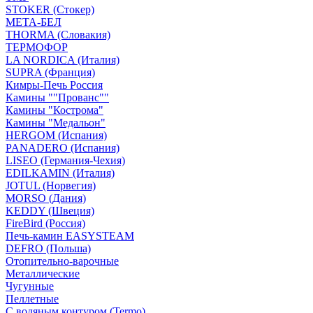
STOKER (Стокер)
МЕТА-БЕЛ
THORMA (Словакия)
ТЕРМОФОР
LA NORDICA (Италия)
SUPRA (Франция)
Кимры-Печь Россия
Камины ""Прованс""
Камины "Кострома"
Камины "Медальон"
HERGOM (Испания)
PANADERO (Испания)
LISEO (Германия-Чехия)
EDILKAMIN (Италия)
JOTUL (Норвегия)
MORSO (Дания)
KEDDY (Швеция)
FireBird (Россия)
Печь-камин EASYSTEAM
DEFRO (Польша)
Отопительно-варочные
Металлические
Чугунные
Пеллетные
С водяным контуром (Termo)