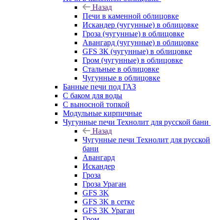
Назад
Печи в каменной облицовке
Искандер (чугунные) в облицовке
Гроза (чугунные) в облицовке
Авангард (чугунные) в облицовке
GFS ЗК (чугунные) в облицовке
Гром (чугунные) в облицовке
Стальные в облицовке
Чугунные в облицовке
Банные печи под ГАЗ
С баком для воды
С выносной топкой
Модульные кирпичные
Чугунные печи Технолит для русской бани
Назад
Чугунные печи Технолит для русской
бани
Авангард
Искандер
Гроза
Гроза Ураган
GFS 3K
GFS 3K в сетке
GFS 3K Ураган
Гром