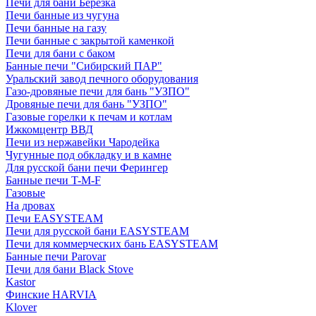
Печи для бани Березка
Печи банные из чугуна
Печи банные на газу
Печи банные с закрытой каменкой
Печи для бани с баком
Банные печи "Сибирский ПАР"
Уральский завод печного оборудования
Газо-дровяные печи для бань "УЗПО"
Дровяные печи для бань "УЗПО"
Газовые горелки к печам и котлам
Ижкомцентр ВВД
Печи из нержавейки Чародейка
Чугунные под обкладку и в камне
Для русской бани печи Ферингер
Банные печи T-M-F
Газовые
На дровах
Печи EASYSTEAM
Печи для русской бани EASYSTEAM
Печи для коммерческих бань EASYSTEAM
Банные печи Parovar
Печи для бани Black Stove
Kastor
Финские HARVIA
Klover