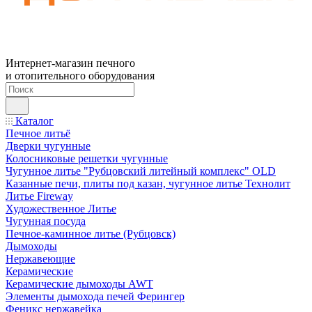
Интернет-магазин печного
и отопительного оборудования
Каталог
Печное литьё
Дверки чугунные
Колосниковые решетки чугунные
Чугунное литье "Рубцовский литейный комплекс" OLD
Казанные печи, плиты под казан, чугунное литье Технолит
Литье Fireway
Художественное Литье
Чугунная посуда
Печное-каминное литье (Рубцовск)
Дымоходы
Нержавеющие
Керамические
Керамические дымоходы AWT
Элементы дымохода печей Ферингер
Феникс нержавейка