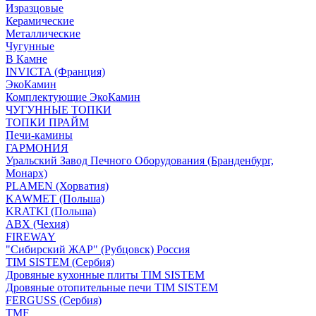
Изразцовые
Керамические
Металлические
Чугунные
В Камне
INVICTA (Франция)
ЭкоКамин
Комплектующие ЭкоКамин
ЧУГУННЫЕ ТОПКИ
ТОПКИ ПРАЙМ
Печи-камины
ГАРМОНИЯ
Уральский Завод Печного Оборудования (Бранденбург,
Монарх)
PLAMEN (Хорватия)
KAWMET (Польша)
KRATKI (Польша)
ABX (Чехия)
FIREWAY
"Сибирский ЖАР" (Рубцовск) Россия
TIM SISTEM (Сербия)
Дровяные кухонные плиты TIM SISTEM
Дровяные отопительные печи TIM SISTEM
FERGUSS (Сербия)
TMF