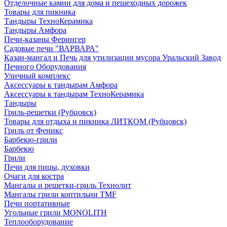
Отделочные камни для дома и пешеходных дорожек
Товары для пикника
Тандыры ТехноКерамика
Тандыры Амфора
Печи-казаны Ферингер
Садовые печи "ВАРВАРА"
Казан-мангал и Печь для утилизации мусора Уральский Завод
Печного Оборудования
Уличный комплекс
Аксессуары к тандырам Амфора
Аксессуары к тандырам ТехноКерамика
Тандыры
Гриль-решетки (Рубцовск)
Товары для отдыха и пикника ЛИТКОМ (Рубцовск)
Гриль от Феникс
Барбекю-грили
Барбекю
Грили
Печи для пицы, духовки
Очаги для костра
Мангалы и решетки-гриль Технолит
Мангалы грили коптильни TMF
Печи портативные
Угольные грили MONOLITH
Теплооборудование