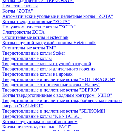
Котлы водогрейные "ТЕРМОФОР"
Пеллетные котлы
Котлы "ZOTA"
Автоматические угольные и пеллетные котлы "ZOTA"
Котлы твердотопливные "ZOTA"
Полуавтоматические котлы "ZOTA"
Электрокотлы ZOTA
Отопительные котлы Heiztechnik
Котлы с ручной загрузкой топлива Heiztechnik
Отопительные котлы TMF
Твердотопливные котлы Stoker
Твердотопливные котлы
Твердотопливные котлы с ручной загрузкой
Твердотопливные котлы длительного горения
Твердотопливные котлы на дровах
Твердотопливные и пеллетные котлы "HOT DRAGON"
Твердотопливные отопительные котлы "Flames"
Твердотопливные и пеллетные котлы "DEFRO"
Котлы твердотопливные с водяным контуром "УЗПО"
Твердотопливные и пеллетные котлы, бойлеры косвенного
нагрева "GALMET"
Твердотопливные и пеллетные котлы "БЕЛКОМiН"
Твердотопливные котлы "KENTATSU"
Котлы с чугунным теплообменником
Котлы пеллетно-угольные "FACI"