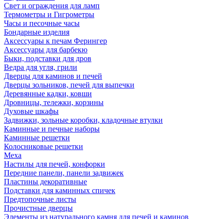
Свет и ограждения для ламп
Термометры и Гигрометры
Часы и песочные часы
Бондарные изделия
Аксессуары к печам Ферингер
Аксессуары для барбекю
Быки, подставки для дров
Ведра для угля, грили
Дверцы для каминов и печей
Дверцы зольников, печей для выпечки
Деревянные кадки, ковши
Дровницы, тележки, корзины
Духовые шкафы
Задвижки, зольные коробки, кладочные втулки
Каминные и печные наборы
Каминные решетки
Колосниковые решетки
Меха
Настилы для печей, конфорки
Передние панели, панели задвижек
Пластины декоративные
Подставки для каминных спичек
Предтопочные листы
Прочистные дверцы
Элементы из натурального камня для печей и каминов