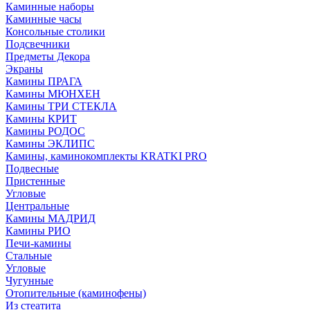
Каминные наборы
Каминные часы
Консольные столики
Подсвечники
Предметы Декора
Экраны
Камины ПРАГА
Камины МЮНХЕН
Камины ТРИ СТЕКЛА
Камины КРИТ
Камины РОДОС
Камины ЭКЛИПС
Камины, каминокомплекты KRATKI PRO
Подвесные
Пристенные
Угловые
Центральные
Камины МАДРИД
Камины РИО
Печи-камины
Стальные
Угловые
Чугунные
Отопительные (каминофены)
Из стеатита