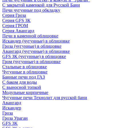
С закрытой каменкой для Русской Бани
Печи чугунные под обкладку
Серия Гроза
Серия GFS ЗК
Серия ГРОМ
Серия Авангард
Печи в каменной облицовке
Искандер (чугунные) в облицовке
Гроза (чугунные) в облицовке
Авангард (чугунные) в облицовке
GFS ЗК (чугунные) в облицовке
Гром (чугунные) в облицовке
Стальные в облицовке
Чугунные в облицовке
Банные печи под ГАЗ
С баком для воды
С выносной топкой
Модульные кирпичные
Чугунные печи Технолит для русской бани
Авангард
Искандер
Гроза
Гроза Ураган
GFS 3K