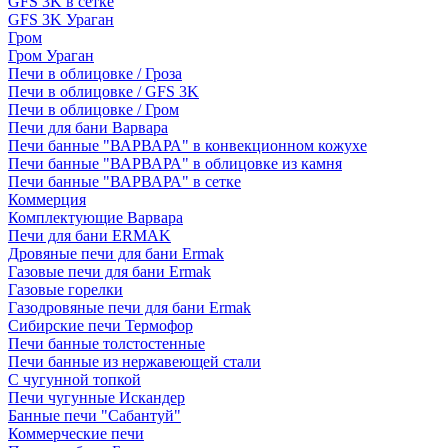
GFS 3K в сетке
GFS 3K Ураган
Гром
Гром Ураган
Печи в облицовке / Гроза
Печи в облицовке / GFS 3K
Печи в облицовке / Гром
Печи для бани Варвара
Печи банные "ВАРВАРА" в конвекционном кожухе
Печи банные "ВАРВАРА" в облицовке из камня
Печи банные "ВАРВАРА" в сетке
Коммерция
Комплектующие Варвара
Печи для бани ERMAK
Дровяные печи для бани Ermak
Газовые печи для бани Ermak
Газовые горелки
Газодровяные печи для бани Ermak
Сибирские печи Термофор
Печи банные толстостенные
Печи банные из нержавеющей стали
С чугунной топкой
Печи чугунные Искандер
Банные печи "Сабантуй"
Коммерческие печи