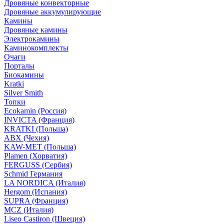
Дровяные конвекторные
Дровяные аккумулирующие
Камины
Дровяные камины
Электрокамины
Каминокомплекты
Очаги
Порталы
Биокамины
Kratki
Silver Smith
Топки
Ecokamin (Россия)
INVICTA (Франция)
KRATKI (Польша)
ABX (Чехия)
KAW-MET (Польша)
Plamen (Хорватия)
FERGUSS (Сербия)
Schmid Германия
LA NORDICA (Италия)
Hergom (Испания)
SUPRA (Франция)
MCZ (Италия)
Liseo Castiron (Швеция)