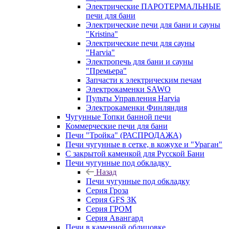
Электрические ПАРОТЕРМАЛЬНЫЕ
печи для бани
Электрические печи для бани и сауны
"Кristina"
Электрические печи для сауны
"Harvia"
Электропечь для бани и сауны
"Премьера"
Запчасти к электрическим печам
Электрокаменки SAWO
Пульты Управления Harvia
Электрокаменки Финляндия
Чугунные Топки банной печи
Коммерческие печи для бани
Печи "Тройка" (РАСПРОДАЖА)
Печи чугунные в сетке, в кожухе и "Ураган"
С закрытой каменкой для Русской Бани
Печи чугунные под обкладку
Назад
Печи чугунные под обкладку
Серия Гроза
Серия GFS ЗК
Серия ГРОМ
Серия Авангард
Печи в каменной облицовке