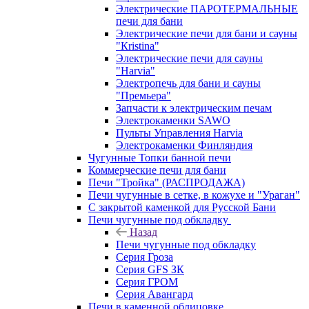
Электрические ПАРОТЕРМАЛЬНЫЕ
печи для бани
Электрические печи для бани и сауны
"Кristina"
Электрические печи для сауны
"Harvia"
Электропечь для бани и сауны
"Премьера"
Запчасти к электрическим печам
Электрокаменки SAWO
Пульты Управления Harvia
Электрокаменки Финляндия
Чугунные Топки банной печи
Коммерческие печи для бани
Печи "Тройка" (РАСПРОДАЖА)
Печи чугунные в сетке, в кожухе и "Ураган"
С закрытой каменкой для Русской Бани
Печи чугунные под обкладку
Назад
Печи чугунные под обкладку
Серия Гроза
Серия GFS ЗК
Серия ГРОМ
Серия Авангард
Печи в каменной облицовке