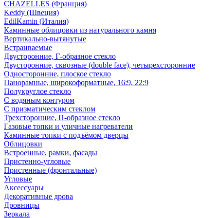
CHAZELLES (Франция)
Keddy (Швеция)
EdilKamin (Италия)
Каминные облицовки из натурального камня
Вертикально-вытянутые
Встраиваемые
Двусторонние, Г-образное стекло
Двусторонние, сквозные (double face), четырехсторонние
Односторонние, плоское стекло
Панорамные, широкоформатные, 16:9, 22:9
Полукруглое стекло
С водяным контуром
С призматическим стеклом
Трехсторонние, П-образное стекло
Газовые топки и уличные нагреватели
Каминные топки с подъёмом дверцы
Облицовки
Встроенные, рамки, фасады
Пристенно-угловые
Пристенные (фронтальные)
Угловые
Аксессуары
Декоративные дрова
Дровницы
Зеркала