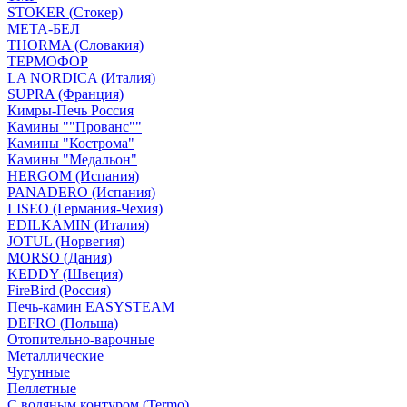
STOKER (Стокер)
МЕТА-БЕЛ
THORMA (Словакия)
ТЕРМОФОР
LA NORDICA (Италия)
SUPRA (Франция)
Кимры-Печь Россия
Камины ""Прованс""
Камины "Кострома"
Камины "Медальон"
HERGOM (Испания)
PANADERO (Испания)
LISEO (Германия-Чехия)
EDILKAMIN (Италия)
JOTUL (Норвегия)
MORSO (Дания)
KEDDY (Швеция)
FireBird (Россия)
Печь-камин EASYSTEAM
DEFRO (Польша)
Отопительно-варочные
Металлические
Чугунные
Пеллетные
С водяным контуром (Termo)