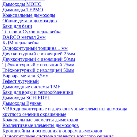
Дымоходы МОНО
Дымоходы ТЕРМО
Коаксиальные дымоходы
Общие детали дымоходов
Баки для бани
Теплов и Сухов нержавейка
DARCO металл 2мм
КДМ нержавейка
Одноконтурный толщина 1 мм
Двухконтурный с изоляцией 25мм
Двухконтурный с изоляцией 50мм
Трёхконтурный с изоляцией 25мм
Трёхконтурный с изоляцией 50мм
Варвара металл 3,5мм
Гефест чугунный
Дымоходные системы TMF
Баки для воды и теплообменники
Дымоходы SCHIEDEL
Дымоходы Вулкан
VBR:одноконтурные и двухконтурные элементы дымохода
круглого сечения окрашенные
Коаксиальные элементы дымоходов
Коллективные элементы дымоходов
Кронштейны и основания к опорам дымоходов
Одноконтурная система элементов круглого сечения