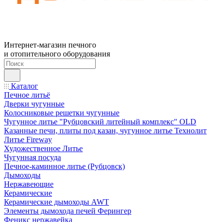
Интернет-магазин печного
и отопительного оборудования
Каталог
Печное литьё
Дверки чугунные
Колосниковые решетки чугунные
Чугунное литье "Рубцовский литейный комплекс" OLD
Казанные печи, плиты под казан, чугунное литье Технолит
Литье Fireway
Художественное Литье
Чугунная посуда
Печное-каминное литье (Рубцовск)
Дымоходы
Нержавеющие
Керамические
Керамические дымоходы AWT
Элементы дымохода печей Ферингер
Феникс нержавейка