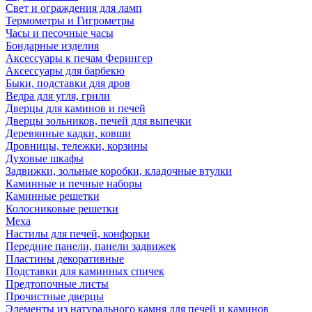
Свет и ограждения для ламп
Термометры и Гигрометры
Часы и песочные часы
Бондарные изделия
Аксессуары к печам Ферингер
Аксессуары для барбекю
Быки, подставки для дров
Ведра для угля, грили
Дверцы для каминов и печей
Дверцы зольников, печей для выпечки
Деревянные кадки, ковши
Дровницы, тележки, корзины
Духовые шкафы
Задвижки, зольные коробки, кладочные втулки
Каминные и печные наборы
Каминные решетки
Колосниковые решетки
Меха
Настилы для печей, конфорки
Передние панели, панели задвижек
Пластины декоративные
Подставки для каминных спичек
Предтопочные листы
Прочистные дверцы
Элементы из натурального камня для печей и каминов