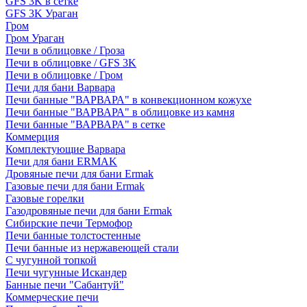
GFS 3K в сетке
GFS 3K Ураган
Гром
Гром Ураган
Печи в облицовке / Гроза
Печи в облицовке / GFS 3K
Печи в облицовке / Гром
Печи для бани Варвара
Печи банные "ВАРВАРА" в конвекционном кожухе
Печи банные "ВАРВАРА" в облицовке из камня
Печи банные "ВАРВАРА" в сетке
Коммерция
Комплектующие Варвара
Печи для бани ERMAK
Дровяные печи для бани Ermak
Газовые печи для бани Ermak
Газовые горелки
Газодровяные печи для бани Ermak
Сибирские печи Термофор
Печи банные толстостенные
Печи банные из нержавеющей стали
С чугунной топкой
Печи чугунные Искандер
Банные печи "Сабантуй"
Коммерческие печи