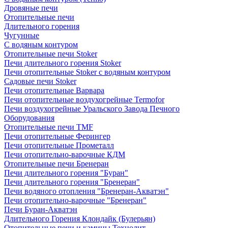
Дровяные печи
Отопительные печи
Длительного горения
Чугунные
C водяным контуром
Отопительные печи Stoker
Печи длительного горения Stoker
Печи отопительные Stoker с водяным контуром
Садовые печи Stoker
Печи отопительные Варвара
Печи отопительные воздухогрейные Termofor
Печи воздухогрейные Уральского Завода Печного
Оборудования
Отопительные печи TMF
Печи отопительные Ферингер
Печи отопительные Прометалл
Печи отопительно-варочные КДМ
Отопительные печи Бренеран
Печи длительного горения "Буран"
Печи длительного горения "Бренеран"
Печи водяного отопления "Бренеран-Акватэн"
Печи отопительно-варочные "Бренеран"
Печи Буран-Акватэн
Длительного Горения Клондайк (Булерьян)
Отопительные печи и камины Технолит