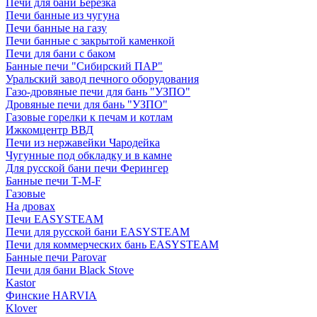
Печи для бани Березка
Печи банные из чугуна
Печи банные на газу
Печи банные с закрытой каменкой
Печи для бани с баком
Банные печи "Сибирский ПАР"
Уральский завод печного оборудования
Газо-дровяные печи для бань "УЗПО"
Дровяные печи для бань "УЗПО"
Газовые горелки к печам и котлам
Ижкомцентр ВВД
Печи из нержавейки Чародейка
Чугунные под обкладку и в камне
Для русской бани печи Ферингер
Банные печи T-M-F
Газовые
На дровах
Печи EASYSTEAM
Печи для русской бани EASYSTEAM
Печи для коммерческих бань EASYSTEAM
Банные печи Parovar
Печи для бани Black Stove
Kastor
Финские HARVIA
Klover