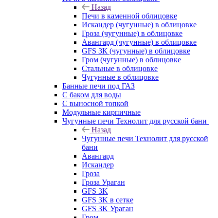
Назад
Печи в каменной облицовке
Искандер (чугунные) в облицовке
Гроза (чугунные) в облицовке
Авангард (чугунные) в облицовке
GFS ЗК (чугунные) в облицовке
Гром (чугунные) в облицовке
Стальные в облицовке
Чугунные в облицовке
Банные печи под ГАЗ
С баком для воды
С выносной топкой
Модульные кирпичные
Чугунные печи Технолит для русской бани
Назад
Чугунные печи Технолит для русской
бани
Авангард
Искандер
Гроза
Гроза Ураган
GFS 3K
GFS 3K в сетке
GFS 3K Ураган
Гром