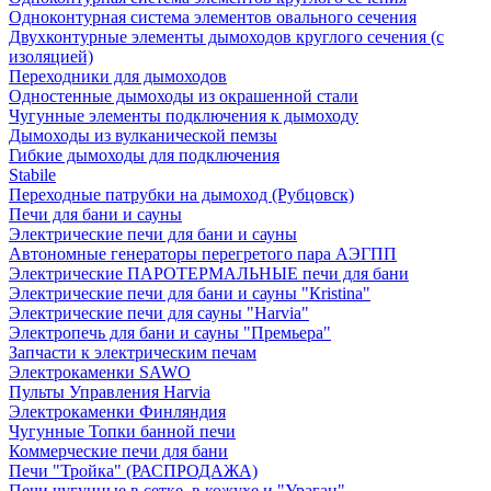
Одноконтурная система элементов овального сечения
Двухконтурные элементы дымоходов круглого сечения (с
изоляцией)
Переходники для дымоходов
Одностенные дымоходы из окрашенной стали
Чугунные элементы подключения к дымоходу
Дымоходы из вулканической пемзы
Гибкие дымоходы для подключения
Stabile
Переходные патрубки на дымоход (Рубцовск)
Печи для бани и сауны
Электрические печи для бани и сауны
Автономные генераторы перегретого пара АЭГПП
Электрические ПАРОТЕРМАЛЬНЫЕ печи для бани
Электрические печи для бани и сауны "Кristina"
Электрические печи для сауны "Harvia"
Электропечь для бани и сауны "Премьера"
Запчасти к электрическим печам
Электрокаменки SAWO
Пульты Управления Harvia
Электрокаменки Финляндия
Чугунные Топки банной печи
Коммерческие печи для бани
Печи "Тройка" (РАСПРОДАЖА)
Печи чугунные в сетке, в кожухе и "Ураган"