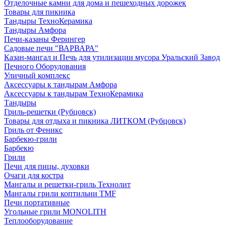
Отделочные камни для дома и пешеходных дорожек
Товары для пикника
Тандыры ТехноКерамика
Тандыры Амфора
Печи-казаны Ферингер
Садовые печи "ВАРВАРА"
Казан-мангал и Печь для утилизации мусора Уральский Завод
Печного Оборудования
Уличный комплекс
Аксессуары к тандырам Амфора
Аксессуары к тандырам ТехноКерамика
Тандыры
Гриль-решетки (Рубцовск)
Товары для отдыха и пикника ЛИТКОМ (Рубцовск)
Гриль от Феникс
Барбекю-грили
Барбекю
Грили
Печи для пицы, духовки
Очаги для костра
Мангалы и решетки-гриль Технолит
Мангалы грили коптильни TMF
Печи портативные
Угольные грили MONOLITH
Теплооборудование