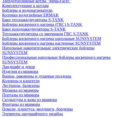
Твердотопливные котлы "Metal-FacH"
Комплектующие к котлам
Бойлеры и водонагреватели
Колонки водогрейные ERMAK
Баки теплоаккумуляторы S-TANK
Бойлеры косвенного нагрева (ГВС) S-TANK
Баки холодоаккумуляторы S-TANK
Теплоаккумуляторы со змеевиком ГВС S-TANK
Бойлеры косвенного нагрева напольные SUNSYSTEM
Бойлеры косвенного нагрева настенные SUNSYSTEM
Напольные накопительные электрические бойлеры
SUNSYSTEM
Профессиональные напольные бойлеры косвенного нагрева
SUNSYSTEM
Ландшафт и декор
Изделия из мрамора
Ванны, раковины и душевые поддоны
Колонны и капители
Лестницы, балясины
Мозаика из мрамора
Порталы из мрамора
Скульптура и вазы из мрамора
Фонтаны из мрамора
Цоколи, плинтуса, молдинги, бордюры
Элементы ландшафтного дизайна