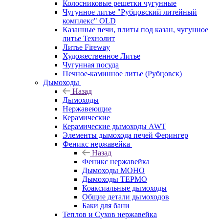
Колосниковые решетки чугунные
Чугунное литье "Рубцовский литейный
комплекс" OLD
Казанные печи, плиты под казан, чугунное
литье Технолит
Литье Fireway
Художественное Литье
Чугунная посуда
Печное-каминное литье (Рубцовск)
Дымоходы
Назад
Дымоходы
Нержавеющие
Керамические
Керамические дымоходы AWT
Элементы дымохода печей Ферингер
Феникс нержавейка
Назад
Феникс нержавейка
Дымоходы МОНО
Дымоходы ТЕРМО
Коаксиальные дымоходы
Общие детали дымоходов
Баки для бани
Теплов и Сухов нержавейка