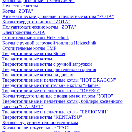
Котлы водогрейные "ТЕРМОФОР"
Пеллетные котлы
Котлы "ZOTA"
Автоматические угольные и пеллетные котлы "ZOTA"
Котлы твердотопливные "ZOTA"
Полуавтоматические котлы "ZOTA"
Электрокотлы ZOTA
Отопительные котлы Heiztechnik
Котлы с ручной загрузкой топлива Heiztechnik
Отопительные котлы TMF
Твердотопливные котлы Stoker
Твердотопливные котлы
Твердотопливные котлы с ручной загрузкой
Твердотопливные котлы длительного горения
Твердотопливные котлы на дровах
Твердотопливные и пеллетные котлы "HOT DRAGON"
Твердотопливные отопительные котлы "Flames"
Твердотопливные и пеллетные котлы "DEFRO"
Котлы твердотопливные с водяным контуром "УЗПО"
Твердотопливные и пеллетные котлы, бойлеры косвенного
нагрева "GALMET"
Твердотопливные и пеллетные котлы "БЕЛКОМiН"
Твердотопливные котлы "KENTATSU"
Котлы с чугунным теплообменником
Котлы пеллетно-угольные "FACI"