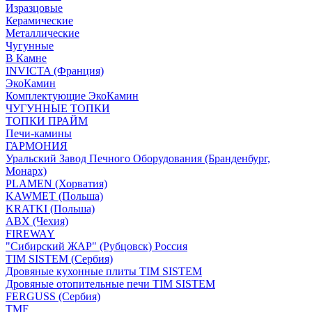
Изразцовые
Керамические
Металлические
Чугунные
В Камне
INVICTA (Франция)
ЭкоКамин
Комплектующие ЭкоКамин
ЧУГУННЫЕ ТОПКИ
ТОПКИ ПРАЙМ
Печи-камины
ГАРМОНИЯ
Уральский Завод Печного Оборудования (Бранденбург,
Монарх)
PLAMEN (Хорватия)
KAWMET (Польша)
KRATKI (Польша)
ABX (Чехия)
FIREWAY
"Сибирский ЖАР" (Рубцовск) Россия
TIM SISTEM (Сербия)
Дровяные кухонные плиты TIM SISTEM
Дровяные отопительные печи TIM SISTEM
FERGUSS (Сербия)
TMF