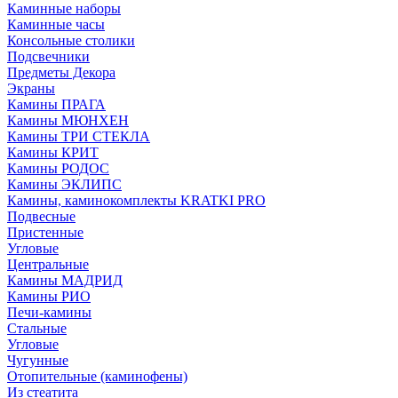
Каминные наборы
Каминные часы
Консольные столики
Подсвечники
Предметы Декора
Экраны
Камины ПРАГА
Камины МЮНХЕН
Камины ТРИ СТЕКЛА
Камины КРИТ
Камины РОДОС
Камины ЭКЛИПС
Камины, каминокомплекты KRATKI PRO
Подвесные
Пристенные
Угловые
Центральные
Камины МАДРИД
Камины РИО
Печи-камины
Стальные
Угловые
Чугунные
Отопительные (каминофены)
Из стеатита