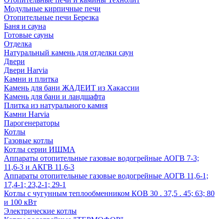
Модульные кирпичные печи
Отопительные печи Березка
Баня и сауна
Готовые сауны
Отделка
Натуральный камень для отделки саун
Двери
Двери Harvia
Камни и плитка
Камень для бани ЖАДЕИТ из Хакассии
Камень для бани и ландшафта
Плитка из натурального камня
Камни Harvia
Парогенераторы
Котлы
Газовые котлы
Котлы серии ИШМА
Аппараты отопительные газовые водогрейные АОГВ 7-3;
11,6-3 и АКГВ 11,6-3
Аппараты отопительные газовые водогрейные АОГВ 11,6-1;
17,4-1; 23,2-1; 29-1
Котлы с чугунным теплообменником КОВ 30 . 37,5 . 45; 63; 80
и 100 кВт
Электрические котлы