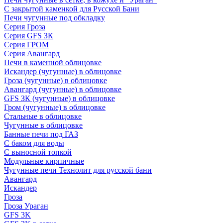
С закрытой каменкой для Русской Бани
Печи чугунные под обкладку
Серия Гроза
Серия GFS ЗК
Серия ГРОМ
Серия Авангард
Печи в каменной облицовке
Искандер (чугунные) в облицовке
Гроза (чугунные) в облицовке
Авангард (чугунные) в облицовке
GFS ЗК (чугунные) в облицовке
Гром (чугунные) в облицовке
Стальные в облицовке
Чугунные в облицовке
Банные печи под ГАЗ
С баком для воды
С выносной топкой
Модульные кирпичные
Чугунные печи Технолит для русской бани
Авангард
Искандер
Гроза
Гроза Ураган
GFS 3K