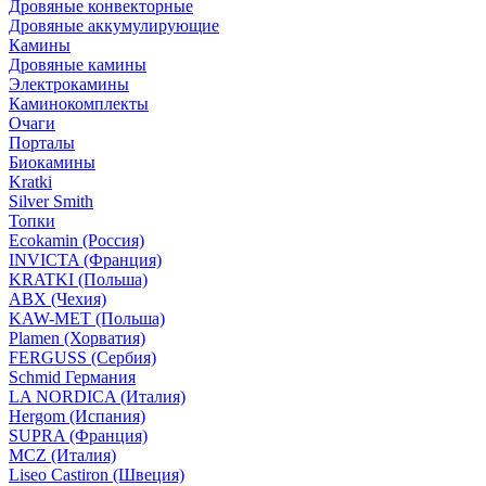
Дровяные конвекторные
Дровяные аккумулирующие
Камины
Дровяные камины
Электрокамины
Каминокомплекты
Очаги
Порталы
Биокамины
Kratki
Silver Smith
Топки
Ecokamin (Россия)
INVICTA (Франция)
KRATKI (Польша)
ABX (Чехия)
KAW-MET (Польша)
Plamen (Хорватия)
FERGUSS (Сербия)
Schmid Германия
LA NORDICA (Италия)
Hergom (Испания)
SUPRA (Франция)
MCZ (Италия)
Liseo Castiron (Швеция)