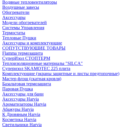
Водяные тепловентиляторы
Воздушные завесы
Обогреватели
Аксессуары
Модели обогревателей
Системы Управления
Термостаты
Тепловые Пушки
Аксессуары и комплектующие
СОПУТСТВУЮЩИЕ ТОВАРЫ
Flamma термозащита
СуперИзол СТОПТЕРМ
Теплоизоляционные материалы "SILCA"
Суперизол SKAMOTEC 225 плита
Комплектующие (экраны защитные и листы предтопочные)
Мастер флэш (скатная кровля)
Базальтовая термозащита
Паровая Пушка
Аксессуары для бани
Аксессуары Harvia
Ароматизаторы Harvia
Абажуры Harvia
К Дровяным Harvia
Косметика Harvia
Светильники Harvia