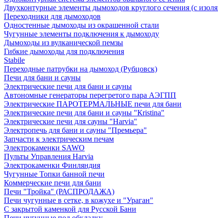
Двухконтурные элементы дымоходов круглого сечения (с изол
Переходники для дымоходов
Одностенные дымоходы из окрашенной стали
Чугунные элементы подключения к дымоходу
Дымоходы из вулканической пемзы
Гибкие дымоходы для подключения
Stabile
Переходные патрубки на дымоход (Рубцовск)
Печи для бани и сауны
Электрические печи для бани и сауны
Автономные генераторы перегретого пара АЭГПП
Электрические ПАРОТЕРМАЛЬНЫЕ печи для бани
Электрические печи для бани и сауны "Кristina"
Электрические печи для сауны "Harvia"
Электропечь для бани и сауны "Премьера"
Запчасти к электрическим печам
Электрокаменки SAWO
Пульты Управления Harvia
Электрокаменки Финляндия
Чугунные Топки банной печи
Коммерческие печи для бани
Печи "Тройка" (РАСПРОДАЖА)
Печи чугунные в сетке, в кожухе и "Ураган"
С закрытой каменкой для Русской Бани
Печи чугунные под обкладку