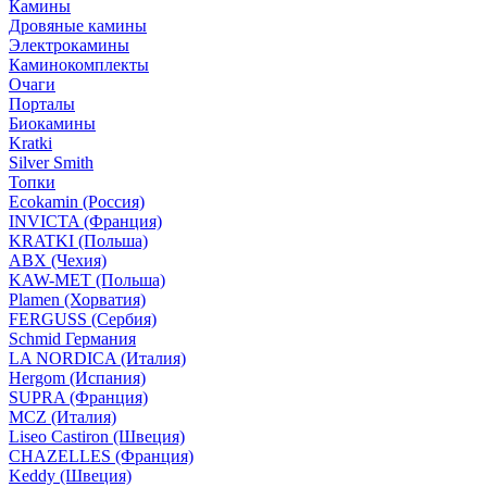
Камины
Дровяные камины
Электрокамины
Каминокомплекты
Очаги
Порталы
Биокамины
Kratki
Silver Smith
Топки
Ecokamin (Россия)
INVICTA (Франция)
KRATKI (Польша)
ABX (Чехия)
KAW-MET (Польша)
Plamen (Хорватия)
FERGUSS (Сербия)
Schmid Германия
LA NORDICA (Италия)
Hergom (Испания)
SUPRA (Франция)
MCZ (Италия)
Liseo Castiron (Швеция)
CHAZELLES (Франция)
Keddy (Швеция)