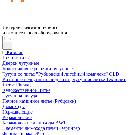
Интернет-магазин печного
и отопительного оборудования
Каталог
Печное литьё
Дверки чугунные
Колосниковые решетки чугунные
Чугунное литье "Рубцовский литейный комплекс" OLD
Казанные печи, плиты под казан, чугунное литье Технолит
Литье Fireway
Художественное Литье
Чугунная посуда
Печное-каминное литье (Рубцовск)
Дымоходы
Нержавеющие
Керамические
Керамические дымоходы AWT
Элементы дымохода печей Ферингер
Феникс нержавейка