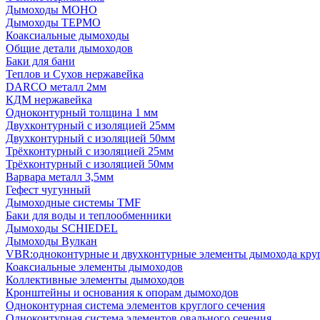
Дымоходы МОНО
Дымоходы ТЕРМО
Коаксиальные дымоходы
Общие детали дымоходов
Баки для бани
Теплов и Сухов нержавейка
DARCO металл 2мм
КДМ нержавейка
Одноконтурный толщина 1 мм
Двухконтурный с изоляцией 25мм
Двухконтурный с изоляцией 50мм
Трёхконтурный с изоляцией 25мм
Трёхконтурный с изоляцией 50мм
Варвара металл 3,5мм
Гефест чугунный
Дымоходные системы TMF
Баки для воды и теплообменники
Дымоходы SCHIEDEL
Дымоходы Вулкан
VBR:одноконтурные и двухконтурные элементы дымохода кру
Коаксиальные элементы дымоходов
Коллективные элементы дымоходов
Кронштейны и основания к опорам дымоходов
Одноконтурная система элементов круглого сечения
Одноконтурная система элементов овального сечения