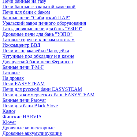
Печи банные на газу
Печи банные с закрытой каменкой
Печи для бани с баком
Банные печи "Сибирский ПАР"
Уральский завод печного оборудования
Газо-дровяные печи для бань "УЗПО"
Дровяные печи для бань "УЗПО"
Газовые горелки к печам и котлам
Ижкомцентр ВВД
Печи из нержавейки Чародейка
Чугунные под обкладку и в камне
Для русской бани печи Ферингер
Банные печи T-M-F
Газовые
На дровах
Печи EASYSTEAM
Печи для русской бани EASYSTEAM
Печи для коммерческих бань EASYSTEAM
Банные печи Parovar
Печи для бани Black Stove
Kastor
Финские HARVIA
Klover
Дровяные конвекторные
Дровяные аккумулирующие