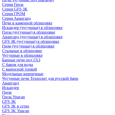
Серия Гроза
Серия GFS ЗК
Серия ГРОМ
Серия Авангард
Печи в каменной облицовке
Искандер (чугунные) в облицовке
Гроза (чугунные) в облицовке
Авангард (чугунные) в облицовке
GFS ЗК (чугунные) в облицовке
Гром (чугунные) в облицовке
Стальные в облицовке
Чугунные в облицовке
Банные печи под ГАЗ
С баком для воды
С выносной топкой
Модульные кирпичные
Чугунные печи Технолит для русской бани
Авангард
Искандер
Гроза
Гроза Ураган
GFS 3K
GFS 3K в сетке
GFS 3K Ураган