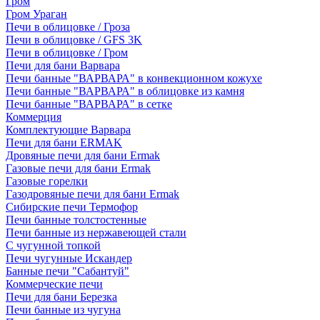
Гром
Гром Ураган
Печи в облицовке / Гроза
Печи в облицовке / GFS 3K
Печи в облицовке / Гром
Печи для бани Варвара
Печи банные "ВАРВАРА" в конвекционном кожухе
Печи банные "ВАРВАРА" в облицовке из камня
Печи банные "ВАРВАРА" в сетке
Коммерция
Комплектующие Варвара
Печи для бани ERMAK
Дровяные печи для бани Ermak
Газовые печи для бани Ermak
Газовые горелки
Газодровяные печи для бани Ermak
Сибирские печи Термофор
Печи банные толстостенные
Печи банные из нержавеющей стали
С чугунной топкой
Печи чугунные Искандер
Банные печи "Сабантуй"
Коммерческие печи
Печи для бани Березка
Печи банные из чугуна