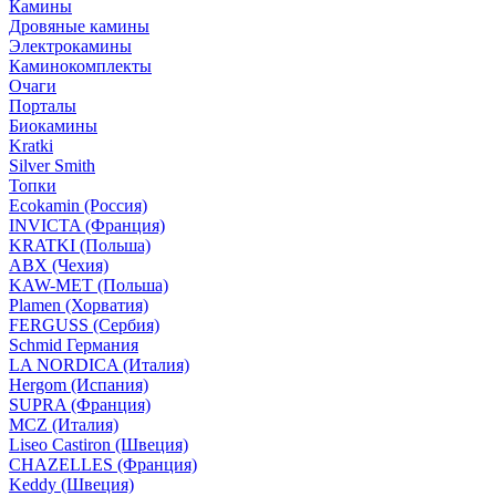
Камины
Дровяные камины
Электрокамины
Каминокомплекты
Очаги
Порталы
Биокамины
Kratki
Silver Smith
Топки
Ecokamin (Россия)
INVICTA (Франция)
KRATKI (Польша)
ABX (Чехия)
KAW-MET (Польша)
Plamen (Хорватия)
FERGUSS (Сербия)
Schmid Германия
LA NORDICA (Италия)
Hergom (Испания)
SUPRA (Франция)
MCZ (Италия)
Liseo Castiron (Швеция)
CHAZELLES (Франция)
Keddy (Швеция)