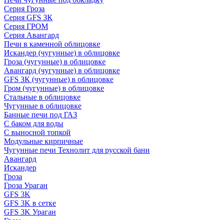
Серия Гроза
Серия GFS ЗК
Серия ГРОМ
Серия Авангард
Печи в каменной облицовке
Искандер (чугунные) в облицовке
Гроза (чугунные) в облицовке
Авангард (чугунные) в облицовке
GFS ЗК (чугунные) в облицовке
Гром (чугунные) в облицовке
Стальные в облицовке
Чугунные в облицовке
Банные печи под ГАЗ
С баком для воды
С выносной топкой
Модульные кирпичные
Чугунные печи Технолит для русской бани
Авангард
Искандер
Гроза
Гроза Ураган
GFS 3K
GFS 3K в сетке
GFS 3K Ураган