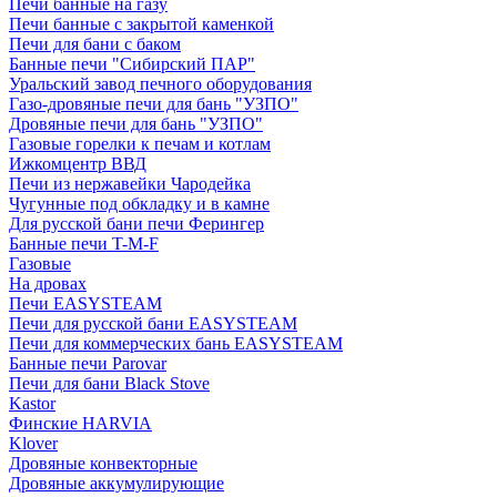
Печи банные на газу
Печи банные с закрытой каменкой
Печи для бани с баком
Банные печи "Сибирский ПАР"
Уральский завод печного оборудования
Газо-дровяные печи для бань "УЗПО"
Дровяные печи для бань "УЗПО"
Газовые горелки к печам и котлам
Ижкомцентр ВВД
Печи из нержавейки Чародейка
Чугунные под обкладку и в камне
Для русской бани печи Ферингер
Банные печи T-M-F
Газовые
На дровах
Печи EASYSTEAM
Печи для русской бани EASYSTEAM
Печи для коммерческих бань EASYSTEAM
Банные печи Parovar
Печи для бани Black Stove
Kastor
Финские HARVIA
Klover
Дровяные конвекторные
Дровяные аккумулирующие