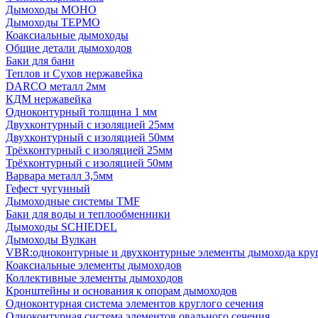
Дымоходы МОНО
Дымоходы ТЕРМО
Коаксиальные дымоходы
Общие детали дымоходов
Баки для бани
Теплов и Сухов нержавейка
DARCO металл 2мм
КДМ нержавейка
Одноконтурный толщина 1 мм
Двухконтурный с изоляцией 25мм
Двухконтурный с изоляцией 50мм
Трёхконтурный с изоляцией 25мм
Трёхконтурный с изоляцией 50мм
Варвара металл 3,5мм
Гефест чугунный
Дымоходные системы TMF
Баки для воды и теплообменники
Дымоходы SCHIEDEL
Дымоходы Вулкан
VBR:одноконтурные и двухконтурные элементы дымохода кру
Коаксиальные элементы дымоходов
Коллективные элементы дымоходов
Кронштейны и основания к опорам дымоходов
Одноконтурная система элементов круглого сечения
Одноконтурная система элементов овального сечения