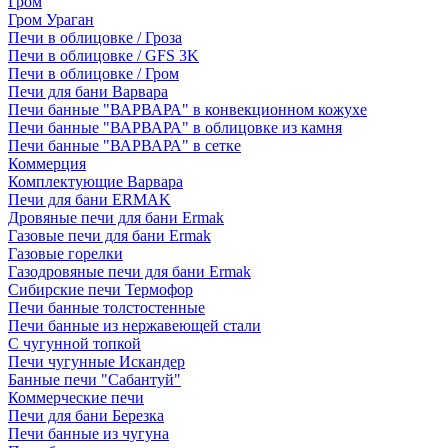
Гром
Гром Ураган
Печи в облицовке / Гроза
Печи в облицовке / GFS 3K
Печи в облицовке / Гром
Печи для бани Варвара
Печи банные "ВАРВАРА" в конвекционном кожухе
Печи банные "ВАРВАРА" в облицовке из камня
Печи банные "ВАРВАРА" в сетке
Коммерция
Комплектующие Варвара
Печи для бани ERMAK
Дровяные печи для бани Ermak
Газовые печи для бани Ermak
Газовые горелки
Газодровяные печи для бани Ermak
Сибирские печи Термофор
Печи банные толстостенные
Печи банные из нержавеющей стали
С чугунной топкой
Печи чугунные Искандер
Банные печи "Сабантуй"
Коммерческие печи
Печи для бани Березка
Печи банные из чугуна