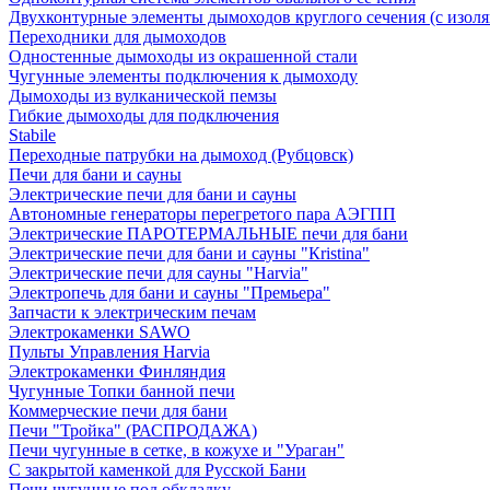
Двухконтурные элементы дымоходов круглого сечения (с изол
Переходники для дымоходов
Одностенные дымоходы из окрашенной стали
Чугунные элементы подключения к дымоходу
Дымоходы из вулканической пемзы
Гибкие дымоходы для подключения
Stabile
Переходные патрубки на дымоход (Рубцовск)
Печи для бани и сауны
Электрические печи для бани и сауны
Автономные генераторы перегретого пара АЭГПП
Электрические ПАРОТЕРМАЛЬНЫЕ печи для бани
Электрические печи для бани и сауны "Кristina"
Электрические печи для сауны "Harvia"
Электропечь для бани и сауны "Премьера"
Запчасти к электрическим печам
Электрокаменки SAWO
Пульты Управления Harvia
Электрокаменки Финляндия
Чугунные Топки банной печи
Коммерческие печи для бани
Печи "Тройка" (РАСПРОДАЖА)
Печи чугунные в сетке, в кожухе и "Ураган"
С закрытой каменкой для Русской Бани
Печи чугунные под обкладку