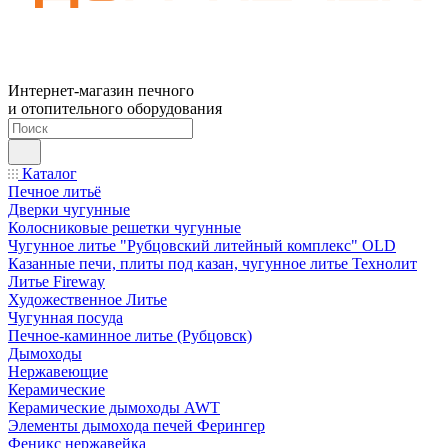
Интернет-магазин печного
и отопительного оборудования
Каталог
Печное литьё
Дверки чугунные
Колосниковые решетки чугунные
Чугунное литье "Рубцовский литейный комплекс" OLD
Казанные печи, плиты под казан, чугунное литье Технолит
Литье Fireway
Художественное Литье
Чугунная посуда
Печное-каминное литье (Рубцовск)
Дымоходы
Нержавеющие
Керамические
Керамические дымоходы AWT
Элементы дымохода печей Ферингер
Феникс нержавейка