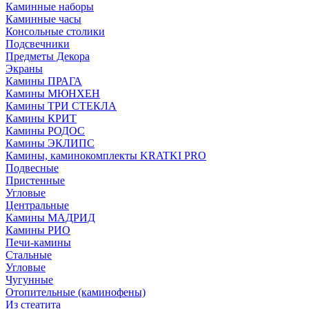
Каминные наборы
Каминные часы
Консольные столики
Подсвечники
Предметы Декора
Экраны
Камины ПРАГА
Камины МЮНХЕН
Камины ТРИ СТЕКЛА
Камины КРИТ
Камины РОДОС
Камины ЭКЛИПС
Камины, каминокомплекты KRATKI PRO
Подвесные
Пристенные
Угловые
Центральные
Камины МАДРИД
Камины РИО
Печи-камины
Стальные
Угловые
Чугунные
Отопительные (каминофены)
Из стеатита