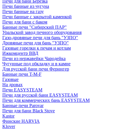
Печи для бани Березка
Печи банные из чугуна
Печи банные на газу
Печи банные с закрытой каменкой
Печи для бани с баком
Банные печи "Сибирский ПАР"
Уральский завод печного оборудования
Газо-дровяные печи для бань "УЗПО"
Дровяные печи для бань "УЗПО"
Газовые горелки к печам и котлам
Ижкомцентр ВВД
Печи из нержавейки Чародейка
Чугунные под обкладку и в камне
Для русской бани печи Ферингер
Банные печи T-M-F
Газовые
На дровах
Печи EASYSTEAM
Печи для русской бани EASYSTEAM
Печи для коммерческих бань EASYSTEAM
Банные печи Parovar
Печи для бани Black Stove
Kastor
Финские HARVIA
Klover