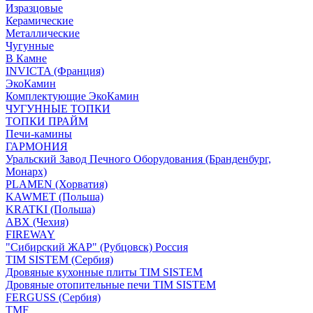
Изразцовые
Керамические
Металлические
Чугунные
В Камне
INVICTA (Франция)
ЭкоКамин
Комплектующие ЭкоКамин
ЧУГУННЫЕ ТОПКИ
ТОПКИ ПРАЙМ
Печи-камины
ГАРМОНИЯ
Уральский Завод Печного Оборудования (Бранденбург,
Монарх)
PLAMEN (Хорватия)
KAWMET (Польша)
KRATKI (Польша)
ABX (Чехия)
FIREWAY
"Сибирский ЖАР" (Рубцовск) Россия
TIM SISTEM (Сербия)
Дровяные кухонные плиты TIM SISTEM
Дровяные отопительные печи TIM SISTEM
FERGUSS (Сербия)
TMF