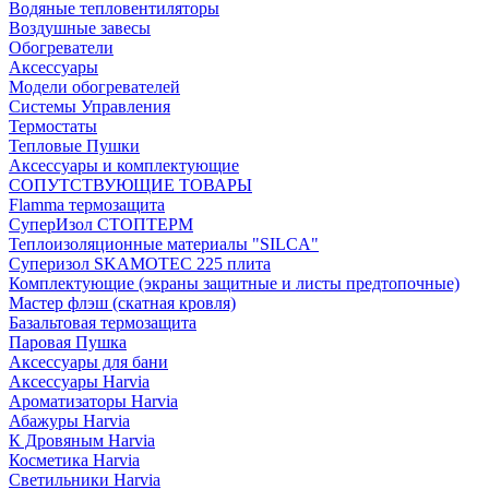
Водяные тепловентиляторы
Воздушные завесы
Обогреватели
Аксессуары
Модели обогревателей
Системы Управления
Термостаты
Тепловые Пушки
Аксессуары и комплектующие
СОПУТСТВУЮЩИЕ ТОВАРЫ
Flamma термозащита
СуперИзол СТОПТЕРМ
Теплоизоляционные материалы "SILCA"
Суперизол SKAMOTEC 225 плита
Комплектующие (экраны защитные и листы предтопочные)
Мастер флэш (скатная кровля)
Базальтовая термозащита
Паровая Пушка
Аксессуары для бани
Аксессуары Harvia
Ароматизаторы Harvia
Абажуры Harvia
К Дровяным Harvia
Косметика Harvia
Светильники Harvia