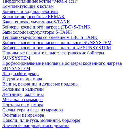
Твердотопливные котлы "Metal-FacH"
Комплектующие к котлам
Бойлеры и водонагреватели
Колонки водогрейные ERMAK
Баки теплоаккумуляторы S-TANK
Бойлеры косвенного нагрева (ГВС) S-TANK
Баки холодоаккумуляторы S-TANK
Теплоаккумуляторы со змеевиком ГВС S-TANK
Бойлеры косвенного нагрева напольные SUNSYSTEM
Бойлеры косвенного нагрева настенные SUNSYSTEM
Напольные накопительные электрические бойлеры
SUNSYSTEM
Профессиональные напольные бойлеры косвенного нагрева
SUNSYSTEM
Ландшафт и декор
Изделия из мрамора
Ванны, раковины и душевые поддоны
Колонны и капители
Лестницы, балясины
Мозаика из мрамора
Порталы из мрамора
Скульптура и вазы из мрамора
Фонтаны из мрамора
Цоколи, плинтуса, молдинги, бордюры
Элементы ландшафтного дизайна