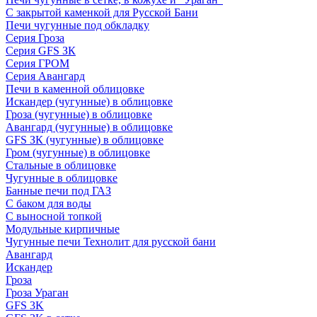
С закрытой каменкой для Русской Бани
Печи чугунные под обкладку
Серия Гроза
Серия GFS ЗК
Серия ГРОМ
Серия Авангард
Печи в каменной облицовке
Искандер (чугунные) в облицовке
Гроза (чугунные) в облицовке
Авангард (чугунные) в облицовке
GFS ЗК (чугунные) в облицовке
Гром (чугунные) в облицовке
Стальные в облицовке
Чугунные в облицовке
Банные печи под ГАЗ
С баком для воды
С выносной топкой
Модульные кирпичные
Чугунные печи Технолит для русской бани
Авангард
Искандер
Гроза
Гроза Ураган
GFS 3K