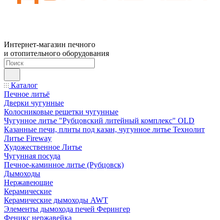
Интернет-магазин печного
и отопительного оборудования
Каталог
Печное литьё
Дверки чугунные
Колосниковые решетки чугунные
Чугунное литье "Рубцовский литейный комплекс" OLD
Казанные печи, плиты под казан, чугунное литье Технолит
Литье Fireway
Художественное Литье
Чугунная посуда
Печное-каминное литье (Рубцовск)
Дымоходы
Нержавеющие
Керамические
Керамические дымоходы AWT
Элементы дымохода печей Ферингер
Феникс нержавейка