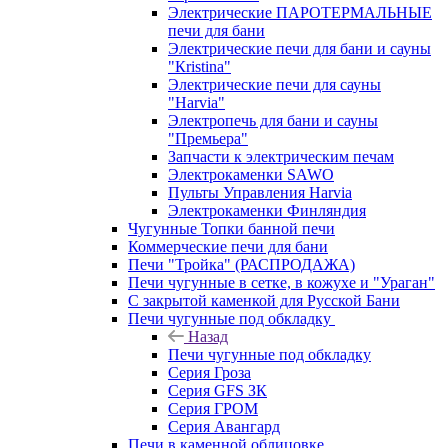
Электрические ПАРОТЕРМАЛЬНЫЕ
печи для бани
Электрические печи для бани и сауны
"Кristina"
Электрические печи для сауны
"Harvia"
Электропечь для бани и сауны
"Премьера"
Запчасти к электрическим печам
Электрокаменки SAWO
Пульты Управления Harvia
Электрокаменки Финляндия
Чугунные Топки банной печи
Коммерческие печи для бани
Печи "Тройка" (РАСПРОДАЖА)
Печи чугунные в сетке, в кожухе и "Ураган"
С закрытой каменкой для Русской Бани
Печи чугунные под обкладку
Назад
Печи чугунные под обкладку
Серия Гроза
Серия GFS ЗК
Серия ГРОМ
Серия Авангард
Печи в каменной облицовке