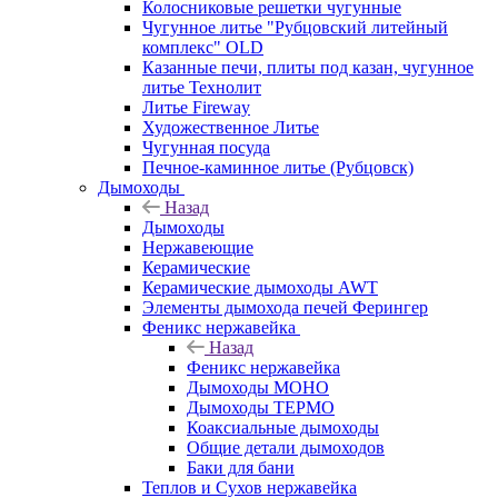
Колосниковые решетки чугунные
Чугунное литье "Рубцовский литейный
комплекс" OLD
Казанные печи, плиты под казан, чугунное
литье Технолит
Литье Fireway
Художественное Литье
Чугунная посуда
Печное-каминное литье (Рубцовск)
Дымоходы
Назад
Дымоходы
Нержавеющие
Керамические
Керамические дымоходы AWT
Элементы дымохода печей Ферингер
Феникс нержавейка
Назад
Феникс нержавейка
Дымоходы МОНО
Дымоходы ТЕРМО
Коаксиальные дымоходы
Общие детали дымоходов
Баки для бани
Теплов и Сухов нержавейка