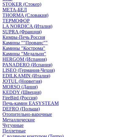
STOKER (Стокер)
МЕТА-БЕЛ
THORMA (Словакия)
ТЕРМОФОР
LA NORDICA (Италия)
SUPRA (Франция)
Кимры-Печь Россия
Камины ""Прованс""
Камины "Кострома"
Камины "Медальон"
HERGOM (Испания)
PANADERO (Испания)
LISEO (Германия-Чехия)
EDILKAMIN (Италия)
JOTUL (Норвегия)
MORSO (Дания)
KEDDY (Швеция)
FireBird (Россия)
Печь-камин EASYSTEAM
DEFRO (Польша)
Отопительно-варочные
Металлические
Чугунные
Пеллетные
С водяным контуром (Termo)