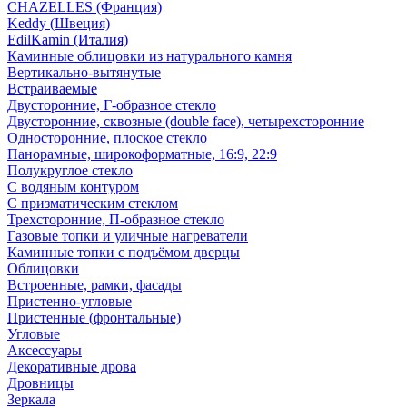
CHAZELLES (Франция)
Keddy (Швеция)
EdilKamin (Италия)
Каминные облицовки из натурального камня
Вертикально-вытянутые
Встраиваемые
Двусторонние, Г-образное стекло
Двусторонние, сквозные (double face), четырехсторонние
Односторонние, плоское стекло
Панорамные, широкоформатные, 16:9, 22:9
Полукруглое стекло
С водяным контуром
С призматическим стеклом
Трехсторонние, П-образное стекло
Газовые топки и уличные нагреватели
Каминные топки с подъёмом дверцы
Облицовки
Встроенные, рамки, фасады
Пристенно-угловые
Пристенные (фронтальные)
Угловые
Аксессуары
Декоративные дрова
Дровницы
Зеркала