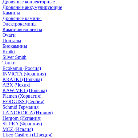
Дровяные конвекторные
Дровяные аккумулирующие
Камины
Дровяные камины
Электрокамины
Каминокомплекты
Очаги
Порталы
Биокамины
Kratki
Silver Smith
Топки
Ecokamin (Россия)
INVICTA (Франция)
KRATKI (Польша)
ABX (Чехия)
KAW-MET (Польша)
Plamen (Хорватия)
FERGUSS (Сербия)
Schmid Германия
LA NORDICA (Италия)
Hergom (Испания)
SUPRA (Франция)
MCZ (Италия)
Liseo Castiron (Швеция)