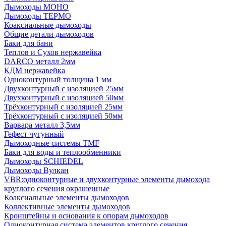
Дымоходы МОНО
Дымоходы ТЕРМО
Коаксиальные дымоходы
Общие детали дымоходов
Баки для бани
Теплов и Сухов нержавейка
DARCO металл 2мм
КДМ нержавейка
Одноконтурный толщина 1 мм
Двухконтурный с изоляцией 25мм
Двухконтурный с изоляцией 50мм
Трёхконтурный с изоляцией 25мм
Трёхконтурный с изоляцией 50мм
Варвара металл 3,5мм
Гефест чугунный
Дымоходные системы TMF
Баки для воды и теплообменники
Дымоходы SCHIEDEL
Дымоходы Вулкан
VBR:одноконтурные и двухконтурные элементы дымохода
круглого сечения окрашенные
Коаксиальные элементы дымоходов
Коллективные элементы дымоходов
Кронштейны и основания к опорам дымоходов
Одноконтурная система элементов круглого сечения