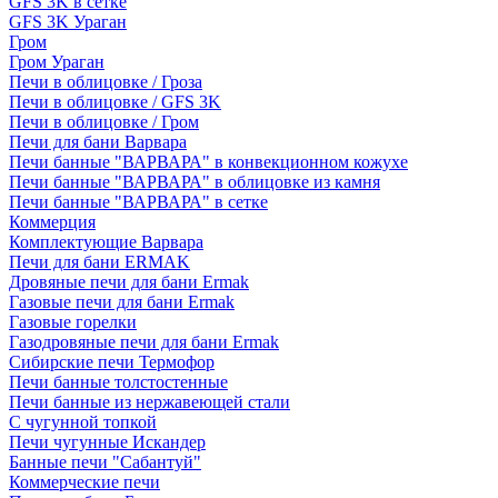
GFS 3K в сетке
GFS 3K Ураган
Гром
Гром Ураган
Печи в облицовке / Гроза
Печи в облицовке / GFS 3K
Печи в облицовке / Гром
Печи для бани Варвара
Печи банные "ВАРВАРА" в конвекционном кожухе
Печи банные "ВАРВАРА" в облицовке из камня
Печи банные "ВАРВАРА" в сетке
Коммерция
Комплектующие Варвара
Печи для бани ERMAK
Дровяные печи для бани Ermak
Газовые печи для бани Ermak
Газовые горелки
Газодровяные печи для бани Ermak
Сибирские печи Термофор
Печи банные толстостенные
Печи банные из нержавеющей стали
С чугунной топкой
Печи чугунные Искандер
Банные печи "Сабантуй"
Коммерческие печи