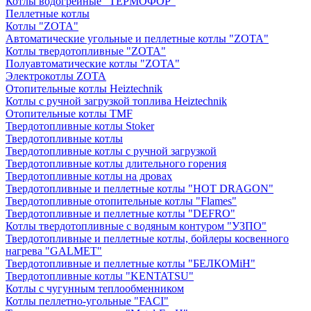
Котлы водогрейные "ТЕРМОФОР"
Пеллетные котлы
Котлы "ZOTA"
Автоматические угольные и пеллетные котлы "ZOTA"
Котлы твердотопливные "ZOTA"
Полуавтоматические котлы "ZOTA"
Электрокотлы ZOTA
Отопительные котлы Heiztechnik
Котлы с ручной загрузкой топлива Heiztechnik
Отопительные котлы TMF
Твердотопливные котлы Stoker
Твердотопливные котлы
Твердотопливные котлы с ручной загрузкой
Твердотопливные котлы длительного горения
Твердотопливные котлы на дровах
Твердотопливные и пеллетные котлы "HOT DRAGON"
Твердотопливные отопительные котлы "Flames"
Твердотопливные и пеллетные котлы "DEFRO"
Котлы твердотопливные с водяным контуром "УЗПО"
Твердотопливные и пеллетные котлы, бойлеры косвенного
нагрева "GALMET"
Твердотопливные и пеллетные котлы "БЕЛКОМiН"
Твердотопливные котлы "KENTATSU"
Котлы с чугунным теплообменником
Котлы пеллетно-угольные "FACI"