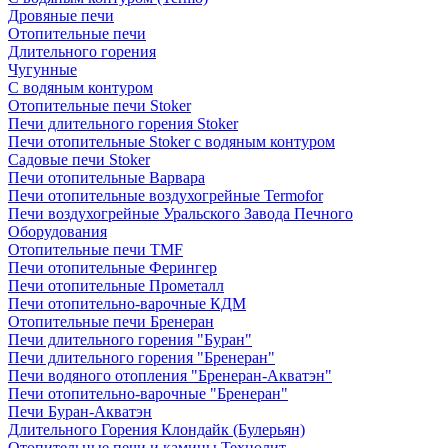
Дровяные печи
Отопительные печи
Длительного горения
Чугунные
C водяным контуром
Отопительные печи Stoker
Печи длительного горения Stoker
Печи отопительные Stoker с водяным контуром
Садовые печи Stoker
Печи отопительные Варвара
Печи отопительные воздухогрейные Termofor
Печи воздухогрейные Уральского Завода Печного
Оборудования
Отопительные печи TMF
Печи отопительные Ферингер
Печи отопительные Прометалл
Печи отопительно-варочные КДМ
Отопительные печи Бренеран
Печи длительного горения "Буран"
Печи длительного горения "Бренеран"
Печи водяного отопления "Бренеран-Акватэн"
Печи отопительно-варочные "Бренеран"
Печи Буран-Акватэн
Длительного Горения Клондайк (Булерьян)
Отопительные печи и камины Технолит