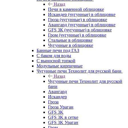
Назад
Печи в каменной облицовке
Искандер (чугунные) в облицовке
Гроза (чугунные) в облицовке
Авангард (чугунные) в облицовке
GFS ЗК (чугунные) в облицовке
Гром (чугунные) в облицовке
Стальные в облицовке
Чугунные в облицовке
Банные печи под ГАЗ
С баком для воды
С выносной топкой
Модульные кирпичные
Чугунные печи Технолит для русской бани
Назад
Чугунные печи Технолит для русской
бани
Авангард
Искандер
Гроза
Гроза Ураган
GFS 3K
GFS 3K в сетке
GFS 3K Ураган
Гром