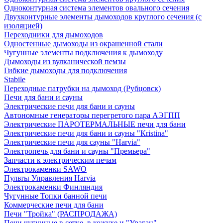
Одноконтурная система элементов овального сечения
Двухконтурные элементы дымоходов круглого сечения (с
изоляцией)
Переходники для дымоходов
Одностенные дымоходы из окрашенной стали
Чугунные элементы подключения к дымоходу
Дымоходы из вулканической пемзы
Гибкие дымоходы для подключения
Stabile
Переходные патрубки на дымоход (Рубцовск)
Печи для бани и сауны
Электрические печи для бани и сауны
Автономные генераторы перегретого пара АЭГПП
Электрические ПАРОТЕРМАЛЬНЫЕ печи для бани
Электрические печи для бани и сауны "Кristina"
Электрические печи для сауны "Harvia"
Электропечь для бани и сауны "Премьера"
Запчасти к электрическим печам
Электрокаменки SAWO
Пульты Управления Harvia
Электрокаменки Финляндия
Чугунные Топки банной печи
Коммерческие печи для бани
Печи "Тройка" (РАСПРОДАЖА)
Печи чугунные в сетке, в кожухе и "Ураган"