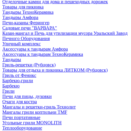
Отделочные камни для дома и пешеходных дорожек
Товары для пикника
Тандыры ТехноКерамика
Тандыры Амфора
Печи-казаны Ферингер
Садовые печи "ВАРВАРА"
Казан-мангал и Печь для утилизации мусора Уральский Завод
Печного Оборудования
Уличный комплекс
Аксессуары к тандырам Амфора
Аксессуары к тандырам ТехноКерамика
Тандыры
Гриль-решетки (Рубцовск)
Товары для отдыха и пикника ЛИТКОМ (Рубцовск)
Гриль от Феникс
Барбекю-грили
Барбекю
Грили
Печи для пицы, духовки
Очаги для костра
Мангалы и решетки-гриль Технолит
Мангалы грили коптильни TMF
Печи портативные
Угольные грили MONOLITH
Теплооборудование