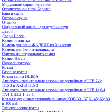
Модульные кирпичные печи
Отопительные печи Березка
Баня и сауна
Готовые сауны
Отделка
Натуральный камень для отделки саун
Двери
Двери Harvia
Камни и плитка
Камень для бани ЖАДЕИТ из Хакассии
Камень для бани и ландшафта
Плитка из натурального камня
Камни Harvia
Парогенераторы
Котлы
Газовые котлы
Котлы серии ИШМА
Аппараты отопительные газовые водогрейные АОГВ 7-3;
11,6-3 и АКГВ 11,6-3
Аппараты отопительные газовые водогрейные АОГВ 11,6-1;
17,4-1; 23,2-1; 29-1
Котлы с чугунным теплообменником КОВ 30 . 37,5 . 45; 63; 80
и 100 кВт
Электрические котлы