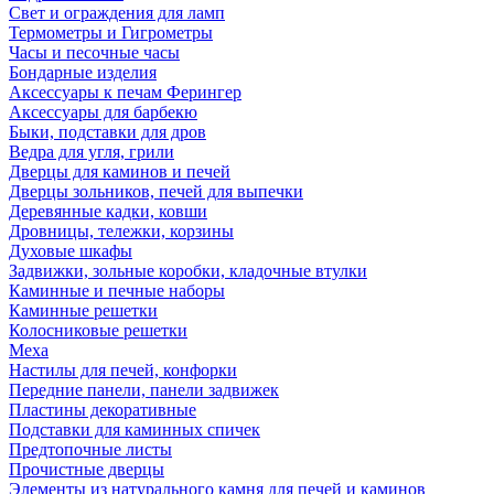
Свет и ограждения для ламп
Термометры и Гигрометры
Часы и песочные часы
Бондарные изделия
Аксессуары к печам Ферингер
Аксессуары для барбекю
Быки, подставки для дров
Ведра для угля, грили
Дверцы для каминов и печей
Дверцы зольников, печей для выпечки
Деревянные кадки, ковши
Дровницы, тележки, корзины
Духовые шкафы
Задвижки, зольные коробки, кладочные втулки
Каминные и печные наборы
Каминные решетки
Колосниковые решетки
Меха
Настилы для печей, конфорки
Передние панели, панели задвижек
Пластины декоративные
Подставки для каминных спичек
Предтопочные листы
Прочистные дверцы
Элементы из натурального камня для печей и каминов