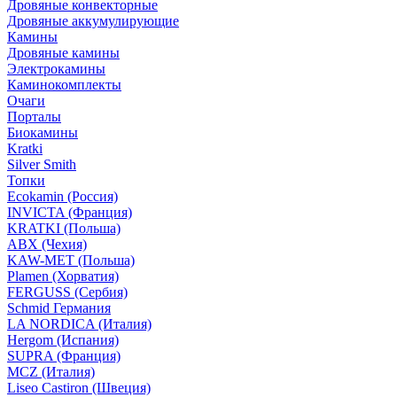
Дровяные конвекторные
Дровяные аккумулирующие
Камины
Дровяные камины
Электрокамины
Каминокомплекты
Очаги
Порталы
Биокамины
Kratki
Silver Smith
Топки
Ecokamin (Россия)
INVICTA (Франция)
KRATKI (Польша)
ABX (Чехия)
KAW-MET (Польша)
Plamen (Хорватия)
FERGUSS (Сербия)
Schmid Германия
LA NORDICA (Италия)
Hergom (Испания)
SUPRA (Франция)
MCZ (Италия)
Liseo Castiron (Швеция)