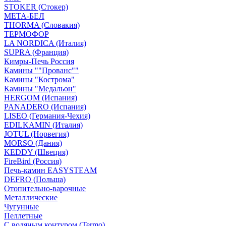
STOKER (Стокер)
МЕТА-БЕЛ
THORMA (Словакия)
ТЕРМОФОР
LA NORDICA (Италия)
SUPRA (Франция)
Кимры-Печь Россия
Камины ""Прованс""
Камины "Кострома"
Камины "Медальон"
HERGOM (Испания)
PANADERO (Испания)
LISEO (Германия-Чехия)
EDILKAMIN (Италия)
JOTUL (Норвегия)
MORSO (Дания)
KEDDY (Швеция)
FireBird (Россия)
Печь-камин EASYSTEAM
DEFRO (Польша)
Отопительно-варочные
Металлические
Чугунные
Пеллетные
С водяным контуром (Termo)