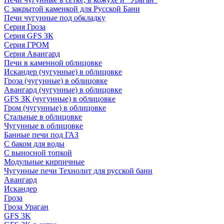
С закрытой каменкой для Русской Бани
Печи чугунные под обкладку
Серия Гроза
Серия GFS ЗК
Серия ГРОМ
Серия Авангард
Печи в каменной облицовке
Искандер (чугунные) в облицовке
Гроза (чугунные) в облицовке
Авангард (чугунные) в облицовке
GFS ЗК (чугунные) в облицовке
Гром (чугунные) в облицовке
Стальные в облицовке
Чугунные в облицовке
Банные печи под ГАЗ
С баком для воды
С выносной топкой
Модульные кирпичные
Чугунные печи Технолит для русской бани
Авангард
Искандер
Гроза
Гроза Ураган
GFS 3K