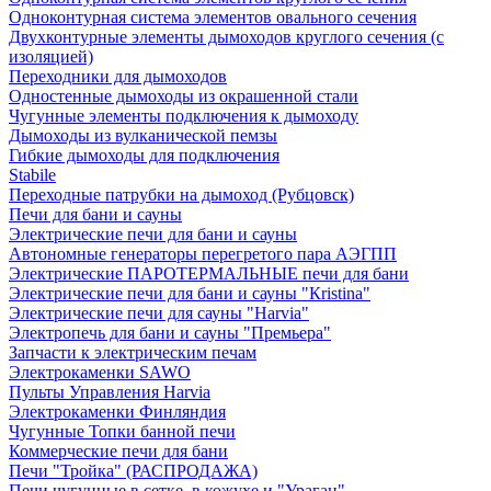
Одноконтурная система элементов овального сечения
Двухконтурные элементы дымоходов круглого сечения (с
изоляцией)
Переходники для дымоходов
Одностенные дымоходы из окрашенной стали
Чугунные элементы подключения к дымоходу
Дымоходы из вулканической пемзы
Гибкие дымоходы для подключения
Stabile
Переходные патрубки на дымоход (Рубцовск)
Печи для бани и сауны
Электрические печи для бани и сауны
Автономные генераторы перегретого пара АЭГПП
Электрические ПАРОТЕРМАЛЬНЫЕ печи для бани
Электрические печи для бани и сауны "Кristina"
Электрические печи для сауны "Harvia"
Электропечь для бани и сауны "Премьера"
Запчасти к электрическим печам
Электрокаменки SAWO
Пульты Управления Harvia
Электрокаменки Финляндия
Чугунные Топки банной печи
Коммерческие печи для бани
Печи "Тройка" (РАСПРОДАЖА)
Печи чугунные в сетке, в кожухе и "Ураган"