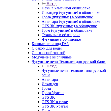
Назад
Печи в каменной облицовке
Искандер (чугунные) в облицовке
Гроза (чугунные) в облицовке
Авангард (чугунные) в облицовке
GFS ЗК (чугунные) в облицовке
Гром (чугунные) в облицовке
Стальные в облицовке
Чугунные в облицовке
Банные печи под ГАЗ
С баком для воды
С выносной топкой
Модульные кирпичные
Чугунные печи Технолит для русской бани
Назад
Чугунные печи Технолит для русской
бани
Авангард
Искандер
Гроза
Гроза Ураган
GFS 3K
GFS 3K в сетке
GFS 3K Ураган
Гром