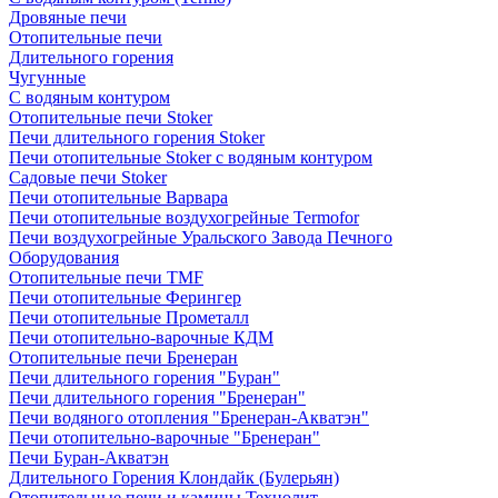
Дровяные печи
Отопительные печи
Длительного горения
Чугунные
C водяным контуром
Отопительные печи Stoker
Печи длительного горения Stoker
Печи отопительные Stoker с водяным контуром
Садовые печи Stoker
Печи отопительные Варвара
Печи отопительные воздухогрейные Termofor
Печи воздухогрейные Уральского Завода Печного
Оборудования
Отопительные печи TMF
Печи отопительные Ферингер
Печи отопительные Прометалл
Печи отопительно-варочные КДМ
Отопительные печи Бренеран
Печи длительного горения "Буран"
Печи длительного горения "Бренеран"
Печи водяного отопления "Бренеран-Акватэн"
Печи отопительно-варочные "Бренеран"
Печи Буран-Акватэн
Длительного Горения Клондайк (Булерьян)
Отопительные печи и камины Технолит