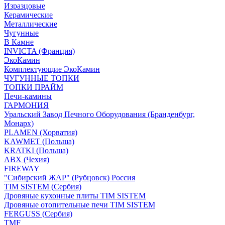
Изразцовые
Керамические
Металлические
Чугунные
В Камне
INVICTA (Франция)
ЭкоКамин
Комплектующие ЭкоКамин
ЧУГУННЫЕ ТОПКИ
ТОПКИ ПРАЙМ
Печи-камины
ГАРМОНИЯ
Уральский Завод Печного Оборудования (Бранденбург,
Монарх)
PLAMEN (Хорватия)
KAWMET (Польша)
KRATKI (Польша)
ABX (Чехия)
FIREWAY
"Сибирский ЖАР" (Рубцовск) Россия
TIM SISTEM (Сербия)
Дровяные кухонные плиты TIM SISTEM
Дровяные отопительные печи TIM SISTEM
FERGUSS (Сербия)
TMF