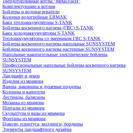
Твердотопливные котлы "Metal-FacH"
Комплектующие к котлам
Бойлеры и водонагреватели
Колонки водогрейные ERMAK
Баки теплоаккумуляторы S-TANK
Бойлеры косвенного нагрева (ГВС) S-TANK
Баки холодоаккумуляторы S-TANK
Теплоаккумуляторы со змеевиком ГВС S-TANK
Бойлеры косвенного нагрева напольные SUNSYSTEM
Бойлеры косвенного нагрева настенные SUNSYSTEM
Напольные накопительные электрические бойлеры
SUNSYSTEM
Профессиональные напольные бойлеры косвенного нагрева
SUNSYSTEM
Ландшафт и декор
Изделия из мрамора
Ванны, раковины и душевые поддоны
Колонны и капители
Лестницы, балясины
Мозаика из мрамора
Порталы из мрамора
Скульптура и вазы из мрамора
Фонтаны из мрамора
Цоколи, плинтуса, молдинги, бордюры
Элементы ландшафтного дизайна