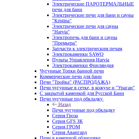
Электрические ПАРОТЕРМАЛЬНЫЕ
печи для бани
Электрические печи для бани и сауны
"Кristina"
Электрические печи для сауны
"Harvia"
Электропечь для бани и сауны
"Премьера"
Запчасти к электрическим печам
Электрокаменки SAWO
Пульты Управления Harvia
Электрокаменки Финляндия
Чугунные Топки банной печи
Коммерческие печи для бани
Печи "Тройка" (РАСПРОДАЖА)
Печи чугунные в сетке, в кожухе и "Ураган"
С закрытой каменкой для Русской Бани
Печи чугунные под обкладку
Назад
Печи чугунные под обкладку
Серия Гроза
Серия GFS ЗК
Серия ГРОМ
Серия Авангард
Печи в каменной облицовке