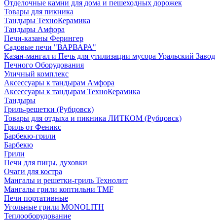
Отделочные камни для дома и пешеходных дорожек
Товары для пикника
Тандыры ТехноКерамика
Тандыры Амфора
Печи-казаны Ферингер
Садовые печи "ВАРВАРА"
Казан-мангал и Печь для утилизации мусора Уральский Завод
Печного Оборудования
Уличный комплекс
Аксессуары к тандырам Амфора
Аксессуары к тандырам ТехноКерамика
Тандыры
Гриль-решетки (Рубцовск)
Товары для отдыха и пикника ЛИТКОМ (Рубцовск)
Гриль от Феникс
Барбекю-грили
Барбекю
Грили
Печи для пицы, духовки
Очаги для костра
Мангалы и решетки-гриль Технолит
Мангалы грили коптильни TMF
Печи портативные
Угольные грили MONOLITH
Теплооборудование