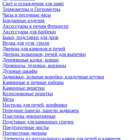
Свет и ограждения для ламп
Термометры и Гигрометры
Часы и песочные часы
Бондарные изделия
Аксессуары к печам Ферингер
Аксессуары для барбекю
Быки, подставки для дров
Ведра для угля, грили
Дверцы для каминов и печей
Дверцы зольников, печей для выпечки
Деревянные кадки, ковши
Дровницы, тележки, корзины
Духовые шкафы
Задвижки, зольные коробки, кладочные втулки
Каминные и печные наборы
Каминные решетки
Колосниковые решетки
Меха
Настилы для печей, конфорки
Передние панели, панели задвижек
Пластины декоративные
Подставки для каминных спичек
Предтопочные листы
Прочистные дверцы
Элементы из натурального камня для печей и каминов