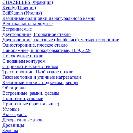
CHAZELLES (Франция)
Keddy (Швеция)
EdilKamin (Италия)
Каминные облицовки из натурального камня
Вертикально-вытянутые
Встраиваемые
Двусторонние, Г-образное стекло
Двусторонние, сквозные (double face), четырехсторонние
Односторонние, плоское стекло
Панорамные, широкоформатные, 16:9, 22:9
Полукруглое стекло
С водяным контуром
С призматическим стеклом
Трехсторонние, П-образное стекло
Газовые топки и уличные нагреватели
Каминные топки с подъёмом дверцы
Облицовки
Встроенные, рамки, фасады
Пристенно-угловые
Пристенные (фронтальные)
Угловые
Аксессуары
Декоративные дрова
Дровницы
Зеркала