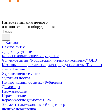
Интернет-магазин печного
и отопительного оборудования
Каталог
Печное литьё
Дверки чугунные
Колосниковые решетки чугунные
Чугунное литье "Рубцовский литейный комплекс" OLD
Казанные печи, плиты под казан, чугунное литье Технолит
Литье Fireway
Художественное Литье
Чугунная посуда
Печное-каминное литье (Рубцовск)
Дымоходы
Нержавеющие
Керамические
Керамические дымоходы AWT
Элементы дымохода печей Ферингер
Феникс нержавейка