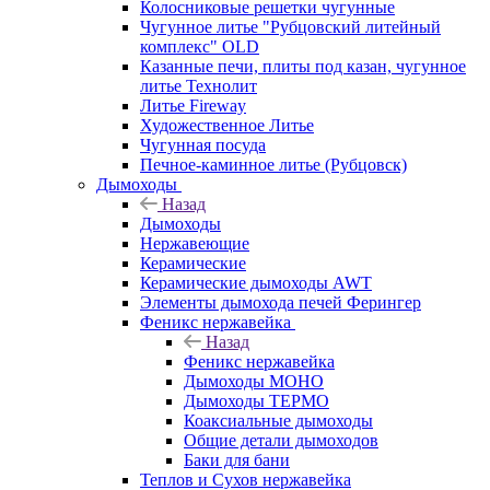
Колосниковые решетки чугунные
Чугунное литье "Рубцовский литейный
комплекс" OLD
Казанные печи, плиты под казан, чугунное
литье Технолит
Литье Fireway
Художественное Литье
Чугунная посуда
Печное-каминное литье (Рубцовск)
Дымоходы
Назад
Дымоходы
Нержавеющие
Керамические
Керамические дымоходы AWT
Элементы дымохода печей Ферингер
Феникс нержавейка
Назад
Феникс нержавейка
Дымоходы МОНО
Дымоходы ТЕРМО
Коаксиальные дымоходы
Общие детали дымоходов
Баки для бани
Теплов и Сухов нержавейка