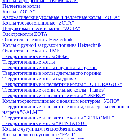
Котлы водогрейные "ТЕРМОФОР"
Пеллетные котлы
Котлы "ZOTA"
Автоматические угольные и пеллетные котлы "ZOTA"
Котлы твердотопливные "ZOTA"
Полуавтоматические котлы "ZOTA"
Электрокотлы ZOTA
Отопительные котлы Heiztechnik
Котлы с ручной загрузкой топлива Heiztechnik
Отопительные котлы TMF
Твердотопливные котлы Stoker
Твердотопливные котлы
Твердотопливные котлы с ручной загрузкой
Твердотопливные котлы длительного горения
Твердотопливные котлы на дровах
Твердотопливные и пеллетные котлы "HOT DRAGON"
Твердотопливные отопительные котлы "Flames"
Твердотопливные и пеллетные котлы "DEFRO"
Котлы твердотопливные с водяным контуром "УЗПО"
Твердотопливные и пеллетные котлы, бойлеры косвенного
нагрева "GALMET"
Твердотопливные и пеллетные котлы "БЕЛКОМiН"
Твердотопливные котлы "KENTATSU"
Котлы с чугунным теплообменником
Котлы пеллетно-угольные "FACI"