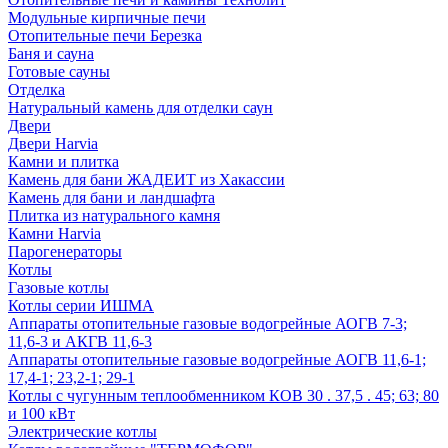
Модульные кирпичные печи
Отопительные печи Березка
Баня и сауна
Готовые сауны
Отделка
Натуральный камень для отделки саун
Двери
Двери Harvia
Камни и плитка
Камень для бани ЖАДЕИТ из Хакассии
Камень для бани и ландшафта
Плитка из натурального камня
Камни Harvia
Парогенераторы
Котлы
Газовые котлы
Котлы серии ИШМА
Аппараты отопительные газовые водогрейные АОГВ 7-3;
11,6-3 и АКГВ 11,6-3
Аппараты отопительные газовые водогрейные АОГВ 11,6-1;
17,4-1; 23,2-1; 29-1
Котлы с чугунным теплообменником КОВ 30 . 37,5 . 45; 63; 80
и 100 кВт
Электрические котлы