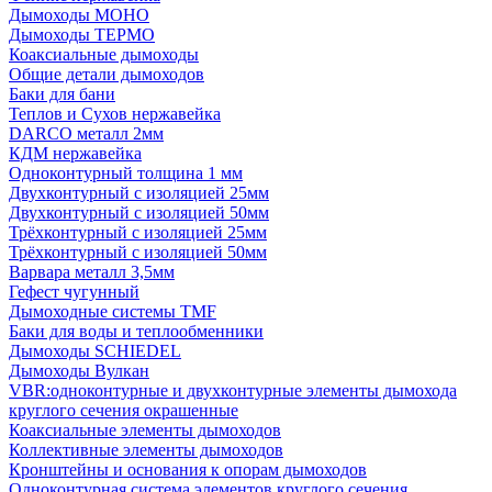
Дымоходы МОНО
Дымоходы ТЕРМО
Коаксиальные дымоходы
Общие детали дымоходов
Баки для бани
Теплов и Сухов нержавейка
DARCO металл 2мм
КДМ нержавейка
Одноконтурный толщина 1 мм
Двухконтурный с изоляцией 25мм
Двухконтурный с изоляцией 50мм
Трёхконтурный с изоляцией 25мм
Трёхконтурный с изоляцией 50мм
Варвара металл 3,5мм
Гефест чугунный
Дымоходные системы TMF
Баки для воды и теплообменники
Дымоходы SCHIEDEL
Дымоходы Вулкан
VBR:одноконтурные и двухконтурные элементы дымохода
круглого сечения окрашенные
Коаксиальные элементы дымоходов
Коллективные элементы дымоходов
Кронштейны и основания к опорам дымоходов
Одноконтурная система элементов круглого сечения