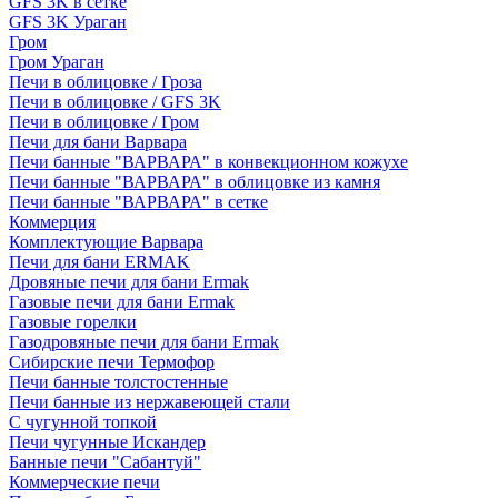
GFS 3K в сетке
GFS 3K Ураган
Гром
Гром Ураган
Печи в облицовке / Гроза
Печи в облицовке / GFS 3K
Печи в облицовке / Гром
Печи для бани Варвара
Печи банные "ВАРВАРА" в конвекционном кожухе
Печи банные "ВАРВАРА" в облицовке из камня
Печи банные "ВАРВАРА" в сетке
Коммерция
Комплектующие Варвара
Печи для бани ERMAK
Дровяные печи для бани Ermak
Газовые печи для бани Ermak
Газовые горелки
Газодровяные печи для бани Ermak
Сибирские печи Термофор
Печи банные толстостенные
Печи банные из нержавеющей стали
С чугунной топкой
Печи чугунные Искандер
Банные печи "Сабантуй"
Коммерческие печи