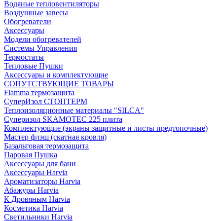
Водяные тепловентиляторы
Воздушные завесы
Обогреватели
Аксессуары
Модели обогревателей
Системы Управления
Термостаты
Тепловые Пушки
Аксессуары и комплектующие
СОПУТСТВУЮЩИЕ ТОВАРЫ
Flamma термозащита
СуперИзол СТОПТЕРМ
Теплоизоляционные материалы "SILCA"
Суперизол SKAMOTEC 225 плита
Комплектующие (экраны защитные и листы предтопочные)
Мастер флэш (скатная кровля)
Базальтовая термозащита
Паровая Пушка
Аксессуары для бани
Аксессуары Harvia
Ароматизаторы Harvia
Абажуры Harvia
К Дровяным Harvia
Косметика Harvia
Светильники Harvia