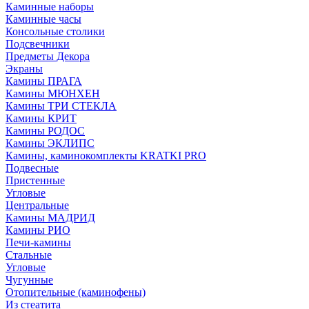
Каминные наборы
Каминные часы
Консольные столики
Подсвечники
Предметы Декора
Экраны
Камины ПРАГА
Камины МЮНХЕН
Камины ТРИ СТЕКЛА
Камины КРИТ
Камины РОДОС
Камины ЭКЛИПС
Камины, каминокомплекты KRATKI PRO
Подвесные
Пристенные
Угловые
Центральные
Камины МАДРИД
Камины РИО
Печи-камины
Стальные
Угловые
Чугунные
Отопительные (каминофены)
Из стеатита