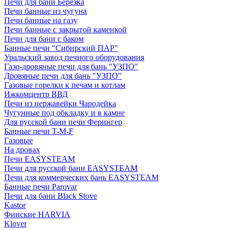
Печи для бани Березка
Печи банные из чугуна
Печи банные на газу
Печи банные с закрытой каменкой
Печи для бани с баком
Банные печи "Сибирский ПАР"
Уральский завод печного оборудования
Газо-дровяные печи для бань "УЗПО"
Дровяные печи для бань "УЗПО"
Газовые горелки к печам и котлам
Ижкомцентр ВВД
Печи из нержавейки Чародейка
Чугунные под обкладку и в камне
Для русской бани печи Ферингер
Банные печи T-M-F
Газовые
На дровах
Печи EASYSTEAM
Печи для русской бани EASYSTEAM
Печи для коммерческих бань EASYSTEAM
Банные печи Parovar
Печи для бани Black Stove
Kastor
Финские HARVIA
Klover