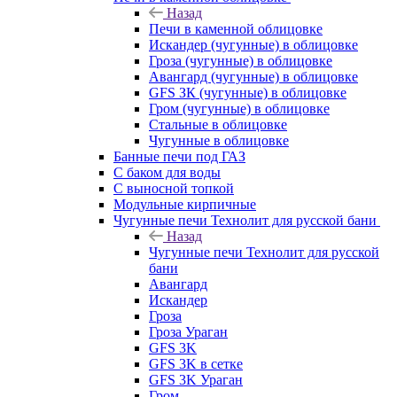
Назад
Печи в каменной облицовке
Искандер (чугунные) в облицовке
Гроза (чугунные) в облицовке
Авангард (чугунные) в облицовке
GFS ЗК (чугунные) в облицовке
Гром (чугунные) в облицовке
Стальные в облицовке
Чугунные в облицовке
Банные печи под ГАЗ
С баком для воды
С выносной топкой
Модульные кирпичные
Чугунные печи Технолит для русской бани
Назад
Чугунные печи Технолит для русской
бани
Авангард
Искандер
Гроза
Гроза Ураган
GFS 3K
GFS 3K в сетке
GFS 3K Ураган
Гром