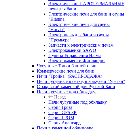
Электрические ПАРОТЕРМАЛЬНЫЕ
печи для бани
Электрические печи для бани и сауны
"Кristina"
Электрические печи для сауны
"Harvia"
Электропечь для бани и сауны
"Премьера"
Запчасти к электрическим печам
Электрокаменки SAWO
Пульты Управления Harvia
Электрокаменки Финляндия
Чугунные Топки банной печи
Коммерческие печи для бани
Печи "Тройка" (РАСПРОДАЖА)
Печи чугунные в сетке, в кожухе и "Ураган"
С закрытой каменкой для Русской Бани
Печи чугунные под обкладку
Назад
Печи чугунные под обкладку
Серия Гроза
Серия GFS ЗК
Серия ГРОМ
Серия Авангард
Печи в каменной облицовке