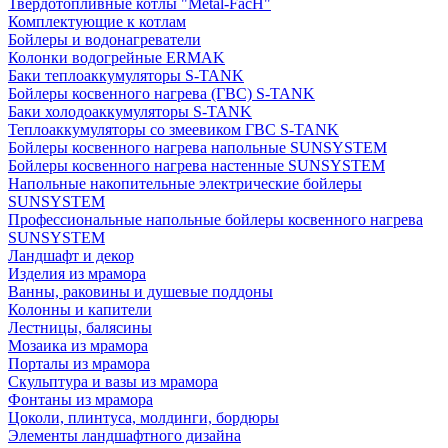
Твердотопливные котлы "Metal-FacH"
Комплектующие к котлам
Бойлеры и водонагреватели
Колонки водогрейные ERMAK
Баки теплоаккумуляторы S-TANK
Бойлеры косвенного нагрева (ГВС) S-TANK
Баки холодоаккумуляторы S-TANK
Теплоаккумуляторы со змеевиком ГВС S-TANK
Бойлеры косвенного нагрева напольные SUNSYSTEM
Бойлеры косвенного нагрева настенные SUNSYSTEM
Напольные накопительные электрические бойлеры
SUNSYSTEM
Профессиональные напольные бойлеры косвенного нагрева
SUNSYSTEM
Ландшафт и декор
Изделия из мрамора
Ванны, раковины и душевые поддоны
Колонны и капители
Лестницы, балясины
Мозаика из мрамора
Порталы из мрамора
Скульптура и вазы из мрамора
Фонтаны из мрамора
Цоколи, плинтуса, молдинги, бордюры
Элементы ландшафтного дизайна