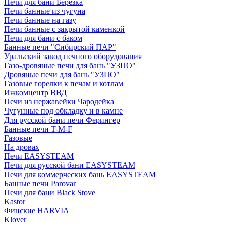
Печи для бани Березка
Печи банные из чугуна
Печи банные на газу
Печи банные с закрытой каменкой
Печи для бани с баком
Банные печи "Сибирский ПАР"
Уральский завод печного оборудования
Газо-дровяные печи для бань "УЗПО"
Дровяные печи для бань "УЗПО"
Газовые горелки к печам и котлам
Ижкомцентр ВВД
Печи из нержавейки Чародейка
Чугунные под обкладку и в камне
Для русской бани печи Ферингер
Банные печи T-M-F
Газовые
На дровах
Печи EASYSTEAM
Печи для русской бани EASYSTEAM
Печи для коммерческих бань EASYSTEAM
Банные печи Parovar
Печи для бани Black Stove
Kastor
Финские HARVIA
Klover