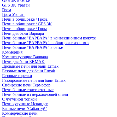
GFS 3K в сетке
GFS 3K Ураган
Гром
Гром Ураган
Печи в облицовке / Гроза
Печи в облицовке / GFS 3K
Печи в облицовке / Гром
Печи для бани Варвара
Печи банные "ВАРВАРА" в конвекционном кожухе
Печи банные "ВАРВАРА" в облицовке из камня
Печи банные "ВАРВАРА" в сетке
Коммерция
Комплектующие Варвара
Печи для бани ERMAK
Дровяные печи для бани Ermak
Газовые печи для бани Ermak
Газовые горелки
Газодровяные печи для бани Ermak
Сибирские печи Термофор
Печи банные толстостенные
Печи банные из нержавеющей стали
С чугунной топкой
Печи чугунные Искандер
Банные печи "Сабантуй"
Коммерческие печи