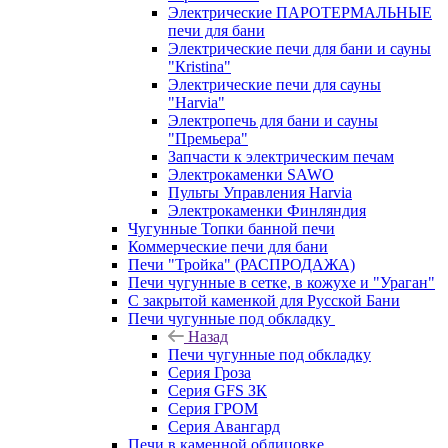
Электрические ПАРОТЕРМАЛЬНЫЕ
печи для бани
Электрические печи для бани и сауны
"Кristina"
Электрические печи для сауны
"Harvia"
Электропечь для бани и сауны
"Премьера"
Запчасти к электрическим печам
Электрокаменки SAWO
Пульты Управления Harvia
Электрокаменки Финляндия
Чугунные Топки банной печи
Коммерческие печи для бани
Печи "Тройка" (РАСПРОДАЖА)
Печи чугунные в сетке, в кожухе и "Ураган"
С закрытой каменкой для Русской Бани
Печи чугунные под обкладку
Назад
Печи чугунные под обкладку
Серия Гроза
Серия GFS ЗК
Серия ГРОМ
Серия Авангард
Печи в каменной облицовке