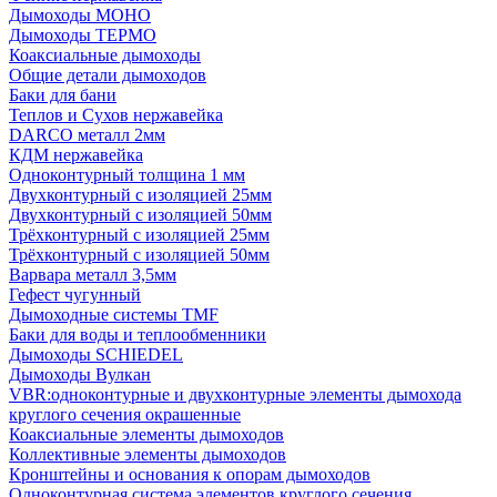
Дымоходы МОНО
Дымоходы ТЕРМО
Коаксиальные дымоходы
Общие детали дымоходов
Баки для бани
Теплов и Сухов нержавейка
DARCO металл 2мм
КДМ нержавейка
Одноконтурный толщина 1 мм
Двухконтурный с изоляцией 25мм
Двухконтурный с изоляцией 50мм
Трёхконтурный с изоляцией 25мм
Трёхконтурный с изоляцией 50мм
Варвара металл 3,5мм
Гефест чугунный
Дымоходные системы TMF
Баки для воды и теплообменники
Дымоходы SCHIEDEL
Дымоходы Вулкан
VBR:одноконтурные и двухконтурные элементы дымохода
круглого сечения окрашенные
Коаксиальные элементы дымоходов
Коллективные элементы дымоходов
Кронштейны и основания к опорам дымоходов
Одноконтурная система элементов круглого сечения