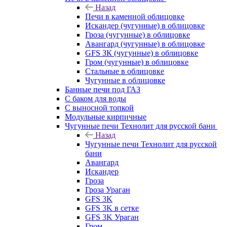
Назад
Печи в каменной облицовке
Искандер (чугунные) в облицовке
Гроза (чугунные) в облицовке
Авангард (чугунные) в облицовке
GFS ЗК (чугунные) в облицовке
Гром (чугунные) в облицовке
Стальные в облицовке
Чугунные в облицовке
Банные печи под ГАЗ
С баком для воды
С выносной топкой
Модульные кирпичные
Чугунные печи Технолит для русской бани
Назад
Чугунные печи Технолит для русской
бани
Авангард
Искандер
Гроза
Гроза Ураган
GFS 3K
GFS 3K в сетке
GFS 3K Ураган
Гром