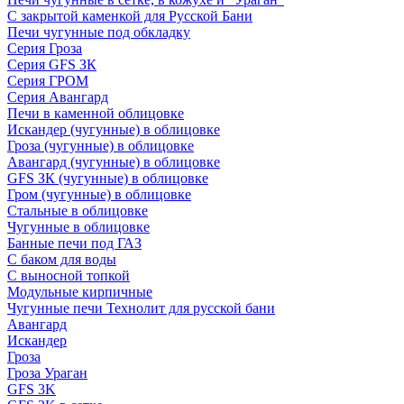
С закрытой каменкой для Русской Бани
Печи чугунные под обкладку
Серия Гроза
Серия GFS ЗК
Серия ГРОМ
Серия Авангард
Печи в каменной облицовке
Искандер (чугунные) в облицовке
Гроза (чугунные) в облицовке
Авангард (чугунные) в облицовке
GFS ЗК (чугунные) в облицовке
Гром (чугунные) в облицовке
Стальные в облицовке
Чугунные в облицовке
Банные печи под ГАЗ
С баком для воды
С выносной топкой
Модульные кирпичные
Чугунные печи Технолит для русской бани
Авангард
Искандер
Гроза
Гроза Ураган
GFS 3K