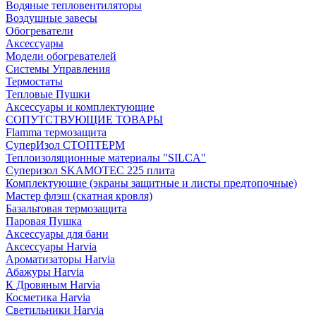
Водяные тепловентиляторы
Воздушные завесы
Обогреватели
Аксессуары
Модели обогревателей
Системы Управления
Термостаты
Тепловые Пушки
Аксессуары и комплектующие
СОПУТСТВУЮЩИЕ ТОВАРЫ
Flamma термозащита
СуперИзол СТОПТЕРМ
Теплоизоляционные материалы "SILCA"
Суперизол SKAMOTEC 225 плита
Комплектующие (экраны защитные и листы предтопочные)
Мастер флэш (скатная кровля)
Базальтовая термозащита
Паровая Пушка
Аксессуары для бани
Аксессуары Harvia
Ароматизаторы Harvia
Абажуры Harvia
К Дровяным Harvia
Косметика Harvia
Светильники Harvia