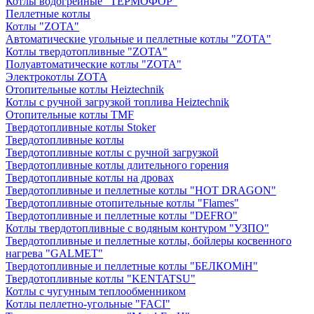
Котлы водогрейные "ТЕРМОФОР"
Пеллетные котлы
Котлы "ZOTA"
Автоматические угольные и пеллетные котлы "ZOTA"
Котлы твердотопливные "ZOTA"
Полуавтоматические котлы "ZOTA"
Электрокотлы ZOTA
Отопительные котлы Heiztechnik
Котлы с ручной загрузкой топлива Heiztechnik
Отопительные котлы TMF
Твердотопливные котлы Stoker
Твердотопливные котлы
Твердотопливные котлы с ручной загрузкой
Твердотопливные котлы длительного горения
Твердотопливные котлы на дровах
Твердотопливные и пеллетные котлы "HOT DRAGON"
Твердотопливные отопительные котлы "Flames"
Твердотопливные и пеллетные котлы "DEFRO"
Котлы твердотопливные с водяным контуром "УЗПО"
Твердотопливные и пеллетные котлы, бойлеры косвенного
нагрева "GALMET"
Твердотопливные и пеллетные котлы "БЕЛКОМiН"
Твердотопливные котлы "KENTATSU"
Котлы с чугунным теплообменником
Котлы пеллетно-угольные "FACI"