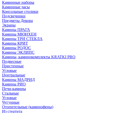
Каминные наборы
Каминные часы
Консольные столики
Подсвечники
Предметы Декора
Экраны
Камины ПРАГА
Камины МЮНХЕН
Камины ТРИ СТЕКЛА
Камины КРИТ
Камины РОДОС
Камины ЭКЛИПС
Камины, каминокомплекты KRATKI PRO
Подвесные
Пристенные
Угловые
Центральные
Камины МАДРИД
Камины РИО
Печи-камины
Стальные
Угловые
Чугунные
Отопительные (каминофены)
Из стеатита