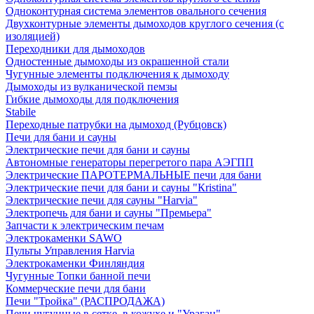
Одноконтурная система элементов овального сечения
Двухконтурные элементы дымоходов круглого сечения (с
изоляцией)
Переходники для дымоходов
Одностенные дымоходы из окрашенной стали
Чугунные элементы подключения к дымоходу
Дымоходы из вулканической пемзы
Гибкие дымоходы для подключения
Stabile
Переходные патрубки на дымоход (Рубцовск)
Печи для бани и сауны
Электрические печи для бани и сауны
Автономные генераторы перегретого пара АЭГПП
Электрические ПАРОТЕРМАЛЬНЫЕ печи для бани
Электрические печи для бани и сауны "Кristina"
Электрические печи для сауны "Harvia"
Электропечь для бани и сауны "Премьера"
Запчасти к электрическим печам
Электрокаменки SAWO
Пульты Управления Harvia
Электрокаменки Финляндия
Чугунные Топки банной печи
Коммерческие печи для бани
Печи "Тройка" (РАСПРОДАЖА)
Печи чугунные в сетке, в кожухе и "Ураган"