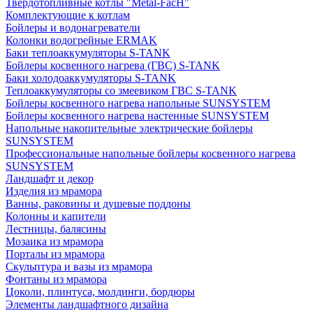
Твердотопливные котлы "Metal-FacH"
Комплектующие к котлам
Бойлеры и водонагреватели
Колонки водогрейные ERMAK
Баки теплоаккумуляторы S-TANK
Бойлеры косвенного нагрева (ГВС) S-TANK
Баки холодоаккумуляторы S-TANK
Теплоаккумуляторы со змеевиком ГВС S-TANK
Бойлеры косвенного нагрева напольные SUNSYSTEM
Бойлеры косвенного нагрева настенные SUNSYSTEM
Напольные накопительные электрические бойлеры
SUNSYSTEM
Профессиональные напольные бойлеры косвенного нагрева
SUNSYSTEM
Ландшафт и декор
Изделия из мрамора
Ванны, раковины и душевые поддоны
Колонны и капители
Лестницы, балясины
Мозаика из мрамора
Порталы из мрамора
Скульптура и вазы из мрамора
Фонтаны из мрамора
Цоколи, плинтуса, молдинги, бордюры
Элементы ландшафтного дизайна