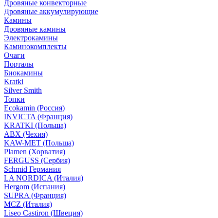
Дровяные конвекторные
Дровяные аккумулирующие
Камины
Дровяные камины
Электрокамины
Каминокомплекты
Очаги
Порталы
Биокамины
Kratki
Silver Smith
Топки
Ecokamin (Россия)
INVICTA (Франция)
KRATKI (Польша)
ABX (Чехия)
KAW-MET (Польша)
Plamen (Хорватия)
FERGUSS (Сербия)
Schmid Германия
LA NORDICA (Италия)
Hergom (Испания)
SUPRA (Франция)
MCZ (Италия)
Liseo Castiron (Швеция)