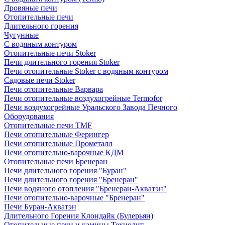
Дровяные печи
Отопительные печи
Длительного горения
Чугунные
C водяным контуром
Отопительные печи Stoker
Печи длительного горения Stoker
Печи отопительные Stoker с водяным контуром
Садовые печи Stoker
Печи отопительные Варвара
Печи отопительные воздухогрейные Termofor
Печи воздухогрейные Уральского Завода Печного
Оборудования
Отопительные печи TMF
Печи отопительные Ферингер
Печи отопительные Прометалл
Печи отопительно-варочные КДМ
Отопительные печи Бренеран
Печи длительного горения "Буран"
Печи длительного горения "Бренеран"
Печи водяного отопления "Бренеран-Акватэн"
Печи отопительно-варочные "Бренеран"
Печи Буран-Акватэн
Длительного Горения Клондайк (Булерьян)
Отопительные печи и камины Технолит