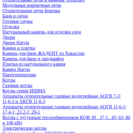
Модульные кирпичные печи
Отопительные печи Березка
Баня и сауна
Готовые сауны
Отделка
Натуральный камень для отделки саун
Двери
Двери Harvia
Камни и плитка
Камень для бани ЖАДЕИТ из Хакассии
Камень для бани и ландшафта
Плитка из натурального камня
Камни Harvia
Парогенераторы
Котлы
Газовые котлы
Котлы серии ИШМА
Аппараты отопительные газовые водогрейные АОГВ 7-3;
11,6-3 и АКГВ 11,6-3
Аппараты отопительные газовые водогрейные АОГВ 11,6-1;
17,4-1; 23,2-1; 29-1
Котлы с чугунным теплообменником КОВ 30 . 37,5 . 45; 63; 80
и 100 кВт
Электрические котлы