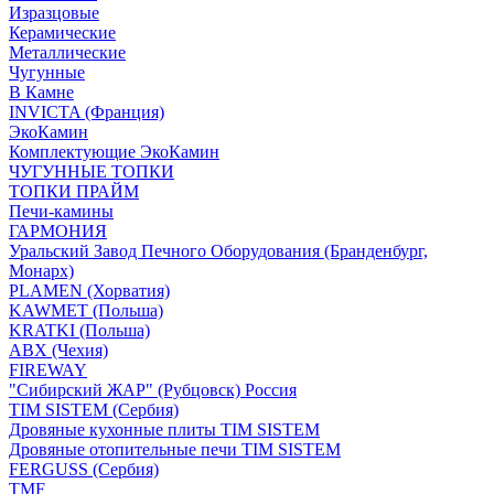
Изразцовые
Керамические
Металлические
Чугунные
В Камне
INVICTA (Франция)
ЭкоКамин
Комплектующие ЭкоКамин
ЧУГУННЫЕ ТОПКИ
ТОПКИ ПРАЙМ
Печи-камины
ГАРМОНИЯ
Уральский Завод Печного Оборудования (Бранденбург,
Монарх)
PLAMEN (Хорватия)
KAWMET (Польша)
KRATKI (Польша)
ABX (Чехия)
FIREWAY
"Сибирский ЖАР" (Рубцовск) Россия
TIM SISTEM (Сербия)
Дровяные кухонные плиты TIM SISTEM
Дровяные отопительные печи TIM SISTEM
FERGUSS (Сербия)
TMF