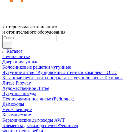
Интернет-магазин печного
и отопительного оборудования
Каталог
Печное литьё
Дверки чугунные
Колосниковые решетки чугунные
Чугунное литье "Рубцовский литейный комплекс" OLD
Казанные печи, плиты под казан, чугунное литье Технолит
Литье Fireway
Художественное Литье
Чугунная посуда
Печное-каминное литье (Рубцовск)
Дымоходы
Нержавеющие
Керамические
Керамические дымоходы AWT
Элементы дымохода печей Ферингер
Феникс нержавейка