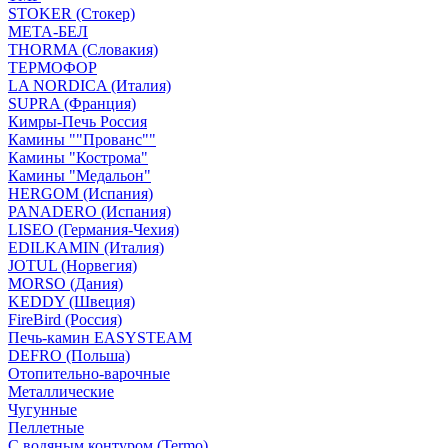
STOKER (Стокер)
МЕТА-БЕЛ
THORMA (Словакия)
ТЕРМОФОР
LA NORDICA (Италия)
SUPRA (Франция)
Кимры-Печь Россия
Камины ""Прованс""
Камины "Кострома"
Камины "Медальон"
HERGOM (Испания)
PANADERO (Испания)
LISEO (Германия-Чехия)
EDILKAMIN (Италия)
JOTUL (Норвегия)
MORSO (Дания)
KEDDY (Швеция)
FireBird (Россия)
Печь-камин EASYSTEAM
DEFRO (Польша)
Отопительно-варочные
Металлические
Чугунные
Пеллетные
С водяным контуром (Termo)