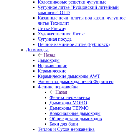
Колосниковые решетки чугунные
Чугунное литье "Рубцовский литейный
комплекс" OLD
Казанные печи, плиты под казан, чугунное
литье Технолит
Литье Fireway
Художественное Литье
Чугунная посуда
Печное-каминное литье (Рубцовск)
Дымоходы
Назад
Дымоходы
Нержавеющие
Керамические
Керамические дымоходы AWT
Элементы дымохода печей Ферингер
Феникс нержавейка
Назад
Феникс нержавейка
Дымоходы МОНО
Дымоходы ТЕРМО
Коаксиальные дымоходы
Общие детали дымоходов
Баки для бани
Теплов и Сухов нержавейка