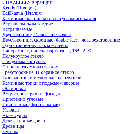
CHAZELLES (Франция)
Keddy (Швеция)
EdilKamin (Италия)
Каминные облицовки из натурального камня
Вертикально-вытянутые
Встраиваемые
Двусторонние, Г-образное стекло
Двусторонние, сквозные (double face), четырехсторонние
Односторонние, плоское стекло
Панорамные, широкоформатные, 16:9, 22:9
Полукруглое стекло
С водяным контуром
С призматическим стеклом
Трехсторонние, П-образное стекло
Газовые топки и уличные нагреватели
Каминные топки с подъёмом дверцы
Облицовки
Встроенные, рамки, фасады
Пристенно-угловые
Пристенные (фронтальные)
Угловые
Аксессуары
Декоративные дрова
Дровницы
Зеркала