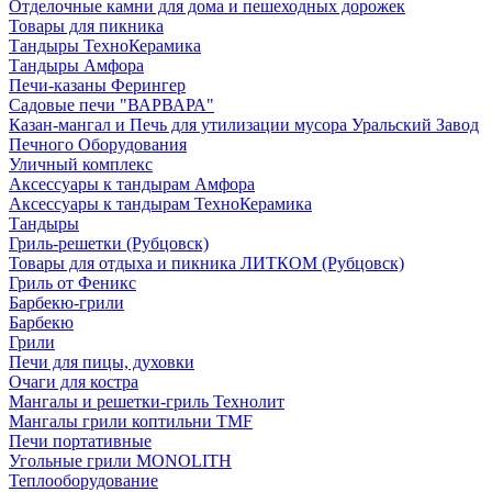
Отделочные камни для дома и пешеходных дорожек
Товары для пикника
Тандыры ТехноКерамика
Тандыры Амфора
Печи-казаны Ферингер
Садовые печи "ВАРВАРА"
Казан-мангал и Печь для утилизации мусора Уральский Завод
Печного Оборудования
Уличный комплекс
Аксессуары к тандырам Амфора
Аксессуары к тандырам ТехноКерамика
Тандыры
Гриль-решетки (Рубцовск)
Товары для отдыха и пикника ЛИТКОМ (Рубцовск)
Гриль от Феникс
Барбекю-грили
Барбекю
Грили
Печи для пицы, духовки
Очаги для костра
Мангалы и решетки-гриль Технолит
Мангалы грили коптильни TMF
Печи портативные
Угольные грили MONOLITH
Теплооборудование