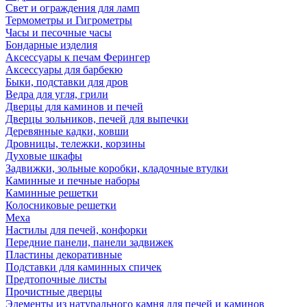
Свет и ограждения для ламп
Термометры и Гигрометры
Часы и песочные часы
Бондарные изделия
Аксессуары к печам Ферингер
Аксессуары для барбекю
Быки, подставки для дров
Ведра для угля, грили
Дверцы для каминов и печей
Дверцы зольников, печей для выпечки
Деревянные кадки, ковши
Дровницы, тележки, корзины
Духовые шкафы
Задвижки, зольные коробки, кладочные втулки
Каминные и печные наборы
Каминные решетки
Колосниковые решетки
Меха
Настилы для печей, конфорки
Передние панели, панели задвижек
Пластины декоративные
Подставки для каминных спичек
Предтопочные листы
Прочистные дверцы
Элементы из натурального камня для печей и каминов