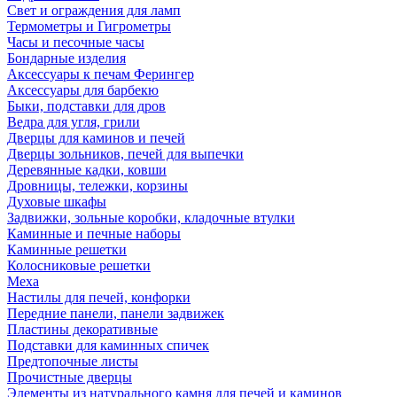
Свет и ограждения для ламп
Термометры и Гигрометры
Часы и песочные часы
Бондарные изделия
Аксессуары к печам Ферингер
Аксессуары для барбекю
Быки, подставки для дров
Ведра для угля, грили
Дверцы для каминов и печей
Дверцы зольников, печей для выпечки
Деревянные кадки, ковши
Дровницы, тележки, корзины
Духовые шкафы
Задвижки, зольные коробки, кладочные втулки
Каминные и печные наборы
Каминные решетки
Колосниковые решетки
Меха
Настилы для печей, конфорки
Передние панели, панели задвижек
Пластины декоративные
Подставки для каминных спичек
Предтопочные листы
Прочистные дверцы
Элементы из натурального камня для печей и каминов