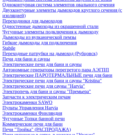
Одноконтурная система элементов овального сечения
Двухконтурные элементы дымоходов круглого сечения (с
изоляцией)
Переходники для дымоходов
Одностенные дымоходы из окрашенной стали
Чугунные элементы подключения к дымоходу
Дымоходы из вулканической пемзы
Гибкие дымоходы для подключения
Stabile
Переходные патрубки на дымоход (Рубцовск)
Печи для бани и сауны
Электрические печи для бани и сауны
Автономные генераторы перегретого пара АЭГПП
Электрические ПАРОТЕРМАЛЬНЫЕ печи для бани
Электрические печи для бани и сауны "Кristina"
Электрические печи для сауны "Harvia"
Электропечь для бани и сауны "Премьера"
Запчасти к электрическим печам
Электрокаменки SAWO
Пульты Управления Harvia
Электрокаменки Финляндия
Чугунные Топки банной печи
Коммерческие печи для бани
Печи "Тройка" (РАСПРОДАЖА)
Печи чугунные в сетке, в кожухе и "Ураган"