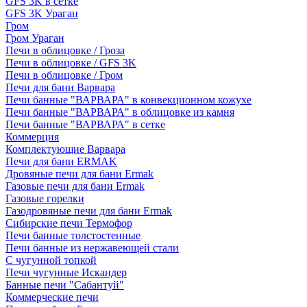
GFS 3K в сетке
GFS 3K Ураган
Гром
Гром Ураган
Печи в облицовке / Гроза
Печи в облицовке / GFS 3K
Печи в облицовке / Гром
Печи для бани Варвара
Печи банные "ВАРВАРА" в конвекционном кожухе
Печи банные "ВАРВАРА" в облицовке из камня
Печи банные "ВАРВАРА" в сетке
Коммерция
Комплектующие Варвара
Печи для бани ERMAK
Дровяные печи для бани Ermak
Газовые печи для бани Ermak
Газовые горелки
Газодровяные печи для бани Ermak
Сибирские печи Термофор
Печи банные толстостенные
Печи банные из нержавеющей стали
С чугунной топкой
Печи чугунные Искандер
Банные печи "Сабантуй"
Коммерческие печи