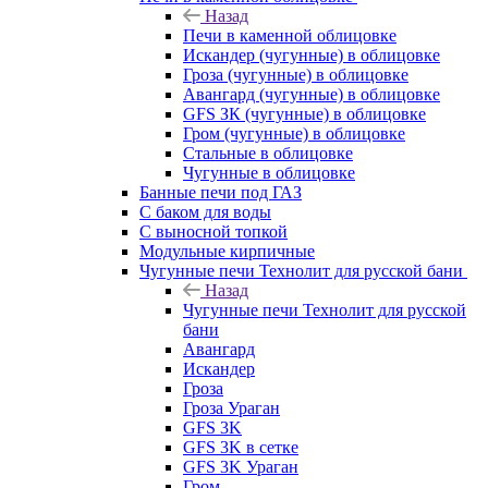
Назад
Печи в каменной облицовке
Искандер (чугунные) в облицовке
Гроза (чугунные) в облицовке
Авангард (чугунные) в облицовке
GFS ЗК (чугунные) в облицовке
Гром (чугунные) в облицовке
Стальные в облицовке
Чугунные в облицовке
Банные печи под ГАЗ
С баком для воды
С выносной топкой
Модульные кирпичные
Чугунные печи Технолит для русской бани
Назад
Чугунные печи Технолит для русской
бани
Авангард
Искандер
Гроза
Гроза Ураган
GFS 3K
GFS 3K в сетке
GFS 3K Ураган
Гром