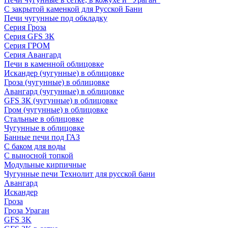
С закрытой каменкой для Русской Бани
Печи чугунные под обкладку
Серия Гроза
Серия GFS ЗК
Серия ГРОМ
Серия Авангард
Печи в каменной облицовке
Искандер (чугунные) в облицовке
Гроза (чугунные) в облицовке
Авангард (чугунные) в облицовке
GFS ЗК (чугунные) в облицовке
Гром (чугунные) в облицовке
Стальные в облицовке
Чугунные в облицовке
Банные печи под ГАЗ
С баком для воды
С выносной топкой
Модульные кирпичные
Чугунные печи Технолит для русской бани
Авангард
Искандер
Гроза
Гроза Ураган
GFS 3K