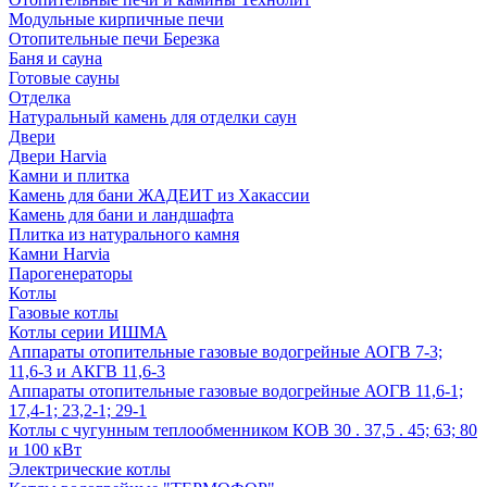
Модульные кирпичные печи
Отопительные печи Березка
Баня и сауна
Готовые сауны
Отделка
Натуральный камень для отделки саун
Двери
Двери Harvia
Камни и плитка
Камень для бани ЖАДЕИТ из Хакассии
Камень для бани и ландшафта
Плитка из натурального камня
Камни Harvia
Парогенераторы
Котлы
Газовые котлы
Котлы серии ИШМА
Аппараты отопительные газовые водогрейные АОГВ 7-3;
11,6-3 и АКГВ 11,6-3
Аппараты отопительные газовые водогрейные АОГВ 11,6-1;
17,4-1; 23,2-1; 29-1
Котлы с чугунным теплообменником КОВ 30 . 37,5 . 45; 63; 80
и 100 кВт
Электрические котлы