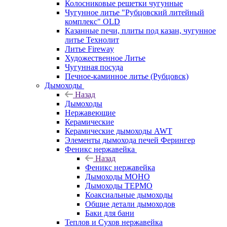
Колосниковые решетки чугунные
Чугунное литье "Рубцовский литейный
комплекс" OLD
Казанные печи, плиты под казан, чугунное
литье Технолит
Литье Fireway
Художественное Литье
Чугунная посуда
Печное-каминное литье (Рубцовск)
Дымоходы
Назад
Дымоходы
Нержавеющие
Керамические
Керамические дымоходы AWT
Элементы дымохода печей Ферингер
Феникс нержавейка
Назад
Феникс нержавейка
Дымоходы МОНО
Дымоходы ТЕРМО
Коаксиальные дымоходы
Общие детали дымоходов
Баки для бани
Теплов и Сухов нержавейка