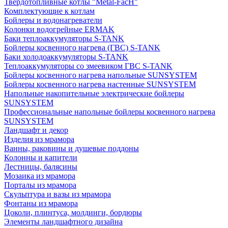
Твердотопливные котлы "Metal-FacH"
Комплектующие к котлам
Бойлеры и водонагреватели
Колонки водогрейные ERMAK
Баки теплоаккумуляторы S-TANK
Бойлеры косвенного нагрева (ГВС) S-TANK
Баки холодоаккумуляторы S-TANK
Теплоаккумуляторы со змеевиком ГВС S-TANK
Бойлеры косвенного нагрева напольные SUNSYSTEM
Бойлеры косвенного нагрева настенные SUNSYSTEM
Напольные накопительные электрические бойлеры
SUNSYSTEM
Профессиональные напольные бойлеры косвенного нагрева
SUNSYSTEM
Ландшафт и декор
Изделия из мрамора
Ванны, раковины и душевые поддоны
Колонны и капители
Лестницы, балясины
Мозаика из мрамора
Порталы из мрамора
Скульптура и вазы из мрамора
Фонтаны из мрамора
Цоколи, плинтуса, молдинги, бордюры
Элементы ландшафтного дизайна