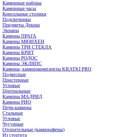
Каминные наборы
Каминные часы
Консольные столики
Подсвечники
Предметы Декора
Экраны
Камины ПРАГА
Камины МЮНХЕН
Камины ТРИ СТЕКЛА
Камины КРИТ
Камины РОДОС
Камины ЭКЛИПС
Камины, каминокомплекты KRATKI PRO
Подвесные
Пристенные
Угловые
Центральные
Камины МАДРИД
Камины РИО
Печи-камины
Стальные
Угловые
Чугунные
Отопительные (каминофены)
Из стеатита