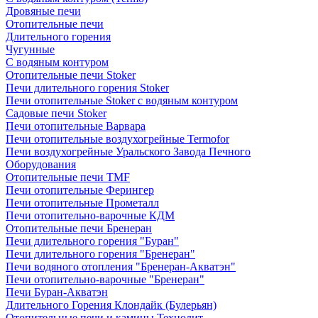
Дровяные печи
Отопительные печи
Длительного горения
Чугунные
C водяным контуром
Отопительные печи Stoker
Печи длительного горения Stoker
Печи отопительные Stoker с водяным контуром
Садовые печи Stoker
Печи отопительные Варвара
Печи отопительные воздухогрейные Termofor
Печи воздухогрейные Уральского Завода Печного
Оборудования
Отопительные печи TMF
Печи отопительные Ферингер
Печи отопительные Прометалл
Печи отопительно-варочные КДМ
Отопительные печи Бренеран
Печи длительного горения "Буран"
Печи длительного горения "Бренеран"
Печи водяного отопления "Бренеран-Акватэн"
Печи отопительно-варочные "Бренеран"
Печи Буран-Акватэн
Длительного Горения Клондайк (Булерьян)
Отопительные печи и камины Технолит