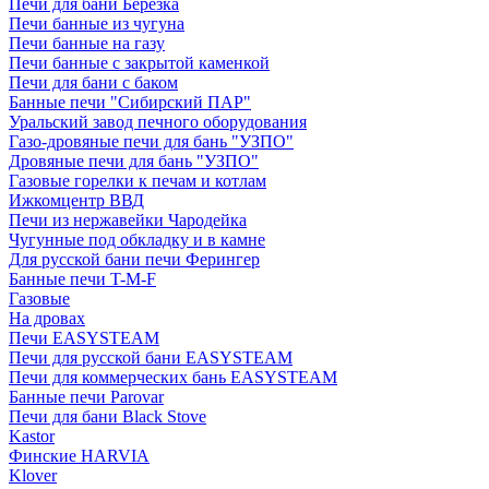
Печи для бани Березка
Печи банные из чугуна
Печи банные на газу
Печи банные с закрытой каменкой
Печи для бани с баком
Банные печи "Сибирский ПАР"
Уральский завод печного оборудования
Газо-дровяные печи для бань "УЗПО"
Дровяные печи для бань "УЗПО"
Газовые горелки к печам и котлам
Ижкомцентр ВВД
Печи из нержавейки Чародейка
Чугунные под обкладку и в камне
Для русской бани печи Ферингер
Банные печи T-M-F
Газовые
На дровах
Печи EASYSTEAM
Печи для русской бани EASYSTEAM
Печи для коммерческих бань EASYSTEAM
Банные печи Parovar
Печи для бани Black Stove
Kastor
Финские HARVIA
Klover