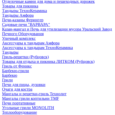
Отделочные камни для дома и пешеходных дорожек
Товары для пикника
Тандыры ТехноКерамика
Тандыры Амфора
Печи-казаны Ферингер
Садовые печи "ВАРВАРА"
Казан-мангал и Печь для утилизации мусора Уральский Завод
Печного Оборудования
Уличный комплекс
Аксессуары к тандырам Амфора
Аксессуары к тандырам ТехноКерамика
Тандыры
Гриль-решетки (Рубцовск)
Товары для отдыха и пикника ЛИТКОМ (Рубцовск)
Гриль от Феникс
Барбекю-грили
Барбекю
Грили
Печи для пицы, духовки
Очаги для костра
Мангалы и решетки-гриль Технолит
Мангалы грили коптильни TMF
Печи портативные
Угольные грили MONOLITH
Теплооборудование