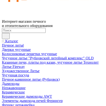
Интернет-магазин печного
и отопительного оборудования
Каталог
Печное литьё
Дверки чугунные
Колосниковые решетки чугунные
Чугунное литье "Рубцовский литейный комплекс" OLD
Казанные печи, плиты под казан, чугунное литье Технолит
Литье Fireway
Художественное Литье
Чугунная посуда
Печное-каминное литье (Рубцовск)
Дымоходы
Нержавеющие
Керамические
Керамические дымоходы AWT
Элементы дымохода печей Ферингер
Феникс нержавейка