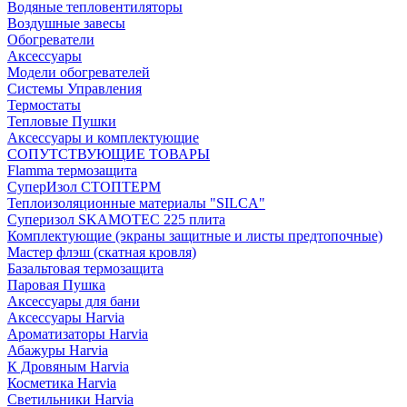
Водяные тепловентиляторы
Воздушные завесы
Обогреватели
Аксессуары
Модели обогревателей
Системы Управления
Термостаты
Тепловые Пушки
Аксессуары и комплектующие
СОПУТСТВУЮЩИЕ ТОВАРЫ
Flamma термозащита
СуперИзол СТОПТЕРМ
Теплоизоляционные материалы "SILCA"
Суперизол SKAMOTEC 225 плита
Комплектующие (экраны защитные и листы предтопочные)
Мастер флэш (скатная кровля)
Базальтовая термозащита
Паровая Пушка
Аксессуары для бани
Аксессуары Harvia
Ароматизаторы Harvia
Абажуры Harvia
К Дровяным Harvia
Косметика Harvia
Светильники Harvia