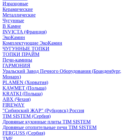
Изразцовые
Керамические
Металлические
Чугунные
В Камне
INVICTA (Франция)
ЭкоКамин
Комплектующие ЭкоКамин
ЧУГУННЫЕ ТОПКИ
ТОПКИ ПРАЙМ
Печи-камины
ГАРМОНИЯ
Уральский Завод Печного Оборудования (Бранденбург,
Монарх)
PLAMEN (Хорватия)
KAWMET (Польша)
KRATKI (Польша)
ABX (Чехия)
FIREWAY
"Сибирский ЖАР" (Рубцовск) Россия
TIM SISTEM (Сербия)
Дровяные кухонные плиты TIM SISTEM
Дровяные отопительные печи TIM SISTEM
FERGUSS (Сербия)
TMF