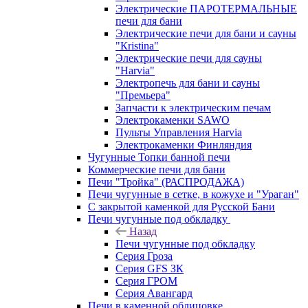
Электрические ПАРОТЕРМАЛЬНЫЕ
печи для бани
Электрические печи для бани и сауны
"Кristina"
Электрические печи для сауны
"Harvia"
Электропечь для бани и сауны
"Премьера"
Запчасти к электрическим печам
Электрокаменки SAWO
Пульты Управления Harvia
Электрокаменки Финляндия
Чугунные Топки банной печи
Коммерческие печи для бани
Печи "Тройка" (РАСПРОДАЖА)
Печи чугунные в сетке, в кожухе и "Ураган"
С закрытой каменкой для Русской Бани
Печи чугунные под обкладку
Назад
Печи чугунные под обкладку
Серия Гроза
Серия GFS ЗК
Серия ГРОМ
Серия Авангард
Печи в каменной облицовке