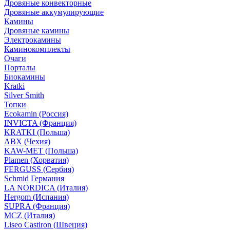
Дровяные конвекторные
Дровяные аккумулирующие
Камины
Дровяные камины
Электрокамины
Каминокомплекты
Очаги
Порталы
Биокамины
Kratki
Silver Smith
Топки
Ecokamin (Россия)
INVICTA (Франция)
KRATKI (Польша)
ABX (Чехия)
KAW-MET (Польша)
Plamen (Хорватия)
FERGUSS (Сербия)
Schmid Германия
LA NORDICA (Италия)
Hergom (Испания)
SUPRA (Франция)
MCZ (Италия)
Liseo Castiron (Швеция)