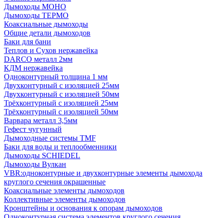
Дымоходы МОНО
Дымоходы ТЕРМО
Коаксиальные дымоходы
Общие детали дымоходов
Баки для бани
Теплов и Сухов нержавейка
DARCO металл 2мм
КДМ нержавейка
Одноконтурный толщина 1 мм
Двухконтурный с изоляцией 25мм
Двухконтурный с изоляцией 50мм
Трёхконтурный с изоляцией 25мм
Трёхконтурный с изоляцией 50мм
Варвара металл 3,5мм
Гефест чугунный
Дымоходные системы TMF
Баки для воды и теплообменники
Дымоходы SCHIEDEL
Дымоходы Вулкан
VBR:одноконтурные и двухконтурные элементы дымохода
круглого сечения окрашенные
Коаксиальные элементы дымоходов
Коллективные элементы дымоходов
Кронштейны и основания к опорам дымоходов
Одноконтурная система элементов круглого сечения