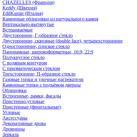
CHAZELLES (Франция)
Keddy (Швеция)
EdilKamin (Италия)
Каминные облицовки из натурального камня
Вертикально-вытянутые
Встраиваемые
Двусторонние, Г-образное стекло
Двусторонние, сквозные (double face), четырехсторонние
Односторонние, плоское стекло
Панорамные, широкоформатные, 16:9, 22:9
Полукруглое стекло
С водяным контуром
С призматическим стеклом
Трехсторонние, П-образное стекло
Газовые топки и уличные нагреватели
Каминные топки с подъёмом дверцы
Облицовки
Встроенные, рамки, фасады
Пристенно-угловые
Пристенные (фронтальные)
Угловые
Аксессуары
Декоративные дрова
Дровницы
Зеркала