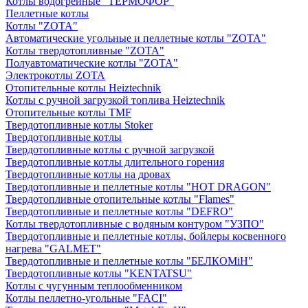
Котлы водогрейные "ТЕРМОФОР"
Пеллетные котлы
Котлы "ZOTA"
Автоматические угольные и пеллетные котлы "ZOTA"
Котлы твердотопливные "ZOTA"
Полуавтоматические котлы "ZOTA"
Электрокотлы ZOTA
Отопительные котлы Heiztechnik
Котлы с ручной загрузкой топлива Heiztechnik
Отопительные котлы TMF
Твердотопливные котлы Stoker
Твердотопливные котлы
Твердотопливные котлы с ручной загрузкой
Твердотопливные котлы длительного горения
Твердотопливные котлы на дровах
Твердотопливные и пеллетные котлы "HOT DRAGON"
Твердотопливные отопительные котлы "Flames"
Твердотопливные и пеллетные котлы "DEFRO"
Котлы твердотопливные с водяным контуром "УЗПО"
Твердотопливные и пеллетные котлы, бойлеры косвенного
нагрева "GALMET"
Твердотопливные и пеллетные котлы "БЕЛКОМiН"
Твердотопливные котлы "KENTATSU"
Котлы с чугунным теплообменником
Котлы пеллетно-угольные "FACI"