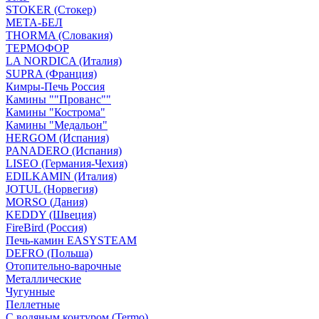
STOKER (Стокер)
МЕТА-БЕЛ
THORMA (Словакия)
ТЕРМОФОР
LA NORDICA (Италия)
SUPRA (Франция)
Кимры-Печь Россия
Камины ""Прованс""
Камины "Кострома"
Камины "Медальон"
HERGOM (Испания)
PANADERO (Испания)
LISEO (Германия-Чехия)
EDILKAMIN (Италия)
JOTUL (Норвегия)
MORSO (Дания)
KEDDY (Швеция)
FireBird (Россия)
Печь-камин EASYSTEAM
DEFRO (Польша)
Отопительно-варочные
Металлические
Чугунные
Пеллетные
С водяным контуром (Termo)