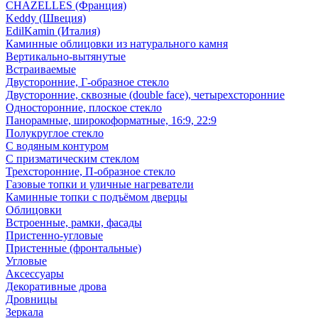
CHAZELLES (Франция)
Keddy (Швеция)
EdilKamin (Италия)
Каминные облицовки из натурального камня
Вертикально-вытянутые
Встраиваемые
Двусторонние, Г-образное стекло
Двусторонние, сквозные (double face), четырехсторонние
Односторонние, плоское стекло
Панорамные, широкоформатные, 16:9, 22:9
Полукруглое стекло
С водяным контуром
С призматическим стеклом
Трехсторонние, П-образное стекло
Газовые топки и уличные нагреватели
Каминные топки с подъёмом дверцы
Облицовки
Встроенные, рамки, фасады
Пристенно-угловые
Пристенные (фронтальные)
Угловые
Аксессуары
Декоративные дрова
Дровницы
Зеркала