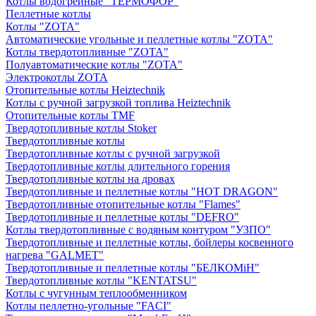
Котлы водогрейные "ТЕРМОФОР"
Пеллетные котлы
Котлы "ZOTA"
Автоматические угольные и пеллетные котлы "ZOTA"
Котлы твердотопливные "ZOTA"
Полуавтоматические котлы "ZOTA"
Электрокотлы ZOTA
Отопительные котлы Heiztechnik
Котлы с ручной загрузкой топлива Heiztechnik
Отопительные котлы TMF
Твердотопливные котлы Stoker
Твердотопливные котлы
Твердотопливные котлы с ручной загрузкой
Твердотопливные котлы длительного горения
Твердотопливные котлы на дровах
Твердотопливные и пеллетные котлы "HOT DRAGON"
Твердотопливные отопительные котлы "Flames"
Твердотопливные и пеллетные котлы "DEFRO"
Котлы твердотопливные с водяным контуром "УЗПО"
Твердотопливные и пеллетные котлы, бойлеры косвенного
нагрева "GALMET"
Твердотопливные и пеллетные котлы "БЕЛКОМiН"
Твердотопливные котлы "KENTATSU"
Котлы с чугунным теплообменником
Котлы пеллетно-угольные "FACI"