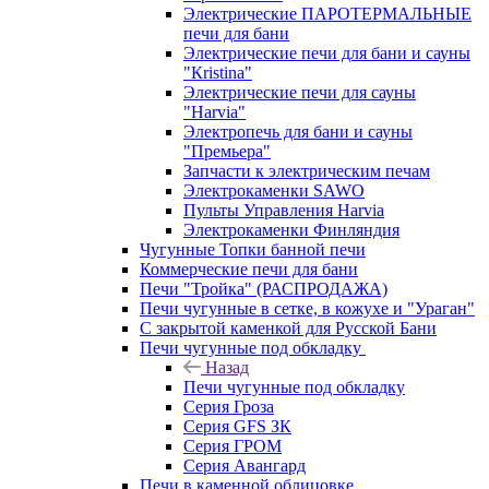
Электрические ПАРОТЕРМАЛЬНЫЕ
печи для бани
Электрические печи для бани и сауны
"Кristina"
Электрические печи для сауны
"Harvia"
Электропечь для бани и сауны
"Премьера"
Запчасти к электрическим печам
Электрокаменки SAWO
Пульты Управления Harvia
Электрокаменки Финляндия
Чугунные Топки банной печи
Коммерческие печи для бани
Печи "Тройка" (РАСПРОДАЖА)
Печи чугунные в сетке, в кожухе и "Ураган"
С закрытой каменкой для Русской Бани
Печи чугунные под обкладку
Назад
Печи чугунные под обкладку
Серия Гроза
Серия GFS ЗК
Серия ГРОМ
Серия Авангард
Печи в каменной облицовке