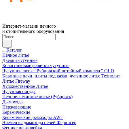
Интернет-магазин печного
и отопительного оборудования
Каталог
Печное литьё
Дверки чугунные
Колосниковые решетки чугунные
Чугунное литье "Рубцовский литейный комплекс" OLD
Казанные печи, плиты под казан, чугунное литье Технолит
Литье Fireway
Художественное Литье
Чугунная посуда
Печное-каминное литье (Рубцовск)
Дымоходы
Нержавеющие
Керамические
Керамические дымоходы AWT
Элементы дымохода печей Ферингер
Феникс нержавейка