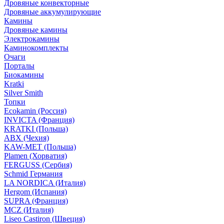
Дровяные конвекторные
Дровяные аккумулирующие
Камины
Дровяные камины
Электрокамины
Каминокомплекты
Очаги
Порталы
Биокамины
Kratki
Silver Smith
Топки
Ecokamin (Россия)
INVICTA (Франция)
KRATKI (Польша)
ABX (Чехия)
KAW-MET (Польша)
Plamen (Хорватия)
FERGUSS (Сербия)
Schmid Германия
LA NORDICA (Италия)
Hergom (Испания)
SUPRA (Франция)
MCZ (Италия)
Liseo Castiron (Швеция)