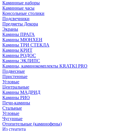
Каминные наборы
Каминные часы
Консольные столики
Подсвечники
Предметы Декора
Экраны
Камины ПРАГА
Камины МЮНХЕН
Камины ТРИ СТЕКЛА
Камины КРИТ
Камины РОДОС
Камины ЭКЛИПС
Камины, каминокомплекты KRATKI PRO
Подвесные
Пристенные
Угловые
Центральные
Камины МАДРИД
Камины РИО
Печи-камины
Стальные
Угловые
Чугунные
Отопительные (каминофены)
Из стеатита