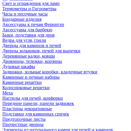
Свет и ограждения для ламп
Термометры и Гигрометры
Часы и песочные часы
Бондарные изделия
Аксессуары к печам Ферингер
Аксессуары для барбекю
Быки, подставки для дров
Ведра для угля, грили
Дверцы для каминов и печей
Дверцы зольников, печей для выпечки
Деревянные кадки, ковши
Дровницы, тележки, корзины
Духовые шкафы
Задвижки, зольные коробки, кладочные втулки
Каминные и печные наборы
Каминные решетки
Колосниковые решетки
Меха
Настилы для печей, конфорки
Передние панели, панели задвижек
Пластины декоративные
Подставки для каминных спичек
Предтопочные листы
Прочистные дверцы
Элементы из натурального камня для печей и каминов