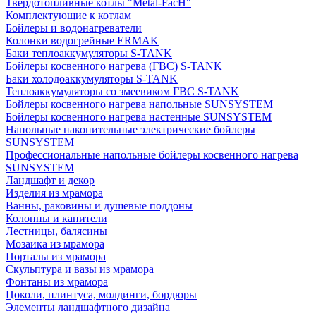
Твердотопливные котлы "Metal-FacH"
Комплектующие к котлам
Бойлеры и водонагреватели
Колонки водогрейные ERMAK
Баки теплоаккумуляторы S-TANK
Бойлеры косвенного нагрева (ГВС) S-TANK
Баки холодоаккумуляторы S-TANK
Теплоаккумуляторы со змеевиком ГВС S-TANK
Бойлеры косвенного нагрева напольные SUNSYSTEM
Бойлеры косвенного нагрева настенные SUNSYSTEM
Напольные накопительные электрические бойлеры
SUNSYSTEM
Профессиональные напольные бойлеры косвенного нагрева
SUNSYSTEM
Ландшафт и декор
Изделия из мрамора
Ванны, раковины и душевые поддоны
Колонны и капители
Лестницы, балясины
Мозаика из мрамора
Порталы из мрамора
Скульптура и вазы из мрамора
Фонтаны из мрамора
Цоколи, плинтуса, молдинги, бордюры
Элементы ландшафтного дизайна