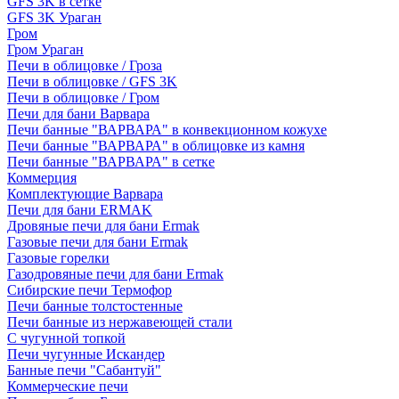
GFS 3K в сетке
GFS 3K Ураган
Гром
Гром Ураган
Печи в облицовке / Гроза
Печи в облицовке / GFS 3K
Печи в облицовке / Гром
Печи для бани Варвара
Печи банные "ВАРВАРА" в конвекционном кожухе
Печи банные "ВАРВАРА" в облицовке из камня
Печи банные "ВАРВАРА" в сетке
Коммерция
Комплектующие Варвара
Печи для бани ERMAK
Дровяные печи для бани Ermak
Газовые печи для бани Ermak
Газовые горелки
Газодровяные печи для бани Ermak
Сибирские печи Термофор
Печи банные толстостенные
Печи банные из нержавеющей стали
С чугунной топкой
Печи чугунные Искандер
Банные печи "Сабантуй"
Коммерческие печи