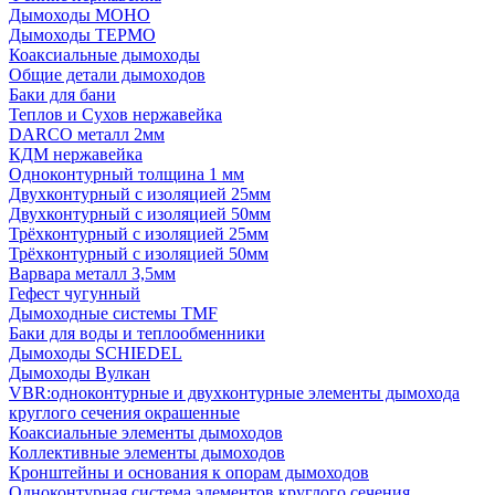
Дымоходы МОНО
Дымоходы ТЕРМО
Коаксиальные дымоходы
Общие детали дымоходов
Баки для бани
Теплов и Сухов нержавейка
DARCO металл 2мм
КДМ нержавейка
Одноконтурный толщина 1 мм
Двухконтурный с изоляцией 25мм
Двухконтурный с изоляцией 50мм
Трёхконтурный с изоляцией 25мм
Трёхконтурный с изоляцией 50мм
Варвара металл 3,5мм
Гефест чугунный
Дымоходные системы TMF
Баки для воды и теплообменники
Дымоходы SCHIEDEL
Дымоходы Вулкан
VBR:одноконтурные и двухконтурные элементы дымохода
круглого сечения окрашенные
Коаксиальные элементы дымоходов
Коллективные элементы дымоходов
Кронштейны и основания к опорам дымоходов
Одноконтурная система элементов круглого сечения