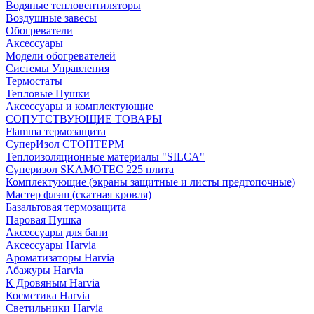
Водяные тепловентиляторы
Воздушные завесы
Обогреватели
Аксессуары
Модели обогревателей
Системы Управления
Термостаты
Тепловые Пушки
Аксессуары и комплектующие
СОПУТСТВУЮЩИЕ ТОВАРЫ
Flamma термозащита
СуперИзол СТОПТЕРМ
Теплоизоляционные материалы "SILCA"
Суперизол SKAMOTEC 225 плита
Комплектующие (экраны защитные и листы предтопочные)
Мастер флэш (скатная кровля)
Базальтовая термозащита
Паровая Пушка
Аксессуары для бани
Аксессуары Harvia
Ароматизаторы Harvia
Абажуры Harvia
К Дровяным Harvia
Косметика Harvia
Светильники Harvia