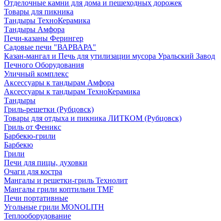
Отделочные камни для дома и пешеходных дорожек
Товары для пикника
Тандыры ТехноКерамика
Тандыры Амфора
Печи-казаны Ферингер
Садовые печи "ВАРВАРА"
Казан-мангал и Печь для утилизации мусора Уральский Завод
Печного Оборудования
Уличный комплекс
Аксессуары к тандырам Амфора
Аксессуары к тандырам ТехноКерамика
Тандыры
Гриль-решетки (Рубцовск)
Товары для отдыха и пикника ЛИТКОМ (Рубцовск)
Гриль от Феникс
Барбекю-грили
Барбекю
Грили
Печи для пицы, духовки
Очаги для костра
Мангалы и решетки-гриль Технолит
Мангалы грили коптильни TMF
Печи портативные
Угольные грили MONOLITH
Теплооборудование