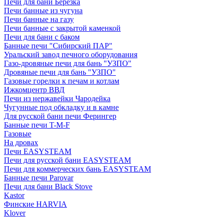
Печи для бани Березка
Печи банные из чугуна
Печи банные на газу
Печи банные с закрытой каменкой
Печи для бани с баком
Банные печи "Сибирский ПАР"
Уральский завод печного оборудования
Газо-дровяные печи для бань "УЗПО"
Дровяные печи для бань "УЗПО"
Газовые горелки к печам и котлам
Ижкомцентр ВВД
Печи из нержавейки Чародейка
Чугунные под обкладку и в камне
Для русской бани печи Ферингер
Банные печи T-M-F
Газовые
На дровах
Печи EASYSTEAM
Печи для русской бани EASYSTEAM
Печи для коммерческих бань EASYSTEAM
Банные печи Parovar
Печи для бани Black Stove
Kastor
Финские HARVIA
Klover