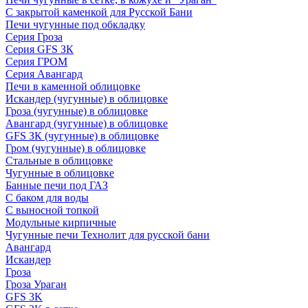
С закрытой каменкой для Русской Бани
Печи чугунные под обкладку
Серия Гроза
Серия GFS ЗК
Серия ГРОМ
Серия Авангард
Печи в каменной облицовке
Искандер (чугунные) в облицовке
Гроза (чугунные) в облицовке
Авангард (чугунные) в облицовке
GFS ЗК (чугунные) в облицовке
Гром (чугунные) в облицовке
Стальные в облицовке
Чугунные в облицовке
Банные печи под ГАЗ
С баком для воды
С выносной топкой
Модульные кирпичные
Чугунные печи Технолит для русской бани
Авангард
Искандер
Гроза
Гроза Ураган
GFS 3K