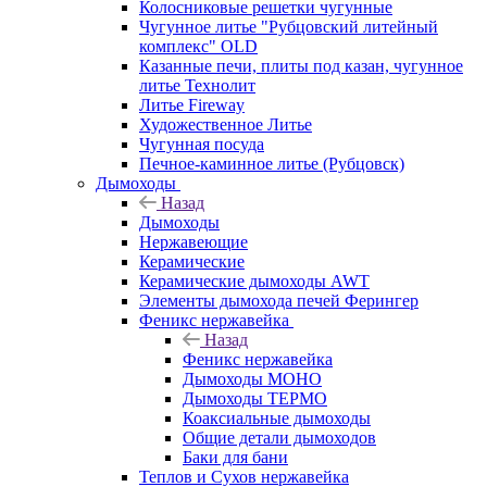
Колосниковые решетки чугунные
Чугунное литье "Рубцовский литейный
комплекс" OLD
Казанные печи, плиты под казан, чугунное
литье Технолит
Литье Fireway
Художественное Литье
Чугунная посуда
Печное-каминное литье (Рубцовск)
Дымоходы
Назад
Дымоходы
Нержавеющие
Керамические
Керамические дымоходы AWT
Элементы дымохода печей Ферингер
Феникс нержавейка
Назад
Феникс нержавейка
Дымоходы МОНО
Дымоходы ТЕРМО
Коаксиальные дымоходы
Общие детали дымоходов
Баки для бани
Теплов и Сухов нержавейка