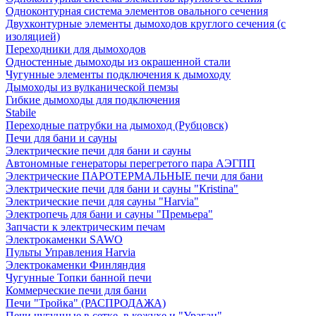
Одноконтурная система элементов овального сечения
Двухконтурные элементы дымоходов круглого сечения (с
изоляцией)
Переходники для дымоходов
Одностенные дымоходы из окрашенной стали
Чугунные элементы подключения к дымоходу
Дымоходы из вулканической пемзы
Гибкие дымоходы для подключения
Stabile
Переходные патрубки на дымоход (Рубцовск)
Печи для бани и сауны
Электрические печи для бани и сауны
Автономные генераторы перегретого пара АЭГПП
Электрические ПАРОТЕРМАЛЬНЫЕ печи для бани
Электрические печи для бани и сауны "Кristina"
Электрические печи для сауны "Harvia"
Электропечь для бани и сауны "Премьера"
Запчасти к электрическим печам
Электрокаменки SAWO
Пульты Управления Harvia
Электрокаменки Финляндия
Чугунные Топки банной печи
Коммерческие печи для бани
Печи "Тройка" (РАСПРОДАЖА)
Печи чугунные в сетке, в кожухе и "Ураган"