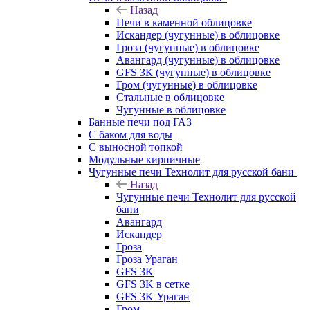
Назад
Печи в каменной облицовке
Искандер (чугунные) в облицовке
Гроза (чугунные) в облицовке
Авангард (чугунные) в облицовке
GFS ЗК (чугунные) в облицовке
Гром (чугунные) в облицовке
Стальные в облицовке
Чугунные в облицовке
Банные печи под ГАЗ
С баком для воды
С выносной топкой
Модульные кирпичные
Чугунные печи Технолит для русской бани
Назад
Чугунные печи Технолит для русской
бани
Авангард
Искандер
Гроза
Гроза Ураган
GFS 3K
GFS 3K в сетке
GFS 3K Ураган
Гром