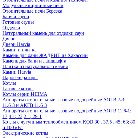
Модульные кирпичные печи
Отопительные печи Березка
Баня и сауна
Готовые сауны
Отделка
Натуральный камень для отделки саун
Двери
Двери Harvia
Камни и плитка
Камень для бани ЖАДЕИТ из Хакассии
Камень для бани и ландшафта
Плитка из натурального камня
Камни Harvia
Парогенераторы
Котлы
Газовые котлы
Котлы серии ИШМА
Аппараты отопительные газовые водогрейные АОГВ 7-3;
11,6-3 и АКГВ 11,6-3
Аппараты отопительные газовые водогрейные АОГВ 11,6-1;
17,4-1; 23,2-1; 29-1
Котлы с чугунным теплообменником КОВ 30 . 37,5 . 45; 63; 80
и 100 кВт
Электрические котлы