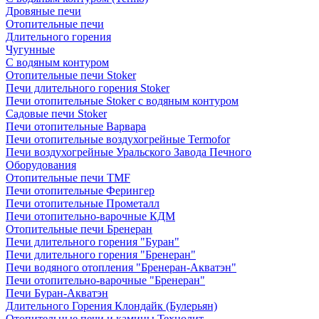
Дровяные печи
Отопительные печи
Длительного горения
Чугунные
C водяным контуром
Отопительные печи Stoker
Печи длительного горения Stoker
Печи отопительные Stoker с водяным контуром
Садовые печи Stoker
Печи отопительные Варвара
Печи отопительные воздухогрейные Termofor
Печи воздухогрейные Уральского Завода Печного
Оборудования
Отопительные печи TMF
Печи отопительные Ферингер
Печи отопительные Прометалл
Печи отопительно-варочные КДМ
Отопительные печи Бренеран
Печи длительного горения "Буран"
Печи длительного горения "Бренеран"
Печи водяного отопления "Бренеран-Акватэн"
Печи отопительно-варочные "Бренеран"
Печи Буран-Акватэн
Длительного Горения Клондайк (Булерьян)
Отопительные печи и камины Технолит