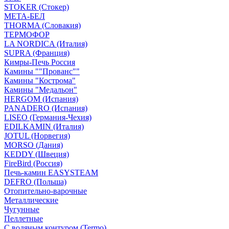
STOKER (Стокер)
МЕТА-БЕЛ
THORMA (Словакия)
ТЕРМОФОР
LA NORDICA (Италия)
SUPRA (Франция)
Кимры-Печь Россия
Камины ""Прованс""
Камины "Кострома"
Камины "Медальон"
HERGOM (Испания)
PANADERO (Испания)
LISEO (Германия-Чехия)
EDILKAMIN (Италия)
JOTUL (Норвегия)
MORSO (Дания)
KEDDY (Швеция)
FireBird (Россия)
Печь-камин EASYSTEAM
DEFRO (Польша)
Отопительно-варочные
Металлические
Чугунные
Пеллетные
С водяным контуром (Termo)