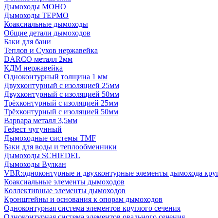
Дымоходы МОНО
Дымоходы ТЕРМО
Коаксиальные дымоходы
Общие детали дымоходов
Баки для бани
Теплов и Сухов нержавейка
DARCO металл 2мм
КДМ нержавейка
Одноконтурный толщина 1 мм
Двухконтурный с изоляцией 25мм
Двухконтурный с изоляцией 50мм
Трёхконтурный с изоляцией 25мм
Трёхконтурный с изоляцией 50мм
Варвара металл 3,5мм
Гефест чугунный
Дымоходные системы TMF
Баки для воды и теплообменники
Дымоходы SCHIEDEL
Дымоходы Вулкан
VBR:одноконтурные и двухконтурные элементы дымохода кру
Коаксиальные элементы дымоходов
Коллективные элементы дымоходов
Кронштейны и основания к опорам дымоходов
Одноконтурная система элементов круглого сечения
Одноконтурная система элементов овального сечения