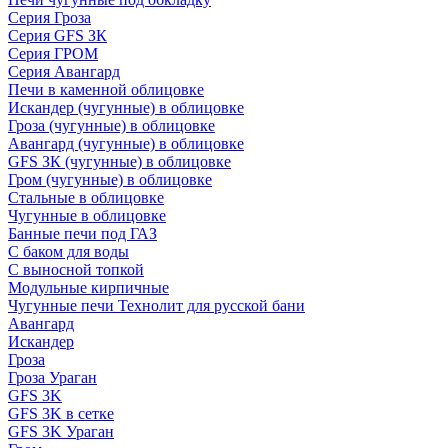
Серия Гроза
Серия GFS ЗК
Серия ГРОМ
Серия Авангард
Печи в каменной облицовке
Искандер (чугунные) в облицовке
Гроза (чугунные) в облицовке
Авангард (чугунные) в облицовке
GFS ЗК (чугунные) в облицовке
Гром (чугунные) в облицовке
Стальные в облицовке
Чугунные в облицовке
Банные печи под ГАЗ
С баком для воды
С выносной топкой
Модульные кирпичные
Чугунные печи Технолит для русской бани
Авангард
Искандер
Гроза
Гроза Ураган
GFS 3K
GFS 3K в сетке
GFS 3K Ураган