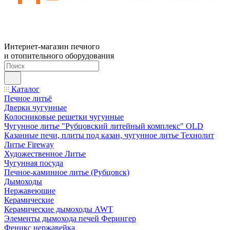
Интернет-магазин печного
и отопительного оборудования
Каталог
Печное литьё
Дверки чугунные
Колосниковые решетки чугунные
Чугунное литье "Рубцовский литейный комплекс" OLD
Казанные печи, плиты под казан, чугунное литье Технолит
Литье Fireway
Художественное Литье
Чугунная посуда
Печное-каминное литье (Рубцовск)
Дымоходы
Нержавеющие
Керамические
Керамические дымоходы AWT
Элементы дымохода печей Ферингер
Феникс нержавейка