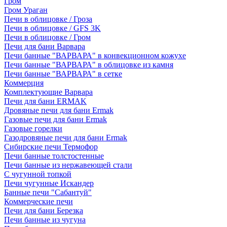
Гром
Гром Ураган
Печи в облицовке / Гроза
Печи в облицовке / GFS 3K
Печи в облицовке / Гром
Печи для бани Варвара
Печи банные "ВАРВАРА" в конвекционном кожухе
Печи банные "ВАРВАРА" в облицовке из камня
Печи банные "ВАРВАРА" в сетке
Коммерция
Комплектующие Варвара
Печи для бани ERMAK
Дровяные печи для бани Ermak
Газовые печи для бани Ermak
Газовые горелки
Газодровяные печи для бани Ermak
Сибирские печи Термофор
Печи банные толстостенные
Печи банные из нержавеющей стали
С чугунной топкой
Печи чугунные Искандер
Банные печи "Сабантуй"
Коммерческие печи
Печи для бани Березка
Печи банные из чугуна