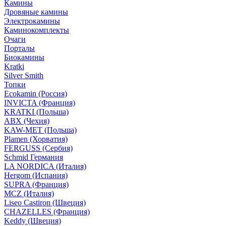
Камины
Дровяные камины
Электрокамины
Каминокомплекты
Очаги
Порталы
Биокамины
Kratki
Silver Smith
Топки
Ecokamin (Россия)
INVICTA (Франция)
KRATKI (Польша)
ABX (Чехия)
KAW-MET (Польша)
Plamen (Хорватия)
FERGUSS (Сербия)
Schmid Германия
LA NORDICA (Италия)
Hergom (Испания)
SUPRA (Франция)
MCZ (Италия)
Liseo Castiron (Швеция)
CHAZELLES (Франция)
Keddy (Швеция)