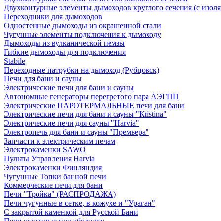
Двухконтурные элементы дымоходов круглого сечения (с изол
Переходники для дымоходов
Одностенные дымоходы из окрашенной стали
Чугунные элементы подключения к дымоходу
Дымоходы из вулканической пемзы
Гибкие дымоходы для подключения
Stabile
Переходные патрубки на дымоход (Рубцовск)
Печи для бани и сауны
Электрические печи для бани и сауны
Автономные генераторы перегретого пара АЭГПП
Электрические ПАРОТЕРМАЛЬНЫЕ печи для бани
Электрические печи для бани и сауны "Кristina"
Электрические печи для сауны "Harvia"
Электропечь для бани и сауны "Премьера"
Запчасти к электрическим печам
Электрокаменки SAWO
Пульты Управления Harvia
Электрокаменки Финляндия
Чугунные Топки банной печи
Коммерческие печи для бани
Печи "Тройка" (РАСПРОДАЖА)
Печи чугунные в сетке, в кожухе и "Ураган"
С закрытой каменкой для Русской Бани
Печи чугунные под обкладку