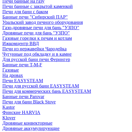
Печи банные на газу
Печи банные с закрытой каменкой
Печи для бани с баком
Банные печи "Сибирский ПАР"
Уральский завод печного оборудования
Газо-дровяные печи для бань "УЗПО"
Дровяные печи для бань "УЗПО"
Газовые горелки к печам и котлам
Ижкомцентр ВВД
Печи из нержавейки Чародейка
Чугунные под обкладку и в камне
Для русской бани печи Ферингер
Банные печи T-M-F
Газовые
На дровах
Печи EASYSTEAM
Печи для русской бани EASYSTEAM
Печи для коммерческих бань EASYSTEAM
Банные печи Parovar
Печи для бани Black Stove
Kastor
Финские HARVIA
Klover
Дровяные конвекторные
Дровяные аккумулирующие