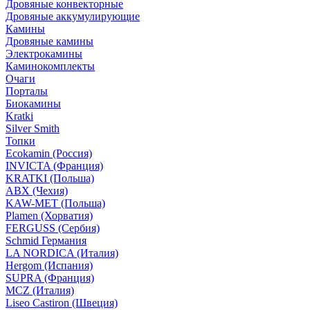
Дровяные конвекторные
Дровяные аккумулирующие
Камины
Дровяные камины
Электрокамины
Каминокомплекты
Очаги
Порталы
Биокамины
Kratki
Silver Smith
Топки
Ecokamin (Россия)
INVICTA (Франция)
KRATKI (Польша)
ABX (Чехия)
KAW-MET (Польша)
Plamen (Хорватия)
FERGUSS (Сербия)
Schmid Германия
LA NORDICA (Италия)
Hergom (Испания)
SUPRA (Франция)
MCZ (Италия)
Liseo Castiron (Швеция)