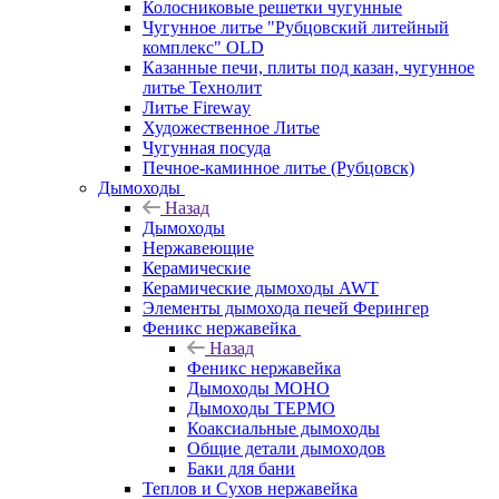
Колосниковые решетки чугунные
Чугунное литье "Рубцовский литейный
комплекс" OLD
Казанные печи, плиты под казан, чугунное
литье Технолит
Литье Fireway
Художественное Литье
Чугунная посуда
Печное-каминное литье (Рубцовск)
Дымоходы
Назад
Дымоходы
Нержавеющие
Керамические
Керамические дымоходы AWT
Элементы дымохода печей Ферингер
Феникс нержавейка
Назад
Феникс нержавейка
Дымоходы МОНО
Дымоходы ТЕРМО
Коаксиальные дымоходы
Общие детали дымоходов
Баки для бани
Теплов и Сухов нержавейка