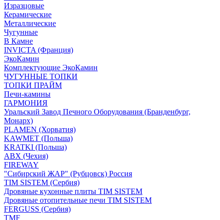
Изразцовые
Керамические
Металлические
Чугунные
В Камне
INVICTA (Франция)
ЭкоКамин
Комплектующие ЭкоКамин
ЧУГУННЫЕ ТОПКИ
ТОПКИ ПРАЙМ
Печи-камины
ГАРМОНИЯ
Уральский Завод Печного Оборудования (Бранденбург,
Монарх)
PLAMEN (Хорватия)
KAWMET (Польша)
KRATKI (Польша)
ABX (Чехия)
FIREWAY
"Сибирский ЖАР" (Рубцовск) Россия
TIM SISTEM (Сербия)
Дровяные кухонные плиты TIM SISTEM
Дровяные отопительные печи TIM SISTEM
FERGUSS (Сербия)
TMF