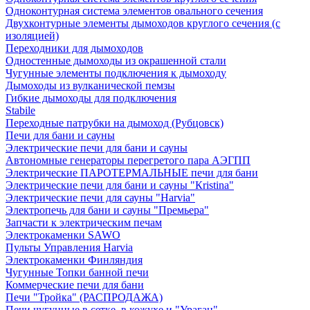
Одноконтурная система элементов овального сечения
Двухконтурные элементы дымоходов круглого сечения (с
изоляцией)
Переходники для дымоходов
Одностенные дымоходы из окрашенной стали
Чугунные элементы подключения к дымоходу
Дымоходы из вулканической пемзы
Гибкие дымоходы для подключения
Stabile
Переходные патрубки на дымоход (Рубцовск)
Печи для бани и сауны
Электрические печи для бани и сауны
Автономные генераторы перегретого пара АЭГПП
Электрические ПАРОТЕРМАЛЬНЫЕ печи для бани
Электрические печи для бани и сауны "Кristina"
Электрические печи для сауны "Harvia"
Электропечь для бани и сауны "Премьера"
Запчасти к электрическим печам
Электрокаменки SAWO
Пульты Управления Harvia
Электрокаменки Финляндия
Чугунные Топки банной печи
Коммерческие печи для бани
Печи "Тройка" (РАСПРОДАЖА)
Печи чугунные в сетке, в кожухе и "Ураган"