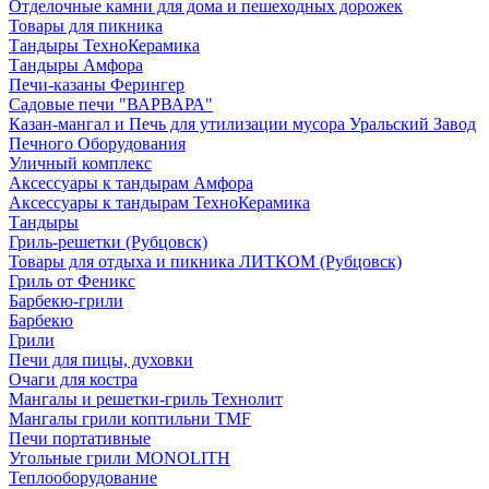
Отделочные камни для дома и пешеходных дорожек
Товары для пикника
Тандыры ТехноКерамика
Тандыры Амфора
Печи-казаны Ферингер
Садовые печи "ВАРВАРА"
Казан-мангал и Печь для утилизации мусора Уральский Завод
Печного Оборудования
Уличный комплекс
Аксессуары к тандырам Амфора
Аксессуары к тандырам ТехноКерамика
Тандыры
Гриль-решетки (Рубцовск)
Товары для отдыха и пикника ЛИТКОМ (Рубцовск)
Гриль от Феникс
Барбекю-грили
Барбекю
Грили
Печи для пицы, духовки
Очаги для костра
Мангалы и решетки-гриль Технолит
Мангалы грили коптильни TMF
Печи портативные
Угольные грили MONOLITH
Теплооборудование