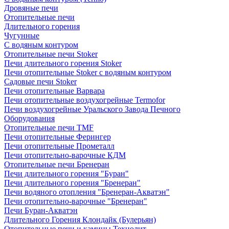
Дровяные печи
Отопительные печи
Длительного горения
Чугунные
C водяным контуром
Отопительные печи Stoker
Печи длительного горения Stoker
Печи отопительные Stoker с водяным контуром
Садовые печи Stoker
Печи отопительные Варвара
Печи отопительные воздухогрейные Termofor
Печи воздухогрейные Уральского Завода Печного
Оборудования
Отопительные печи TMF
Печи отопительные Ферингер
Печи отопительные Прометалл
Печи отопительно-варочные КДМ
Отопительные печи Бренеран
Печи длительного горения "Буран"
Печи длительного горения "Бренеран"
Печи водяного отопления "Бренеран-Акватэн"
Печи отопительно-варочные "Бренеран"
Печи Буран-Акватэн
Длительного Горения Клондайк (Булерьян)
Отопительные печи и камины Технолит