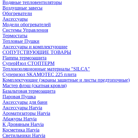
Водяные тепловентиляторы
Воздушные завесы
Обогреватели
Аксессуары
Модели обогревателей
Системы Управления
Термостаты
Тепловые Пушки
Аксессуары и комплектующие
СОПУТСТВУЮЩИЕ ТОВАРЫ
Flamma термозащита
СуперИзол СТОПТЕРМ
Теплоизоляционные материалы "SILCA"
Суперизол SKAMOTEC 225 плита
Комплектующие (экраны защитные и листы предтопочные)
Мастер флэш (скатная кровля)
Базальтовая термозащита
Паровая Пушка
Аксессуары для бани
Аксессуары Harvia
Ароматизаторы Harvia
Абажуры Harvia
К Дровяным Harvia
Косметика Harvia
Светильники Harvia