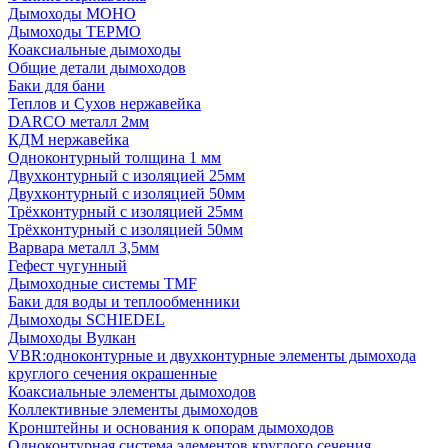
Дымоходы МОНО
Дымоходы ТЕРМО
Коаксиальные дымоходы
Общие детали дымоходов
Баки для бани
Теплов и Сухов нержавейка
DARCO металл 2мм
КДМ нержавейка
Одноконтурный толщина 1 мм
Двухконтурный с изоляцией 25мм
Двухконтурный с изоляцией 50мм
Трёхконтурный с изоляцией 25мм
Трёхконтурный с изоляцией 50мм
Варвара металл 3,5мм
Гефест чугунный
Дымоходные системы TMF
Баки для воды и теплообменники
Дымоходы SCHIEDEL
Дымоходы Вулкан
VBR:одноконтурные и двухконтурные элементы дымохода
круглого сечения окрашенные
Коаксиальные элементы дымоходов
Коллективные элементы дымоходов
Кронштейны и основания к опорам дымоходов
Одноконтурная система элементов круглого сечения