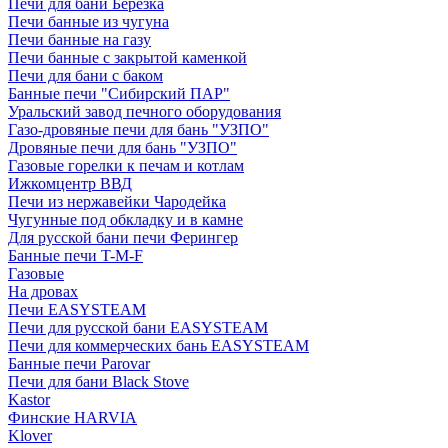
Печи для бани Березка
Печи банные из чугуна
Печи банные на газу
Печи банные с закрытой каменкой
Печи для бани с баком
Банные печи "Сибирский ПАР"
Уральский завод печного оборудования
Газо-дровяные печи для бань "УЗПО"
Дровяные печи для бань "УЗПО"
Газовые горелки к печам и котлам
Ижкомцентр ВВД
Печи из нержавейки Чародейка
Чугунные под обкладку и в камне
Для русской бани печи Ферингер
Банные печи T-M-F
Газовые
На дровах
Печи EASYSTEAM
Печи для русской бани EASYSTEAM
Печи для коммерческих бань EASYSTEAM
Банные печи Parovar
Печи для бани Black Stove
Kastor
Финские HARVIA
Klover