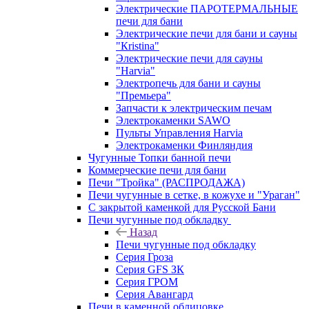
Электрические ПАРОТЕРМАЛЬНЫЕ
печи для бани
Электрические печи для бани и сауны
"Кristina"
Электрические печи для сауны
"Harvia"
Электропечь для бани и сауны
"Премьера"
Запчасти к электрическим печам
Электрокаменки SAWO
Пульты Управления Harvia
Электрокаменки Финляндия
Чугунные Топки банной печи
Коммерческие печи для бани
Печи "Тройка" (РАСПРОДАЖА)
Печи чугунные в сетке, в кожухе и "Ураган"
С закрытой каменкой для Русской Бани
Печи чугунные под обкладку
Назад
Печи чугунные под обкладку
Серия Гроза
Серия GFS ЗК
Серия ГРОМ
Серия Авангард
Печи в каменной облицовке