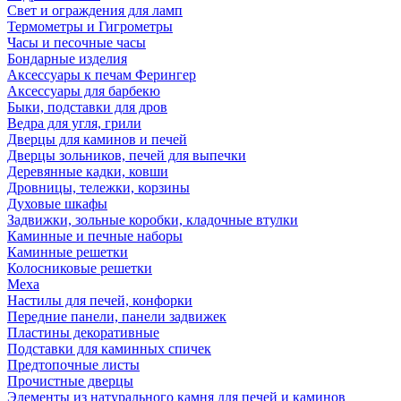
Свет и ограждения для ламп
Термометры и Гигрометры
Часы и песочные часы
Бондарные изделия
Аксессуары к печам Ферингер
Аксессуары для барбекю
Быки, подставки для дров
Ведра для угля, грили
Дверцы для каминов и печей
Дверцы зольников, печей для выпечки
Деревянные кадки, ковши
Дровницы, тележки, корзины
Духовые шкафы
Задвижки, зольные коробки, кладочные втулки
Каминные и печные наборы
Каминные решетки
Колосниковые решетки
Меха
Настилы для печей, конфорки
Передние панели, панели задвижек
Пластины декоративные
Подставки для каминных спичек
Предтопочные листы
Прочистные дверцы
Элементы из натурального камня для печей и каминов