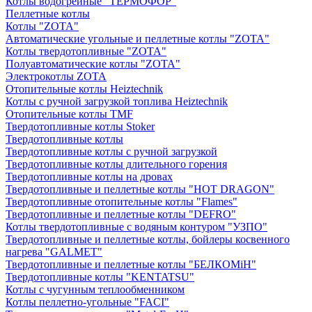
Котлы водогрейные "ТЕРМОФОР"
Пеллетные котлы
Котлы "ZOTA"
Автоматические угольные и пеллетные котлы "ZOTA"
Котлы твердотопливные "ZOTA"
Полуавтоматические котлы "ZOTA"
Электрокотлы ZOTA
Отопительные котлы Heiztechnik
Котлы с ручной загрузкой топлива Heiztechnik
Отопительные котлы TMF
Твердотопливные котлы Stoker
Твердотопливные котлы
Твердотопливные котлы с ручной загрузкой
Твердотопливные котлы длительного горения
Твердотопливные котлы на дровах
Твердотопливные и пеллетные котлы "HOT DRAGON"
Твердотопливные отопительные котлы "Flames"
Твердотопливные и пеллетные котлы "DEFRO"
Котлы твердотопливные с водяным контуром "УЗПО"
Твердотопливные и пеллетные котлы, бойлеры косвенного
нагрева "GALMET"
Твердотопливные и пеллетные котлы "БЕЛКОМiН"
Твердотопливные котлы "KENTATSU"
Котлы с чугунным теплообменником
Котлы пеллетно-угольные "FACI"