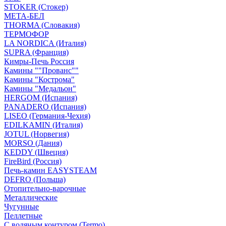
STOKER (Стокер)
МЕТА-БЕЛ
THORMA (Словакия)
ТЕРМОФОР
LA NORDICA (Италия)
SUPRA (Франция)
Кимры-Печь Россия
Камины ""Прованс""
Камины "Кострома"
Камины "Медальон"
HERGOM (Испания)
PANADERO (Испания)
LISEO (Германия-Чехия)
EDILKAMIN (Италия)
JOTUL (Норвегия)
MORSO (Дания)
KEDDY (Швеция)
FireBird (Россия)
Печь-камин EASYSTEAM
DEFRO (Польша)
Отопительно-варочные
Металлические
Чугунные
Пеллетные
С водяным контуром (Termo)