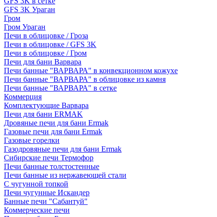
GFS 3K в сетке
GFS 3K Ураган
Гром
Гром Ураган
Печи в облицовке / Гроза
Печи в облицовке / GFS 3K
Печи в облицовке / Гром
Печи для бани Варвара
Печи банные "ВАРВАРА" в конвекционном кожухе
Печи банные "ВАРВАРА" в облицовке из камня
Печи банные "ВАРВАРА" в сетке
Коммерция
Комплектующие Варвара
Печи для бани ERMAK
Дровяные печи для бани Ermak
Газовые печи для бани Ermak
Газовые горелки
Газодровяные печи для бани Ermak
Сибирские печи Термофор
Печи банные толстостенные
Печи банные из нержавеющей стали
С чугунной топкой
Печи чугунные Искандер
Банные печи "Сабантуй"
Коммерческие печи