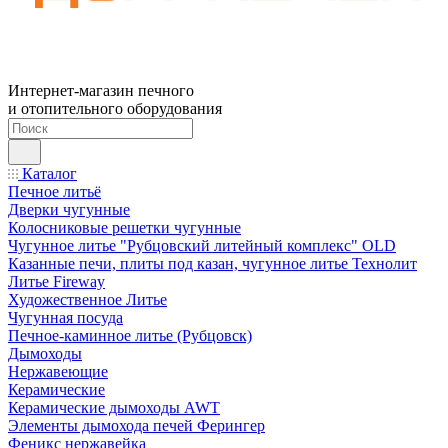
Интернет-магазин печного
и отопительного оборудования
Каталог
Печное литьё
Дверки чугунные
Колосниковые решетки чугунные
Чугунное литье "Рубцовский литейный комплекс" OLD
Казанные печи, плиты под казан, чугунное литье Технолит
Литье Fireway
Художественное Литье
Чугунная посуда
Печное-каминное литье (Рубцовск)
Дымоходы
Нержавеющие
Керамические
Керамические дымоходы AWT
Элементы дымохода печей Ферингер
Феникс нержавейка