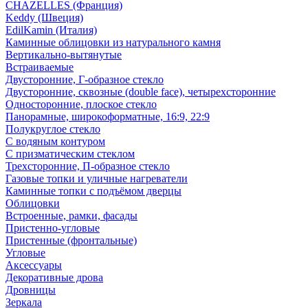
CHAZELLES (Франция)
Keddy (Швеция)
EdilKamin (Италия)
Каминные облицовки из натурального камня
Вертикально-вытянутые
Встраиваемые
Двусторонние, Г-образное стекло
Двусторонние, сквозные (double face), четырехсторонние
Односторонние, плоское стекло
Панорамные, широкоформатные, 16:9, 22:9
Полукруглое стекло
С водяным контуром
С призматическим стеклом
Трехсторонние, П-образное стекло
Газовые топки и уличные нагреватели
Каминные топки с подъёмом дверцы
Облицовки
Встроенные, рамки, фасады
Пристенно-угловые
Пристенные (фронтальные)
Угловые
Аксессуары
Декоративные дрова
Дровницы
Зеркала