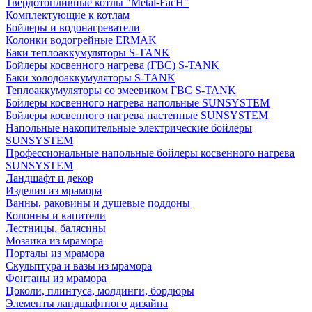
Твердотопливные котлы "Metal-FacH"
Комплектующие к котлам
Бойлеры и водонагреватели
Колонки водогрейные ERMAK
Баки теплоаккумуляторы S-TANK
Бойлеры косвенного нагрева (ГВС) S-TANK
Баки холодоаккумуляторы S-TANK
Теплоаккумуляторы со змеевиком ГВС S-TANK
Бойлеры косвенного нагрева напольные SUNSYSTEM
Бойлеры косвенного нагрева настенные SUNSYSTEM
Напольные накопительные электрические бойлеры
SUNSYSTEM
Профессиональные напольные бойлеры косвенного нагрева
SUNSYSTEM
Ландшафт и декор
Изделия из мрамора
Ванны, раковины и душевые поддоны
Колонны и капители
Лестницы, балясины
Мозаика из мрамора
Порталы из мрамора
Скульптура и вазы из мрамора
Фонтаны из мрамора
Цоколи, плинтуса, молдинги, бордюры
Элементы ландшафтного дизайна