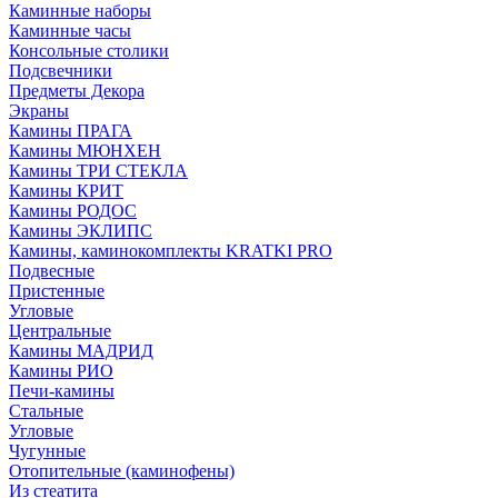
Каминные наборы
Каминные часы
Консольные столики
Подсвечники
Предметы Декора
Экраны
Камины ПРАГА
Камины МЮНХЕН
Камины ТРИ СТЕКЛА
Камины КРИТ
Камины РОДОС
Камины ЭКЛИПС
Камины, каминокомплекты KRATKI PRO
Подвесные
Пристенные
Угловые
Центральные
Камины МАДРИД
Камины РИО
Печи-камины
Стальные
Угловые
Чугунные
Отопительные (каминофены)
Из стеатита