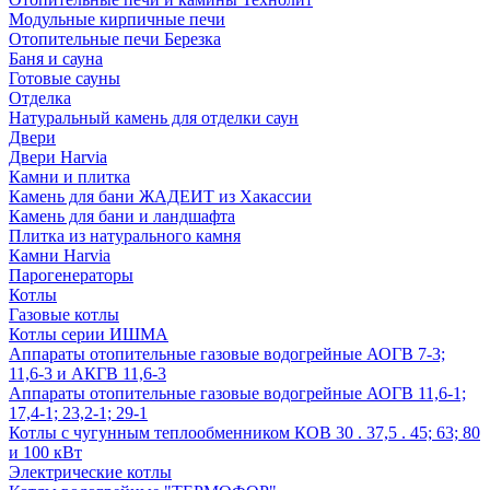
Модульные кирпичные печи
Отопительные печи Березка
Баня и сауна
Готовые сауны
Отделка
Натуральный камень для отделки саун
Двери
Двери Harvia
Камни и плитка
Камень для бани ЖАДЕИТ из Хакассии
Камень для бани и ландшафта
Плитка из натурального камня
Камни Harvia
Парогенераторы
Котлы
Газовые котлы
Котлы серии ИШМА
Аппараты отопительные газовые водогрейные АОГВ 7-3;
11,6-3 и АКГВ 11,6-3
Аппараты отопительные газовые водогрейные АОГВ 11,6-1;
17,4-1; 23,2-1; 29-1
Котлы с чугунным теплообменником КОВ 30 . 37,5 . 45; 63; 80
и 100 кВт
Электрические котлы