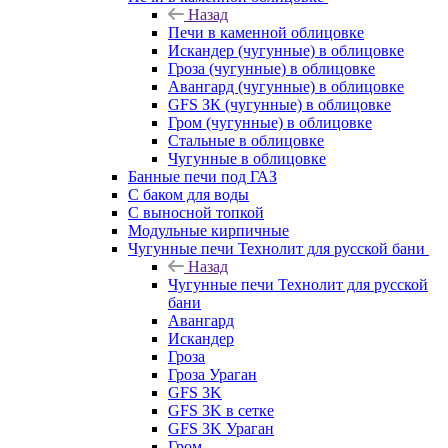
Назад
Печи в каменной облицовке
Искандер (чугунные) в облицовке
Гроза (чугунные) в облицовке
Авангард (чугунные) в облицовке
GFS ЗК (чугунные) в облицовке
Гром (чугунные) в облицовке
Стальные в облицовке
Чугунные в облицовке
Банные печи под ГАЗ
С баком для воды
С выносной топкой
Модульные кирпичные
Чугунные печи Технолит для русской бани
Назад
Чугунные печи Технолит для русской
бани
Авангард
Искандер
Гроза
Гроза Ураган
GFS 3K
GFS 3K в сетке
GFS 3K Ураган
Гром