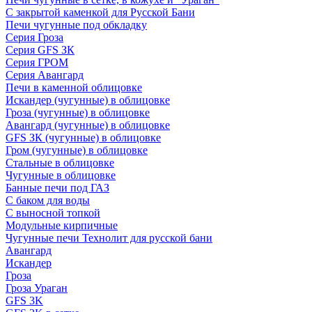
С закрытой каменкой для Русской Бани
Печи чугунные под обкладку
Серия Гроза
Серия GFS ЗК
Серия ГРОМ
Серия Авангард
Печи в каменной облицовке
Искандер (чугунные) в облицовке
Гроза (чугунные) в облицовке
Авангард (чугунные) в облицовке
GFS ЗК (чугунные) в облицовке
Гром (чугунные) в облицовке
Стальные в облицовке
Чугунные в облицовке
Банные печи под ГАЗ
С баком для воды
С выносной топкой
Модульные кирпичные
Чугунные печи Технолит для русской бани
Авангард
Искандер
Гроза
Гроза Ураган
GFS 3K