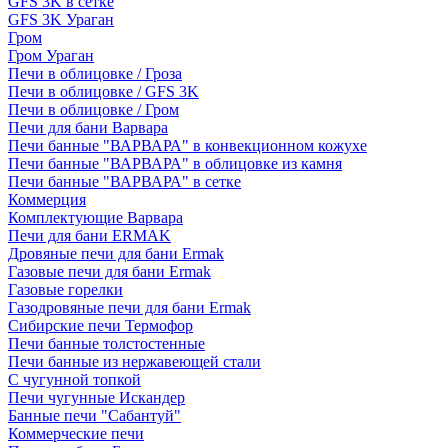
GFS 3K в сетке
GFS 3K Ураган
Гром
Гром Ураган
Печи в облицовке / Гроза
Печи в облицовке / GFS 3K
Печи в облицовке / Гром
Печи для бани Варвара
Печи банные "ВАРВАРА" в конвекционном кожухе
Печи банные "ВАРВАРА" в облицовке из камня
Печи банные "ВАРВАРА" в сетке
Коммерция
Комплектующие Варвара
Печи для бани ERMAK
Дровяные печи для бани Ermak
Газовые печи для бани Ermak
Газовые горелки
Газодровяные печи для бани Ermak
Сибирские печи Термофор
Печи банные толстостенные
Печи банные из нержавеющей стали
С чугунной топкой
Печи чугунные Искандер
Банные печи "Сабантуй"
Коммерческие печи