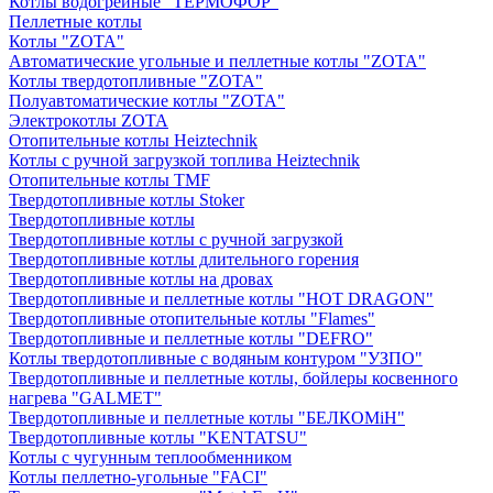
Котлы водогрейные "ТЕРМОФОР"
Пеллетные котлы
Котлы "ZOTA"
Автоматические угольные и пеллетные котлы "ZOTA"
Котлы твердотопливные "ZOTA"
Полуавтоматические котлы "ZOTA"
Электрокотлы ZOTA
Отопительные котлы Heiztechnik
Котлы с ручной загрузкой топлива Heiztechnik
Отопительные котлы TMF
Твердотопливные котлы Stoker
Твердотопливные котлы
Твердотопливные котлы с ручной загрузкой
Твердотопливные котлы длительного горения
Твердотопливные котлы на дровах
Твердотопливные и пеллетные котлы "HOT DRAGON"
Твердотопливные отопительные котлы "Flames"
Твердотопливные и пеллетные котлы "DEFRO"
Котлы твердотопливные с водяным контуром "УЗПО"
Твердотопливные и пеллетные котлы, бойлеры косвенного
нагрева "GALMET"
Твердотопливные и пеллетные котлы "БЕЛКОМiН"
Твердотопливные котлы "KENTATSU"
Котлы с чугунным теплообменником
Котлы пеллетно-угольные "FACI"