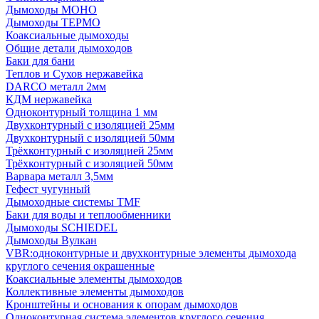
Дымоходы МОНО
Дымоходы ТЕРМО
Коаксиальные дымоходы
Общие детали дымоходов
Баки для бани
Теплов и Сухов нержавейка
DARCO металл 2мм
КДМ нержавейка
Одноконтурный толщина 1 мм
Двухконтурный с изоляцией 25мм
Двухконтурный с изоляцией 50мм
Трёхконтурный с изоляцией 25мм
Трёхконтурный с изоляцией 50мм
Варвара металл 3,5мм
Гефест чугунный
Дымоходные системы TMF
Баки для воды и теплообменники
Дымоходы SCHIEDEL
Дымоходы Вулкан
VBR:одноконтурные и двухконтурные элементы дымохода
круглого сечения окрашенные
Коаксиальные элементы дымоходов
Коллективные элементы дымоходов
Кронштейны и основания к опорам дымоходов
Одноконтурная система элементов круглого сечения