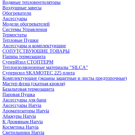
Водяные тепловентиляторы
Воздушные завесы
Обогреватели
Аксессуары
Модели обогревателей
Системы Управления
Термостаты
Тепловые Пушки
Аксессуары и комплектующие
СОПУТСТВУЮЩИЕ ТОВАРЫ
Flamma термозащита
СуперИзол СТОПТЕРМ
Теплоизоляционные материалы "SILCA"
Суперизол SKAMOTEC 225 плита
Комплектующие (экраны защитные и листы предтопочные)
Мастер флэш (скатная кровля)
Базальтовая термозащита
Паровая Пушка
Аксессуары для бани
Аксессуары Harvia
Ароматизаторы Harvia
Абажуры Harvia
К Дровяным Harvia
Косметика Harvia
Светильники Harvia