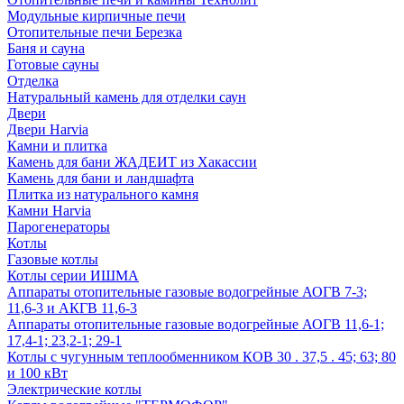
Модульные кирпичные печи
Отопительные печи Березка
Баня и сауна
Готовые сауны
Отделка
Натуральный камень для отделки саун
Двери
Двери Harvia
Камни и плитка
Камень для бани ЖАДЕИТ из Хакассии
Камень для бани и ландшафта
Плитка из натурального камня
Камни Harvia
Парогенераторы
Котлы
Газовые котлы
Котлы серии ИШМА
Аппараты отопительные газовые водогрейные АОГВ 7-3;
11,6-3 и АКГВ 11,6-3
Аппараты отопительные газовые водогрейные АОГВ 11,6-1;
17,4-1; 23,2-1; 29-1
Котлы с чугунным теплообменником КОВ 30 . 37,5 . 45; 63; 80
и 100 кВт
Электрические котлы