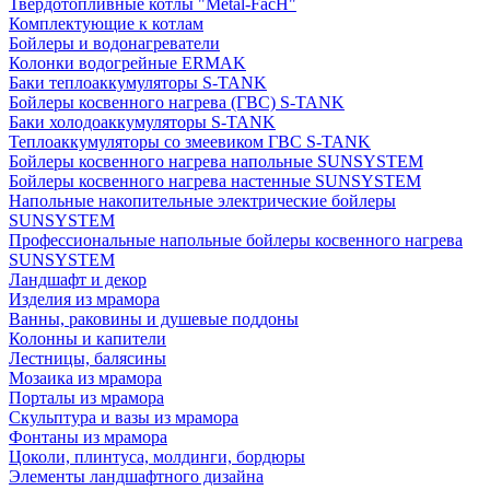
Твердотопливные котлы "Metal-FacH"
Комплектующие к котлам
Бойлеры и водонагреватели
Колонки водогрейные ERMAK
Баки теплоаккумуляторы S-TANK
Бойлеры косвенного нагрева (ГВС) S-TANK
Баки холодоаккумуляторы S-TANK
Теплоаккумуляторы со змеевиком ГВС S-TANK
Бойлеры косвенного нагрева напольные SUNSYSTEM
Бойлеры косвенного нагрева настенные SUNSYSTEM
Напольные накопительные электрические бойлеры
SUNSYSTEM
Профессиональные напольные бойлеры косвенного нагрева
SUNSYSTEM
Ландшафт и декор
Изделия из мрамора
Ванны, раковины и душевые поддоны
Колонны и капители
Лестницы, балясины
Мозаика из мрамора
Порталы из мрамора
Скульптура и вазы из мрамора
Фонтаны из мрамора
Цоколи, плинтуса, молдинги, бордюры
Элементы ландшафтного дизайна