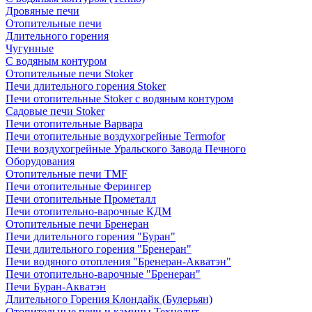
Дровяные печи
Отопительные печи
Длительного горения
Чугунные
C водяным контуром
Отопительные печи Stoker
Печи длительного горения Stoker
Печи отопительные Stoker с водяным контуром
Садовые печи Stoker
Печи отопительные Варвара
Печи отопительные воздухогрейные Termofor
Печи воздухогрейные Уральского Завода Печного
Оборудования
Отопительные печи TMF
Печи отопительные Ферингер
Печи отопительные Прометалл
Печи отопительно-варочные КДМ
Отопительные печи Бренеран
Печи длительного горения "Буран"
Печи длительного горения "Бренеран"
Печи водяного отопления "Бренеран-Акватэн"
Печи отопительно-варочные "Бренеран"
Печи Буран-Акватэн
Длительного Горения Клондайк (Булерьян)
Отопительные печи и камины Технолит