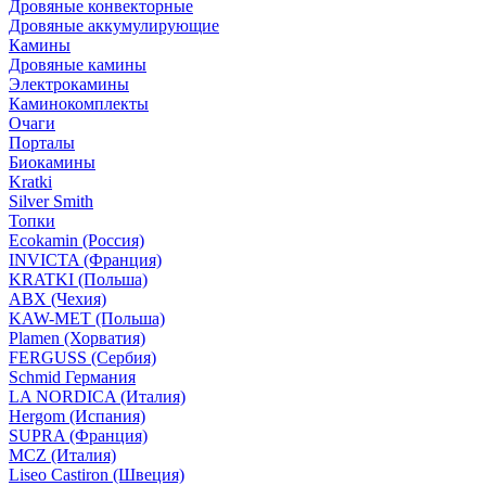
Дровяные конвекторные
Дровяные аккумулирующие
Камины
Дровяные камины
Электрокамины
Каминокомплекты
Очаги
Порталы
Биокамины
Kratki
Silver Smith
Топки
Ecokamin (Россия)
INVICTA (Франция)
KRATKI (Польша)
ABX (Чехия)
KAW-MET (Польша)
Plamen (Хорватия)
FERGUSS (Сербия)
Schmid Германия
LA NORDICA (Италия)
Hergom (Испания)
SUPRA (Франция)
MCZ (Италия)
Liseo Castiron (Швеция)