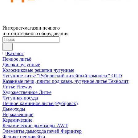
Интернет-магазин печного
и отопительного оборудования
Каталог
Печное литьё
Дверки чугунные
Колосниковые решетки чугунные
Чугунное литье "Рубцовский литейный комплекс" OLD
Казанные печи, плиты под казан, чугунное литье Технолит
Литье Fireway
Художественное Литье
Чугунная посуда
Печное-каминное литье (Рубцовск)
Дымоходы
Нержавеющие
Керамические
Керамические дымоходы AWT
Элементы дымохода печей Ферингер
Феникс нержавейка