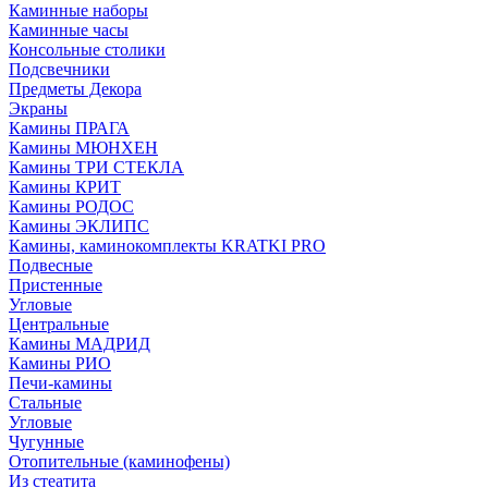
Каминные наборы
Каминные часы
Консольные столики
Подсвечники
Предметы Декора
Экраны
Камины ПРАГА
Камины МЮНХЕН
Камины ТРИ СТЕКЛА
Камины КРИТ
Камины РОДОС
Камины ЭКЛИПС
Камины, каминокомплекты KRATKI PRO
Подвесные
Пристенные
Угловые
Центральные
Камины МАДРИД
Камины РИО
Печи-камины
Стальные
Угловые
Чугунные
Отопительные (каминофены)
Из стеатита