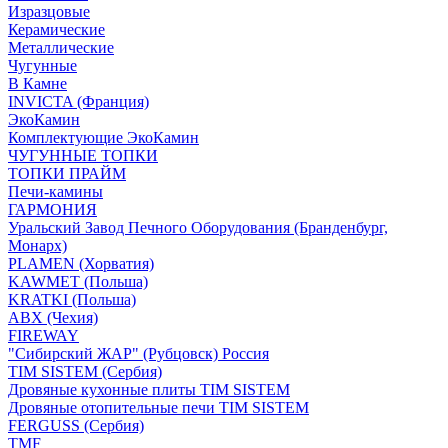
Изразцовые
Керамические
Металлические
Чугунные
В Камне
INVICTA (Франция)
ЭкоКамин
Комплектующие ЭкоКамин
ЧУГУННЫЕ ТОПКИ
ТОПКИ ПРАЙМ
Печи-камины
ГАРМОНИЯ
Уральский Завод Печного Оборудования (Бранденбург,
Монарх)
PLAMEN (Хорватия)
KAWMET (Польша)
KRATKI (Польша)
ABX (Чехия)
FIREWAY
"Сибирский ЖАР" (Рубцовск) Россия
TIM SISTEM (Сербия)
Дровяные кухонные плиты TIM SISTEM
Дровяные отопительные печи TIM SISTEM
FERGUSS (Сербия)
TMF