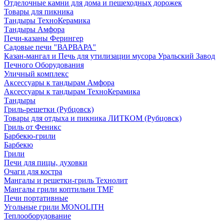
Отделочные камни для дома и пешеходных дорожек
Товары для пикника
Тандыры ТехноКерамика
Тандыры Амфора
Печи-казаны Ферингер
Садовые печи "ВАРВАРА"
Казан-мангал и Печь для утилизации мусора Уральский Завод
Печного Оборудования
Уличный комплекс
Аксессуары к тандырам Амфора
Аксессуары к тандырам ТехноКерамика
Тандыры
Гриль-решетки (Рубцовск)
Товары для отдыха и пикника ЛИТКОМ (Рубцовск)
Гриль от Феникс
Барбекю-грили
Барбекю
Грили
Печи для пицы, духовки
Очаги для костра
Мангалы и решетки-гриль Технолит
Мангалы грили коптильни TMF
Печи портативные
Угольные грили MONOLITH
Теплооборудование