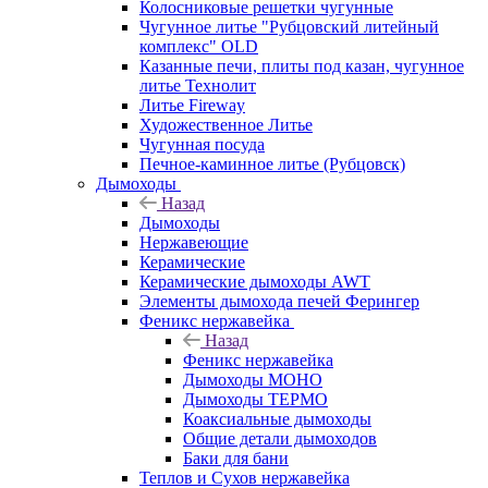
Колосниковые решетки чугунные
Чугунное литье "Рубцовский литейный
комплекс" OLD
Казанные печи, плиты под казан, чугунное
литье Технолит
Литье Fireway
Художественное Литье
Чугунная посуда
Печное-каминное литье (Рубцовск)
Дымоходы
Назад
Дымоходы
Нержавеющие
Керамические
Керамические дымоходы AWT
Элементы дымохода печей Ферингер
Феникс нержавейка
Назад
Феникс нержавейка
Дымоходы МОНО
Дымоходы ТЕРМО
Коаксиальные дымоходы
Общие детали дымоходов
Баки для бани
Теплов и Сухов нержавейка