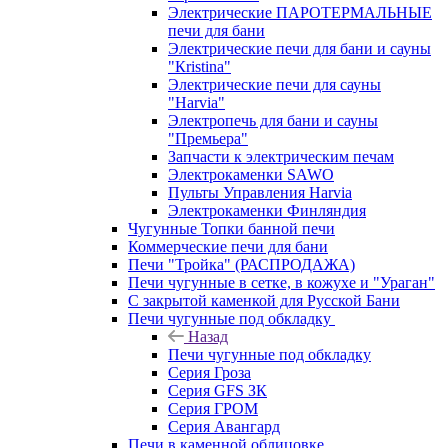
Электрические ПАРОТЕРМАЛЬНЫЕ
печи для бани
Электрические печи для бани и сауны
"Кristina"
Электрические печи для сауны
"Harvia"
Электропечь для бани и сауны
"Премьера"
Запчасти к электрическим печам
Электрокаменки SAWO
Пульты Управления Harvia
Электрокаменки Финляндия
Чугунные Топки банной печи
Коммерческие печи для бани
Печи "Тройка" (РАСПРОДАЖА)
Печи чугунные в сетке, в кожухе и "Ураган"
С закрытой каменкой для Русской Бани
Печи чугунные под обкладку
Назад
Печи чугунные под обкладку
Серия Гроза
Серия GFS ЗК
Серия ГРОМ
Серия Авангард
Печи в каменной облицовке