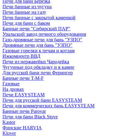
Печи для бани Березка
Печи банные из чугуна
Печи банные на газу
Печи банные с закрытой каменкой
Печи для бани с баком
Банные печи "Сибирский ПАР"
Уральский завод печного оборудования
Газо-дровяные печи для бань "УЗПО"
Дровяные печи для бань "УЗПО"
Газовые горелки к печам и котлам
Ижкомцентр ВВД
Печи из нержавейки Чародейка
Чугунные под обкладку и в камне
Для русской бани печи Ферингер
Банные печи T-M-F
Газовые
На дровах
Печи EASYSTEAM
Печи для русской бани EASYSTEAM
Печи для коммерческих бань EASYSTEAM
Банные печи Parovar
Печи для бани Black Stove
Kastor
Финские HARVIA
Klover