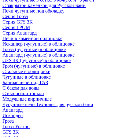
С закрытой каменкой для Русской Бани
Печи чугунные под обкладку
Серия Гроза
Серия GFS ЗК
Серия ГРОМ
Серия Авангард
Печи в каменной облицовке
Искандер (чугунные) в облицовке
Гроза (чугунные) в облицовке
Авангард (чугунные) в облицовке
GFS ЗК (чугунные) в облицовке
Гром (чугунные) в облицовке
Стальные в облицовке
Чугунные в облицовке
Банные печи под ГАЗ
С баком для воды
С выносной топкой
Модульные кирпичные
Чугунные печи Технолит для русской бани
Авангард
Искандер
Гроза
Гроза Ураган
GFS 3K