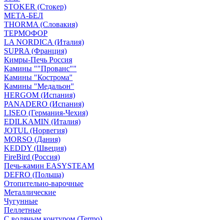
STOKER (Стокер)
МЕТА-БЕЛ
THORMA (Словакия)
ТЕРМОФОР
LA NORDICA (Италия)
SUPRA (Франция)
Кимры-Печь Россия
Камины ""Прованс""
Камины "Кострома"
Камины "Медальон"
HERGOM (Испания)
PANADERO (Испания)
LISEO (Германия-Чехия)
EDILKAMIN (Италия)
JOTUL (Норвегия)
MORSO (Дания)
KEDDY (Швеция)
FireBird (Россия)
Печь-камин EASYSTEAM
DEFRO (Польша)
Отопительно-варочные
Металлические
Чугунные
Пеллетные
С водяным контуром (Termo)