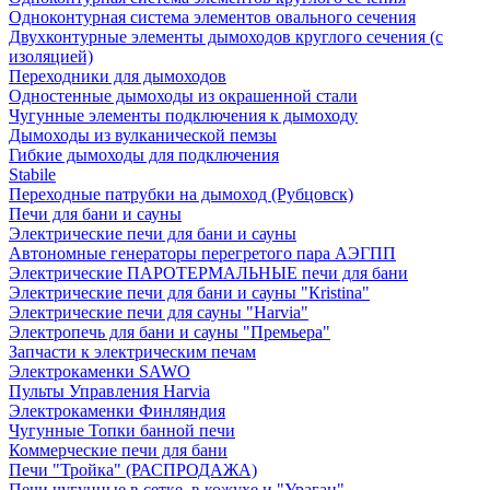
Одноконтурная система элементов овального сечения
Двухконтурные элементы дымоходов круглого сечения (с
изоляцией)
Переходники для дымоходов
Одностенные дымоходы из окрашенной стали
Чугунные элементы подключения к дымоходу
Дымоходы из вулканической пемзы
Гибкие дымоходы для подключения
Stabile
Переходные патрубки на дымоход (Рубцовск)
Печи для бани и сауны
Электрические печи для бани и сауны
Автономные генераторы перегретого пара АЭГПП
Электрические ПАРОТЕРМАЛЬНЫЕ печи для бани
Электрические печи для бани и сауны "Кristina"
Электрические печи для сауны "Harvia"
Электропечь для бани и сауны "Премьера"
Запчасти к электрическим печам
Электрокаменки SAWO
Пульты Управления Harvia
Электрокаменки Финляндия
Чугунные Топки банной печи
Коммерческие печи для бани
Печи "Тройка" (РАСПРОДАЖА)
Печи чугунные в сетке, в кожухе и "Ураган"