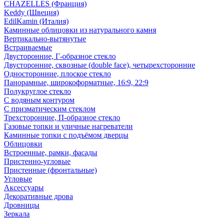
CHAZELLES (Франция)
Keddy (Швеция)
EdilKamin (Италия)
Каминные облицовки из натурального камня
Вертикально-вытянутые
Встраиваемые
Двусторонние, Г-образное стекло
Двусторонние, сквозные (double face), четырехсторонние
Односторонние, плоское стекло
Панорамные, широкоформатные, 16:9, 22:9
Полукруглое стекло
С водяным контуром
С призматическим стеклом
Трехсторонние, П-образное стекло
Газовые топки и уличные нагреватели
Каминные топки с подъёмом дверцы
Облицовки
Встроенные, рамки, фасады
Пристенно-угловые
Пристенные (фронтальные)
Угловые
Аксессуары
Декоративные дрова
Дровницы
Зеркала