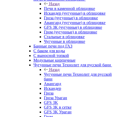
Назад
Печи в каменной облицовке
Искандер (чугунные) в облицовке
Гроза (чугунные) в облицовке
Авангард (чугунные) в облицовке
GFS ЗК (чугунные) в облицовке
Гром (чугунные) в облицовке
Стальные в облицовке
Чугунные в облицовке
Банные печи под ГАЗ
С баком для воды
С выносной топкой
Модульные кирпичные
Чугунные печи Технолит для русской бани
Назад
Чугунные печи Технолит для русской
бани
Авангард
Искандер
Гроза
Гроза Ураган
GFS 3K
GFS 3K в сетке
GFS 3K Ураган
Гром