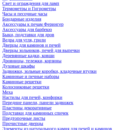
Свет и ограждения для ламп
Термометры и Гигрометры
Часы и песочные часы
Бондарные изделия
Аксессуары к печам Ферингер
Аксессуары для барбекю
Быки, подставки для дров
Ведра для угля, грили
Дверцы для каминов и печей
Дверцы зольников, печей для выпечки
Деревянные кадки, ковши
Дровницы, тележки, корзины
Духовые шкафы
Задвижки, зольные коробки, кладочные втулки
Каминные и печные наборы
Каминные решетки
Колосниковые решетки
Меха
Настилы для печей, конфорки
Передние панели, панели задвижек
Пластины декоративные
Подставки для каминных спичек
Предтопочные листы
Прочистные дверцы
Элементы из натурального камня для печей и каминов