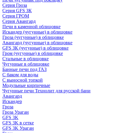
Серия Гроза
Серия GFS ЗК
Серия ГРОМ
Серия Авангард
Печи в каменной облицовке
Искандер (чугунные) в облицовке
Гроза (чугунные) в облицовке
Авангард (чугунные) в облицовке
GFS ЗК (чугунные) в облицовке
Гром (чугунные) в облицовке
Стальные в облицовке
Чугунные в облицовке
Банные печи под ГАЗ
С баком для воды
С выносной топкой
Модульные кирпичные
Чугунные печи Технолит для русской бани
Авангард
Искандер
Гроза
Гроза Ураган
GFS 3K
GFS 3K в сетке
GFS 3K Ураган