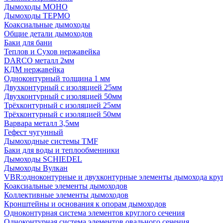
Дымоходы МОНО
Дымоходы ТЕРМО
Коаксиальные дымоходы
Общие детали дымоходов
Баки для бани
Теплов и Сухов нержавейка
DARCO металл 2мм
КДМ нержавейка
Одноконтурный толщина 1 мм
Двухконтурный с изоляцией 25мм
Двухконтурный с изоляцией 50мм
Трёхконтурный с изоляцией 25мм
Трёхконтурный с изоляцией 50мм
Варвара металл 3,5мм
Гефест чугунный
Дымоходные системы TMF
Баки для воды и теплообменники
Дымоходы SCHIEDEL
Дымоходы Вулкан
VBR:одноконтурные и двухконтурные элементы дымохода кру
Коаксиальные элементы дымоходов
Коллективные элементы дымоходов
Кронштейны и основания к опорам дымоходов
Одноконтурная система элементов круглого сечения
Одноконтурная система элементов овального сечения