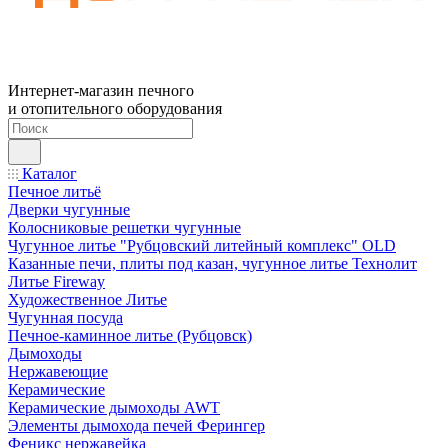
Интернет-магазин печного
и отопительного оборудования
Каталог
Печное литьё
Дверки чугунные
Колосниковые решетки чугунные
Чугунное литье "Рубцовский литейный комплекс" OLD
Казанные печи, плиты под казан, чугунное литье Технолит
Литье Fireway
Художественное Литье
Чугунная посуда
Печное-каминное литье (Рубцовск)
Дымоходы
Нержавеющие
Керамические
Керамические дымоходы AWT
Элементы дымохода печей Ферингер
Феникс нержавейка