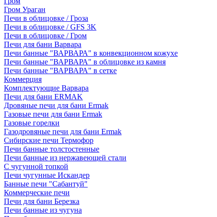
Гром
Гром Ураган
Печи в облицовке / Гроза
Печи в облицовке / GFS 3K
Печи в облицовке / Гром
Печи для бани Варвара
Печи банные "ВАРВАРА" в конвекционном кожухе
Печи банные "ВАРВАРА" в облицовке из камня
Печи банные "ВАРВАРА" в сетке
Коммерция
Комплектующие Варвара
Печи для бани ERMAK
Дровяные печи для бани Ermak
Газовые печи для бани Ermak
Газовые горелки
Газодровяные печи для бани Ermak
Сибирские печи Термофор
Печи банные толстостенные
Печи банные из нержавеющей стали
С чугунной топкой
Печи чугунные Искандер
Банные печи "Сабантуй"
Коммерческие печи
Печи для бани Березка
Печи банные из чугуна