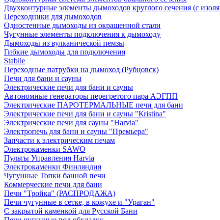
Двухконтурные элементы дымоходов круглого сечения (с изол
Переходники для дымоходов
Одностенные дымоходы из окрашенной стали
Чугунные элементы подключения к дымоходу
Дымоходы из вулканической пемзы
Гибкие дымоходы для подключения
Stabile
Переходные патрубки на дымоход (Рубцовск)
Печи для бани и сауны
Электрические печи для бани и сауны
Автономные генераторы перегретого пара АЭГПП
Электрические ПАРОТЕРМАЛЬНЫЕ печи для бани
Электрические печи для бани и сауны "Кristina"
Электрические печи для сауны "Harvia"
Электропечь для бани и сауны "Премьера"
Запчасти к электрическим печам
Электрокаменки SAWO
Пульты Управления Harvia
Электрокаменки Финляндия
Чугунные Топки банной печи
Коммерческие печи для бани
Печи "Тройка" (РАСПРОДАЖА)
Печи чугунные в сетке, в кожухе и "Ураган"
С закрытой каменкой для Русской Бани
Печи чугунные под обкладку