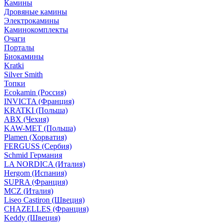
Камины
Дровяные камины
Электрокамины
Каминокомплекты
Очаги
Порталы
Биокамины
Kratki
Silver Smith
Топки
Ecokamin (Россия)
INVICTA (Франция)
KRATKI (Польша)
ABX (Чехия)
KAW-MET (Польша)
Plamen (Хорватия)
FERGUSS (Сербия)
Schmid Германия
LA NORDICA (Италия)
Hergom (Испания)
SUPRA (Франция)
MCZ (Италия)
Liseo Castiron (Швеция)
CHAZELLES (Франция)
Keddy (Швеция)