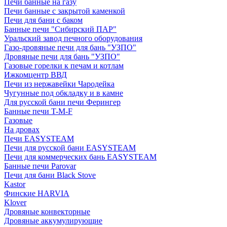
Печи банные на газу
Печи банные с закрытой каменкой
Печи для бани с баком
Банные печи "Сибирский ПАР"
Уральский завод печного оборудования
Газо-дровяные печи для бань "УЗПО"
Дровяные печи для бань "УЗПО"
Газовые горелки к печам и котлам
Ижкомцентр ВВД
Печи из нержавейки Чародейка
Чугунные под обкладку и в камне
Для русской бани печи Ферингер
Банные печи T-M-F
Газовые
На дровах
Печи EASYSTEAM
Печи для русской бани EASYSTEAM
Печи для коммерческих бань EASYSTEAM
Банные печи Parovar
Печи для бани Black Stove
Kastor
Финские HARVIA
Klover
Дровяные конвекторные
Дровяные аккумулирующие